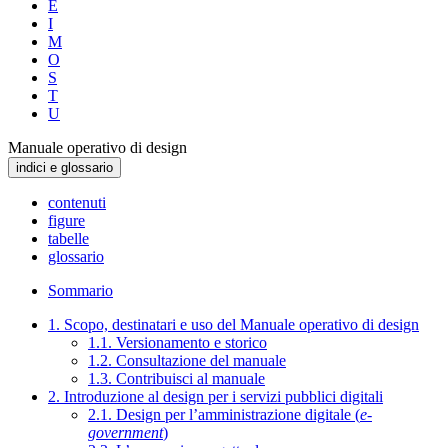
E
I
M
O
S
T
U
Manuale operativo di design
indici e glossario
contenuti
figure
tabelle
glossario
Sommario
1. Scopo, destinatari e uso del Manuale operativo di design
1.1. Versionamento e storico
1.2. Consultazione del manuale
1.3. Contribuisci al manuale
2. Introduzione al design per i servizi pubblici digitali
2.1. Design per l’amministrazione digitale (
e-
government
)