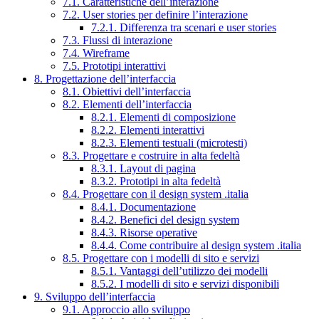
7.1. Caratteristiche dell’interazione
7.2. User stories per definire l’interazione
7.2.1. Differenza tra scenari e user stories
7.3. Flussi di interazione
7.4. Wireframe
7.5. Prototipi interattivi
8. Progettazione dell’interfaccia
8.1. Obiettivi dell’interfaccia
8.2. Elementi dell’interfaccia
8.2.1. Elementi di composizione
8.2.2. Elementi interattivi
8.2.3. Elementi testuali (microtesti)
8.3. Progettare e costruire in alta fedeltà
8.3.1. Layout di pagina
8.3.2. Prototipi in alta fedeltà
8.4. Progettare con il design system .italia
8.4.1. Documentazione
8.4.2. Benefici del design system
8.4.3. Risorse operative
8.4.4. Come contribuire al design system .italia
8.5. Progettare con i modelli di sito e servizi
8.5.1. Vantaggi dell’utilizzo dei modelli
8.5.2. I modelli di sito e servizi disponibili
9. Sviluppo dell’interfaccia
9.1. Approccio allo sviluppo