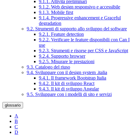
9.1.1. Attività preliminari
9.1.2. Web design responsivo e accessibile
9.1.3. Mobile first
9.1.4. Progressive enhancement e Graceful
degradation
9.2. Strumenti di supporto allo sviluppo del software
9.2.1. Feature detection
9.2.2. Verificare le feature disponibili con Can I
use
9.2.3. Strumenti e risorse per CSS e JavaScript
9.2.4. Supporto browser
9.2.5. Misurare le prestazioni
9.3. Catalogo del riuso
9.4. Sviluppare con il design system .italia
9.4.1. Il framework Bootstrap Italia
9.4.2. Il kit di sviluppo React
9.4.3. Il kit di sviluppo Angular
9.5. Sviluppare con i modelli di sito e servizi
glossario
A
B
C
D