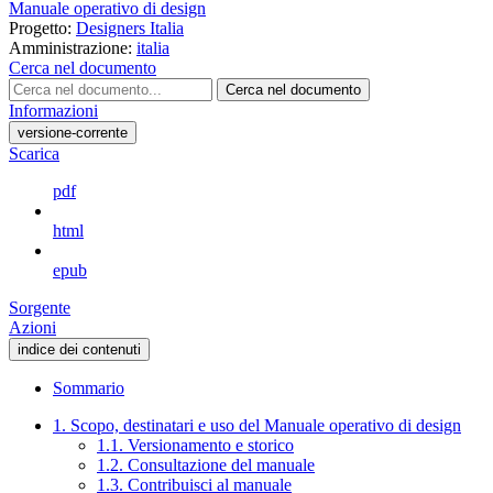
Manuale operativo di design
Progetto:
Designers Italia
Amministrazione:
italia
Cerca nel documento
Cerca nel documento
Informazioni
versione-corrente
Scarica
pdf
html
epub
Sorgente
Azioni
indice dei contenuti
Sommario
1. Scopo, destinatari e uso del Manuale operativo di design
1.1. Versionamento e storico
1.2. Consultazione del manuale
1.3. Contribuisci al manuale