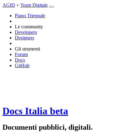
AGID
+
Team Digitale
Piano Triennale
Le community
Developers
Designers
Gli strumenti
Forum
Docs
GitHub
Docs Italia
beta
Documenti pubblici, digitali.