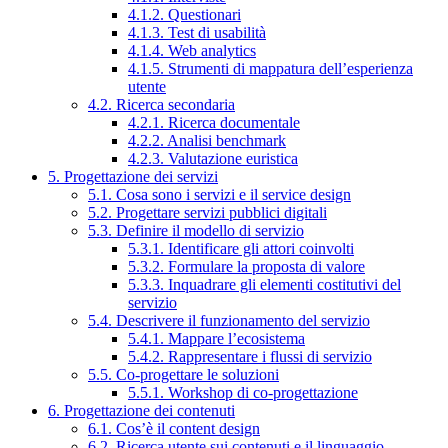
4.1.2. Questionari
4.1.3. Test di usabilità
4.1.4. Web analytics
4.1.5. Strumenti di mappatura dell’esperienza
utente
4.2. Ricerca secondaria
4.2.1. Ricerca documentale
4.2.2. Analisi benchmark
4.2.3. Valutazione euristica
5. Progettazione dei servizi
5.1. Cosa sono i servizi e il service design
5.2. Progettare servizi pubblici digitali
5.3. Definire il modello di servizio
5.3.1. Identificare gli attori coinvolti
5.3.2. Formulare la proposta di valore
5.3.3. Inquadrare gli elementi costitutivi del
servizio
5.4. Descrivere il funzionamento del servizio
5.4.1. Mappare l’ecosistema
5.4.2. Rappresentare i flussi di servizio
5.5. Co-progettare le soluzioni
5.5.1. Workshop di co-progettazione
6. Progettazione dei contenuti
6.1. Cos’è il content design
6.2. Ricerca utente sui contenuti e il linguaggio