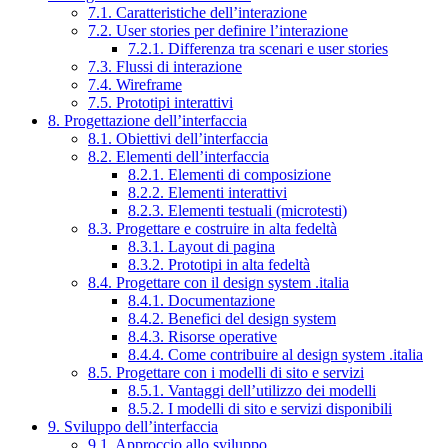
7.1. Caratteristiche dell’interazione
7.2. User stories per definire l’interazione
7.2.1. Differenza tra scenari e user stories
7.3. Flussi di interazione
7.4. Wireframe
7.5. Prototipi interattivi
8. Progettazione dell’interfaccia
8.1. Obiettivi dell’interfaccia
8.2. Elementi dell’interfaccia
8.2.1. Elementi di composizione
8.2.2. Elementi interattivi
8.2.3. Elementi testuali (microtesti)
8.3. Progettare e costruire in alta fedeltà
8.3.1. Layout di pagina
8.3.2. Prototipi in alta fedeltà
8.4. Progettare con il design system .italia
8.4.1. Documentazione
8.4.2. Benefici del design system
8.4.3. Risorse operative
8.4.4. Come contribuire al design system .italia
8.5. Progettare con i modelli di sito e servizi
8.5.1. Vantaggi dell’utilizzo dei modelli
8.5.2. I modelli di sito e servizi disponibili
9. Sviluppo dell’interfaccia
9.1. Approccio allo sviluppo