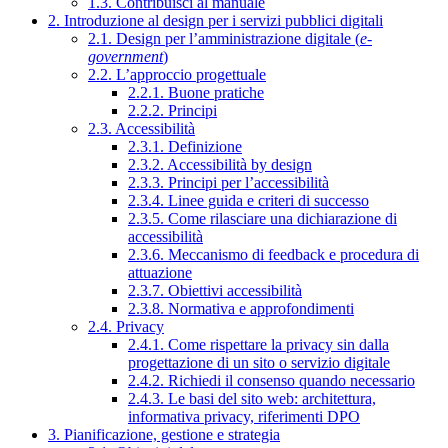
1.3. Contribuisci al manuale
2. Introduzione al design per i servizi pubblici digitali
2.1. Design per l’amministrazione digitale (
e-
government
)
2.2. L’approccio progettuale
2.2.1. Buone pratiche
2.2.2. Principi
2.3. Accessibilità
2.3.1. Definizione
2.3.2. Accessibilità by design
2.3.3. Principi per l’accessibilità
2.3.4. Linee guida e criteri di successo
2.3.5. Come rilasciare una dichiarazione di
accessibilità
2.3.6. Meccanismo di feedback e procedura di
attuazione
2.3.7. Obiettivi accessibilità
2.3.8. Normativa e approfondimenti
2.4. Privacy
2.4.1. Come rispettare la privacy sin dalla
progettazione di un sito o servizio digitale
2.4.2. Richiedi il consenso quando necessario
2.4.3. Le basi del sito web: architettura,
informativa privacy, riferimenti DPO
3. Pianificazione, gestione e strategia