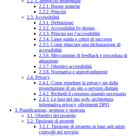
2.2. L’approccio progettuale
2.2.1. Buone pratiche
2.2.2. Principi
2.3. Accessibilità
2.3.1. Definizione
2.3.2. Accessibilità by design
2.3.3. Principi per l’accessibilità
2.3.4. Linee guida e criteri di successo
2.3.5. Come rilasciare una dichiarazione di
accessibilità
2.3.6. Meccanismo di feedback e procedura di
attuazione
2.3.7. Obiettivi accessibilità
2.3.8. Normativa e approfondimenti
2.4. Privacy
2.4.1. Come rispettare la privacy sin dalla
progettazione di un sito o servizio digitale
2.4.2. Richiedi il consenso quando necessario
2.4.3. Le basi del sito web: architettura,
informativa privacy, riferimenti DPO
3. Pianificazione, gestione e strategia
3.1. Obiettivi del progetto
3.2. Tipologie di progetti
3.2.1. Tipologie di progetto in base agli attori
coinvolti nel servizio