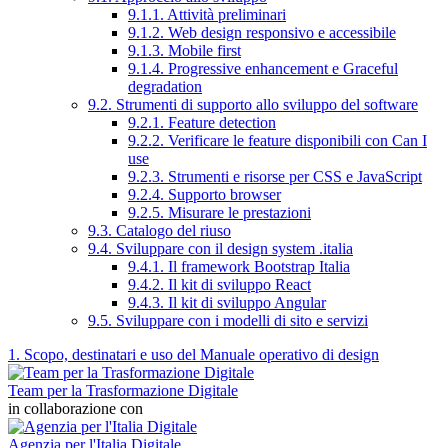
9.1.1. Attività preliminari
9.1.2. Web design responsivo e accessibile
9.1.3. Mobile first
9.1.4. Progressive enhancement e Graceful
degradation
9.2. Strumenti di supporto allo sviluppo del software
9.2.1. Feature detection
9.2.2. Verificare le feature disponibili con Can I
use
9.2.3. Strumenti e risorse per CSS e JavaScript
9.2.4. Supporto browser
9.2.5. Misurare le prestazioni
9.3. Catalogo del riuso
9.4. Sviluppare con il design system .italia
9.4.1. Il framework Bootstrap Italia
9.4.2. Il kit di sviluppo React
9.4.3. Il kit di sviluppo Angular
9.5. Sviluppare con i modelli di sito e servizi
1. Scopo, destinatari e uso del Manuale operativo di design
Team per la Trasformazione Digitale
in collaborazione con
Agenzia per l'Italia Digitale