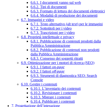
6.6.1. I documenti vanno sul web
6.6.2. Tipi di documenti
6.6.3. Formato di lettura dei documenti elettronici
6.6.4. Modalità di produzione dei documenti
6.7. Immagini e video
6.7.1. Testo alternativo (alt text) per le immagini
6.7.2. Sottotitoli per i video
6.7.3. Trascrizioni per i video
6.8. Proprietà intellettuale e privacy
6.8.1. Pubblicazione di contenuti prodotti dalla
Pubblica Amministrazione
6.8.2. Pubblicazione di contenuti non prodotti
dalla Pubblica Amministrazione
6.8.3. Consenso dei soggetti ritratti
6.9. Ottimizzazione per i motori di ricerca (SEO)
6.9.1. I fattori
on-page
6.9.2. I fattori
off-page
6.9.3. Strumenti di diagnostica SEO: Search
Console
6.10. Gestire i contenuti
6.10.1. L’inventario dei contenuti
6.10.2. Revisionare i contenuti
6.10.3. Migrare i contenuti
6.10.4. Pubblicare i contenuti
7. Progettazione dell’interazione