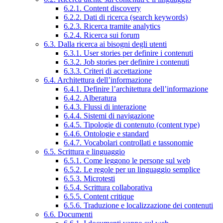
6.2.1. Content discovery
6.2.2. Dati di ricerca (search keywords)
6.2.3. Ricerca tramite analytics
6.2.4. Ricerca sui forum
6.3. Dalla ricerca ai bisogni degli utenti
6.3.1. User stories per definire i contenuti
6.3.2. Job stories per definire i contenuti
6.3.3. Criteri di accettazione
6.4. Architettura dell’informazione
6.4.1. Definire l’architettura dell’informazione
6.4.2. Alberatura
6.4.3. Flussi di interazione
6.4.4. Sistemi di navigazione
6.4.5. Tipologie di contenuto (content type)
6.4.6. Ontologie e standard
6.4.7. Vocabolari controllati e tassonomie
6.5. Scrittura e linguaggio
6.5.1. Come leggono le persone sul web
6.5.2. Le regole per un linguaggio semplice
6.5.3. Microtesti
6.5.4. Scrittura collaborativa
6.5.5. Content critique
6.5.6. Traduzione e localizzazione dei contenuti
6.6. Documenti