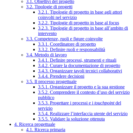
3.1. Obiettivi del progetto
3.2. Tipologie di progetti
3.2.1. Tipologie di progetto in base agli attori
coinvolti nel servizio
3.2.2. Tipologie di progetto in base al focus
3.2.3. Tipologie di progetto in base all’ambito di
intervento
3.3. Competenze, ruoli e figure coinvolte
3.3.1. Coordinatore di progetto
3.3.2. Definire ruoli e responsabilità
3.4. Metodo di lavoro
3.4.1. Definire processi, strumenti e rituali
3.4.2. Curare la documentazione di progetto
3.4.3. Organizzare tavoli tecnici collaborativi
3.4.4. Prendere decisioni
3.5. Il processo progettuale
3.5.1. Organizzare il progetto e la sua gestione
3.5.2. Comprendere il contesto d’uso del servizio
pubblico
3.5.3. Progettare i processi e i
touchpoint
del
servizio
3.5.4. Realizzare l’interfaccia utente del servizio
3.5.5. Validare la soluzione ottenuta
4. Ricerca progettuale
4.1. Ricerca primaria