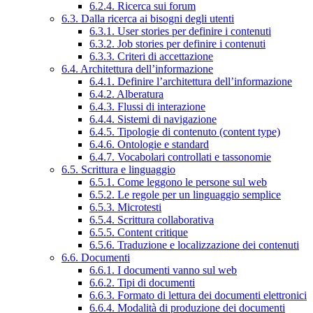
6.2.4. Ricerca sui forum
6.3. Dalla ricerca ai bisogni degli utenti
6.3.1. User stories per definire i contenuti
6.3.2. Job stories per definire i contenuti
6.3.3. Criteri di accettazione
6.4. Architettura dell’informazione
6.4.1. Definire l’architettura dell’informazione
6.4.2. Alberatura
6.4.3. Flussi di interazione
6.4.4. Sistemi di navigazione
6.4.5. Tipologie di contenuto (content type)
6.4.6. Ontologie e standard
6.4.7. Vocabolari controllati e tassonomie
6.5. Scrittura e linguaggio
6.5.1. Come leggono le persone sul web
6.5.2. Le regole per un linguaggio semplice
6.5.3. Microtesti
6.5.4. Scrittura collaborativa
6.5.5. Content critique
6.5.6. Traduzione e localizzazione dei contenuti
6.6. Documenti
6.6.1. I documenti vanno sul web
6.6.2. Tipi di documenti
6.6.3. Formato di lettura dei documenti elettronici
6.6.4. Modalità di produzione dei documenti