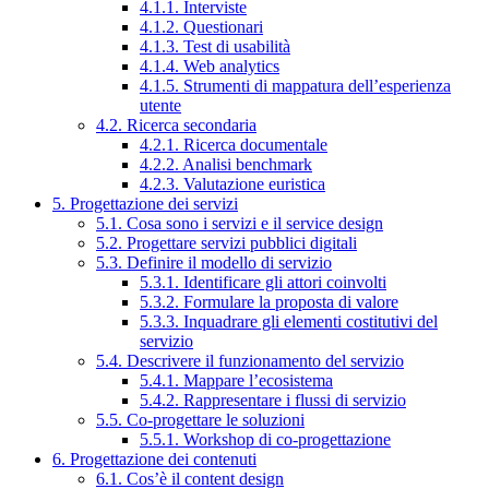
4.1.1. Interviste
4.1.2. Questionari
4.1.3. Test di usabilità
4.1.4. Web analytics
4.1.5. Strumenti di mappatura dell’esperienza
utente
4.2. Ricerca secondaria
4.2.1. Ricerca documentale
4.2.2. Analisi benchmark
4.2.3. Valutazione euristica
5. Progettazione dei servizi
5.1. Cosa sono i servizi e il service design
5.2. Progettare servizi pubblici digitali
5.3. Definire il modello di servizio
5.3.1. Identificare gli attori coinvolti
5.3.2. Formulare la proposta di valore
5.3.3. Inquadrare gli elementi costitutivi del
servizio
5.4. Descrivere il funzionamento del servizio
5.4.1. Mappare l’ecosistema
5.4.2. Rappresentare i flussi di servizio
5.5. Co-progettare le soluzioni
5.5.1. Workshop di co-progettazione
6. Progettazione dei contenuti
6.1. Cos’è il content design