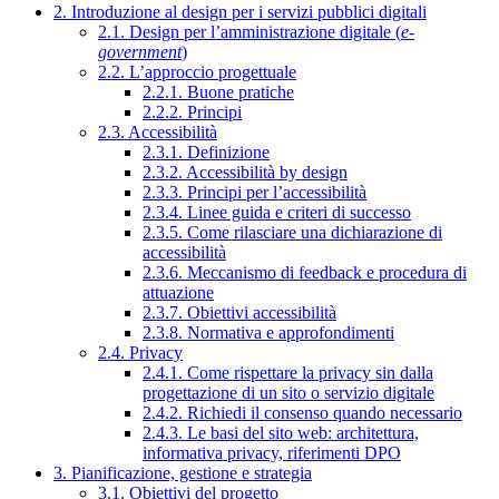
2. Introduzione al design per i servizi pubblici digitali
2.1. Design per l’amministrazione digitale (
e-
government
)
2.2. L’approccio progettuale
2.2.1. Buone pratiche
2.2.2. Principi
2.3. Accessibilità
2.3.1. Definizione
2.3.2. Accessibilità by design
2.3.3. Principi per l’accessibilità
2.3.4. Linee guida e criteri di successo
2.3.5. Come rilasciare una dichiarazione di
accessibilità
2.3.6. Meccanismo di feedback e procedura di
attuazione
2.3.7. Obiettivi accessibilità
2.3.8. Normativa e approfondimenti
2.4. Privacy
2.4.1. Come rispettare la privacy sin dalla
progettazione di un sito o servizio digitale
2.4.2. Richiedi il consenso quando necessario
2.4.3. Le basi del sito web: architettura,
informativa privacy, riferimenti DPO
3. Pianificazione, gestione e strategia
3.1. Obiettivi del progetto