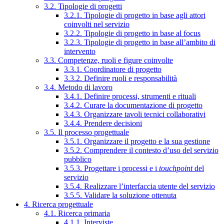
3.2. Tipologie di progetti
3.2.1. Tipologie di progetto in base agli attori
coinvolti nel servizio
3.2.2. Tipologie di progetto in base al focus
3.2.3. Tipologie di progetto in base all’ambito di
intervento
3.3. Competenze, ruoli e figure coinvolte
3.3.1. Coordinatore di progetto
3.3.2. Definire ruoli e responsabilità
3.4. Metodo di lavoro
3.4.1. Definire processi, strumenti e rituali
3.4.2. Curare la documentazione di progetto
3.4.3. Organizzare tavoli tecnici collaborativi
3.4.4. Prendere decisioni
3.5. Il processo progettuale
3.5.1. Organizzare il progetto e la sua gestione
3.5.2. Comprendere il contesto d’uso del servizio
pubblico
3.5.3. Progettare i processi e i
touchpoint
del
servizio
3.5.4. Realizzare l’interfaccia utente del servizio
3.5.5. Validare la soluzione ottenuta
4. Ricerca progettuale
4.1. Ricerca primaria
4.1.1. Interviste