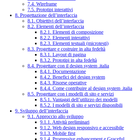
7.4. Wireframe
7.5. Prototipi interattivi
8. Progettazione dell’interfaccia
8.1. Obiettivi dell’interfaccia
8.2. Elementi dell’interfaccia
8.2.1. Elementi di composizione
8.2.2. Elementi interattivi
8.2.3. Elementi testuali (microtesti)
8.3. Progettare e costruire in alta fedeltà
8.3.1. Layout di pagina
8.3.2. Prototipi in alta fedeltà
8.4. Progettare con il design system .italia
8.4.1. Documentazione
8.4.2. Benefici del design system
8.4.3. Risorse operative
8.4.4. Come contribuire al design system .italia
8.5. Progettare con i modelli di sito e servizi
8.5.1. Vantaggi dell’utilizzo dei modelli
8.5.2. I modelli di sito e servizi disponibili
9. Sviluppo dell’interfaccia
9.1. Approccio allo sviluppo
9.1.1. Attività preliminari
9.1.2. Web design responsivo e accessibile
9.1.3. Mobile first
9.1.4. Progressive enhancement e Graceful