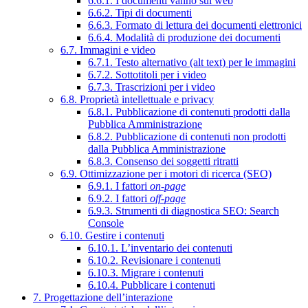
6.6.1. I documenti vanno sul web
6.6.2. Tipi di documenti
6.6.3. Formato di lettura dei documenti elettronici
6.6.4. Modalità di produzione dei documenti
6.7. Immagini e video
6.7.1. Testo alternativo (alt text) per le immagini
6.7.2. Sottotitoli per i video
6.7.3. Trascrizioni per i video
6.8. Proprietà intellettuale e privacy
6.8.1. Pubblicazione di contenuti prodotti dalla
Pubblica Amministrazione
6.8.2. Pubblicazione di contenuti non prodotti
dalla Pubblica Amministrazione
6.8.3. Consenso dei soggetti ritratti
6.9. Ottimizzazione per i motori di ricerca (SEO)
6.9.1. I fattori
on-page
6.9.2. I fattori
off-page
6.9.3. Strumenti di diagnostica SEO: Search
Console
6.10. Gestire i contenuti
6.10.1. L’inventario dei contenuti
6.10.2. Revisionare i contenuti
6.10.3. Migrare i contenuti
6.10.4. Pubblicare i contenuti
7. Progettazione dell’interazione