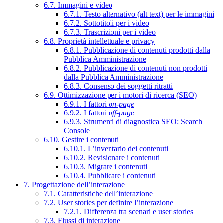
6.7. Immagini e video
6.7.1. Testo alternativo (alt text) per le immagini
6.7.2. Sottotitoli per i video
6.7.3. Trascrizioni per i video
6.8. Proprietà intellettuale e privacy
6.8.1. Pubblicazione di contenuti prodotti dalla
Pubblica Amministrazione
6.8.2. Pubblicazione di contenuti non prodotti
dalla Pubblica Amministrazione
6.8.3. Consenso dei soggetti ritratti
6.9. Ottimizzazione per i motori di ricerca (SEO)
6.9.1. I fattori
on-page
6.9.2. I fattori
off-page
6.9.3. Strumenti di diagnostica SEO: Search
Console
6.10. Gestire i contenuti
6.10.1. L’inventario dei contenuti
6.10.2. Revisionare i contenuti
6.10.3. Migrare i contenuti
6.10.4. Pubblicare i contenuti
7. Progettazione dell’interazione
7.1. Caratteristiche dell’interazione
7.2. User stories per definire l’interazione
7.2.1. Differenza tra scenari e user stories
7.3. Flussi di interazione