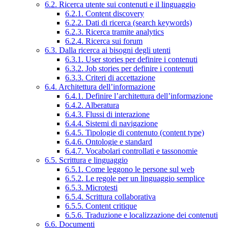
6.2. Ricerca utente sui contenuti e il linguaggio
6.2.1. Content discovery
6.2.2. Dati di ricerca (search keywords)
6.2.3. Ricerca tramite analytics
6.2.4. Ricerca sui forum
6.3. Dalla ricerca ai bisogni degli utenti
6.3.1. User stories per definire i contenuti
6.3.2. Job stories per definire i contenuti
6.3.3. Criteri di accettazione
6.4. Architettura dell’informazione
6.4.1. Definire l’architettura dell’informazione
6.4.2. Alberatura
6.4.3. Flussi di interazione
6.4.4. Sistemi di navigazione
6.4.5. Tipologie di contenuto (content type)
6.4.6. Ontologie e standard
6.4.7. Vocabolari controllati e tassonomie
6.5. Scrittura e linguaggio
6.5.1. Come leggono le persone sul web
6.5.2. Le regole per un linguaggio semplice
6.5.3. Microtesti
6.5.4. Scrittura collaborativa
6.5.5. Content critique
6.5.6. Traduzione e localizzazione dei contenuti
6.6. Documenti