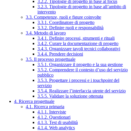
3.2.2. Tipologie di progetto in base al focus
3.2.3. Tipologie di progetto in base all’ambito di
intervento
3.3. Competenze, ruoli e figure coinvolte
3.3.1. Coordinatore di progetto
3.3.2. Definire ruoli e responsabilità
3.4. Metodo di lavoro
3.4.1. Definire processi, strumenti e rituali
3.4.2. Curare la documentazione di progetto
3.4.3. Organizzare tavoli tecnici collaborativi
3.4.4. Prendere decisioni
3.5. Il processo progettuale
3.5.1. Organizzare il progetto e la sua gestione
3.5.2. Comprendere il contesto d’uso del servizio
pubblico
3.5.3. Progettare i processi e i
touchpoint
del
servizio
3.5.4. Realizzare l’interfaccia utente del servizio
3.5.5. Validare la soluzione ottenuta
4. Ricerca progettuale
4.1. Ricerca primaria
4.1.1. Interviste
4.1.2. Questionari
4.1.3. Test di usabilità
4.1.4. Web analytics