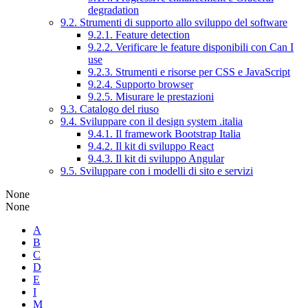
degradation
9.2. Strumenti di supporto allo sviluppo del software
9.2.1. Feature detection
9.2.2. Verificare le feature disponibili con Can I
use
9.2.3. Strumenti e risorse per CSS e JavaScript
9.2.4. Supporto browser
9.2.5. Misurare le prestazioni
9.3. Catalogo del riuso
9.4. Sviluppare con il design system .italia
9.4.1. Il framework Bootstrap Italia
9.4.2. Il kit di sviluppo React
9.4.3. Il kit di sviluppo Angular
9.5. Sviluppare con i modelli di sito e servizi
None
None
A
B
C
D
E
I
M