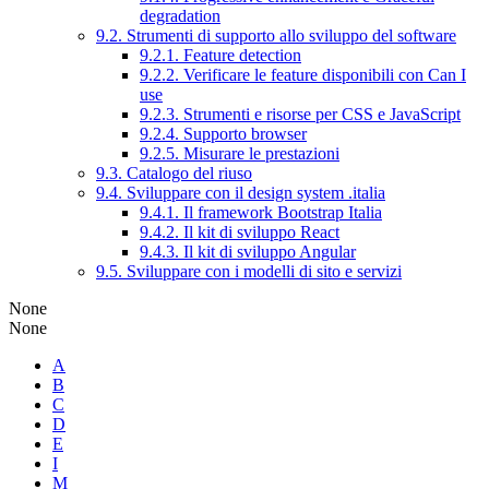
degradation
9.2. Strumenti di supporto allo sviluppo del software
9.2.1. Feature detection
9.2.2. Verificare le feature disponibili con Can I
use
9.2.3. Strumenti e risorse per CSS e JavaScript
9.2.4. Supporto browser
9.2.5. Misurare le prestazioni
9.3. Catalogo del riuso
9.4. Sviluppare con il design system .italia
9.4.1. Il framework Bootstrap Italia
9.4.2. Il kit di sviluppo React
9.4.3. Il kit di sviluppo Angular
9.5. Sviluppare con i modelli di sito e servizi
None
None
A
B
C
D
E
I
M