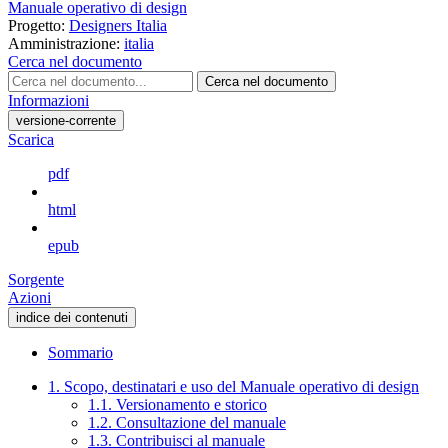
Manuale operativo di design
Progetto:
Designers Italia
Amministrazione:
italia
Cerca nel documento
Cerca nel documento
Informazioni
versione-corrente
Scarica
pdf
html
epub
Sorgente
Azioni
indice dei contenuti
Sommario
1. Scopo, destinatari e uso del Manuale operativo di design
1.1. Versionamento e storico
1.2. Consultazione del manuale
1.3. Contribuisci al manuale