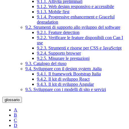
9.1.1. Attività preliminari
9.1.2. Web design responsivo e accessibile
9.1.3. Mobile first
9.1.4. Progressive enhancement e Graceful
degradation
9.2. Strumenti di supporto allo sviluppo del software
9.2.1. Feature detection
9.2.2. Verificare le feature disponibili con Can I
use
9.2.3. Strumenti e risorse per CSS e JavaScript
9.2.4. Supporto browser
9.2.5. Misurare le prestazioni
9.3. Catalogo del riuso
9.4. Sviluppare con il design system .italia
9.4.1. Il framework Bootstrap Italia
9.4.2. Il kit di sviluppo React
9.4.3. Il kit di sviluppo Angular
9.5. Sviluppare con i modelli di sito e servizi
glossario
A
B
C
D