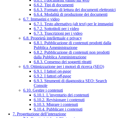
6.6.1. I documenti vanno sul web
6.6.2. Tipi di documenti
6.6.3. Formato di lettura dei documenti elettronici
6.6.4. Modalità di produzione dei documenti
6.7. Immagini e video
6.7.1. Testo alternativo (alt text) per le immagini
6.7.2. Sottotitoli per i video
6.7.3. Trascrizioni per i video
6.8. Proprietà intellettuale e privacy
6.8.1. Pubblicazione di contenuti prodotti dalla
Pubblica Amministrazione
6.8.2. Pubblicazione di contenuti non prodotti
dalla Pubblica Amministrazione
6.8.3. Consenso dei soggetti ritratti
6.9. Ottimizzazione per i motori di ricerca (SEO)
6.9.1. I fattori
on-page
6.9.2. I fattori
off-page
6.9.3. Strumenti di diagnostica SEO: Search
Console
6.10. Gestire i contenuti
6.10.1. L’inventario dei contenuti
6.10.2. Revisionare i contenuti
6.10.3. Migrare i contenuti
6.10.4. Pubblicare i contenuti
7. Progettazione dell’interazione