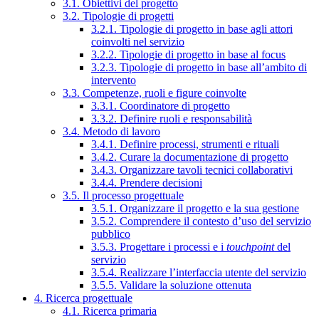
3.1. Obiettivi del progetto
3.2. Tipologie di progetti
3.2.1. Tipologie di progetto in base agli attori
coinvolti nel servizio
3.2.2. Tipologie di progetto in base al focus
3.2.3. Tipologie di progetto in base all’ambito di
intervento
3.3. Competenze, ruoli e figure coinvolte
3.3.1. Coordinatore di progetto
3.3.2. Definire ruoli e responsabilità
3.4. Metodo di lavoro
3.4.1. Definire processi, strumenti e rituali
3.4.2. Curare la documentazione di progetto
3.4.3. Organizzare tavoli tecnici collaborativi
3.4.4. Prendere decisioni
3.5. Il processo progettuale
3.5.1. Organizzare il progetto e la sua gestione
3.5.2. Comprendere il contesto d’uso del servizio
pubblico
3.5.3. Progettare i processi e i
touchpoint
del
servizio
3.5.4. Realizzare l’interfaccia utente del servizio
3.5.5. Validare la soluzione ottenuta
4. Ricerca progettuale
4.1. Ricerca primaria