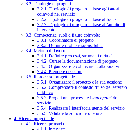
3.2. Tipologie di progetti
3.2.1. Tipologie di progetto in base agli attori
coinvolti nel servizio
3.2.2. Tipologie di progetto in base al focus
3.2.3. Tipologie di progetto in base all’ambito di
intervento
3.3. Competenze, ruoli e figure coinvolte
3.3.1. Coordinatore di progetto
3.3.2. Definire ruoli e responsabilità
3.4. Metodo di lavoro
3.4.1. Definire processi, strumenti e rituali
3.4.2. Curare la documentazione di progetto
3.4.3. Organizzare tavoli tecnici collaborativi
3.4.4. Prendere decisioni
3.5. Il processo progettuale
3.5.1. Organizzare il progetto e la sua gestione
3.5.2. Comprendere il contesto d’uso del servizio
pubblico
3.5.3. Progettare i processi e i
touchpoint
del
servizio
3.5.4. Realizzare l’interfaccia utente del servizio
3.5.5. Validare la soluzione ottenuta
4. Ricerca progettuale
4.1. Ricerca primaria
4.1.1. Interviste