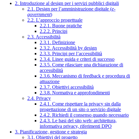
2. Introduzione al design per i servizi pubblici digitali
2.1. Design per l’amministrazione digitale (
e-
government
)
2.2. L’approccio progettuale
2.2.1. Buone pratiche
2.2.2. Principi
2.3. Accessibilità
2.3.1. Definizione
2.3.2. Accessibilità by design
2.3.3. Principi per l’accessibilità
2.3.4. Linee guida e criteri di successo
2.3.5. Come rilasciare una dichiarazione di
accessibilità
2.3.6. Meccanismo di feedback e procedura di
attuazione
2.3.7. Obiettivi accessibilità
2.3.8. Normativa e approfondimenti
2.4. Privacy
2.4.1. Come rispettare la privacy sin dalla
progettazione di un sito o servizio digitale
2.4.2. Richiedi il consenso quando necessario
2.4.3. Le basi del sito web: architettura,
informativa privacy, riferimenti DPO
3. Pianificazione, gestione e strategia
3.1. Obiettivi del progetto