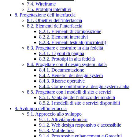
7.4. Wireframe
7.5. Prototipi interattivi
8. Progettazione dell’interfaccia
8.1. Obiettivi dell’interfaccia
8.2. Elementi dell’interfaccia
8.2.1. Elementi di composizione
8.2.2. Elementi interattivi
8.2.3. Elementi testuali (microtesti)
8.3. Progettare e costruire in alta fedeltà
8.3.1. Layout di pagina
8.3.2. Prototipi in alta fedeltà
8.4. Progettare con il design system .italia
8.4.1. Documentazione
8.4.2. Benefici del design system
8.4.3. Risorse operative
8.4.4. Come contribuire al design system .italia
8.5. Progettare con i modelli di sito e servizi
8.5.1. Vantaggi dell’utilizzo dei modelli
8.5.2. I modelli di sito e servizi disponibili
9. Sviluppo dell’interfaccia
9.1. Approccio allo sviluppo
9.1.1. Attività preliminari
9.1.2. Web design responsivo e accessibile
9.1.3. Mobile first
9.1.4. Progressive enhancement e Graceful