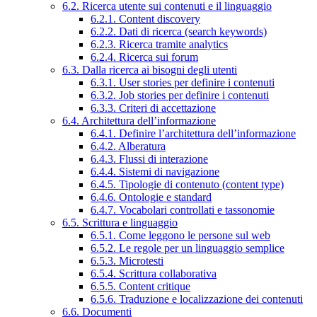
6.2. Ricerca utente sui contenuti e il linguaggio
6.2.1. Content discovery
6.2.2. Dati di ricerca (search keywords)
6.2.3. Ricerca tramite analytics
6.2.4. Ricerca sui forum
6.3. Dalla ricerca ai bisogni degli utenti
6.3.1. User stories per definire i contenuti
6.3.2. Job stories per definire i contenuti
6.3.3. Criteri di accettazione
6.4. Architettura dell’informazione
6.4.1. Definire l’architettura dell’informazione
6.4.2. Alberatura
6.4.3. Flussi di interazione
6.4.4. Sistemi di navigazione
6.4.5. Tipologie di contenuto (content type)
6.4.6. Ontologie e standard
6.4.7. Vocabolari controllati e tassonomie
6.5. Scrittura e linguaggio
6.5.1. Come leggono le persone sul web
6.5.2. Le regole per un linguaggio semplice
6.5.3. Microtesti
6.5.4. Scrittura collaborativa
6.5.5. Content critique
6.5.6. Traduzione e localizzazione dei contenuti
6.6. Documenti