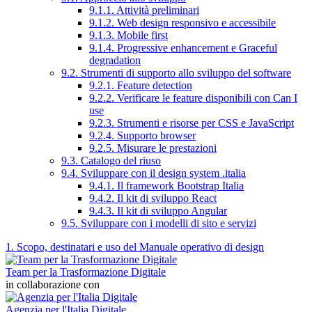
9.1.1. Attività preliminari
9.1.2. Web design responsivo e accessibile
9.1.3. Mobile first
9.1.4. Progressive enhancement e Graceful
degradation
9.2. Strumenti di supporto allo sviluppo del software
9.2.1. Feature detection
9.2.2. Verificare le feature disponibili con Can I
use
9.2.3. Strumenti e risorse per CSS e JavaScript
9.2.4. Supporto browser
9.2.5. Misurare le prestazioni
9.3. Catalogo del riuso
9.4. Sviluppare con il design system .italia
9.4.1. Il framework Bootstrap Italia
9.4.2. Il kit di sviluppo React
9.4.3. Il kit di sviluppo Angular
9.5. Sviluppare con i modelli di sito e servizi
1. Scopo, destinatari e uso del Manuale operativo di design
Team per la Trasformazione Digitale
in collaborazione con
Agenzia per l'Italia Digitale