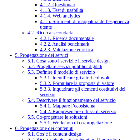
4.1.2. Questionari
4.1.3. Test di usabilità
4.1.4. Web analytics
4.1.5. Strumenti di mappatura dell’esperienza
utente
4.2. Ricerca secondaria
4.2.1. Ricerca documentale
4.2.2. Analisi benchmark
4.2.3. Valutazione euristica
5. Progettazione dei servizi
5.1. Cosa sono i servizi e il service design
5.2. Progettare servizi pubblici digitali
5.3. Definire il modello di servizio
5.3.1. Identificare gli attori coinvolti
5.3.2. Formulare la proposta di valore
5.3.3. Inquadrare gli elementi costitutivi del
servizio
5.4. Descrivere il funzionamento del servizio
5.4.1. Mappare l’ecosistema
5.4.2. Rappresentare i flussi di servizio
5.5. Co-progettare le soluzioni
5.5.1. Workshop di co-progettazione
6. Progettazione dei contenuti
6.1. Cos’è il content design
6.2. Ricerca utente sui contenuti e il linguaggio