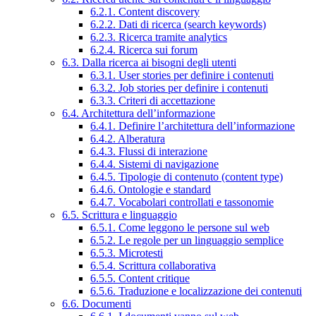
6.2.1. Content discovery
6.2.2. Dati di ricerca (search keywords)
6.2.3. Ricerca tramite analytics
6.2.4. Ricerca sui forum
6.3. Dalla ricerca ai bisogni degli utenti
6.3.1. User stories per definire i contenuti
6.3.2. Job stories per definire i contenuti
6.3.3. Criteri di accettazione
6.4. Architettura dell’informazione
6.4.1. Definire l’architettura dell’informazione
6.4.2. Alberatura
6.4.3. Flussi di interazione
6.4.4. Sistemi di navigazione
6.4.5. Tipologie di contenuto (content type)
6.4.6. Ontologie e standard
6.4.7. Vocabolari controllati e tassonomie
6.5. Scrittura e linguaggio
6.5.1. Come leggono le persone sul web
6.5.2. Le regole per un linguaggio semplice
6.5.3. Microtesti
6.5.4. Scrittura collaborativa
6.5.5. Content critique
6.5.6. Traduzione e localizzazione dei contenuti
6.6. Documenti