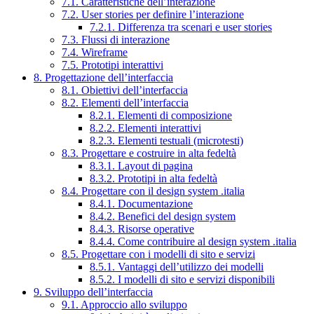
7.1. Caratteristiche dell’interazione
7.2. User stories per definire l’interazione
7.2.1. Differenza tra scenari e user stories
7.3. Flussi di interazione
7.4. Wireframe
7.5. Prototipi interattivi
8. Progettazione dell’interfaccia
8.1. Obiettivi dell’interfaccia
8.2. Elementi dell’interfaccia
8.2.1. Elementi di composizione
8.2.2. Elementi interattivi
8.2.3. Elementi testuali (microtesti)
8.3. Progettare e costruire in alta fedeltà
8.3.1. Layout di pagina
8.3.2. Prototipi in alta fedeltà
8.4. Progettare con il design system .italia
8.4.1. Documentazione
8.4.2. Benefici del design system
8.4.3. Risorse operative
8.4.4. Come contribuire al design system .italia
8.5. Progettare con i modelli di sito e servizi
8.5.1. Vantaggi dell’utilizzo dei modelli
8.5.2. I modelli di sito e servizi disponibili
9. Sviluppo dell’interfaccia
9.1. Approccio allo sviluppo