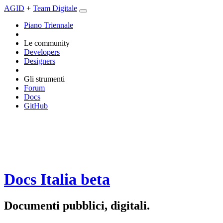
AGID
+
Team Digitale
Piano Triennale
Le community
Developers
Designers
Gli strumenti
Forum
Docs
GitHub
Docs Italia
beta
Documenti pubblici, digitali.