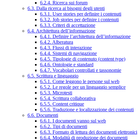
6.2.4. Ricerca sui forum
6.3. Dalla ricerca ai bisogni degli utenti
6.3.1. User stories per definire i contenuti
6.3.2. Job stories per definire i contenuti
6.3.3. Criteri di accettazione
6.4. Architettura dell’informazione
6.4.1. Definire l’architettura dell’informazione
6.4.2. Alberatura
6.4.3. Flussi di interazione
6.4.4. Sistemi di navigazione
6.4.5. Tipologie di contenuto (content type)
6.4.6. Ontologie e standard
6.4.7. Vocabolari controllati e tassonomie
6.5. Scrittura e linguaggio
6.5.1. Come leggono le persone sul web
6.5.2. Le regole per un linguaggio semplice
6.5.3. Microtesti
6.5.4. Scrittura collaborativa
6.5.5. Content critique
6.5.6. Traduzione e localizzazione dei contenuti
6.6. Documenti
6.6.1. I documenti vanno sul web
6.6.2. Tipi di documenti
6.6.3. Formato di lettura dei documenti elettronici
6.6.4. Modalità di produzione dei documenti