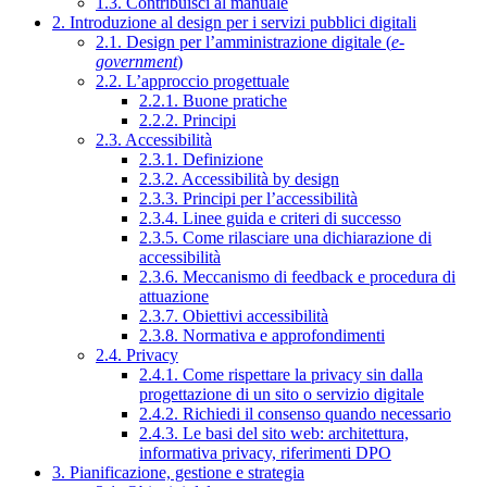
1.3. Contribuisci al manuale
2. Introduzione al design per i servizi pubblici digitali
2.1. Design per l’amministrazione digitale (
e-
government
)
2.2. L’approccio progettuale
2.2.1. Buone pratiche
2.2.2. Principi
2.3. Accessibilità
2.3.1. Definizione
2.3.2. Accessibilità by design
2.3.3. Principi per l’accessibilità
2.3.4. Linee guida e criteri di successo
2.3.5. Come rilasciare una dichiarazione di
accessibilità
2.3.6. Meccanismo di feedback e procedura di
attuazione
2.3.7. Obiettivi accessibilità
2.3.8. Normativa e approfondimenti
2.4. Privacy
2.4.1. Come rispettare la privacy sin dalla
progettazione di un sito o servizio digitale
2.4.2. Richiedi il consenso quando necessario
2.4.3. Le basi del sito web: architettura,
informativa privacy, riferimenti DPO
3. Pianificazione, gestione e strategia