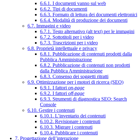
6.6.1. I documenti vanno sul web
6.6.2. Tipi di documenti
6.6.3. Formato di lettura dei documenti elettronici
6.6.4. Modalità di produzione dei documenti
6.7. Immagini e video
6.7.1. Testo alternativo (alt text) per le immagini
6.7.2. Sottotitoli per i video
6.7.3. Trascrizioni per i video
6.8. Proprietà intellettuale e privacy
6.8.1. Pubblicazione di contenuti prodotti dalla
Pubblica Amministrazione
6.8.2. Pubblicazione di contenuti non prodotti
dalla Pubblica Amministrazione
6.8.3. Consenso dei soggetti ritratti
6.9. Ottimizzazione per i motori di ricerca (SEO)
6.9.1. I fattori
on-page
6.9.2. I fattori
off-page
6.9.3. Strumenti di diagnostica SEO: Search
Console
6.10. Gestire i contenuti
6.10.1. L’inventario dei contenuti
6.10.2. Revisionare i contenuti
6.10.3. Migrare i contenuti
6.10.4. Pubblicare i contenuti
7. Progettazione dell’interazione