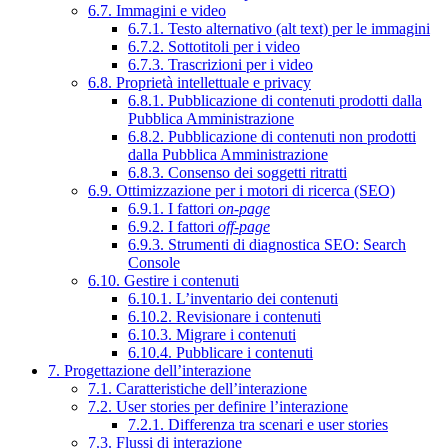
6.7. Immagini e video
6.7.1. Testo alternativo (alt text) per le immagini
6.7.2. Sottotitoli per i video
6.7.3. Trascrizioni per i video
6.8. Proprietà intellettuale e privacy
6.8.1. Pubblicazione di contenuti prodotti dalla
Pubblica Amministrazione
6.8.2. Pubblicazione di contenuti non prodotti
dalla Pubblica Amministrazione
6.8.3. Consenso dei soggetti ritratti
6.9. Ottimizzazione per i motori di ricerca (SEO)
6.9.1. I fattori
on-page
6.9.2. I fattori
off-page
6.9.3. Strumenti di diagnostica SEO: Search
Console
6.10. Gestire i contenuti
6.10.1. L’inventario dei contenuti
6.10.2. Revisionare i contenuti
6.10.3. Migrare i contenuti
6.10.4. Pubblicare i contenuti
7. Progettazione dell’interazione
7.1. Caratteristiche dell’interazione
7.2. User stories per definire l’interazione
7.2.1. Differenza tra scenari e user stories
7.3. Flussi di interazione