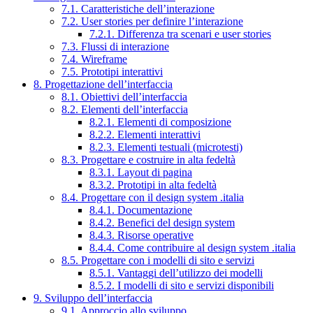
7.1. Caratteristiche dell’interazione
7.2. User stories per definire l’interazione
7.2.1. Differenza tra scenari e user stories
7.3. Flussi di interazione
7.4. Wireframe
7.5. Prototipi interattivi
8. Progettazione dell’interfaccia
8.1. Obiettivi dell’interfaccia
8.2. Elementi dell’interfaccia
8.2.1. Elementi di composizione
8.2.2. Elementi interattivi
8.2.3. Elementi testuali (microtesti)
8.3. Progettare e costruire in alta fedeltà
8.3.1. Layout di pagina
8.3.2. Prototipi in alta fedeltà
8.4. Progettare con il design system .italia
8.4.1. Documentazione
8.4.2. Benefici del design system
8.4.3. Risorse operative
8.4.4. Come contribuire al design system .italia
8.5. Progettare con i modelli di sito e servizi
8.5.1. Vantaggi dell’utilizzo dei modelli
8.5.2. I modelli di sito e servizi disponibili
9. Sviluppo dell’interfaccia
9.1. Approccio allo sviluppo