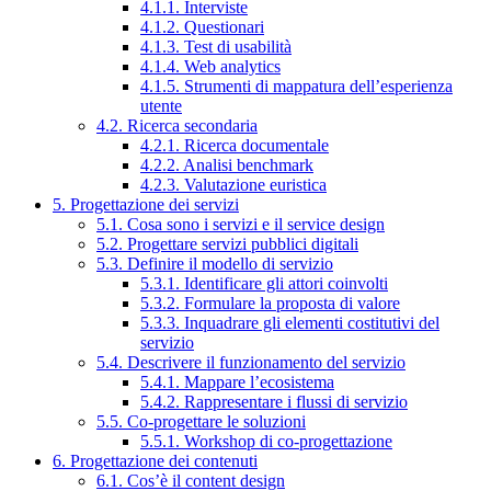
4.1.1. Interviste
4.1.2. Questionari
4.1.3. Test di usabilità
4.1.4. Web analytics
4.1.5. Strumenti di mappatura dell’esperienza
utente
4.2. Ricerca secondaria
4.2.1. Ricerca documentale
4.2.2. Analisi benchmark
4.2.3. Valutazione euristica
5. Progettazione dei servizi
5.1. Cosa sono i servizi e il service design
5.2. Progettare servizi pubblici digitali
5.3. Definire il modello di servizio
5.3.1. Identificare gli attori coinvolti
5.3.2. Formulare la proposta di valore
5.3.3. Inquadrare gli elementi costitutivi del
servizio
5.4. Descrivere il funzionamento del servizio
5.4.1. Mappare l’ecosistema
5.4.2. Rappresentare i flussi di servizio
5.5. Co-progettare le soluzioni
5.5.1. Workshop di co-progettazione
6. Progettazione dei contenuti
6.1. Cos’è il content design