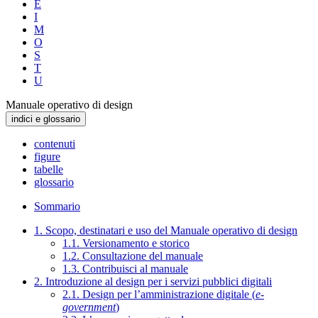
E
I
M
O
S
T
U
Manuale operativo di design
indici e glossario
contenuti
figure
tabelle
glossario
Sommario
1. Scopo, destinatari e uso del Manuale operativo di design
1.1. Versionamento e storico
1.2. Consultazione del manuale
1.3. Contribuisci al manuale
2. Introduzione al design per i servizi pubblici digitali
2.1. Design per l’amministrazione digitale (
e-
government
)