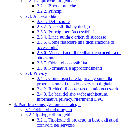
2.2. L’approccio progettuale
2.2.1. Buone pratiche
2.2.2. Principi
2.3. Accessibilità
2.3.1. Definizione
2.3.2. Accessibilità by design
2.3.3. Principi per l’accessibilità
2.3.4. Linee guida e criteri di successo
2.3.5. Come rilasciare una dichiarazione di
accessibilità
2.3.6. Meccanismo di feedback e procedura di
attuazione
2.3.7. Obiettivi accessibilità
2.3.8. Normativa e approfondimenti
2.4. Privacy
2.4.1. Come rispettare la privacy sin dalla
progettazione di un sito o servizio digitale
2.4.2. Richiedi il consenso quando necessario
2.4.3. Le basi del sito web: architettura,
informativa privacy, riferimenti DPO
3. Pianificazione, gestione e strategia
3.1. Obiettivi del progetto
3.2. Tipologie di progetti
3.2.1. Tipologie di progetto in base agli attori
coinvolti nel servizio