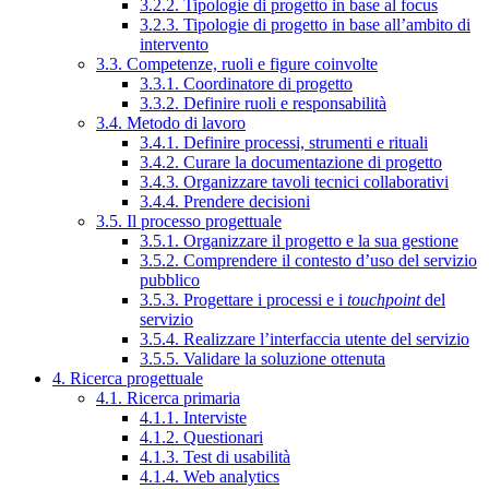
3.2.2. Tipologie di progetto in base al focus
3.2.3. Tipologie di progetto in base all’ambito di
intervento
3.3. Competenze, ruoli e figure coinvolte
3.3.1. Coordinatore di progetto
3.3.2. Definire ruoli e responsabilità
3.4. Metodo di lavoro
3.4.1. Definire processi, strumenti e rituali
3.4.2. Curare la documentazione di progetto
3.4.3. Organizzare tavoli tecnici collaborativi
3.4.4. Prendere decisioni
3.5. Il processo progettuale
3.5.1. Organizzare il progetto e la sua gestione
3.5.2. Comprendere il contesto d’uso del servizio
pubblico
3.5.3. Progettare i processi e i
touchpoint
del
servizio
3.5.4. Realizzare l’interfaccia utente del servizio
3.5.5. Validare la soluzione ottenuta
4. Ricerca progettuale
4.1. Ricerca primaria
4.1.1. Interviste
4.1.2. Questionari
4.1.3. Test di usabilità
4.1.4. Web analytics