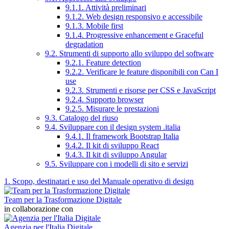
9.1.1. Attività preliminari
9.1.2. Web design responsivo e accessibile
9.1.3. Mobile first
9.1.4. Progressive enhancement e Graceful
degradation
9.2. Strumenti di supporto allo sviluppo del software
9.2.1. Feature detection
9.2.2. Verificare le feature disponibili con Can I
use
9.2.3. Strumenti e risorse per CSS e JavaScript
9.2.4. Supporto browser
9.2.5. Misurare le prestazioni
9.3. Catalogo del riuso
9.4. Sviluppare con il design system .italia
9.4.1. Il framework Bootstrap Italia
9.4.2. Il kit di sviluppo React
9.4.3. Il kit di sviluppo Angular
9.5. Sviluppare con i modelli di sito e servizi
1. Scopo, destinatari e uso del Manuale operativo di design
Team per la Trasformazione Digitale
in collaborazione con
Agenzia per l'Italia Digitale