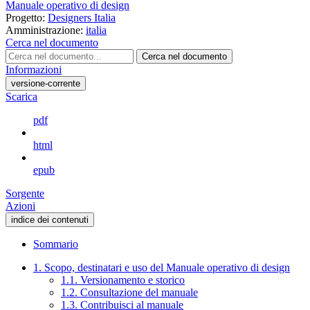
Manuale operativo di design
Progetto:
Designers Italia
Amministrazione:
italia
Cerca nel documento
Cerca nel documento
Informazioni
versione-corrente
Scarica
pdf
html
epub
Sorgente
Azioni
indice dei contenuti
Sommario
1. Scopo, destinatari e uso del Manuale operativo di design
1.1. Versionamento e storico
1.2. Consultazione del manuale
1.3. Contribuisci al manuale