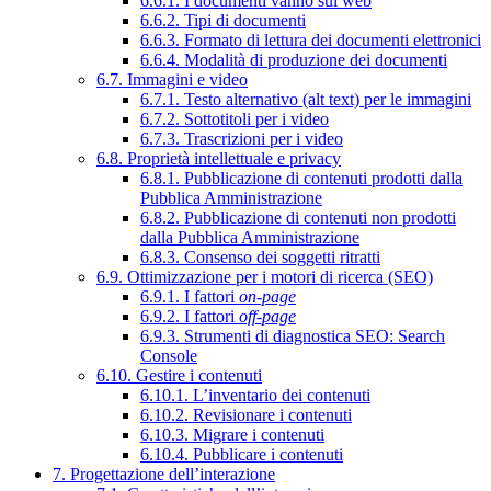
6.6.1. I documenti vanno sul web
6.6.2. Tipi di documenti
6.6.3. Formato di lettura dei documenti elettronici
6.6.4. Modalità di produzione dei documenti
6.7. Immagini e video
6.7.1. Testo alternativo (alt text) per le immagini
6.7.2. Sottotitoli per i video
6.7.3. Trascrizioni per i video
6.8. Proprietà intellettuale e privacy
6.8.1. Pubblicazione di contenuti prodotti dalla
Pubblica Amministrazione
6.8.2. Pubblicazione di contenuti non prodotti
dalla Pubblica Amministrazione
6.8.3. Consenso dei soggetti ritratti
6.9. Ottimizzazione per i motori di ricerca (SEO)
6.9.1. I fattori
on-page
6.9.2. I fattori
off-page
6.9.3. Strumenti di diagnostica SEO: Search
Console
6.10. Gestire i contenuti
6.10.1. L’inventario dei contenuti
6.10.2. Revisionare i contenuti
6.10.3. Migrare i contenuti
6.10.4. Pubblicare i contenuti
7. Progettazione dell’interazione