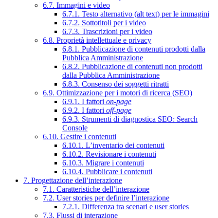
6.7. Immagini e video
6.7.1. Testo alternativo (alt text) per le immagini
6.7.2. Sottotitoli per i video
6.7.3. Trascrizioni per i video
6.8. Proprietà intellettuale e privacy
6.8.1. Pubblicazione di contenuti prodotti dalla
Pubblica Amministrazione
6.8.2. Pubblicazione di contenuti non prodotti
dalla Pubblica Amministrazione
6.8.3. Consenso dei soggetti ritratti
6.9. Ottimizzazione per i motori di ricerca (SEO)
6.9.1. I fattori
on-page
6.9.2. I fattori
off-page
6.9.3. Strumenti di diagnostica SEO: Search
Console
6.10. Gestire i contenuti
6.10.1. L’inventario dei contenuti
6.10.2. Revisionare i contenuti
6.10.3. Migrare i contenuti
6.10.4. Pubblicare i contenuti
7. Progettazione dell’interazione
7.1. Caratteristiche dell’interazione
7.2. User stories per definire l’interazione
7.2.1. Differenza tra scenari e user stories
7.3. Flussi di interazione