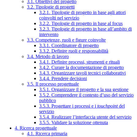
3.1. Obiettivi del progetto
3.2. Tipologie di progetti
3.2.1. Tipologie di progetto in base agli attori
coinvolti nel servizio
3.2.2. Tipologie di progetto in base al focus
3.2.3. Tipologie di progetto in base all’ambito di
intervento
3.3. Competenze, ruoli e figure coinvolte
3.3.1. Coordinatore di progetto
3.3.2. Definire ruoli e responsabilità
3.4. Metodo di lavoro
3.4.1. Definire processi, strumenti e rituali
3.4.2. Curare la documentazione di progetto
3.4.3. Organizzare tavoli tecnici collaborativi
3.4.4. Prendere decisioni
3.5. Il processo progettuale
3.5.1. Organizzare il progetto e la sua gestione
3.5.2. Comprendere il contesto d’uso del servizio
pubblico
3.5.3. Progettare i processi e i
touchpoint
del
servizio
3.5.4. Realizzare l’interfaccia utente del servizio
3.5.5. Validare la soluzione ottenuta
4. Ricerca progettuale
4.1. Ricerca primaria