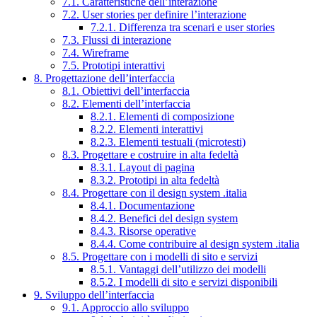
7.1. Caratteristiche dell’interazione
7.2. User stories per definire l’interazione
7.2.1. Differenza tra scenari e user stories
7.3. Flussi di interazione
7.4. Wireframe
7.5. Prototipi interattivi
8. Progettazione dell’interfaccia
8.1. Obiettivi dell’interfaccia
8.2. Elementi dell’interfaccia
8.2.1. Elementi di composizione
8.2.2. Elementi interattivi
8.2.3. Elementi testuali (microtesti)
8.3. Progettare e costruire in alta fedeltà
8.3.1. Layout di pagina
8.3.2. Prototipi in alta fedeltà
8.4. Progettare con il design system .italia
8.4.1. Documentazione
8.4.2. Benefici del design system
8.4.3. Risorse operative
8.4.4. Come contribuire al design system .italia
8.5. Progettare con i modelli di sito e servizi
8.5.1. Vantaggi dell’utilizzo dei modelli
8.5.2. I modelli di sito e servizi disponibili
9. Sviluppo dell’interfaccia
9.1. Approccio allo sviluppo