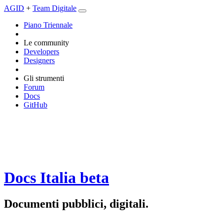
AGID
+
Team Digitale
Piano Triennale
Le community
Developers
Designers
Gli strumenti
Forum
Docs
GitHub
Docs Italia
beta
Documenti pubblici, digitali.