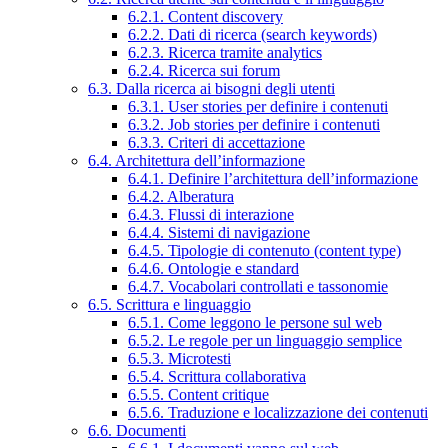
6.2.1. Content discovery
6.2.2. Dati di ricerca (search keywords)
6.2.3. Ricerca tramite analytics
6.2.4. Ricerca sui forum
6.3. Dalla ricerca ai bisogni degli utenti
6.3.1. User stories per definire i contenuti
6.3.2. Job stories per definire i contenuti
6.3.3. Criteri di accettazione
6.4. Architettura dell’informazione
6.4.1. Definire l’architettura dell’informazione
6.4.2. Alberatura
6.4.3. Flussi di interazione
6.4.4. Sistemi di navigazione
6.4.5. Tipologie di contenuto (content type)
6.4.6. Ontologie e standard
6.4.7. Vocabolari controllati e tassonomie
6.5. Scrittura e linguaggio
6.5.1. Come leggono le persone sul web
6.5.2. Le regole per un linguaggio semplice
6.5.3. Microtesti
6.5.4. Scrittura collaborativa
6.5.5. Content critique
6.5.6. Traduzione e localizzazione dei contenuti
6.6. Documenti