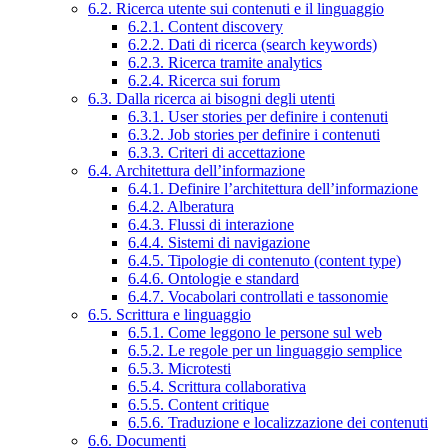
6.2. Ricerca utente sui contenuti e il linguaggio
6.2.1. Content discovery
6.2.2. Dati di ricerca (search keywords)
6.2.3. Ricerca tramite analytics
6.2.4. Ricerca sui forum
6.3. Dalla ricerca ai bisogni degli utenti
6.3.1. User stories per definire i contenuti
6.3.2. Job stories per definire i contenuti
6.3.3. Criteri di accettazione
6.4. Architettura dell’informazione
6.4.1. Definire l’architettura dell’informazione
6.4.2. Alberatura
6.4.3. Flussi di interazione
6.4.4. Sistemi di navigazione
6.4.5. Tipologie di contenuto (content type)
6.4.6. Ontologie e standard
6.4.7. Vocabolari controllati e tassonomie
6.5. Scrittura e linguaggio
6.5.1. Come leggono le persone sul web
6.5.2. Le regole per un linguaggio semplice
6.5.3. Microtesti
6.5.4. Scrittura collaborativa
6.5.5. Content critique
6.5.6. Traduzione e localizzazione dei contenuti
6.6. Documenti