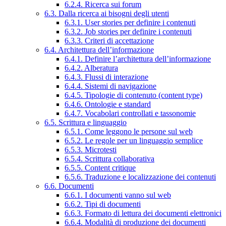
6.2.4. Ricerca sui forum
6.3. Dalla ricerca ai bisogni degli utenti
6.3.1. User stories per definire i contenuti
6.3.2. Job stories per definire i contenuti
6.3.3. Criteri di accettazione
6.4. Architettura dell’informazione
6.4.1. Definire l’architettura dell’informazione
6.4.2. Alberatura
6.4.3. Flussi di interazione
6.4.4. Sistemi di navigazione
6.4.5. Tipologie di contenuto (content type)
6.4.6. Ontologie e standard
6.4.7. Vocabolari controllati e tassonomie
6.5. Scrittura e linguaggio
6.5.1. Come leggono le persone sul web
6.5.2. Le regole per un linguaggio semplice
6.5.3. Microtesti
6.5.4. Scrittura collaborativa
6.5.5. Content critique
6.5.6. Traduzione e localizzazione dei contenuti
6.6. Documenti
6.6.1. I documenti vanno sul web
6.6.2. Tipi di documenti
6.6.3. Formato di lettura dei documenti elettronici
6.6.4. Modalità di produzione dei documenti