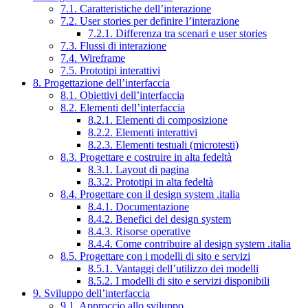
7.1. Caratteristiche dell’interazione
7.2. User stories per definire l’interazione
7.2.1. Differenza tra scenari e user stories
7.3. Flussi di interazione
7.4. Wireframe
7.5. Prototipi interattivi
8. Progettazione dell’interfaccia
8.1. Obiettivi dell’interfaccia
8.2. Elementi dell’interfaccia
8.2.1. Elementi di composizione
8.2.2. Elementi interattivi
8.2.3. Elementi testuali (microtesti)
8.3. Progettare e costruire in alta fedeltà
8.3.1. Layout di pagina
8.3.2. Prototipi in alta fedeltà
8.4. Progettare con il design system .italia
8.4.1. Documentazione
8.4.2. Benefici del design system
8.4.3. Risorse operative
8.4.4. Come contribuire al design system .italia
8.5. Progettare con i modelli di sito e servizi
8.5.1. Vantaggi dell’utilizzo dei modelli
8.5.2. I modelli di sito e servizi disponibili
9. Sviluppo dell’interfaccia
9.1. Approccio allo sviluppo