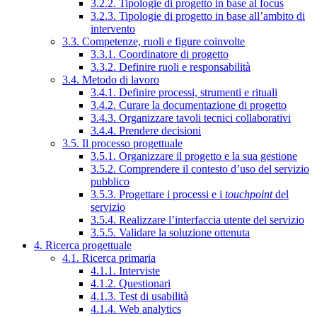
3.2.2. Tipologie di progetto in base al focus
3.2.3. Tipologie di progetto in base all’ambito di
intervento
3.3. Competenze, ruoli e figure coinvolte
3.3.1. Coordinatore di progetto
3.3.2. Definire ruoli e responsabilità
3.4. Metodo di lavoro
3.4.1. Definire processi, strumenti e rituali
3.4.2. Curare la documentazione di progetto
3.4.3. Organizzare tavoli tecnici collaborativi
3.4.4. Prendere decisioni
3.5. Il processo progettuale
3.5.1. Organizzare il progetto e la sua gestione
3.5.2. Comprendere il contesto d’uso del servizio
pubblico
3.5.3. Progettare i processi e i
touchpoint
del
servizio
3.5.4. Realizzare l’interfaccia utente del servizio
3.5.5. Validare la soluzione ottenuta
4. Ricerca progettuale
4.1. Ricerca primaria
4.1.1. Interviste
4.1.2. Questionari
4.1.3. Test di usabilità
4.1.4. Web analytics