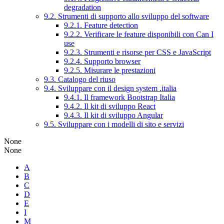
degradation
9.2. Strumenti di supporto allo sviluppo del software
9.2.1. Feature detection
9.2.2. Verificare le feature disponibili con Can I
use
9.2.3. Strumenti e risorse per CSS e JavaScript
9.2.4. Supporto browser
9.2.5. Misurare le prestazioni
9.3. Catalogo del riuso
9.4. Sviluppare con il design system .italia
9.4.1. Il framework Bootstrap Italia
9.4.2. Il kit di sviluppo React
9.4.3. Il kit di sviluppo Angular
9.5. Sviluppare con i modelli di sito e servizi
None
None
A
B
C
D
E
I
M