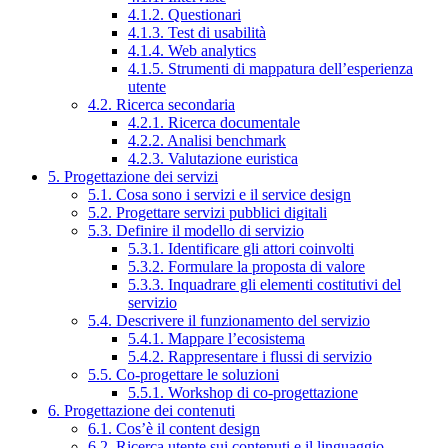
4.1.2. Questionari
4.1.3. Test di usabilità
4.1.4. Web analytics
4.1.5. Strumenti di mappatura dell’esperienza
utente
4.2. Ricerca secondaria
4.2.1. Ricerca documentale
4.2.2. Analisi benchmark
4.2.3. Valutazione euristica
5. Progettazione dei servizi
5.1. Cosa sono i servizi e il service design
5.2. Progettare servizi pubblici digitali
5.3. Definire il modello di servizio
5.3.1. Identificare gli attori coinvolti
5.3.2. Formulare la proposta di valore
5.3.3. Inquadrare gli elementi costitutivi del
servizio
5.4. Descrivere il funzionamento del servizio
5.4.1. Mappare l’ecosistema
5.4.2. Rappresentare i flussi di servizio
5.5. Co-progettare le soluzioni
5.5.1. Workshop di co-progettazione
6. Progettazione dei contenuti
6.1. Cos’è il content design
6.2. Ricerca utente sui contenuti e il linguaggio