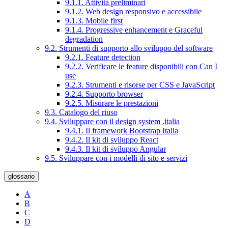
9.1.1. Attività preliminari
9.1.2. Web design responsivo e accessibile
9.1.3. Mobile first
9.1.4. Progressive enhancement e Graceful
degradation
9.2. Strumenti di supporto allo sviluppo del software
9.2.1. Feature detection
9.2.2. Verificare le feature disponibili con Can I
use
9.2.3. Strumenti e risorse per CSS e JavaScript
9.2.4. Supporto browser
9.2.5. Misurare le prestazioni
9.3. Catalogo del riuso
9.4. Sviluppare con il design system .italia
9.4.1. Il framework Bootstrap Italia
9.4.2. Il kit di sviluppo React
9.4.3. Il kit di sviluppo Angular
9.5. Sviluppare con i modelli di sito e servizi
glossario
A
B
C
D