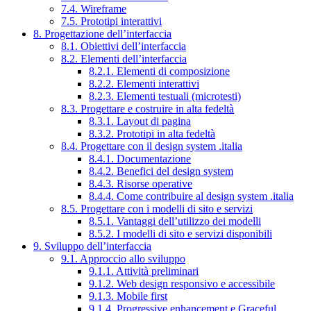
7.4. Wireframe
7.5. Prototipi interattivi
8. Progettazione dell’interfaccia
8.1. Obiettivi dell’interfaccia
8.2. Elementi dell’interfaccia
8.2.1. Elementi di composizione
8.2.2. Elementi interattivi
8.2.3. Elementi testuali (microtesti)
8.3. Progettare e costruire in alta fedeltà
8.3.1. Layout di pagina
8.3.2. Prototipi in alta fedeltà
8.4. Progettare con il design system .italia
8.4.1. Documentazione
8.4.2. Benefici del design system
8.4.3. Risorse operative
8.4.4. Come contribuire al design system .italia
8.5. Progettare con i modelli di sito e servizi
8.5.1. Vantaggi dell’utilizzo dei modelli
8.5.2. I modelli di sito e servizi disponibili
9. Sviluppo dell’interfaccia
9.1. Approccio allo sviluppo
9.1.1. Attività preliminari
9.1.2. Web design responsivo e accessibile
9.1.3. Mobile first
9.1.4. Progressive enhancement e Graceful