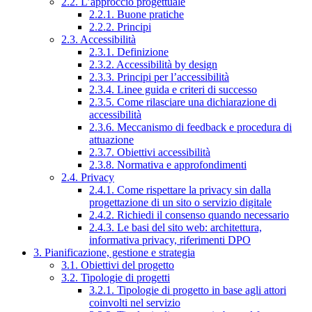
2.2. L’approccio progettuale
2.2.1. Buone pratiche
2.2.2. Principi
2.3. Accessibilità
2.3.1. Definizione
2.3.2. Accessibilità by design
2.3.3. Principi per l’accessibilità
2.3.4. Linee guida e criteri di successo
2.3.5. Come rilasciare una dichiarazione di
accessibilità
2.3.6. Meccanismo di feedback e procedura di
attuazione
2.3.7. Obiettivi accessibilità
2.3.8. Normativa e approfondimenti
2.4. Privacy
2.4.1. Come rispettare la privacy sin dalla
progettazione di un sito o servizio digitale
2.4.2. Richiedi il consenso quando necessario
2.4.3. Le basi del sito web: architettura,
informativa privacy, riferimenti DPO
3. Pianificazione, gestione e strategia
3.1. Obiettivi del progetto
3.2. Tipologie di progetti
3.2.1. Tipologie di progetto in base agli attori
coinvolti nel servizio