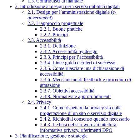
1.3. Contribuisci al manuale
2. Introduzione al design per i servizi pubblici digitali
2.1. Design per l’amministrazione digitale (
e-
government
)
2.2. L’approccio progettuale
2.2.1. Buone pratiche
2.2.2. Principi
2.3. Accessibilità
2.3.1. Definizione
2.3.2. Accessibilità by design
2.3.3. Principi per l’accessibilità
2.3.4. Linee guida e criteri di successo
2.3.5. Come rilasciare una dichiarazione di
accessibilità
2.3.6. Meccanismo di feedback e procedura di
attuazione
2.3.7. Obiettivi accessibilità
2.3.8. Normativa e approfondimenti
2.4. Privacy
2.4.1. Come rispettare la privacy sin dalla
progettazione di un sito o servizio digitale
2.4.2. Richiedi il consenso quando necessario
2.4.3. Le basi del sito web: architettura,
informativa privacy, riferimenti DPO
3. Pianificazione, gestione e strategia