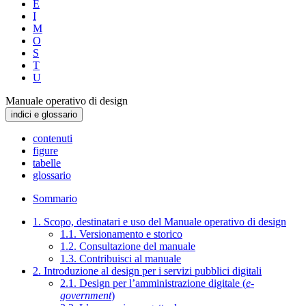
E
I
M
O
S
T
U
Manuale operativo di design
indici e glossario
contenuti
figure
tabelle
glossario
Sommario
1. Scopo, destinatari e uso del Manuale operativo di design
1.1. Versionamento e storico
1.2. Consultazione del manuale
1.3. Contribuisci al manuale
2. Introduzione al design per i servizi pubblici digitali
2.1. Design per l’amministrazione digitale (
e-
government
)