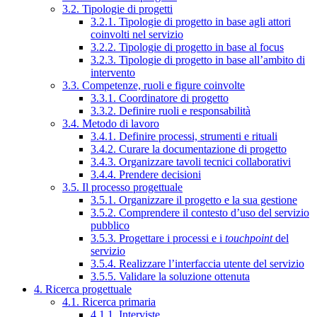
3.2. Tipologie di progetti
3.2.1. Tipologie di progetto in base agli attori
coinvolti nel servizio
3.2.2. Tipologie di progetto in base al focus
3.2.3. Tipologie di progetto in base all’ambito di
intervento
3.3. Competenze, ruoli e figure coinvolte
3.3.1. Coordinatore di progetto
3.3.2. Definire ruoli e responsabilità
3.4. Metodo di lavoro
3.4.1. Definire processi, strumenti e rituali
3.4.2. Curare la documentazione di progetto
3.4.3. Organizzare tavoli tecnici collaborativi
3.4.4. Prendere decisioni
3.5. Il processo progettuale
3.5.1. Organizzare il progetto e la sua gestione
3.5.2. Comprendere il contesto d’uso del servizio
pubblico
3.5.3. Progettare i processi e i
touchpoint
del
servizio
3.5.4. Realizzare l’interfaccia utente del servizio
3.5.5. Validare la soluzione ottenuta
4. Ricerca progettuale
4.1. Ricerca primaria
4.1.1. Interviste