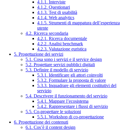
4.1.1. Interviste
4.1.2. Questionari
4.1.3. Test di usabilità
4.1.4. Web analytics
4.1.5. Strumenti di mappatura dell’esperienza
utente
4.2. Ricerca secondaria
4.2.1. Ricerca documentale
4.2.2. Analisi benchmark
4.2.3. Valutazione euristica
5. Progettazione dei servizi
5.1. Cosa sono i servizi e il service design
5.2. Progettare servizi pubblici digitali
5.3. Definire il modello di servizio
5.3.1. Identificare gli attori coinvolti
5.3.2. Formulare la proposta di valore
5.3.3. Inquadrare gli elementi costitutivi del
servizio
5.4. Descrivere il funzionamento del servizio
5.4.1. Mappare l’ecosistema
5.4.2. Rappresentare i flussi di servizio
5.5. Co-progettare le soluzioni
5.5.1. Workshop di co-progettazione
6. Progettazione dei contenuti
6.1. Cos’è il content design