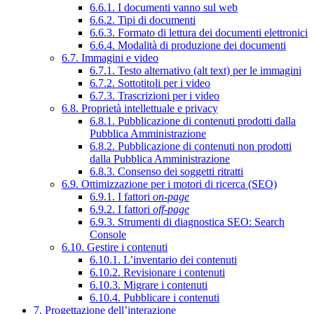
6.6.1. I documenti vanno sul web
6.6.2. Tipi di documenti
6.6.3. Formato di lettura dei documenti elettronici
6.6.4. Modalità di produzione dei documenti
6.7. Immagini e video
6.7.1. Testo alternativo (alt text) per le immagini
6.7.2. Sottotitoli per i video
6.7.3. Trascrizioni per i video
6.8. Proprietà intellettuale e privacy
6.8.1. Pubblicazione di contenuti prodotti dalla
Pubblica Amministrazione
6.8.2. Pubblicazione di contenuti non prodotti
dalla Pubblica Amministrazione
6.8.3. Consenso dei soggetti ritratti
6.9. Ottimizzazione per i motori di ricerca (SEO)
6.9.1. I fattori
on-page
6.9.2. I fattori
off-page
6.9.3. Strumenti di diagnostica SEO: Search
Console
6.10. Gestire i contenuti
6.10.1. L’inventario dei contenuti
6.10.2. Revisionare i contenuti
6.10.3. Migrare i contenuti
6.10.4. Pubblicare i contenuti
7. Progettazione dell’interazione