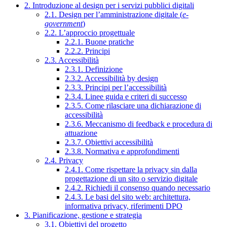
2. Introduzione al design per i servizi pubblici digitali
2.1. Design per l’amministrazione digitale (
e-
government
)
2.2. L’approccio progettuale
2.2.1. Buone pratiche
2.2.2. Principi
2.3. Accessibilità
2.3.1. Definizione
2.3.2. Accessibilità by design
2.3.3. Principi per l’accessibilità
2.3.4. Linee guida e criteri di successo
2.3.5. Come rilasciare una dichiarazione di
accessibilità
2.3.6. Meccanismo di feedback e procedura di
attuazione
2.3.7. Obiettivi accessibilità
2.3.8. Normativa e approfondimenti
2.4. Privacy
2.4.1. Come rispettare la privacy sin dalla
progettazione di un sito o servizio digitale
2.4.2. Richiedi il consenso quando necessario
2.4.3. Le basi del sito web: architettura,
informativa privacy, riferimenti DPO
3. Pianificazione, gestione e strategia
3.1. Obiettivi del progetto