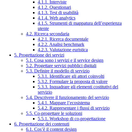
4.1.1. Interviste
4.1.2. Questionari
4.1.3. Test di usabilità
4.1.4. Web analytics
4.1.5. Strumenti di mappatura dell’esperienza
utente
4.2. Ricerca secondaria
4.2.1. Ricerca documentale
4.2.2. Analisi benchmark
4.2.3. Valutazione euristica
5. Progettazione dei servizi
5.1. Cosa sono i servizi e il service design
5.2. Progettare servizi pubblici digitali
5.3. Definire il modello di servizio
5.3.1. Identificare gli attori coinvolti
5.3.2. Formulare la proposta di valore
5.3.3. Inquadrare gli elementi costitutivi del
servizio
5.4. Descrivere il funzionamento del servizio
5.4.1. Mappare l’ecosistema
5.4.2. Rappresentare i flussi di servizio
5.5. Co-progettare le soluzioni
5.5.1. Workshop di co-progettazione
6. Progettazione dei contenuti
6.1. Cos’è il content design