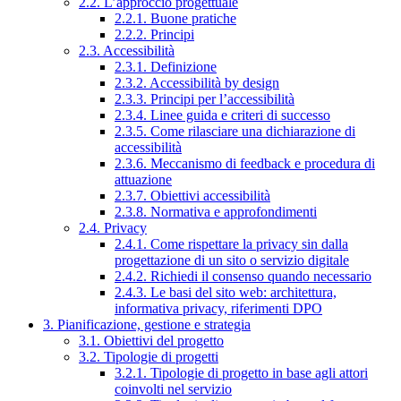
2.2. L’approccio progettuale
2.2.1. Buone pratiche
2.2.2. Principi
2.3. Accessibilità
2.3.1. Definizione
2.3.2. Accessibilità by design
2.3.3. Principi per l’accessibilità
2.3.4. Linee guida e criteri di successo
2.3.5. Come rilasciare una dichiarazione di
accessibilità
2.3.6. Meccanismo di feedback e procedura di
attuazione
2.3.7. Obiettivi accessibilità
2.3.8. Normativa e approfondimenti
2.4. Privacy
2.4.1. Come rispettare la privacy sin dalla
progettazione di un sito o servizio digitale
2.4.2. Richiedi il consenso quando necessario
2.4.3. Le basi del sito web: architettura,
informativa privacy, riferimenti DPO
3. Pianificazione, gestione e strategia
3.1. Obiettivi del progetto
3.2. Tipologie di progetti
3.2.1. Tipologie di progetto in base agli attori
coinvolti nel servizio