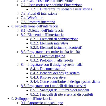
7.1. Caratteristiche dell’interazione
7.2. User stories per definire l’interazione
7.2.1. Differenza tra scenari e user stories
7.3. Flussi di interazione
7.4. Wireframe
7.5. Prototipi interattivi
8. Progettazione dell’interfaccia
8.1. Obiettivi dell’interfaccia
8.2. Elementi dell’interfaccia
8.2.1. Elementi di composizione
8.2.2. Elementi interattivi
8.2.3. Elementi testuali (microtesti)
8.3. Progettare e costruire in alta fedeltà
8.3.1. Layout di pagina
8.3.2. Prototipi in alta fedeltà
8.4. Progettare con il design system .italia
8.4.1. Documentazione
8.4.2. Benefici del design system
8.4.3. Risorse operative
8.4.4. Come contribuire al design system .italia
8.5. Progettare con i modelli di sito e servizi
8.5.1. Vantaggi dell’utilizzo dei modelli
8.5.2. I modelli di sito e servizi disponibili
9. Sviluppo dell’interfaccia
9.1. Approccio allo sviluppo