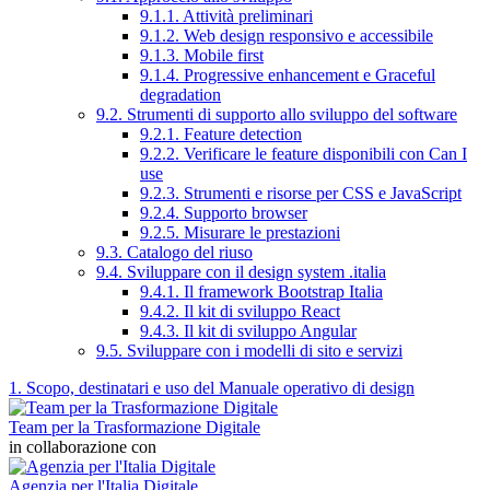
9.1.1. Attività preliminari
9.1.2. Web design responsivo e accessibile
9.1.3. Mobile first
9.1.4. Progressive enhancement e Graceful
degradation
9.2. Strumenti di supporto allo sviluppo del software
9.2.1. Feature detection
9.2.2. Verificare le feature disponibili con Can I
use
9.2.3. Strumenti e risorse per CSS e JavaScript
9.2.4. Supporto browser
9.2.5. Misurare le prestazioni
9.3. Catalogo del riuso
9.4. Sviluppare con il design system .italia
9.4.1. Il framework Bootstrap Italia
9.4.2. Il kit di sviluppo React
9.4.3. Il kit di sviluppo Angular
9.5. Sviluppare con i modelli di sito e servizi
1. Scopo, destinatari e uso del Manuale operativo di design
Team per la Trasformazione Digitale
in collaborazione con
Agenzia per l'Italia Digitale