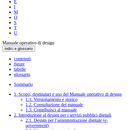
E
I
M
O
S
T
U
Manuale operativo di design
indici e glossario
contenuti
figure
tabelle
glossario
Sommario
1. Scopo, destinatari e uso del Manuale operativo di design
1.1. Versionamento e storico
1.2. Consultazione del manuale
1.3. Contribuisci al manuale
2. Introduzione al design per i servizi pubblici digitali
2.1. Design per l’amministrazione digitale (
e-
government
)