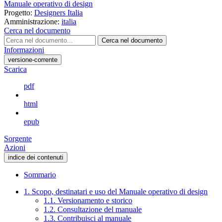
Manuale operativo di design
Progetto:
Designers Italia
Amministrazione:
italia
Cerca nel documento
Cerca nel documento
Informazioni
versione-corrente
Scarica
pdf
html
epub
Sorgente
Azioni
indice dei contenuti
Sommario
1. Scopo, destinatari e uso del Manuale operativo di design
1.1. Versionamento e storico
1.2. Consultazione del manuale
1.3. Contribuisci al manuale