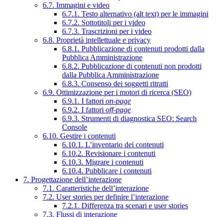
6.7. Immagini e video
6.7.1. Testo alternativo (alt text) per le immagini
6.7.2. Sottotitoli per i video
6.7.3. Trascrizioni per i video
6.8. Proprietà intellettuale e privacy
6.8.1. Pubblicazione di contenuti prodotti dalla
Pubblica Amministrazione
6.8.2. Pubblicazione di contenuti non prodotti
dalla Pubblica Amministrazione
6.8.3. Consenso dei soggetti ritratti
6.9. Ottimizzazione per i motori di ricerca (SEO)
6.9.1. I fattori
on-page
6.9.2. I fattori
off-page
6.9.3. Strumenti di diagnostica SEO: Search
Console
6.10. Gestire i contenuti
6.10.1. L’inventario dei contenuti
6.10.2. Revisionare i contenuti
6.10.3. Migrare i contenuti
6.10.4. Pubblicare i contenuti
7. Progettazione dell’interazione
7.1. Caratteristiche dell’interazione
7.2. User stories per definire l’interazione
7.2.1. Differenza tra scenari e user stories
7.3. Flussi di interazione