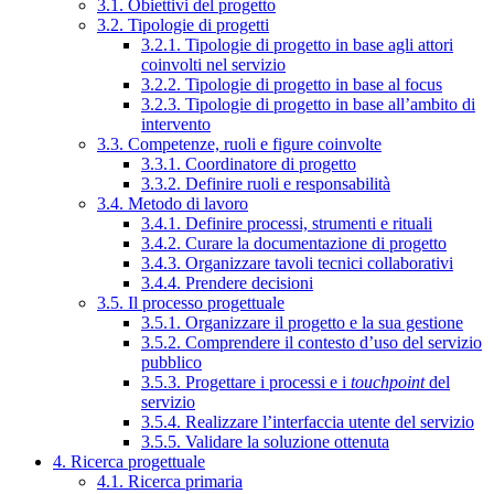
3.1. Obiettivi del progetto
3.2. Tipologie di progetti
3.2.1. Tipologie di progetto in base agli attori
coinvolti nel servizio
3.2.2. Tipologie di progetto in base al focus
3.2.3. Tipologie di progetto in base all’ambito di
intervento
3.3. Competenze, ruoli e figure coinvolte
3.3.1. Coordinatore di progetto
3.3.2. Definire ruoli e responsabilità
3.4. Metodo di lavoro
3.4.1. Definire processi, strumenti e rituali
3.4.2. Curare la documentazione di progetto
3.4.3. Organizzare tavoli tecnici collaborativi
3.4.4. Prendere decisioni
3.5. Il processo progettuale
3.5.1. Organizzare il progetto e la sua gestione
3.5.2. Comprendere il contesto d’uso del servizio
pubblico
3.5.3. Progettare i processi e i
touchpoint
del
servizio
3.5.4. Realizzare l’interfaccia utente del servizio
3.5.5. Validare la soluzione ottenuta
4. Ricerca progettuale
4.1. Ricerca primaria