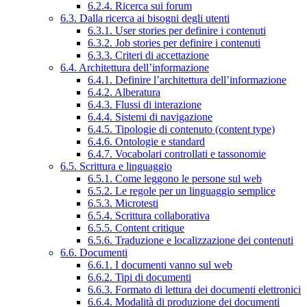
6.2.4. Ricerca sui forum
6.3. Dalla ricerca ai bisogni degli utenti
6.3.1. User stories per definire i contenuti
6.3.2. Job stories per definire i contenuti
6.3.3. Criteri di accettazione
6.4. Architettura dell’informazione
6.4.1. Definire l’architettura dell’informazione
6.4.2. Alberatura
6.4.3. Flussi di interazione
6.4.4. Sistemi di navigazione
6.4.5. Tipologie di contenuto (content type)
6.4.6. Ontologie e standard
6.4.7. Vocabolari controllati e tassonomie
6.5. Scrittura e linguaggio
6.5.1. Come leggono le persone sul web
6.5.2. Le regole per un linguaggio semplice
6.5.3. Microtesti
6.5.4. Scrittura collaborativa
6.5.5. Content critique
6.5.6. Traduzione e localizzazione dei contenuti
6.6. Documenti
6.6.1. I documenti vanno sul web
6.6.2. Tipi di documenti
6.6.3. Formato di lettura dei documenti elettronici
6.6.4. Modalità di produzione dei documenti