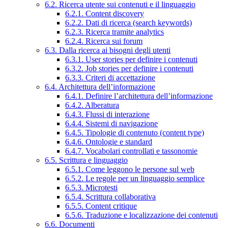
6.2. Ricerca utente sui contenuti e il linguaggio
6.2.1. Content discovery
6.2.2. Dati di ricerca (search keywords)
6.2.3. Ricerca tramite analytics
6.2.4. Ricerca sui forum
6.3. Dalla ricerca ai bisogni degli utenti
6.3.1. User stories per definire i contenuti
6.3.2. Job stories per definire i contenuti
6.3.3. Criteri di accettazione
6.4. Architettura dell’informazione
6.4.1. Definire l’architettura dell’informazione
6.4.2. Alberatura
6.4.3. Flussi di interazione
6.4.4. Sistemi di navigazione
6.4.5. Tipologie di contenuto (content type)
6.4.6. Ontologie e standard
6.4.7. Vocabolari controllati e tassonomie
6.5. Scrittura e linguaggio
6.5.1. Come leggono le persone sul web
6.5.2. Le regole per un linguaggio semplice
6.5.3. Microtesti
6.5.4. Scrittura collaborativa
6.5.5. Content critique
6.5.6. Traduzione e localizzazione dei contenuti
6.6. Documenti