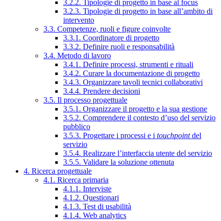
3.2.2. Tipologie di progetto in base al focus
3.2.3. Tipologie di progetto in base all’ambito di
intervento
3.3. Competenze, ruoli e figure coinvolte
3.3.1. Coordinatore di progetto
3.3.2. Definire ruoli e responsabilità
3.4. Metodo di lavoro
3.4.1. Definire processi, strumenti e rituali
3.4.2. Curare la documentazione di progetto
3.4.3. Organizzare tavoli tecnici collaborativi
3.4.4. Prendere decisioni
3.5. Il processo progettuale
3.5.1. Organizzare il progetto e la sua gestione
3.5.2. Comprendere il contesto d’uso del servizio
pubblico
3.5.3. Progettare i processi e i
touchpoint
del
servizio
3.5.4. Realizzare l’interfaccia utente del servizio
3.5.5. Validare la soluzione ottenuta
4. Ricerca progettuale
4.1. Ricerca primaria
4.1.1. Interviste
4.1.2. Questionari
4.1.3. Test di usabilità
4.1.4. Web analytics