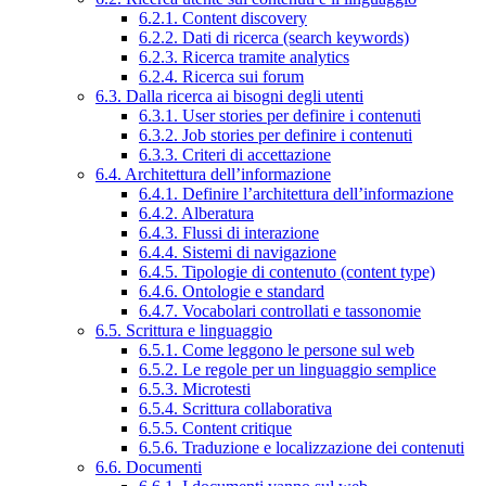
6.2.1. Content discovery
6.2.2. Dati di ricerca (search keywords)
6.2.3. Ricerca tramite analytics
6.2.4. Ricerca sui forum
6.3. Dalla ricerca ai bisogni degli utenti
6.3.1. User stories per definire i contenuti
6.3.2. Job stories per definire i contenuti
6.3.3. Criteri di accettazione
6.4. Architettura dell’informazione
6.4.1. Definire l’architettura dell’informazione
6.4.2. Alberatura
6.4.3. Flussi di interazione
6.4.4. Sistemi di navigazione
6.4.5. Tipologie di contenuto (content type)
6.4.6. Ontologie e standard
6.4.7. Vocabolari controllati e tassonomie
6.5. Scrittura e linguaggio
6.5.1. Come leggono le persone sul web
6.5.2. Le regole per un linguaggio semplice
6.5.3. Microtesti
6.5.4. Scrittura collaborativa
6.5.5. Content critique
6.5.6. Traduzione e localizzazione dei contenuti
6.6. Documenti