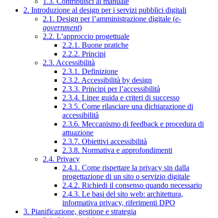
1.3. Contribuisci al manuale
2. Introduzione al design per i servizi pubblici digitali
2.1. Design per l’amministrazione digitale (
e-
government
)
2.2. L’approccio progettuale
2.2.1. Buone pratiche
2.2.2. Principi
2.3. Accessibilità
2.3.1. Definizione
2.3.2. Accessibilità by design
2.3.3. Principi per l’accessibilità
2.3.4. Linee guida e criteri di successo
2.3.5. Come rilasciare una dichiarazione di
accessibilità
2.3.6. Meccanismo di feedback e procedura di
attuazione
2.3.7. Obiettivi accessibilità
2.3.8. Normativa e approfondimenti
2.4. Privacy
2.4.1. Come rispettare la privacy sin dalla
progettazione di un sito o servizio digitale
2.4.2. Richiedi il consenso quando necessario
2.4.3. Le basi del sito web: architettura,
informativa privacy, riferimenti DPO
3. Pianificazione, gestione e strategia