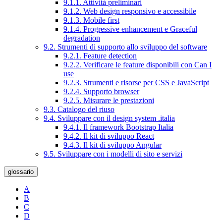
9.1.1. Attività preliminari
9.1.2. Web design responsivo e accessibile
9.1.3. Mobile first
9.1.4. Progressive enhancement e Graceful
degradation
9.2. Strumenti di supporto allo sviluppo del software
9.2.1. Feature detection
9.2.2. Verificare le feature disponibili con Can I
use
9.2.3. Strumenti e risorse per CSS e JavaScript
9.2.4. Supporto browser
9.2.5. Misurare le prestazioni
9.3. Catalogo del riuso
9.4. Sviluppare con il design system .italia
9.4.1. Il framework Bootstrap Italia
9.4.2. Il kit di sviluppo React
9.4.3. Il kit di sviluppo Angular
9.5. Sviluppare con i modelli di sito e servizi
glossario
A
B
C
D