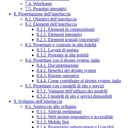
7.4. Wireframe
7.5. Prototipi interattivi
8. Progettazione dell’interfaccia
8.1. Obiettivi dell’interfaccia
8.2. Elementi dell’interfaccia
8.2.1. Elementi di composizione
8.2.2. Elementi interattivi
8.2.3. Elementi testuali (microtesti)
8.3. Progettare e costruire in alta fedeltà
8.3.1. Layout di pagina
8.3.2. Prototipi in alta fedeltà
8.4. Progettare con il design system .italia
8.4.1. Documentazione
8.4.2. Benefici del design system
8.4.3. Risorse operative
8.4.4. Come contribuire al design system .italia
8.5. Progettare con i modelli di sito e servizi
8.5.1. Vantaggi dell’utilizzo dei modelli
8.5.2. I modelli di sito e servizi disponibili
9. Sviluppo dell’interfaccia
9.1. Approccio allo sviluppo
9.1.1. Attività preliminari
9.1.2. Web design responsivo e accessibile
9.1.3. Mobile first
9.1.4. Progressive enhancement e Graceful