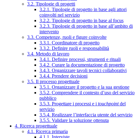
3.2. Tipologie di progetti
3.2.1. Tipologie di progetto in base agli attori
coinvolti nel servizio
3.2.2. Tipologie di progetto in base al focus
3.2.3. Tipologie di progetto in base all’ambito di
intervento
3.3. Competenze, ruoli e figure coinvolte
3.3.1. Coordinatore di progetto
3.3.2. Definire ruoli e responsabilità
3.4. Metodo di lavoro
3.4.1. Definire processi, strumenti e rituali
3.4.2. Curare la documentazione di progetto
3.4.3. Organizzare tavoli tecnici collaborativi
3.4.4. Prendere decisioni
3.5. Il processo progettuale
3.5.1. Organizzare il progetto e la sua gestione
3.5.2. Comprendere il contesto d’uso del servizio
pubblico
3.5.3. Progettare i processi e i
touchpoint
del
servizio
3.5.4. Realizzare l’interfaccia utente del servizio
3.5.5. Validare la soluzione ottenuta
4. Ricerca progettuale
4.1. Ricerca primaria
4.1.1. Interviste