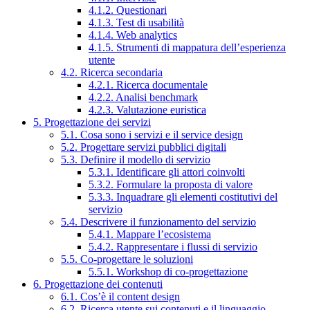
4.1.2. Questionari
4.1.3. Test di usabilità
4.1.4. Web analytics
4.1.5. Strumenti di mappatura dell’esperienza
utente
4.2. Ricerca secondaria
4.2.1. Ricerca documentale
4.2.2. Analisi benchmark
4.2.3. Valutazione euristica
5. Progettazione dei servizi
5.1. Cosa sono i servizi e il service design
5.2. Progettare servizi pubblici digitali
5.3. Definire il modello di servizio
5.3.1. Identificare gli attori coinvolti
5.3.2. Formulare la proposta di valore
5.3.3. Inquadrare gli elementi costitutivi del
servizio
5.4. Descrivere il funzionamento del servizio
5.4.1. Mappare l’ecosistema
5.4.2. Rappresentare i flussi di servizio
5.5. Co-progettare le soluzioni
5.5.1. Workshop di co-progettazione
6. Progettazione dei contenuti
6.1. Cos’è il content design
6.2. Ricerca utente sui contenuti e il linguaggio