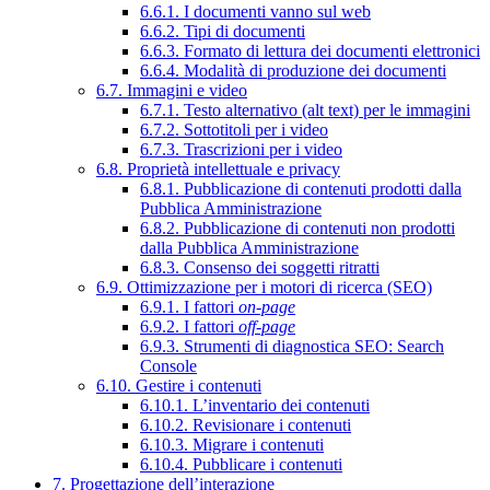
6.6.1. I documenti vanno sul web
6.6.2. Tipi di documenti
6.6.3. Formato di lettura dei documenti elettronici
6.6.4. Modalità di produzione dei documenti
6.7. Immagini e video
6.7.1. Testo alternativo (alt text) per le immagini
6.7.2. Sottotitoli per i video
6.7.3. Trascrizioni per i video
6.8. Proprietà intellettuale e privacy
6.8.1. Pubblicazione di contenuti prodotti dalla
Pubblica Amministrazione
6.8.2. Pubblicazione di contenuti non prodotti
dalla Pubblica Amministrazione
6.8.3. Consenso dei soggetti ritratti
6.9. Ottimizzazione per i motori di ricerca (SEO)
6.9.1. I fattori
on-page
6.9.2. I fattori
off-page
6.9.3. Strumenti di diagnostica SEO: Search
Console
6.10. Gestire i contenuti
6.10.1. L’inventario dei contenuti
6.10.2. Revisionare i contenuti
6.10.3. Migrare i contenuti
6.10.4. Pubblicare i contenuti
7. Progettazione dell’interazione