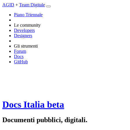
AGID
+
Team Digitale
Piano Triennale
Le community
Developers
Designers
Gli strumenti
Forum
Docs
GitHub
Docs Italia
beta
Documenti pubblici, digitali.