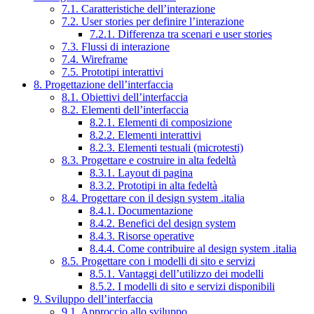
7.1. Caratteristiche dell’interazione
7.2. User stories per definire l’interazione
7.2.1. Differenza tra scenari e user stories
7.3. Flussi di interazione
7.4. Wireframe
7.5. Prototipi interattivi
8. Progettazione dell’interfaccia
8.1. Obiettivi dell’interfaccia
8.2. Elementi dell’interfaccia
8.2.1. Elementi di composizione
8.2.2. Elementi interattivi
8.2.3. Elementi testuali (microtesti)
8.3. Progettare e costruire in alta fedeltà
8.3.1. Layout di pagina
8.3.2. Prototipi in alta fedeltà
8.4. Progettare con il design system .italia
8.4.1. Documentazione
8.4.2. Benefici del design system
8.4.3. Risorse operative
8.4.4. Come contribuire al design system .italia
8.5. Progettare con i modelli di sito e servizi
8.5.1. Vantaggi dell’utilizzo dei modelli
8.5.2. I modelli di sito e servizi disponibili
9. Sviluppo dell’interfaccia
9.1. Approccio allo sviluppo