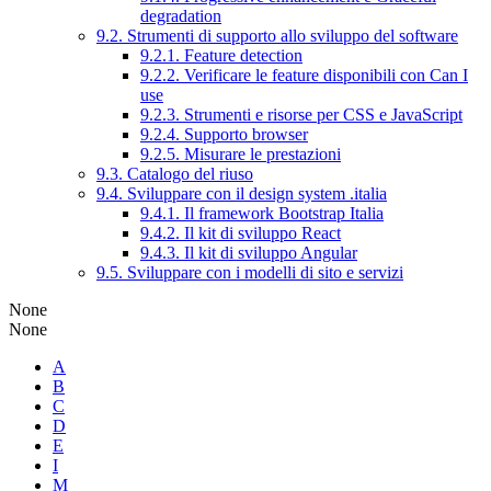
degradation
9.2. Strumenti di supporto allo sviluppo del software
9.2.1. Feature detection
9.2.2. Verificare le feature disponibili con Can I
use
9.2.3. Strumenti e risorse per CSS e JavaScript
9.2.4. Supporto browser
9.2.5. Misurare le prestazioni
9.3. Catalogo del riuso
9.4. Sviluppare con il design system .italia
9.4.1. Il framework Bootstrap Italia
9.4.2. Il kit di sviluppo React
9.4.3. Il kit di sviluppo Angular
9.5. Sviluppare con i modelli di sito e servizi
None
None
A
B
C
D
E
I
M