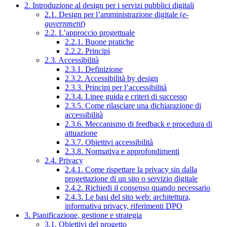
2. Introduzione al design per i servizi pubblici digitali
2.1. Design per l’amministrazione digitale (
e-
government
)
2.2. L’approccio progettuale
2.2.1. Buone pratiche
2.2.2. Principi
2.3. Accessibilità
2.3.1. Definizione
2.3.2. Accessibilità by design
2.3.3. Principi per l’accessibilità
2.3.4. Linee guida e criteri di successo
2.3.5. Come rilasciare una dichiarazione di
accessibilità
2.3.6. Meccanismo di feedback e procedura di
attuazione
2.3.7. Obiettivi accessibilità
2.3.8. Normativa e approfondimenti
2.4. Privacy
2.4.1. Come rispettare la privacy sin dalla
progettazione di un sito o servizio digitale
2.4.2. Richiedi il consenso quando necessario
2.4.3. Le basi del sito web: architettura,
informativa privacy, riferimenti DPO
3. Pianificazione, gestione e strategia
3.1. Obiettivi del progetto