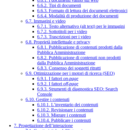
6.6.1. I documenti vanno sul web
6.6.2. Tipi di documenti
6.6.3. Formato di lettura dei documenti elettronici
6.6.4. Modalità di produzione dei documenti
6.7. Immagini e video
6.7.1. Testo alternativo (alt text) per le immagini
6.7.2. Sottotitoli per i video
6.7.3. Trascrizioni per i video
6.8. Proprietà intellettuale e privacy
6.8.1. Pubblicazione di contenuti prodotti dalla
Pubblica Amministrazione
6.8.2. Pubblicazione di contenuti non prodotti
dalla Pubblica Amministrazione
6.8.3. Consenso dei soggetti ritratti
6.9. Ottimizzazione per i motori di ricerca (SEO)
6.9.1. I fattori
on-page
6.9.2. I fattori
off-page
6.9.3. Strumenti di diagnostica SEO: Search
Console
6.10. Gestire i contenuti
6.10.1. L’inventario dei contenuti
6.10.2. Revisionare i contenuti
6.10.3. Migrare i contenuti
6.10.4. Pubblicare i contenuti
7. Progettazione dell’interazione