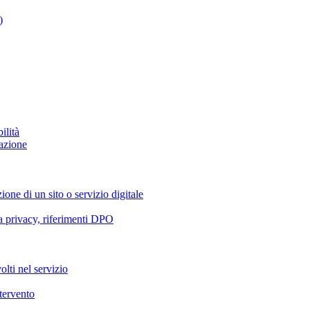
)
ilità
azione
ione di un sito o servizio digitale
va privacy, riferimenti DPO
olti nel servizio
ntervento