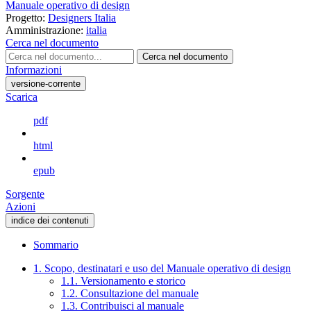
Manuale operativo di design
Progetto:
Designers Italia
Amministrazione:
italia
Cerca nel documento
Cerca nel documento
Informazioni
versione-corrente
Scarica
pdf
html
epub
Sorgente
Azioni
indice dei contenuti
Sommario
1. Scopo, destinatari e uso del Manuale operativo di design
1.1. Versionamento e storico
1.2. Consultazione del manuale
1.3. Contribuisci al manuale