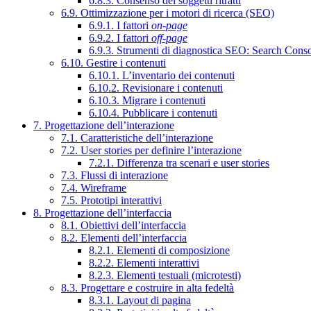
6.8.3. Consenso dei soggetti ritratti
6.9. Ottimizzazione per i motori di ricerca (SEO)
6.9.1. I fattori
on-page
6.9.2. I fattori
off-page
6.9.3. Strumenti di diagnostica SEO: Search Cons
6.10. Gestire i contenuti
6.10.1. L’inventario dei contenuti
6.10.2. Revisionare i contenuti
6.10.3. Migrare i contenuti
6.10.4. Pubblicare i contenuti
7. Progettazione dell’interazione
7.1. Caratteristiche dell’interazione
7.2. User stories per definire l’interazione
7.2.1. Differenza tra scenari e user stories
7.3. Flussi di interazione
7.4. Wireframe
7.5. Prototipi interattivi
8. Progettazione dell’interfaccia
8.1. Obiettivi dell’interfaccia
8.2. Elementi dell’interfaccia
8.2.1. Elementi di composizione
8.2.2. Elementi interattivi
8.2.3. Elementi testuali (microtesti)
8.3. Progettare e costruire in alta fedeltà
8.3.1. Layout di pagina