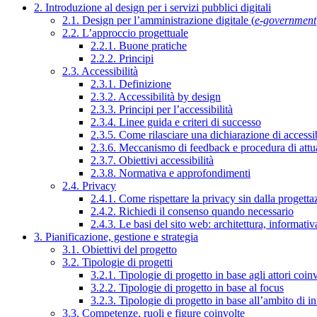
2. Introduzione al design per i servizi pubblici digitali
2.1. Design per l’amministrazione digitale (
e-government
2.2. L’approccio progettuale
2.2.1. Buone pratiche
2.2.2. Principi
2.3. Accessibilità
2.3.1. Definizione
2.3.2. Accessibilità by design
2.3.3. Principi per l’accessibilità
2.3.4. Linee guida e criteri di successo
2.3.5. Come rilasciare una dichiarazione di accessib
2.3.6. Meccanismo di feedback e procedura di attu
2.3.7. Obiettivi accessibilità
2.3.8. Normativa e approfondimenti
2.4. Privacy
2.4.1. Come rispettare la privacy sin dalla progettaz
2.4.2. Richiedi il consenso quando necessario
2.4.3. Le basi del sito web: architettura, informati
3. Pianificazione, gestione e strategia
3.1. Obiettivi del progetto
3.2. Tipologie di progetti
3.2.1. Tipologie di progetto in base agli attori coinv
3.2.2. Tipologie di progetto in base al focus
3.2.3. Tipologie di progetto in base all’ambito di i
3.3. Competenze, ruoli e figure coinvolte