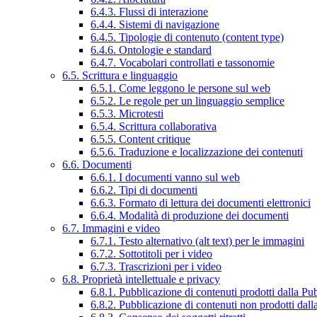
6.4.3. Flussi di interazione
6.4.4. Sistemi di navigazione
6.4.5. Tipologie di contenuto (content type)
6.4.6. Ontologie e standard
6.4.7. Vocabolari controllati e tassonomie
6.5. Scrittura e linguaggio
6.5.1. Come leggono le persone sul web
6.5.2. Le regole per un linguaggio semplice
6.5.3. Microtesti
6.5.4. Scrittura collaborativa
6.5.5. Content critique
6.5.6. Traduzione e localizzazione dei contenuti
6.6. Documenti
6.6.1. I documenti vanno sul web
6.6.2. Tipi di documenti
6.6.3. Formato di lettura dei documenti elettronici
6.6.4. Modalità di produzione dei documenti
6.7. Immagini e video
6.7.1. Testo alternativo (alt text) per le immagini
6.7.2. Sottotitoli per i video
6.7.3. Trascrizioni per i video
6.8. Proprietà intellettuale e privacy
6.8.1. Pubblicazione di contenuti prodotti dalla P
6.8.2. Pubblicazione di contenuti non prodotti dal