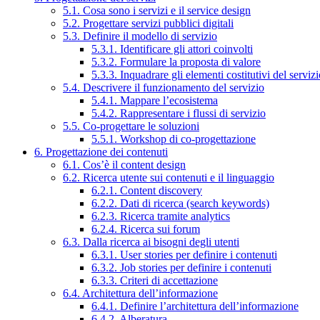
5.1. Cosa sono i servizi e il service design
5.2. Progettare servizi pubblici digitali
5.3. Definire il modello di servizio
5.3.1. Identificare gli attori coinvolti
5.3.2. Formulare la proposta di valore
5.3.3. Inquadrare gli elementi costitutivi del serviz
5.4. Descrivere il funzionamento del servizio
5.4.1. Mappare l’ecosistema
5.4.2. Rappresentare i flussi di servizio
5.5. Co-progettare le soluzioni
5.5.1. Workshop di co-progettazione
6. Progettazione dei contenuti
6.1. Cos’è il content design
6.2. Ricerca utente sui contenuti e il linguaggio
6.2.1. Content discovery
6.2.2. Dati di ricerca (search keywords)
6.2.3. Ricerca tramite analytics
6.2.4. Ricerca sui forum
6.3. Dalla ricerca ai bisogni degli utenti
6.3.1. User stories per definire i contenuti
6.3.2. Job stories per definire i contenuti
6.3.3. Criteri di accettazione
6.4. Architettura dell’informazione
6.4.1. Definire l’architettura dell’informazione
6.4.2. Alberatura