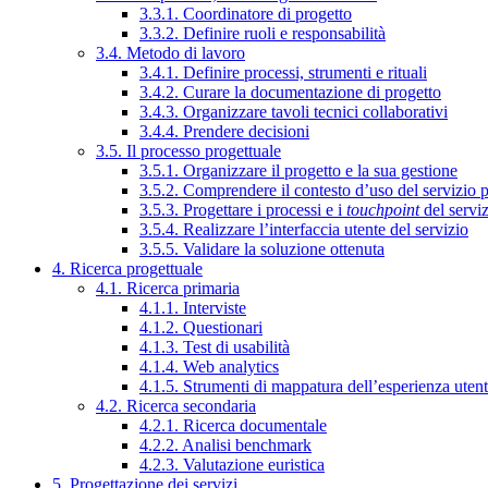
3.3.1. Coordinatore di progetto
3.3.2. Definire ruoli e responsabilità
3.4. Metodo di lavoro
3.4.1. Definire processi, strumenti e rituali
3.4.2. Curare la documentazione di progetto
3.4.3. Organizzare tavoli tecnici collaborativi
3.4.4. Prendere decisioni
3.5. Il processo progettuale
3.5.1. Organizzare il progetto e la sua gestione
3.5.2. Comprendere il contesto d’uso del servizio 
3.5.3. Progettare i processi e i
touchpoint
del servi
3.5.4. Realizzare l’interfaccia utente del servizio
3.5.5. Validare la soluzione ottenuta
4. Ricerca progettuale
4.1. Ricerca primaria
4.1.1. Interviste
4.1.2. Questionari
4.1.3. Test di usabilità
4.1.4. Web analytics
4.1.5. Strumenti di mappatura dell’esperienza uten
4.2. Ricerca secondaria
4.2.1. Ricerca documentale
4.2.2. Analisi benchmark
4.2.3. Valutazione euristica
5. Progettazione dei servizi