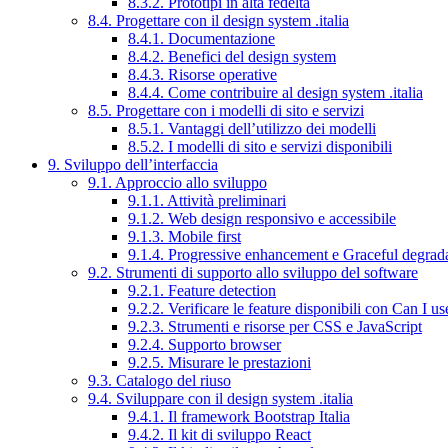
8.3.2. Prototipi in alta fedeltà
8.4. Progettare con il design system .italia
8.4.1. Documentazione
8.4.2. Benefici del design system
8.4.3. Risorse operative
8.4.4. Come contribuire al design system .italia
8.5. Progettare con i modelli di sito e servizi
8.5.1. Vantaggi dell’utilizzo dei modelli
8.5.2. I modelli di sito e servizi disponibili
9. Sviluppo dell’interfaccia
9.1. Approccio allo sviluppo
9.1.1. Attività preliminari
9.1.2. Web design responsivo e accessibile
9.1.3. Mobile first
9.1.4. Progressive enhancement e Graceful degrad
9.2. Strumenti di supporto allo sviluppo del software
9.2.1. Feature detection
9.2.2. Verificare le feature disponibili con Can I us
9.2.3. Strumenti e risorse per CSS e JavaScript
9.2.4. Supporto browser
9.2.5. Misurare le prestazioni
9.3. Catalogo del riuso
9.4. Sviluppare con il design system .italia
9.4.1. Il framework Bootstrap Italia
9.4.2. Il kit di sviluppo React