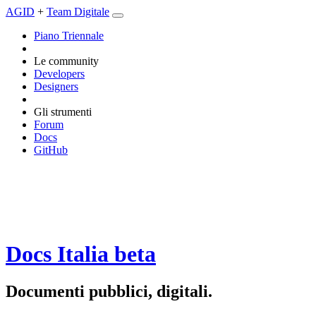
AGID
+
Team Digitale
Piano Triennale
Le community
Developers
Designers
Gli strumenti
Forum
Docs
GitHub
Docs Italia
beta
Documenti pubblici, digitali.