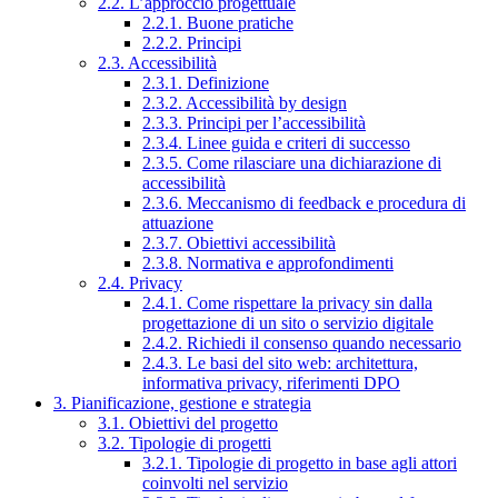
2.2. L’approccio progettuale
2.2.1. Buone pratiche
2.2.2. Principi
2.3. Accessibilità
2.3.1. Definizione
2.3.2. Accessibilità by design
2.3.3. Principi per l’accessibilità
2.3.4. Linee guida e criteri di successo
2.3.5. Come rilasciare una dichiarazione di
accessibilità
2.3.6. Meccanismo di feedback e procedura di
attuazione
2.3.7. Obiettivi accessibilità
2.3.8. Normativa e approfondimenti
2.4. Privacy
2.4.1. Come rispettare la privacy sin dalla
progettazione di un sito o servizio digitale
2.4.2. Richiedi il consenso quando necessario
2.4.3. Le basi del sito web: architettura,
informativa privacy, riferimenti DPO
3. Pianificazione, gestione e strategia
3.1. Obiettivi del progetto
3.2. Tipologie di progetti
3.2.1. Tipologie di progetto in base agli attori
coinvolti nel servizio