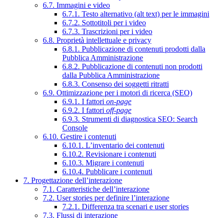
6.7. Immagini e video
6.7.1. Testo alternativo (alt text) per le immagini
6.7.2. Sottotitoli per i video
6.7.3. Trascrizioni per i video
6.8. Proprietà intellettuale e privacy
6.8.1. Pubblicazione di contenuti prodotti dalla
Pubblica Amministrazione
6.8.2. Pubblicazione di contenuti non prodotti
dalla Pubblica Amministrazione
6.8.3. Consenso dei soggetti ritratti
6.9. Ottimizzazione per i motori di ricerca (SEO)
6.9.1. I fattori
on-page
6.9.2. I fattori
off-page
6.9.3. Strumenti di diagnostica SEO: Search
Console
6.10. Gestire i contenuti
6.10.1. L’inventario dei contenuti
6.10.2. Revisionare i contenuti
6.10.3. Migrare i contenuti
6.10.4. Pubblicare i contenuti
7. Progettazione dell’interazione
7.1. Caratteristiche dell’interazione
7.2. User stories per definire l’interazione
7.2.1. Differenza tra scenari e user stories
7.3. Flussi di interazione