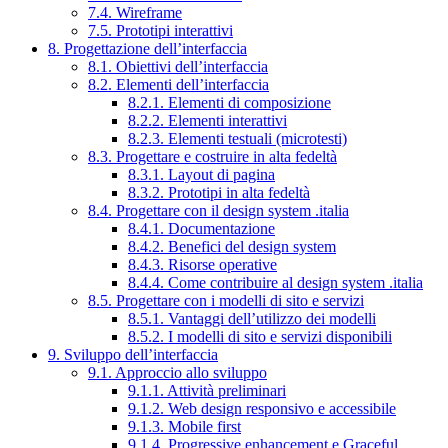
7.4. Wireframe
7.5. Prototipi interattivi
8. Progettazione dell’interfaccia
8.1. Obiettivi dell’interfaccia
8.2. Elementi dell’interfaccia
8.2.1. Elementi di composizione
8.2.2. Elementi interattivi
8.2.3. Elementi testuali (microtesti)
8.3. Progettare e costruire in alta fedeltà
8.3.1. Layout di pagina
8.3.2. Prototipi in alta fedeltà
8.4. Progettare con il design system .italia
8.4.1. Documentazione
8.4.2. Benefici del design system
8.4.3. Risorse operative
8.4.4. Come contribuire al design system .italia
8.5. Progettare con i modelli di sito e servizi
8.5.1. Vantaggi dell’utilizzo dei modelli
8.5.2. I modelli di sito e servizi disponibili
9. Sviluppo dell’interfaccia
9.1. Approccio allo sviluppo
9.1.1. Attività preliminari
9.1.2. Web design responsivo e accessibile
9.1.3. Mobile first
9.1.4. Progressive enhancement e Graceful