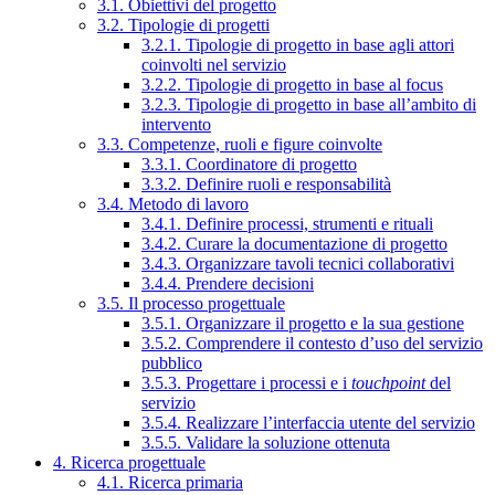
3.1. Obiettivi del progetto
3.2. Tipologie di progetti
3.2.1. Tipologie di progetto in base agli attori
coinvolti nel servizio
3.2.2. Tipologie di progetto in base al focus
3.2.3. Tipologie di progetto in base all’ambito di
intervento
3.3. Competenze, ruoli e figure coinvolte
3.3.1. Coordinatore di progetto
3.3.2. Definire ruoli e responsabilità
3.4. Metodo di lavoro
3.4.1. Definire processi, strumenti e rituali
3.4.2. Curare la documentazione di progetto
3.4.3. Organizzare tavoli tecnici collaborativi
3.4.4. Prendere decisioni
3.5. Il processo progettuale
3.5.1. Organizzare il progetto e la sua gestione
3.5.2. Comprendere il contesto d’uso del servizio
pubblico
3.5.3. Progettare i processi e i
touchpoint
del
servizio
3.5.4. Realizzare l’interfaccia utente del servizio
3.5.5. Validare la soluzione ottenuta
4. Ricerca progettuale
4.1. Ricerca primaria