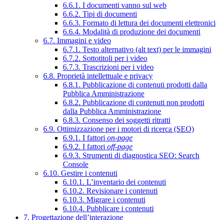
6.6.1. I documenti vanno sul web
6.6.2. Tipi di documenti
6.6.3. Formato di lettura dei documenti elettronici
6.6.4. Modalità di produzione dei documenti
6.7. Immagini e video
6.7.1. Testo alternativo (alt text) per le immagini
6.7.2. Sottotitoli per i video
6.7.3. Trascrizioni per i video
6.8. Proprietà intellettuale e privacy
6.8.1. Pubblicazione di contenuti prodotti dalla
Pubblica Amministrazione
6.8.2. Pubblicazione di contenuti non prodotti
dalla Pubblica Amministrazione
6.8.3. Consenso dei soggetti ritratti
6.9. Ottimizzazione per i motori di ricerca (SEO)
6.9.1. I fattori
on-page
6.9.2. I fattori
off-page
6.9.3. Strumenti di diagnostica SEO: Search
Console
6.10. Gestire i contenuti
6.10.1. L’inventario dei contenuti
6.10.2. Revisionare i contenuti
6.10.3. Migrare i contenuti
6.10.4. Pubblicare i contenuti
7. Progettazione dell’interazione