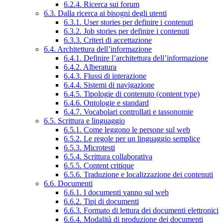
6.2.4. Ricerca sui forum
6.3. Dalla ricerca ai bisogni degli utenti
6.3.1. User stories per definire i contenuti
6.3.2. Job stories per definire i contenuti
6.3.3. Criteri di accettazione
6.4. Architettura dell’informazione
6.4.1. Definire l’architettura dell’informazione
6.4.2. Alberatura
6.4.3. Flussi di interazione
6.4.4. Sistemi di navigazione
6.4.5. Tipologie di contenuto (content type)
6.4.6. Ontologie e standard
6.4.7. Vocabolari controllati e tassonomie
6.5. Scrittura e linguaggio
6.5.1. Come leggono le persone sul web
6.5.2. Le regole per un linguaggio semplice
6.5.3. Microtesti
6.5.4. Scrittura collaborativa
6.5.5. Content critique
6.5.6. Traduzione e localizzazione dei contenuti
6.6. Documenti
6.6.1. I documenti vanno sul web
6.6.2. Tipi di documenti
6.6.3. Formato di lettura dei documenti elettronici
6.6.4. Modalità di produzione dei documenti