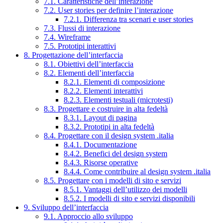
7.1. Caratteristiche dell’interazione
7.2. User stories per definire l’interazione
7.2.1. Differenza tra scenari e user stories
7.3. Flussi di interazione
7.4. Wireframe
7.5. Prototipi interattivi
8. Progettazione dell’interfaccia
8.1. Obiettivi dell’interfaccia
8.2. Elementi dell’interfaccia
8.2.1. Elementi di composizione
8.2.2. Elementi interattivi
8.2.3. Elementi testuali (microtesti)
8.3. Progettare e costruire in alta fedeltà
8.3.1. Layout di pagina
8.3.2. Prototipi in alta fedeltà
8.4. Progettare con il design system .italia
8.4.1. Documentazione
8.4.2. Benefici del design system
8.4.3. Risorse operative
8.4.4. Come contribuire al design system .italia
8.5. Progettare con i modelli di sito e servizi
8.5.1. Vantaggi dell’utilizzo dei modelli
8.5.2. I modelli di sito e servizi disponibili
9. Sviluppo dell’interfaccia
9.1. Approccio allo sviluppo