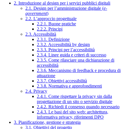
2. Introduzione al design per i servizi pubblici digitali
2.1. Design per l’amministrazione digitale (
e-
government
)
2.2. L’approccio progettuale
2.2.1. Buone pratiche
2.2.2. Principi
2.3. Accessibilità
2.3.1. Definizione
2.3.2. Accessibilità by design
2.3.3. Principi per l’accessibilità
2.3.4. Linee guida e criteri di successo
2.3.5. Come rilasciare una dichiarazione di
accessibilità
2.3.6. Meccanismo di feedback e procedura di
attuazione
2.3.7. Obiettivi accessibilità
2.3.8. Normativa e approfondimenti
2.4. Privacy
2.4.1. Come rispettare la privacy sin dalla
progettazione di un sito o servizio digitale
2.4.2. Richiedi il consenso quando necessario
2.4.3. Le basi del sito web: architettura,
informativa privacy, riferimenti DPO
3. Pianificazione, gestione e strategia
3.1. Obiettivi del progetto