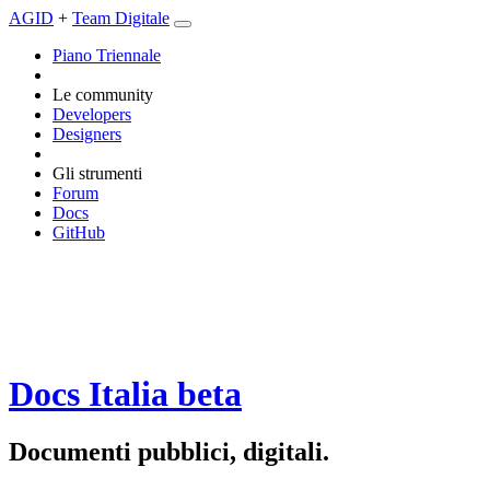
AGID
+
Team Digitale
Piano Triennale
Le community
Developers
Designers
Gli strumenti
Forum
Docs
GitHub
Docs Italia
beta
Documenti pubblici, digitali.