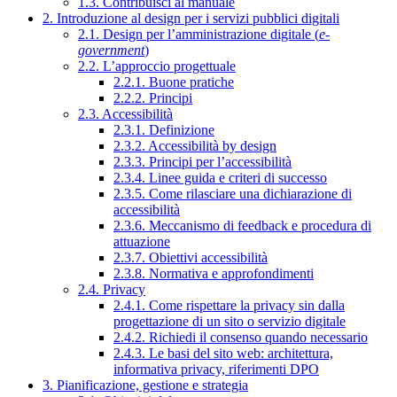
1.3. Contribuisci al manuale
2. Introduzione al design per i servizi pubblici digitali
2.1. Design per l’amministrazione digitale (
e-
government
)
2.2. L’approccio progettuale
2.2.1. Buone pratiche
2.2.2. Principi
2.3. Accessibilità
2.3.1. Definizione
2.3.2. Accessibilità by design
2.3.3. Principi per l’accessibilità
2.3.4. Linee guida e criteri di successo
2.3.5. Come rilasciare una dichiarazione di
accessibilità
2.3.6. Meccanismo di feedback e procedura di
attuazione
2.3.7. Obiettivi accessibilità
2.3.8. Normativa e approfondimenti
2.4. Privacy
2.4.1. Come rispettare la privacy sin dalla
progettazione di un sito o servizio digitale
2.4.2. Richiedi il consenso quando necessario
2.4.3. Le basi del sito web: architettura,
informativa privacy, riferimenti DPO
3. Pianificazione, gestione e strategia