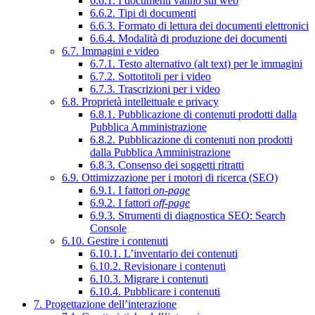
6.6.1. I documenti vanno sul web
6.6.2. Tipi di documenti
6.6.3. Formato di lettura dei documenti elettronici
6.6.4. Modalità di produzione dei documenti
6.7. Immagini e video
6.7.1. Testo alternativo (alt text) per le immagini
6.7.2. Sottotitoli per i video
6.7.3. Trascrizioni per i video
6.8. Proprietà intellettuale e privacy
6.8.1. Pubblicazione di contenuti prodotti dalla
Pubblica Amministrazione
6.8.2. Pubblicazione di contenuti non prodotti
dalla Pubblica Amministrazione
6.8.3. Consenso dei soggetti ritratti
6.9. Ottimizzazione per i motori di ricerca (SEO)
6.9.1. I fattori
on-page
6.9.2. I fattori
off-page
6.9.3. Strumenti di diagnostica SEO: Search
Console
6.10. Gestire i contenuti
6.10.1. L’inventario dei contenuti
6.10.2. Revisionare i contenuti
6.10.3. Migrare i contenuti
6.10.4. Pubblicare i contenuti
7. Progettazione dell’interazione