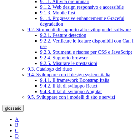
9.1.1. Attività preliminari
9.1.2. Web design responsivo e accessibile
9.1.3. Mobile first
9.1.4. Progressive enhancement e Graceful
degradation
9.2. Strumenti di supporto allo sviluppo del software
9.2.1. Feature detection
9.2.2. Verificare le feature disponibili con Can I
use
9.2.3. Strumenti e risorse per CSS e JavaScript
9.2.4. Supporto browser
9.2.5. Misurare le prestazioni
9.3. Catalogo del riuso
9.4. Sviluppare con il design system .italia
9.4.1. Il framework Bootstrap Italia
9.4.2. Il kit di sviluppo React
9.4.3. Il kit di sviluppo Angular
9.5. Sviluppare con i modelli di sito e servizi
glossario
A
B
C
D