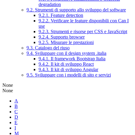
degradation
9.2. Strumenti di supporto allo sviluppo del software
9.2.1. Feature detection
9.2.2. Verificare le feature disponibili con Can I
use
9.2.3. Strumenti e risorse per CSS e JavaScript
9.2.4. Supporto browser
9.2.5. Misurare le prestazioni
9.3. Catalogo del riuso
9.4. Sviluppare con il design system .italia
9.4.1. Il framework Bootstrap Italia
9.4.2. Il kit di sviluppo React
9.4.3. Il kit di sviluppo Angular
9.5. Sviluppare con i modelli di sito e servizi
None
None
A
B
C
D
E
I
M