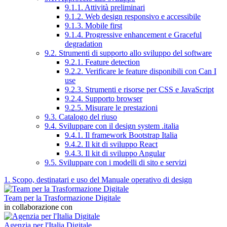
9.1.1. Attività preliminari
9.1.2. Web design responsivo e accessibile
9.1.3. Mobile first
9.1.4. Progressive enhancement e Graceful
degradation
9.2. Strumenti di supporto allo sviluppo del software
9.2.1. Feature detection
9.2.2. Verificare le feature disponibili con Can I
use
9.2.3. Strumenti e risorse per CSS e JavaScript
9.2.4. Supporto browser
9.2.5. Misurare le prestazioni
9.3. Catalogo del riuso
9.4. Sviluppare con il design system .italia
9.4.1. Il framework Bootstrap Italia
9.4.2. Il kit di sviluppo React
9.4.3. Il kit di sviluppo Angular
9.5. Sviluppare con i modelli di sito e servizi
1. Scopo, destinatari e uso del Manuale operativo di design
Team per la Trasformazione Digitale
in collaborazione con
Agenzia per l'Italia Digitale