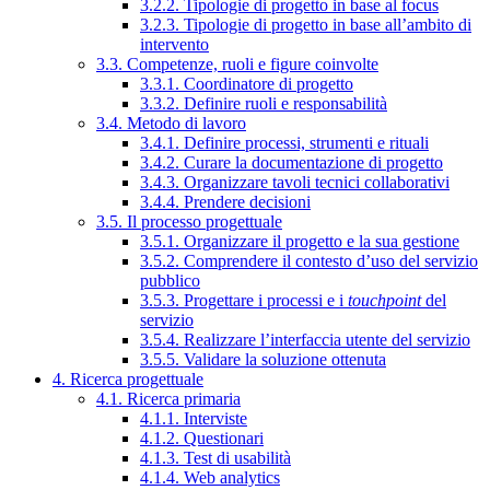
3.2.2. Tipologie di progetto in base al focus
3.2.3. Tipologie di progetto in base all’ambito di
intervento
3.3. Competenze, ruoli e figure coinvolte
3.3.1. Coordinatore di progetto
3.3.2. Definire ruoli e responsabilità
3.4. Metodo di lavoro
3.4.1. Definire processi, strumenti e rituali
3.4.2. Curare la documentazione di progetto
3.4.3. Organizzare tavoli tecnici collaborativi
3.4.4. Prendere decisioni
3.5. Il processo progettuale
3.5.1. Organizzare il progetto e la sua gestione
3.5.2. Comprendere il contesto d’uso del servizio
pubblico
3.5.3. Progettare i processi e i
touchpoint
del
servizio
3.5.4. Realizzare l’interfaccia utente del servizio
3.5.5. Validare la soluzione ottenuta
4. Ricerca progettuale
4.1. Ricerca primaria
4.1.1. Interviste
4.1.2. Questionari
4.1.3. Test di usabilità
4.1.4. Web analytics