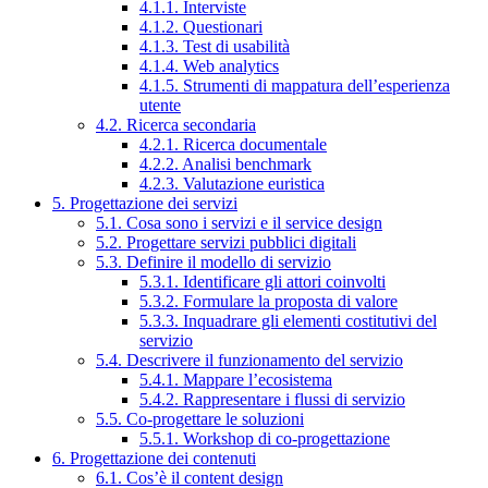
4.1.1. Interviste
4.1.2. Questionari
4.1.3. Test di usabilità
4.1.4. Web analytics
4.1.5. Strumenti di mappatura dell’esperienza
utente
4.2. Ricerca secondaria
4.2.1. Ricerca documentale
4.2.2. Analisi benchmark
4.2.3. Valutazione euristica
5. Progettazione dei servizi
5.1. Cosa sono i servizi e il service design
5.2. Progettare servizi pubblici digitali
5.3. Definire il modello di servizio
5.3.1. Identificare gli attori coinvolti
5.3.2. Formulare la proposta di valore
5.3.3. Inquadrare gli elementi costitutivi del
servizio
5.4. Descrivere il funzionamento del servizio
5.4.1. Mappare l’ecosistema
5.4.2. Rappresentare i flussi di servizio
5.5. Co-progettare le soluzioni
5.5.1. Workshop di co-progettazione
6. Progettazione dei contenuti
6.1. Cos’è il content design