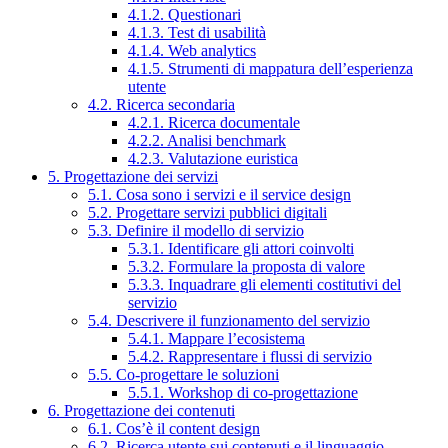
4.1.2. Questionari
4.1.3. Test di usabilità
4.1.4. Web analytics
4.1.5. Strumenti di mappatura dell’esperienza
utente
4.2. Ricerca secondaria
4.2.1. Ricerca documentale
4.2.2. Analisi benchmark
4.2.3. Valutazione euristica
5. Progettazione dei servizi
5.1. Cosa sono i servizi e il service design
5.2. Progettare servizi pubblici digitali
5.3. Definire il modello di servizio
5.3.1. Identificare gli attori coinvolti
5.3.2. Formulare la proposta di valore
5.3.3. Inquadrare gli elementi costitutivi del
servizio
5.4. Descrivere il funzionamento del servizio
5.4.1. Mappare l’ecosistema
5.4.2. Rappresentare i flussi di servizio
5.5. Co-progettare le soluzioni
5.5.1. Workshop di co-progettazione
6. Progettazione dei contenuti
6.1. Cos’è il content design
6.2. Ricerca utente sui contenuti e il linguaggio