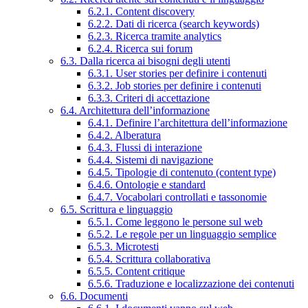
6.2.1. Content discovery
6.2.2. Dati di ricerca (search keywords)
6.2.3. Ricerca tramite analytics
6.2.4. Ricerca sui forum
6.3. Dalla ricerca ai bisogni degli utenti
6.3.1. User stories per definire i contenuti
6.3.2. Job stories per definire i contenuti
6.3.3. Criteri di accettazione
6.4. Architettura dell’informazione
6.4.1. Definire l’architettura dell’informazione
6.4.2. Alberatura
6.4.3. Flussi di interazione
6.4.4. Sistemi di navigazione
6.4.5. Tipologie di contenuto (content type)
6.4.6. Ontologie e standard
6.4.7. Vocabolari controllati e tassonomie
6.5. Scrittura e linguaggio
6.5.1. Come leggono le persone sul web
6.5.2. Le regole per un linguaggio semplice
6.5.3. Microtesti
6.5.4. Scrittura collaborativa
6.5.5. Content critique
6.5.6. Traduzione e localizzazione dei contenuti
6.6. Documenti