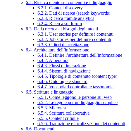
6.2. Ricerca utente sui contenuti e il linguaggio
6.2.1. Content discovery
6.2.2. Dati di ricerca (search keywords)
6.2.3. Ricerca tramite analytics
6.2.4. Ricerca sui forum
6.3. Dalla ricerca ai bisogni degli utenti
6.3.1. User stories per definire i contenuti
6.3.2. Job stories per definire i contenuti
6.3.3. Criteri di accettazione
6.4. Architettura dell’informazione
6.4.1. Definire l’architettura dell’informazione
6.4.2. Alberatura
6.4.3. Flussi di interazione
6.4.4. Sistemi di navigazione
6.4.5. Tipologie di contenuto (content type)
6.4.6. Ontologie e standard
6.4.7. Vocabolari controllati e tassonomie
6.5. Scrittura e linguaggio
6.5.1. Come leggono le persone sul web
6.5.2. Le regole per un linguaggio semplice
6.5.3. Microtesti
6.5.4. Scrittura collaborativa
6.5.5. Content critique
6.5.6. Traduzione e localizzazione dei contenuti
6.6. Documenti