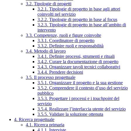
3.2. Tipologie di progetti
3.2.1. Tipologie di progetto in base agli attori
coinvolti nel servizio
3.2.2. Tipologie di progetto in base al focus
3.2.3. Tipologie di progetto in base all’ambito di
intervento
3.3. Competenze, ruoli e figure coinvolte
3.3.1. Coordinatore di progetto
3.3.2. Definire ruoli e responsabilità
3.4. Metodo di lavoro
3.4.1. Definire processi, strumenti e rituali
3.4.2. Curare la documentazione di progetto
3.4.3. Organizzare tavoli tecnici collaborativi
3.4.4. Prendere decisioni
3.5. Il processo progettuale
3.5.1. Organizzare il progetto e la sua gestione
3.5.2. Comprendere il contesto d’uso del servizio
pubblico
3.5.3. Progettare i processi e i
touchpoint
del
servizio
3.5.4. Realizzare l’interfaccia utente del servizio
3.5.5. Validare la soluzione ottenuta
4. Ricerca progettuale
4.1. Ricerca primaria
4.1.1. Interviste