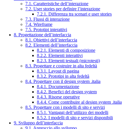
7.1. Caratteristiche dell’interazione
7.2. User stories per definire l’interazione
7.2.1. Differenza tra scenari e user stories
7.3. Flussi di interazione
7.4. Wireframe
7.5. Prototipi interattivi
8. Progettazione dell’interfaccia
8.1. Obiettivi dell’interfaccia
8.2. Elementi dell’interfaccia
8.2.1. Elementi di composizione
8.2.2. Elementi interattivi
8.2.3. Elementi testuali (microtesti)
8.3. Progettare e costruire in alta fedeltà
8.3.1. Layout di pagina
8.3.2. Prototipi in alta fedeltà
8.4. Progettare con il design system .italia
8.4.1. Documentazione
8.4.2. Benefici del design system
8.4.3. Risorse operative
8.4.4. Come contribuire al design system .italia
8.5. Progettare con i modelli di sito e servizi
8.5.1. Vantaggi dell’utilizzo dei modelli
8.5.2. I modelli di sito e servizi disponibili
9. Sviluppo dell’interfaccia
9.1. Approccio allo sviluppo