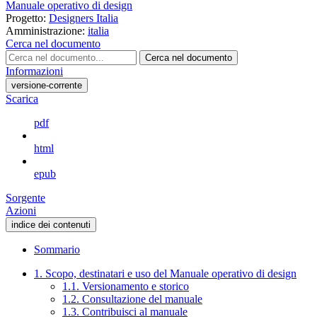
Manuale operativo di design
Progetto:
Designers Italia
Amministrazione:
italia
Cerca nel documento
Cerca nel documento
Informazioni
versione-corrente
Scarica
pdf
html
epub
Sorgente
Azioni
indice dei contenuti
Sommario
1. Scopo, destinatari e uso del Manuale operativo di design
1.1. Versionamento e storico
1.2. Consultazione del manuale
1.3. Contribuisci al manuale