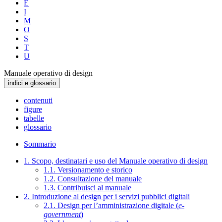
E
I
M
O
S
T
U
Manuale operativo di design
indici e glossario
contenuti
figure
tabelle
glossario
Sommario
1. Scopo, destinatari e uso del Manuale operativo di design
1.1. Versionamento e storico
1.2. Consultazione del manuale
1.3. Contribuisci al manuale
2. Introduzione al design per i servizi pubblici digitali
2.1. Design per l’amministrazione digitale (
e-
government
)