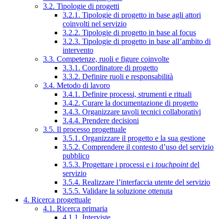
3.2. Tipologie di progetti
3.2.1. Tipologie di progetto in base agli attori
coinvolti nel servizio
3.2.2. Tipologie di progetto in base al focus
3.2.3. Tipologie di progetto in base all’ambito di
intervento
3.3. Competenze, ruoli e figure coinvolte
3.3.1. Coordinatore di progetto
3.3.2. Definire ruoli e responsabilità
3.4. Metodo di lavoro
3.4.1. Definire processi, strumenti e rituali
3.4.2. Curare la documentazione di progetto
3.4.3. Organizzare tavoli tecnici collaborativi
3.4.4. Prendere decisioni
3.5. Il processo progettuale
3.5.1. Organizzare il progetto e la sua gestione
3.5.2. Comprendere il contesto d’uso del servizio
pubblico
3.5.3. Progettare i processi e i
touchpoint
del
servizio
3.5.4. Realizzare l’interfaccia utente del servizio
3.5.5. Validare la soluzione ottenuta
4. Ricerca progettuale
4.1. Ricerca primaria
4.1.1. Interviste