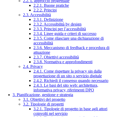
2.2. L’approccio progettuale
2.2.1. Buone pratiche
2.2.2. Principi
2.3. Accessibilità
2.3.1. Definizione
2.3.2. Accessibilità by design
2.3.3. Principi per l’accessibilità
2.3.4. Linee guida e criteri di successo
2.3.5. Come rilasciare una dichiarazione di
accessibilità
2.3.6. Meccanismo di feedback e procedura di
attuazione
2.3.7. Obiettivi accessibilità
2.3.8. Normativa e approfondimenti
2.4. Privacy
2.4.1. Come rispettare la privacy sin dalla
progettazione di un sito o servizio digitale
2.4.2. Richiedi il consenso quando necessario
2.4.3. Le basi del sito web: architettura,
informativa privacy, riferimenti DPO
3. Pianificazione, gestione e strategia
3.1. Obiettivi del progetto
3.2. Tipologie di progetti
3.2.1. Tipologie di progetto in base agli attori
coinvolti nel servizio