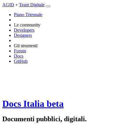
AGID
+
Team Digitale
Piano Triennale
Le community
Developers
Designers
Gli strumenti
Forum
Docs
GitHub
Docs Italia
beta
Documenti pubblici, digitali.