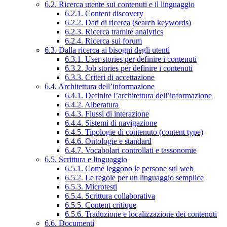
6.2. Ricerca utente sui contenuti e il linguaggio
6.2.1. Content discovery
6.2.2. Dati di ricerca (search keywords)
6.2.3. Ricerca tramite analytics
6.2.4. Ricerca sui forum
6.3. Dalla ricerca ai bisogni degli utenti
6.3.1. User stories per definire i contenuti
6.3.2. Job stories per definire i contenuti
6.3.3. Criteri di accettazione
6.4. Architettura dell’informazione
6.4.1. Definire l’architettura dell’informazione
6.4.2. Alberatura
6.4.3. Flussi di interazione
6.4.4. Sistemi di navigazione
6.4.5. Tipologie di contenuto (content type)
6.4.6. Ontologie e standard
6.4.7. Vocabolari controllati e tassonomie
6.5. Scrittura e linguaggio
6.5.1. Come leggono le persone sul web
6.5.2. Le regole per un linguaggio semplice
6.5.3. Microtesti
6.5.4. Scrittura collaborativa
6.5.5. Content critique
6.5.6. Traduzione e localizzazione dei contenuti
6.6. Documenti