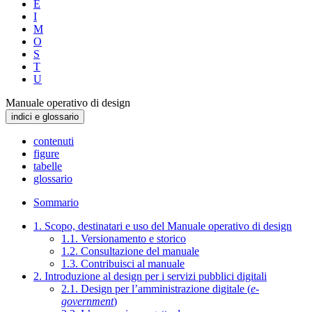
E
I
M
O
S
T
U
Manuale operativo di design
indici e glossario
contenuti
figure
tabelle
glossario
Sommario
1. Scopo, destinatari e uso del Manuale operativo di design
1.1. Versionamento e storico
1.2. Consultazione del manuale
1.3. Contribuisci al manuale
2. Introduzione al design per i servizi pubblici digitali
2.1. Design per l’amministrazione digitale (
e-
government
)