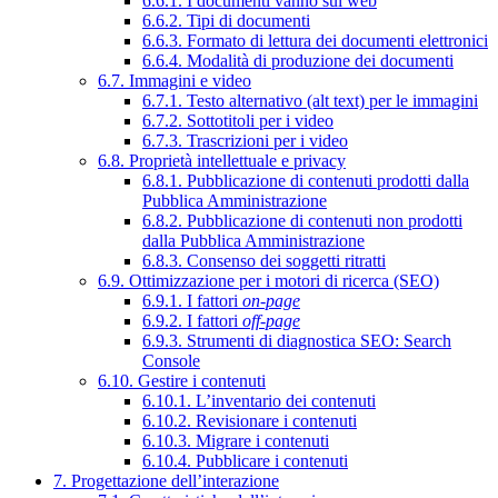
6.6.1. I documenti vanno sul web
6.6.2. Tipi di documenti
6.6.3. Formato di lettura dei documenti elettronici
6.6.4. Modalità di produzione dei documenti
6.7. Immagini e video
6.7.1. Testo alternativo (alt text) per le immagini
6.7.2. Sottotitoli per i video
6.7.3. Trascrizioni per i video
6.8. Proprietà intellettuale e privacy
6.8.1. Pubblicazione di contenuti prodotti dalla
Pubblica Amministrazione
6.8.2. Pubblicazione di contenuti non prodotti
dalla Pubblica Amministrazione
6.8.3. Consenso dei soggetti ritratti
6.9. Ottimizzazione per i motori di ricerca (SEO)
6.9.1. I fattori
on-page
6.9.2. I fattori
off-page
6.9.3. Strumenti di diagnostica SEO: Search
Console
6.10. Gestire i contenuti
6.10.1. L’inventario dei contenuti
6.10.2. Revisionare i contenuti
6.10.3. Migrare i contenuti
6.10.4. Pubblicare i contenuti
7. Progettazione dell’interazione