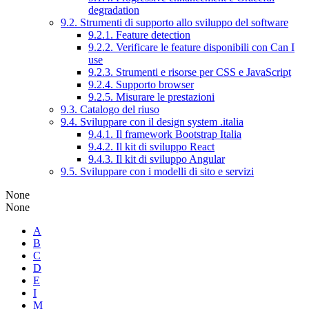
degradation
9.2. Strumenti di supporto allo sviluppo del software
9.2.1. Feature detection
9.2.2. Verificare le feature disponibili con Can I
use
9.2.3. Strumenti e risorse per CSS e JavaScript
9.2.4. Supporto browser
9.2.5. Misurare le prestazioni
9.3. Catalogo del riuso
9.4. Sviluppare con il design system .italia
9.4.1. Il framework Bootstrap Italia
9.4.2. Il kit di sviluppo React
9.4.3. Il kit di sviluppo Angular
9.5. Sviluppare con i modelli di sito e servizi
None
None
A
B
C
D
E
I
M