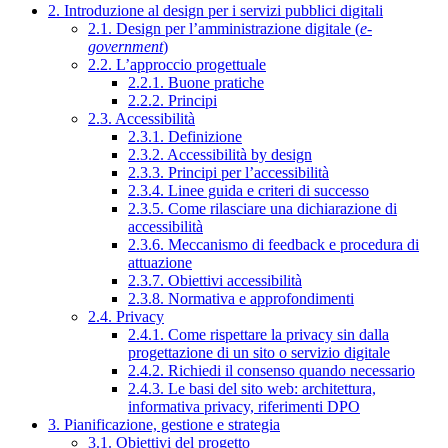
2. Introduzione al design per i servizi pubblici digitali
2.1. Design per l’amministrazione digitale (
e-
government
)
2.2. L’approccio progettuale
2.2.1. Buone pratiche
2.2.2. Principi
2.3. Accessibilità
2.3.1. Definizione
2.3.2. Accessibilità by design
2.3.3. Principi per l’accessibilità
2.3.4. Linee guida e criteri di successo
2.3.5. Come rilasciare una dichiarazione di
accessibilità
2.3.6. Meccanismo di feedback e procedura di
attuazione
2.3.7. Obiettivi accessibilità
2.3.8. Normativa e approfondimenti
2.4. Privacy
2.4.1. Come rispettare la privacy sin dalla
progettazione di un sito o servizio digitale
2.4.2. Richiedi il consenso quando necessario
2.4.3. Le basi del sito web: architettura,
informativa privacy, riferimenti DPO
3. Pianificazione, gestione e strategia
3.1. Obiettivi del progetto