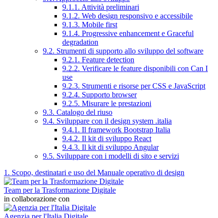
9.1.1. Attività preliminari
9.1.2. Web design responsivo e accessibile
9.1.3. Mobile first
9.1.4. Progressive enhancement e Graceful
degradation
9.2. Strumenti di supporto allo sviluppo del software
9.2.1. Feature detection
9.2.2. Verificare le feature disponibili con Can I
use
9.2.3. Strumenti e risorse per CSS e JavaScript
9.2.4. Supporto browser
9.2.5. Misurare le prestazioni
9.3. Catalogo del riuso
9.4. Sviluppare con il design system .italia
9.4.1. Il framework Bootstrap Italia
9.4.2. Il kit di sviluppo React
9.4.3. Il kit di sviluppo Angular
9.5. Sviluppare con i modelli di sito e servizi
1. Scopo, destinatari e uso del Manuale operativo di design
Team per la Trasformazione Digitale
in collaborazione con
Agenzia per l'Italia Digitale