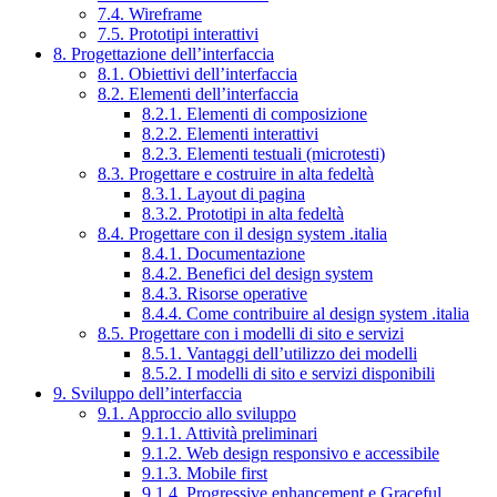
7.4. Wireframe
7.5. Prototipi interattivi
8. Progettazione dell’interfaccia
8.1. Obiettivi dell’interfaccia
8.2. Elementi dell’interfaccia
8.2.1. Elementi di composizione
8.2.2. Elementi interattivi
8.2.3. Elementi testuali (microtesti)
8.3. Progettare e costruire in alta fedeltà
8.3.1. Layout di pagina
8.3.2. Prototipi in alta fedeltà
8.4. Progettare con il design system .italia
8.4.1. Documentazione
8.4.2. Benefici del design system
8.4.3. Risorse operative
8.4.4. Come contribuire al design system .italia
8.5. Progettare con i modelli di sito e servizi
8.5.1. Vantaggi dell’utilizzo dei modelli
8.5.2. I modelli di sito e servizi disponibili
9. Sviluppo dell’interfaccia
9.1. Approccio allo sviluppo
9.1.1. Attività preliminari
9.1.2. Web design responsivo e accessibile
9.1.3. Mobile first
9.1.4. Progressive enhancement e Graceful