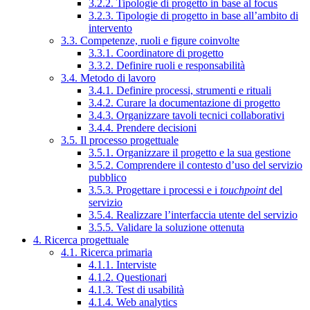
3.2.2. Tipologie di progetto in base al focus
3.2.3. Tipologie di progetto in base all’ambito di
intervento
3.3. Competenze, ruoli e figure coinvolte
3.3.1. Coordinatore di progetto
3.3.2. Definire ruoli e responsabilità
3.4. Metodo di lavoro
3.4.1. Definire processi, strumenti e rituali
3.4.2. Curare la documentazione di progetto
3.4.3. Organizzare tavoli tecnici collaborativi
3.4.4. Prendere decisioni
3.5. Il processo progettuale
3.5.1. Organizzare il progetto e la sua gestione
3.5.2. Comprendere il contesto d’uso del servizio
pubblico
3.5.3. Progettare i processi e i
touchpoint
del
servizio
3.5.4. Realizzare l’interfaccia utente del servizio
3.5.5. Validare la soluzione ottenuta
4. Ricerca progettuale
4.1. Ricerca primaria
4.1.1. Interviste
4.1.2. Questionari
4.1.3. Test di usabilità
4.1.4. Web analytics