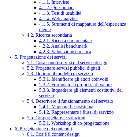
4.1.1. Interviste
4.1.2. Questionari
4.1.3. Test di usabilità
4.1.4. Web analytics
4.1.5. Strumenti di mappatura dell’esperienza
utente
4.2. Ricerca secondaria
4.2.1. Ricerca documentale
4.2.2. Analisi benchmark
4.2.3. Valutazione euristica
5. Progettazione dei servizi
5.1. Cosa sono i servizi e il service design
5.2. Progettare servizi pubblici digitali
5.3. Definire il modello di servizio
5.3.1. Identificare gli attori coinvolti
5.3.2. Formulare la proposta di valore
5.3.3. Inquadrare gli elementi costitutivi del
servizio
5.4. Descrivere il funzionamento del servizio
5.4.1. Mappare l’ecosistema
5.4.2. Rappresentare i flussi di servizio
5.5. Co-progettare le soluzioni
5.5.1. Workshop di co-progettazione
6. Progettazione dei contenuti
6.1. Cos’è il content design