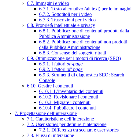
6.7. Immagini e video
6.7.1. Testo alternativo (alt text) per le immagini
6.7.2. Sottotitoli per i video
6.7.3. Trascrizioni per i video
6.8. Proprietà intellettuale e privacy
6.8.1. Pubblicazione di contenuti prodotti dalla
Pubblica Amministrazione
6.8.2. Pubblicazione di contenuti non prodotti
dalla Pubblica Amministrazione
6.8.3. Consenso dei soggetti ritratti
6.9. Ottimizzazione per i motori di ricerca (SEO)
6.9.1. I fattori
on-page
6.9.2. I fattori
off-page
6.9.3. Strumenti di diagnostica SEO: Search
Console
6.10. Gestire i contenuti
6.10.1. L’inventario dei contenuti
6.10.2. Revisionare i contenuti
6.10.3. Migrare i contenuti
6.10.4. Pubblicare i contenuti
7. Progettazione dell’interazione
7.1. Caratteristiche dell’interazione
7.2. User stories per definire l’interazione
7.2.1. Differenza tra scenari e user stories
7.3. Flussi di interazione