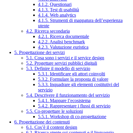
4.1.2. Questionari
4.1.3. Test di usabilità
4.1.4. Web analytics
4.1.5. Strumenti di mappatura dell’esperienza
utente
4.2. Ricerca secondaria
4.2.1. Ricerca documentale
4.2.2. Analisi benchmark
4.2.3. Valutazione euristica
5. Progettazione dei servizi
5.1. Cosa sono i servizi e il service design
5.2. Progettare servizi pubblici digitali
5.3. Definire il modello di servizio
5.3.1. Identificare gli attori coinvolti
5.3.2. Formulare la proposta di valore
5.3.3. Inquadrare gli elementi costitutivi del
servizio
5.4. Descrivere il funzionamento del servizio
5.4.1. Mappare l’ecosistema
5.4.2. Rappresentare i flussi di servizio
5.5. Co-progettare le soluzioni
5.5.1. Workshop di co-progettazione
6. Progettazione dei contenuti
6.1. Cos’è il content design
6.2. Ricerca utente sui contenuti e il linguaggio