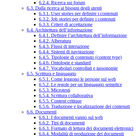
6.2.4. Ricerca sui forum
6.3. Dalla ricerca ai bisogni degli utenti
6.3.1. User stories per definire i contenuti
6.3.2. Job stories per definire i contenuti
6.3.3. Criteri di accettazione
6.4. Architettura dell’informazione
6.4.1. Definire l’architettura dell’informazione
6.4.2. Alberatura
6.4.3. Flussi di interazione
6.4.4. Sistemi di navigazione
6.4.5. Tipologie di contenuto (content type)
6.4.6. Ontologie e standard
6.4.7. Vocabolari controllati e tassonomie
6.5. Scrittura e linguaggio
6.5.1. Come leggono le persone sul web
6.5.2. Le regole per un linguaggio semplice
6.5.3. Microtesti
6.5.4. Scrittura collaborativa
6.5.5. Content critique
6.5.6. Traduzione e localizzazione dei contenuti
6.6. Documenti
6.6.1. I documenti vanno sul web
6.6.2. Tipi di documenti
6.6.3. Formato di lettura dei documenti elettronici
6.6.4. Modalità di produzione dei documenti