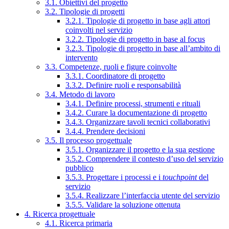
3.1. Obiettivi del progetto
3.2. Tipologie di progetti
3.2.1. Tipologie di progetto in base agli attori
coinvolti nel servizio
3.2.2. Tipologie di progetto in base al focus
3.2.3. Tipologie di progetto in base all’ambito di
intervento
3.3. Competenze, ruoli e figure coinvolte
3.3.1. Coordinatore di progetto
3.3.2. Definire ruoli e responsabilità
3.4. Metodo di lavoro
3.4.1. Definire processi, strumenti e rituali
3.4.2. Curare la documentazione di progetto
3.4.3. Organizzare tavoli tecnici collaborativi
3.4.4. Prendere decisioni
3.5. Il processo progettuale
3.5.1. Organizzare il progetto e la sua gestione
3.5.2. Comprendere il contesto d’uso del servizio
pubblico
3.5.3. Progettare i processi e i
touchpoint
del
servizio
3.5.4. Realizzare l’interfaccia utente del servizio
3.5.5. Validare la soluzione ottenuta
4. Ricerca progettuale
4.1. Ricerca primaria