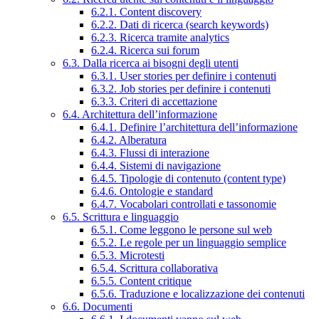
6.2.1. Content discovery
6.2.2. Dati di ricerca (search keywords)
6.2.3. Ricerca tramite analytics
6.2.4. Ricerca sui forum
6.3. Dalla ricerca ai bisogni degli utenti
6.3.1. User stories per definire i contenuti
6.3.2. Job stories per definire i contenuti
6.3.3. Criteri di accettazione
6.4. Architettura dell’informazione
6.4.1. Definire l’architettura dell’informazione
6.4.2. Alberatura
6.4.3. Flussi di interazione
6.4.4. Sistemi di navigazione
6.4.5. Tipologie di contenuto (content type)
6.4.6. Ontologie e standard
6.4.7. Vocabolari controllati e tassonomie
6.5. Scrittura e linguaggio
6.5.1. Come leggono le persone sul web
6.5.2. Le regole per un linguaggio semplice
6.5.3. Microtesti
6.5.4. Scrittura collaborativa
6.5.5. Content critique
6.5.6. Traduzione e localizzazione dei contenuti
6.6. Documenti