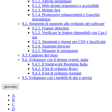
9.1.1. Attività preliminari
9.1.2. Web design responsivo e accessibile
9.1.3. Mobile first
9.1.4. Progressive enhancement e Graceful
degradation
9.2. Strumenti di supporto allo sviluppo del software
9.2.1. Feature detection
9.2.2. Verificare le feature disponibili con Can I
use
9.2.3. Strumenti e risorse per CSS e JavaScript
9.2.4. Supporto browser
9.2.5. Misurare le prestazioni
9.3. Catalogo del riuso
9.4. Sviluppare con il design system .italia
9.4.1. Il framework Bootstrap Italia
9.4.2. Il kit di sviluppo React
9.4.3. Il kit di sviluppo Angular
9.5. Sviluppare con i modelli di sito e servizi
glossario
A
B
C
D