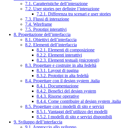
7.1. Caratteristiche dell’interazione
7.2. User stories per definire l’interazione
7.2.1. Differenza tra scenari e user stories
7.3. Flussi di interazione
7.4. Wireframe
7.5. Prototipi interattivi
8. Progettazione dell’interfaccia
8.1. Obiettivi dell’interfaccia
8.2. Elementi dell’interfaccia
8.2.1. Elementi di composizione
8.2.2. Elementi interattivi
8.2.3. Elementi testuali (microtesti)
8.3. Progettare e costruire in alta fedeltà
8.3.1. Layout di pagina
8.3.2. Prototipi in alta fedeltà
8.4. Progettare con il design system .italia
8.4.1. Documentazione
8.4.2. Benefici del design system
8.4.3. Risorse operative
8.4.4. Come contribuire al design system .italia
8.5. Progettare con i modelli di sito e servizi
8.5.1. Vantaggi dell’utilizzo dei modelli
8.5.2. I modelli di sito e servizi disponibili
9. Sviluppo dell’interfaccia
9.1. Approccio allo sviluppo