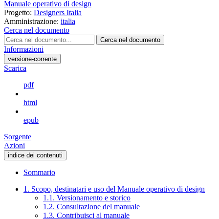
Manuale operativo di design
Progetto:
Designers Italia
Amministrazione:
italia
Cerca nel documento
Cerca nel documento
Informazioni
versione-corrente
Scarica
pdf
html
epub
Sorgente
Azioni
indice dei contenuti
Sommario
1. Scopo, destinatari e uso del Manuale operativo di design
1.1. Versionamento e storico
1.2. Consultazione del manuale
1.3. Contribuisci al manuale