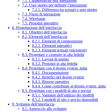
7.1. Caratteristiche dell’interazione
7.2. User stories per definire l’interazione
7.2.1. Differenza tra scenari e user stories
7.3. Flussi di interazione
7.4. Wireframe
7.5. Prototipi interattivi
8. Progettazione dell’interfaccia
8.1. Obiettivi dell’interfaccia
8.2. Elementi dell’interfaccia
8.2.1. Elementi di composizione
8.2.2. Elementi interattivi
8.2.3. Elementi testuali (microtesti)
8.3. Progettare e costruire in alta fedeltà
8.3.1. Layout di pagina
8.3.2. Prototipi in alta fedeltà
8.4. Progettare con il design system .italia
8.4.1. Documentazione
8.4.2. Benefici del design system
8.4.3. Risorse operative
8.4.4. Come contribuire al design system .italia
8.5. Progettare con i modelli di sito e servizi
8.5.1. Vantaggi dell’utilizzo dei modelli
8.5.2. I modelli di sito e servizi disponibili
9. Sviluppo dell’interfaccia
9.1. Approccio allo sviluppo