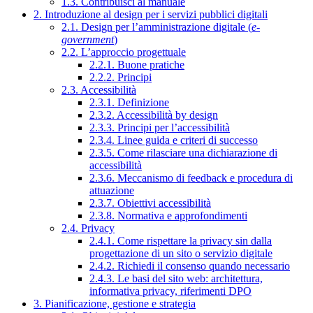
1.3. Contribuisci al manuale
2. Introduzione al design per i servizi pubblici digitali
2.1. Design per l’amministrazione digitale (
e-
government
)
2.2. L’approccio progettuale
2.2.1. Buone pratiche
2.2.2. Principi
2.3. Accessibilità
2.3.1. Definizione
2.3.2. Accessibilità by design
2.3.3. Principi per l’accessibilità
2.3.4. Linee guida e criteri di successo
2.3.5. Come rilasciare una dichiarazione di
accessibilità
2.3.6. Meccanismo di feedback e procedura di
attuazione
2.3.7. Obiettivi accessibilità
2.3.8. Normativa e approfondimenti
2.4. Privacy
2.4.1. Come rispettare la privacy sin dalla
progettazione di un sito o servizio digitale
2.4.2. Richiedi il consenso quando necessario
2.4.3. Le basi del sito web: architettura,
informativa privacy, riferimenti DPO
3. Pianificazione, gestione e strategia