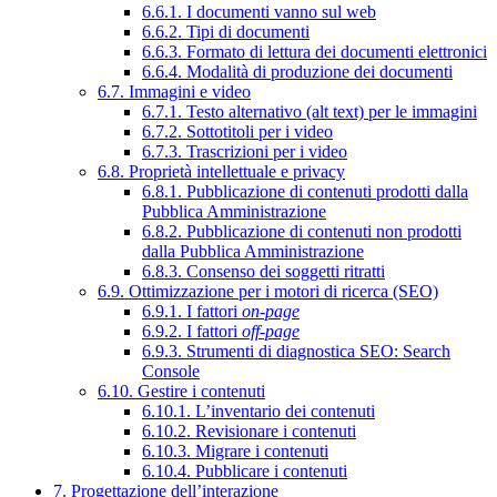
6.6.1. I documenti vanno sul web
6.6.2. Tipi di documenti
6.6.3. Formato di lettura dei documenti elettronici
6.6.4. Modalità di produzione dei documenti
6.7. Immagini e video
6.7.1. Testo alternativo (alt text) per le immagini
6.7.2. Sottotitoli per i video
6.7.3. Trascrizioni per i video
6.8. Proprietà intellettuale e privacy
6.8.1. Pubblicazione di contenuti prodotti dalla
Pubblica Amministrazione
6.8.2. Pubblicazione di contenuti non prodotti
dalla Pubblica Amministrazione
6.8.3. Consenso dei soggetti ritratti
6.9. Ottimizzazione per i motori di ricerca (SEO)
6.9.1. I fattori
on-page
6.9.2. I fattori
off-page
6.9.3. Strumenti di diagnostica SEO: Search
Console
6.10. Gestire i contenuti
6.10.1. L’inventario dei contenuti
6.10.2. Revisionare i contenuti
6.10.3. Migrare i contenuti
6.10.4. Pubblicare i contenuti
7. Progettazione dell’interazione