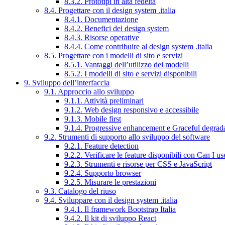
8.3.2. Prototipi in alta fedeltà
8.4. Progettare con il design system .italia
8.4.1. Documentazione
8.4.2. Benefici del design system
8.4.3. Risorse operative
8.4.4. Come contribuire al design system .italia
8.5. Progettare con i modelli di sito e servizi
8.5.1. Vantaggi dell’utilizzo dei modelli
8.5.2. I modelli di sito e servizi disponibili
9. Sviluppo dell’interfaccia
9.1. Approccio allo sviluppo
9.1.1. Attività preliminari
9.1.2. Web design responsivo e accessibile
9.1.3. Mobile first
9.1.4. Progressive enhancement e Graceful degrad
9.2. Strumenti di supporto allo sviluppo del software
9.2.1. Feature detection
9.2.2. Verificare le feature disponibili con Can I us
9.2.3. Strumenti e risorse per CSS e JavaScript
9.2.4. Supporto browser
9.2.5. Misurare le prestazioni
9.3. Catalogo del riuso
9.4. Sviluppare con il design system .italia
9.4.1. Il framework Bootstrap Italia
9.4.2. Il kit di sviluppo React