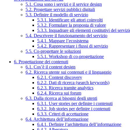
5.1. Cosa sono i servizi e il service design
5.2. Progettare servizi pubblici digitali
5.3. Definire il modello di servizio
5.3.1. Identificare gli attori coinvolti
5.3.2. Formulare la proposta di valore
5.3.3. Inquadrare gli elementi costitutivi del serviz
5.4. Descrivere il funzionamento del servizio
5.4.1. Mappare l’ecosistema
5.4.2. Rappresentare i flussi di servizio
5.5. Co-progettare le soluzioni
5.5.1. Workshop di co-progettazione
6. Progettazione dei contenuti
6.1. Cos’è il content design
6.2. Ricerca utente sui contenuti e il linguaggio
6.2.1. Content discovery
6.2.2. Dati di ricerca (search keywords)
6.2.3. Ricerca tramite analytics
6.2.4. Ricerca sui forum
6.3. Dalla ricerca ai bisogni degli utenti
6.3.1. User stories per definire i contenuti
6.3.2. Job stories per definire i contenuti
6.3.3. Criteri di accettazione
6.4. Architettura dell’informazione
6.4.1. Definire l’architettura dell’informazione
6.4.2. Alberatura