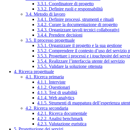
3.3.1. Coordinatore di progetto
3.3.2. Definire ruoli e responsabilità
3.4. Metodo di lavoro
3.4.1. Definire processi, strumenti e rituali
3.4.2. Curare la documentazione di progetto
3.4.3. Organizzare tavoli tecnici collaborativi
3.4.4. Prendere decisioni
3.5. Il processo progettuale
3.5.1. Organizzare il progetto e la sua gestione
3.5.2. Comprendere il contesto d’uso del servizio 
3.5.3. Progettare i processi e i
touchpoint
del servi
3.5.4. Realizzare l’interfaccia utente del servizio
3.5.5. Validare la soluzione ottenuta
4. Ricerca progettuale
4.1. Ricerca primaria
4.1.1. Interviste
4.1.2. Questionari
4.1.3. Test di usabilità
4.1.4. Web analytics
4.1.5. Strumenti di mappatura dell’esperienza uten
4.2. Ricerca secondaria
4.2.1. Ricerca documentale
4.2.2. Analisi benchmark
4.2.3. Valutazione euristica
5. Progettazione dei servizi