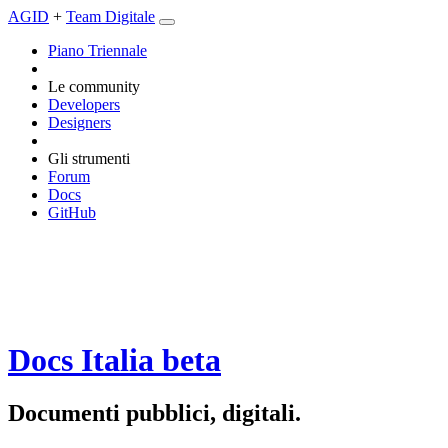
AGID
+
Team Digitale
Piano Triennale
Le community
Developers
Designers
Gli strumenti
Forum
Docs
GitHub
Docs Italia
beta
Documenti pubblici, digitali.