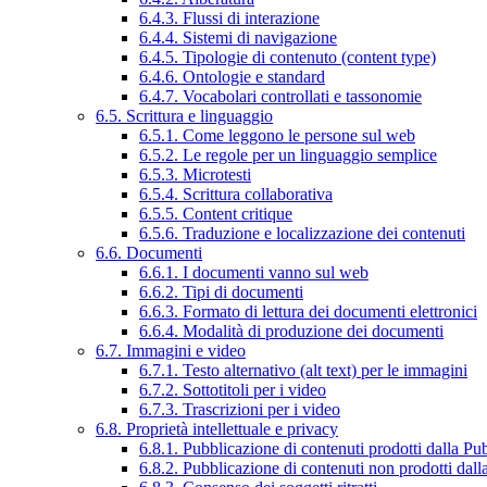
6.4.3. Flussi di interazione
6.4.4. Sistemi di navigazione
6.4.5. Tipologie di contenuto (content type)
6.4.6. Ontologie e standard
6.4.7. Vocabolari controllati e tassonomie
6.5. Scrittura e linguaggio
6.5.1. Come leggono le persone sul web
6.5.2. Le regole per un linguaggio semplice
6.5.3. Microtesti
6.5.4. Scrittura collaborativa
6.5.5. Content critique
6.5.6. Traduzione e localizzazione dei contenuti
6.6. Documenti
6.6.1. I documenti vanno sul web
6.6.2. Tipi di documenti
6.6.3. Formato di lettura dei documenti elettronici
6.6.4. Modalità di produzione dei documenti
6.7. Immagini e video
6.7.1. Testo alternativo (alt text) per le immagini
6.7.2. Sottotitoli per i video
6.7.3. Trascrizioni per i video
6.8. Proprietà intellettuale e privacy
6.8.1. Pubblicazione di contenuti prodotti dalla P
6.8.2. Pubblicazione di contenuti non prodotti dal