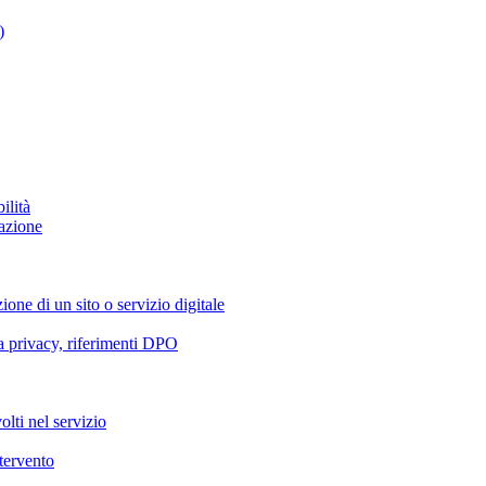
)
ilità
azione
ione di un sito o servizio digitale
va privacy, riferimenti DPO
olti nel servizio
ntervento