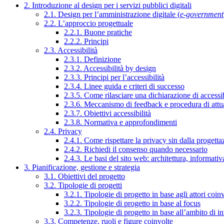
2. Introduzione al design per i servizi pubblici digitali
2.1. Design per l’amministrazione digitale (
e-government
2.2. L’approccio progettuale
2.2.1. Buone pratiche
2.2.2. Principi
2.3. Accessibilità
2.3.1. Definizione
2.3.2. Accessibilità by design
2.3.3. Principi per l’accessibilità
2.3.4. Linee guida e criteri di successo
2.3.5. Come rilasciare una dichiarazione di accessib
2.3.6. Meccanismo di feedback e procedura di attu
2.3.7. Obiettivi accessibilità
2.3.8. Normativa e approfondimenti
2.4. Privacy
2.4.1. Come rispettare la privacy sin dalla progettaz
2.4.2. Richiedi il consenso quando necessario
2.4.3. Le basi del sito web: architettura, informati
3. Pianificazione, gestione e strategia
3.1. Obiettivi del progetto
3.2. Tipologie di progetti
3.2.1. Tipologie di progetto in base agli attori coinv
3.2.2. Tipologie di progetto in base al focus
3.2.3. Tipologie di progetto in base all’ambito di i
3.3. Competenze, ruoli e figure coinvolte