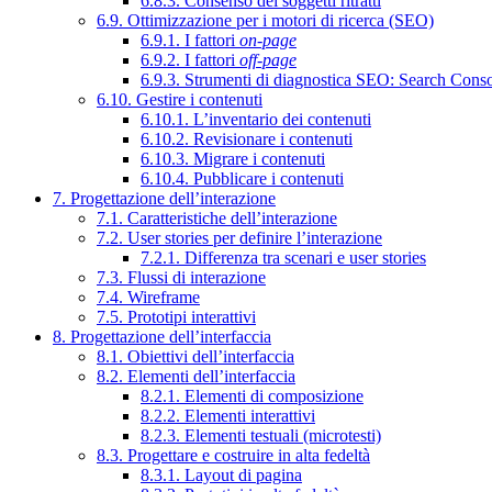
6.8.3. Consenso dei soggetti ritratti
6.9. Ottimizzazione per i motori di ricerca (SEO)
6.9.1. I fattori
on-page
6.9.2. I fattori
off-page
6.9.3. Strumenti di diagnostica SEO: Search Cons
6.10. Gestire i contenuti
6.10.1. L’inventario dei contenuti
6.10.2. Revisionare i contenuti
6.10.3. Migrare i contenuti
6.10.4. Pubblicare i contenuti
7. Progettazione dell’interazione
7.1. Caratteristiche dell’interazione
7.2. User stories per definire l’interazione
7.2.1. Differenza tra scenari e user stories
7.3. Flussi di interazione
7.4. Wireframe
7.5. Prototipi interattivi
8. Progettazione dell’interfaccia
8.1. Obiettivi dell’interfaccia
8.2. Elementi dell’interfaccia
8.2.1. Elementi di composizione
8.2.2. Elementi interattivi
8.2.3. Elementi testuali (microtesti)
8.3. Progettare e costruire in alta fedeltà
8.3.1. Layout di pagina