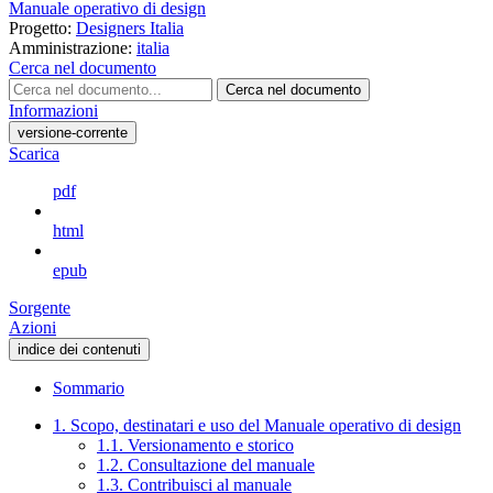
Manuale operativo di design
Progetto:
Designers Italia
Amministrazione:
italia
Cerca nel documento
Cerca nel documento
Informazioni
versione-corrente
Scarica
pdf
html
epub
Sorgente
Azioni
indice dei contenuti
Sommario
1. Scopo, destinatari e uso del Manuale operativo di design
1.1. Versionamento e storico
1.2. Consultazione del manuale
1.3. Contribuisci al manuale