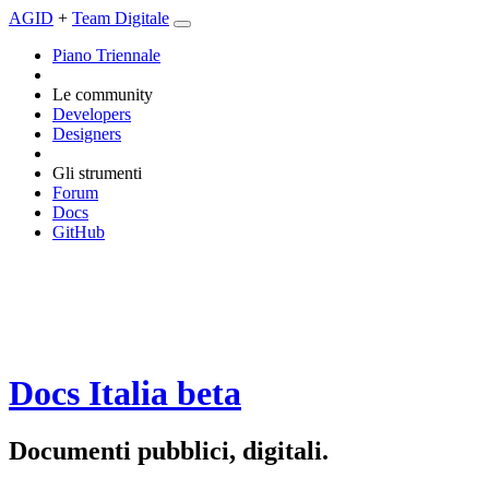
AGID
+
Team Digitale
Piano Triennale
Le community
Developers
Designers
Gli strumenti
Forum
Docs
GitHub
Docs Italia
beta
Documenti pubblici, digitali.