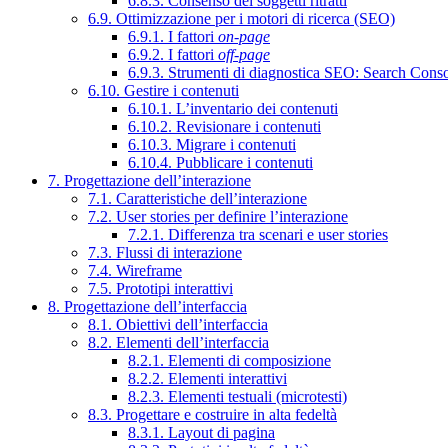
6.8.3. Consenso dei soggetti ritratti
6.9. Ottimizzazione per i motori di ricerca (SEO)
6.9.1. I fattori
on-page
6.9.2. I fattori
off-page
6.9.3. Strumenti di diagnostica SEO: Search Cons
6.10. Gestire i contenuti
6.10.1. L’inventario dei contenuti
6.10.2. Revisionare i contenuti
6.10.3. Migrare i contenuti
6.10.4. Pubblicare i contenuti
7. Progettazione dell’interazione
7.1. Caratteristiche dell’interazione
7.2. User stories per definire l’interazione
7.2.1. Differenza tra scenari e user stories
7.3. Flussi di interazione
7.4. Wireframe
7.5. Prototipi interattivi
8. Progettazione dell’interfaccia
8.1. Obiettivi dell’interfaccia
8.2. Elementi dell’interfaccia
8.2.1. Elementi di composizione
8.2.2. Elementi interattivi
8.2.3. Elementi testuali (microtesti)
8.3. Progettare e costruire in alta fedeltà
8.3.1. Layout di pagina