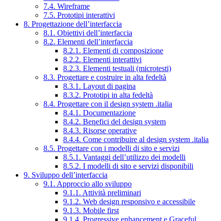
7.4. Wireframe
7.5. Prototipi interattivi
8. Progettazione dell’interfaccia
8.1. Obiettivi dell’interfaccia
8.2. Elementi dell’interfaccia
8.2.1. Elementi di composizione
8.2.2. Elementi interattivi
8.2.3. Elementi testuali (microtesti)
8.3. Progettare e costruire in alta fedeltà
8.3.1. Layout di pagina
8.3.2. Prototipi in alta fedeltà
8.4. Progettare con il design system .italia
8.4.1. Documentazione
8.4.2. Benefici del design system
8.4.3. Risorse operative
8.4.4. Come contribuire al design system .italia
8.5. Progettare con i modelli di sito e servizi
8.5.1. Vantaggi dell’utilizzo dei modelli
8.5.2. I modelli di sito e servizi disponibili
9. Sviluppo dell’interfaccia
9.1. Approccio allo sviluppo
9.1.1. Attività preliminari
9.1.2. Web design responsivo e accessibile
9.1.3. Mobile first
9.1.4. Progressive enhancement e Graceful