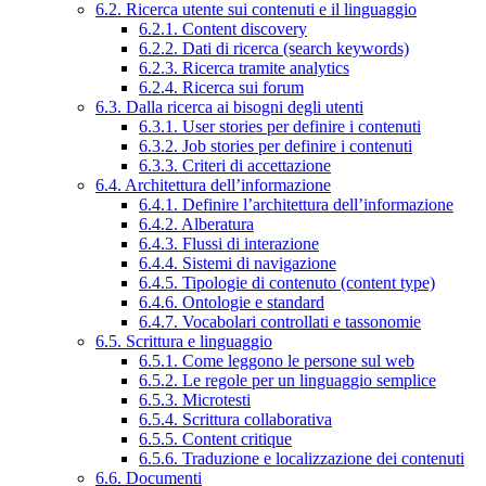
6.2. Ricerca utente sui contenuti e il linguaggio
6.2.1. Content discovery
6.2.2. Dati di ricerca (search keywords)
6.2.3. Ricerca tramite analytics
6.2.4. Ricerca sui forum
6.3. Dalla ricerca ai bisogni degli utenti
6.3.1. User stories per definire i contenuti
6.3.2. Job stories per definire i contenuti
6.3.3. Criteri di accettazione
6.4. Architettura dell’informazione
6.4.1. Definire l’architettura dell’informazione
6.4.2. Alberatura
6.4.3. Flussi di interazione
6.4.4. Sistemi di navigazione
6.4.5. Tipologie di contenuto (content type)
6.4.6. Ontologie e standard
6.4.7. Vocabolari controllati e tassonomie
6.5. Scrittura e linguaggio
6.5.1. Come leggono le persone sul web
6.5.2. Le regole per un linguaggio semplice
6.5.3. Microtesti
6.5.4. Scrittura collaborativa
6.5.5. Content critique
6.5.6. Traduzione e localizzazione dei contenuti
6.6. Documenti