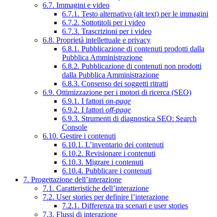
6.7. Immagini e video
6.7.1. Testo alternativo (alt text) per le immagini
6.7.2. Sottotitoli per i video
6.7.3. Trascrizioni per i video
6.8. Proprietà intellettuale e privacy
6.8.1. Pubblicazione di contenuti prodotti dalla
Pubblica Amministrazione
6.8.2. Pubblicazione di contenuti non prodotti
dalla Pubblica Amministrazione
6.8.3. Consenso dei soggetti ritratti
6.9. Ottimizzazione per i motori di ricerca (SEO)
6.9.1. I fattori
on-page
6.9.2. I fattori
off-page
6.9.3. Strumenti di diagnostica SEO: Search
Console
6.10. Gestire i contenuti
6.10.1. L’inventario dei contenuti
6.10.2. Revisionare i contenuti
6.10.3. Migrare i contenuti
6.10.4. Pubblicare i contenuti
7. Progettazione dell’interazione
7.1. Caratteristiche dell’interazione
7.2. User stories per definire l’interazione
7.2.1. Differenza tra scenari e user stories
7.3. Flussi di interazione