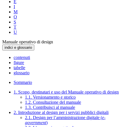
E
I
M
O
S
T
U
Manuale operativo di design
indici e glossario
contenuti
figure
tabelle
glossario
Sommario
1. Scopo, destinatari e uso del Manuale operativo di design
1.1. Versionamento e storico
1.2. Consultazione del manuale
1.3. Contribuisci al manuale
2. Introduzione al design per i servizi pubblici digitali
2.1. Design per l’amministrazione digitale (
e-
government
)