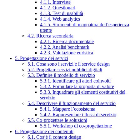
4.1.1. Interviste
4.1.2. Questionari
4.1.3. Test di usabilità
4.1.4. Web analytics
4.1.5. Strumenti di mappatura dell’esperienza
utente
4.2. Ricerca secondaria
4.2.1. Ricerca documentale
4.2.2. Analisi benchmark
4.2.3. Valutazione euristica
5. Progettazione dei servizi
5.1. Cosa sono i servizi e il service design
5.2. Progettare servizi pubblici digitali
5.3. Definire il modello di servizio
5.3.1. Identificare gli attori coinvolti
5.3.2. Formulare la proposta di valore
5.3.3. Inquadrare gli elementi costitutivi del
servizio
5.4. Descrivere il funzionamento del servizio
5.4.1. Mappare l’ecosistema
5.4.2. Rappresentare i flussi di servizio
5.5. Co-progettare le soluzioni
5.5.1. Workshop di co-progettazione
6. Progettazione dei contenuti
6.1. Cos’è il content design