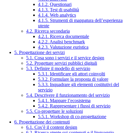
4.1.2. Questionari
4.1.3. Test di usabilità
4.1.4. Web analytics
4.1.5. Strumenti di mappatura dell’esperienza
utente
4.2. Ricerca secondaria
4.2.1. Ricerca documentale
4.2.2. Analisi benchmark
4.2.3. Valutazione euristica
5. Progettazione dei servizi
5.1. Cosa sono i servizi e il service design
5.2. Progettare servizi pubblici digitali
5.3. Definire il modello di servizio
5.3.1. Identificare gli attori coinvolti
5.3.2. Formulare la proposta di valore
5.3.3. Inquadrare gli elementi costitutivi del
servizio
5.4. Descrivere il funzionamento del servizio
5.4.1. Mappare l’ecosistema
5.4.2. Rappresentare i flussi di servizio
5.5. Co-progettare le soluzioni
5.5.1. Workshop di co-progettazione
6. Progettazione dei contenuti
6.1. Cos’è il content design
6.2. Ricerca utente sui contenuti e il linguaggio