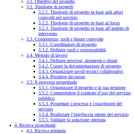
3.1. Obiettivi del progetto
3.2. Tipologie di progetti
3.2.1. Tipologie di progetto in base agli attori
coinvolti nel servizio
3.2.2. Tipologie di progetto in base al focus
3.2.3. Tipologie di progetto in base all’ambito di
intervento
3.3. Competenze, ruoli e figure coinvolte
3.3.1. Coordinatore di progetto
3.3.2. Definire ruoli e responsabilità
3.4. Metodo di lavoro
3.4.1. Definire processi, strumenti e rituali
3.4.2. Curare la documentazione di progetto
3.4.3. Organizzare tavoli tecnici collaborativi
3.4.4. Prendere decisioni
3.5. Il processo progettuale
3.5.1. Organizzare il progetto e la sua gestione
3.5.2. Comprendere il contesto d’uso del servizio
pubblico
3.5.3. Progettare i processi e i
touchpoint
del
servizio
3.5.4. Realizzare l’interfaccia utente del servizio
3.5.5. Validare la soluzione ottenuta
4. Ricerca progettuale
4.1. Ricerca primaria