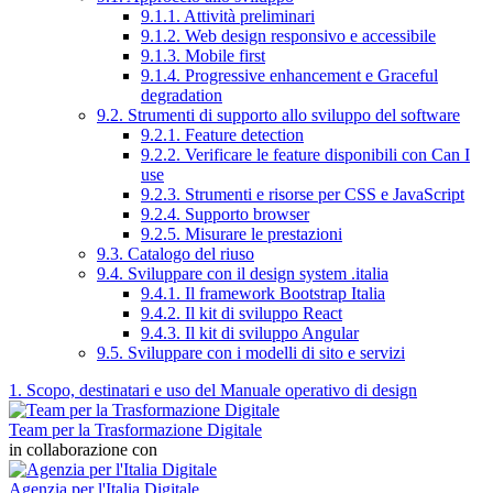
9.1.1. Attività preliminari
9.1.2. Web design responsivo e accessibile
9.1.3. Mobile first
9.1.4. Progressive enhancement e Graceful
degradation
9.2. Strumenti di supporto allo sviluppo del software
9.2.1. Feature detection
9.2.2. Verificare le feature disponibili con Can I
use
9.2.3. Strumenti e risorse per CSS e JavaScript
9.2.4. Supporto browser
9.2.5. Misurare le prestazioni
9.3. Catalogo del riuso
9.4. Sviluppare con il design system .italia
9.4.1. Il framework Bootstrap Italia
9.4.2. Il kit di sviluppo React
9.4.3. Il kit di sviluppo Angular
9.5. Sviluppare con i modelli di sito e servizi
1. Scopo, destinatari e uso del Manuale operativo di design
Team per la Trasformazione Digitale
in collaborazione con
Agenzia per l'Italia Digitale