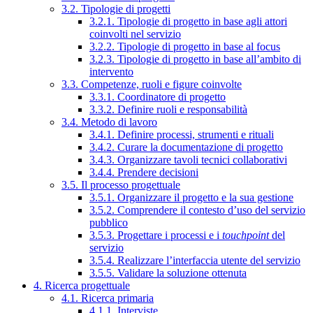
3.2. Tipologie di progetti
3.2.1. Tipologie di progetto in base agli attori
coinvolti nel servizio
3.2.2. Tipologie di progetto in base al focus
3.2.3. Tipologie di progetto in base all’ambito di
intervento
3.3. Competenze, ruoli e figure coinvolte
3.3.1. Coordinatore di progetto
3.3.2. Definire ruoli e responsabilità
3.4. Metodo di lavoro
3.4.1. Definire processi, strumenti e rituali
3.4.2. Curare la documentazione di progetto
3.4.3. Organizzare tavoli tecnici collaborativi
3.4.4. Prendere decisioni
3.5. Il processo progettuale
3.5.1. Organizzare il progetto e la sua gestione
3.5.2. Comprendere il contesto d’uso del servizio
pubblico
3.5.3. Progettare i processi e i
touchpoint
del
servizio
3.5.4. Realizzare l’interfaccia utente del servizio
3.5.5. Validare la soluzione ottenuta
4. Ricerca progettuale
4.1. Ricerca primaria
4.1.1. Interviste