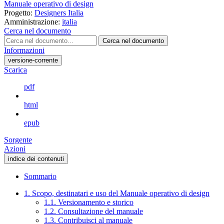
Manuale operativo di design
Progetto:
Designers Italia
Amministrazione:
italia
Cerca nel documento
Cerca nel documento
Informazioni
versione-corrente
Scarica
pdf
html
epub
Sorgente
Azioni
indice dei contenuti
Sommario
1. Scopo, destinatari e uso del Manuale operativo di design
1.1. Versionamento e storico
1.2. Consultazione del manuale
1.3. Contribuisci al manuale