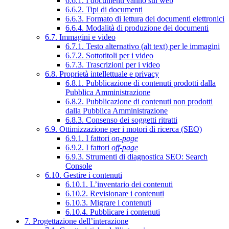
6.6.1. I documenti vanno sul web
6.6.2. Tipi di documenti
6.6.3. Formato di lettura dei documenti elettronici
6.6.4. Modalità di produzione dei documenti
6.7. Immagini e video
6.7.1. Testo alternativo (alt text) per le immagini
6.7.2. Sottotitoli per i video
6.7.3. Trascrizioni per i video
6.8. Proprietà intellettuale e privacy
6.8.1. Pubblicazione di contenuti prodotti dalla
Pubblica Amministrazione
6.8.2. Pubblicazione di contenuti non prodotti
dalla Pubblica Amministrazione
6.8.3. Consenso dei soggetti ritratti
6.9. Ottimizzazione per i motori di ricerca (SEO)
6.9.1. I fattori
on-page
6.9.2. I fattori
off-page
6.9.3. Strumenti di diagnostica SEO: Search
Console
6.10. Gestire i contenuti
6.10.1. L’inventario dei contenuti
6.10.2. Revisionare i contenuti
6.10.3. Migrare i contenuti
6.10.4. Pubblicare i contenuti
7. Progettazione dell’interazione