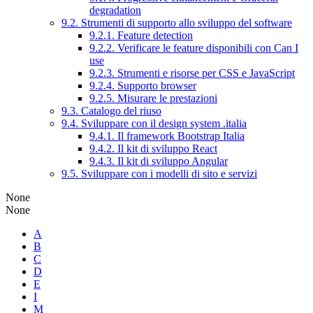
degradation
9.2. Strumenti di supporto allo sviluppo del software
9.2.1. Feature detection
9.2.2. Verificare le feature disponibili con Can I
use
9.2.3. Strumenti e risorse per CSS e JavaScript
9.2.4. Supporto browser
9.2.5. Misurare le prestazioni
9.3. Catalogo del riuso
9.4. Sviluppare con il design system .italia
9.4.1. Il framework Bootstrap Italia
9.4.2. Il kit di sviluppo React
9.4.3. Il kit di sviluppo Angular
9.5. Sviluppare con i modelli di sito e servizi
None
None
A
B
C
D
E
I
M