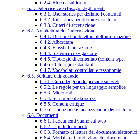
6.2.4. Ricerca sui forum
6.3. Dalla ricerca ai bisogni degli utenti
6.3.1. User stories per definire i contenuti
6.3.2. Job stories per definire i contenuti
6.3.3. Criteri di accettazione
6.4. Architettura dell’informazione
6.4.1. Definire l’architettura dell’informazione
6.4.2. Alberatura
6.4.3. Flussi di interazione
6.4.4. Sistemi di navigazione
6.4.5. Tipologie di contenuto (content type)
6.4.6. Ontologie e standard
6.4.7. Vocabolari controllati e tassonomie
6.5. Scrittura e linguaggio
6.5.1. Come leggono le persone sul web
6.5.2. Le regole per un linguaggio semplice
6.5.3. Microtesti
6.5.4. Scrittura collaborativa
6.5.5. Content critique
6.5.6. Traduzione e localizzazione dei contenuti
6.6. Documenti
6.6.1. I documenti vanno sul web
6.6.2. Tipi di documenti
6.6.3. Formato di lettura dei documenti elettronici
6.6.4. Modalità di produzione dei documenti