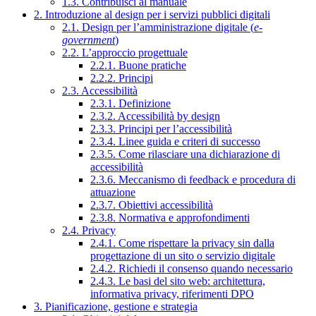
1.3. Contribuisci al manuale
2. Introduzione al design per i servizi pubblici digitali
2.1. Design per l’amministrazione digitale (
e-
government
)
2.2. L’approccio progettuale
2.2.1. Buone pratiche
2.2.2. Principi
2.3. Accessibilità
2.3.1. Definizione
2.3.2. Accessibilità by design
2.3.3. Principi per l’accessibilità
2.3.4. Linee guida e criteri di successo
2.3.5. Come rilasciare una dichiarazione di
accessibilità
2.3.6. Meccanismo di feedback e procedura di
attuazione
2.3.7. Obiettivi accessibilità
2.3.8. Normativa e approfondimenti
2.4. Privacy
2.4.1. Come rispettare la privacy sin dalla
progettazione di un sito o servizio digitale
2.4.2. Richiedi il consenso quando necessario
2.4.3. Le basi del sito web: architettura,
informativa privacy, riferimenti DPO
3. Pianificazione, gestione e strategia