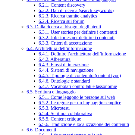
6.2.1. Content discovery
6.2.2. Dati di ricerca (search keywords)
6.2.3. Ricerca tramite analytics
6.2.4. Ricerca sui forum
6.3. Dalla ricerca ai bisogni degli utenti
6.3.1. User stories per definire i contenuti
6.3.2. Job stories per definire i contenuti
6.3.3. Criteri di accettazione
6.4. Architettura dell’informazione
6.4.1. Definire l’architettura dell’informazione
6.4.2. Alberatura
6.4.3. Flussi di interazione
6.4.4. Sistemi di navigazione
6.4.5. Tipologie di contenuto (content type)
6.4.6. Ontologie e standard
6.4.7. Vocabolari controllati e tassonomie
6.5. Scrittura e linguaggio
6.5.1. Come leggono le persone sul web
6.5.2. Le regole per un linguaggio semplice
6.5.3. Microtesti
6.5.4. Scrittura collaborativa
6.5.5. Content critique
6.5.6. Traduzione e localizzazione dei contenuti
6.6. Documenti