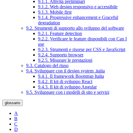
9.1.1. Attività preliminari
9.1.2. Web design responsivo e accessibile
9.1.3. Mobile first
9.1.4. Progressive enhancement e Graceful
degradation
9.2. Strumenti di supporto allo sviluppo del software
9.2.1. Feature detection
9.2.2. Verificare le feature disponibili con Can I
use
9.2.3. Strumenti e risorse per CSS e JavaScript
9.2.4. Supporto browser
9.2.5. Misurare le prestazioni
9.3. Catalogo del riuso
9.4. Sviluppare con il design system .italia
9.4.1. Il framework Bootstrap Italia
9.4.2. Il kit di sviluppo React
9.4.3. Il kit di sviluppo Angular
9.5. Sviluppare con i modelli di sito e servizi
glossario
A
B
C
D