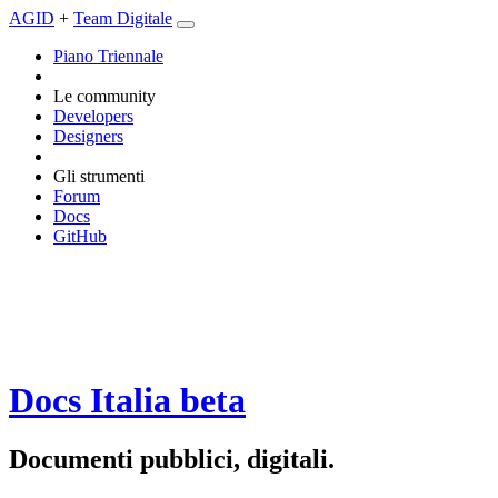
AGID
+
Team Digitale
Piano Triennale
Le community
Developers
Designers
Gli strumenti
Forum
Docs
GitHub
Docs Italia
beta
Documenti pubblici, digitali.