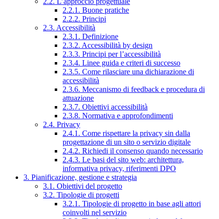
2.2. L’approccio progettuale
2.2.1. Buone pratiche
2.2.2. Principi
2.3. Accessibilità
2.3.1. Definizione
2.3.2. Accessibilità by design
2.3.3. Principi per l’accessibilità
2.3.4. Linee guida e criteri di successo
2.3.5. Come rilasciare una dichiarazione di
accessibilità
2.3.6. Meccanismo di feedback e procedura di
attuazione
2.3.7. Obiettivi accessibilità
2.3.8. Normativa e approfondimenti
2.4. Privacy
2.4.1. Come rispettare la privacy sin dalla
progettazione di un sito o servizio digitale
2.4.2. Richiedi il consenso quando necessario
2.4.3. Le basi del sito web: architettura,
informativa privacy, riferimenti DPO
3. Pianificazione, gestione e strategia
3.1. Obiettivi del progetto
3.2. Tipologie di progetti
3.2.1. Tipologie di progetto in base agli attori
coinvolti nel servizio