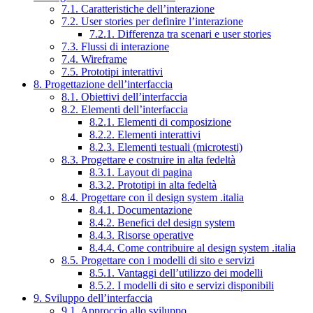
7.1. Caratteristiche dell’interazione
7.2. User stories per definire l’interazione
7.2.1. Differenza tra scenari e user stories
7.3. Flussi di interazione
7.4. Wireframe
7.5. Prototipi interattivi
8. Progettazione dell’interfaccia
8.1. Obiettivi dell’interfaccia
8.2. Elementi dell’interfaccia
8.2.1. Elementi di composizione
8.2.2. Elementi interattivi
8.2.3. Elementi testuali (microtesti)
8.3. Progettare e costruire in alta fedeltà
8.3.1. Layout di pagina
8.3.2. Prototipi in alta fedeltà
8.4. Progettare con il design system .italia
8.4.1. Documentazione
8.4.2. Benefici del design system
8.4.3. Risorse operative
8.4.4. Come contribuire al design system .italia
8.5. Progettare con i modelli di sito e servizi
8.5.1. Vantaggi dell’utilizzo dei modelli
8.5.2. I modelli di sito e servizi disponibili
9. Sviluppo dell’interfaccia
9.1. Approccio allo sviluppo