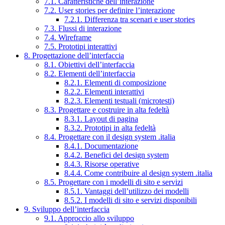
7.1. Caratteristiche dell’interazione
7.2. User stories per definire l’interazione
7.2.1. Differenza tra scenari e user stories
7.3. Flussi di interazione
7.4. Wireframe
7.5. Prototipi interattivi
8. Progettazione dell’interfaccia
8.1. Obiettivi dell’interfaccia
8.2. Elementi dell’interfaccia
8.2.1. Elementi di composizione
8.2.2. Elementi interattivi
8.2.3. Elementi testuali (microtesti)
8.3. Progettare e costruire in alta fedeltà
8.3.1. Layout di pagina
8.3.2. Prototipi in alta fedeltà
8.4. Progettare con il design system .italia
8.4.1. Documentazione
8.4.2. Benefici del design system
8.4.3. Risorse operative
8.4.4. Come contribuire al design system .italia
8.5. Progettare con i modelli di sito e servizi
8.5.1. Vantaggi dell’utilizzo dei modelli
8.5.2. I modelli di sito e servizi disponibili
9. Sviluppo dell’interfaccia
9.1. Approccio allo sviluppo