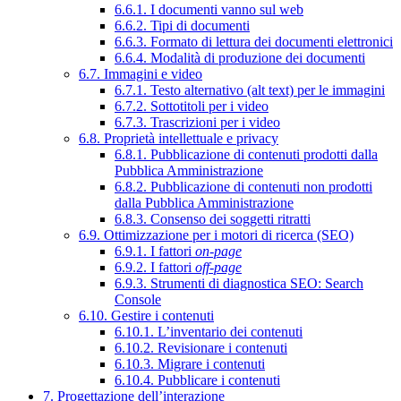
6.6.1. I documenti vanno sul web
6.6.2. Tipi di documenti
6.6.3. Formato di lettura dei documenti elettronici
6.6.4. Modalità di produzione dei documenti
6.7. Immagini e video
6.7.1. Testo alternativo (alt text) per le immagini
6.7.2. Sottotitoli per i video
6.7.3. Trascrizioni per i video
6.8. Proprietà intellettuale e privacy
6.8.1. Pubblicazione di contenuti prodotti dalla
Pubblica Amministrazione
6.8.2. Pubblicazione di contenuti non prodotti
dalla Pubblica Amministrazione
6.8.3. Consenso dei soggetti ritratti
6.9. Ottimizzazione per i motori di ricerca (SEO)
6.9.1. I fattori
on-page
6.9.2. I fattori
off-page
6.9.3. Strumenti di diagnostica SEO: Search
Console
6.10. Gestire i contenuti
6.10.1. L’inventario dei contenuti
6.10.2. Revisionare i contenuti
6.10.3. Migrare i contenuti
6.10.4. Pubblicare i contenuti
7. Progettazione dell’interazione