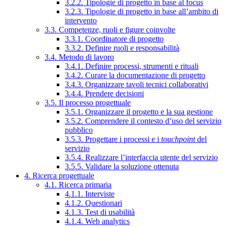
3.2.2. Tipologie di progetto in base al focus
3.2.3. Tipologie di progetto in base all’ambito di
intervento
3.3. Competenze, ruoli e figure coinvolte
3.3.1. Coordinatore di progetto
3.3.2. Definire ruoli e responsabilità
3.4. Metodo di lavoro
3.4.1. Definire processi, strumenti e rituali
3.4.2. Curare la documentazione di progetto
3.4.3. Organizzare tavoli tecnici collaborativi
3.4.4. Prendere decisioni
3.5. Il processo progettuale
3.5.1. Organizzare il progetto e la sua gestione
3.5.2. Comprendere il contesto d’uso del servizio
pubblico
3.5.3. Progettare i processi e i
touchpoint
del
servizio
3.5.4. Realizzare l’interfaccia utente del servizio
3.5.5. Validare la soluzione ottenuta
4. Ricerca progettuale
4.1. Ricerca primaria
4.1.1. Interviste
4.1.2. Questionari
4.1.3. Test di usabilità
4.1.4. Web analytics