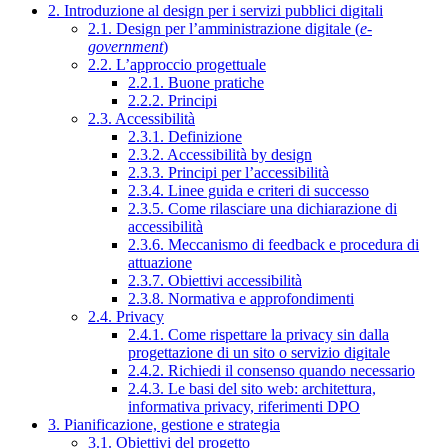
2. Introduzione al design per i servizi pubblici digitali
2.1. Design per l’amministrazione digitale (
e-
government
)
2.2. L’approccio progettuale
2.2.1. Buone pratiche
2.2.2. Principi
2.3. Accessibilità
2.3.1. Definizione
2.3.2. Accessibilità by design
2.3.3. Principi per l’accessibilità
2.3.4. Linee guida e criteri di successo
2.3.5. Come rilasciare una dichiarazione di
accessibilità
2.3.6. Meccanismo di feedback e procedura di
attuazione
2.3.7. Obiettivi accessibilità
2.3.8. Normativa e approfondimenti
2.4. Privacy
2.4.1. Come rispettare la privacy sin dalla
progettazione di un sito o servizio digitale
2.4.2. Richiedi il consenso quando necessario
2.4.3. Le basi del sito web: architettura,
informativa privacy, riferimenti DPO
3. Pianificazione, gestione e strategia
3.1. Obiettivi del progetto