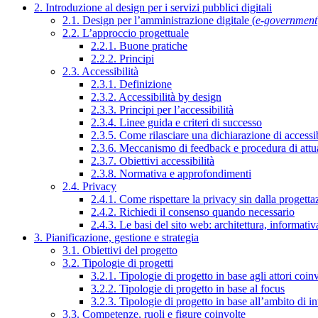
2. Introduzione al design per i servizi pubblici digitali
2.1. Design per l’amministrazione digitale (
e-government
2.2. L’approccio progettuale
2.2.1. Buone pratiche
2.2.2. Principi
2.3. Accessibilità
2.3.1. Definizione
2.3.2. Accessibilità by design
2.3.3. Principi per l’accessibilità
2.3.4. Linee guida e criteri di successo
2.3.5. Come rilasciare una dichiarazione di accessib
2.3.6. Meccanismo di feedback e procedura di attu
2.3.7. Obiettivi accessibilità
2.3.8. Normativa e approfondimenti
2.4. Privacy
2.4.1. Come rispettare la privacy sin dalla progettaz
2.4.2. Richiedi il consenso quando necessario
2.4.3. Le basi del sito web: architettura, informati
3. Pianificazione, gestione e strategia
3.1. Obiettivi del progetto
3.2. Tipologie di progetti
3.2.1. Tipologie di progetto in base agli attori coinv
3.2.2. Tipologie di progetto in base al focus
3.2.3. Tipologie di progetto in base all’ambito di i
3.3. Competenze, ruoli e figure coinvolte