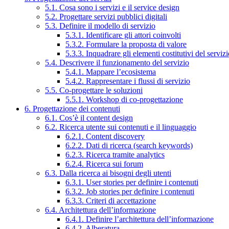
5.1. Cosa sono i servizi e il service design
5.2. Progettare servizi pubblici digitali
5.3. Definire il modello di servizio
5.3.1. Identificare gli attori coinvolti
5.3.2. Formulare la proposta di valore
5.3.3. Inquadrare gli elementi costitutivi del serviz
5.4. Descrivere il funzionamento del servizio
5.4.1. Mappare l’ecosistema
5.4.2. Rappresentare i flussi di servizio
5.5. Co-progettare le soluzioni
5.5.1. Workshop di co-progettazione
6. Progettazione dei contenuti
6.1. Cos’è il content design
6.2. Ricerca utente sui contenuti e il linguaggio
6.2.1. Content discovery
6.2.2. Dati di ricerca (search keywords)
6.2.3. Ricerca tramite analytics
6.2.4. Ricerca sui forum
6.3. Dalla ricerca ai bisogni degli utenti
6.3.1. User stories per definire i contenuti
6.3.2. Job stories per definire i contenuti
6.3.3. Criteri di accettazione
6.4. Architettura dell’informazione
6.4.1. Definire l’architettura dell’informazione
6.4.2. Alberatura