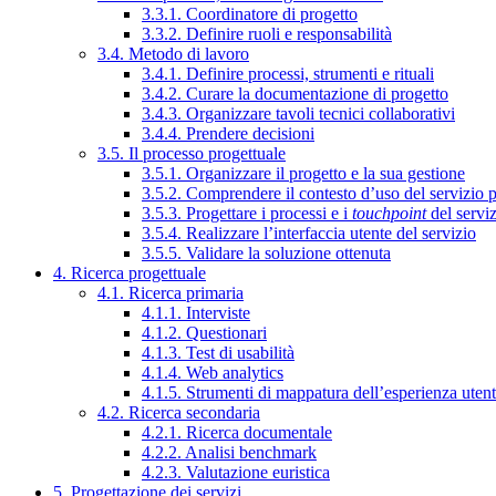
3.3.1. Coordinatore di progetto
3.3.2. Definire ruoli e responsabilità
3.4. Metodo di lavoro
3.4.1. Definire processi, strumenti e rituali
3.4.2. Curare la documentazione di progetto
3.4.3. Organizzare tavoli tecnici collaborativi
3.4.4. Prendere decisioni
3.5. Il processo progettuale
3.5.1. Organizzare il progetto e la sua gestione
3.5.2. Comprendere il contesto d’uso del servizio 
3.5.3. Progettare i processi e i
touchpoint
del servi
3.5.4. Realizzare l’interfaccia utente del servizio
3.5.5. Validare la soluzione ottenuta
4. Ricerca progettuale
4.1. Ricerca primaria
4.1.1. Interviste
4.1.2. Questionari
4.1.3. Test di usabilità
4.1.4. Web analytics
4.1.5. Strumenti di mappatura dell’esperienza uten
4.2. Ricerca secondaria
4.2.1. Ricerca documentale
4.2.2. Analisi benchmark
4.2.3. Valutazione euristica
5. Progettazione dei servizi