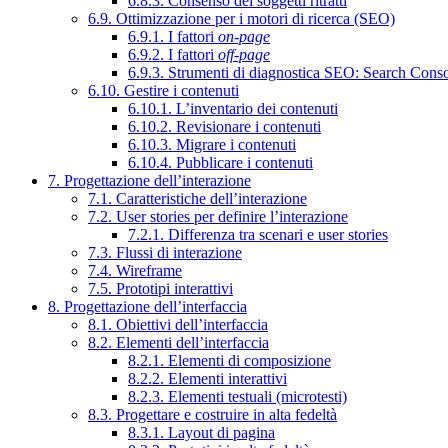
6.8.3. Consenso dei soggetti ritratti
6.9. Ottimizzazione per i motori di ricerca (SEO)
6.9.1. I fattori
on-page
6.9.2. I fattori
off-page
6.9.3. Strumenti di diagnostica SEO: Search Cons
6.10. Gestire i contenuti
6.10.1. L’inventario dei contenuti
6.10.2. Revisionare i contenuti
6.10.3. Migrare i contenuti
6.10.4. Pubblicare i contenuti
7. Progettazione dell’interazione
7.1. Caratteristiche dell’interazione
7.2. User stories per definire l’interazione
7.2.1. Differenza tra scenari e user stories
7.3. Flussi di interazione
7.4. Wireframe
7.5. Prototipi interattivi
8. Progettazione dell’interfaccia
8.1. Obiettivi dell’interfaccia
8.2. Elementi dell’interfaccia
8.2.1. Elementi di composizione
8.2.2. Elementi interattivi
8.2.3. Elementi testuali (microtesti)
8.3. Progettare e costruire in alta fedeltà
8.3.1. Layout di pagina