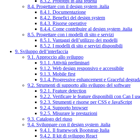
8.3.2. Prototipi in alta fedeltà
8.4. Progettare con il design system .italia
8.4.1. Documentazione
8.4.2. Benefici del design system
8.4.3. Risorse operative
8.4.4. Come contribuire al design system .italia
8.5. Progettare con i modelli di sito e servizi
8.5.1. Vantaggi dell’utilizzo dei modelli
8.5.2. I modelli di sito e servizi disponibili
9. Sviluppo dell’interfaccia
9.1. Approccio allo sviluppo
9.1.1. Attività preliminari
9.1.2. Web design responsivo e accessibile
9.1.3. Mobile first
9.1.4. Progressive enhancement e Graceful degrad
9.2. Strumenti di supporto allo sviluppo del software
9.2.1. Feature detection
9.2.2. Verificare le feature disponibili con Can I us
9.2.3. Strumenti e risorse per CSS e JavaScript
9.2.4. Supporto browser
9.2.5. Misurare le prestazioni
9.3. Catalogo del riuso
9.4. Sviluppare con il design system .italia
9.4.1. Il framework Bootstrap Italia
9.4.2. Il kit di sviluppo React