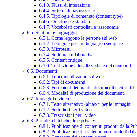
6.4.3. Flussi di interazione
6.4.4. Sistemi di navigazione
6.4.5. Tipologie di contenuto (content type)
6.4.6. Ontologie e standard
6.4.7. Vocabolari controllati e tassonomie
6.5. Scrittura e linguaggio
6.5.1. Come leggono le persone sul web
6.5.2. Le regole per un linguaggio semplice
6.5.3. Microtesti
6.5.4. Scrittura collaborativa
6.5.5. Content critique
6.5.6. Traduzione e localizzazione dei contenuti
6.6. Documenti
6.6.1. I documenti vanno sul web
6.6.2. Tipi di documenti
6.6.3. Formato di lettura dei documenti elettronici
6.6.4. Modalità di produzione dei documenti
6.7. Immagini e video
6.7.1. Testo alternativo (alt text) per le immagini
6.7.2. Sottotitoli per i video
6.7.3. Trascrizioni per i video
6.8. Proprietà intellettuale e privacy
6.8.1. Pubblicazione di contenuti prodotti dalla P
6.8.2. Pubblicazione di contenuti non prodotti dal