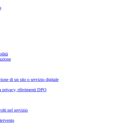
)
ilità
azione
ione di un sito o servizio digitale
va privacy, riferimenti DPO
olti nel servizio
ntervento