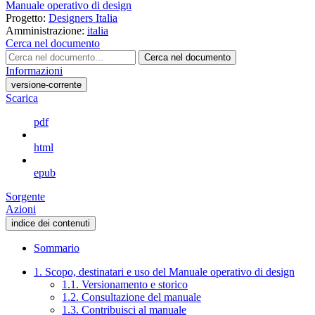
Manuale operativo di design
Progetto:
Designers Italia
Amministrazione:
italia
Cerca nel documento
Cerca nel documento
Informazioni
versione-corrente
Scarica
pdf
html
epub
Sorgente
Azioni
indice dei contenuti
Sommario
1. Scopo, destinatari e uso del Manuale operativo di design
1.1. Versionamento e storico
1.2. Consultazione del manuale
1.3. Contribuisci al manuale