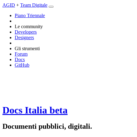
AGID
+
Team Digitale
Piano Triennale
Le community
Developers
Designers
Gli strumenti
Forum
Docs
GitHub
Docs Italia
beta
Documenti pubblici, digitali.