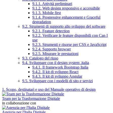
9.1.1. Attività preliminari
9.1.2. Web design responsivo e accessibile
9.1.3. Mobile first
9.1.4. Progressive enhancement e Graceful
degradation
9.2. Strumenti di supporto allo sviluppo del software
9.2.1. Feature detection
9.2.2. Verificare le feature disponibili con Can I
use
9.2.3. Strumenti e risorse per CSS e JavaScript
9.2.4. Supporto browser
9.2.5. Misurare le prestazioni
9.3. Catalogo del riuso
9.4. Sviluppare con il design system .italia
9.4.1. Il framework Bootstrap Italia
9.4.2. Il kit di sviluppo React
9.4.3. Il kit di sviluppo Angular
9.5. Sviluppare con i modelli di sito e servizi
1. Scopo, destinatari e uso del Manuale operativo di design
Team per la Trasformazione Digitale
in collaborazione con
Agenzia per l'Italia Digitale