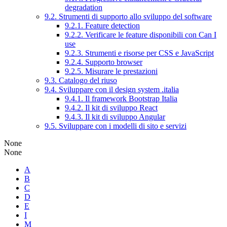
degradation
9.2. Strumenti di supporto allo sviluppo del software
9.2.1. Feature detection
9.2.2. Verificare le feature disponibili con Can I
use
9.2.3. Strumenti e risorse per CSS e JavaScript
9.2.4. Supporto browser
9.2.5. Misurare le prestazioni
9.3. Catalogo del riuso
9.4. Sviluppare con il design system .italia
9.4.1. Il framework Bootstrap Italia
9.4.2. Il kit di sviluppo React
9.4.3. Il kit di sviluppo Angular
9.5. Sviluppare con i modelli di sito e servizi
None
None
A
B
C
D
E
I
M