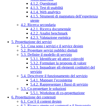
4.1.2. Questionari
4.1.3. Test di usabilità
4.1.4. Web analytics
4.1.5. Strumenti di mappatura dell’esperienza
utente
4.2. Ricerca secondaria
4.2.1. Ricerca documentale
4.2.2. Analisi benchmark
4.2.3. Valutazione euristica
5. Progettazione dei servizi
5.1. Cosa sono i servizi e il service design
5.2. Progettare servizi pubblici digitali
5.3. Definire il modello di servizio
5.3.1. Identificare gli attori coinvolti
5.3.2. Formulare la proposta di valore
5.3.3. Inquadrare gli elementi costitutivi del
servizio
5.4. Descrivere il funzionamento del servizio
5.4.1. Mappare l’ecosistema
5.4.2. Rappresentare i flussi di servizio
5.5. Co-progettare le soluzioni
5.5.1. Workshop di co-progettazione
6. Progettazione dei contenuti
6.1. Cos’è il content design
6.2. Ricerca utente sui contenuti e il linguaggio