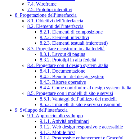
7.4. Wireframe
7.5. Prototipi interattivi
8. Progettazione dell’interfaccia
8.1. Obiettivi dell’interfaccia
8.2. Elementi dell’interfaccia
8.2.1. Elementi di composizione
8.2.2. Elementi interattivi
8.2.3. Elementi testuali (microtesti)
8.3. Progettare e costruire in alta fedeltà
8.3.1. Layout di pagina
8.3.2. Prototipi in alta fedeltà
8.4. Progettare con il design system .italia
8.4.1. Documentazione
8.4.2. Benefici del design system
8.4.3. Risorse operative
8.4.4. Come contribuire al design system .italia
8.5. Progettare con i modelli di sito e servizi
8.5.1. Vantaggi dell’utilizzo dei modelli
8.5.2. I modelli di sito e servizi disponibili
9. Sviluppo dell’interfaccia
9.1. Approccio allo sviluppo
9.1.1. Attività preliminari
9.1.2. Web design responsivo e accessibile
9.1.3. Mobile first
9.1.4. Progressive enhancement e Graceful