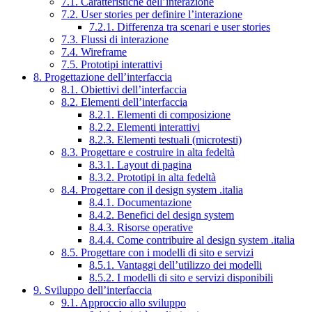
7.1. Caratteristiche dell’interazione
7.2. User stories per definire l’interazione
7.2.1. Differenza tra scenari e user stories
7.3. Flussi di interazione
7.4. Wireframe
7.5. Prototipi interattivi
8. Progettazione dell’interfaccia
8.1. Obiettivi dell’interfaccia
8.2. Elementi dell’interfaccia
8.2.1. Elementi di composizione
8.2.2. Elementi interattivi
8.2.3. Elementi testuali (microtesti)
8.3. Progettare e costruire in alta fedeltà
8.3.1. Layout di pagina
8.3.2. Prototipi in alta fedeltà
8.4. Progettare con il design system .italia
8.4.1. Documentazione
8.4.2. Benefici del design system
8.4.3. Risorse operative
8.4.4. Come contribuire al design system .italia
8.5. Progettare con i modelli di sito e servizi
8.5.1. Vantaggi dell’utilizzo dei modelli
8.5.2. I modelli di sito e servizi disponibili
9. Sviluppo dell’interfaccia
9.1. Approccio allo sviluppo