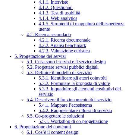
4.1.1. Interviste
4.1.2. Questionari
4.1.3. Test di usabilità
4.1.4. Web analytics
4.1.5. Strumenti di mappatura dell’esperienza
utente
4.2. Ricerca secondaria
4.2.1. Ricerca documentale
4.2.2. Analisi benchmark
4.2.3. Valutazione euristica
5. Progettazione dei servizi
5.1. Cosa sono i servizi e il service design
5.2. Progettare servizi pubblici digitali
5.3. Definire il modello di servizio
5.3.1. Identificare gli attori coinvolti
5.3.2. Formulare la proposta di valore
5.3.3. Inquadrare gli elementi costitutivi del
servizio
5.4. Descrivere il funzionamento del servizio
5.4.1. Mappare l’ecosistema
5.4.2. Rappresentare i flussi di servizio
5.5. Co-progettare le soluzioni
5.5.1. Workshop di co-progettazione
6. Progettazione dei contenuti
6.1. Cos’è il content design