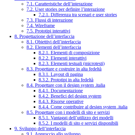
7.1. Caratteristiche dell’interazione
7.2. User stories per definire l’interazione
7.2.1. Differenza tra scenari e user stories
7.3. Flussi di interazione
7.4. Wireframe
7.5. Prototipi interattivi
8. Progettazione dell’interfaccia
8.1. Obiettivi dell’interfaccia
8.2. Elementi dell’interfaccia
8.2.1. Elementi di composizione
8.2.2. Elementi interattivi
8.2.3. Elementi testuali (microtesti)
8.3. Progettare e costruire in alta fedeltà
8.3.1. Layout di pagina
8.3.2. Prototipi in alta fedeltà
8.4. Progettare con il design system .italia
8.4.1. Documentazione
8.4.2. Benefici del design system
8.4.3. Risorse operative
8.4.4. Come contribuire al design system .italia
8.5. Progettare con i modelli di sito e servizi
8.5.1. Vantaggi dell’utilizzo dei modelli
8.5.2. I modelli di sito e servizi disponibili
9. Sviluppo dell’interfaccia
9.1. Approccio allo sviluppo