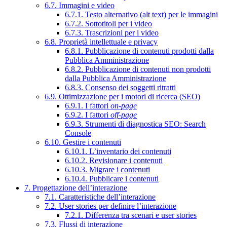
6.7. Immagini e video
6.7.1. Testo alternativo (alt text) per le immagini
6.7.2. Sottotitoli per i video
6.7.3. Trascrizioni per i video
6.8. Proprietà intellettuale e privacy
6.8.1. Pubblicazione di contenuti prodotti dalla
Pubblica Amministrazione
6.8.2. Pubblicazione di contenuti non prodotti
dalla Pubblica Amministrazione
6.8.3. Consenso dei soggetti ritratti
6.9. Ottimizzazione per i motori di ricerca (SEO)
6.9.1. I fattori
on-page
6.9.2. I fattori
off-page
6.9.3. Strumenti di diagnostica SEO: Search
Console
6.10. Gestire i contenuti
6.10.1. L’inventario dei contenuti
6.10.2. Revisionare i contenuti
6.10.3. Migrare i contenuti
6.10.4. Pubblicare i contenuti
7. Progettazione dell’interazione
7.1. Caratteristiche dell’interazione
7.2. User stories per definire l’interazione
7.2.1. Differenza tra scenari e user stories
7.3. Flussi di interazione