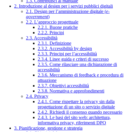
1.3. Contribuisci al manuale
2. Introduzione al design per i servizi pubblici digitali
2.1. Design per l’amministrazione digitale (
e-
government
)
2.2. L’approccio progettuale
2.2.1. Buone pratiche
2.2.2. Principi
2.3. Accessibilità
2.3.1. Definizione
2.3.2. Accessibilità by design
2.3.3. Principi per l’accessibilità
2.3.4. Linee guida e criteri di successo
2.3.5. Come rilasciare una dichiarazione di
accessibilità
2.3.6. Meccanismo di feedback e procedura di
attuazione
2.3.7. Obiettivi accessibilità
2.3.8. Normativa e approfondimenti
2.4. Privacy
2.4.1. Come rispettare la privacy sin dalla
progettazione di un sito o servizio digitale
2.4.2. Richiedi il consenso quando necessario
2.4.3. Le basi del sito web: architettura,
informativa privacy, riferimenti DPO
3. Pianificazione, gestione e strategia