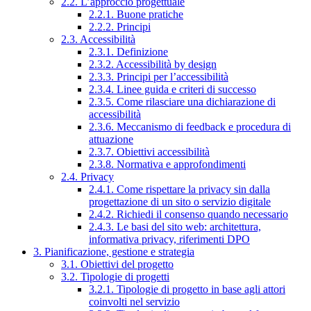
2.2. L’approccio progettuale
2.2.1. Buone pratiche
2.2.2. Principi
2.3. Accessibilità
2.3.1. Definizione
2.3.2. Accessibilità by design
2.3.3. Principi per l’accessibilità
2.3.4. Linee guida e criteri di successo
2.3.5. Come rilasciare una dichiarazione di
accessibilità
2.3.6. Meccanismo di feedback e procedura di
attuazione
2.3.7. Obiettivi accessibilità
2.3.8. Normativa e approfondimenti
2.4. Privacy
2.4.1. Come rispettare la privacy sin dalla
progettazione di un sito o servizio digitale
2.4.2. Richiedi il consenso quando necessario
2.4.3. Le basi del sito web: architettura,
informativa privacy, riferimenti DPO
3. Pianificazione, gestione e strategia
3.1. Obiettivi del progetto
3.2. Tipologie di progetti
3.2.1. Tipologie di progetto in base agli attori
coinvolti nel servizio