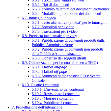
6.6.1. I documenti vanno sul web
6.6.2. Tipi di documenti
6.6.3. Formato di lettura dei documenti elettronici
6.6.4. Modalità di produzione dei documenti
6.7. Immagini e video
6.7.1. Testo alternativo (alt text) per le immagini
6.7.2. Sottotitoli per i video
6.7.3. Trascrizioni per i video
6.8. Proprietà intellettuale e privacy
6.8.1. Pubblicazione di contenuti prodotti dalla
Pubblica Amministrazione
6.8.2. Pubblicazione di contenuti non prodotti
dalla Pubblica Amministrazione
6.8.3. Consenso dei soggetti ritratti
6.9. Ottimizzazione per i motori di ricerca (SEO)
6.9.1. I fattori
on-page
6.9.2. I fattori
off-page
6.9.3. Strumenti di diagnostica SEO: Search
Console
6.10. Gestire i contenuti
6.10.1. L’inventario dei contenuti
6.10.2. Revisionare i contenuti
6.10.3. Migrare i contenuti
6.10.4. Pubblicare i contenuti
7. Progettazione dell’interazione