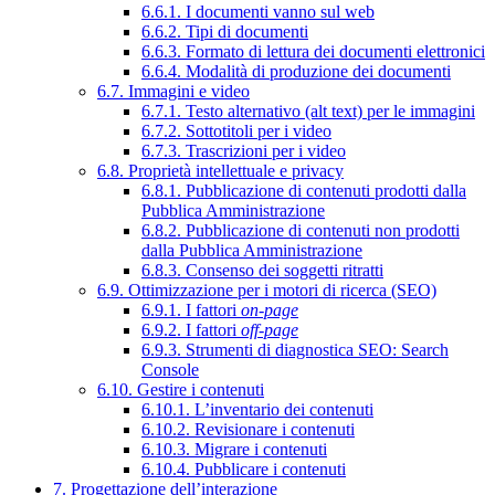
6.6.1. I documenti vanno sul web
6.6.2. Tipi di documenti
6.6.3. Formato di lettura dei documenti elettronici
6.6.4. Modalità di produzione dei documenti
6.7. Immagini e video
6.7.1. Testo alternativo (alt text) per le immagini
6.7.2. Sottotitoli per i video
6.7.3. Trascrizioni per i video
6.8. Proprietà intellettuale e privacy
6.8.1. Pubblicazione di contenuti prodotti dalla
Pubblica Amministrazione
6.8.2. Pubblicazione di contenuti non prodotti
dalla Pubblica Amministrazione
6.8.3. Consenso dei soggetti ritratti
6.9. Ottimizzazione per i motori di ricerca (SEO)
6.9.1. I fattori
on-page
6.9.2. I fattori
off-page
6.9.3. Strumenti di diagnostica SEO: Search
Console
6.10. Gestire i contenuti
6.10.1. L’inventario dei contenuti
6.10.2. Revisionare i contenuti
6.10.3. Migrare i contenuti
6.10.4. Pubblicare i contenuti
7. Progettazione dell’interazione