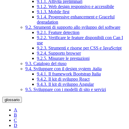
9.1.1. Attività preliminari
9.1.2. Web design responsivo e accessibile
9.1.3. Mobile first
9.1.4. Progressive enhancement e Graceful
degradation
9.2. Strumenti di supporto allo sviluppo del software
9.2.1. Feature detection
9.2.2. Verificare le feature disponibili con Can I
use
9.2.3. Strumenti e risorse per CSS e JavaScript
9.2.4. Supporto browser
9.2.5. Misurare le prestazioni
9.3. Catalogo del riuso
9.4. Sviluppare con il design system .italia
9.4.1. Il framework Bootstrap Italia
9.4.2. Il kit di sviluppo React
9.4.3. Il kit di sviluppo Angular
9.5. Sviluppare con i modelli di sito e servizi
glossario
A
B
C
D