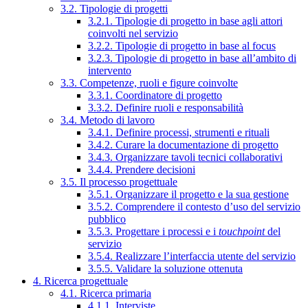
3.2. Tipologie di progetti
3.2.1. Tipologie di progetto in base agli attori
coinvolti nel servizio
3.2.2. Tipologie di progetto in base al focus
3.2.3. Tipologie di progetto in base all’ambito di
intervento
3.3. Competenze, ruoli e figure coinvolte
3.3.1. Coordinatore di progetto
3.3.2. Definire ruoli e responsabilità
3.4. Metodo di lavoro
3.4.1. Definire processi, strumenti e rituali
3.4.2. Curare la documentazione di progetto
3.4.3. Organizzare tavoli tecnici collaborativi
3.4.4. Prendere decisioni
3.5. Il processo progettuale
3.5.1. Organizzare il progetto e la sua gestione
3.5.2. Comprendere il contesto d’uso del servizio
pubblico
3.5.3. Progettare i processi e i
touchpoint
del
servizio
3.5.4. Realizzare l’interfaccia utente del servizio
3.5.5. Validare la soluzione ottenuta
4. Ricerca progettuale
4.1. Ricerca primaria
4.1.1. Interviste