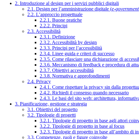
2. Introduzione al design per i servizi pubblici digitali
2.1. Design per l’amministrazione digitale (
e-government
2.2. L’approccio progettuale
2.2.1. Buone pratiche
2.2.2. Principi
2.3. Accessibilità
2.3.1. Definizione
2.3.2. Accessibilità by design
2.3.3. Principi per l’accessibilità
2.3.4. Linee guida e criteri di successo
2.3.5. Come rilasciare una dichiarazione di accessib
2.3.6. Meccanismo di feedback e procedura di attu
2.3.7. Obiettivi accessibilità
2.3.8. Normativa e approfondimenti
2.4. Privacy
2.4.1. Come rispettare la privacy sin dalla progettaz
2.4.2. Richiedi il consenso quando necessario
2.4.3. Le basi del sito web: architettura, informati
3. Pianificazione, gestione e strategia
3.1. Obiettivi del progetto
3.2. Tipologie di progetti
3.2.1. Tipologie di progetto in base agli attori coinv
3.2.2. Tipologie di progetto in base al focus
3.2.3. Tipologie di progetto in base all’ambito di i
3.3. Competenze, ruoli e figure coinvolte