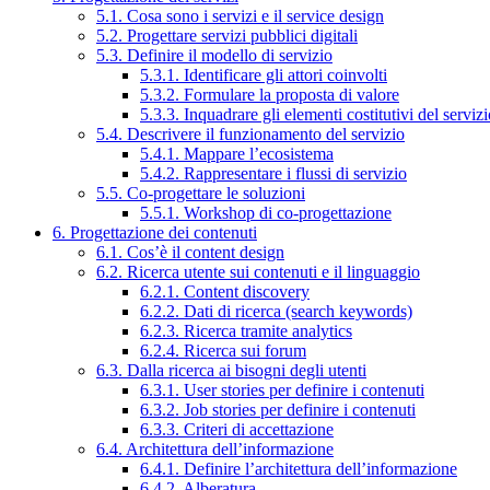
5.1. Cosa sono i servizi e il service design
5.2. Progettare servizi pubblici digitali
5.3. Definire il modello di servizio
5.3.1. Identificare gli attori coinvolti
5.3.2. Formulare la proposta di valore
5.3.3. Inquadrare gli elementi costitutivi del serviz
5.4. Descrivere il funzionamento del servizio
5.4.1. Mappare l’ecosistema
5.4.2. Rappresentare i flussi di servizio
5.5. Co-progettare le soluzioni
5.5.1. Workshop di co-progettazione
6. Progettazione dei contenuti
6.1. Cos’è il content design
6.2. Ricerca utente sui contenuti e il linguaggio
6.2.1. Content discovery
6.2.2. Dati di ricerca (search keywords)
6.2.3. Ricerca tramite analytics
6.2.4. Ricerca sui forum
6.3. Dalla ricerca ai bisogni degli utenti
6.3.1. User stories per definire i contenuti
6.3.2. Job stories per definire i contenuti
6.3.3. Criteri di accettazione
6.4. Architettura dell’informazione
6.4.1. Definire l’architettura dell’informazione
6.4.2. Alberatura