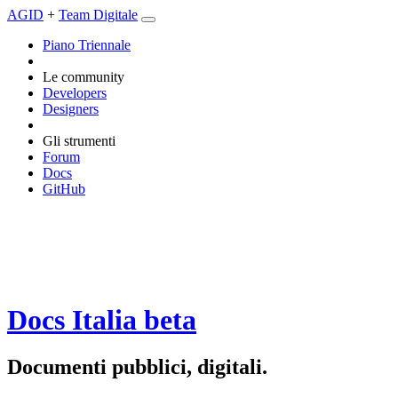
AGID
+
Team Digitale
Piano Triennale
Le community
Developers
Designers
Gli strumenti
Forum
Docs
GitHub
Docs Italia
beta
Documenti pubblici, digitali.