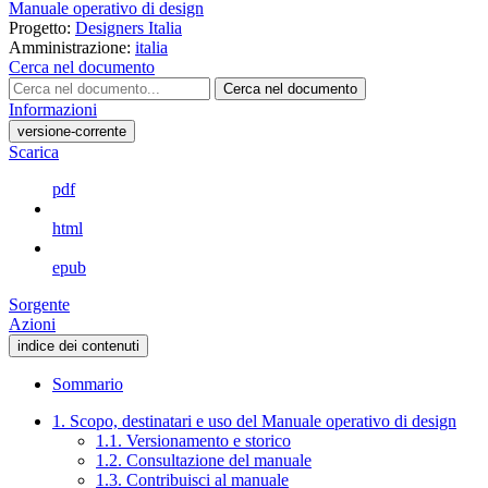
Manuale operativo di design
Progetto:
Designers Italia
Amministrazione:
italia
Cerca nel documento
Cerca nel documento
Informazioni
versione-corrente
Scarica
pdf
html
epub
Sorgente
Azioni
indice dei contenuti
Sommario
1. Scopo, destinatari e uso del Manuale operativo di design
1.1. Versionamento e storico
1.2. Consultazione del manuale
1.3. Contribuisci al manuale