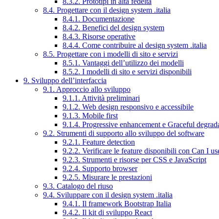
8.3.2. Prototipi in alta fedeltà
8.4. Progettare con il design system .italia
8.4.1. Documentazione
8.4.2. Benefici del design system
8.4.3. Risorse operative
8.4.4. Come contribuire al design system .italia
8.5. Progettare con i modelli di sito e servizi
8.5.1. Vantaggi dell’utilizzo dei modelli
8.5.2. I modelli di sito e servizi disponibili
9. Sviluppo dell’interfaccia
9.1. Approccio allo sviluppo
9.1.1. Attività preliminari
9.1.2. Web design responsivo e accessibile
9.1.3. Mobile first
9.1.4. Progressive enhancement e Graceful degrad
9.2. Strumenti di supporto allo sviluppo del software
9.2.1. Feature detection
9.2.2. Verificare le feature disponibili con Can I us
9.2.3. Strumenti e risorse per CSS e JavaScript
9.2.4. Supporto browser
9.2.5. Misurare le prestazioni
9.3. Catalogo del riuso
9.4. Sviluppare con il design system .italia
9.4.1. Il framework Bootstrap Italia
9.4.2. Il kit di sviluppo React