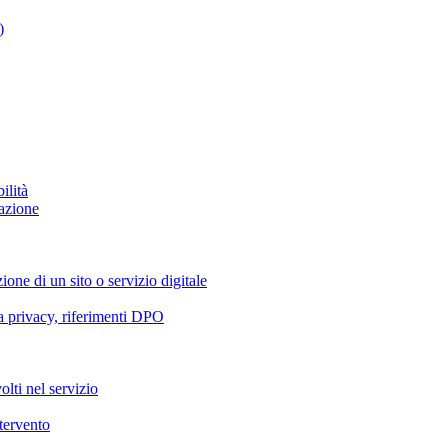
)
ilità
azione
ione di un sito o servizio digitale
va privacy, riferimenti DPO
olti nel servizio
ntervento