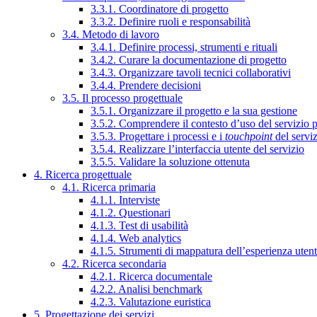
3.3.1. Coordinatore di progetto
3.3.2. Definire ruoli e responsabilità
3.4. Metodo di lavoro
3.4.1. Definire processi, strumenti e rituali
3.4.2. Curare la documentazione di progetto
3.4.3. Organizzare tavoli tecnici collaborativi
3.4.4. Prendere decisioni
3.5. Il processo progettuale
3.5.1. Organizzare il progetto e la sua gestione
3.5.2. Comprendere il contesto d’uso del servizio 
3.5.3. Progettare i processi e i
touchpoint
del servi
3.5.4. Realizzare l’interfaccia utente del servizio
3.5.5. Validare la soluzione ottenuta
4. Ricerca progettuale
4.1. Ricerca primaria
4.1.1. Interviste
4.1.2. Questionari
4.1.3. Test di usabilità
4.1.4. Web analytics
4.1.5. Strumenti di mappatura dell’esperienza uten
4.2. Ricerca secondaria
4.2.1. Ricerca documentale
4.2.2. Analisi benchmark
4.2.3. Valutazione euristica
5. Progettazione dei servizi