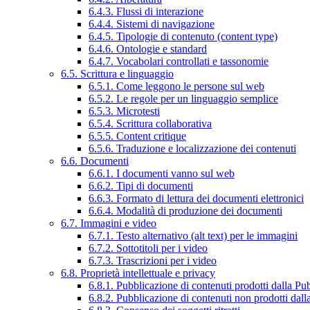
6.4.3. Flussi di interazione
6.4.4. Sistemi di navigazione
6.4.5. Tipologie di contenuto (content type)
6.4.6. Ontologie e standard
6.4.7. Vocabolari controllati e tassonomie
6.5. Scrittura e linguaggio
6.5.1. Come leggono le persone sul web
6.5.2. Le regole per un linguaggio semplice
6.5.3. Microtesti
6.5.4. Scrittura collaborativa
6.5.5. Content critique
6.5.6. Traduzione e localizzazione dei contenuti
6.6. Documenti
6.6.1. I documenti vanno sul web
6.6.2. Tipi di documenti
6.6.3. Formato di lettura dei documenti elettronici
6.6.4. Modalità di produzione dei documenti
6.7. Immagini e video
6.7.1. Testo alternativo (alt text) per le immagini
6.7.2. Sottotitoli per i video
6.7.3. Trascrizioni per i video
6.8. Proprietà intellettuale e privacy
6.8.1. Pubblicazione di contenuti prodotti dalla P
6.8.2. Pubblicazione di contenuti non prodotti dal