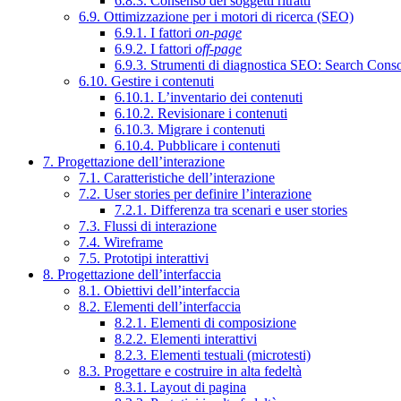
6.8.3. Consenso dei soggetti ritratti
6.9. Ottimizzazione per i motori di ricerca (SEO)
6.9.1. I fattori
on-page
6.9.2. I fattori
off-page
6.9.3. Strumenti di diagnostica SEO: Search Cons
6.10. Gestire i contenuti
6.10.1. L’inventario dei contenuti
6.10.2. Revisionare i contenuti
6.10.3. Migrare i contenuti
6.10.4. Pubblicare i contenuti
7. Progettazione dell’interazione
7.1. Caratteristiche dell’interazione
7.2. User stories per definire l’interazione
7.2.1. Differenza tra scenari e user stories
7.3. Flussi di interazione
7.4. Wireframe
7.5. Prototipi interattivi
8. Progettazione dell’interfaccia
8.1. Obiettivi dell’interfaccia
8.2. Elementi dell’interfaccia
8.2.1. Elementi di composizione
8.2.2. Elementi interattivi
8.2.3. Elementi testuali (microtesti)
8.3. Progettare e costruire in alta fedeltà
8.3.1. Layout di pagina