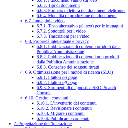
6.6.1. I documenti vanno sul web
6.6.2. Tipi di documenti
6.6.3. Formato di lettura dei documenti elettronici
6.6.4. Modalità di produzione dei documenti
6.7. Immagini e video
6.7.1. Testo alternativo (alt text) per le immagini
6.7.2. Sottotitoli per i video
6.7.3. Trascrizioni per i video
6.8. Proprietà intellettuale e privacy
6.8.1. Pubblicazione di contenuti prodotti dalla
Pubblica Amministrazione
6.8.2. Pubblicazione di contenuti non prodotti
dalla Pubblica Amministrazione
6.8.3. Consenso dei soggetti ritratti
6.9. Ottimizzazione per i motori di ricerca (SEO)
6.9.1. I fattori
on-page
6.9.2. I fattori
off-page
6.9.3. Strumenti di diagnostica SEO: Search
Console
6.10. Gestire i contenuti
6.10.1. L’inventario dei contenuti
6.10.2. Revisionare i contenuti
6.10.3. Migrare i contenuti
6.10.4. Pubblicare i contenuti
7. Progettazione dell’interazione