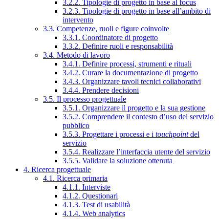
3.2.2. Tipologie di progetto in base al focus
3.2.3. Tipologie di progetto in base all’ambito di
intervento
3.3. Competenze, ruoli e figure coinvolte
3.3.1. Coordinatore di progetto
3.3.2. Definire ruoli e responsabilità
3.4. Metodo di lavoro
3.4.1. Definire processi, strumenti e rituali
3.4.2. Curare la documentazione di progetto
3.4.3. Organizzare tavoli tecnici collaborativi
3.4.4. Prendere decisioni
3.5. Il processo progettuale
3.5.1. Organizzare il progetto e la sua gestione
3.5.2. Comprendere il contesto d’uso del servizio
pubblico
3.5.3. Progettare i processi e i
touchpoint
del
servizio
3.5.4. Realizzare l’interfaccia utente del servizio
3.5.5. Validare la soluzione ottenuta
4. Ricerca progettuale
4.1. Ricerca primaria
4.1.1. Interviste
4.1.2. Questionari
4.1.3. Test di usabilità
4.1.4. Web analytics