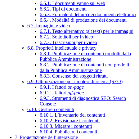
6.6.1. I documenti vanno sul web
6.6.2. Tipi di documenti
6.6.3. Formato di lettura dei documenti elettronici
6.6.4. Modalità di produzione dei documenti
6.7. Immagini e video
6.7.1. Testo alternativo (alt text) per le immagini
6.7.2. Sottotitoli per i video
6.7.3. Trascrizioni per i video
6.8. Proprietà intellettuale e privacy
6.8.1. Pubblicazione di contenuti prodotti dalla
Pubblica Amministrazione
6.8.2. Pubblicazione di contenuti non prodotti
dalla Pubblica Amministrazione
6.8.3. Consenso dei soggetti ritratti
6.9. Ottimizzazione per i motori di ricerca (SEO)
6.9.1. I fattori
on-page
6.9.2. I fattori
off-page
6.9.3. Strumenti di diagnostica SEO: Search
Console
6.10. Gestire i contenuti
6.10.1. L’inventario dei contenuti
6.10.2. Revisionare i contenuti
6.10.3. Migrare i contenuti
6.10.4. Pubblicare i contenuti
7. Progettazione dell’interazione