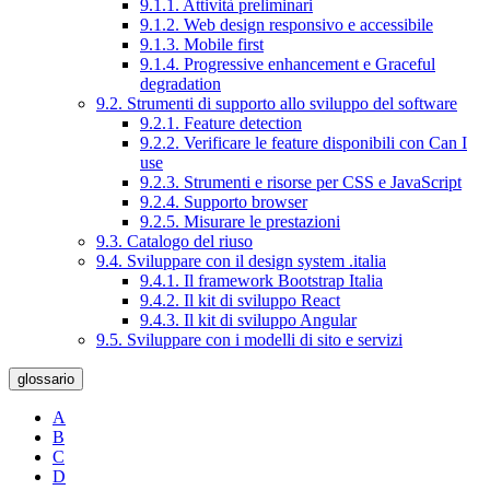
9.1.1. Attività preliminari
9.1.2. Web design responsivo e accessibile
9.1.3. Mobile first
9.1.4. Progressive enhancement e Graceful
degradation
9.2. Strumenti di supporto allo sviluppo del software
9.2.1. Feature detection
9.2.2. Verificare le feature disponibili con Can I
use
9.2.3. Strumenti e risorse per CSS e JavaScript
9.2.4. Supporto browser
9.2.5. Misurare le prestazioni
9.3. Catalogo del riuso
9.4. Sviluppare con il design system .italia
9.4.1. Il framework Bootstrap Italia
9.4.2. Il kit di sviluppo React
9.4.3. Il kit di sviluppo Angular
9.5. Sviluppare con i modelli di sito e servizi
glossario
A
B
C
D