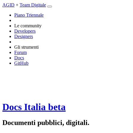
AGID
+
Team Digitale
Piano Triennale
Le community
Developers
Designers
Gli strumenti
Forum
Docs
GitHub
Docs Italia
beta
Documenti pubblici, digitali.