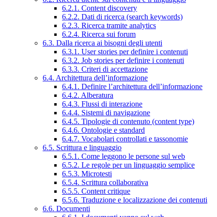
6.2.1. Content discovery
6.2.2. Dati di ricerca (search keywords)
6.2.3. Ricerca tramite analytics
6.2.4. Ricerca sui forum
6.3. Dalla ricerca ai bisogni degli utenti
6.3.1. User stories per definire i contenuti
6.3.2. Job stories per definire i contenuti
6.3.3. Criteri di accettazione
6.4. Architettura dell’informazione
6.4.1. Definire l’architettura dell’informazione
6.4.2. Alberatura
6.4.3. Flussi di interazione
6.4.4. Sistemi di navigazione
6.4.5. Tipologie di contenuto (content type)
6.4.6. Ontologie e standard
6.4.7. Vocabolari controllati e tassonomie
6.5. Scrittura e linguaggio
6.5.1. Come leggono le persone sul web
6.5.2. Le regole per un linguaggio semplice
6.5.3. Microtesti
6.5.4. Scrittura collaborativa
6.5.5. Content critique
6.5.6. Traduzione e localizzazione dei contenuti
6.6. Documenti