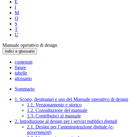
E
I
M
O
S
T
U
Manuale operativo di design
indici e glossario
contenuti
figure
tabelle
glossario
Sommario
1. Scopo, destinatari e uso del Manuale operativo di design
1.1. Versionamento e storico
1.2. Consultazione del manuale
1.3. Contribuisci al manuale
2. Introduzione al design per i servizi pubblici digitali
2.1. Design per l’amministrazione digitale (
e-
government
)