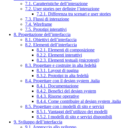
7.1. Caratteristiche dell’interazione
7.2. User stories per definire l’interazione
7.2.1. Differenza tra scenari e user stories
7.3. Flussi di interazione
7.4. Wireframe
7.5. Prototipi interattivi
8. Progettazione dell’interfaccia
8.1. Obiettivi dell’interfaccia
8.2. Elementi dell’interfaccia
8.2.1. Elementi di composizione
8.2.2. Elementi interattivi
8.2.3. Elementi testuali (microtesti)
8.3. Progettare e costruire in alta fedeltà
8.3.1. Layout di pagina
8.3.2. Prototipi in alta fedeltà
8.4. Progettare con il design system .italia
8.4.1. Documentazione
8.4.2. Benefici del design system
8.4.3. Risorse operative
8.4.4. Come contribuire al design system .italia
8.5. Progettare con i modelli di sito e servizi
8.5.1. Vantaggi dell’utilizzo dei modelli
8.5.2. I modelli di sito e servizi disponibili
9. Sviluppo dell’interfaccia
9.1. Approccio allo sviluppo