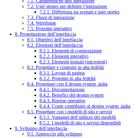
7.1. Caratteristiche dell’interazione
7.2. User stories per definire l’interazione
7.2.1. Differenza tra scenari e user stories
7.3. Flussi di interazione
7.4. Wireframe
7.5. Prototipi interattivi
8. Progettazione dell’interfaccia
8.1. Obiettivi dell’interfaccia
8.2. Elementi dell’interfaccia
8.2.1. Elementi di composizione
8.2.2. Elementi interattivi
8.2.3. Elementi testuali (microtesti)
8.3. Progettare e costruire in alta fedeltà
8.3.1. Layout di pagina
8.3.2. Prototipi in alta fedeltà
8.4. Progettare con il design system .italia
8.4.1. Documentazione
8.4.2. Benefici del design system
8.4.3. Risorse operative
8.4.4. Come contribuire al design system .italia
8.5. Progettare con i modelli di sito e servizi
8.5.1. Vantaggi dell’utilizzo dei modelli
8.5.2. I modelli di sito e servizi disponibili
9. Sviluppo dell’interfaccia
9.1. Approccio allo sviluppo