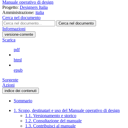
Manuale operativo di design
Progetto:
Designers Italia
Amministrazione:
italia
Cerca nel documento
Cerca nel documento
Informazioni
versione-corrente
Scarica
pdf
html
epub
Sorgente
Azioni
indice dei contenuti
Sommario
1. Scopo, destinatari e uso del Manuale operativo di design
1.1. Versionamento e storico
1.2. Consultazione del manuale
1.3. Contribuisci al manuale