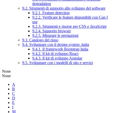
degradation
9.2. Strumenti di supporto allo sviluppo del software
9.2.1. Feature detection
9.2.2. Verificare le feature disponibili con Can I
use
9.2.3. Strumenti e risorse per CSS e JavaScript
9.2.4. Supporto browser
9.2.5. Misurare le prestazioni
9.3. Catalogo del riuso
9.4. Sviluppare con il design system .italia
9.4.1. Il framework Bootstrap Italia
9.4.2. Il kit di sviluppo React
9.4.3. Il kit di sviluppo Angular
9.5. Sviluppare con i modelli di sito e servizi
None
None
A
B
C
D
E
I
M