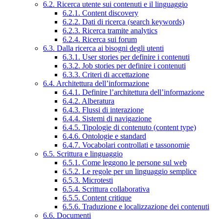
6.2. Ricerca utente sui contenuti e il linguaggio
6.2.1. Content discovery
6.2.2. Dati di ricerca (search keywords)
6.2.3. Ricerca tramite analytics
6.2.4. Ricerca sui forum
6.3. Dalla ricerca ai bisogni degli utenti
6.3.1. User stories per definire i contenuti
6.3.2. Job stories per definire i contenuti
6.3.3. Criteri di accettazione
6.4. Architettura dell’informazione
6.4.1. Definire l’architettura dell’informazione
6.4.2. Alberatura
6.4.3. Flussi di interazione
6.4.4. Sistemi di navigazione
6.4.5. Tipologie di contenuto (content type)
6.4.6. Ontologie e standard
6.4.7. Vocabolari controllati e tassonomie
6.5. Scrittura e linguaggio
6.5.1. Come leggono le persone sul web
6.5.2. Le regole per un linguaggio semplice
6.5.3. Microtesti
6.5.4. Scrittura collaborativa
6.5.5. Content critique
6.5.6. Traduzione e localizzazione dei contenuti
6.6. Documenti