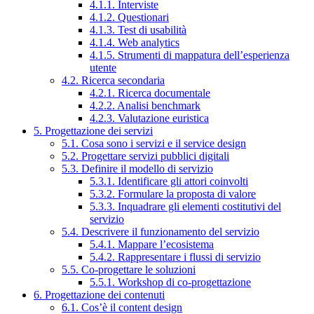
4.1.1. Interviste
4.1.2. Questionari
4.1.3. Test di usabilità
4.1.4. Web analytics
4.1.5. Strumenti di mappatura dell’esperienza
utente
4.2. Ricerca secondaria
4.2.1. Ricerca documentale
4.2.2. Analisi benchmark
4.2.3. Valutazione euristica
5. Progettazione dei servizi
5.1. Cosa sono i servizi e il service design
5.2. Progettare servizi pubblici digitali
5.3. Definire il modello di servizio
5.3.1. Identificare gli attori coinvolti
5.3.2. Formulare la proposta di valore
5.3.3. Inquadrare gli elementi costitutivi del
servizio
5.4. Descrivere il funzionamento del servizio
5.4.1. Mappare l’ecosistema
5.4.2. Rappresentare i flussi di servizio
5.5. Co-progettare le soluzioni
5.5.1. Workshop di co-progettazione
6. Progettazione dei contenuti
6.1. Cos’è il content design