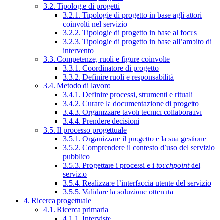
3.2. Tipologie di progetti
3.2.1. Tipologie di progetto in base agli attori
coinvolti nel servizio
3.2.2. Tipologie di progetto in base al focus
3.2.3. Tipologie di progetto in base all’ambito di
intervento
3.3. Competenze, ruoli e figure coinvolte
3.3.1. Coordinatore di progetto
3.3.2. Definire ruoli e responsabilità
3.4. Metodo di lavoro
3.4.1. Definire processi, strumenti e rituali
3.4.2. Curare la documentazione di progetto
3.4.3. Organizzare tavoli tecnici collaborativi
3.4.4. Prendere decisioni
3.5. Il processo progettuale
3.5.1. Organizzare il progetto e la sua gestione
3.5.2. Comprendere il contesto d’uso del servizio
pubblico
3.5.3. Progettare i processi e i
touchpoint
del
servizio
3.5.4. Realizzare l’interfaccia utente del servizio
3.5.5. Validare la soluzione ottenuta
4. Ricerca progettuale
4.1. Ricerca primaria
4.1.1. Interviste