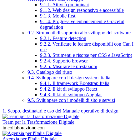
9.1.1. Attività preliminari
9.1.2. Web design responsivo e accessibile
9.1.3. Mobile first
9.1.4. Progressive enhancement e Graceful
degradation
9.2. Strumenti di supporto allo sviluppo del software
9.2.1. Feature detection
9.2.2. Verificare le feature disponibili con Can I
use
9.2.3. Strumenti e risorse per CSS e JavaScript
9.2.4. Supporto browser
9.2.5. Misurare le prestazioni
9.3. Catalogo del riuso
9.4. Sviluppare con il design system .italia
9.4.1. Il framework Bootstrap Italia
9.4.2. Il kit di sviluppo React
9.4.3. Il kit di sviluppo Angular
9.5. Sviluppare con i modelli di sito e servizi
1. Scopo, destinatari e uso del Manuale operativo di design
Team per la Trasformazione Digitale
in collaborazione con
Agenzia per l'Italia Digitale