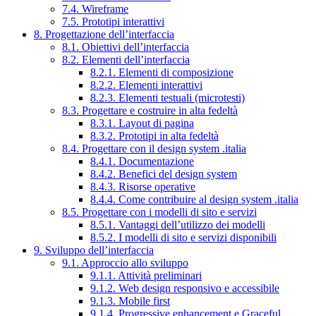
7.4. Wireframe
7.5. Prototipi interattivi
8. Progettazione dell’interfaccia
8.1. Obiettivi dell’interfaccia
8.2. Elementi dell’interfaccia
8.2.1. Elementi di composizione
8.2.2. Elementi interattivi
8.2.3. Elementi testuali (microtesti)
8.3. Progettare e costruire in alta fedeltà
8.3.1. Layout di pagina
8.3.2. Prototipi in alta fedeltà
8.4. Progettare con il design system .italia
8.4.1. Documentazione
8.4.2. Benefici del design system
8.4.3. Risorse operative
8.4.4. Come contribuire al design system .italia
8.5. Progettare con i modelli di sito e servizi
8.5.1. Vantaggi dell’utilizzo dei modelli
8.5.2. I modelli di sito e servizi disponibili
9. Sviluppo dell’interfaccia
9.1. Approccio allo sviluppo
9.1.1. Attività preliminari
9.1.2. Web design responsivo e accessibile
9.1.3. Mobile first
9.1.4. Progressive enhancement e Graceful