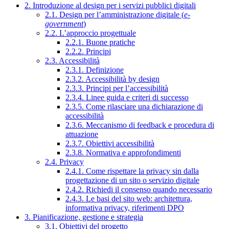
2. Introduzione al design per i servizi pubblici digitali
2.1. Design per l’amministrazione digitale (
e-
government
)
2.2. L’approccio progettuale
2.2.1. Buone pratiche
2.2.2. Principi
2.3. Accessibilità
2.3.1. Definizione
2.3.2. Accessibilità by design
2.3.3. Principi per l’accessibilità
2.3.4. Linee guida e criteri di successo
2.3.5. Come rilasciare una dichiarazione di
accessibilità
2.3.6. Meccanismo di feedback e procedura di
attuazione
2.3.7. Obiettivi accessibilità
2.3.8. Normativa e approfondimenti
2.4. Privacy
2.4.1. Come rispettare la privacy sin dalla
progettazione di un sito o servizio digitale
2.4.2. Richiedi il consenso quando necessario
2.4.3. Le basi del sito web: architettura,
informativa privacy, riferimenti DPO
3. Pianificazione, gestione e strategia
3.1. Obiettivi del progetto