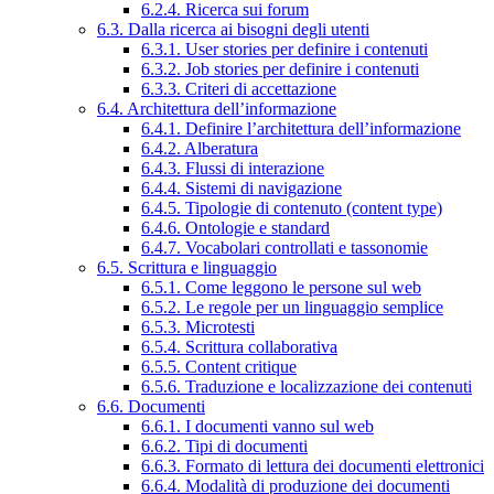
6.2.4. Ricerca sui forum
6.3. Dalla ricerca ai bisogni degli utenti
6.3.1. User stories per definire i contenuti
6.3.2. Job stories per definire i contenuti
6.3.3. Criteri di accettazione
6.4. Architettura dell’informazione
6.4.1. Definire l’architettura dell’informazione
6.4.2. Alberatura
6.4.3. Flussi di interazione
6.4.4. Sistemi di navigazione
6.4.5. Tipologie di contenuto (content type)
6.4.6. Ontologie e standard
6.4.7. Vocabolari controllati e tassonomie
6.5. Scrittura e linguaggio
6.5.1. Come leggono le persone sul web
6.5.2. Le regole per un linguaggio semplice
6.5.3. Microtesti
6.5.4. Scrittura collaborativa
6.5.5. Content critique
6.5.6. Traduzione e localizzazione dei contenuti
6.6. Documenti
6.6.1. I documenti vanno sul web
6.6.2. Tipi di documenti
6.6.3. Formato di lettura dei documenti elettronici
6.6.4. Modalità di produzione dei documenti