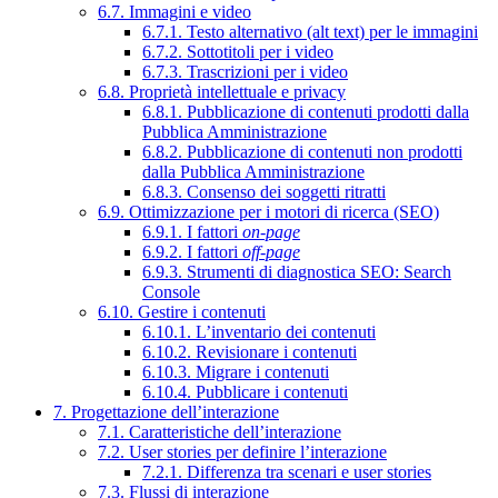
6.7. Immagini e video
6.7.1. Testo alternativo (alt text) per le immagini
6.7.2. Sottotitoli per i video
6.7.3. Trascrizioni per i video
6.8. Proprietà intellettuale e privacy
6.8.1. Pubblicazione di contenuti prodotti dalla
Pubblica Amministrazione
6.8.2. Pubblicazione di contenuti non prodotti
dalla Pubblica Amministrazione
6.8.3. Consenso dei soggetti ritratti
6.9. Ottimizzazione per i motori di ricerca (SEO)
6.9.1. I fattori
on-page
6.9.2. I fattori
off-page
6.9.3. Strumenti di diagnostica SEO: Search
Console
6.10. Gestire i contenuti
6.10.1. L’inventario dei contenuti
6.10.2. Revisionare i contenuti
6.10.3. Migrare i contenuti
6.10.4. Pubblicare i contenuti
7. Progettazione dell’interazione
7.1. Caratteristiche dell’interazione
7.2. User stories per definire l’interazione
7.2.1. Differenza tra scenari e user stories
7.3. Flussi di interazione