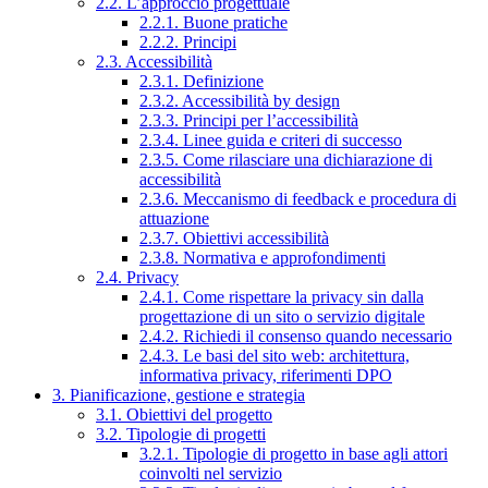
2.2. L’approccio progettuale
2.2.1. Buone pratiche
2.2.2. Principi
2.3. Accessibilità
2.3.1. Definizione
2.3.2. Accessibilità by design
2.3.3. Principi per l’accessibilità
2.3.4. Linee guida e criteri di successo
2.3.5. Come rilasciare una dichiarazione di
accessibilità
2.3.6. Meccanismo di feedback e procedura di
attuazione
2.3.7. Obiettivi accessibilità
2.3.8. Normativa e approfondimenti
2.4. Privacy
2.4.1. Come rispettare la privacy sin dalla
progettazione di un sito o servizio digitale
2.4.2. Richiedi il consenso quando necessario
2.4.3. Le basi del sito web: architettura,
informativa privacy, riferimenti DPO
3. Pianificazione, gestione e strategia
3.1. Obiettivi del progetto
3.2. Tipologie di progetti
3.2.1. Tipologie di progetto in base agli attori
coinvolti nel servizio