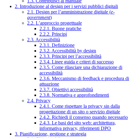
1.3. Contribuisci al manuale
2. Introduzione al design per i servizi pubblici digitali
2.1. Design per l’amministrazione digitale (
e-
government
)
2.2. L’approccio progettuale
2.2.1. Buone pratiche
2.2.2. Principi
2.3. Accessibilità
2.3.1. Definizione
2.3.2. Accessibilità by design
2.3.3. Principi per l’accessibilità
2.3.4. Linee guida e criteri di successo
2.3.5. Come rilasciare una dichiarazione di
accessibilità
2.3.6. Meccanismo di feedback e procedura di
attuazione
2.3.7. Obiettivi accessibilità
2.3.8. Normativa e approfondimenti
2.4. Privacy
2.4.1. Come rispettare la privacy sin dalla
progettazione di un sito o servizio digitale
2.4.2. Richiedi il consenso quando necessario
2.4.3. Le basi del sito web: architettura,
informativa privacy, riferimenti DPO
3. Pianificazione, gestione e strategia