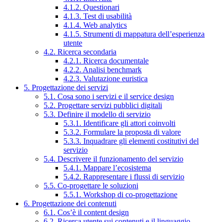
4.1.2. Questionari
4.1.3. Test di usabilità
4.1.4. Web analytics
4.1.5. Strumenti di mappatura dell’esperienza
utente
4.2. Ricerca secondaria
4.2.1. Ricerca documentale
4.2.2. Analisi benchmark
4.2.3. Valutazione euristica
5. Progettazione dei servizi
5.1. Cosa sono i servizi e il service design
5.2. Progettare servizi pubblici digitali
5.3. Definire il modello di servizio
5.3.1. Identificare gli attori coinvolti
5.3.2. Formulare la proposta di valore
5.3.3. Inquadrare gli elementi costitutivi del
servizio
5.4. Descrivere il funzionamento del servizio
5.4.1. Mappare l’ecosistema
5.4.2. Rappresentare i flussi di servizio
5.5. Co-progettare le soluzioni
5.5.1. Workshop di co-progettazione
6. Progettazione dei contenuti
6.1. Cos’è il content design
6.2. Ricerca utente sui contenuti e il linguaggio