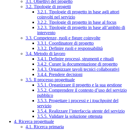
3.1. Obiettivi del progetto
3.2. Tipologie di progetti
3.2.1. Tipologie di progetto in base agli attori
coinvolti nel servizio
3.2.2. Tipologie di progetto in base al focus
3.2.3. Tipologie di progetto in base all’ambito di
intervento
3.3. Competenze, ruoli e figure coinvolte
3.3.1. Coordinatore di progetto
3.3.2. Definire ruoli e responsabilità
3.4. Metodo di lavoro
3.4.1. Definire processi, strumenti e rituali
3.4.2. Curare la documentazione di progetto
3.4.3. Organizzare tavoli tecnici collaborativi
3.4.4. Prendere decisioni
3.5. Il processo progettuale
3.5.1. Organizzare il progetto e la sua gestione
3.5.2. Comprendere il contesto d’uso del servizio
pubblico
3.5.3. Progettare i processi e i
touchpoint
del
servizio
3.5.4. Realizzare l’interfaccia utente del servizio
3.5.5. Validare la soluzione ottenuta
4. Ricerca progettuale
4.1. Ricerca primaria