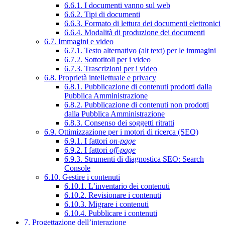
6.6.1. I documenti vanno sul web
6.6.2. Tipi di documenti
6.6.3. Formato di lettura dei documenti elettronici
6.6.4. Modalità di produzione dei documenti
6.7. Immagini e video
6.7.1. Testo alternativo (alt text) per le immagini
6.7.2. Sottotitoli per i video
6.7.3. Trascrizioni per i video
6.8. Proprietà intellettuale e privacy
6.8.1. Pubblicazione di contenuti prodotti dalla
Pubblica Amministrazione
6.8.2. Pubblicazione di contenuti non prodotti
dalla Pubblica Amministrazione
6.8.3. Consenso dei soggetti ritratti
6.9. Ottimizzazione per i motori di ricerca (SEO)
6.9.1. I fattori
on-page
6.9.2. I fattori
off-page
6.9.3. Strumenti di diagnostica SEO: Search
Console
6.10. Gestire i contenuti
6.10.1. L’inventario dei contenuti
6.10.2. Revisionare i contenuti
6.10.3. Migrare i contenuti
6.10.4. Pubblicare i contenuti
7. Progettazione dell’interazione