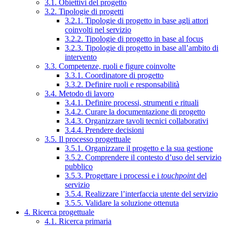
3.1. Obiettivi del progetto
3.2. Tipologie di progetti
3.2.1. Tipologie di progetto in base agli attori
coinvolti nel servizio
3.2.2. Tipologie di progetto in base al focus
3.2.3. Tipologie di progetto in base all’ambito di
intervento
3.3. Competenze, ruoli e figure coinvolte
3.3.1. Coordinatore di progetto
3.3.2. Definire ruoli e responsabilità
3.4. Metodo di lavoro
3.4.1. Definire processi, strumenti e rituali
3.4.2. Curare la documentazione di progetto
3.4.3. Organizzare tavoli tecnici collaborativi
3.4.4. Prendere decisioni
3.5. Il processo progettuale
3.5.1. Organizzare il progetto e la sua gestione
3.5.2. Comprendere il contesto d’uso del servizio
pubblico
3.5.3. Progettare i processi e i
touchpoint
del
servizio
3.5.4. Realizzare l’interfaccia utente del servizio
3.5.5. Validare la soluzione ottenuta
4. Ricerca progettuale
4.1. Ricerca primaria