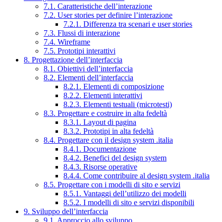
7.1. Caratteristiche dell’interazione
7.2. User stories per definire l’interazione
7.2.1. Differenza tra scenari e user stories
7.3. Flussi di interazione
7.4. Wireframe
7.5. Prototipi interattivi
8. Progettazione dell’interfaccia
8.1. Obiettivi dell’interfaccia
8.2. Elementi dell’interfaccia
8.2.1. Elementi di composizione
8.2.2. Elementi interattivi
8.2.3. Elementi testuali (microtesti)
8.3. Progettare e costruire in alta fedeltà
8.3.1. Layout di pagina
8.3.2. Prototipi in alta fedeltà
8.4. Progettare con il design system .italia
8.4.1. Documentazione
8.4.2. Benefici del design system
8.4.3. Risorse operative
8.4.4. Come contribuire al design system .italia
8.5. Progettare con i modelli di sito e servizi
8.5.1. Vantaggi dell’utilizzo dei modelli
8.5.2. I modelli di sito e servizi disponibili
9. Sviluppo dell’interfaccia
9.1. Approccio allo sviluppo