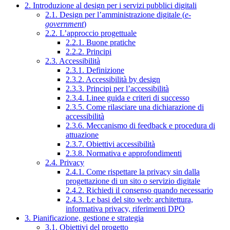
2. Introduzione al design per i servizi pubblici digitali
2.1. Design per l’amministrazione digitale (
e-
government
)
2.2. L’approccio progettuale
2.2.1. Buone pratiche
2.2.2. Principi
2.3. Accessibilità
2.3.1. Definizione
2.3.2. Accessibilità by design
2.3.3. Principi per l’accessibilità
2.3.4. Linee guida e criteri di successo
2.3.5. Come rilasciare una dichiarazione di
accessibilità
2.3.6. Meccanismo di feedback e procedura di
attuazione
2.3.7. Obiettivi accessibilità
2.3.8. Normativa e approfondimenti
2.4. Privacy
2.4.1. Come rispettare la privacy sin dalla
progettazione di un sito o servizio digitale
2.4.2. Richiedi il consenso quando necessario
2.4.3. Le basi del sito web: architettura,
informativa privacy, riferimenti DPO
3. Pianificazione, gestione e strategia
3.1. Obiettivi del progetto