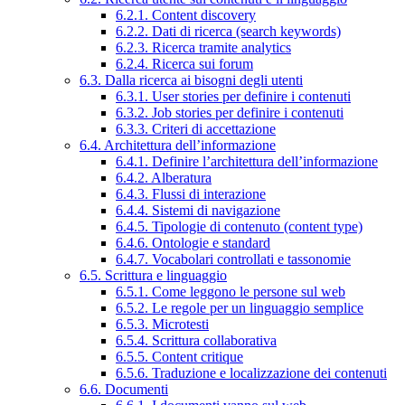
6.2.1. Content discovery
6.2.2. Dati di ricerca (search keywords)
6.2.3. Ricerca tramite analytics
6.2.4. Ricerca sui forum
6.3. Dalla ricerca ai bisogni degli utenti
6.3.1. User stories per definire i contenuti
6.3.2. Job stories per definire i contenuti
6.3.3. Criteri di accettazione
6.4. Architettura dell’informazione
6.4.1. Definire l’architettura dell’informazione
6.4.2. Alberatura
6.4.3. Flussi di interazione
6.4.4. Sistemi di navigazione
6.4.5. Tipologie di contenuto (content type)
6.4.6. Ontologie e standard
6.4.7. Vocabolari controllati e tassonomie
6.5. Scrittura e linguaggio
6.5.1. Come leggono le persone sul web
6.5.2. Le regole per un linguaggio semplice
6.5.3. Microtesti
6.5.4. Scrittura collaborativa
6.5.5. Content critique
6.5.6. Traduzione e localizzazione dei contenuti
6.6. Documenti