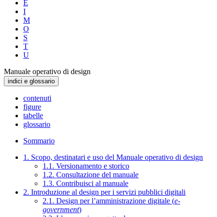
E
I
M
O
S
T
U
Manuale operativo di design
indici e glossario
contenuti
figure
tabelle
glossario
Sommario
1. Scopo, destinatari e uso del Manuale operativo di design
1.1. Versionamento e storico
1.2. Consultazione del manuale
1.3. Contribuisci al manuale
2. Introduzione al design per i servizi pubblici digitali
2.1. Design per l’amministrazione digitale (
e-
government
)