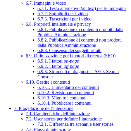
6.7. Immagini e video
6.7.1. Testo alternativo (alt text) per le immagini
6.7.2. Sottotitoli per i video
6.7.3. Trascrizioni per i video
6.8. Proprietà intellettuale e privacy
6.8.1. Pubblicazione di contenuti prodotti dalla
Pubblica Amministrazione
6.8.2. Pubblicazione di contenuti non prodotti
dalla Pubblica Amministrazione
6.8.3. Consenso dei soggetti ritratti
6.9. Ottimizzazione per i motori di ricerca (SEO)
6.9.1. I fattori
on-page
6.9.2. I fattori
off-page
6.9.3. Strumenti di diagnostica SEO: Search
Console
6.10. Gestire i contenuti
6.10.1. L’inventario dei contenuti
6.10.2. Revisionare i contenuti
6.10.3. Migrare i contenuti
6.10.4. Pubblicare i contenuti
7. Progettazione dell’interazione
7.1. Caratteristiche dell’interazione
7.2. User stories per definire l’interazione
7.2.1. Differenza tra scenari e user stories
7.3. Flussi di interazione