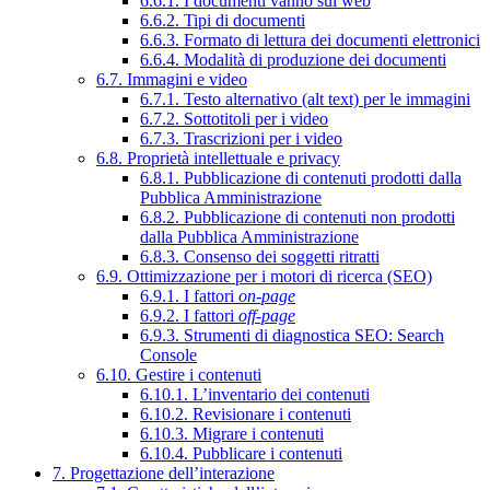
6.6.1. I documenti vanno sul web
6.6.2. Tipi di documenti
6.6.3. Formato di lettura dei documenti elettronici
6.6.4. Modalità di produzione dei documenti
6.7. Immagini e video
6.7.1. Testo alternativo (alt text) per le immagini
6.7.2. Sottotitoli per i video
6.7.3. Trascrizioni per i video
6.8. Proprietà intellettuale e privacy
6.8.1. Pubblicazione di contenuti prodotti dalla
Pubblica Amministrazione
6.8.2. Pubblicazione di contenuti non prodotti
dalla Pubblica Amministrazione
6.8.3. Consenso dei soggetti ritratti
6.9. Ottimizzazione per i motori di ricerca (SEO)
6.9.1. I fattori
on-page
6.9.2. I fattori
off-page
6.9.3. Strumenti di diagnostica SEO: Search
Console
6.10. Gestire i contenuti
6.10.1. L’inventario dei contenuti
6.10.2. Revisionare i contenuti
6.10.3. Migrare i contenuti
6.10.4. Pubblicare i contenuti
7. Progettazione dell’interazione