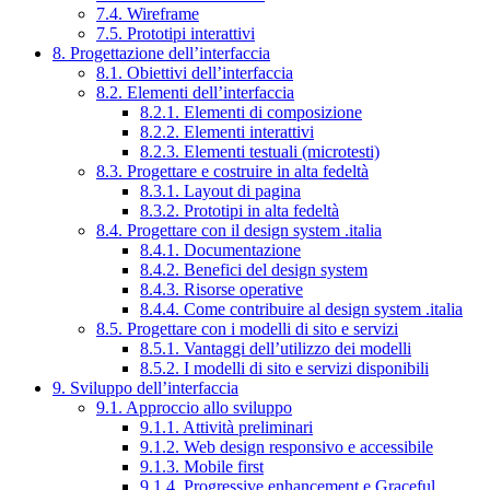
7.4. Wireframe
7.5. Prototipi interattivi
8. Progettazione dell’interfaccia
8.1. Obiettivi dell’interfaccia
8.2. Elementi dell’interfaccia
8.2.1. Elementi di composizione
8.2.2. Elementi interattivi
8.2.3. Elementi testuali (microtesti)
8.3. Progettare e costruire in alta fedeltà
8.3.1. Layout di pagina
8.3.2. Prototipi in alta fedeltà
8.4. Progettare con il design system .italia
8.4.1. Documentazione
8.4.2. Benefici del design system
8.4.3. Risorse operative
8.4.4. Come contribuire al design system .italia
8.5. Progettare con i modelli di sito e servizi
8.5.1. Vantaggi dell’utilizzo dei modelli
8.5.2. I modelli di sito e servizi disponibili
9. Sviluppo dell’interfaccia
9.1. Approccio allo sviluppo
9.1.1. Attività preliminari
9.1.2. Web design responsivo e accessibile
9.1.3. Mobile first
9.1.4. Progressive enhancement e Graceful