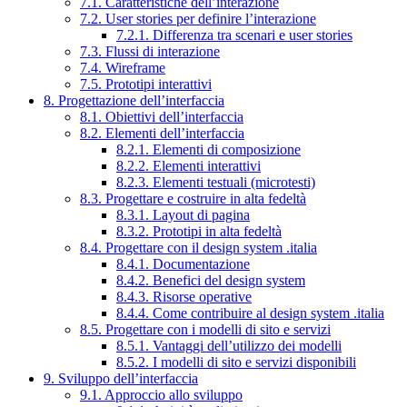
7.1. Caratteristiche dell’interazione
7.2. User stories per definire l’interazione
7.2.1. Differenza tra scenari e user stories
7.3. Flussi di interazione
7.4. Wireframe
7.5. Prototipi interattivi
8. Progettazione dell’interfaccia
8.1. Obiettivi dell’interfaccia
8.2. Elementi dell’interfaccia
8.2.1. Elementi di composizione
8.2.2. Elementi interattivi
8.2.3. Elementi testuali (microtesti)
8.3. Progettare e costruire in alta fedeltà
8.3.1. Layout di pagina
8.3.2. Prototipi in alta fedeltà
8.4. Progettare con il design system .italia
8.4.1. Documentazione
8.4.2. Benefici del design system
8.4.3. Risorse operative
8.4.4. Come contribuire al design system .italia
8.5. Progettare con i modelli di sito e servizi
8.5.1. Vantaggi dell’utilizzo dei modelli
8.5.2. I modelli di sito e servizi disponibili
9. Sviluppo dell’interfaccia
9.1. Approccio allo sviluppo