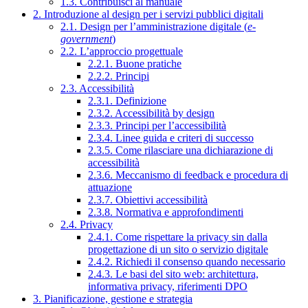
1.3. Contribuisci al manuale
2. Introduzione al design per i servizi pubblici digitali
2.1. Design per l’amministrazione digitale (
e-
government
)
2.2. L’approccio progettuale
2.2.1. Buone pratiche
2.2.2. Principi
2.3. Accessibilità
2.3.1. Definizione
2.3.2. Accessibilità by design
2.3.3. Principi per l’accessibilità
2.3.4. Linee guida e criteri di successo
2.3.5. Come rilasciare una dichiarazione di
accessibilità
2.3.6. Meccanismo di feedback e procedura di
attuazione
2.3.7. Obiettivi accessibilità
2.3.8. Normativa e approfondimenti
2.4. Privacy
2.4.1. Come rispettare la privacy sin dalla
progettazione di un sito o servizio digitale
2.4.2. Richiedi il consenso quando necessario
2.4.3. Le basi del sito web: architettura,
informativa privacy, riferimenti DPO
3. Pianificazione, gestione e strategia