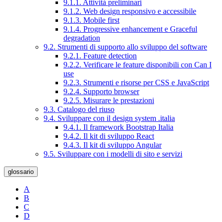
9.1.1. Attività preliminari
9.1.2. Web design responsivo e accessibile
9.1.3. Mobile first
9.1.4. Progressive enhancement e Graceful
degradation
9.2. Strumenti di supporto allo sviluppo del software
9.2.1. Feature detection
9.2.2. Verificare le feature disponibili con Can I
use
9.2.3. Strumenti e risorse per CSS e JavaScript
9.2.4. Supporto browser
9.2.5. Misurare le prestazioni
9.3. Catalogo del riuso
9.4. Sviluppare con il design system .italia
9.4.1. Il framework Bootstrap Italia
9.4.2. Il kit di sviluppo React
9.4.3. Il kit di sviluppo Angular
9.5. Sviluppare con i modelli di sito e servizi
glossario
A
B
C
D