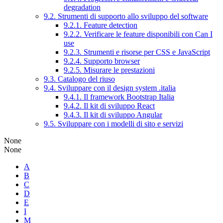
degradation
9.2. Strumenti di supporto allo sviluppo del software
9.2.1. Feature detection
9.2.2. Verificare le feature disponibili con Can I
use
9.2.3. Strumenti e risorse per CSS e JavaScript
9.2.4. Supporto browser
9.2.5. Misurare le prestazioni
9.3. Catalogo del riuso
9.4. Sviluppare con il design system .italia
9.4.1. Il framework Bootstrap Italia
9.4.2. Il kit di sviluppo React
9.4.3. Il kit di sviluppo Angular
9.5. Sviluppare con i modelli di sito e servizi
None
None
A
B
C
D
E
I
M