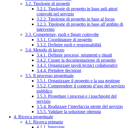
3.2. Tipologie di progetti
3.2.1. Tipologie di progetto in base agli attori
coinvolti nel servizio
3.2.2. Tipologie di progetto in base al focus
3.2.3. Tipologie di progetto in base all’ambito di
intervento
3.3. Competenze, ruoli e figure coinvolte
3.3.1. Coordinatore di progetto
3.3.2. Definire ruoli e responsabilità
3.4. Metodo di lavoro
3.4.1. Definire processi, strumenti e rituali
3.4.2. Curare la documentazione di progetto
3.4.3. Organizzare tavoli tecnici collaborativi
3.4.4. Prendere decisioni
3.5. Il processo progettuale
3.5.1. Organizzare il progetto e la sua gestione
3.5.2. Comprendere il contesto d’uso del servizio
pubblico
3.5.3. Progettare i processi e i
touchpoint
del
servizio
3.5.4. Realizzare l’interfaccia utente del servizio
3.5.5. Validare la soluzione ottenuta
4. Ricerca progettuale
4.1. Ricerca primaria
4.1.1. Interviste