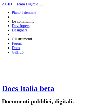
AGID
+
Team Digitale
Piano Triennale
Le community
Developers
Designers
Gli strumenti
Forum
Docs
GitHub
Docs Italia
beta
Documenti pubblici, digitali.