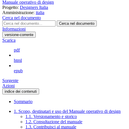
Manuale operativo di design
Progetto:
Designers Italia
Amministrazione:
italia
Cerca nel documento
Cerca nel documento
Informazioni
versione-corrente
Scarica
pdf
html
epub
Sorgente
Azioni
indice dei contenuti
Sommario
1. Scopo, destinatari e uso del Manuale operativo di design
1.1. Versionamento e storico
1.2. Consultazione del manuale
1.3. Contribuisci al manuale