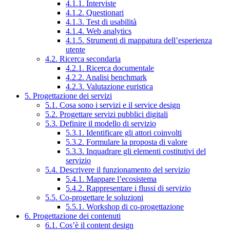
4.1.1. Interviste
4.1.2. Questionari
4.1.3. Test di usabilità
4.1.4. Web analytics
4.1.5. Strumenti di mappatura dell’esperienza
utente
4.2. Ricerca secondaria
4.2.1. Ricerca documentale
4.2.2. Analisi benchmark
4.2.3. Valutazione euristica
5. Progettazione dei servizi
5.1. Cosa sono i servizi e il service design
5.2. Progettare servizi pubblici digitali
5.3. Definire il modello di servizio
5.3.1. Identificare gli attori coinvolti
5.3.2. Formulare la proposta di valore
5.3.3. Inquadrare gli elementi costitutivi del
servizio
5.4. Descrivere il funzionamento del servizio
5.4.1. Mappare l’ecosistema
5.4.2. Rappresentare i flussi di servizio
5.5. Co-progettare le soluzioni
5.5.1. Workshop di co-progettazione
6. Progettazione dei contenuti
6.1. Cos’è il content design