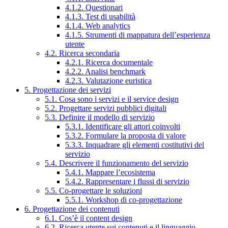
4.1.2. Questionari
4.1.3. Test di usabilità
4.1.4. Web analytics
4.1.5. Strumenti di mappatura dell’esperienza
utente
4.2. Ricerca secondaria
4.2.1. Ricerca documentale
4.2.2. Analisi benchmark
4.2.3. Valutazione euristica
5. Progettazione dei servizi
5.1. Cosa sono i servizi e il service design
5.2. Progettare servizi pubblici digitali
5.3. Definire il modello di servizio
5.3.1. Identificare gli attori coinvolti
5.3.2. Formulare la proposta di valore
5.3.3. Inquadrare gli elementi costitutivi del
servizio
5.4. Descrivere il funzionamento del servizio
5.4.1. Mappare l’ecosistema
5.4.2. Rappresentare i flussi di servizio
5.5. Co-progettare le soluzioni
5.5.1. Workshop di co-progettazione
6. Progettazione dei contenuti
6.1. Cos’è il content design
6.2. Ricerca utente sui contenuti e il linguaggio