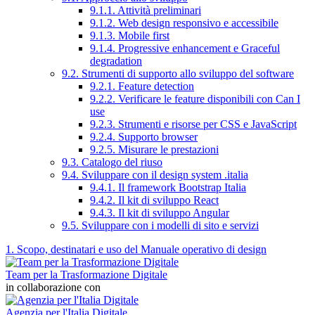
9.1.1. Attività preliminari
9.1.2. Web design responsivo e accessibile
9.1.3. Mobile first
9.1.4. Progressive enhancement e Graceful
degradation
9.2. Strumenti di supporto allo sviluppo del software
9.2.1. Feature detection
9.2.2. Verificare le feature disponibili con Can I
use
9.2.3. Strumenti e risorse per CSS e JavaScript
9.2.4. Supporto browser
9.2.5. Misurare le prestazioni
9.3. Catalogo del riuso
9.4. Sviluppare con il design system .italia
9.4.1. Il framework Bootstrap Italia
9.4.2. Il kit di sviluppo React
9.4.3. Il kit di sviluppo Angular
9.5. Sviluppare con i modelli di sito e servizi
1. Scopo, destinatari e uso del Manuale operativo di design
Team per la Trasformazione Digitale
in collaborazione con
Agenzia per l'Italia Digitale