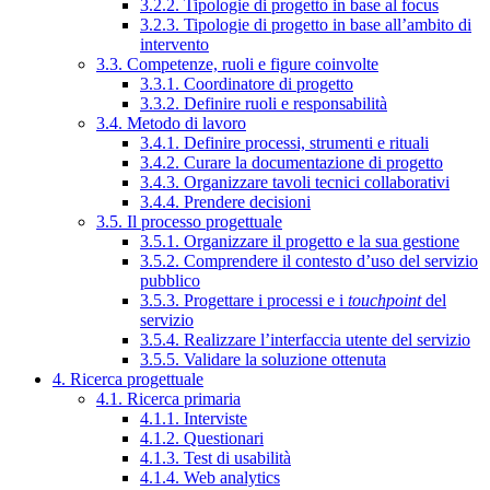
3.2.2. Tipologie di progetto in base al focus
3.2.3. Tipologie di progetto in base all’ambito di
intervento
3.3. Competenze, ruoli e figure coinvolte
3.3.1. Coordinatore di progetto
3.3.2. Definire ruoli e responsabilità
3.4. Metodo di lavoro
3.4.1. Definire processi, strumenti e rituali
3.4.2. Curare la documentazione di progetto
3.4.3. Organizzare tavoli tecnici collaborativi
3.4.4. Prendere decisioni
3.5. Il processo progettuale
3.5.1. Organizzare il progetto e la sua gestione
3.5.2. Comprendere il contesto d’uso del servizio
pubblico
3.5.3. Progettare i processi e i
touchpoint
del
servizio
3.5.4. Realizzare l’interfaccia utente del servizio
3.5.5. Validare la soluzione ottenuta
4. Ricerca progettuale
4.1. Ricerca primaria
4.1.1. Interviste
4.1.2. Questionari
4.1.3. Test di usabilità
4.1.4. Web analytics