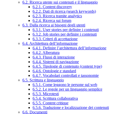
6.2. Ricerca utente sui contenuti e il linguaggio
6.2.1. Content discovery
6.2.2. Dati di ricerca (search keywords)
6.2.3. Ricerca tramite analytics
6.2.4. Ricerca sui forum
6.3. Dalla ricerca ai bisogni degli utenti
6.3.1. User stories per definire i contenuti
6.3.2. Job stories per definire i contenuti
6.3.3. Criteri di accettazione
6.4. Architettura dell’informazione
6.4.1. Definire l’architettura dell’informazione
6.4.2. Alberatura
6.4.3. Flussi di interazione
6.4.4. Sistemi di navigazione
6.4.5. Tipologie di contenuto (content type)
6.4.6. Ontologie e standard
6.4.7. Vocabolari controllati e tassonomie
6.5. Scrittura e linguaggio
6.5.1. Come leggono le persone sul web
6.5.2. Le regole per un linguaggio semplice
6.5.3. Microtesti
6.5.4. Scrittura collaborativa
6.5.5. Content critique
6.5.6. Traduzione e localizzazione dei contenuti
6.6. Documenti