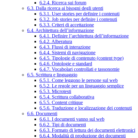
6.2.4. Ricerca sui forum
6.3. Dalla ricerca ai bisogni degli utenti
6.3.1. User stories per definire i contenuti
6.3.2. Job stories per definire i contenuti
6.3.3. Criteri di accettazione
6.4. Architettura dell’informazione
6.4.1. Definire l’architettura dell’informazione
6.4.2. Alberatura
6.4.3. Flussi di interazione
6.4.4. Sistemi di navigazione
6.4.5. Tipologie di contenuto (content type)
6.4.6. Ontologie e standard
6.4.7. Vocabolari controllati e tassonomie
6.5. Scrittura e linguaggio
6.5.1. Come leggono le persone sul web
6.5.2. Le regole per un linguaggio semplice
6.5.3. Microtesti
6.5.4. Scrittura collaborativa
6.5.5. Content critique
6.5.6. Traduzione e localizzazione dei contenuti
6.6. Documenti
6.6.1. I documenti vanno sul web
6.6.2. Tipi di documenti
6.6.3. Formato di lettura dei documenti elettronici
6.6.4. Modalità di produzione dei documenti