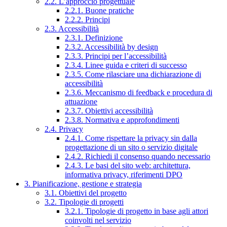
2.2. L’approccio progettuale
2.2.1. Buone pratiche
2.2.2. Principi
2.3. Accessibilità
2.3.1. Definizione
2.3.2. Accessibilità by design
2.3.3. Principi per l’accessibilità
2.3.4. Linee guida e criteri di successo
2.3.5. Come rilasciare una dichiarazione di
accessibilità
2.3.6. Meccanismo di feedback e procedura di
attuazione
2.3.7. Obiettivi accessibilità
2.3.8. Normativa e approfondimenti
2.4. Privacy
2.4.1. Come rispettare la privacy sin dalla
progettazione di un sito o servizio digitale
2.4.2. Richiedi il consenso quando necessario
2.4.3. Le basi del sito web: architettura,
informativa privacy, riferimenti DPO
3. Pianificazione, gestione e strategia
3.1. Obiettivi del progetto
3.2. Tipologie di progetti
3.2.1. Tipologie di progetto in base agli attori
coinvolti nel servizio