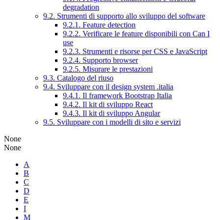
degradation
9.2. Strumenti di supporto allo sviluppo del software
9.2.1. Feature detection
9.2.2. Verificare le feature disponibili con Can I
use
9.2.3. Strumenti e risorse per CSS e JavaScript
9.2.4. Supporto browser
9.2.5. Misurare le prestazioni
9.3. Catalogo del riuso
9.4. Sviluppare con il design system .italia
9.4.1. Il framework Bootstrap Italia
9.4.2. Il kit di sviluppo React
9.4.3. Il kit di sviluppo Angular
9.5. Sviluppare con i modelli di sito e servizi
None
None
A
B
C
D
E
I
M