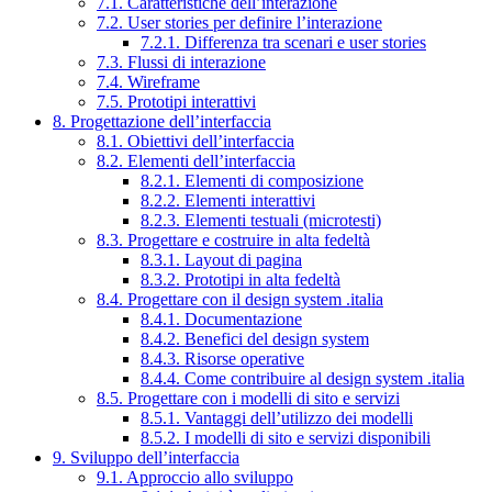
7.1. Caratteristiche dell’interazione
7.2. User stories per definire l’interazione
7.2.1. Differenza tra scenari e user stories
7.3. Flussi di interazione
7.4. Wireframe
7.5. Prototipi interattivi
8. Progettazione dell’interfaccia
8.1. Obiettivi dell’interfaccia
8.2. Elementi dell’interfaccia
8.2.1. Elementi di composizione
8.2.2. Elementi interattivi
8.2.3. Elementi testuali (microtesti)
8.3. Progettare e costruire in alta fedeltà
8.3.1. Layout di pagina
8.3.2. Prototipi in alta fedeltà
8.4. Progettare con il design system .italia
8.4.1. Documentazione
8.4.2. Benefici del design system
8.4.3. Risorse operative
8.4.4. Come contribuire al design system .italia
8.5. Progettare con i modelli di sito e servizi
8.5.1. Vantaggi dell’utilizzo dei modelli
8.5.2. I modelli di sito e servizi disponibili
9. Sviluppo dell’interfaccia
9.1. Approccio allo sviluppo