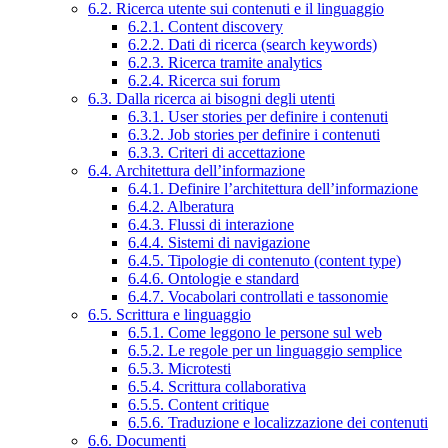
6.2. Ricerca utente sui contenuti e il linguaggio
6.2.1. Content discovery
6.2.2. Dati di ricerca (search keywords)
6.2.3. Ricerca tramite analytics
6.2.4. Ricerca sui forum
6.3. Dalla ricerca ai bisogni degli utenti
6.3.1. User stories per definire i contenuti
6.3.2. Job stories per definire i contenuti
6.3.3. Criteri di accettazione
6.4. Architettura dell’informazione
6.4.1. Definire l’architettura dell’informazione
6.4.2. Alberatura
6.4.3. Flussi di interazione
6.4.4. Sistemi di navigazione
6.4.5. Tipologie di contenuto (content type)
6.4.6. Ontologie e standard
6.4.7. Vocabolari controllati e tassonomie
6.5. Scrittura e linguaggio
6.5.1. Come leggono le persone sul web
6.5.2. Le regole per un linguaggio semplice
6.5.3. Microtesti
6.5.4. Scrittura collaborativa
6.5.5. Content critique
6.5.6. Traduzione e localizzazione dei contenuti
6.6. Documenti