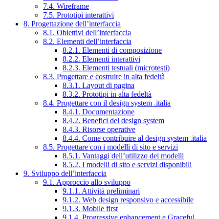
7.4. Wireframe
7.5. Prototipi interattivi
8. Progettazione dell’interfaccia
8.1. Obiettivi dell’interfaccia
8.2. Elementi dell’interfaccia
8.2.1. Elementi di composizione
8.2.2. Elementi interattivi
8.2.3. Elementi testuali (microtesti)
8.3. Progettare e costruire in alta fedeltà
8.3.1. Layout di pagina
8.3.2. Prototipi in alta fedeltà
8.4. Progettare con il design system .italia
8.4.1. Documentazione
8.4.2. Benefici del design system
8.4.3. Risorse operative
8.4.4. Come contribuire al design system .italia
8.5. Progettare con i modelli di sito e servizi
8.5.1. Vantaggi dell’utilizzo dei modelli
8.5.2. I modelli di sito e servizi disponibili
9. Sviluppo dell’interfaccia
9.1. Approccio allo sviluppo
9.1.1. Attività preliminari
9.1.2. Web design responsivo e accessibile
9.1.3. Mobile first
9.1.4. Progressive enhancement e Graceful