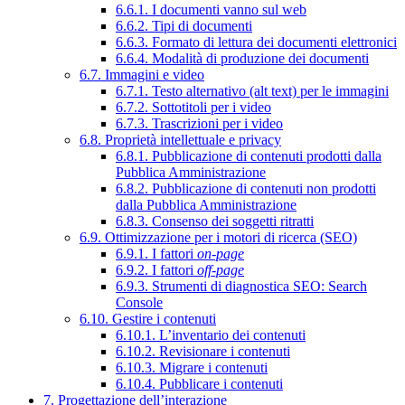
6.6.1. I documenti vanno sul web
6.6.2. Tipi di documenti
6.6.3. Formato di lettura dei documenti elettronici
6.6.4. Modalità di produzione dei documenti
6.7. Immagini e video
6.7.1. Testo alternativo (alt text) per le immagini
6.7.2. Sottotitoli per i video
6.7.3. Trascrizioni per i video
6.8. Proprietà intellettuale e privacy
6.8.1. Pubblicazione di contenuti prodotti dalla
Pubblica Amministrazione
6.8.2. Pubblicazione di contenuti non prodotti
dalla Pubblica Amministrazione
6.8.3. Consenso dei soggetti ritratti
6.9. Ottimizzazione per i motori di ricerca (SEO)
6.9.1. I fattori
on-page
6.9.2. I fattori
off-page
6.9.3. Strumenti di diagnostica SEO: Search
Console
6.10. Gestire i contenuti
6.10.1. L’inventario dei contenuti
6.10.2. Revisionare i contenuti
6.10.3. Migrare i contenuti
6.10.4. Pubblicare i contenuti
7. Progettazione dell’interazione