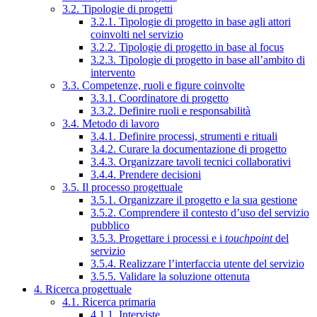
3.2. Tipologie di progetti
3.2.1. Tipologie di progetto in base agli attori
coinvolti nel servizio
3.2.2. Tipologie di progetto in base al focus
3.2.3. Tipologie di progetto in base all’ambito di
intervento
3.3. Competenze, ruoli e figure coinvolte
3.3.1. Coordinatore di progetto
3.3.2. Definire ruoli e responsabilità
3.4. Metodo di lavoro
3.4.1. Definire processi, strumenti e rituali
3.4.2. Curare la documentazione di progetto
3.4.3. Organizzare tavoli tecnici collaborativi
3.4.4. Prendere decisioni
3.5. Il processo progettuale
3.5.1. Organizzare il progetto e la sua gestione
3.5.2. Comprendere il contesto d’uso del servizio
pubblico
3.5.3. Progettare i processi e i
touchpoint
del
servizio
3.5.4. Realizzare l’interfaccia utente del servizio
3.5.5. Validare la soluzione ottenuta
4. Ricerca progettuale
4.1. Ricerca primaria
4.1.1. Interviste