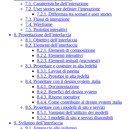
7.1. Caratteristiche dell’interazione
7.2. User stories per definire l’interazione
7.2.1. Differenza tra scenari e user stories
7.3. Flussi di interazione
7.4. Wireframe
7.5. Prototipi interattivi
8. Progettazione dell’interfaccia
8.1. Obiettivi dell’interfaccia
8.2. Elementi dell’interfaccia
8.2.1. Elementi di composizione
8.2.2. Elementi interattivi
8.2.3. Elementi testuali (microtesti)
8.3. Progettare e costruire in alta fedeltà
8.3.1. Layout di pagina
8.3.2. Prototipi in alta fedeltà
8.4. Progettare con il design system .italia
8.4.1. Documentazione
8.4.2. Benefici del design system
8.4.3. Risorse operative
8.4.4. Come contribuire al design system .italia
8.5. Progettare con i modelli di sito e servizi
8.5.1. Vantaggi dell’utilizzo dei modelli
8.5.2. I modelli di sito e servizi disponibili
9. Sviluppo dell’interfaccia
9.1. Approccio allo sviluppo