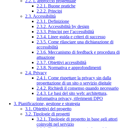
2.2. L’approccio progettuale
2.2.1. Buone pratiche
2.2.2. Principi
2.3. Accessibilità
2.3.1. Definizione
2.3.2. Accessibilità by design
2.3.3. Principi per l’accessibilità
2.3.4. Linee guida e criteri di successo
2.3.5. Come rilasciare una dichiarazione di
accessibilità
2.3.6. Meccanismo di feedback e procedura di
attuazione
2.3.7. Obiettivi accessibilità
2.3.8. Normativa e approfondimenti
2.4. Privacy
2.4.1. Come rispettare la privacy sin dalla
progettazione di un sito o servizio digitale
2.4.2. Richiedi il consenso quando necessario
2.4.3. Le basi del sito web: architettura,
informativa privacy, riferimenti DPO
3. Pianificazione, gestione e strategia
3.1. Obiettivi del progetto
3.2. Tipologie di progetti
3.2.1. Tipologie di progetto in base agli attori
coinvolti nel servizio