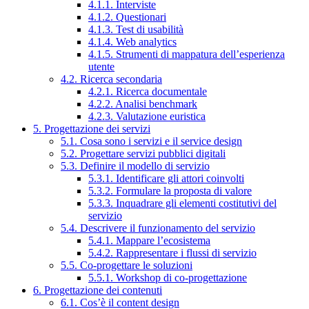
4.1.1. Interviste
4.1.2. Questionari
4.1.3. Test di usabilità
4.1.4. Web analytics
4.1.5. Strumenti di mappatura dell’esperienza
utente
4.2. Ricerca secondaria
4.2.1. Ricerca documentale
4.2.2. Analisi benchmark
4.2.3. Valutazione euristica
5. Progettazione dei servizi
5.1. Cosa sono i servizi e il service design
5.2. Progettare servizi pubblici digitali
5.3. Definire il modello di servizio
5.3.1. Identificare gli attori coinvolti
5.3.2. Formulare la proposta di valore
5.3.3. Inquadrare gli elementi costitutivi del
servizio
5.4. Descrivere il funzionamento del servizio
5.4.1. Mappare l’ecosistema
5.4.2. Rappresentare i flussi di servizio
5.5. Co-progettare le soluzioni
5.5.1. Workshop di co-progettazione
6. Progettazione dei contenuti
6.1. Cos’è il content design