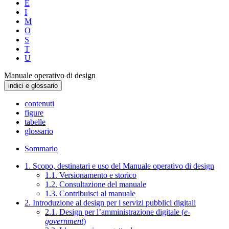
E
I
M
O
S
T
U
Manuale operativo di design
indici e glossario
contenuti
figure
tabelle
glossario
Sommario
1. Scopo, destinatari e uso del Manuale operativo di design
1.1. Versionamento e storico
1.2. Consultazione del manuale
1.3. Contribuisci al manuale
2. Introduzione al design per i servizi pubblici digitali
2.1. Design per l’amministrazione digitale (
e-
government
)