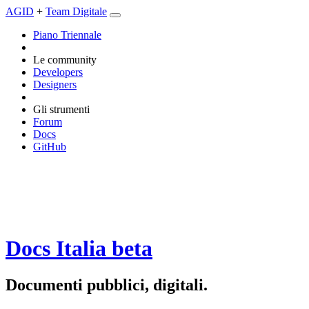
AGID
+
Team Digitale
Piano Triennale
Le community
Developers
Designers
Gli strumenti
Forum
Docs
GitHub
Docs Italia
beta
Documenti pubblici, digitali.