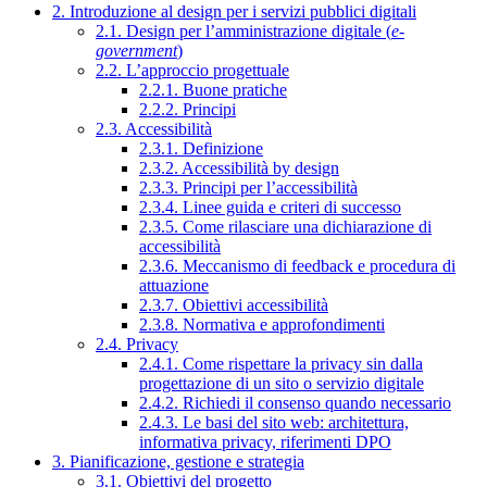
2. Introduzione al design per i servizi pubblici digitali
2.1. Design per l’amministrazione digitale (
e-
government
)
2.2. L’approccio progettuale
2.2.1. Buone pratiche
2.2.2. Principi
2.3. Accessibilità
2.3.1. Definizione
2.3.2. Accessibilità by design
2.3.3. Principi per l’accessibilità
2.3.4. Linee guida e criteri di successo
2.3.5. Come rilasciare una dichiarazione di
accessibilità
2.3.6. Meccanismo di feedback e procedura di
attuazione
2.3.7. Obiettivi accessibilità
2.3.8. Normativa e approfondimenti
2.4. Privacy
2.4.1. Come rispettare la privacy sin dalla
progettazione di un sito o servizio digitale
2.4.2. Richiedi il consenso quando necessario
2.4.3. Le basi del sito web: architettura,
informativa privacy, riferimenti DPO
3. Pianificazione, gestione e strategia
3.1. Obiettivi del progetto