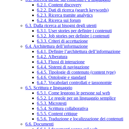
6.2.1. Content discovery
6.2.2. Dati di ricerca (search keywords)
6.2.3. Ricerca tramite analytics
6.2.4. Ricerca sui forum
6.3. Dalla ricerca ai bisogni degli utenti
6.3.1. User stories per definire i contenuti
6.3.2. Job stories per definire i contenuti
6.3.3. Criteri di accettazione
6.4. Architettura dell’informazione
6.4.1. Definire l’architettura dell’informazione
6.4.2. Alberatura
6.4.3. Flussi di interazione
6.4.4. Sistemi di navigazione
6.4.5. Tipologie di contenuto (content type)
6.4.6. Ontologie e standard
6.4.7. Vocabolari controllati e tassonomie
6.5. Scrittura e linguaggio
6.5.1. Come leggono le persone sul web
6.5.2. Le regole per un linguaggio semplice
6.5.3. Microtesti
6.5.4. Scrittura collaborativa
6.5.5. Content critique
6.5.6. Traduzione e localizzazione dei contenuti
6.6. Documenti