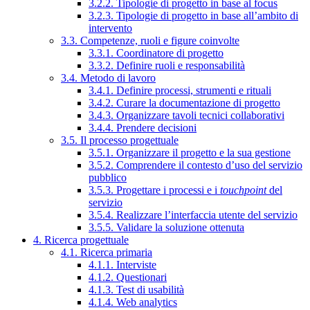
3.2.2. Tipologie di progetto in base al focus
3.2.3. Tipologie di progetto in base all’ambito di
intervento
3.3. Competenze, ruoli e figure coinvolte
3.3.1. Coordinatore di progetto
3.3.2. Definire ruoli e responsabilità
3.4. Metodo di lavoro
3.4.1. Definire processi, strumenti e rituali
3.4.2. Curare la documentazione di progetto
3.4.3. Organizzare tavoli tecnici collaborativi
3.4.4. Prendere decisioni
3.5. Il processo progettuale
3.5.1. Organizzare il progetto e la sua gestione
3.5.2. Comprendere il contesto d’uso del servizio
pubblico
3.5.3. Progettare i processi e i
touchpoint
del
servizio
3.5.4. Realizzare l’interfaccia utente del servizio
3.5.5. Validare la soluzione ottenuta
4. Ricerca progettuale
4.1. Ricerca primaria
4.1.1. Interviste
4.1.2. Questionari
4.1.3. Test di usabilità
4.1.4. Web analytics