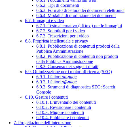
6.6.1. I documenti vanno sul web
6.6.2. Tipi di documenti
6.6.3. Formato di lettura dei documenti elettronici
6.6.4. Modalità di produzione dei documenti
6.7. Immagini e video
6.7.1. Testo alternativo (alt text) per le immagini
6.7.2. Sottotitoli per i video
6.7.3. Trascrizioni per i video
6.8. Proprietà intellettuale e privacy
6.8.1. Pubblicazione di contenuti prodotti dalla
Pubblica Amministrazione
6.8.2. Pubblicazione di contenuti non prodotti
dalla Pubblica Amministrazione
6.8.3. Consenso dei soggetti ritratti
6.9. Ottimizzazione per i motori di ricerca (SEO)
6.9.1. I fattori
on-page
6.9.2. I fattori
off-page
6.9.3. Strumenti di diagnostica SEO: Search
Console
6.10. Gestire i contenuti
6.10.1. L’inventario dei contenuti
6.10.2. Revisionare i contenuti
6.10.3. Migrare i contenuti
6.10.4. Pubblicare i contenuti
7. Progettazione dell’interazione