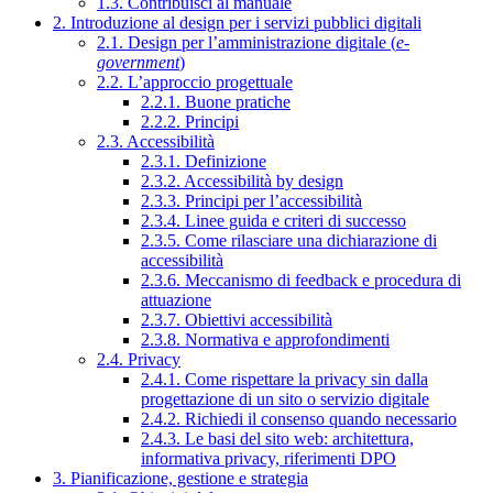
1.3. Contribuisci al manuale
2. Introduzione al design per i servizi pubblici digitali
2.1. Design per l’amministrazione digitale (
e-
government
)
2.2. L’approccio progettuale
2.2.1. Buone pratiche
2.2.2. Principi
2.3. Accessibilità
2.3.1. Definizione
2.3.2. Accessibilità by design
2.3.3. Principi per l’accessibilità
2.3.4. Linee guida e criteri di successo
2.3.5. Come rilasciare una dichiarazione di
accessibilità
2.3.6. Meccanismo di feedback e procedura di
attuazione
2.3.7. Obiettivi accessibilità
2.3.8. Normativa e approfondimenti
2.4. Privacy
2.4.1. Come rispettare la privacy sin dalla
progettazione di un sito o servizio digitale
2.4.2. Richiedi il consenso quando necessario
2.4.3. Le basi del sito web: architettura,
informativa privacy, riferimenti DPO
3. Pianificazione, gestione e strategia