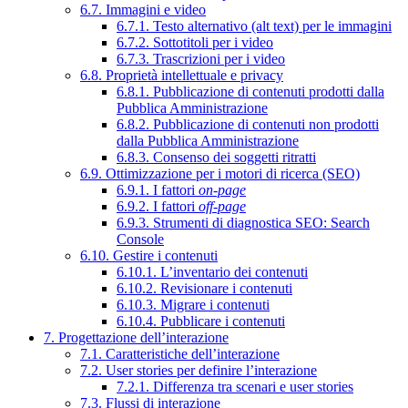
6.7. Immagini e video
6.7.1. Testo alternativo (alt text) per le immagini
6.7.2. Sottotitoli per i video
6.7.3. Trascrizioni per i video
6.8. Proprietà intellettuale e privacy
6.8.1. Pubblicazione di contenuti prodotti dalla
Pubblica Amministrazione
6.8.2. Pubblicazione di contenuti non prodotti
dalla Pubblica Amministrazione
6.8.3. Consenso dei soggetti ritratti
6.9. Ottimizzazione per i motori di ricerca (SEO)
6.9.1. I fattori
on-page
6.9.2. I fattori
off-page
6.9.3. Strumenti di diagnostica SEO: Search
Console
6.10. Gestire i contenuti
6.10.1. L’inventario dei contenuti
6.10.2. Revisionare i contenuti
6.10.3. Migrare i contenuti
6.10.4. Pubblicare i contenuti
7. Progettazione dell’interazione
7.1. Caratteristiche dell’interazione
7.2. User stories per definire l’interazione
7.2.1. Differenza tra scenari e user stories
7.3. Flussi di interazione