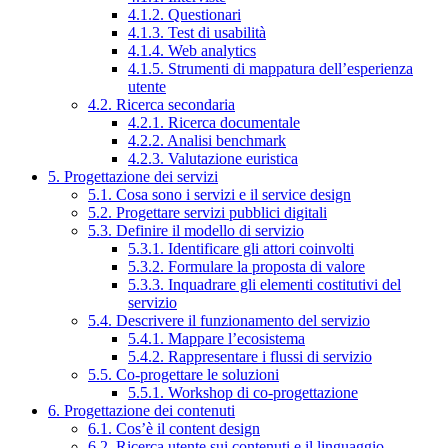
4.1.2. Questionari
4.1.3. Test di usabilità
4.1.4. Web analytics
4.1.5. Strumenti di mappatura dell’esperienza
utente
4.2. Ricerca secondaria
4.2.1. Ricerca documentale
4.2.2. Analisi benchmark
4.2.3. Valutazione euristica
5. Progettazione dei servizi
5.1. Cosa sono i servizi e il service design
5.2. Progettare servizi pubblici digitali
5.3. Definire il modello di servizio
5.3.1. Identificare gli attori coinvolti
5.3.2. Formulare la proposta di valore
5.3.3. Inquadrare gli elementi costitutivi del
servizio
5.4. Descrivere il funzionamento del servizio
5.4.1. Mappare l’ecosistema
5.4.2. Rappresentare i flussi di servizio
5.5. Co-progettare le soluzioni
5.5.1. Workshop di co-progettazione
6. Progettazione dei contenuti
6.1. Cos’è il content design
6.2. Ricerca utente sui contenuti e il linguaggio