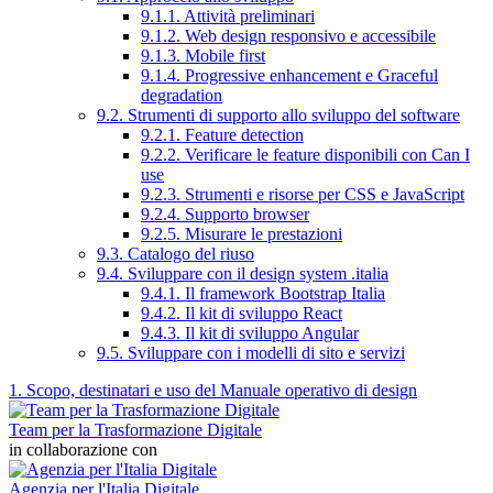
9.1.1. Attività preliminari
9.1.2. Web design responsivo e accessibile
9.1.3. Mobile first
9.1.4. Progressive enhancement e Graceful
degradation
9.2. Strumenti di supporto allo sviluppo del software
9.2.1. Feature detection
9.2.2. Verificare le feature disponibili con Can I
use
9.2.3. Strumenti e risorse per CSS e JavaScript
9.2.4. Supporto browser
9.2.5. Misurare le prestazioni
9.3. Catalogo del riuso
9.4. Sviluppare con il design system .italia
9.4.1. Il framework Bootstrap Italia
9.4.2. Il kit di sviluppo React
9.4.3. Il kit di sviluppo Angular
9.5. Sviluppare con i modelli di sito e servizi
1. Scopo, destinatari e uso del Manuale operativo di design
Team per la Trasformazione Digitale
in collaborazione con
Agenzia per l'Italia Digitale