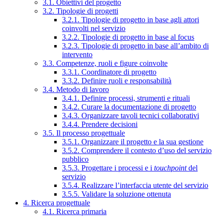
3.1. Obiettivi del progetto
3.2. Tipologie di progetti
3.2.1. Tipologie di progetto in base agli attori
coinvolti nel servizio
3.2.2. Tipologie di progetto in base al focus
3.2.3. Tipologie di progetto in base all’ambito di
intervento
3.3. Competenze, ruoli e figure coinvolte
3.3.1. Coordinatore di progetto
3.3.2. Definire ruoli e responsabilità
3.4. Metodo di lavoro
3.4.1. Definire processi, strumenti e rituali
3.4.2. Curare la documentazione di progetto
3.4.3. Organizzare tavoli tecnici collaborativi
3.4.4. Prendere decisioni
3.5. Il processo progettuale
3.5.1. Organizzare il progetto e la sua gestione
3.5.2. Comprendere il contesto d’uso del servizio
pubblico
3.5.3. Progettare i processi e i
touchpoint
del
servizio
3.5.4. Realizzare l’interfaccia utente del servizio
3.5.5. Validare la soluzione ottenuta
4. Ricerca progettuale
4.1. Ricerca primaria