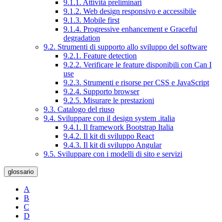
9.1.1. Attività preliminari
9.1.2. Web design responsivo e accessibile
9.1.3. Mobile first
9.1.4. Progressive enhancement e Graceful
degradation
9.2. Strumenti di supporto allo sviluppo del software
9.2.1. Feature detection
9.2.2. Verificare le feature disponibili con Can I
use
9.2.3. Strumenti e risorse per CSS e JavaScript
9.2.4. Supporto browser
9.2.5. Misurare le prestazioni
9.3. Catalogo del riuso
9.4. Sviluppare con il design system .italia
9.4.1. Il framework Bootstrap Italia
9.4.2. Il kit di sviluppo React
9.4.3. Il kit di sviluppo Angular
9.5. Sviluppare con i modelli di sito e servizi
glossario
A
B
C
D