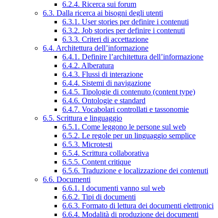
6.2.4. Ricerca sui forum
6.3. Dalla ricerca ai bisogni degli utenti
6.3.1. User stories per definire i contenuti
6.3.2. Job stories per definire i contenuti
6.3.3. Criteri di accettazione
6.4. Architettura dell’informazione
6.4.1. Definire l’architettura dell’informazione
6.4.2. Alberatura
6.4.3. Flussi di interazione
6.4.4. Sistemi di navigazione
6.4.5. Tipologie di contenuto (content type)
6.4.6. Ontologie e standard
6.4.7. Vocabolari controllati e tassonomie
6.5. Scrittura e linguaggio
6.5.1. Come leggono le persone sul web
6.5.2. Le regole per un linguaggio semplice
6.5.3. Microtesti
6.5.4. Scrittura collaborativa
6.5.5. Content critique
6.5.6. Traduzione e localizzazione dei contenuti
6.6. Documenti
6.6.1. I documenti vanno sul web
6.6.2. Tipi di documenti
6.6.3. Formato di lettura dei documenti elettronici
6.6.4. Modalità di produzione dei documenti