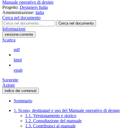
Manuale operativo di design
Progetto:
Designers Italia
Amministrazione:
italia
Cerca nel documento
Cerca nel documento
Informazioni
versione-corrente
Scarica
pdf
html
epub
Sorgente
Azioni
indice dei contenuti
Sommario
1. Scopo, destinatari e uso del Manuale operativo di design
1.1. Versionamento e storico
1.2. Consultazione del manuale
1.3. Contribuisci al manuale