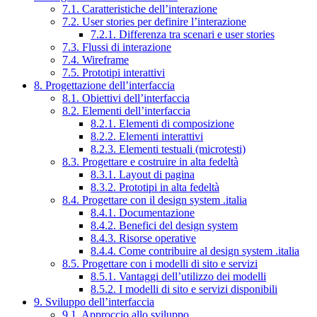
7.1. Caratteristiche dell’interazione
7.2. User stories per definire l’interazione
7.2.1. Differenza tra scenari e user stories
7.3. Flussi di interazione
7.4. Wireframe
7.5. Prototipi interattivi
8. Progettazione dell’interfaccia
8.1. Obiettivi dell’interfaccia
8.2. Elementi dell’interfaccia
8.2.1. Elementi di composizione
8.2.2. Elementi interattivi
8.2.3. Elementi testuali (microtesti)
8.3. Progettare e costruire in alta fedeltà
8.3.1. Layout di pagina
8.3.2. Prototipi in alta fedeltà
8.4. Progettare con il design system .italia
8.4.1. Documentazione
8.4.2. Benefici del design system
8.4.3. Risorse operative
8.4.4. Come contribuire al design system .italia
8.5. Progettare con i modelli di sito e servizi
8.5.1. Vantaggi dell’utilizzo dei modelli
8.5.2. I modelli di sito e servizi disponibili
9. Sviluppo dell’interfaccia
9.1. Approccio allo sviluppo