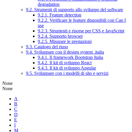
degradation
9.2. Strumenti di supporto allo sviluppo del software
9.2.1. Feature detection
9.2.2. Verificare le feature disponibili con Can I
use
9.2.3. Strumenti e risorse per CSS e JavaScript
9.2.4. Supporto browser
9.2.5. Misurare le prestazioni
9.3. Catalogo del riuso
9.4. Sviluppare con il design system .italia
9.4.1. Il framework Bootstrap Italia
9.4.2. Il kit di sviluppo React
9.4.3. Il kit di sviluppo Angular
9.5. Sviluppare con i modelli di sito e servizi
None
None
A
B
C
D
E
I
M