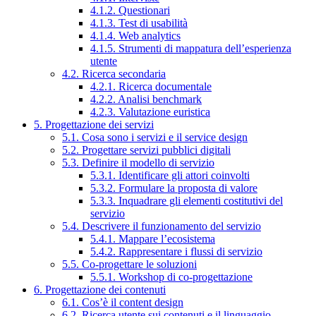
4.1.2. Questionari
4.1.3. Test di usabilità
4.1.4. Web analytics
4.1.5. Strumenti di mappatura dell’esperienza
utente
4.2. Ricerca secondaria
4.2.1. Ricerca documentale
4.2.2. Analisi benchmark
4.2.3. Valutazione euristica
5. Progettazione dei servizi
5.1. Cosa sono i servizi e il service design
5.2. Progettare servizi pubblici digitali
5.3. Definire il modello di servizio
5.3.1. Identificare gli attori coinvolti
5.3.2. Formulare la proposta di valore
5.3.3. Inquadrare gli elementi costitutivi del
servizio
5.4. Descrivere il funzionamento del servizio
5.4.1. Mappare l’ecosistema
5.4.2. Rappresentare i flussi di servizio
5.5. Co-progettare le soluzioni
5.5.1. Workshop di co-progettazione
6. Progettazione dei contenuti
6.1. Cos’è il content design
6.2. Ricerca utente sui contenuti e il linguaggio