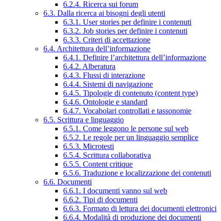
6.2.4. Ricerca sui forum
6.3. Dalla ricerca ai bisogni degli utenti
6.3.1. User stories per definire i contenuti
6.3.2. Job stories per definire i contenuti
6.3.3. Criteri di accettazione
6.4. Architettura dell’informazione
6.4.1. Definire l’architettura dell’informazione
6.4.2. Alberatura
6.4.3. Flussi di interazione
6.4.4. Sistemi di navigazione
6.4.5. Tipologie di contenuto (content type)
6.4.6. Ontologie e standard
6.4.7. Vocabolari controllati e tassonomie
6.5. Scrittura e linguaggio
6.5.1. Come leggono le persone sul web
6.5.2. Le regole per un linguaggio semplice
6.5.3. Microtesti
6.5.4. Scrittura collaborativa
6.5.5. Content critique
6.5.6. Traduzione e localizzazione dei contenuti
6.6. Documenti
6.6.1. I documenti vanno sul web
6.6.2. Tipi di documenti
6.6.3. Formato di lettura dei documenti elettronici
6.6.4. Modalità di produzione dei documenti