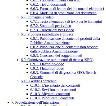
6.6.1. I documenti vanno sul web
6.6.2. Tipi di documenti
6.6.3. Formato di lettura dei documenti elettronici
6.6.4. Modalità di produzione dei documenti
6.7. Immagini e video
6.7.1. Testo alternativo (alt text) per le immagini
6.7.2. Sottotitoli per i video
6.7.3. Trascrizioni per i video
6.8. Proprietà intellettuale e privacy
6.8.1. Pubblicazione di contenuti prodotti dalla
Pubblica Amministrazione
6.8.2. Pubblicazione di contenuti non prodotti
dalla Pubblica Amministrazione
6.8.3. Consenso dei soggetti ritratti
6.9. Ottimizzazione per i motori di ricerca (SEO)
6.9.1. I fattori
on-page
6.9.2. I fattori
off-page
6.9.3. Strumenti di diagnostica SEO: Search
Console
6.10. Gestire i contenuti
6.10.1. L’inventario dei contenuti
6.10.2. Revisionare i contenuti
6.10.3. Migrare i contenuti
6.10.4. Pubblicare i contenuti
7. Progettazione dell’interazione