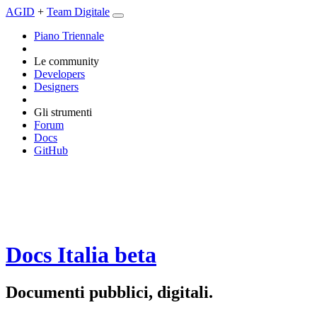
AGID
+
Team Digitale
Piano Triennale
Le community
Developers
Designers
Gli strumenti
Forum
Docs
GitHub
Docs Italia
beta
Documenti pubblici, digitali.