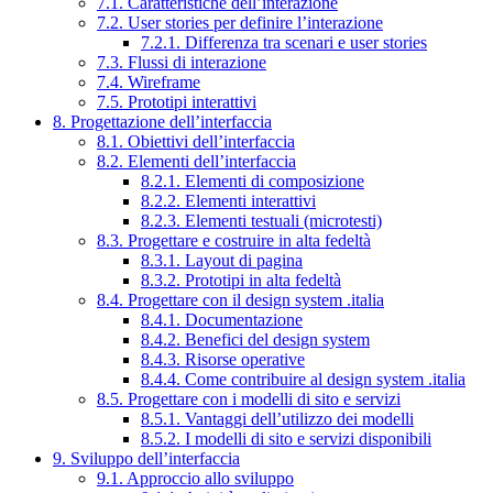
7.1. Caratteristiche dell’interazione
7.2. User stories per definire l’interazione
7.2.1. Differenza tra scenari e user stories
7.3. Flussi di interazione
7.4. Wireframe
7.5. Prototipi interattivi
8. Progettazione dell’interfaccia
8.1. Obiettivi dell’interfaccia
8.2. Elementi dell’interfaccia
8.2.1. Elementi di composizione
8.2.2. Elementi interattivi
8.2.3. Elementi testuali (microtesti)
8.3. Progettare e costruire in alta fedeltà
8.3.1. Layout di pagina
8.3.2. Prototipi in alta fedeltà
8.4. Progettare con il design system .italia
8.4.1. Documentazione
8.4.2. Benefici del design system
8.4.3. Risorse operative
8.4.4. Come contribuire al design system .italia
8.5. Progettare con i modelli di sito e servizi
8.5.1. Vantaggi dell’utilizzo dei modelli
8.5.2. I modelli di sito e servizi disponibili
9. Sviluppo dell’interfaccia
9.1. Approccio allo sviluppo