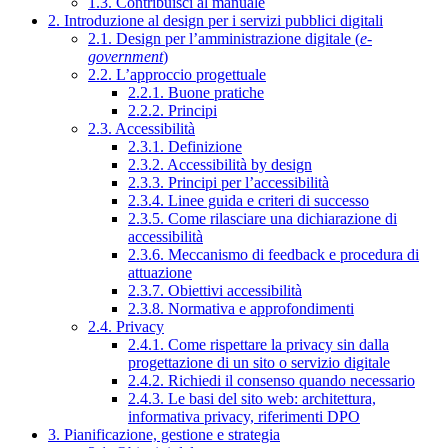
1.3. Contribuisci al manuale
2. Introduzione al design per i servizi pubblici digitali
2.1. Design per l’amministrazione digitale (
e-
government
)
2.2. L’approccio progettuale
2.2.1. Buone pratiche
2.2.2. Principi
2.3. Accessibilità
2.3.1. Definizione
2.3.2. Accessibilità by design
2.3.3. Principi per l’accessibilità
2.3.4. Linee guida e criteri di successo
2.3.5. Come rilasciare una dichiarazione di
accessibilità
2.3.6. Meccanismo di feedback e procedura di
attuazione
2.3.7. Obiettivi accessibilità
2.3.8. Normativa e approfondimenti
2.4. Privacy
2.4.1. Come rispettare la privacy sin dalla
progettazione di un sito o servizio digitale
2.4.2. Richiedi il consenso quando necessario
2.4.3. Le basi del sito web: architettura,
informativa privacy, riferimenti DPO
3. Pianificazione, gestione e strategia