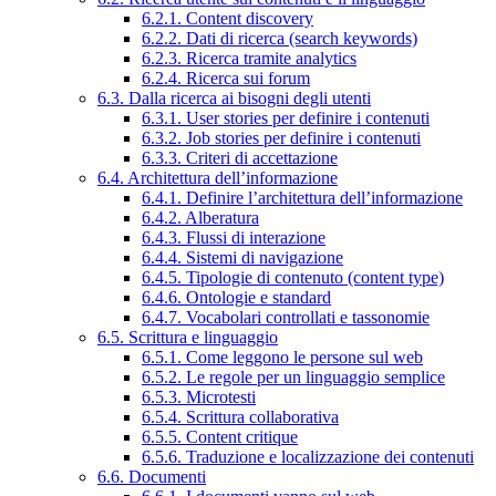
6.2.1. Content discovery
6.2.2. Dati di ricerca (search keywords)
6.2.3. Ricerca tramite analytics
6.2.4. Ricerca sui forum
6.3. Dalla ricerca ai bisogni degli utenti
6.3.1. User stories per definire i contenuti
6.3.2. Job stories per definire i contenuti
6.3.3. Criteri di accettazione
6.4. Architettura dell’informazione
6.4.1. Definire l’architettura dell’informazione
6.4.2. Alberatura
6.4.3. Flussi di interazione
6.4.4. Sistemi di navigazione
6.4.5. Tipologie di contenuto (content type)
6.4.6. Ontologie e standard
6.4.7. Vocabolari controllati e tassonomie
6.5. Scrittura e linguaggio
6.5.1. Come leggono le persone sul web
6.5.2. Le regole per un linguaggio semplice
6.5.3. Microtesti
6.5.4. Scrittura collaborativa
6.5.5. Content critique
6.5.6. Traduzione e localizzazione dei contenuti
6.6. Documenti