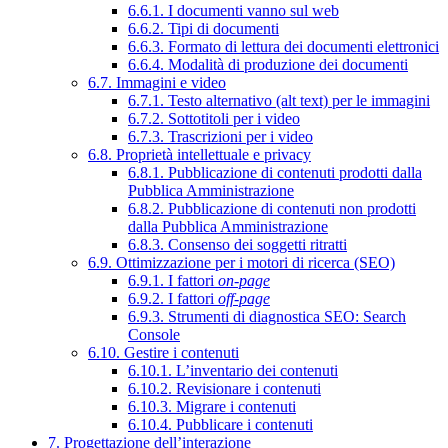
6.6.1. I documenti vanno sul web
6.6.2. Tipi di documenti
6.6.3. Formato di lettura dei documenti elettronici
6.6.4. Modalità di produzione dei documenti
6.7. Immagini e video
6.7.1. Testo alternativo (alt text) per le immagini
6.7.2. Sottotitoli per i video
6.7.3. Trascrizioni per i video
6.8. Proprietà intellettuale e privacy
6.8.1. Pubblicazione di contenuti prodotti dalla
Pubblica Amministrazione
6.8.2. Pubblicazione di contenuti non prodotti
dalla Pubblica Amministrazione
6.8.3. Consenso dei soggetti ritratti
6.9. Ottimizzazione per i motori di ricerca (SEO)
6.9.1. I fattori
on-page
6.9.2. I fattori
off-page
6.9.3. Strumenti di diagnostica SEO: Search
Console
6.10. Gestire i contenuti
6.10.1. L’inventario dei contenuti
6.10.2. Revisionare i contenuti
6.10.3. Migrare i contenuti
6.10.4. Pubblicare i contenuti
7. Progettazione dell’interazione