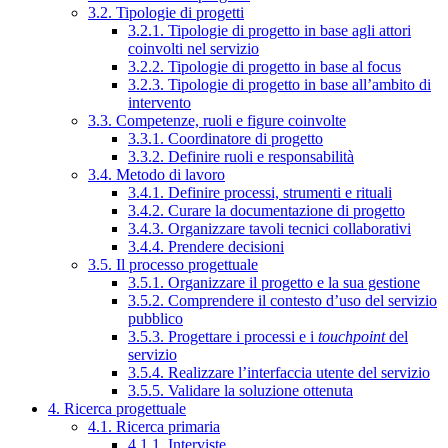
3.2. Tipologie di progetti
3.2.1. Tipologie di progetto in base agli attori
coinvolti nel servizio
3.2.2. Tipologie di progetto in base al focus
3.2.3. Tipologie di progetto in base all’ambito di
intervento
3.3. Competenze, ruoli e figure coinvolte
3.3.1. Coordinatore di progetto
3.3.2. Definire ruoli e responsabilità
3.4. Metodo di lavoro
3.4.1. Definire processi, strumenti e rituali
3.4.2. Curare la documentazione di progetto
3.4.3. Organizzare tavoli tecnici collaborativi
3.4.4. Prendere decisioni
3.5. Il processo progettuale
3.5.1. Organizzare il progetto e la sua gestione
3.5.2. Comprendere il contesto d’uso del servizio
pubblico
3.5.3. Progettare i processi e i
touchpoint
del
servizio
3.5.4. Realizzare l’interfaccia utente del servizio
3.5.5. Validare la soluzione ottenuta
4. Ricerca progettuale
4.1. Ricerca primaria
4.1.1. Interviste