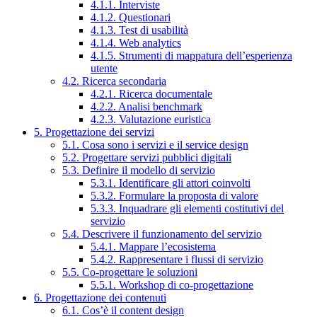
4.1.1. Interviste
4.1.2. Questionari
4.1.3. Test di usabilità
4.1.4. Web analytics
4.1.5. Strumenti di mappatura dell’esperienza
utente
4.2. Ricerca secondaria
4.2.1. Ricerca documentale
4.2.2. Analisi benchmark
4.2.3. Valutazione euristica
5. Progettazione dei servizi
5.1. Cosa sono i servizi e il service design
5.2. Progettare servizi pubblici digitali
5.3. Definire il modello di servizio
5.3.1. Identificare gli attori coinvolti
5.3.2. Formulare la proposta di valore
5.3.3. Inquadrare gli elementi costitutivi del
servizio
5.4. Descrivere il funzionamento del servizio
5.4.1. Mappare l’ecosistema
5.4.2. Rappresentare i flussi di servizio
5.5. Co-progettare le soluzioni
5.5.1. Workshop di co-progettazione
6. Progettazione dei contenuti
6.1. Cos’è il content design