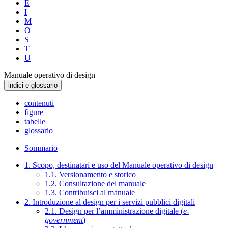
E
I
M
O
S
T
U
Manuale operativo di design
indici e glossario
contenuti
figure
tabelle
glossario
Sommario
1. Scopo, destinatari e uso del Manuale operativo di design
1.1. Versionamento e storico
1.2. Consultazione del manuale
1.3. Contribuisci al manuale
2. Introduzione al design per i servizi pubblici digitali
2.1. Design per l’amministrazione digitale (
e-
government
)