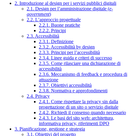
2. Introduzione al design per i servizi pubblici digitali
2.1. Design per l’amministrazione digitale (
e-
government
)
2.2. L’approccio progettuale
2.2.1. Buone pratiche
2.2.2. Principi
2.3. Accessibilità
2.3.1. Definizione
2.3.2. Accessibilità by design
2.3.3. Principi per l’accessibilità
2.3.4. Linee guida e criteri di successo
2.3.5. Come rilasciare una dichiarazione di
accessibilità
2.3.6. Meccanismo di feedback e procedura di
attuazione
2.3.7. Obiettivi accessibilità
2.3.8. Normativa e approfondimenti
2.4. Privacy
2.4.1. Come rispettare la privacy sin dalla
progettazione di un sito o servizio digitale
2.4.2. Richiedi il consenso quando necessario
2.4.3. Le basi del sito web: architettura,
informativa privacy, riferimenti DPO
3. Pianificazione, gestione e strategia
3.1. Obiettivi del progetto