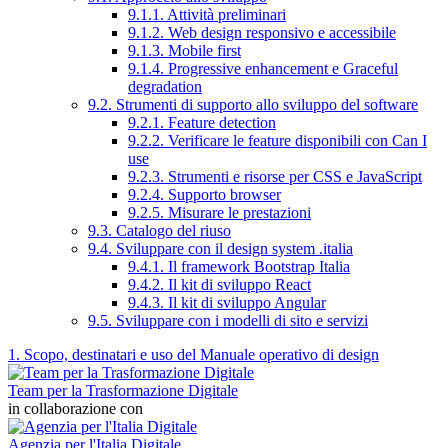
9.1.1. Attività preliminari
9.1.2. Web design responsivo e accessibile
9.1.3. Mobile first
9.1.4. Progressive enhancement e Graceful
degradation
9.2. Strumenti di supporto allo sviluppo del software
9.2.1. Feature detection
9.2.2. Verificare le feature disponibili con Can I
use
9.2.3. Strumenti e risorse per CSS e JavaScript
9.2.4. Supporto browser
9.2.5. Misurare le prestazioni
9.3. Catalogo del riuso
9.4. Sviluppare con il design system .italia
9.4.1. Il framework Bootstrap Italia
9.4.2. Il kit di sviluppo React
9.4.3. Il kit di sviluppo Angular
9.5. Sviluppare con i modelli di sito e servizi
1. Scopo, destinatari e uso del Manuale operativo di design
Team per la Trasformazione Digitale
in collaborazione con
Agenzia per l'Italia Digitale