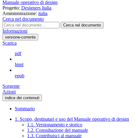
Manuale operativo di design
Progetto:
Designers Italia
Amministrazione:
italia
Cerca nel documento
Cerca nel documento
Informazioni
versione-corrente
Scarica
pdf
html
epub
Sorgente
Azioni
indice dei contenuti
Sommario
1. Scopo, destinatari e uso del Manuale operativo di design
1.1. Versionamento e storico
1.2. Consultazione del manuale
1.3. Contribuisci al manuale