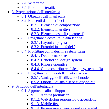
7.4. Wireframe
7.5. Prototipi interattivi
8. Progettazione dell’interfaccia
8.1. Obiettivi dell’interfaccia
8.2. Elementi dell’interfaccia
8.2.1. Elementi di composizione
8.2.2. Elementi interattivi
8.2.3. Elementi testuali (microtesti)
8.3. Progettare e costruire in alta fedeltà
8.3.1. Layout di pagina
8.3.2. Prototipi in alta fedeltà
8.4. Progettare con il design system .italia
8.4.1. Documentazione
8.4.2. Benefici del design system
8.4.3. Risorse operative
8.4.4. Come contribuire al design system .italia
8.5. Progettare con i modelli di sito e servizi
8.5.1. Vantaggi dell’utilizzo dei modelli
8.5.2. I modelli di sito e servizi disponibili
9. Sviluppo dell’interfaccia
9.1. Approccio allo sviluppo
9.1.1. Attività preliminari
9.1.2. Web design responsivo e accessibile
9.1.3. Mobile first
9.1.4. Progressive enhancement e Graceful