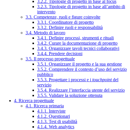
3.2.2. Tipologie di progetto in base al focus
3.2.3. Tipologie di progetto in base all’ambito di
intervento
3.3. Competenze, ruoli e figure coinvolte
3.3.1. Coordinatore di progetto
3.3.2. Definire ruoli e responsabilità
3.4. Metodo di lavoro
3.4.1. Definire processi, strumenti e rituali
3.4.2. Curare la documentazione di progetto
3.4.3. Organizzare tavoli tecnici collaborativi
3.4.4. Prendere decisioni
3.5. Il processo progettuale
3.5.1. Organizzare il progetto e la sua gestione
3.5.2. Comprendere il contesto d’uso del servizio
pubblico
3.5.3. Progettare i processi e i
touchpoint
del
servizio
3.5.4. Realizzare l’interfaccia utente del servizio
3.5.5. Validare la soluzione ottenuta
4. Ricerca progettuale
4.1. Ricerca primaria
4.1.1. Interviste
4.1.2. Questionari
4.1.3. Test di usabilità
4.1.4. Web analytics