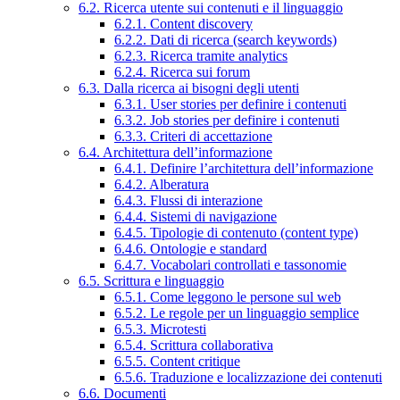
6.2. Ricerca utente sui contenuti e il linguaggio
6.2.1. Content discovery
6.2.2. Dati di ricerca (search keywords)
6.2.3. Ricerca tramite analytics
6.2.4. Ricerca sui forum
6.3. Dalla ricerca ai bisogni degli utenti
6.3.1. User stories per definire i contenuti
6.3.2. Job stories per definire i contenuti
6.3.3. Criteri di accettazione
6.4. Architettura dell’informazione
6.4.1. Definire l’architettura dell’informazione
6.4.2. Alberatura
6.4.3. Flussi di interazione
6.4.4. Sistemi di navigazione
6.4.5. Tipologie di contenuto (content type)
6.4.6. Ontologie e standard
6.4.7. Vocabolari controllati e tassonomie
6.5. Scrittura e linguaggio
6.5.1. Come leggono le persone sul web
6.5.2. Le regole per un linguaggio semplice
6.5.3. Microtesti
6.5.4. Scrittura collaborativa
6.5.5. Content critique
6.5.6. Traduzione e localizzazione dei contenuti
6.6. Documenti