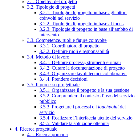
3.1. Obiettivi del progetto
3.2. Tipologie di progetti
3.2.1. Tipologie di progetto in base agli attori
coinvolti nel servizio
3.2.2. Tipologie di progetto in base al focus
3.2.3. Tipologie di progetto in base all’ambito di
intervento
3.3. Competenze, ruoli e figure coinvolte
3.3.1. Coordinatore di progetto
3.3.2. Definire ruoli e responsabilità
3.4. Metodo di lavoro
3.4.1. Definire processi, strumenti e rituali
3.4.2. Curare la documentazione di progetto
3.4.3. Organizzare tavoli tecnici collaborativi
3.4.4. Prendere decisioni
3.5. Il processo progettuale
3.5.1. Organizzare il progetto e la sua gestione
3.5.2. Comprendere il contesto d’uso del servizio
pubblico
3.5.3. Progettare i processi e i
touchpoint
del
servizio
3.5.4. Realizzare l’interfaccia utente del servizio
3.5.5. Validare la soluzione ottenuta
4. Ricerca progettuale
4.1. Ricerca primaria