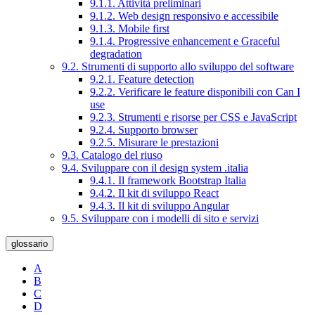
9.1.1. Attività preliminari
9.1.2. Web design responsivo e accessibile
9.1.3. Mobile first
9.1.4. Progressive enhancement e Graceful
degradation
9.2. Strumenti di supporto allo sviluppo del software
9.2.1. Feature detection
9.2.2. Verificare le feature disponibili con Can I
use
9.2.3. Strumenti e risorse per CSS e JavaScript
9.2.4. Supporto browser
9.2.5. Misurare le prestazioni
9.3. Catalogo del riuso
9.4. Sviluppare con il design system .italia
9.4.1. Il framework Bootstrap Italia
9.4.2. Il kit di sviluppo React
9.4.3. Il kit di sviluppo Angular
9.5. Sviluppare con i modelli di sito e servizi
glossario
A
B
C
D