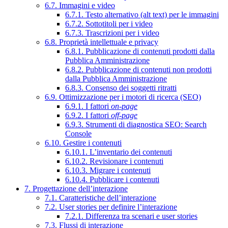
6.7. Immagini e video
6.7.1. Testo alternativo (alt text) per le immagini
6.7.2. Sottotitoli per i video
6.7.3. Trascrizioni per i video
6.8. Proprietà intellettuale e privacy
6.8.1. Pubblicazione di contenuti prodotti dalla
Pubblica Amministrazione
6.8.2. Pubblicazione di contenuti non prodotti
dalla Pubblica Amministrazione
6.8.3. Consenso dei soggetti ritratti
6.9. Ottimizzazione per i motori di ricerca (SEO)
6.9.1. I fattori
on-page
6.9.2. I fattori
off-page
6.9.3. Strumenti di diagnostica SEO: Search
Console
6.10. Gestire i contenuti
6.10.1. L’inventario dei contenuti
6.10.2. Revisionare i contenuti
6.10.3. Migrare i contenuti
6.10.4. Pubblicare i contenuti
7. Progettazione dell’interazione
7.1. Caratteristiche dell’interazione
7.2. User stories per definire l’interazione
7.2.1. Differenza tra scenari e user stories
7.3. Flussi di interazione