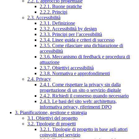
2.2. L’approccio progettuale
2.2.1. Buone pratiche
2.2.2. Principi
2.3. Accessibilità
2.3.1. Definizione
2.3.2. Accessibilità by design
2.3.3. Principi per l’accessibilità
2.3.4. Linee guida e criteri di successo
2.3.5. Come rilasciare una dichiarazione di
accessibilità
2.3.6. Meccanismo di feedback e procedura di
attuazione
2.3.7. Obiettivi accessibilità
2.3.8. Normativa e approfondimenti
2.4. Privacy
2.4.1. Come rispettare la privacy sin dalla
progettazione di un sito o servizio digitale
2.4.2. Richiedi il consenso quando necessario
2.4.3. Le basi del sito web: architettura,
informativa privacy, riferimenti DPO
3. Pianificazione, gestione e strategia
3.1. Obiettivi del progetto
3.2. Tipologie di progetti
3.2.1. Tipologie di progetto in base agli attori
coinvolti nel servizio