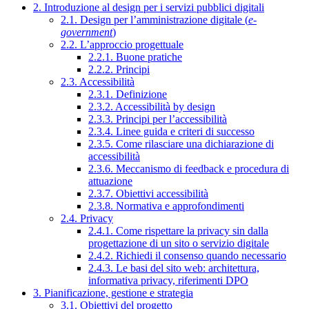
2. Introduzione al design per i servizi pubblici digitali
2.1. Design per l’amministrazione digitale (
e-
government
)
2.2. L’approccio progettuale
2.2.1. Buone pratiche
2.2.2. Principi
2.3. Accessibilità
2.3.1. Definizione
2.3.2. Accessibilità by design
2.3.3. Principi per l’accessibilità
2.3.4. Linee guida e criteri di successo
2.3.5. Come rilasciare una dichiarazione di
accessibilità
2.3.6. Meccanismo di feedback e procedura di
attuazione
2.3.7. Obiettivi accessibilità
2.3.8. Normativa e approfondimenti
2.4. Privacy
2.4.1. Come rispettare la privacy sin dalla
progettazione di un sito o servizio digitale
2.4.2. Richiedi il consenso quando necessario
2.4.3. Le basi del sito web: architettura,
informativa privacy, riferimenti DPO
3. Pianificazione, gestione e strategia
3.1. Obiettivi del progetto