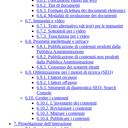
6.6.1. I documenti vanno sul web
6.6.2. Tipi di documenti
6.6.3. Formato di lettura dei documenti elettronici
6.6.4. Modalità di produzione dei documenti
6.7. Immagini e video
6.7.1. Testo alternativo (alt text) per le immagini
6.7.2. Sottotitoli per i video
6.7.3. Trascrizioni per i video
6.8. Proprietà intellettuale e privacy
6.8.1. Pubblicazione di contenuti prodotti dalla
Pubblica Amministrazione
6.8.2. Pubblicazione di contenuti non prodotti
dalla Pubblica Amministrazione
6.8.3. Consenso dei soggetti ritratti
6.9. Ottimizzazione per i motori di ricerca (SEO)
6.9.1. I fattori
on-page
6.9.2. I fattori
off-page
6.9.3. Strumenti di diagnostica SEO: Search
Console
6.10. Gestire i contenuti
6.10.1. L’inventario dei contenuti
6.10.2. Revisionare i contenuti
6.10.3. Migrare i contenuti
6.10.4. Pubblicare i contenuti
7. Progettazione dell’interazione