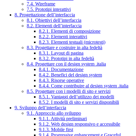
7.4. Wireframe
7.5. Prototipi interattivi
8. Progettazione dell’interfaccia
8.1. Obiettivi dell’interfaccia
8.2. Elementi dell’interfaccia
8.2.1. Elementi di composizione
8.2.2. Elementi interattivi
8.2.3. Elementi testuali (microtesti)
8.3. Progettare e costruire in alta fedeltà
8.3.1. Layout di pagina
8.3.2. Prototipi in alta fedeltà
8.4. Progettare con il design system .italia
8.4.1. Documentazione
8.4.2. Benefici del design system
8.4.3. Risorse operative
8.4.4. Come contribuire al design system .italia
8.5. Progettare con i modelli di sito e servizi
8.5.1. Vantaggi dell’utilizzo dei modelli
8.5.2. I modelli di sito e servizi disponibili
9. Sviluppo dell’interfaccia
9.1. Approccio allo sviluppo
9.1.1. Attività preliminari
9.1.2. Web design responsivo e accessibile
9.1.3. Mobile first
9.1.4. Progressive enhancement e Graceful