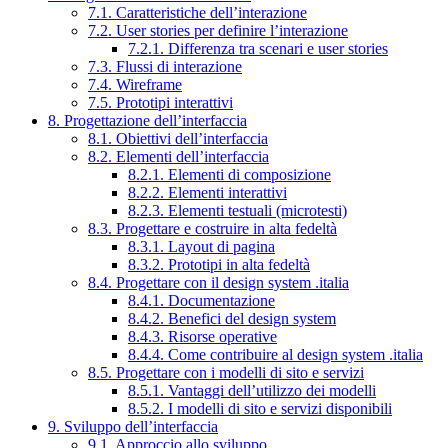
7.1. Caratteristiche dell’interazione
7.2. User stories per definire l’interazione
7.2.1. Differenza tra scenari e user stories
7.3. Flussi di interazione
7.4. Wireframe
7.5. Prototipi interattivi
8. Progettazione dell’interfaccia
8.1. Obiettivi dell’interfaccia
8.2. Elementi dell’interfaccia
8.2.1. Elementi di composizione
8.2.2. Elementi interattivi
8.2.3. Elementi testuali (microtesti)
8.3. Progettare e costruire in alta fedeltà
8.3.1. Layout di pagina
8.3.2. Prototipi in alta fedeltà
8.4. Progettare con il design system .italia
8.4.1. Documentazione
8.4.2. Benefici del design system
8.4.3. Risorse operative
8.4.4. Come contribuire al design system .italia
8.5. Progettare con i modelli di sito e servizi
8.5.1. Vantaggi dell’utilizzo dei modelli
8.5.2. I modelli di sito e servizi disponibili
9. Sviluppo dell’interfaccia
9.1. Approccio allo sviluppo