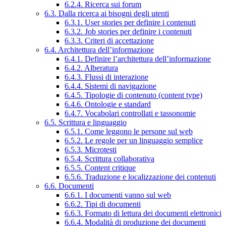
6.2.4. Ricerca sui forum
6.3. Dalla ricerca ai bisogni degli utenti
6.3.1. User stories per definire i contenuti
6.3.2. Job stories per definire i contenuti
6.3.3. Criteri di accettazione
6.4. Architettura dell’informazione
6.4.1. Definire l’architettura dell’informazione
6.4.2. Alberatura
6.4.3. Flussi di interazione
6.4.4. Sistemi di navigazione
6.4.5. Tipologie di contenuto (content type)
6.4.6. Ontologie e standard
6.4.7. Vocabolari controllati e tassonomie
6.5. Scrittura e linguaggio
6.5.1. Come leggono le persone sul web
6.5.2. Le regole per un linguaggio semplice
6.5.3. Microtesti
6.5.4. Scrittura collaborativa
6.5.5. Content critique
6.5.6. Traduzione e localizzazione dei contenuti
6.6. Documenti
6.6.1. I documenti vanno sul web
6.6.2. Tipi di documenti
6.6.3. Formato di lettura dei documenti elettronici
6.6.4. Modalità di produzione dei documenti