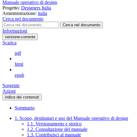
Manuale operativo di design
Progetto:
Designers Italia
Amministrazione:
italia
Cerca nel documento
Cerca nel documento
Informazioni
versione-corrente
Scarica
pdf
html
epub
Sorgente
Azioni
indice dei contenuti
Sommario
1. Scopo, destinatari e uso del Manuale operativo di design
1.1. Versionamento e storico
1.2. Consultazione del manuale
1.3. Contribuisci al manuale