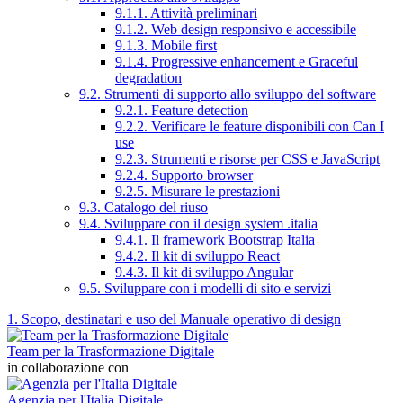
9.1.1. Attività preliminari
9.1.2. Web design responsivo e accessibile
9.1.3. Mobile first
9.1.4. Progressive enhancement e Graceful
degradation
9.2. Strumenti di supporto allo sviluppo del software
9.2.1. Feature detection
9.2.2. Verificare le feature disponibili con Can I
use
9.2.3. Strumenti e risorse per CSS e JavaScript
9.2.4. Supporto browser
9.2.5. Misurare le prestazioni
9.3. Catalogo del riuso
9.4. Sviluppare con il design system .italia
9.4.1. Il framework Bootstrap Italia
9.4.2. Il kit di sviluppo React
9.4.3. Il kit di sviluppo Angular
9.5. Sviluppare con i modelli di sito e servizi
1. Scopo, destinatari e uso del Manuale operativo di design
Team per la Trasformazione Digitale
in collaborazione con
Agenzia per l'Italia Digitale