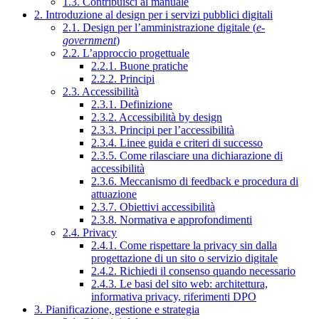
1.3. Contribuisci al manuale
2. Introduzione al design per i servizi pubblici digitali
2.1. Design per l’amministrazione digitale (
e-
government
)
2.2. L’approccio progettuale
2.2.1. Buone pratiche
2.2.2. Principi
2.3. Accessibilità
2.3.1. Definizione
2.3.2. Accessibilità by design
2.3.3. Principi per l’accessibilità
2.3.4. Linee guida e criteri di successo
2.3.5. Come rilasciare una dichiarazione di
accessibilità
2.3.6. Meccanismo di feedback e procedura di
attuazione
2.3.7. Obiettivi accessibilità
2.3.8. Normativa e approfondimenti
2.4. Privacy
2.4.1. Come rispettare la privacy sin dalla
progettazione di un sito o servizio digitale
2.4.2. Richiedi il consenso quando necessario
2.4.3. Le basi del sito web: architettura,
informativa privacy, riferimenti DPO
3. Pianificazione, gestione e strategia