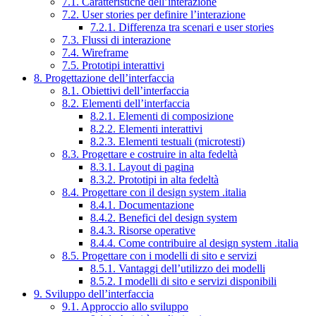
7.1. Caratteristiche dell’interazione
7.2. User stories per definire l’interazione
7.2.1. Differenza tra scenari e user stories
7.3. Flussi di interazione
7.4. Wireframe
7.5. Prototipi interattivi
8. Progettazione dell’interfaccia
8.1. Obiettivi dell’interfaccia
8.2. Elementi dell’interfaccia
8.2.1. Elementi di composizione
8.2.2. Elementi interattivi
8.2.3. Elementi testuali (microtesti)
8.3. Progettare e costruire in alta fedeltà
8.3.1. Layout di pagina
8.3.2. Prototipi in alta fedeltà
8.4. Progettare con il design system .italia
8.4.1. Documentazione
8.4.2. Benefici del design system
8.4.3. Risorse operative
8.4.4. Come contribuire al design system .italia
8.5. Progettare con i modelli di sito e servizi
8.5.1. Vantaggi dell’utilizzo dei modelli
8.5.2. I modelli di sito e servizi disponibili
9. Sviluppo dell’interfaccia
9.1. Approccio allo sviluppo