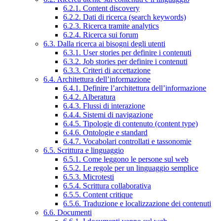
6.2.1. Content discovery
6.2.2. Dati di ricerca (search keywords)
6.2.3. Ricerca tramite analytics
6.2.4. Ricerca sui forum
6.3. Dalla ricerca ai bisogni degli utenti
6.3.1. User stories per definire i contenuti
6.3.2. Job stories per definire i contenuti
6.3.3. Criteri di accettazione
6.4. Architettura dell’informazione
6.4.1. Definire l’architettura dell’informazione
6.4.2. Alberatura
6.4.3. Flussi di interazione
6.4.4. Sistemi di navigazione
6.4.5. Tipologie di contenuto (content type)
6.4.6. Ontologie e standard
6.4.7. Vocabolari controllati e tassonomie
6.5. Scrittura e linguaggio
6.5.1. Come leggono le persone sul web
6.5.2. Le regole per un linguaggio semplice
6.5.3. Microtesti
6.5.4. Scrittura collaborativa
6.5.5. Content critique
6.5.6. Traduzione e localizzazione dei contenuti
6.6. Documenti