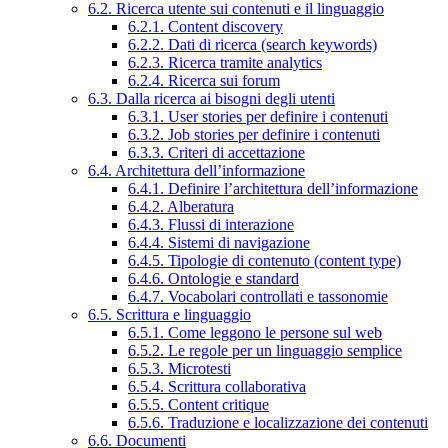
6.2. Ricerca utente sui contenuti e il linguaggio
6.2.1. Content discovery
6.2.2. Dati di ricerca (search keywords)
6.2.3. Ricerca tramite analytics
6.2.4. Ricerca sui forum
6.3. Dalla ricerca ai bisogni degli utenti
6.3.1. User stories per definire i contenuti
6.3.2. Job stories per definire i contenuti
6.3.3. Criteri di accettazione
6.4. Architettura dell’informazione
6.4.1. Definire l’architettura dell’informazione
6.4.2. Alberatura
6.4.3. Flussi di interazione
6.4.4. Sistemi di navigazione
6.4.5. Tipologie di contenuto (content type)
6.4.6. Ontologie e standard
6.4.7. Vocabolari controllati e tassonomie
6.5. Scrittura e linguaggio
6.5.1. Come leggono le persone sul web
6.5.2. Le regole per un linguaggio semplice
6.5.3. Microtesti
6.5.4. Scrittura collaborativa
6.5.5. Content critique
6.5.6. Traduzione e localizzazione dei contenuti
6.6. Documenti