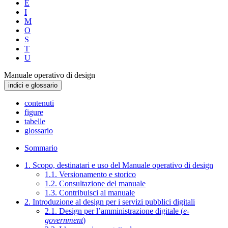
E
I
M
O
S
T
U
Manuale operativo di design
indici e glossario
contenuti
figure
tabelle
glossario
Sommario
1. Scopo, destinatari e uso del Manuale operativo di design
1.1. Versionamento e storico
1.2. Consultazione del manuale
1.3. Contribuisci al manuale
2. Introduzione al design per i servizi pubblici digitali
2.1. Design per l’amministrazione digitale (
e-
government
)