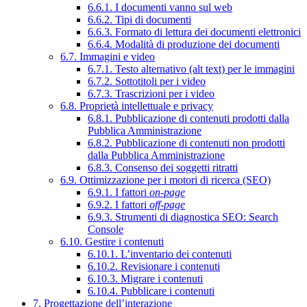
6.6.1. I documenti vanno sul web
6.6.2. Tipi di documenti
6.6.3. Formato di lettura dei documenti elettronici
6.6.4. Modalità di produzione dei documenti
6.7. Immagini e video
6.7.1. Testo alternativo (alt text) per le immagini
6.7.2. Sottotitoli per i video
6.7.3. Trascrizioni per i video
6.8. Proprietà intellettuale e privacy
6.8.1. Pubblicazione di contenuti prodotti dalla
Pubblica Amministrazione
6.8.2. Pubblicazione di contenuti non prodotti
dalla Pubblica Amministrazione
6.8.3. Consenso dei soggetti ritratti
6.9. Ottimizzazione per i motori di ricerca (SEO)
6.9.1. I fattori
on-page
6.9.2. I fattori
off-page
6.9.3. Strumenti di diagnostica SEO: Search
Console
6.10. Gestire i contenuti
6.10.1. L’inventario dei contenuti
6.10.2. Revisionare i contenuti
6.10.3. Migrare i contenuti
6.10.4. Pubblicare i contenuti
7. Progettazione dell’interazione