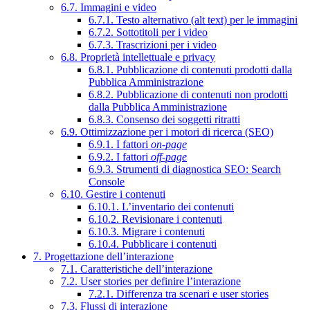
6.7. Immagini e video
6.7.1. Testo alternativo (alt text) per le immagini
6.7.2. Sottotitoli per i video
6.7.3. Trascrizioni per i video
6.8. Proprietà intellettuale e privacy
6.8.1. Pubblicazione di contenuti prodotti dalla
Pubblica Amministrazione
6.8.2. Pubblicazione di contenuti non prodotti
dalla Pubblica Amministrazione
6.8.3. Consenso dei soggetti ritratti
6.9. Ottimizzazione per i motori di ricerca (SEO)
6.9.1. I fattori
on-page
6.9.2. I fattori
off-page
6.9.3. Strumenti di diagnostica SEO: Search
Console
6.10. Gestire i contenuti
6.10.1. L’inventario dei contenuti
6.10.2. Revisionare i contenuti
6.10.3. Migrare i contenuti
6.10.4. Pubblicare i contenuti
7. Progettazione dell’interazione
7.1. Caratteristiche dell’interazione
7.2. User stories per definire l’interazione
7.2.1. Differenza tra scenari e user stories
7.3. Flussi di interazione