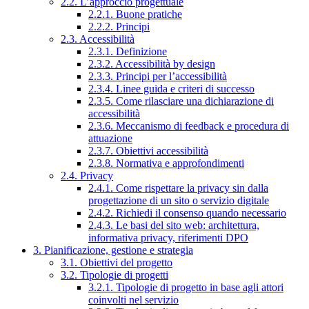
2.2. L’approccio progettuale
2.2.1. Buone pratiche
2.2.2. Principi
2.3. Accessibilità
2.3.1. Definizione
2.3.2. Accessibilità by design
2.3.3. Principi per l’accessibilità
2.3.4. Linee guida e criteri di successo
2.3.5. Come rilasciare una dichiarazione di
accessibilità
2.3.6. Meccanismo di feedback e procedura di
attuazione
2.3.7. Obiettivi accessibilità
2.3.8. Normativa e approfondimenti
2.4. Privacy
2.4.1. Come rispettare la privacy sin dalla
progettazione di un sito o servizio digitale
2.4.2. Richiedi il consenso quando necessario
2.4.3. Le basi del sito web: architettura,
informativa privacy, riferimenti DPO
3. Pianificazione, gestione e strategia
3.1. Obiettivi del progetto
3.2. Tipologie di progetti
3.2.1. Tipologie di progetto in base agli attori
coinvolti nel servizio