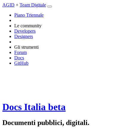
AGID
+
Team Digitale
Piano Triennale
Le community
Developers
Designers
Gli strumenti
Forum
Docs
GitHub
Docs Italia
beta
Documenti pubblici, digitali.