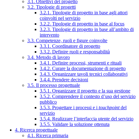
3.1. Obiettivi del progetto
3.2. Tipologie di progetti
3.2.1. Tipologie di progetto in base agli attori
coinvolti nel servizio
3.2.2. Tipologie di progetto in base al focus
3.2.3. Tipologie di progetto in base all’ambito di
intervento
3.3. Competenze, ruoli e figure coinvolte
3.3.1. Coordinatore di progetto
3.3.2. Definire ruoli e responsabilità
3.4. Metodo di lavoro
3.4.1. Definire processi, strumenti e rituali
3.4.2. Curare la documentazione di progetto
3.4.3. Organizzare tavoli tecnici collaborativi
3.4.4. Prendere decisioni
3.5. Il processo progettuale
3.5.1. Organizzare il progetto e la sua gestione
3.5.2. Comprendere il contesto d’uso del servizio
pubblico
3.5.3. Progettare i processi e i
touchpoint
del
servizio
3.5.4. Realizzare l’interfaccia utente del servizio
3.5.5. Validare la soluzione ottenuta
4. Ricerca progettuale
4.1. Ricerca primaria