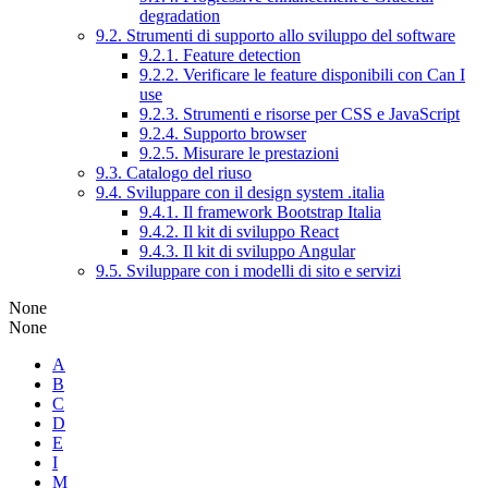
degradation
9.2. Strumenti di supporto allo sviluppo del software
9.2.1. Feature detection
9.2.2. Verificare le feature disponibili con Can I
use
9.2.3. Strumenti e risorse per CSS e JavaScript
9.2.4. Supporto browser
9.2.5. Misurare le prestazioni
9.3. Catalogo del riuso
9.4. Sviluppare con il design system .italia
9.4.1. Il framework Bootstrap Italia
9.4.2. Il kit di sviluppo React
9.4.3. Il kit di sviluppo Angular
9.5. Sviluppare con i modelli di sito e servizi
None
None
A
B
C
D
E
I
M