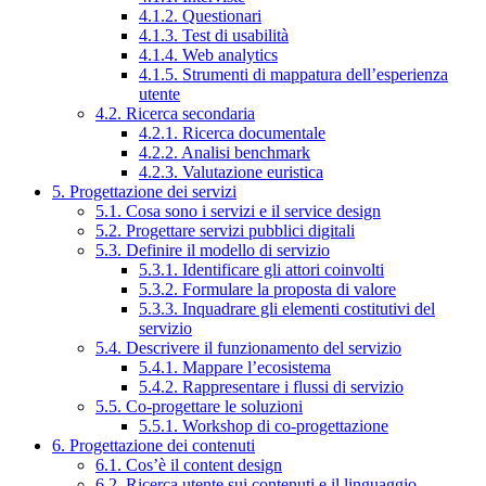
4.1.2. Questionari
4.1.3. Test di usabilità
4.1.4. Web analytics
4.1.5. Strumenti di mappatura dell’esperienza
utente
4.2. Ricerca secondaria
4.2.1. Ricerca documentale
4.2.2. Analisi benchmark
4.2.3. Valutazione euristica
5. Progettazione dei servizi
5.1. Cosa sono i servizi e il service design
5.2. Progettare servizi pubblici digitali
5.3. Definire il modello di servizio
5.3.1. Identificare gli attori coinvolti
5.3.2. Formulare la proposta di valore
5.3.3. Inquadrare gli elementi costitutivi del
servizio
5.4. Descrivere il funzionamento del servizio
5.4.1. Mappare l’ecosistema
5.4.2. Rappresentare i flussi di servizio
5.5. Co-progettare le soluzioni
5.5.1. Workshop di co-progettazione
6. Progettazione dei contenuti
6.1. Cos’è il content design
6.2. Ricerca utente sui contenuti e il linguaggio