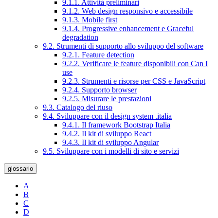
9.1.1. Attività preliminari
9.1.2. Web design responsivo e accessibile
9.1.3. Mobile first
9.1.4. Progressive enhancement e Graceful
degradation
9.2. Strumenti di supporto allo sviluppo del software
9.2.1. Feature detection
9.2.2. Verificare le feature disponibili con Can I
use
9.2.3. Strumenti e risorse per CSS e JavaScript
9.2.4. Supporto browser
9.2.5. Misurare le prestazioni
9.3. Catalogo del riuso
9.4. Sviluppare con il design system .italia
9.4.1. Il framework Bootstrap Italia
9.4.2. Il kit di sviluppo React
9.4.3. Il kit di sviluppo Angular
9.5. Sviluppare con i modelli di sito e servizi
glossario
A
B
C
D