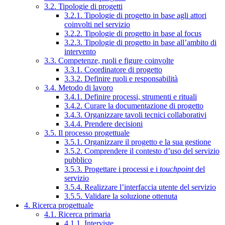
3.2. Tipologie di progetti
3.2.1. Tipologie di progetto in base agli attori
coinvolti nel servizio
3.2.2. Tipologie di progetto in base al focus
3.2.3. Tipologie di progetto in base all’ambito di
intervento
3.3. Competenze, ruoli e figure coinvolte
3.3.1. Coordinatore di progetto
3.3.2. Definire ruoli e responsabilità
3.4. Metodo di lavoro
3.4.1. Definire processi, strumenti e rituali
3.4.2. Curare la documentazione di progetto
3.4.3. Organizzare tavoli tecnici collaborativi
3.4.4. Prendere decisioni
3.5. Il processo progettuale
3.5.1. Organizzare il progetto e la sua gestione
3.5.2. Comprendere il contesto d’uso del servizio
pubblico
3.5.3. Progettare i processi e i
touchpoint
del
servizio
3.5.4. Realizzare l’interfaccia utente del servizio
3.5.5. Validare la soluzione ottenuta
4. Ricerca progettuale
4.1. Ricerca primaria
4.1.1. Interviste