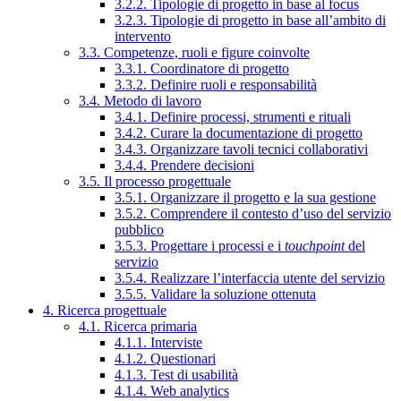
3.2.2. Tipologie di progetto in base al focus
3.2.3. Tipologie di progetto in base all’ambito di
intervento
3.3. Competenze, ruoli e figure coinvolte
3.3.1. Coordinatore di progetto
3.3.2. Definire ruoli e responsabilità
3.4. Metodo di lavoro
3.4.1. Definire processi, strumenti e rituali
3.4.2. Curare la documentazione di progetto
3.4.3. Organizzare tavoli tecnici collaborativi
3.4.4. Prendere decisioni
3.5. Il processo progettuale
3.5.1. Organizzare il progetto e la sua gestione
3.5.2. Comprendere il contesto d’uso del servizio
pubblico
3.5.3. Progettare i processi e i
touchpoint
del
servizio
3.5.4. Realizzare l’interfaccia utente del servizio
3.5.5. Validare la soluzione ottenuta
4. Ricerca progettuale
4.1. Ricerca primaria
4.1.1. Interviste
4.1.2. Questionari
4.1.3. Test di usabilità
4.1.4. Web analytics