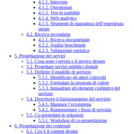
4.1.1. Interviste
4.1.2. Questionari
4.1.3. Test di usabilità
4.1.4. Web analytics
4.1.5. Strumenti di mappatura dell’esperienza
utente
4.2. Ricerca secondaria
4.2.1. Ricerca documentale
4.2.2. Analisi benchmark
4.2.3. Valutazione euristica
5. Progettazione dei servizi
5.1. Cosa sono i servizi e il service design
5.2. Progettare servizi pubblici digitali
5.3. Definire il modello di servizio
5.3.1. Identificare gli attori coinvolti
5.3.2. Formulare la proposta di valore
5.3.3. Inquadrare gli elementi costitutivi del
servizio
5.4. Descrivere il funzionamento del servizio
5.4.1. Mappare l’ecosistema
5.4.2. Rappresentare i flussi di servizio
5.5. Co-progettare le soluzioni
5.5.1. Workshop di co-progettazione
6. Progettazione dei contenuti
6.1. Cos’è il content design