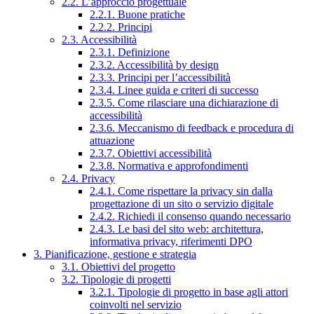
2.2. L’approccio progettuale
2.2.1. Buone pratiche
2.2.2. Principi
2.3. Accessibilità
2.3.1. Definizione
2.3.2. Accessibilità by design
2.3.3. Principi per l’accessibilità
2.3.4. Linee guida e criteri di successo
2.3.5. Come rilasciare una dichiarazione di
accessibilità
2.3.6. Meccanismo di feedback e procedura di
attuazione
2.3.7. Obiettivi accessibilità
2.3.8. Normativa e approfondimenti
2.4. Privacy
2.4.1. Come rispettare la privacy sin dalla
progettazione di un sito o servizio digitale
2.4.2. Richiedi il consenso quando necessario
2.4.3. Le basi del sito web: architettura,
informativa privacy, riferimenti DPO
3. Pianificazione, gestione e strategia
3.1. Obiettivi del progetto
3.2. Tipologie di progetti
3.2.1. Tipologie di progetto in base agli attori
coinvolti nel servizio