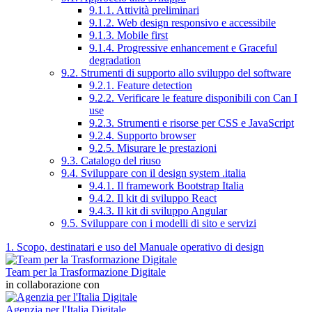
9.1.1. Attività preliminari
9.1.2. Web design responsivo e accessibile
9.1.3. Mobile first
9.1.4. Progressive enhancement e Graceful
degradation
9.2. Strumenti di supporto allo sviluppo del software
9.2.1. Feature detection
9.2.2. Verificare le feature disponibili con Can I
use
9.2.3. Strumenti e risorse per CSS e JavaScript
9.2.4. Supporto browser
9.2.5. Misurare le prestazioni
9.3. Catalogo del riuso
9.4. Sviluppare con il design system .italia
9.4.1. Il framework Bootstrap Italia
9.4.2. Il kit di sviluppo React
9.4.3. Il kit di sviluppo Angular
9.5. Sviluppare con i modelli di sito e servizi
1. Scopo, destinatari e uso del Manuale operativo di design
Team per la Trasformazione Digitale
in collaborazione con
Agenzia per l'Italia Digitale