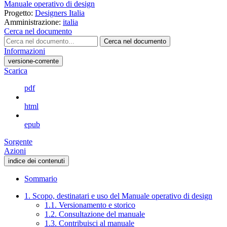
Manuale operativo di design
Progetto:
Designers Italia
Amministrazione:
italia
Cerca nel documento
Cerca nel documento
Informazioni
versione-corrente
Scarica
pdf
html
epub
Sorgente
Azioni
indice dei contenuti
Sommario
1. Scopo, destinatari e uso del Manuale operativo di design
1.1. Versionamento e storico
1.2. Consultazione del manuale
1.3. Contribuisci al manuale