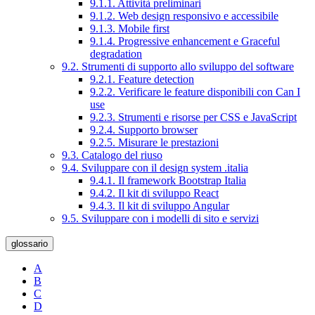
9.1.1. Attività preliminari
9.1.2. Web design responsivo e accessibile
9.1.3. Mobile first
9.1.4. Progressive enhancement e Graceful
degradation
9.2. Strumenti di supporto allo sviluppo del software
9.2.1. Feature detection
9.2.2. Verificare le feature disponibili con Can I
use
9.2.3. Strumenti e risorse per CSS e JavaScript
9.2.4. Supporto browser
9.2.5. Misurare le prestazioni
9.3. Catalogo del riuso
9.4. Sviluppare con il design system .italia
9.4.1. Il framework Bootstrap Italia
9.4.2. Il kit di sviluppo React
9.4.3. Il kit di sviluppo Angular
9.5. Sviluppare con i modelli di sito e servizi
glossario
A
B
C
D