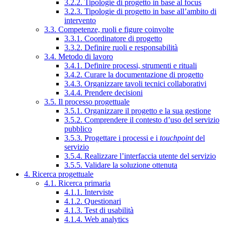
3.2.2. Tipologie di progetto in base al focus
3.2.3. Tipologie di progetto in base all’ambito di
intervento
3.3. Competenze, ruoli e figure coinvolte
3.3.1. Coordinatore di progetto
3.3.2. Definire ruoli e responsabilità
3.4. Metodo di lavoro
3.4.1. Definire processi, strumenti e rituali
3.4.2. Curare la documentazione di progetto
3.4.3. Organizzare tavoli tecnici collaborativi
3.4.4. Prendere decisioni
3.5. Il processo progettuale
3.5.1. Organizzare il progetto e la sua gestione
3.5.2. Comprendere il contesto d’uso del servizio
pubblico
3.5.3. Progettare i processi e i
touchpoint
del
servizio
3.5.4. Realizzare l’interfaccia utente del servizio
3.5.5. Validare la soluzione ottenuta
4. Ricerca progettuale
4.1. Ricerca primaria
4.1.1. Interviste
4.1.2. Questionari
4.1.3. Test di usabilità
4.1.4. Web analytics