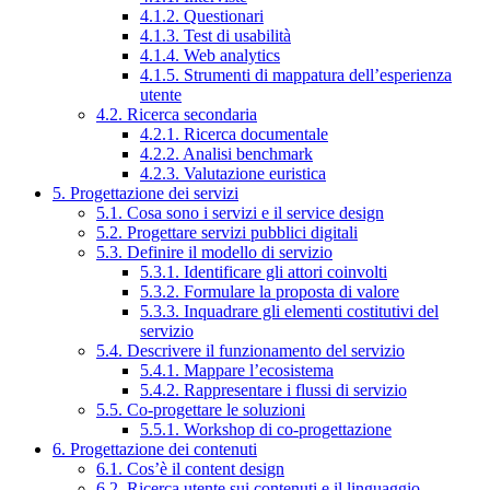
4.1.2. Questionari
4.1.3. Test di usabilità
4.1.4. Web analytics
4.1.5. Strumenti di mappatura dell’esperienza
utente
4.2. Ricerca secondaria
4.2.1. Ricerca documentale
4.2.2. Analisi benchmark
4.2.3. Valutazione euristica
5. Progettazione dei servizi
5.1. Cosa sono i servizi e il service design
5.2. Progettare servizi pubblici digitali
5.3. Definire il modello di servizio
5.3.1. Identificare gli attori coinvolti
5.3.2. Formulare la proposta di valore
5.3.3. Inquadrare gli elementi costitutivi del
servizio
5.4. Descrivere il funzionamento del servizio
5.4.1. Mappare l’ecosistema
5.4.2. Rappresentare i flussi di servizio
5.5. Co-progettare le soluzioni
5.5.1. Workshop di co-progettazione
6. Progettazione dei contenuti
6.1. Cos’è il content design
6.2. Ricerca utente sui contenuti e il linguaggio