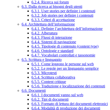
6.2.4. Ricerca sui forum
6.3. Dalla ricerca ai bisogni degli utenti
6.3.1. User stories per definire i contenuti
6.3.2. Job stories per definire i contenuti
6.3.3. Criteri di accettazione
6.4. Architettura dell’informazione
6.4.1. Definire l’architettura dell’informazione
6.4.2. Alberatura
6.4.3. Flussi di interazione
6.4.4. Sistemi di navigazione
6.4.5. Tipologie di contenuto (content type)
6.4.6. Ontologie e standard
6.4.7. Vocabolari controllati e tassonomie
6.5. Scrittura e linguaggio
6.5.1. Come leggono le persone sul web
6.5.2. Le regole per un linguaggio semplice
6.5.3. Microtesti
6.5.4. Scrittura collaborativa
6.5.5. Content critique
6.5.6. Traduzione e localizzazione dei contenuti
6.6. Documenti
6.6.1. I documenti vanno sul web
6.6.2. Tipi di documenti
6.6.3. Formato di lettura dei documenti elettronici
6.6.4. Modalità di produzione dei documenti