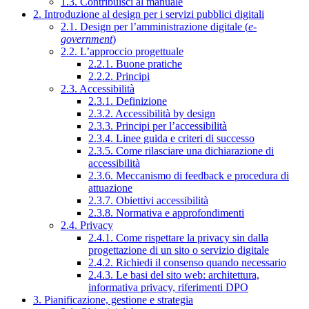
1.3. Contribuisci al manuale
2. Introduzione al design per i servizi pubblici digitali
2.1. Design per l’amministrazione digitale (
e-
government
)
2.2. L’approccio progettuale
2.2.1. Buone pratiche
2.2.2. Principi
2.3. Accessibilità
2.3.1. Definizione
2.3.2. Accessibilità by design
2.3.3. Principi per l’accessibilità
2.3.4. Linee guida e criteri di successo
2.3.5. Come rilasciare una dichiarazione di
accessibilità
2.3.6. Meccanismo di feedback e procedura di
attuazione
2.3.7. Obiettivi accessibilità
2.3.8. Normativa e approfondimenti
2.4. Privacy
2.4.1. Come rispettare la privacy sin dalla
progettazione di un sito o servizio digitale
2.4.2. Richiedi il consenso quando necessario
2.4.3. Le basi del sito web: architettura,
informativa privacy, riferimenti DPO
3. Pianificazione, gestione e strategia