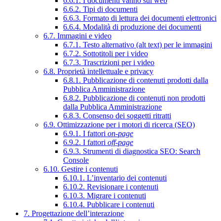
6.6.1. I documenti vanno sul web
6.6.2. Tipi di documenti
6.6.3. Formato di lettura dei documenti elettronici
6.6.4. Modalità di produzione dei documenti
6.7. Immagini e video
6.7.1. Testo alternativo (alt text) per le immagini
6.7.2. Sottotitoli per i video
6.7.3. Trascrizioni per i video
6.8. Proprietà intellettuale e privacy
6.8.1. Pubblicazione di contenuti prodotti dalla
Pubblica Amministrazione
6.8.2. Pubblicazione di contenuti non prodotti
dalla Pubblica Amministrazione
6.8.3. Consenso dei soggetti ritratti
6.9. Ottimizzazione per i motori di ricerca (SEO)
6.9.1. I fattori
on-page
6.9.2. I fattori
off-page
6.9.3. Strumenti di diagnostica SEO: Search
Console
6.10. Gestire i contenuti
6.10.1. L’inventario dei contenuti
6.10.2. Revisionare i contenuti
6.10.3. Migrare i contenuti
6.10.4. Pubblicare i contenuti
7. Progettazione dell’interazione