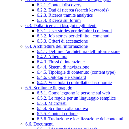
6.2.1. Content discovery
6.2.2. Dati di ricerca (search keywords)
6.2.3. Ricerca tramite analytics
6.2.4. Ricerca sui forum
6.3. Dalla ricerca ai bisogni degli utenti
6.3.1. User stories per definire i contenuti
6.3.2. Job stories per definire i contenuti
6.3.3. Criteri di accettazione
6.4. Architettura dell’informazione
6.4.1. Definire l’architettura dell’informazione
6.4.2. Alberatura
6.4.3. Flussi di interazione
6.4.4. Sistemi di navigazione
6.4.5. Tipologie di contenuto (content type)
6.4.6. Ontologie e standard
6.4.7. Vocabolari controllati e tassonomie
6.5. Scrittura e linguaggio
6.5.1. Come leggono le persone sul web
6.5.2. Le regole per un linguaggio semplice
6.5.3. Microtesti
6.5.4. Scrittura collaborativa
6.5.5. Content critique
6.5.6. Traduzione e localizzazione dei contenuti
6.6. Documenti