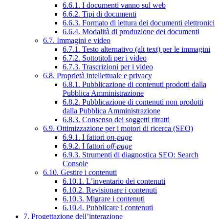
6.6.1. I documenti vanno sul web
6.6.2. Tipi di documenti
6.6.3. Formato di lettura dei documenti elettronici
6.6.4. Modalità di produzione dei documenti
6.7. Immagini e video
6.7.1. Testo alternativo (alt text) per le immagini
6.7.2. Sottotitoli per i video
6.7.3. Trascrizioni per i video
6.8. Proprietà intellettuale e privacy
6.8.1. Pubblicazione di contenuti prodotti dalla
Pubblica Amministrazione
6.8.2. Pubblicazione di contenuti non prodotti
dalla Pubblica Amministrazione
6.8.3. Consenso dei soggetti ritratti
6.9. Ottimizzazione per i motori di ricerca (SEO)
6.9.1. I fattori
on-page
6.9.2. I fattori
off-page
6.9.3. Strumenti di diagnostica SEO: Search
Console
6.10. Gestire i contenuti
6.10.1. L’inventario dei contenuti
6.10.2. Revisionare i contenuti
6.10.3. Migrare i contenuti
6.10.4. Pubblicare i contenuti
7. Progettazione dell’interazione