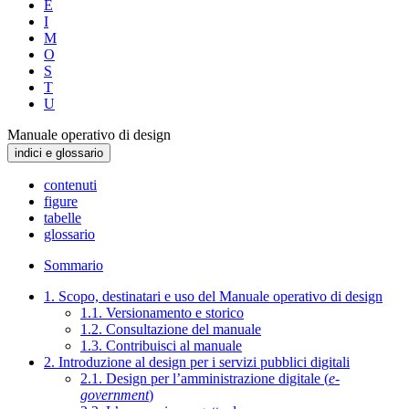
E
I
M
O
S
T
U
Manuale operativo di design
indici e glossario
contenuti
figure
tabelle
glossario
Sommario
1. Scopo, destinatari e uso del Manuale operativo di design
1.1. Versionamento e storico
1.2. Consultazione del manuale
1.3. Contribuisci al manuale
2. Introduzione al design per i servizi pubblici digitali
2.1. Design per l’amministrazione digitale (
e-
government
)