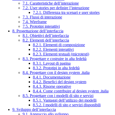
7.1. Caratteristiche dell’interazione
7.2. User stories per definire l’interazione
7.2.1. Differenza tra scenari e user stories
7.3. Flussi di interazione
7.4. Wireframe
7.5. Prototipi interattivi
8. Progettazione dell’interfaccia
8.1. Obiettivi dell’interfaccia
8.2. Elementi dell’interfaccia
8.2.1. Elementi di composizione
8.2.2. Elementi interattivi
8.2.3. Elementi testuali (microtesti)
8.3. Progettare e costruire in alta fedeltà
8.3.1. Layout di pagina
8.3.2. Prototipi in alta fedeltà
8.4. Progettare con il design system .italia
8.4.1. Documentazione
8.4.2. Benefici del design system
8.4.3. Risorse operative
8.4.4. Come contribuire al design system .italia
8.5. Progettare con i modelli di sito e servizi
8.5.1. Vantaggi dell’utilizzo dei modelli
8.5.2. I modelli di sito e servizi disponibili
9. Sviluppo dell’interfaccia
9.1. Approccio allo sviluppo