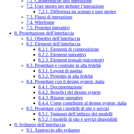
7.1. Caratteristiche dell’interazione
7.2. User stories per definire l’interazione
7.2.1. Differenza tra scenari e user stories
7.3. Flussi di interazione
7.4. Wireframe
7.5. Prototipi interattivi
8. Progettazione dell’interfaccia
8.1. Obiettivi dell’interfaccia
8.2. Elementi dell’interfaccia
8.2.1. Elementi di composizione
8.2.2. Elementi interattivi
8.2.3. Elementi testuali (microtesti)
8.3. Progettare e costruire in alta fedeltà
8.3.1. Layout di pagina
8.3.2. Prototipi in alta fedeltà
8.4. Progettare con il design system .italia
8.4.1. Documentazione
8.4.2. Benefici del design system
8.4.3. Risorse operative
8.4.4. Come contribuire al design system .italia
8.5. Progettare con i modelli di sito e servizi
8.5.1. Vantaggi dell’utilizzo dei modelli
8.5.2. I modelli di sito e servizi disponibili
9. Sviluppo dell’interfaccia
9.1. Approccio allo sviluppo