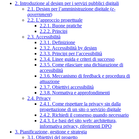
2. Introduzione al design per i servizi pubblici digitali
2.1. Design per l’amministrazione digitale (
e-
government
)
2.2. L’approccio progettuale
2.2.1. Buone pratiche
2.2.2. Principi
2.3. Accessibilità
2.3.1. Definizione
2.3.2. Accessibilità by design
2.3.3. Principi per l’accessibilità
2.3.4. Linee guida e criteri di successo
2.3.5. Come rilasciare una dichiarazione di
accessibilità
2.3.6. Meccanismo di feedback e procedura di
attuazione
2.3.7. Obiettivi accessibilità
2.3.8. Normativa e approfondimenti
2.4. Privacy
2.4.1. Come rispettare la privacy sin dalla
progettazione di un sito o servizio digitale
2.4.2. Richiedi il consenso quando necessario
2.4.3. Le basi del sito web: architettura,
informativa privacy, riferimenti DPO
3. Pianificazione, gestione e strategia
3.1. Obiettivi del progetto