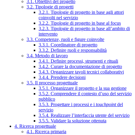
3.1. Obiettivi del progetto
3.2. Tipologie di progetti
3.2.1. Tipologie di progetto in base agli attori
coinvolti nel servizio
3.2.2. Tipologie di progetto in base al focus
3.2.3. Tipologie di progetto in base all’ambito di
intervento
3.3. Competenze, ruoli e figure coinvolte
3.3.1. Coordinatore di progetto
3.3.2. Definire ruoli e responsabilità
3.4. Metodo di lavoro
3.4.1. Definire processi, strumenti e rituali
3.4.2. Curare la documentazione di progetto
3.4.3. Organizzare tavoli tecnici collaborativi
3.4.4. Prendere decisioni
3.5. Il processo progettuale
3.5.1. Organizzare il progetto e la sua gestione
3.5.2. Comprendere il contesto d’uso del servizio
pubblico
3.5.3. Progettare i processi e i
touchpoint
del
servizio
3.5.4. Realizzare l’interfaccia utente del servizio
3.5.5. Validare la soluzione ottenuta
4. Ricerca progettuale
4.1. Ricerca primaria