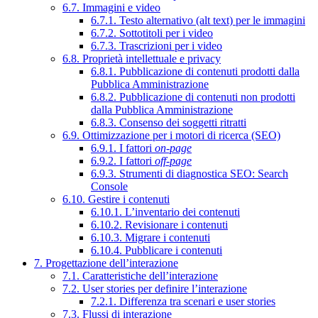
6.7. Immagini e video
6.7.1. Testo alternativo (alt text) per le immagini
6.7.2. Sottotitoli per i video
6.7.3. Trascrizioni per i video
6.8. Proprietà intellettuale e privacy
6.8.1. Pubblicazione di contenuti prodotti dalla
Pubblica Amministrazione
6.8.2. Pubblicazione di contenuti non prodotti
dalla Pubblica Amministrazione
6.8.3. Consenso dei soggetti ritratti
6.9. Ottimizzazione per i motori di ricerca (SEO)
6.9.1. I fattori
on-page
6.9.2. I fattori
off-page
6.9.3. Strumenti di diagnostica SEO: Search
Console
6.10. Gestire i contenuti
6.10.1. L’inventario dei contenuti
6.10.2. Revisionare i contenuti
6.10.3. Migrare i contenuti
6.10.4. Pubblicare i contenuti
7. Progettazione dell’interazione
7.1. Caratteristiche dell’interazione
7.2. User stories per definire l’interazione
7.2.1. Differenza tra scenari e user stories
7.3. Flussi di interazione