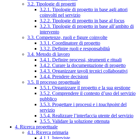
3.2. Tipologie di progetti
3.2.1. Tipologie di progetto in base agli attori
coinvolti nel servizio
3.2.2. Tipologie di progetto in base al focus
3.2.3. Tipologie di progetto in base all’ambito di
intervento
3.3. Competenze, ruoli e figure coinvolte
3.3.1. Coordinatore di progetto
3.3.2. Definire ruoli e responsabilità
3.4. Metodo di lavoro
3.4.1. Definire processi, strumenti e rituali
3.4.2. Curare la documentazione di progetto
3.4.3. Organizzare tavoli tecnici collaborativi
3.4.4. Prendere decisioni
3.5. Il processo progettuale
3.5.1. Organizzare il progetto e la sua gestione
3.5.2. Comprendere il contesto d’uso del servizio
pubblico
3.5.3. Progettare i processi e i
touchpoint
del
servizio
3.5.4. Realizzare l’interfaccia utente del servizio
3.5.5. Validare la soluzione ottenuta
4. Ricerca progettuale
4.1. Ricerca primaria
4.1.1. Interviste