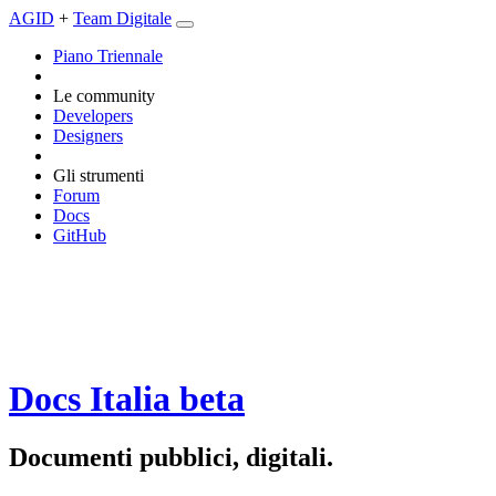
AGID
+
Team Digitale
Piano Triennale
Le community
Developers
Designers
Gli strumenti
Forum
Docs
GitHub
Docs Italia
beta
Documenti pubblici, digitali.