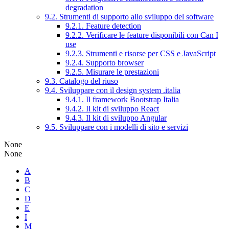
degradation
9.2. Strumenti di supporto allo sviluppo del software
9.2.1. Feature detection
9.2.2. Verificare le feature disponibili con Can I
use
9.2.3. Strumenti e risorse per CSS e JavaScript
9.2.4. Supporto browser
9.2.5. Misurare le prestazioni
9.3. Catalogo del riuso
9.4. Sviluppare con il design system .italia
9.4.1. Il framework Bootstrap Italia
9.4.2. Il kit di sviluppo React
9.4.3. Il kit di sviluppo Angular
9.5. Sviluppare con i modelli di sito e servizi
None
None
A
B
C
D
E
I
M