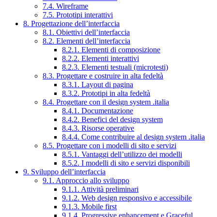
7.4. Wireframe
7.5. Prototipi interattivi
8. Progettazione dell’interfaccia
8.1. Obiettivi dell’interfaccia
8.2. Elementi dell’interfaccia
8.2.1. Elementi di composizione
8.2.2. Elementi interattivi
8.2.3. Elementi testuali (microtesti)
8.3. Progettare e costruire in alta fedeltà
8.3.1. Layout di pagina
8.3.2. Prototipi in alta fedeltà
8.4. Progettare con il design system .italia
8.4.1. Documentazione
8.4.2. Benefici del design system
8.4.3. Risorse operative
8.4.4. Come contribuire al design system .italia
8.5. Progettare con i modelli di sito e servizi
8.5.1. Vantaggi dell’utilizzo dei modelli
8.5.2. I modelli di sito e servizi disponibili
9. Sviluppo dell’interfaccia
9.1. Approccio allo sviluppo
9.1.1. Attività preliminari
9.1.2. Web design responsivo e accessibile
9.1.3. Mobile first
9.1.4. Progressive enhancement e Graceful