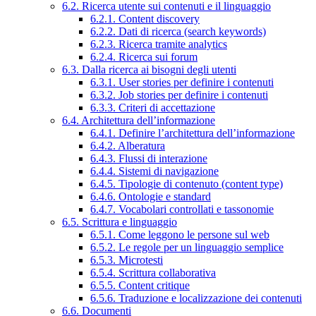
6.2. Ricerca utente sui contenuti e il linguaggio
6.2.1. Content discovery
6.2.2. Dati di ricerca (search keywords)
6.2.3. Ricerca tramite analytics
6.2.4. Ricerca sui forum
6.3. Dalla ricerca ai bisogni degli utenti
6.3.1. User stories per definire i contenuti
6.3.2. Job stories per definire i contenuti
6.3.3. Criteri di accettazione
6.4. Architettura dell’informazione
6.4.1. Definire l’architettura dell’informazione
6.4.2. Alberatura
6.4.3. Flussi di interazione
6.4.4. Sistemi di navigazione
6.4.5. Tipologie di contenuto (content type)
6.4.6. Ontologie e standard
6.4.7. Vocabolari controllati e tassonomie
6.5. Scrittura e linguaggio
6.5.1. Come leggono le persone sul web
6.5.2. Le regole per un linguaggio semplice
6.5.3. Microtesti
6.5.4. Scrittura collaborativa
6.5.5. Content critique
6.5.6. Traduzione e localizzazione dei contenuti
6.6. Documenti