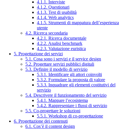
4.1.1. Interviste
4.1.2. Questionari
4.1.3. Test di usabilità
4.1.4. Web analytics
4.1.5. Strumenti di mappatura dell’esperienza
utente
4.2. Ricerca secondaria
4.2.1. Ricerca documentale
4.2.2. Analisi benchmark
4.2.3. Valutazione euristica
5. Progettazione dei servizi
5.1. Cosa sono i servizi e il service design
5.2. Progettare servizi pubblici digitali
5.3. Definire il modello di servizio
5.3.1. Identificare gli attori coinvolti
5.3.2. Formulare la proposta di valore
5.3.3. Inquadrare gli elementi costitutivi del
servizio
5.4. Descrivere il funzionamento del servizio
5.4.1. Mappare l’ecosistema
5.4.2. Rappresentare i flussi di servizio
5.5. Co-progettare le soluzioni
5.5.1. Workshop di co-progettazione
6. Progettazione dei contenuti
6.1. Cos’è il content design