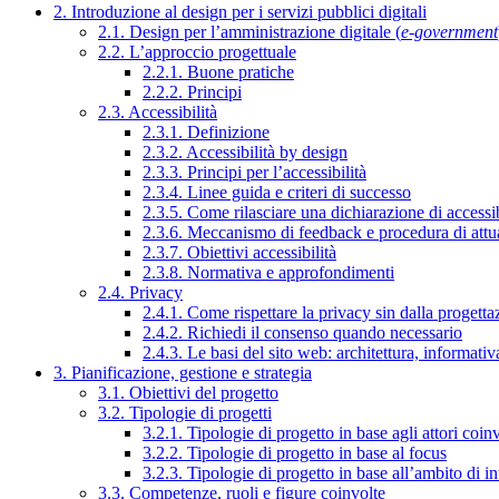
2. Introduzione al design per i servizi pubblici digitali
2.1. Design per l’amministrazione digitale (
e-government
2.2. L’approccio progettuale
2.2.1. Buone pratiche
2.2.2. Principi
2.3. Accessibilità
2.3.1. Definizione
2.3.2. Accessibilità by design
2.3.3. Principi per l’accessibilità
2.3.4. Linee guida e criteri di successo
2.3.5. Come rilasciare una dichiarazione di accessib
2.3.6. Meccanismo di feedback e procedura di attu
2.3.7. Obiettivi accessibilità
2.3.8. Normativa e approfondimenti
2.4. Privacy
2.4.1. Come rispettare la privacy sin dalla progettaz
2.4.2. Richiedi il consenso quando necessario
2.4.3. Le basi del sito web: architettura, informati
3. Pianificazione, gestione e strategia
3.1. Obiettivi del progetto
3.2. Tipologie di progetti
3.2.1. Tipologie di progetto in base agli attori coinv
3.2.2. Tipologie di progetto in base al focus
3.2.3. Tipologie di progetto in base all’ambito di i
3.3. Competenze, ruoli e figure coinvolte