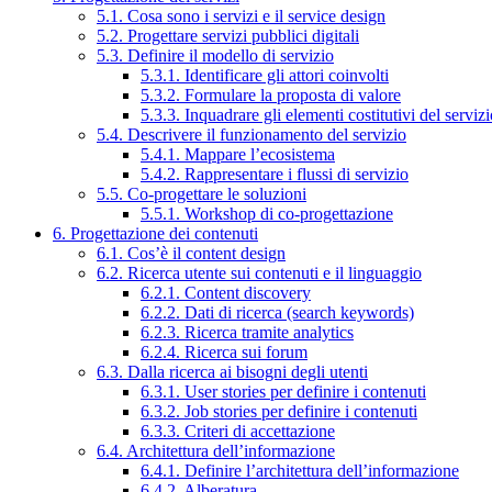
5.1. Cosa sono i servizi e il service design
5.2. Progettare servizi pubblici digitali
5.3. Definire il modello di servizio
5.3.1. Identificare gli attori coinvolti
5.3.2. Formulare la proposta di valore
5.3.3. Inquadrare gli elementi costitutivi del serviz
5.4. Descrivere il funzionamento del servizio
5.4.1. Mappare l’ecosistema
5.4.2. Rappresentare i flussi di servizio
5.5. Co-progettare le soluzioni
5.5.1. Workshop di co-progettazione
6. Progettazione dei contenuti
6.1. Cos’è il content design
6.2. Ricerca utente sui contenuti e il linguaggio
6.2.1. Content discovery
6.2.2. Dati di ricerca (search keywords)
6.2.3. Ricerca tramite analytics
6.2.4. Ricerca sui forum
6.3. Dalla ricerca ai bisogni degli utenti
6.3.1. User stories per definire i contenuti
6.3.2. Job stories per definire i contenuti
6.3.3. Criteri di accettazione
6.4. Architettura dell’informazione
6.4.1. Definire l’architettura dell’informazione
6.4.2. Alberatura