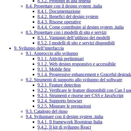
8.3.2. Prototipi in alta fedeltà
8.4. Progettare con il design system .italia
8.4.1. Documentazione
8.4.2. Benefici del design system
8.4.3. Risorse operative
8.4.4. Come contribuire al design system .italia
8.5. Progettare con i modelli di sito e servizi
8.5.1. Vantaggi dell’utilizzo dei modelli
8.5.2. I modelli di sito e servizi disponibili
9. Sviluppo dell’interfaccia
9.1. Approccio allo sviluppo
9.1.1. Attività preliminari
9.1.2. Web design responsivo e accessibile
9.1.3. Mobile first
9.1.4. Progressive enhancement e Graceful degrad
9.2. Strumenti di supporto allo sviluppo del software
9.2.1. Feature detection
9.2.2. Verificare le feature disponibili con Can I us
9.2.3. Strumenti e risorse per CSS e JavaScript
9.2.4. Supporto browser
9.2.5. Misurare le prestazioni
9.3. Catalogo del riuso
9.4. Sviluppare con il design system .italia
9.4.1. Il framework Bootstrap Italia
9.4.2. Il kit di sviluppo React