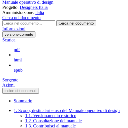
Manuale operativo di design
Progetto:
Designers Italia
Amministrazione:
italia
Cerca nel documento
Cerca nel documento
Informazioni
versione-corrente
Scarica
pdf
html
epub
Sorgente
Azioni
indice dei contenuti
Sommario
1. Scopo, destinatari e uso del Manuale operativo di design
1.1. Versionamento e storico
1.2. Consultazione del manuale
1.3. Contribuisci al manuale