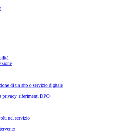
)
ilità
azione
ione di un sito o servizio digitale
va privacy, riferimenti DPO
olti nel servizio
ntervento