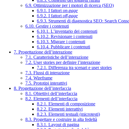
6.8.3. Consenso dei soggetti ritratti
6.9. Ottimizzazione per i motori di ricerca (SEO)
6.9.1. I fattori
on-page
6.9.2. I fattori
off-page
6.9.3. Strumenti di diagnostica SEO: Search Cons
6.10. Gestire i contenuti
6.10.1. L’inventario dei contenuti
6.10.2. Revisionare i contenuti
6.10.3. Migrare i contenuti
6.10.4. Pubblicare i contenuti
7. Progettazione dell’interazione
7.1. Caratteristiche dell’interazione
7.2. User stories per definire l’interazione
7.2.1. Differenza tra scenari e user stories
7.3. Flussi di interazione
7.4. Wireframe
7.5. Prototipi interattivi
8. Progettazione dell’interfaccia
8.1. Obiettivi dell’interfaccia
8.2. Elementi dell’interfaccia
8.2.1. Elementi di composizione
8.2.2. Elementi interattivi
8.2.3. Elementi testuali (microtesti)
8.3. Progettare e costruire in alta fedeltà
8.3.1. Layout di pagina