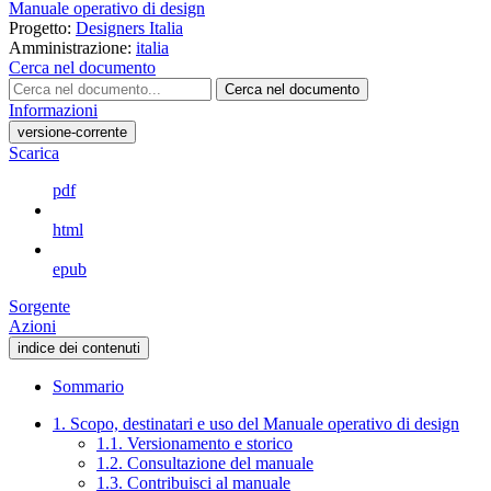
Manuale operativo di design
Progetto:
Designers Italia
Amministrazione:
italia
Cerca nel documento
Cerca nel documento
Informazioni
versione-corrente
Scarica
pdf
html
epub
Sorgente
Azioni
indice dei contenuti
Sommario
1. Scopo, destinatari e uso del Manuale operativo di design
1.1. Versionamento e storico
1.2. Consultazione del manuale
1.3. Contribuisci al manuale