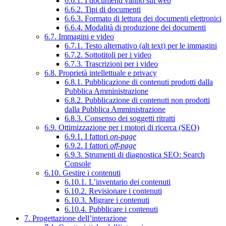
6.6.1. I documenti vanno sul web
6.6.2. Tipi di documenti
6.6.3. Formato di lettura dei documenti elettronici
6.6.4. Modalità di produzione dei documenti
6.7. Immagini e video
6.7.1. Testo alternativo (alt text) per le immagini
6.7.2. Sottotitoli per i video
6.7.3. Trascrizioni per i video
6.8. Proprietà intellettuale e privacy
6.8.1. Pubblicazione di contenuti prodotti dalla
Pubblica Amministrazione
6.8.2. Pubblicazione di contenuti non prodotti
dalla Pubblica Amministrazione
6.8.3. Consenso dei soggetti ritratti
6.9. Ottimizzazione per i motori di ricerca (SEO)
6.9.1. I fattori
on-page
6.9.2. I fattori
off-page
6.9.3. Strumenti di diagnostica SEO: Search
Console
6.10. Gestire i contenuti
6.10.1. L’inventario dei contenuti
6.10.2. Revisionare i contenuti
6.10.3. Migrare i contenuti
6.10.4. Pubblicare i contenuti
7. Progettazione dell’interazione