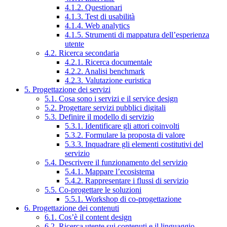
4.1.2. Questionari
4.1.3. Test di usabilità
4.1.4. Web analytics
4.1.5. Strumenti di mappatura dell’esperienza
utente
4.2. Ricerca secondaria
4.2.1. Ricerca documentale
4.2.2. Analisi benchmark
4.2.3. Valutazione euristica
5. Progettazione dei servizi
5.1. Cosa sono i servizi e il service design
5.2. Progettare servizi pubblici digitali
5.3. Definire il modello di servizio
5.3.1. Identificare gli attori coinvolti
5.3.2. Formulare la proposta di valore
5.3.3. Inquadrare gli elementi costitutivi del
servizio
5.4. Descrivere il funzionamento del servizio
5.4.1. Mappare l’ecosistema
5.4.2. Rappresentare i flussi di servizio
5.5. Co-progettare le soluzioni
5.5.1. Workshop di co-progettazione
6. Progettazione dei contenuti
6.1. Cos’è il content design
6.2. Ricerca utente sui contenuti e il linguaggio