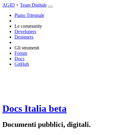
AGID
+
Team Digitale
Piano Triennale
Le community
Developers
Designers
Gli strumenti
Forum
Docs
GitHub
Docs Italia
beta
Documenti pubblici, digitali.