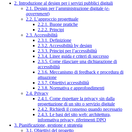
2. Introduzione al design per i servizi pubblici digitali
2.1. Design per l’amministrazione digitale (
e-
government
)
2.2. L’approccio progettuale
2.2.1. Buone pratiche
2.2.2. Principi
2.3. Accessibilità
2.3.1. Definizione
2.3.2. Accessibilità by design
2.3.3. Principi per l’accessibilità
2.3.4. Linee guida e criteri di successo
2.3.5. Come rilasciare una dichiarazione di
accessibilità
2.3.6. Meccanismo di feedback e procedura di
attuazione
2.3.7. Obiettivi accessibilità
2.3.8. Normativa e approfondimenti
2.4. Privacy
2.4.1. Come rispettare la privacy sin dalla
progettazione di un sito o servizio digitale
2.4.2. Richiedi il consenso quando necessario
2.4.3. Le basi del sito web: architettura,
informativa privacy, riferimenti DPO
3. Pianificazione, gestione e strategia
3.1. Obiettivi del progetto