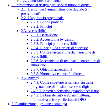
1.3. Contribuisci al manuale
2. Introduzione al design per i servizi pubblici digitali
2.1. Design per l’amministrazione digitale (
e-
government
)
2.2. L’approccio progettuale
2.2.1. Buone pratiche
2.2.2. Principi
2.3. Accessibilità
2.3.1. Definizione
2.3.2. Accessibilità by design
2.3.3. Principi per l’accessibilità
2.3.4. Linee guida e criteri di successo
2.3.5. Come rilasciare una dichiarazione di
accessibilità
2.3.6. Meccanismo di feedback e procedura di
attuazione
2.3.7. Obiettivi accessibilità
2.3.8. Normativa e approfondimenti
2.4. Privacy
2.4.1. Come rispettare la privacy sin dalla
progettazione di un sito o servizio digitale
2.4.2. Richiedi il consenso quando necessario
2.4.3. Le basi del sito web: architettura,
informativa privacy, riferimenti DPO
3. Pianificazione, gestione e strategia