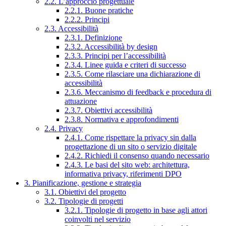
2.2. L’approccio progettuale
2.2.1. Buone pratiche
2.2.2. Principi
2.3. Accessibilità
2.3.1. Definizione
2.3.2. Accessibilità by design
2.3.3. Principi per l’accessibilità
2.3.4. Linee guida e criteri di successo
2.3.5. Come rilasciare una dichiarazione di
accessibilità
2.3.6. Meccanismo di feedback e procedura di
attuazione
2.3.7. Obiettivi accessibilità
2.3.8. Normativa e approfondimenti
2.4. Privacy
2.4.1. Come rispettare la privacy sin dalla
progettazione di un sito o servizio digitale
2.4.2. Richiedi il consenso quando necessario
2.4.3. Le basi del sito web: architettura,
informativa privacy, riferimenti DPO
3. Pianificazione, gestione e strategia
3.1. Obiettivi del progetto
3.2. Tipologie di progetti
3.2.1. Tipologie di progetto in base agli attori
coinvolti nel servizio