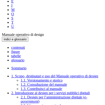
E
I
M
O
S
T
U
Manuale operativo di design
indici e glossario
contenuti
figure
tabelle
glossario
Sommario
1. Scopo, destinatari e uso del Manuale operativo di design
1.1. Versionamento e storico
1.2. Consultazione del manuale
1.3. Contribuisci al manuale
2. Introduzione al design per i servizi pubblici digitali
2.1. Design per l’amministrazione digitale (
e-
government
)