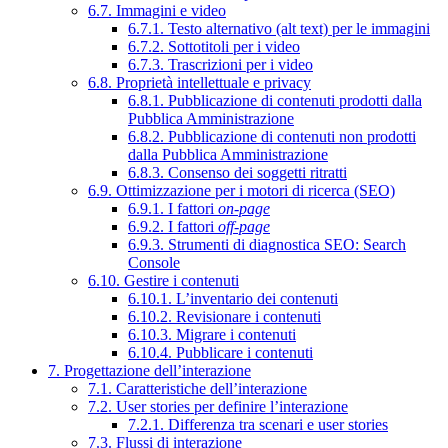
6.7. Immagini e video
6.7.1. Testo alternativo (alt text) per le immagini
6.7.2. Sottotitoli per i video
6.7.3. Trascrizioni per i video
6.8. Proprietà intellettuale e privacy
6.8.1. Pubblicazione di contenuti prodotti dalla
Pubblica Amministrazione
6.8.2. Pubblicazione di contenuti non prodotti
dalla Pubblica Amministrazione
6.8.3. Consenso dei soggetti ritratti
6.9. Ottimizzazione per i motori di ricerca (SEO)
6.9.1. I fattori
on-page
6.9.2. I fattori
off-page
6.9.3. Strumenti di diagnostica SEO: Search
Console
6.10. Gestire i contenuti
6.10.1. L’inventario dei contenuti
6.10.2. Revisionare i contenuti
6.10.3. Migrare i contenuti
6.10.4. Pubblicare i contenuti
7. Progettazione dell’interazione
7.1. Caratteristiche dell’interazione
7.2. User stories per definire l’interazione
7.2.1. Differenza tra scenari e user stories
7.3. Flussi di interazione