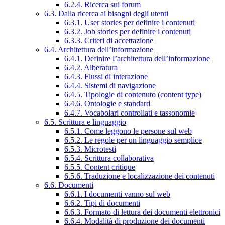
6.2.4. Ricerca sui forum
6.3. Dalla ricerca ai bisogni degli utenti
6.3.1. User stories per definire i contenuti
6.3.2. Job stories per definire i contenuti
6.3.3. Criteri di accettazione
6.4. Architettura dell’informazione
6.4.1. Definire l’architettura dell’informazione
6.4.2. Alberatura
6.4.3. Flussi di interazione
6.4.4. Sistemi di navigazione
6.4.5. Tipologie di contenuto (content type)
6.4.6. Ontologie e standard
6.4.7. Vocabolari controllati e tassonomie
6.5. Scrittura e linguaggio
6.5.1. Come leggono le persone sul web
6.5.2. Le regole per un linguaggio semplice
6.5.3. Microtesti
6.5.4. Scrittura collaborativa
6.5.5. Content critique
6.5.6. Traduzione e localizzazione dei contenuti
6.6. Documenti
6.6.1. I documenti vanno sul web
6.6.2. Tipi di documenti
6.6.3. Formato di lettura dei documenti elettronici
6.6.4. Modalità di produzione dei documenti