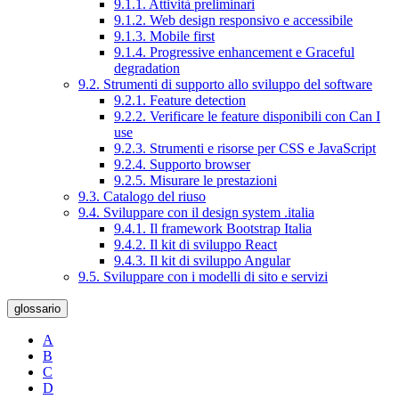
9.1.1. Attività preliminari
9.1.2. Web design responsivo e accessibile
9.1.3. Mobile first
9.1.4. Progressive enhancement e Graceful
degradation
9.2. Strumenti di supporto allo sviluppo del software
9.2.1. Feature detection
9.2.2. Verificare le feature disponibili con Can I
use
9.2.3. Strumenti e risorse per CSS e JavaScript
9.2.4. Supporto browser
9.2.5. Misurare le prestazioni
9.3. Catalogo del riuso
9.4. Sviluppare con il design system .italia
9.4.1. Il framework Bootstrap Italia
9.4.2. Il kit di sviluppo React
9.4.3. Il kit di sviluppo Angular
9.5. Sviluppare con i modelli di sito e servizi
glossario
A
B
C
D