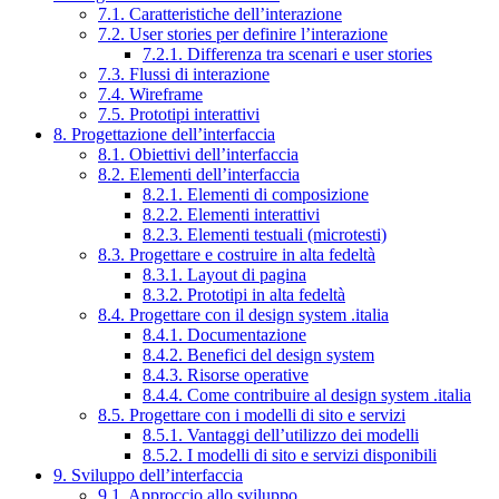
7.1. Caratteristiche dell’interazione
7.2. User stories per definire l’interazione
7.2.1. Differenza tra scenari e user stories
7.3. Flussi di interazione
7.4. Wireframe
7.5. Prototipi interattivi
8. Progettazione dell’interfaccia
8.1. Obiettivi dell’interfaccia
8.2. Elementi dell’interfaccia
8.2.1. Elementi di composizione
8.2.2. Elementi interattivi
8.2.3. Elementi testuali (microtesti)
8.3. Progettare e costruire in alta fedeltà
8.3.1. Layout di pagina
8.3.2. Prototipi in alta fedeltà
8.4. Progettare con il design system .italia
8.4.1. Documentazione
8.4.2. Benefici del design system
8.4.3. Risorse operative
8.4.4. Come contribuire al design system .italia
8.5. Progettare con i modelli di sito e servizi
8.5.1. Vantaggi dell’utilizzo dei modelli
8.5.2. I modelli di sito e servizi disponibili
9. Sviluppo dell’interfaccia
9.1. Approccio allo sviluppo