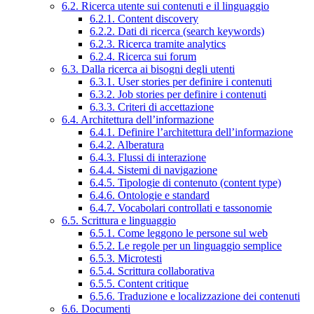
6.2. Ricerca utente sui contenuti e il linguaggio
6.2.1. Content discovery
6.2.2. Dati di ricerca (search keywords)
6.2.3. Ricerca tramite analytics
6.2.4. Ricerca sui forum
6.3. Dalla ricerca ai bisogni degli utenti
6.3.1. User stories per definire i contenuti
6.3.2. Job stories per definire i contenuti
6.3.3. Criteri di accettazione
6.4. Architettura dell’informazione
6.4.1. Definire l’architettura dell’informazione
6.4.2. Alberatura
6.4.3. Flussi di interazione
6.4.4. Sistemi di navigazione
6.4.5. Tipologie di contenuto (content type)
6.4.6. Ontologie e standard
6.4.7. Vocabolari controllati e tassonomie
6.5. Scrittura e linguaggio
6.5.1. Come leggono le persone sul web
6.5.2. Le regole per un linguaggio semplice
6.5.3. Microtesti
6.5.4. Scrittura collaborativa
6.5.5. Content critique
6.5.6. Traduzione e localizzazione dei contenuti
6.6. Documenti