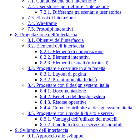
7.1. Caratteristiche dell’interazione
7.2. User stories per definire l’interazione
7.2.1. Differenza tra scenari e user stories
7.3. Flussi di interazione
7.4. Wireframe
7.5. Prototipi interattivi
8. Progettazione dell’interfaccia
8.1. Obiettivi dell’interfaccia
8.2. Elementi dell’interfaccia
8.2.1. Elementi di composizione
8.2.2. Elementi interattivi
8.2.3. Elementi testuali (microtesti)
8.3. Progettare e costruire in alta fedeltà
8.3.1. Layout di pagina
8.3.2. Prototipi in alta fedeltà
8.4. Progettare con il design system .italia
8.4.1. Documentazione
8.4.2. Benefici del design system
8.4.3. Risorse operative
8.4.4. Come contribuire al design system .italia
8.5. Progettare con i modelli di sito e servizi
8.5.1. Vantaggi dell’utilizzo dei modelli
8.5.2. I modelli di sito e servizi disponibili
9. Sviluppo dell’interfaccia
9.1. Approccio allo sviluppo