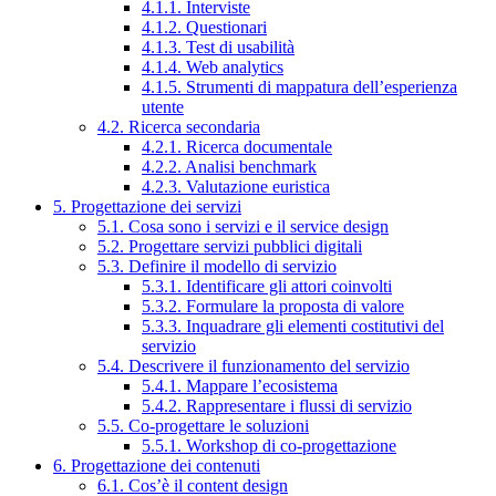
4.1.1. Interviste
4.1.2. Questionari
4.1.3. Test di usabilità
4.1.4. Web analytics
4.1.5. Strumenti di mappatura dell’esperienza
utente
4.2. Ricerca secondaria
4.2.1. Ricerca documentale
4.2.2. Analisi benchmark
4.2.3. Valutazione euristica
5. Progettazione dei servizi
5.1. Cosa sono i servizi e il service design
5.2. Progettare servizi pubblici digitali
5.3. Definire il modello di servizio
5.3.1. Identificare gli attori coinvolti
5.3.2. Formulare la proposta di valore
5.3.3. Inquadrare gli elementi costitutivi del
servizio
5.4. Descrivere il funzionamento del servizio
5.4.1. Mappare l’ecosistema
5.4.2. Rappresentare i flussi di servizio
5.5. Co-progettare le soluzioni
5.5.1. Workshop di co-progettazione
6. Progettazione dei contenuti
6.1. Cos’è il content design