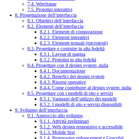
7.4. Wireframe
7.5. Prototipi interattivi
8. Progettazione dell’interfaccia
8.1. Obiettivi dell’interfaccia
8.2. Elementi dell’interfaccia
8.2.1. Elementi di composizione
8.2.2. Elementi interattivi
8.2.3. Elementi testuali (microtesti)
8.3. Progettare e costruire in alta fedeltà
8.3.1. Layout di pagina
8.3.2. Prototipi in alta fedeltà
8.4. Progettare con il design system .italia
8.4.1. Documentazione
8.4.2. Benefici del design system
8.4.3. Risorse operative
8.4.4. Come contribuire al design system .italia
8.5. Progettare con i modelli di sito e servizi
8.5.1. Vantaggi dell’utilizzo dei modelli
8.5.2. I modelli di sito e servizi disponibili
9. Sviluppo dell’interfaccia
9.1. Approccio allo sviluppo
9.1.1. Attività preliminari
9.1.2. Web design responsivo e accessibile
9.1.3. Mobile first
9.1.4. Progressive enhancement e Graceful