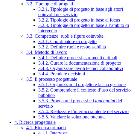
3.2. Tipologie di progetti
3.2.1. Tipologie di progetto in base agli attori
coinvolti nel servizio
3.2.2. Tipologie di progetto in base al focus
3.2.3. Tipologie di progetto in base all’ambito di
intervento
3.3. Competenze, ruoli e figure coinvolte
3.3.1. Coordinatore di progetto
3.3.2. Definire ruoli e responsabilità
3.4. Metodo di lavoro
3.4.1. Definire processi, strumenti e rituali
3.4.2. Curare la documentazione di progetto
3.4.3. Organizzare tavoli tecnici collaborativi
3.4.4. Prendere decisioni
3.5. Il processo progettuale
3.5.1. Organizzare il progetto e la sua gestione
3.5.2. Comprendere il contesto d’uso del servizio
pubblico
3.5.3. Progettare i processi e i
touchpoint
del
servizio
3.5.4. Realizzare l’interfaccia utente del servizio
3.5.5. Validare la soluzione ottenuta
4. Ricerca progettuale
4.1. Ricerca primaria
4.1.1. Interviste