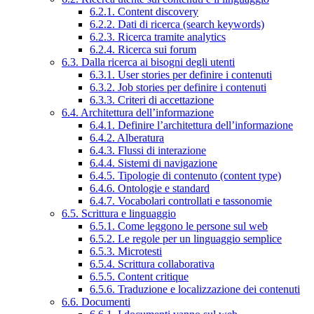
6.2.1. Content discovery
6.2.2. Dati di ricerca (search keywords)
6.2.3. Ricerca tramite analytics
6.2.4. Ricerca sui forum
6.3. Dalla ricerca ai bisogni degli utenti
6.3.1. User stories per definire i contenuti
6.3.2. Job stories per definire i contenuti
6.3.3. Criteri di accettazione
6.4. Architettura dell’informazione
6.4.1. Definire l’architettura dell’informazione
6.4.2. Alberatura
6.4.3. Flussi di interazione
6.4.4. Sistemi di navigazione
6.4.5. Tipologie di contenuto (content type)
6.4.6. Ontologie e standard
6.4.7. Vocabolari controllati e tassonomie
6.5. Scrittura e linguaggio
6.5.1. Come leggono le persone sul web
6.5.2. Le regole per un linguaggio semplice
6.5.3. Microtesti
6.5.4. Scrittura collaborativa
6.5.5. Content critique
6.5.6. Traduzione e localizzazione dei contenuti
6.6. Documenti