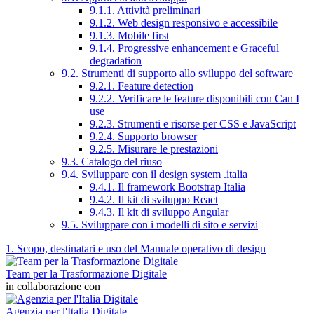
9.1.1. Attività preliminari
9.1.2. Web design responsivo e accessibile
9.1.3. Mobile first
9.1.4. Progressive enhancement e Graceful
degradation
9.2. Strumenti di supporto allo sviluppo del software
9.2.1. Feature detection
9.2.2. Verificare le feature disponibili con Can I
use
9.2.3. Strumenti e risorse per CSS e JavaScript
9.2.4. Supporto browser
9.2.5. Misurare le prestazioni
9.3. Catalogo del riuso
9.4. Sviluppare con il design system .italia
9.4.1. Il framework Bootstrap Italia
9.4.2. Il kit di sviluppo React
9.4.3. Il kit di sviluppo Angular
9.5. Sviluppare con i modelli di sito e servizi
1. Scopo, destinatari e uso del Manuale operativo di design
Team per la Trasformazione Digitale
in collaborazione con
Agenzia per l'Italia Digitale