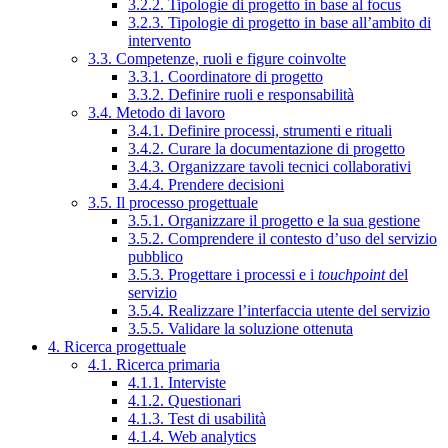
3.2.2. Tipologie di progetto in base al focus
3.2.3. Tipologie di progetto in base all’ambito di
intervento
3.3. Competenze, ruoli e figure coinvolte
3.3.1. Coordinatore di progetto
3.3.2. Definire ruoli e responsabilità
3.4. Metodo di lavoro
3.4.1. Definire processi, strumenti e rituali
3.4.2. Curare la documentazione di progetto
3.4.3. Organizzare tavoli tecnici collaborativi
3.4.4. Prendere decisioni
3.5. Il processo progettuale
3.5.1. Organizzare il progetto e la sua gestione
3.5.2. Comprendere il contesto d’uso del servizio
pubblico
3.5.3. Progettare i processi e i
touchpoint
del
servizio
3.5.4. Realizzare l’interfaccia utente del servizio
3.5.5. Validare la soluzione ottenuta
4. Ricerca progettuale
4.1. Ricerca primaria
4.1.1. Interviste
4.1.2. Questionari
4.1.3. Test di usabilità
4.1.4. Web analytics