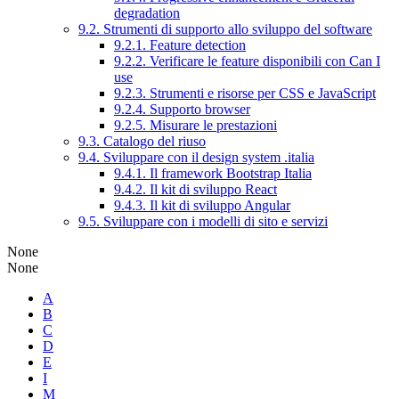
degradation
9.2. Strumenti di supporto allo sviluppo del software
9.2.1. Feature detection
9.2.2. Verificare le feature disponibili con Can I
use
9.2.3. Strumenti e risorse per CSS e JavaScript
9.2.4. Supporto browser
9.2.5. Misurare le prestazioni
9.3. Catalogo del riuso
9.4. Sviluppare con il design system .italia
9.4.1. Il framework Bootstrap Italia
9.4.2. Il kit di sviluppo React
9.4.3. Il kit di sviluppo Angular
9.5. Sviluppare con i modelli di sito e servizi
None
None
A
B
C
D
E
I
M