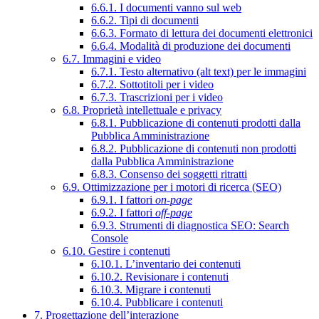
6.6.1. I documenti vanno sul web
6.6.2. Tipi di documenti
6.6.3. Formato di lettura dei documenti elettronici
6.6.4. Modalità di produzione dei documenti
6.7. Immagini e video
6.7.1. Testo alternativo (alt text) per le immagini
6.7.2. Sottotitoli per i video
6.7.3. Trascrizioni per i video
6.8. Proprietà intellettuale e privacy
6.8.1. Pubblicazione di contenuti prodotti dalla
Pubblica Amministrazione
6.8.2. Pubblicazione di contenuti non prodotti
dalla Pubblica Amministrazione
6.8.3. Consenso dei soggetti ritratti
6.9. Ottimizzazione per i motori di ricerca (SEO)
6.9.1. I fattori
on-page
6.9.2. I fattori
off-page
6.9.3. Strumenti di diagnostica SEO: Search
Console
6.10. Gestire i contenuti
6.10.1. L’inventario dei contenuti
6.10.2. Revisionare i contenuti
6.10.3. Migrare i contenuti
6.10.4. Pubblicare i contenuti
7. Progettazione dell’interazione