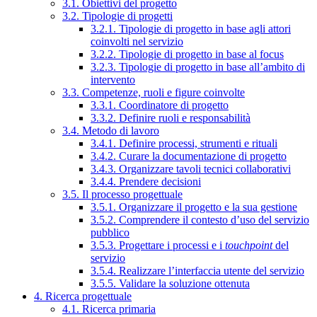
3.1. Obiettivi del progetto
3.2. Tipologie di progetti
3.2.1. Tipologie di progetto in base agli attori
coinvolti nel servizio
3.2.2. Tipologie di progetto in base al focus
3.2.3. Tipologie di progetto in base all’ambito di
intervento
3.3. Competenze, ruoli e figure coinvolte
3.3.1. Coordinatore di progetto
3.3.2. Definire ruoli e responsabilità
3.4. Metodo di lavoro
3.4.1. Definire processi, strumenti e rituali
3.4.2. Curare la documentazione di progetto
3.4.3. Organizzare tavoli tecnici collaborativi
3.4.4. Prendere decisioni
3.5. Il processo progettuale
3.5.1. Organizzare il progetto e la sua gestione
3.5.2. Comprendere il contesto d’uso del servizio
pubblico
3.5.3. Progettare i processi e i
touchpoint
del
servizio
3.5.4. Realizzare l’interfaccia utente del servizio
3.5.5. Validare la soluzione ottenuta
4. Ricerca progettuale
4.1. Ricerca primaria