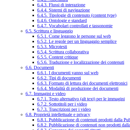
6.4.3. Flussi di interazione
6.4.4. Sistemi di navigazione
6.4.5. Tipologie di contenuto (content type)
6.4.6. Ontologie e standard
6.4.7. Vocabolari controllati e tassonomie
6.5. Scrittura e linguaggio
6.5.1. Come leggono le persone sul web
6.5.2. Le regole per un linguaggio semplice
6.5.3. Microtesti
6.5.4. Scrittura collaborativa
6.5.5. Content critique
6.5.6. Traduzione e localizzazione dei contenuti
6.6. Documenti
6.6.1. I documenti vanno sul web
6.6.2. Tipi di documenti
6.6.3. Formato di lettura dei documenti elettronici
6.6.4. Modalità di produzione dei documenti
6.7. Immagini e video
6.7.1. Testo alternativo (alt text) per le immagini
6.7.2. Sottotitoli per i video
6.7.3. Trascrizioni per i video
6.8. Proprietà intellettuale e privacy
6.8.1. Pubblicazione di contenuti prodotti dalla P
6.8.2. Pubblicazione di contenuti non prodotti dal