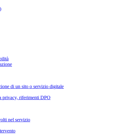
)
ilità
azione
ione di un sito o servizio digitale
va privacy, riferimenti DPO
olti nel servizio
ntervento