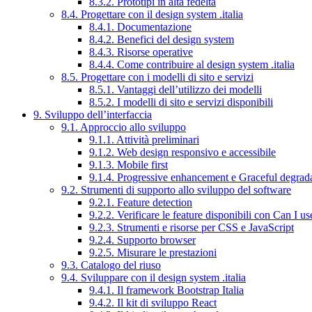
8.3.2. Prototipi in alta fedeltà
8.4. Progettare con il design system .italia
8.4.1. Documentazione
8.4.2. Benefici del design system
8.4.3. Risorse operative
8.4.4. Come contribuire al design system .italia
8.5. Progettare con i modelli di sito e servizi
8.5.1. Vantaggi dell’utilizzo dei modelli
8.5.2. I modelli di sito e servizi disponibili
9. Sviluppo dell’interfaccia
9.1. Approccio allo sviluppo
9.1.1. Attività preliminari
9.1.2. Web design responsivo e accessibile
9.1.3. Mobile first
9.1.4. Progressive enhancement e Graceful degrad
9.2. Strumenti di supporto allo sviluppo del software
9.2.1. Feature detection
9.2.2. Verificare le feature disponibili con Can I us
9.2.3. Strumenti e risorse per CSS e JavaScript
9.2.4. Supporto browser
9.2.5. Misurare le prestazioni
9.3. Catalogo del riuso
9.4. Sviluppare con il design system .italia
9.4.1. Il framework Bootstrap Italia
9.4.2. Il kit di sviluppo React