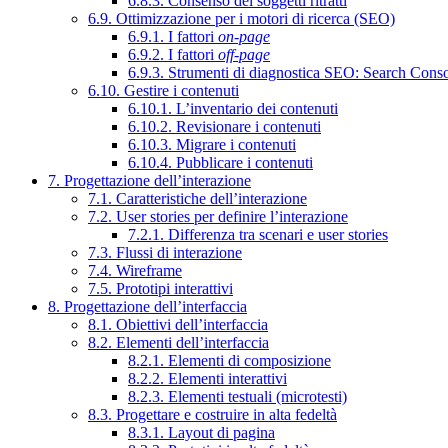
6.8.3. Consenso dei soggetti ritratti
6.9. Ottimizzazione per i motori di ricerca (SEO)
6.9.1. I fattori
on-page
6.9.2. I fattori
off-page
6.9.3. Strumenti di diagnostica SEO: Search Cons
6.10. Gestire i contenuti
6.10.1. L’inventario dei contenuti
6.10.2. Revisionare i contenuti
6.10.3. Migrare i contenuti
6.10.4. Pubblicare i contenuti
7. Progettazione dell’interazione
7.1. Caratteristiche dell’interazione
7.2. User stories per definire l’interazione
7.2.1. Differenza tra scenari e user stories
7.3. Flussi di interazione
7.4. Wireframe
7.5. Prototipi interattivi
8. Progettazione dell’interfaccia
8.1. Obiettivi dell’interfaccia
8.2. Elementi dell’interfaccia
8.2.1. Elementi di composizione
8.2.2. Elementi interattivi
8.2.3. Elementi testuali (microtesti)
8.3. Progettare e costruire in alta fedeltà
8.3.1. Layout di pagina