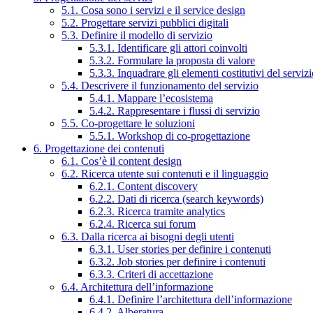
5.1. Cosa sono i servizi e il service design
5.2. Progettare servizi pubblici digitali
5.3. Definire il modello di servizio
5.3.1. Identificare gli attori coinvolti
5.3.2. Formulare la proposta di valore
5.3.3. Inquadrare gli elementi costitutivi del serviz
5.4. Descrivere il funzionamento del servizio
5.4.1. Mappare l’ecosistema
5.4.2. Rappresentare i flussi di servizio
5.5. Co-progettare le soluzioni
5.5.1. Workshop di co-progettazione
6. Progettazione dei contenuti
6.1. Cos’è il content design
6.2. Ricerca utente sui contenuti e il linguaggio
6.2.1. Content discovery
6.2.2. Dati di ricerca (search keywords)
6.2.3. Ricerca tramite analytics
6.2.4. Ricerca sui forum
6.3. Dalla ricerca ai bisogni degli utenti
6.3.1. User stories per definire i contenuti
6.3.2. Job stories per definire i contenuti
6.3.3. Criteri di accettazione
6.4. Architettura dell’informazione
6.4.1. Definire l’architettura dell’informazione
6.4.2. Alberatura