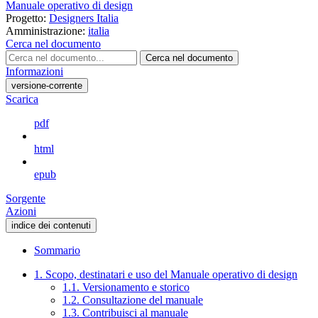
Manuale operativo di design
Progetto:
Designers Italia
Amministrazione:
italia
Cerca nel documento
Cerca nel documento
Informazioni
versione-corrente
Scarica
pdf
html
epub
Sorgente
Azioni
indice dei contenuti
Sommario
1. Scopo, destinatari e uso del Manuale operativo di design
1.1. Versionamento e storico
1.2. Consultazione del manuale
1.3. Contribuisci al manuale