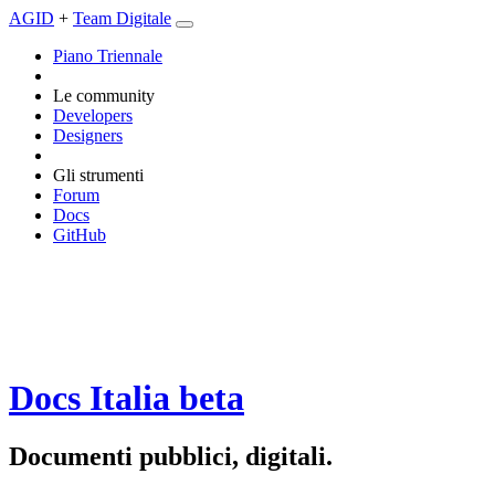
AGID
+
Team Digitale
Piano Triennale
Le community
Developers
Designers
Gli strumenti
Forum
Docs
GitHub
Docs Italia
beta
Documenti pubblici, digitali.