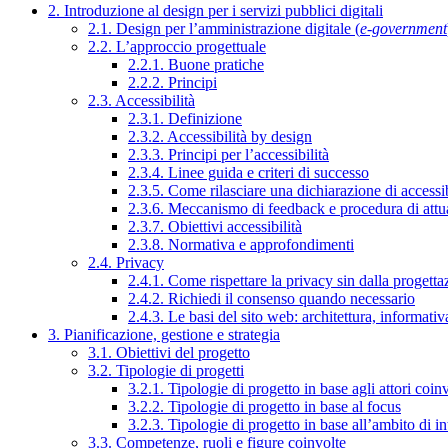
2. Introduzione al design per i servizi pubblici digitali
2.1. Design per l’amministrazione digitale (
e-government
2.2. L’approccio progettuale
2.2.1. Buone pratiche
2.2.2. Principi
2.3. Accessibilità
2.3.1. Definizione
2.3.2. Accessibilità by design
2.3.3. Principi per l’accessibilità
2.3.4. Linee guida e criteri di successo
2.3.5. Come rilasciare una dichiarazione di accessib
2.3.6. Meccanismo di feedback e procedura di attu
2.3.7. Obiettivi accessibilità
2.3.8. Normativa e approfondimenti
2.4. Privacy
2.4.1. Come rispettare la privacy sin dalla progettaz
2.4.2. Richiedi il consenso quando necessario
2.4.3. Le basi del sito web: architettura, informati
3. Pianificazione, gestione e strategia
3.1. Obiettivi del progetto
3.2. Tipologie di progetti
3.2.1. Tipologie di progetto in base agli attori coinv
3.2.2. Tipologie di progetto in base al focus
3.2.3. Tipologie di progetto in base all’ambito di i
3.3. Competenze, ruoli e figure coinvolte