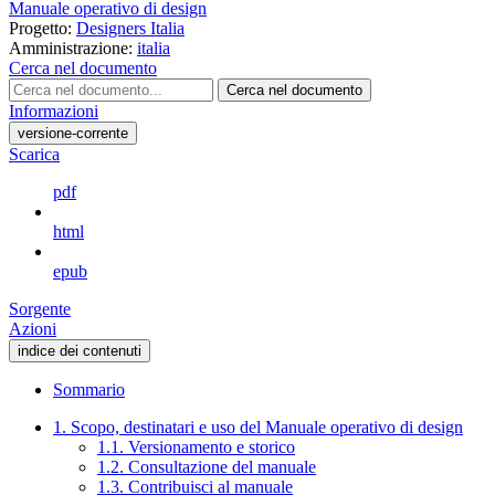
Manuale operativo di design
Progetto:
Designers Italia
Amministrazione:
italia
Cerca nel documento
Cerca nel documento
Informazioni
versione-corrente
Scarica
pdf
html
epub
Sorgente
Azioni
indice dei contenuti
Sommario
1. Scopo, destinatari e uso del Manuale operativo di design
1.1. Versionamento e storico
1.2. Consultazione del manuale
1.3. Contribuisci al manuale