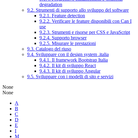
degradation
9.2. Strumenti di supporto allo sviluppo del software
9.2.1. Feature detection
9.2.2. Verificare le feature disponibili con Can I
use
9.2.3. Strumenti e risorse per CSS e JavaScript
9.2.4. Supporto browser
9.2.5. Misurare le prestazioni
9.3. Catalogo del riuso
9.4. Sviluppare con il design system .italia
9.4.1. Il framework Bootstrap Italia
9.4.2. Il kit di sviluppo React
9.4.3. Il kit di sviluppo Angular
9.5. Sviluppare con i modelli di sito e servizi
None
None
A
B
C
D
E
I
M