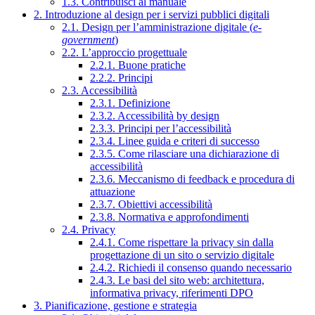
1.3. Contribuisci al manuale
2. Introduzione al design per i servizi pubblici digitali
2.1. Design per l’amministrazione digitale (
e-
government
)
2.2. L’approccio progettuale
2.2.1. Buone pratiche
2.2.2. Principi
2.3. Accessibilità
2.3.1. Definizione
2.3.2. Accessibilità by design
2.3.3. Principi per l’accessibilità
2.3.4. Linee guida e criteri di successo
2.3.5. Come rilasciare una dichiarazione di
accessibilità
2.3.6. Meccanismo di feedback e procedura di
attuazione
2.3.7. Obiettivi accessibilità
2.3.8. Normativa e approfondimenti
2.4. Privacy
2.4.1. Come rispettare la privacy sin dalla
progettazione di un sito o servizio digitale
2.4.2. Richiedi il consenso quando necessario
2.4.3. Le basi del sito web: architettura,
informativa privacy, riferimenti DPO
3. Pianificazione, gestione e strategia