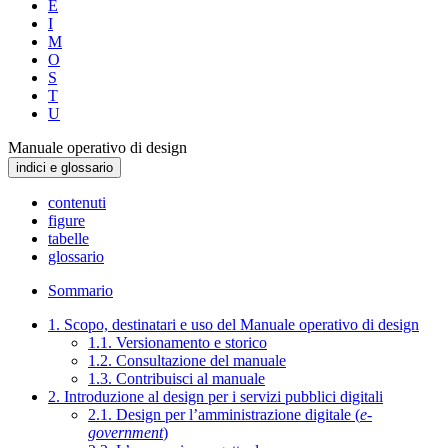
E
I
M
O
S
T
U
Manuale operativo di design
indici e glossario
contenuti
figure
tabelle
glossario
Sommario
1. Scopo, destinatari e uso del Manuale operativo di design
1.1. Versionamento e storico
1.2. Consultazione del manuale
1.3. Contribuisci al manuale
2. Introduzione al design per i servizi pubblici digitali
2.1. Design per l’amministrazione digitale (
e-
government
)