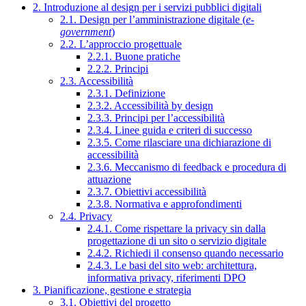
2. Introduzione al design per i servizi pubblici digitali
2.1. Design per l’amministrazione digitale (
e-
government
)
2.2. L’approccio progettuale
2.2.1. Buone pratiche
2.2.2. Principi
2.3. Accessibilità
2.3.1. Definizione
2.3.2. Accessibilità by design
2.3.3. Principi per l’accessibilità
2.3.4. Linee guida e criteri di successo
2.3.5. Come rilasciare una dichiarazione di
accessibilità
2.3.6. Meccanismo di feedback e procedura di
attuazione
2.3.7. Obiettivi accessibilità
2.3.8. Normativa e approfondimenti
2.4. Privacy
2.4.1. Come rispettare la privacy sin dalla
progettazione di un sito o servizio digitale
2.4.2. Richiedi il consenso quando necessario
2.4.3. Le basi del sito web: architettura,
informativa privacy, riferimenti DPO
3. Pianificazione, gestione e strategia
3.1. Obiettivi del progetto