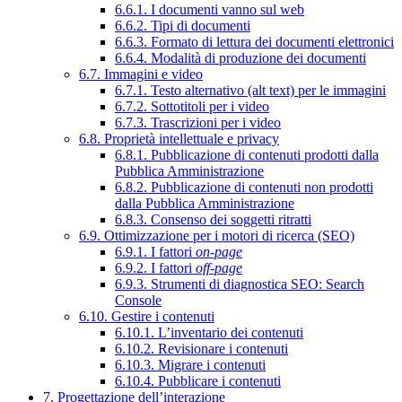
6.6.1. I documenti vanno sul web
6.6.2. Tipi di documenti
6.6.3. Formato di lettura dei documenti elettronici
6.6.4. Modalità di produzione dei documenti
6.7. Immagini e video
6.7.1. Testo alternativo (alt text) per le immagini
6.7.2. Sottotitoli per i video
6.7.3. Trascrizioni per i video
6.8. Proprietà intellettuale e privacy
6.8.1. Pubblicazione di contenuti prodotti dalla
Pubblica Amministrazione
6.8.2. Pubblicazione di contenuti non prodotti
dalla Pubblica Amministrazione
6.8.3. Consenso dei soggetti ritratti
6.9. Ottimizzazione per i motori di ricerca (SEO)
6.9.1. I fattori
on-page
6.9.2. I fattori
off-page
6.9.3. Strumenti di diagnostica SEO: Search
Console
6.10. Gestire i contenuti
6.10.1. L’inventario dei contenuti
6.10.2. Revisionare i contenuti
6.10.3. Migrare i contenuti
6.10.4. Pubblicare i contenuti
7. Progettazione dell’interazione