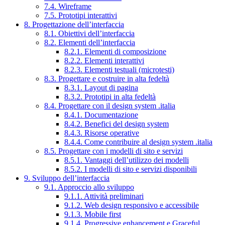
7.4. Wireframe
7.5. Prototipi interattivi
8. Progettazione dell’interfaccia
8.1. Obiettivi dell’interfaccia
8.2. Elementi dell’interfaccia
8.2.1. Elementi di composizione
8.2.2. Elementi interattivi
8.2.3. Elementi testuali (microtesti)
8.3. Progettare e costruire in alta fedeltà
8.3.1. Layout di pagina
8.3.2. Prototipi in alta fedeltà
8.4. Progettare con il design system .italia
8.4.1. Documentazione
8.4.2. Benefici del design system
8.4.3. Risorse operative
8.4.4. Come contribuire al design system .italia
8.5. Progettare con i modelli di sito e servizi
8.5.1. Vantaggi dell’utilizzo dei modelli
8.5.2. I modelli di sito e servizi disponibili
9. Sviluppo dell’interfaccia
9.1. Approccio allo sviluppo
9.1.1. Attività preliminari
9.1.2. Web design responsivo e accessibile
9.1.3. Mobile first
9.1.4. Progressive enhancement e Graceful