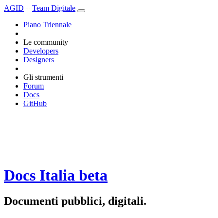
AGID
+
Team Digitale
Piano Triennale
Le community
Developers
Designers
Gli strumenti
Forum
Docs
GitHub
Docs Italia
beta
Documenti pubblici, digitali.