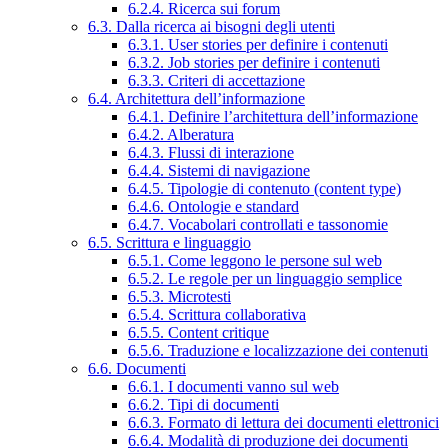
6.2.4. Ricerca sui forum
6.3. Dalla ricerca ai bisogni degli utenti
6.3.1. User stories per definire i contenuti
6.3.2. Job stories per definire i contenuti
6.3.3. Criteri di accettazione
6.4. Architettura dell’informazione
6.4.1. Definire l’architettura dell’informazione
6.4.2. Alberatura
6.4.3. Flussi di interazione
6.4.4. Sistemi di navigazione
6.4.5. Tipologie di contenuto (content type)
6.4.6. Ontologie e standard
6.4.7. Vocabolari controllati e tassonomie
6.5. Scrittura e linguaggio
6.5.1. Come leggono le persone sul web
6.5.2. Le regole per un linguaggio semplice
6.5.3. Microtesti
6.5.4. Scrittura collaborativa
6.5.5. Content critique
6.5.6. Traduzione e localizzazione dei contenuti
6.6. Documenti
6.6.1. I documenti vanno sul web
6.6.2. Tipi di documenti
6.6.3. Formato di lettura dei documenti elettronici
6.6.4. Modalità di produzione dei documenti