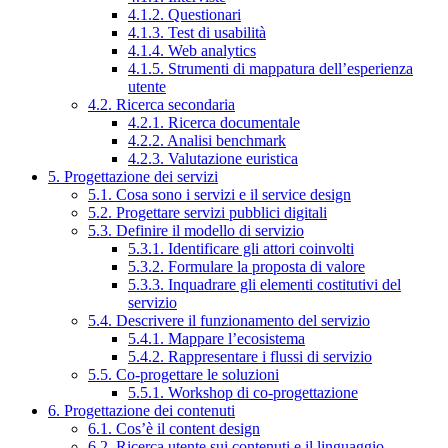
4.1.2. Questionari
4.1.3. Test di usabilità
4.1.4. Web analytics
4.1.5. Strumenti di mappatura dell’esperienza
utente
4.2. Ricerca secondaria
4.2.1. Ricerca documentale
4.2.2. Analisi benchmark
4.2.3. Valutazione euristica
5. Progettazione dei servizi
5.1. Cosa sono i servizi e il service design
5.2. Progettare servizi pubblici digitali
5.3. Definire il modello di servizio
5.3.1. Identificare gli attori coinvolti
5.3.2. Formulare la proposta di valore
5.3.3. Inquadrare gli elementi costitutivi del
servizio
5.4. Descrivere il funzionamento del servizio
5.4.1. Mappare l’ecosistema
5.4.2. Rappresentare i flussi di servizio
5.5. Co-progettare le soluzioni
5.5.1. Workshop di co-progettazione
6. Progettazione dei contenuti
6.1. Cos’è il content design
6.2. Ricerca utente sui contenuti e il linguaggio