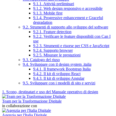
9.1.1. Attività preliminari
9.1.2. Web design responsivo e accessibile
9.1.3. Mobile first
9.1.4. Progressive enhancement e Graceful
degradation
9.2. Strumenti di supporto allo sviluppo del software
9.2.1. Feature detection
9.2.2. Verificare le feature disponibili con Can I
use
9.2.3. Strumenti e risorse per CSS e JavaScript
9.2.4. Supporto browser
9.2.5. Misurare le prestazioni
9.3. Catalogo del riuso
9.4. Sviluppare con il design system .italia
9.4.1. Il framework Bootstrap Italia
9.4.2. Il kit di sviluppo React
9.4.3. Il kit di sviluppo Angular
9.5. Sviluppare con i modelli di sito e servizi
1. Scopo, destinatari e uso del Manuale operativo di design
Team per la Trasformazione Digitale
in collaborazione con
Agenzia per l'Italia Digitale