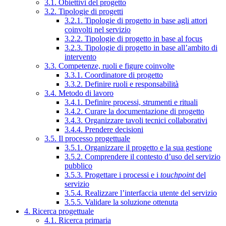
3.1. Obiettivi del progetto
3.2. Tipologie di progetti
3.2.1. Tipologie di progetto in base agli attori
coinvolti nel servizio
3.2.2. Tipologie di progetto in base al focus
3.2.3. Tipologie di progetto in base all’ambito di
intervento
3.3. Competenze, ruoli e figure coinvolte
3.3.1. Coordinatore di progetto
3.3.2. Definire ruoli e responsabilità
3.4. Metodo di lavoro
3.4.1. Definire processi, strumenti e rituali
3.4.2. Curare la documentazione di progetto
3.4.3. Organizzare tavoli tecnici collaborativi
3.4.4. Prendere decisioni
3.5. Il processo progettuale
3.5.1. Organizzare il progetto e la sua gestione
3.5.2. Comprendere il contesto d’uso del servizio
pubblico
3.5.3. Progettare i processi e i
touchpoint
del
servizio
3.5.4. Realizzare l’interfaccia utente del servizio
3.5.5. Validare la soluzione ottenuta
4. Ricerca progettuale
4.1. Ricerca primaria