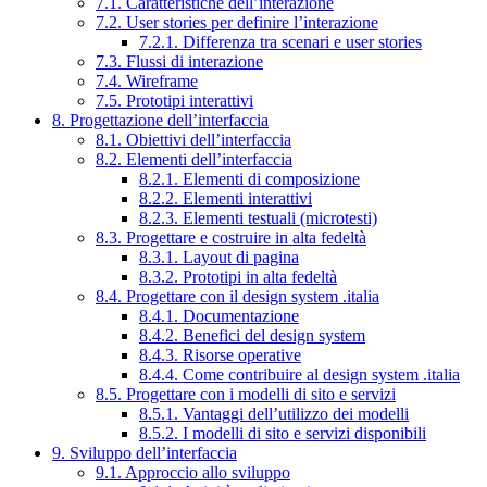
7.1. Caratteristiche dell’interazione
7.2. User stories per definire l’interazione
7.2.1. Differenza tra scenari e user stories
7.3. Flussi di interazione
7.4. Wireframe
7.5. Prototipi interattivi
8. Progettazione dell’interfaccia
8.1. Obiettivi dell’interfaccia
8.2. Elementi dell’interfaccia
8.2.1. Elementi di composizione
8.2.2. Elementi interattivi
8.2.3. Elementi testuali (microtesti)
8.3. Progettare e costruire in alta fedeltà
8.3.1. Layout di pagina
8.3.2. Prototipi in alta fedeltà
8.4. Progettare con il design system .italia
8.4.1. Documentazione
8.4.2. Benefici del design system
8.4.3. Risorse operative
8.4.4. Come contribuire al design system .italia
8.5. Progettare con i modelli di sito e servizi
8.5.1. Vantaggi dell’utilizzo dei modelli
8.5.2. I modelli di sito e servizi disponibili
9. Sviluppo dell’interfaccia
9.1. Approccio allo sviluppo