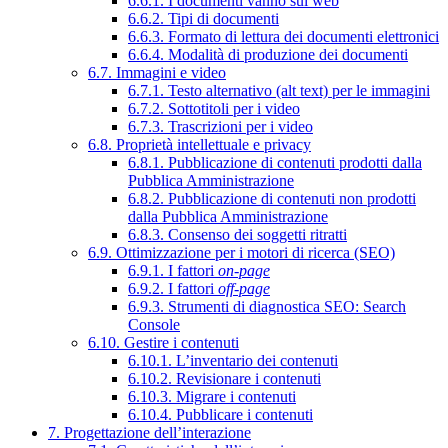
6.6.1. I documenti vanno sul web
6.6.2. Tipi di documenti
6.6.3. Formato di lettura dei documenti elettronici
6.6.4. Modalità di produzione dei documenti
6.7. Immagini e video
6.7.1. Testo alternativo (alt text) per le immagini
6.7.2. Sottotitoli per i video
6.7.3. Trascrizioni per i video
6.8. Proprietà intellettuale e privacy
6.8.1. Pubblicazione di contenuti prodotti dalla
Pubblica Amministrazione
6.8.2. Pubblicazione di contenuti non prodotti
dalla Pubblica Amministrazione
6.8.3. Consenso dei soggetti ritratti
6.9. Ottimizzazione per i motori di ricerca (SEO)
6.9.1. I fattori
on-page
6.9.2. I fattori
off-page
6.9.3. Strumenti di diagnostica SEO: Search
Console
6.10. Gestire i contenuti
6.10.1. L’inventario dei contenuti
6.10.2. Revisionare i contenuti
6.10.3. Migrare i contenuti
6.10.4. Pubblicare i contenuti
7. Progettazione dell’interazione