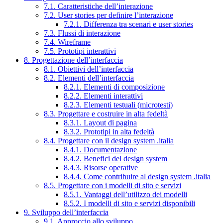
7.1. Caratteristiche dell’interazione
7.2. User stories per definire l’interazione
7.2.1. Differenza tra scenari e user stories
7.3. Flussi di interazione
7.4. Wireframe
7.5. Prototipi interattivi
8. Progettazione dell’interfaccia
8.1. Obiettivi dell’interfaccia
8.2. Elementi dell’interfaccia
8.2.1. Elementi di composizione
8.2.2. Elementi interattivi
8.2.3. Elementi testuali (microtesti)
8.3. Progettare e costruire in alta fedeltà
8.3.1. Layout di pagina
8.3.2. Prototipi in alta fedeltà
8.4. Progettare con il design system .italia
8.4.1. Documentazione
8.4.2. Benefici del design system
8.4.3. Risorse operative
8.4.4. Come contribuire al design system .italia
8.5. Progettare con i modelli di sito e servizi
8.5.1. Vantaggi dell’utilizzo dei modelli
8.5.2. I modelli di sito e servizi disponibili
9. Sviluppo dell’interfaccia
9.1. Approccio allo sviluppo