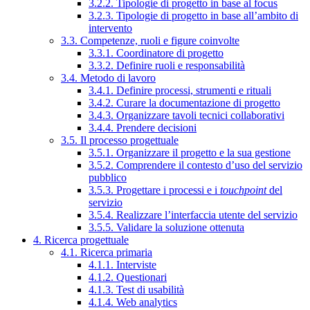
3.2.2. Tipologie di progetto in base al focus
3.2.3. Tipologie di progetto in base all’ambito di
intervento
3.3. Competenze, ruoli e figure coinvolte
3.3.1. Coordinatore di progetto
3.3.2. Definire ruoli e responsabilità
3.4. Metodo di lavoro
3.4.1. Definire processi, strumenti e rituali
3.4.2. Curare la documentazione di progetto
3.4.3. Organizzare tavoli tecnici collaborativi
3.4.4. Prendere decisioni
3.5. Il processo progettuale
3.5.1. Organizzare il progetto e la sua gestione
3.5.2. Comprendere il contesto d’uso del servizio
pubblico
3.5.3. Progettare i processi e i
touchpoint
del
servizio
3.5.4. Realizzare l’interfaccia utente del servizio
3.5.5. Validare la soluzione ottenuta
4. Ricerca progettuale
4.1. Ricerca primaria
4.1.1. Interviste
4.1.2. Questionari
4.1.3. Test di usabilità
4.1.4. Web analytics