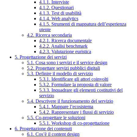
4.1.1. Interviste
4.1.2. Questionari
4.1.3. Test di usabilità
4.1.4. Web analytics
4.1.5. Strumenti di mappatura dell’esperienza
utente
4.2. Ricerca secondaria
4.2.1. Ricerca documentale
4.2.2. Analisi benchmark
4.2.3. Valutazione euristica
5. Progettazione dei servizi
5.1. Cosa sono i servizi e il service design
5.2. Progettare servizi pubblici digitali
5.3. Definire il modello di servizio
5.3.1. Identificare gli attori coinvolti
5.3.2. Formulare la proposta di valore
5.3.3. Inquadrare gli elementi costitutivi del
servizio
5.4. Descrivere il funzionamento del servizio
5.4.1. Mappare l’ecosistema
5.4.2. Rappresentare i flussi di servizio
5.5. Co-progettare le soluzioni
5.5.1. Workshop di co-progettazione
6. Progettazione dei contenuti
6.1. Cos’è il content design