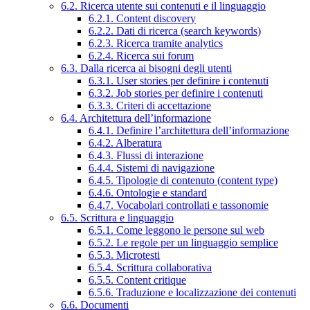
6.2. Ricerca utente sui contenuti e il linguaggio
6.2.1. Content discovery
6.2.2. Dati di ricerca (search keywords)
6.2.3. Ricerca tramite analytics
6.2.4. Ricerca sui forum
6.3. Dalla ricerca ai bisogni degli utenti
6.3.1. User stories per definire i contenuti
6.3.2. Job stories per definire i contenuti
6.3.3. Criteri di accettazione
6.4. Architettura dell’informazione
6.4.1. Definire l’architettura dell’informazione
6.4.2. Alberatura
6.4.3. Flussi di interazione
6.4.4. Sistemi di navigazione
6.4.5. Tipologie di contenuto (content type)
6.4.6. Ontologie e standard
6.4.7. Vocabolari controllati e tassonomie
6.5. Scrittura e linguaggio
6.5.1. Come leggono le persone sul web
6.5.2. Le regole per un linguaggio semplice
6.5.3. Microtesti
6.5.4. Scrittura collaborativa
6.5.5. Content critique
6.5.6. Traduzione e localizzazione dei contenuti
6.6. Documenti