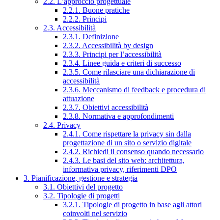
2.2. L’approccio progettuale
2.2.1. Buone pratiche
2.2.2. Principi
2.3. Accessibilità
2.3.1. Definizione
2.3.2. Accessibilità by design
2.3.3. Principi per l’accessibilità
2.3.4. Linee guida e criteri di successo
2.3.5. Come rilasciare una dichiarazione di
accessibilità
2.3.6. Meccanismo di feedback e procedura di
attuazione
2.3.7. Obiettivi accessibilità
2.3.8. Normativa e approfondimenti
2.4. Privacy
2.4.1. Come rispettare la privacy sin dalla
progettazione di un sito o servizio digitale
2.4.2. Richiedi il consenso quando necessario
2.4.3. Le basi del sito web: architettura,
informativa privacy, riferimenti DPO
3. Pianificazione, gestione e strategia
3.1. Obiettivi del progetto
3.2. Tipologie di progetti
3.2.1. Tipologie di progetto in base agli attori
coinvolti nel servizio