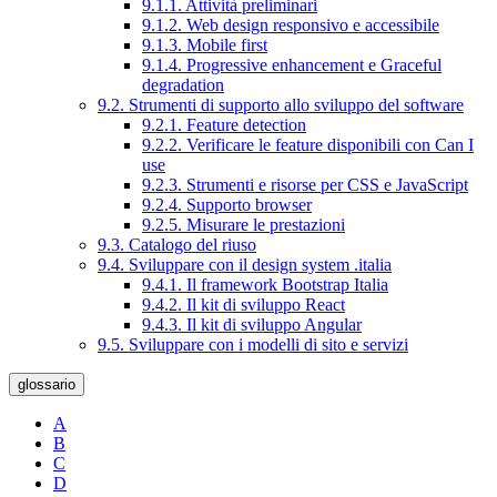
9.1.1. Attività preliminari
9.1.2. Web design responsivo e accessibile
9.1.3. Mobile first
9.1.4. Progressive enhancement e Graceful
degradation
9.2. Strumenti di supporto allo sviluppo del software
9.2.1. Feature detection
9.2.2. Verificare le feature disponibili con Can I
use
9.2.3. Strumenti e risorse per CSS e JavaScript
9.2.4. Supporto browser
9.2.5. Misurare le prestazioni
9.3. Catalogo del riuso
9.4. Sviluppare con il design system .italia
9.4.1. Il framework Bootstrap Italia
9.4.2. Il kit di sviluppo React
9.4.3. Il kit di sviluppo Angular
9.5. Sviluppare con i modelli di sito e servizi
glossario
A
B
C
D