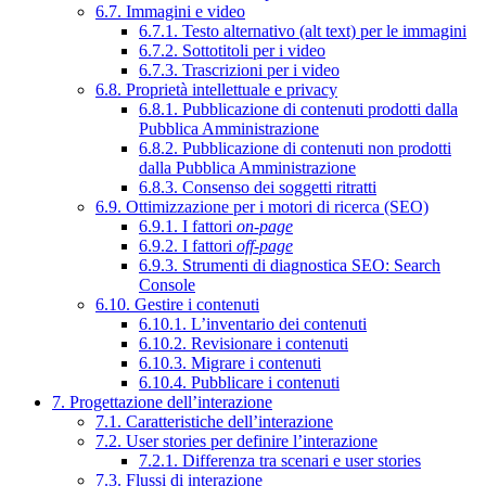
6.7. Immagini e video
6.7.1. Testo alternativo (alt text) per le immagini
6.7.2. Sottotitoli per i video
6.7.3. Trascrizioni per i video
6.8. Proprietà intellettuale e privacy
6.8.1. Pubblicazione di contenuti prodotti dalla
Pubblica Amministrazione
6.8.2. Pubblicazione di contenuti non prodotti
dalla Pubblica Amministrazione
6.8.3. Consenso dei soggetti ritratti
6.9. Ottimizzazione per i motori di ricerca (SEO)
6.9.1. I fattori
on-page
6.9.2. I fattori
off-page
6.9.3. Strumenti di diagnostica SEO: Search
Console
6.10. Gestire i contenuti
6.10.1. L’inventario dei contenuti
6.10.2. Revisionare i contenuti
6.10.3. Migrare i contenuti
6.10.4. Pubblicare i contenuti
7. Progettazione dell’interazione
7.1. Caratteristiche dell’interazione
7.2. User stories per definire l’interazione
7.2.1. Differenza tra scenari e user stories
7.3. Flussi di interazione