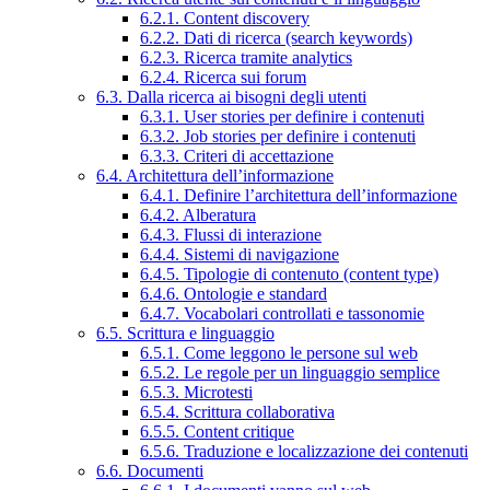
6.2.1. Content discovery
6.2.2. Dati di ricerca (search keywords)
6.2.3. Ricerca tramite analytics
6.2.4. Ricerca sui forum
6.3. Dalla ricerca ai bisogni degli utenti
6.3.1. User stories per definire i contenuti
6.3.2. Job stories per definire i contenuti
6.3.3. Criteri di accettazione
6.4. Architettura dell’informazione
6.4.1. Definire l’architettura dell’informazione
6.4.2. Alberatura
6.4.3. Flussi di interazione
6.4.4. Sistemi di navigazione
6.4.5. Tipologie di contenuto (content type)
6.4.6. Ontologie e standard
6.4.7. Vocabolari controllati e tassonomie
6.5. Scrittura e linguaggio
6.5.1. Come leggono le persone sul web
6.5.2. Le regole per un linguaggio semplice
6.5.3. Microtesti
6.5.4. Scrittura collaborativa
6.5.5. Content critique
6.5.6. Traduzione e localizzazione dei contenuti
6.6. Documenti