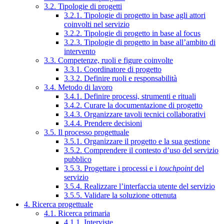
3.2. Tipologie di progetti
3.2.1. Tipologie di progetto in base agli attori
coinvolti nel servizio
3.2.2. Tipologie di progetto in base al focus
3.2.3. Tipologie di progetto in base all’ambito di
intervento
3.3. Competenze, ruoli e figure coinvolte
3.3.1. Coordinatore di progetto
3.3.2. Definire ruoli e responsabilità
3.4. Metodo di lavoro
3.4.1. Definire processi, strumenti e rituali
3.4.2. Curare la documentazione di progetto
3.4.3. Organizzare tavoli tecnici collaborativi
3.4.4. Prendere decisioni
3.5. Il processo progettuale
3.5.1. Organizzare il progetto e la sua gestione
3.5.2. Comprendere il contesto d’uso del servizio
pubblico
3.5.3. Progettare i processi e i
touchpoint
del
servizio
3.5.4. Realizzare l’interfaccia utente del servizio
3.5.5. Validare la soluzione ottenuta
4. Ricerca progettuale
4.1. Ricerca primaria
4.1.1. Interviste