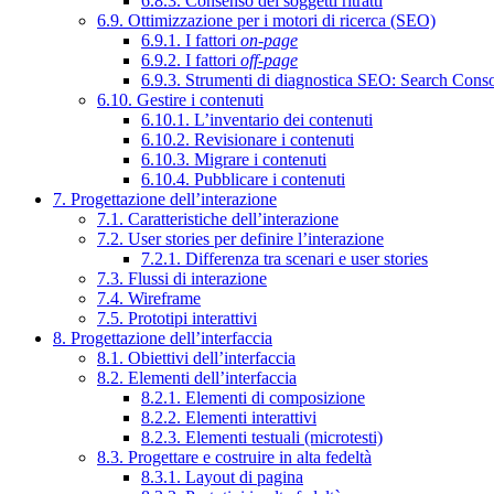
6.8.3. Consenso dei soggetti ritratti
6.9. Ottimizzazione per i motori di ricerca (SEO)
6.9.1. I fattori
on-page
6.9.2. I fattori
off-page
6.9.3. Strumenti di diagnostica SEO: Search Cons
6.10. Gestire i contenuti
6.10.1. L’inventario dei contenuti
6.10.2. Revisionare i contenuti
6.10.3. Migrare i contenuti
6.10.4. Pubblicare i contenuti
7. Progettazione dell’interazione
7.1. Caratteristiche dell’interazione
7.2. User stories per definire l’interazione
7.2.1. Differenza tra scenari e user stories
7.3. Flussi di interazione
7.4. Wireframe
7.5. Prototipi interattivi
8. Progettazione dell’interfaccia
8.1. Obiettivi dell’interfaccia
8.2. Elementi dell’interfaccia
8.2.1. Elementi di composizione
8.2.2. Elementi interattivi
8.2.3. Elementi testuali (microtesti)
8.3. Progettare e costruire in alta fedeltà
8.3.1. Layout di pagina