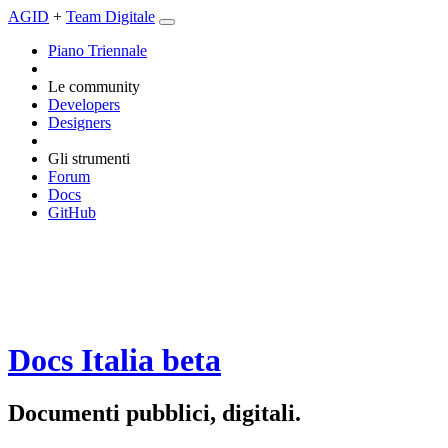
AGID
+
Team Digitale
Piano Triennale
Le community
Developers
Designers
Gli strumenti
Forum
Docs
GitHub
Docs Italia
beta
Documenti pubblici, digitali.