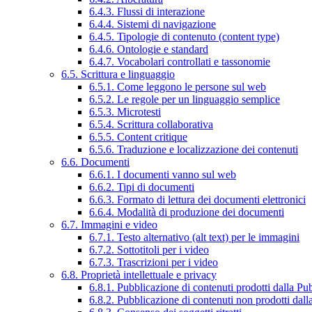
6.4.3. Flussi di interazione
6.4.4. Sistemi di navigazione
6.4.5. Tipologie di contenuto (content type)
6.4.6. Ontologie e standard
6.4.7. Vocabolari controllati e tassonomie
6.5. Scrittura e linguaggio
6.5.1. Come leggono le persone sul web
6.5.2. Le regole per un linguaggio semplice
6.5.3. Microtesti
6.5.4. Scrittura collaborativa
6.5.5. Content critique
6.5.6. Traduzione e localizzazione dei contenuti
6.6. Documenti
6.6.1. I documenti vanno sul web
6.6.2. Tipi di documenti
6.6.3. Formato di lettura dei documenti elettronici
6.6.4. Modalità di produzione dei documenti
6.7. Immagini e video
6.7.1. Testo alternativo (alt text) per le immagini
6.7.2. Sottotitoli per i video
6.7.3. Trascrizioni per i video
6.8. Proprietà intellettuale e privacy
6.8.1. Pubblicazione di contenuti prodotti dalla P
6.8.2. Pubblicazione di contenuti non prodotti dal