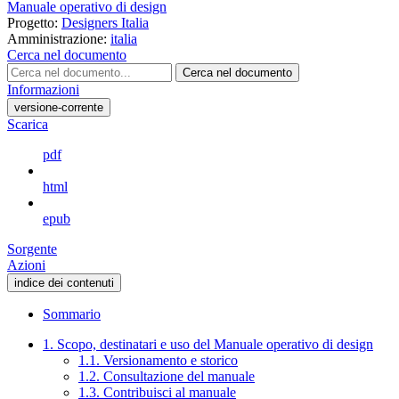
Manuale operativo di design
Progetto:
Designers Italia
Amministrazione:
italia
Cerca nel documento
Cerca nel documento
Informazioni
versione-corrente
Scarica
pdf
html
epub
Sorgente
Azioni
indice dei contenuti
Sommario
1. Scopo, destinatari e uso del Manuale operativo di design
1.1. Versionamento e storico
1.2. Consultazione del manuale
1.3. Contribuisci al manuale