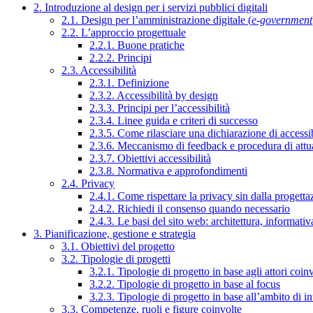
2. Introduzione al design per i servizi pubblici digitali
2.1. Design per l’amministrazione digitale (
e-government
2.2. L’approccio progettuale
2.2.1. Buone pratiche
2.2.2. Principi
2.3. Accessibilità
2.3.1. Definizione
2.3.2. Accessibilità by design
2.3.3. Principi per l’accessibilità
2.3.4. Linee guida e criteri di successo
2.3.5. Come rilasciare una dichiarazione di accessib
2.3.6. Meccanismo di feedback e procedura di attu
2.3.7. Obiettivi accessibilità
2.3.8. Normativa e approfondimenti
2.4. Privacy
2.4.1. Come rispettare la privacy sin dalla progettaz
2.4.2. Richiedi il consenso quando necessario
2.4.3. Le basi del sito web: architettura, informati
3. Pianificazione, gestione e strategia
3.1. Obiettivi del progetto
3.2. Tipologie di progetti
3.2.1. Tipologie di progetto in base agli attori coinv
3.2.2. Tipologie di progetto in base al focus
3.2.3. Tipologie di progetto in base all’ambito di i
3.3. Competenze, ruoli e figure coinvolte