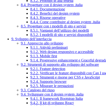
8.3.2. Prototipi in alta fedeltà
8.4. Progettare con il design system .italia
8.4.1. Documentazione
8.4.2. Benefici del design system
8.4.3. Risorse operative
8.4.4. Come contribuire al design system .italia
8.5. Progettare con i modelli di sito e servizi
8.5.1. Vantaggi dell’utilizzo dei modelli
8.5.2. I modelli di sito e servizi disponibili
9. Sviluppo dell’interfaccia
9.1. Approccio allo sviluppo
9.1.1. Attività preliminari
9.1.2. Web design responsivo e accessibile
9.1.3. Mobile first
9.1.4. Progressive enhancement e Graceful degrad
9.2. Strumenti di supporto allo sviluppo del software
9.2.1. Feature detection
9.2.2. Verificare le feature disponibili con Can I us
9.2.3. Strumenti e risorse per CSS e JavaScript
9.2.4. Supporto browser
9.2.5. Misurare le prestazioni
9.3. Catalogo del riuso
9.4. Sviluppare con il design system .italia
9.4.1. Il framework Bootstrap Italia
9.4.2. Il kit di sviluppo React