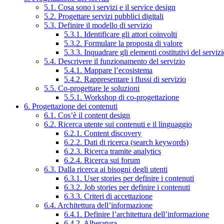
5.1. Cosa sono i servizi e il service design
5.2. Progettare servizi pubblici digitali
5.3. Definire il modello di servizio
5.3.1. Identificare gli attori coinvolti
5.3.2. Formulare la proposta di valore
5.3.3. Inquadrare gli elementi costitutivi del serviz
5.4. Descrivere il funzionamento del servizio
5.4.1. Mappare l’ecosistema
5.4.2. Rappresentare i flussi di servizio
5.5. Co-progettare le soluzioni
5.5.1. Workshop di co-progettazione
6. Progettazione dei contenuti
6.1. Cos’è il content design
6.2. Ricerca utente sui contenuti e il linguaggio
6.2.1. Content discovery
6.2.2. Dati di ricerca (search keywords)
6.2.3. Ricerca tramite analytics
6.2.4. Ricerca sui forum
6.3. Dalla ricerca ai bisogni degli utenti
6.3.1. User stories per definire i contenuti
6.3.2. Job stories per definire i contenuti
6.3.3. Criteri di accettazione
6.4. Architettura dell’informazione
6.4.1. Definire l’architettura dell’informazione
6.4.2. Alberatura