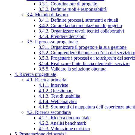
3.3.1. Coordinatore di progetto
3.3.2. Definire ruoli e responsabilità
3.4. Metodo di lavoro
3.4.1. Definire processi, strumenti e rituali
3.4.2. Curare la documentazione di progetto
3.4.3. Organizzare tavoli tecnici collaborativi
3.4.4. Prendere decisioni
3.5. Il processo progettuale
3.5.1. Organizzare il progetto e la sua gestione
3.5.2. Comprendere il contesto d’uso del servizio 
3.5.3. Progettare i processi e i
touchpoint
del servi
3.5.4. Realizzare l’interfaccia utente del servizio
3.5.5. Validare la soluzione ottenuta
4. Ricerca progettuale
4.1. Ricerca primaria
4.1.1. Interviste
4.1.2. Questionari
4.1.3. Test di usabilità
4.1.4. Web analytics
4.1.5. Strumenti di mappatura dell’esperienza uten
4.2. Ricerca secondaria
4.2.1. Ricerca documentale
4.2.2. Analisi benchmark
4.2.3. Valutazione euristica
5. Progettazione dei servizi