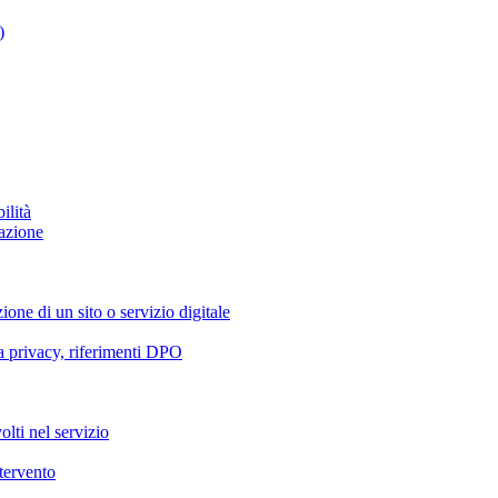
)
ilità
azione
ione di un sito o servizio digitale
va privacy, riferimenti DPO
olti nel servizio
ntervento