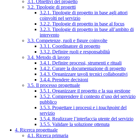
3.1. Obiettivi del progetto
3.2. Tipologie di progetti
3.2.1. Tipologie di progetto in base agli attori
coinvolti nel servizio
3.2.2. Tipologie di progetto in base al focus
3.2.3. Tipologie di progetto in base all’ambito di
intervento
3.3. Competenze, ruoli e figure coinvolte
3.3.1. Coordinatore di progetto
3.3.2. Definire ruoli e responsabilità
3.4. Metodo di lavoro
3.4.1. Definire processi, strumenti e rituali
3.4.2. Curare la documentazione di progetto
3.4.3. Organizzare tavoli tecnici collaborativi
3.4.4. Prendere decisioni
3.5. Il processo progettuale
3.5.1. Organizzare il progetto e la sua gestione
3.5.2. Comprendere il contesto d’uso del servizio
pubblico
3.5.3. Progettare i processi e i
touchpoint
del
servizio
3.5.4. Realizzare l’interfaccia utente del servizio
3.5.5. Validare la soluzione ottenuta
4. Ricerca progettuale
4.1. Ricerca primaria