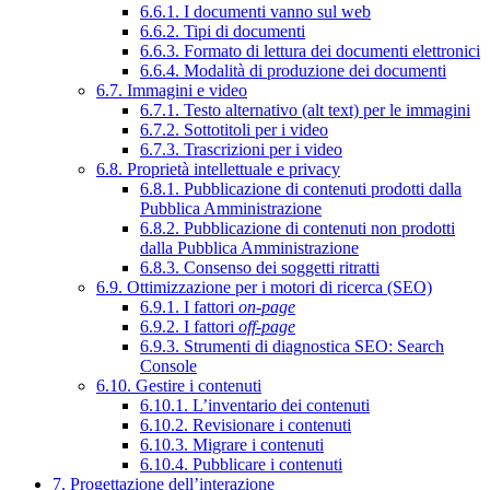
6.6.1. I documenti vanno sul web
6.6.2. Tipi di documenti
6.6.3. Formato di lettura dei documenti elettronici
6.6.4. Modalità di produzione dei documenti
6.7. Immagini e video
6.7.1. Testo alternativo (alt text) per le immagini
6.7.2. Sottotitoli per i video
6.7.3. Trascrizioni per i video
6.8. Proprietà intellettuale e privacy
6.8.1. Pubblicazione di contenuti prodotti dalla
Pubblica Amministrazione
6.8.2. Pubblicazione di contenuti non prodotti
dalla Pubblica Amministrazione
6.8.3. Consenso dei soggetti ritratti
6.9. Ottimizzazione per i motori di ricerca (SEO)
6.9.1. I fattori
on-page
6.9.2. I fattori
off-page
6.9.3. Strumenti di diagnostica SEO: Search
Console
6.10. Gestire i contenuti
6.10.1. L’inventario dei contenuti
6.10.2. Revisionare i contenuti
6.10.3. Migrare i contenuti
6.10.4. Pubblicare i contenuti
7. Progettazione dell’interazione