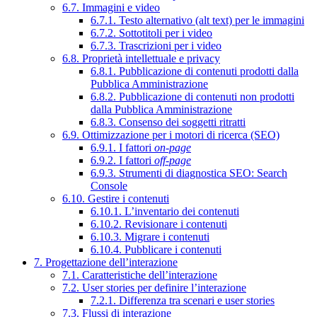
6.7. Immagini e video
6.7.1. Testo alternativo (alt text) per le immagini
6.7.2. Sottotitoli per i video
6.7.3. Trascrizioni per i video
6.8. Proprietà intellettuale e privacy
6.8.1. Pubblicazione di contenuti prodotti dalla
Pubblica Amministrazione
6.8.2. Pubblicazione di contenuti non prodotti
dalla Pubblica Amministrazione
6.8.3. Consenso dei soggetti ritratti
6.9. Ottimizzazione per i motori di ricerca (SEO)
6.9.1. I fattori
on-page
6.9.2. I fattori
off-page
6.9.3. Strumenti di diagnostica SEO: Search
Console
6.10. Gestire i contenuti
6.10.1. L’inventario dei contenuti
6.10.2. Revisionare i contenuti
6.10.3. Migrare i contenuti
6.10.4. Pubblicare i contenuti
7. Progettazione dell’interazione
7.1. Caratteristiche dell’interazione
7.2. User stories per definire l’interazione
7.2.1. Differenza tra scenari e user stories
7.3. Flussi di interazione