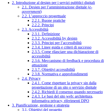
2. Introduzione al design per i servizi pubblici digitali
2.1. Design per l’amministrazione digitale (
e-
government
)
2.2. L’approccio progettuale
2.2.1. Buone pratiche
2.2.2. Principi
2.3. Accessibilità
2.3.1. Definizione
2.3.2. Accessibilità by design
2.3.3. Principi per l’accessibilità
2.3.4. Linee guida e criteri di successo
2.3.5. Come rilasciare una dichiarazione di
accessibilità
2.3.6. Meccanismo di feedback e procedura di
attuazione
2.3.7. Obiettivi accessibilità
2.3.8. Normativa e approfondimenti
2.4. Privacy
2.4.1. Come rispettare la privacy sin dalla
progettazione di un sito o servizio digitale
2.4.2. Richiedi il consenso quando necessario
2.4.3. Le basi del sito web: architettura,
informativa privacy, riferimenti DPO
3. Pianificazione, gestione e strategia
3.1. Obiettivi del progetto