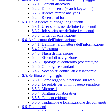
6.2.1. Content discovery
6.2.2. Dati di ricerca (search keywords)
6.2.3. Ricerca tramite analytics
6.2.4. Ricerca sui forum
6.3. Dalla ricerca ai bisogni degli utenti
6.3.1. User stories per definire i contenuti
6.3.2. Job stories per definire i contenuti
6.3.3. Criteri di accettazione
6.4. Architettura dell’informazione
6.4.1. Definire l’architettura dell’informazione
6.4.2. Alberatura
6.4.3. Flussi di interazione
6.4.4. Sistemi di navigazione
6.4.5. Tipologie di contenuto (content type)
6.4.6. Ontologie e standard
6.4.7. Vocabolari controllati e tassonomie
6.5. Scrittura e linguaggio
6.5.1. Come leggono le persone sul web
6.5.2. Le regole per un linguaggio semplice
6.5.3. Microtesti
6.5.4. Scrittura collaborativa
6.5.5. Content critique
6.5.6. Traduzione e localizzazione dei contenuti
6.6. Documenti