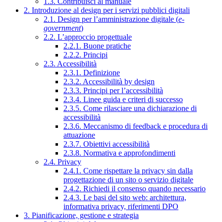
1.3. Contribuisci al manuale
2. Introduzione al design per i servizi pubblici digitali
2.1. Design per l’amministrazione digitale (
e-
government
)
2.2. L’approccio progettuale
2.2.1. Buone pratiche
2.2.2. Principi
2.3. Accessibilità
2.3.1. Definizione
2.3.2. Accessibilità by design
2.3.3. Principi per l’accessibilità
2.3.4. Linee guida e criteri di successo
2.3.5. Come rilasciare una dichiarazione di
accessibilità
2.3.6. Meccanismo di feedback e procedura di
attuazione
2.3.7. Obiettivi accessibilità
2.3.8. Normativa e approfondimenti
2.4. Privacy
2.4.1. Come rispettare la privacy sin dalla
progettazione di un sito o servizio digitale
2.4.2. Richiedi il consenso quando necessario
2.4.3. Le basi del sito web: architettura,
informativa privacy, riferimenti DPO
3. Pianificazione, gestione e strategia