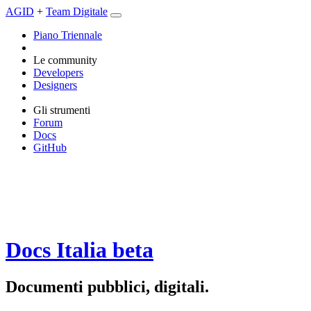
AGID
+
Team Digitale
Piano Triennale
Le community
Developers
Designers
Gli strumenti
Forum
Docs
GitHub
Docs Italia
beta
Documenti pubblici, digitali.