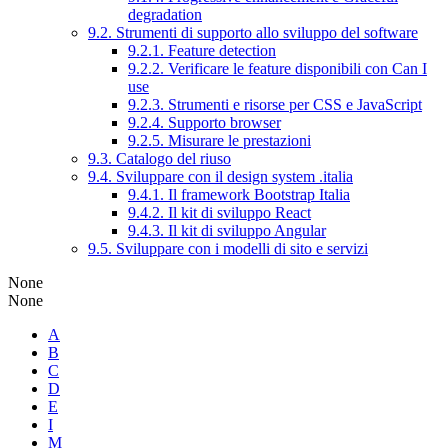
degradation
9.2. Strumenti di supporto allo sviluppo del software
9.2.1. Feature detection
9.2.2. Verificare le feature disponibili con Can I
use
9.2.3. Strumenti e risorse per CSS e JavaScript
9.2.4. Supporto browser
9.2.5. Misurare le prestazioni
9.3. Catalogo del riuso
9.4. Sviluppare con il design system .italia
9.4.1. Il framework Bootstrap Italia
9.4.2. Il kit di sviluppo React
9.4.3. Il kit di sviluppo Angular
9.5. Sviluppare con i modelli di sito e servizi
None
None
A
B
C
D
E
I
M