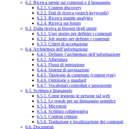
6.2. Ricerca utente sui contenuti e il linguaggio
6.2.1. Content discovery
6.2.2. Dati di ricerca (search keywords)
6.2.3. Ricerca tramite analytics
6.2.4. Ricerca sui forum
6.3. Dalla ricerca ai bisogni degli utenti
6.3.1. User stories per definire i contenuti
6.3.2. Job stories per definire i contenuti
6.3.3. Criteri di accettazione
6.4. Architettura dell’informazione
6.4.1. Definire l’architettura dell’informazione
6.4.2. Alberatura
6.4.3. Flussi di interazione
6.4.4. Sistemi di navigazione
6.4.5. Tipologie di contenuto (content type)
6.4.6. Ontologie e standard
6.4.7. Vocabolari controllati e tassonomie
6.5. Scrittura e linguaggio
6.5.1. Come leggono le persone sul web
6.5.2. Le regole per un linguaggio semplice
6.5.3. Microtesti
6.5.4. Scrittura collaborativa
6.5.5. Content critique
6.5.6. Traduzione e localizzazione dei contenuti
6.6. Documenti