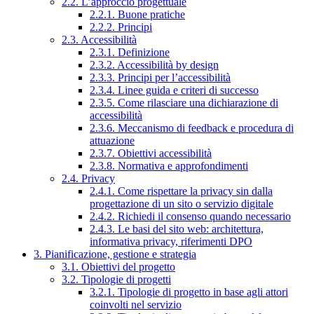
2.2. L’approccio progettuale
2.2.1. Buone pratiche
2.2.2. Principi
2.3. Accessibilità
2.3.1. Definizione
2.3.2. Accessibilità by design
2.3.3. Principi per l’accessibilità
2.3.4. Linee guida e criteri di successo
2.3.5. Come rilasciare una dichiarazione di
accessibilità
2.3.6. Meccanismo di feedback e procedura di
attuazione
2.3.7. Obiettivi accessibilità
2.3.8. Normativa e approfondimenti
2.4. Privacy
2.4.1. Come rispettare la privacy sin dalla
progettazione di un sito o servizio digitale
2.4.2. Richiedi il consenso quando necessario
2.4.3. Le basi del sito web: architettura,
informativa privacy, riferimenti DPO
3. Pianificazione, gestione e strategia
3.1. Obiettivi del progetto
3.2. Tipologie di progetti
3.2.1. Tipologie di progetto in base agli attori
coinvolti nel servizio