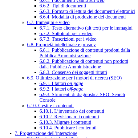
6.6.1. I documenti vanno sul web
6.6.2. Tipi di documenti
6.6.3. Formato di lettura dei documenti elettronici
6.6.4. Modalità di produzione dei documenti
6.7. Immagini e video
6.7.1. Testo alternativo (alt text) per le immagini
6.7.2. Sottotitoli per i video
6.7.3. Trascrizioni per i video
6.8. Proprietà intellettuale e privacy
6.8.1. Pubblicazione di contenuti prodotti dalla
Pubblica Amministrazione
6.8.2. Pubblicazione di contenuti non prodotti
dalla Pubblica Amministrazione
6.8.3. Consenso dei soggetti ritratti
6.9. Ottimizzazione per i motori di ricerca (SEO)
6.9.1. I fattori
on-page
6.9.2. I fattori
off-page
6.9.3. Strumenti di diagnostica SEO: Search
Console
6.10. Gestire i contenuti
6.10.1. L’inventario dei contenuti
6.10.2. Revisionare i contenuti
6.10.3. Migrare i contenuti
6.10.4. Pubblicare i contenuti
7. Progettazione dell’interazione