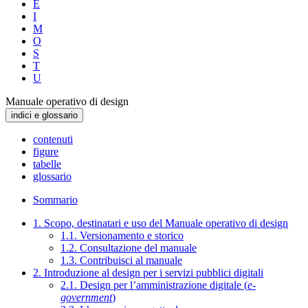
E
I
M
O
S
T
U
Manuale operativo di design
indici e glossario
contenuti
figure
tabelle
glossario
Sommario
1. Scopo, destinatari e uso del Manuale operativo di design
1.1. Versionamento e storico
1.2. Consultazione del manuale
1.3. Contribuisci al manuale
2. Introduzione al design per i servizi pubblici digitali
2.1. Design per l’amministrazione digitale (
e-
government
)