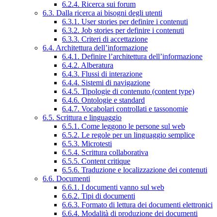
6.2.4. Ricerca sui forum
6.3. Dalla ricerca ai bisogni degli utenti
6.3.1. User stories per definire i contenuti
6.3.2. Job stories per definire i contenuti
6.3.3. Criteri di accettazione
6.4. Architettura dell’informazione
6.4.1. Definire l’architettura dell’informazione
6.4.2. Alberatura
6.4.3. Flussi di interazione
6.4.4. Sistemi di navigazione
6.4.5. Tipologie di contenuto (content type)
6.4.6. Ontologie e standard
6.4.7. Vocabolari controllati e tassonomie
6.5. Scrittura e linguaggio
6.5.1. Come leggono le persone sul web
6.5.2. Le regole per un linguaggio semplice
6.5.3. Microtesti
6.5.4. Scrittura collaborativa
6.5.5. Content critique
6.5.6. Traduzione e localizzazione dei contenuti
6.6. Documenti
6.6.1. I documenti vanno sul web
6.6.2. Tipi di documenti
6.6.3. Formato di lettura dei documenti elettronici
6.6.4. Modalità di produzione dei documenti