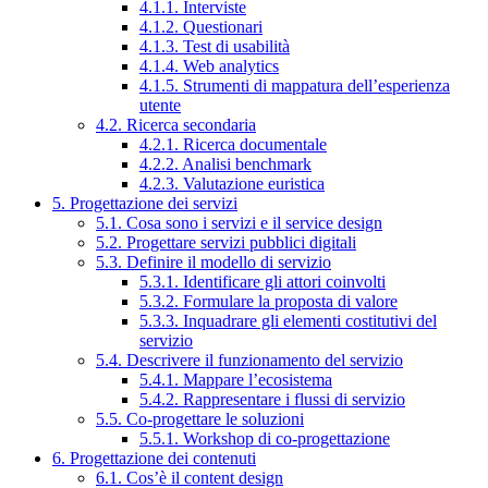
4.1.1. Interviste
4.1.2. Questionari
4.1.3. Test di usabilità
4.1.4. Web analytics
4.1.5. Strumenti di mappatura dell’esperienza
utente
4.2. Ricerca secondaria
4.2.1. Ricerca documentale
4.2.2. Analisi benchmark
4.2.3. Valutazione euristica
5. Progettazione dei servizi
5.1. Cosa sono i servizi e il service design
5.2. Progettare servizi pubblici digitali
5.3. Definire il modello di servizio
5.3.1. Identificare gli attori coinvolti
5.3.2. Formulare la proposta di valore
5.3.3. Inquadrare gli elementi costitutivi del
servizio
5.4. Descrivere il funzionamento del servizio
5.4.1. Mappare l’ecosistema
5.4.2. Rappresentare i flussi di servizio
5.5. Co-progettare le soluzioni
5.5.1. Workshop di co-progettazione
6. Progettazione dei contenuti
6.1. Cos’è il content design