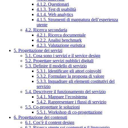
4.1.2. Questionari
4.1.3. Test di usabilità
4.1.4. Web analytics
4.1.5. Strumenti di mappatura dell’esperienza
utente
4.2. Ricerca secondaria
4.2.1. Ricerca documentale
4.2.2. Analisi benchmark
4.2.3. Valutazione euristica
5. Progettazione dei servizi
5.1. Cosa sono i servizi e il service design
5.2. Progettare servizi pubblici digitali
5.3. Definire il modello di servizio
5.3.1. Identificare gli attori coinvolti
5.3.2. Formulare la proposta di valore
5.3.3. Inquadrare gli elementi costitutivi del
servizio
5.4. Descrivere il funzionamento del servizio
5.4.1. Mappare l’ecosistema
5.4.2. Rappresentare i flussi di servizio
5.5. Co-progettare le soluzioni
5.5.1. Workshop di co-progettazione
6. Progettazione dei contenuti
6.1. Cos’è il content design
6.2. Ricerca utente sui contenuti e il linguaggio