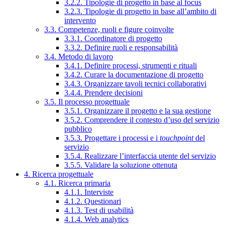
3.2.2. Tipologie di progetto in base al focus
3.2.3. Tipologie di progetto in base all’ambito di
intervento
3.3. Competenze, ruoli e figure coinvolte
3.3.1. Coordinatore di progetto
3.3.2. Definire ruoli e responsabilità
3.4. Metodo di lavoro
3.4.1. Definire processi, strumenti e rituali
3.4.2. Curare la documentazione di progetto
3.4.3. Organizzare tavoli tecnici collaborativi
3.4.4. Prendere decisioni
3.5. Il processo progettuale
3.5.1. Organizzare il progetto e la sua gestione
3.5.2. Comprendere il contesto d’uso del servizio
pubblico
3.5.3. Progettare i processi e i
touchpoint
del
servizio
3.5.4. Realizzare l’interfaccia utente del servizio
3.5.5. Validare la soluzione ottenuta
4. Ricerca progettuale
4.1. Ricerca primaria
4.1.1. Interviste
4.1.2. Questionari
4.1.3. Test di usabilità
4.1.4. Web analytics