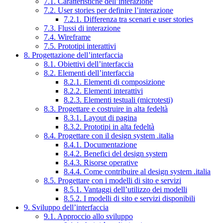
7.1. Caratteristiche dell’interazione
7.2. User stories per definire l’interazione
7.2.1. Differenza tra scenari e user stories
7.3. Flussi di interazione
7.4. Wireframe
7.5. Prototipi interattivi
8. Progettazione dell’interfaccia
8.1. Obiettivi dell’interfaccia
8.2. Elementi dell’interfaccia
8.2.1. Elementi di composizione
8.2.2. Elementi interattivi
8.2.3. Elementi testuali (microtesti)
8.3. Progettare e costruire in alta fedeltà
8.3.1. Layout di pagina
8.3.2. Prototipi in alta fedeltà
8.4. Progettare con il design system .italia
8.4.1. Documentazione
8.4.2. Benefici del design system
8.4.3. Risorse operative
8.4.4. Come contribuire al design system .italia
8.5. Progettare con i modelli di sito e servizi
8.5.1. Vantaggi dell’utilizzo dei modelli
8.5.2. I modelli di sito e servizi disponibili
9. Sviluppo dell’interfaccia
9.1. Approccio allo sviluppo