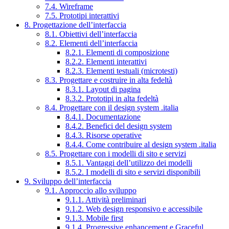
7.4. Wireframe
7.5. Prototipi interattivi
8. Progettazione dell’interfaccia
8.1. Obiettivi dell’interfaccia
8.2. Elementi dell’interfaccia
8.2.1. Elementi di composizione
8.2.2. Elementi interattivi
8.2.3. Elementi testuali (microtesti)
8.3. Progettare e costruire in alta fedeltà
8.3.1. Layout di pagina
8.3.2. Prototipi in alta fedeltà
8.4. Progettare con il design system .italia
8.4.1. Documentazione
8.4.2. Benefici del design system
8.4.3. Risorse operative
8.4.4. Come contribuire al design system .italia
8.5. Progettare con i modelli di sito e servizi
8.5.1. Vantaggi dell’utilizzo dei modelli
8.5.2. I modelli di sito e servizi disponibili
9. Sviluppo dell’interfaccia
9.1. Approccio allo sviluppo
9.1.1. Attività preliminari
9.1.2. Web design responsivo e accessibile
9.1.3. Mobile first
9.1.4. Progressive enhancement e Graceful