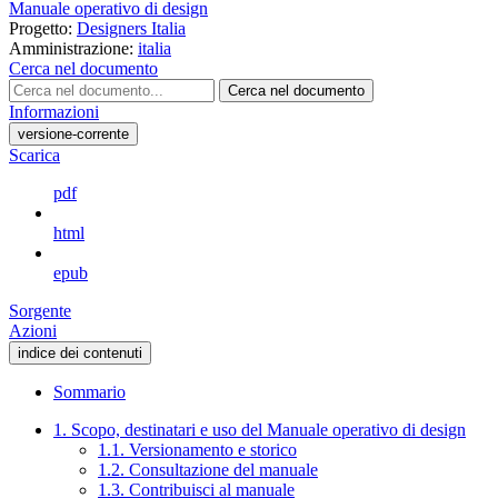
Manuale operativo di design
Progetto:
Designers Italia
Amministrazione:
italia
Cerca nel documento
Cerca nel documento
Informazioni
versione-corrente
Scarica
pdf
html
epub
Sorgente
Azioni
indice dei contenuti
Sommario
1. Scopo, destinatari e uso del Manuale operativo di design
1.1. Versionamento e storico
1.2. Consultazione del manuale
1.3. Contribuisci al manuale