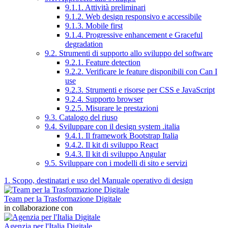
9.1.1. Attività preliminari
9.1.2. Web design responsivo e accessibile
9.1.3. Mobile first
9.1.4. Progressive enhancement e Graceful
degradation
9.2. Strumenti di supporto allo sviluppo del software
9.2.1. Feature detection
9.2.2. Verificare le feature disponibili con Can I
use
9.2.3. Strumenti e risorse per CSS e JavaScript
9.2.4. Supporto browser
9.2.5. Misurare le prestazioni
9.3. Catalogo del riuso
9.4. Sviluppare con il design system .italia
9.4.1. Il framework Bootstrap Italia
9.4.2. Il kit di sviluppo React
9.4.3. Il kit di sviluppo Angular
9.5. Sviluppare con i modelli di sito e servizi
1. Scopo, destinatari e uso del Manuale operativo di design
Team per la Trasformazione Digitale
in collaborazione con
Agenzia per l'Italia Digitale