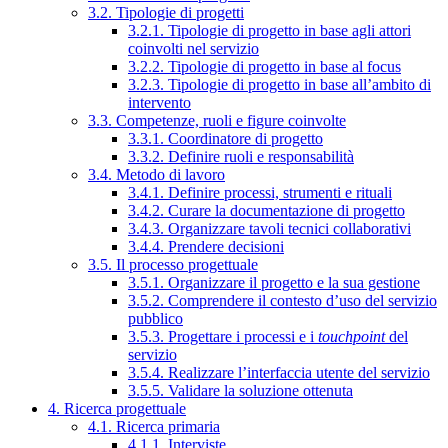
3.2. Tipologie di progetti
3.2.1. Tipologie di progetto in base agli attori
coinvolti nel servizio
3.2.2. Tipologie di progetto in base al focus
3.2.3. Tipologie di progetto in base all’ambito di
intervento
3.3. Competenze, ruoli e figure coinvolte
3.3.1. Coordinatore di progetto
3.3.2. Definire ruoli e responsabilità
3.4. Metodo di lavoro
3.4.1. Definire processi, strumenti e rituali
3.4.2. Curare la documentazione di progetto
3.4.3. Organizzare tavoli tecnici collaborativi
3.4.4. Prendere decisioni
3.5. Il processo progettuale
3.5.1. Organizzare il progetto e la sua gestione
3.5.2. Comprendere il contesto d’uso del servizio
pubblico
3.5.3. Progettare i processi e i
touchpoint
del
servizio
3.5.4. Realizzare l’interfaccia utente del servizio
3.5.5. Validare la soluzione ottenuta
4. Ricerca progettuale
4.1. Ricerca primaria
4.1.1. Interviste