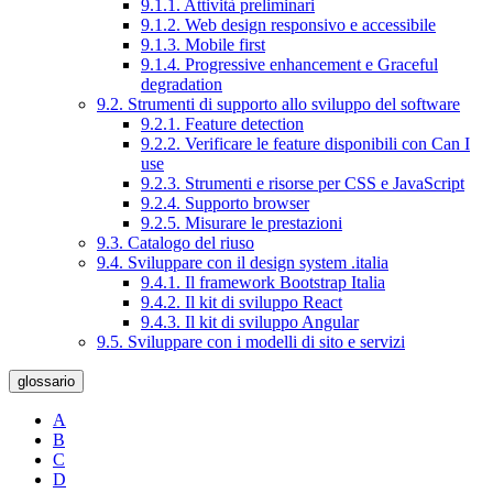
9.1.1. Attività preliminari
9.1.2. Web design responsivo e accessibile
9.1.3. Mobile first
9.1.4. Progressive enhancement e Graceful
degradation
9.2. Strumenti di supporto allo sviluppo del software
9.2.1. Feature detection
9.2.2. Verificare le feature disponibili con Can I
use
9.2.3. Strumenti e risorse per CSS e JavaScript
9.2.4. Supporto browser
9.2.5. Misurare le prestazioni
9.3. Catalogo del riuso
9.4. Sviluppare con il design system .italia
9.4.1. Il framework Bootstrap Italia
9.4.2. Il kit di sviluppo React
9.4.3. Il kit di sviluppo Angular
9.5. Sviluppare con i modelli di sito e servizi
glossario
A
B
C
D