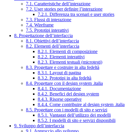
7.1. Caratteristiche dell’interazione
7.2. User stories per definire l’interazione
7.2.1. Differenza tra scenari e user stories
7.3. Flussi di interazione
7.4. Wireframe
7.5. Prototipi interattivi
8. Progettazione dell’interfaccia
8.1. Obiettivi dell’interfaccia
8.2. Elementi dell’interfaccia
8.2.1. Elementi di composizione
8.2.2. Elementi interattivi
8.2.3. Elementi testuali (microtesti)
8.3. Progettare e costruire in alta fedeltà
8.3.1. Layout di pagina
8.3.2. Prototipi in alta fedeltà
8.4. Progettare con il design system .italia
8.4.1. Documentazione
8.4.2. Benefici del design system
8.4.3. Risorse operative
8.4.4. Come contribuire al design system .italia
8.5. Progettare con i modelli di sito e servizi
8.5.1. Vantaggi dell’utilizzo dei modelli
8.5.2. I modelli di sito e servizi disponibili
9. Sviluppo dell’interfaccia
9.1. Approccio allo sviluppo