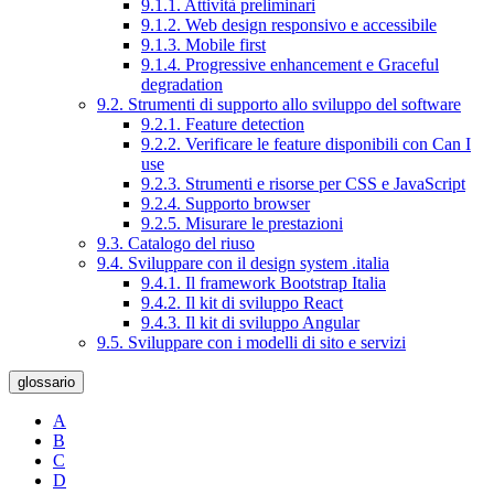
9.1.1. Attività preliminari
9.1.2. Web design responsivo e accessibile
9.1.3. Mobile first
9.1.4. Progressive enhancement e Graceful
degradation
9.2. Strumenti di supporto allo sviluppo del software
9.2.1. Feature detection
9.2.2. Verificare le feature disponibili con Can I
use
9.2.3. Strumenti e risorse per CSS e JavaScript
9.2.4. Supporto browser
9.2.5. Misurare le prestazioni
9.3. Catalogo del riuso
9.4. Sviluppare con il design system .italia
9.4.1. Il framework Bootstrap Italia
9.4.2. Il kit di sviluppo React
9.4.3. Il kit di sviluppo Angular
9.5. Sviluppare con i modelli di sito e servizi
glossario
A
B
C
D