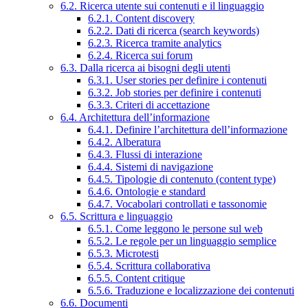
6.2. Ricerca utente sui contenuti e il linguaggio
6.2.1. Content discovery
6.2.2. Dati di ricerca (search keywords)
6.2.3. Ricerca tramite analytics
6.2.4. Ricerca sui forum
6.3. Dalla ricerca ai bisogni degli utenti
6.3.1. User stories per definire i contenuti
6.3.2. Job stories per definire i contenuti
6.3.3. Criteri di accettazione
6.4. Architettura dell’informazione
6.4.1. Definire l’architettura dell’informazione
6.4.2. Alberatura
6.4.3. Flussi di interazione
6.4.4. Sistemi di navigazione
6.4.5. Tipologie di contenuto (content type)
6.4.6. Ontologie e standard
6.4.7. Vocabolari controllati e tassonomie
6.5. Scrittura e linguaggio
6.5.1. Come leggono le persone sul web
6.5.2. Le regole per un linguaggio semplice
6.5.3. Microtesti
6.5.4. Scrittura collaborativa
6.5.5. Content critique
6.5.6. Traduzione e localizzazione dei contenuti
6.6. Documenti