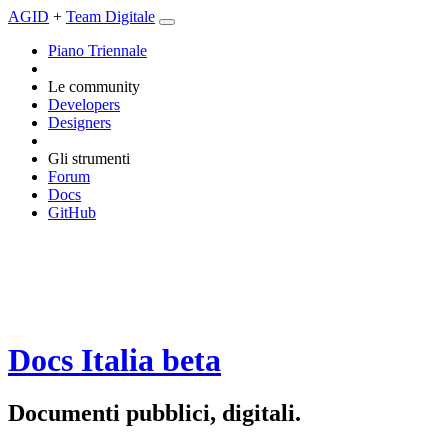
AGID
+
Team Digitale
Piano Triennale
Le community
Developers
Designers
Gli strumenti
Forum
Docs
GitHub
Docs Italia
beta
Documenti pubblici, digitali.