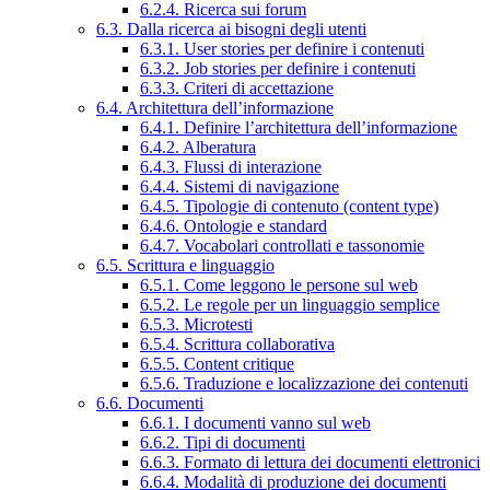
6.2.4. Ricerca sui forum
6.3. Dalla ricerca ai bisogni degli utenti
6.3.1. User stories per definire i contenuti
6.3.2. Job stories per definire i contenuti
6.3.3. Criteri di accettazione
6.4. Architettura dell’informazione
6.4.1. Definire l’architettura dell’informazione
6.4.2. Alberatura
6.4.3. Flussi di interazione
6.4.4. Sistemi di navigazione
6.4.5. Tipologie di contenuto (content type)
6.4.6. Ontologie e standard
6.4.7. Vocabolari controllati e tassonomie
6.5. Scrittura e linguaggio
6.5.1. Come leggono le persone sul web
6.5.2. Le regole per un linguaggio semplice
6.5.3. Microtesti
6.5.4. Scrittura collaborativa
6.5.5. Content critique
6.5.6. Traduzione e localizzazione dei contenuti
6.6. Documenti
6.6.1. I documenti vanno sul web
6.6.2. Tipi di documenti
6.6.3. Formato di lettura dei documenti elettronici
6.6.4. Modalità di produzione dei documenti