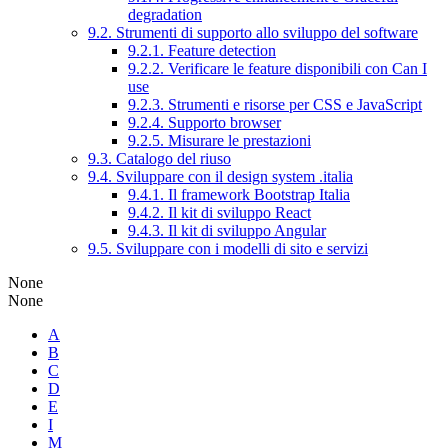
degradation
9.2. Strumenti di supporto allo sviluppo del software
9.2.1. Feature detection
9.2.2. Verificare le feature disponibili con Can I
use
9.2.3. Strumenti e risorse per CSS e JavaScript
9.2.4. Supporto browser
9.2.5. Misurare le prestazioni
9.3. Catalogo del riuso
9.4. Sviluppare con il design system .italia
9.4.1. Il framework Bootstrap Italia
9.4.2. Il kit di sviluppo React
9.4.3. Il kit di sviluppo Angular
9.5. Sviluppare con i modelli di sito e servizi
None
None
A
B
C
D
E
I
M