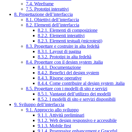
7.4. Wireframe
7.5. Prototipi interattivi
8. Progettazione dell’interfaccia
8.1. Obiettivi dell’interfaccia
8.2. Elementi dell’interfaccia
8.2.1. Elementi di composizione
8.2.2. Elementi interattivi
8.2.3. Elementi testuali (microtesti)
8.3. Progettare e costruire in alta fedeltà
8.3.1. Layout di pagina
8.3.2. Prototipi in alta fedeltà
8.4. Progettare con il design system .italia
8.4.1. Documentazione
8.4.2. Benefici del design system
8.4.3. Risorse operative
8.4.4. Come contribuire al design system .italia
8.5. Progettare con i modelli di sito e servizi
8.5.1. Vantaggi dell’utilizzo dei modelli
8.5.2. I modelli di sito e servizi disponibili
9. Sviluppo dell’interfaccia
9.1. Approccio allo sviluppo
9.1.1. Attività preliminari
9.1.2. Web design responsivo e accessibile
9.1.3. Mobile first
9.1.4. Progressive enhancement e Graceful