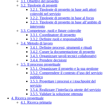
3.1. Obiettivi del progetto
3.2. Tipologie di progetti
3.2.1. Tipologie di progetto in base agli attori
coinvolti nel servizio
3.2.2. Tipologie di progetto in base al focus
3.2.3. Tipologie di progetto in base all’ambito di
intervento
3.3. Competenze, ruoli e figure coinvolte
3.3.1. Coordinatore di progetto
3.3.2. Definire ruoli e responsabilità
3.4. Metodo di lavoro
3.4.1. Definire processi, strumenti e rituali
3.4.2. Curare la documentazione di progetto
3.4.3. Organizzare tavoli tecnici collaborativi
3.4.4. Prendere decisioni
3.5. Il processo progettuale
3.5.1. Organizzare il progetto e la sua gestione
3.5.2. Comprendere il contesto d’uso del servizio
pubblico
3.5.3. Progettare i processi e i
touchpoint
del
servizio
3.5.4. Realizzare l’interfaccia utente del servizio
3.5.5. Validare la soluzione ottenuta
4. Ricerca progettuale
4.1. Ricerca primaria