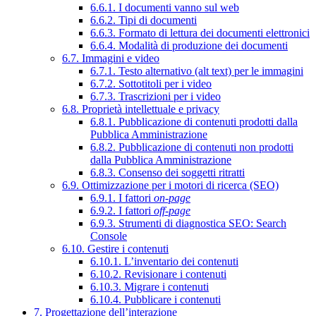
6.6.1. I documenti vanno sul web
6.6.2. Tipi di documenti
6.6.3. Formato di lettura dei documenti elettronici
6.6.4. Modalità di produzione dei documenti
6.7. Immagini e video
6.7.1. Testo alternativo (alt text) per le immagini
6.7.2. Sottotitoli per i video
6.7.3. Trascrizioni per i video
6.8. Proprietà intellettuale e privacy
6.8.1. Pubblicazione di contenuti prodotti dalla
Pubblica Amministrazione
6.8.2. Pubblicazione di contenuti non prodotti
dalla Pubblica Amministrazione
6.8.3. Consenso dei soggetti ritratti
6.9. Ottimizzazione per i motori di ricerca (SEO)
6.9.1. I fattori
on-page
6.9.2. I fattori
off-page
6.9.3. Strumenti di diagnostica SEO: Search
Console
6.10. Gestire i contenuti
6.10.1. L’inventario dei contenuti
6.10.2. Revisionare i contenuti
6.10.3. Migrare i contenuti
6.10.4. Pubblicare i contenuti
7. Progettazione dell’interazione