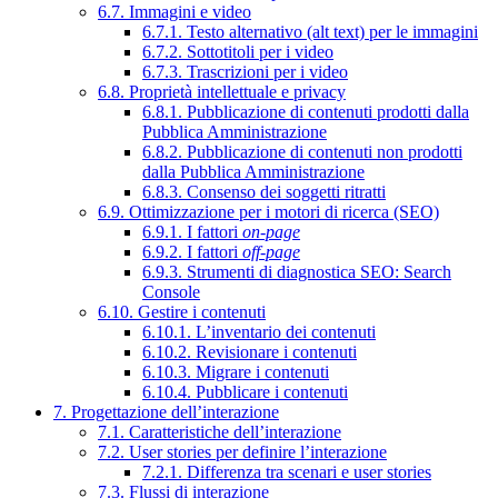
6.7. Immagini e video
6.7.1. Testo alternativo (alt text) per le immagini
6.7.2. Sottotitoli per i video
6.7.3. Trascrizioni per i video
6.8. Proprietà intellettuale e privacy
6.8.1. Pubblicazione di contenuti prodotti dalla
Pubblica Amministrazione
6.8.2. Pubblicazione di contenuti non prodotti
dalla Pubblica Amministrazione
6.8.3. Consenso dei soggetti ritratti
6.9. Ottimizzazione per i motori di ricerca (SEO)
6.9.1. I fattori
on-page
6.9.2. I fattori
off-page
6.9.3. Strumenti di diagnostica SEO: Search
Console
6.10. Gestire i contenuti
6.10.1. L’inventario dei contenuti
6.10.2. Revisionare i contenuti
6.10.3. Migrare i contenuti
6.10.4. Pubblicare i contenuti
7. Progettazione dell’interazione
7.1. Caratteristiche dell’interazione
7.2. User stories per definire l’interazione
7.2.1. Differenza tra scenari e user stories
7.3. Flussi di interazione