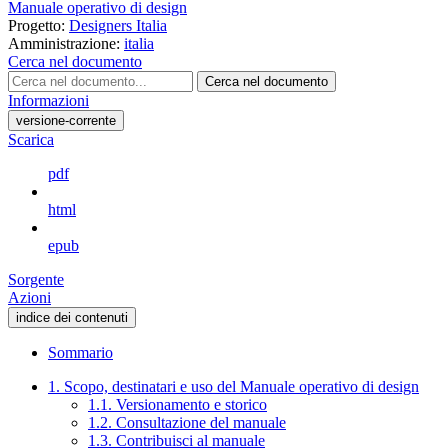
Manuale operativo di design
Progetto:
Designers Italia
Amministrazione:
italia
Cerca nel documento
Cerca nel documento
Informazioni
versione-corrente
Scarica
pdf
html
epub
Sorgente
Azioni
indice dei contenuti
Sommario
1. Scopo, destinatari e uso del Manuale operativo di design
1.1. Versionamento e storico
1.2. Consultazione del manuale
1.3. Contribuisci al manuale