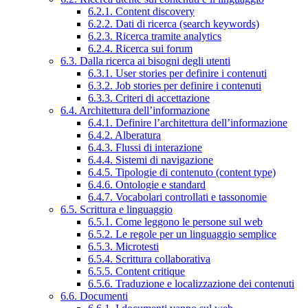
6.2.1. Content discovery
6.2.2. Dati di ricerca (search keywords)
6.2.3. Ricerca tramite analytics
6.2.4. Ricerca sui forum
6.3. Dalla ricerca ai bisogni degli utenti
6.3.1. User stories per definire i contenuti
6.3.2. Job stories per definire i contenuti
6.3.3. Criteri di accettazione
6.4. Architettura dell’informazione
6.4.1. Definire l’architettura dell’informazione
6.4.2. Alberatura
6.4.3. Flussi di interazione
6.4.4. Sistemi di navigazione
6.4.5. Tipologie di contenuto (content type)
6.4.6. Ontologie e standard
6.4.7. Vocabolari controllati e tassonomie
6.5. Scrittura e linguaggio
6.5.1. Come leggono le persone sul web
6.5.2. Le regole per un linguaggio semplice
6.5.3. Microtesti
6.5.4. Scrittura collaborativa
6.5.5. Content critique
6.5.6. Traduzione e localizzazione dei contenuti
6.6. Documenti