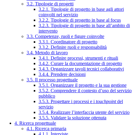
3.2. Tipologie di progetti
3.2.1. Tipologie di progetto in base agli attori
coinvolti nel servizio
3.2.2. Tipologie di progetto in base al focus
3.2.3. Tipologie di progetto in base all’ambito di
intervento
3.3. Competenze, ruoli e figure coinvolte
3.3.1. Coordinatore di progetto
3.3.2. Definire ruoli e responsabilità
3.4. Metodo di lavoro
3.4.1. Definire processi, strumenti e rituali
3.4.2. Curare la documentazione di progetto
3.4.3. Organizzare tavoli tecnici collaborativi
3.4.4. Prendere decisioni
3.5. Il processo progettuale
3.5.1. Organizzare il progetto e la sua gestione
3.5.2. Comprendere il contesto d’uso del servizio
pubblico
3.5.3. Progettare i processi e i
touchpoint
del
servizio
3.5.4. Realizzare l’interfaccia utente del servizio
3.5.5. Validare la soluzione ottenuta
4. Ricerca progettuale
4.1. Ricerca primaria
4.1.1. Interviste