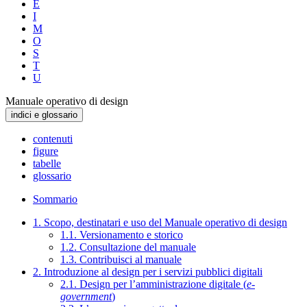
E
I
M
O
S
T
U
Manuale operativo di design
indici e glossario
contenuti
figure
tabelle
glossario
Sommario
1. Scopo, destinatari e uso del Manuale operativo di design
1.1. Versionamento e storico
1.2. Consultazione del manuale
1.3. Contribuisci al manuale
2. Introduzione al design per i servizi pubblici digitali
2.1. Design per l’amministrazione digitale (
e-
government
)