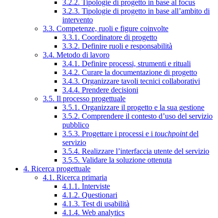
3.2.2. Tipologie di progetto in base al focus
3.2.3. Tipologie di progetto in base all’ambito di
intervento
3.3. Competenze, ruoli e figure coinvolte
3.3.1. Coordinatore di progetto
3.3.2. Definire ruoli e responsabilità
3.4. Metodo di lavoro
3.4.1. Definire processi, strumenti e rituali
3.4.2. Curare la documentazione di progetto
3.4.3. Organizzare tavoli tecnici collaborativi
3.4.4. Prendere decisioni
3.5. Il processo progettuale
3.5.1. Organizzare il progetto e la sua gestione
3.5.2. Comprendere il contesto d’uso del servizio
pubblico
3.5.3. Progettare i processi e i
touchpoint
del
servizio
3.5.4. Realizzare l’interfaccia utente del servizio
3.5.5. Validare la soluzione ottenuta
4. Ricerca progettuale
4.1. Ricerca primaria
4.1.1. Interviste
4.1.2. Questionari
4.1.3. Test di usabilità
4.1.4. Web analytics