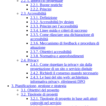
2.2. L’approccio progettuale
2.2.1. Buone pratiche
2.2.2. Principi
2.3. Accessibilità
2.3.1. Definizione
2.3.2. Accessibilità by design
2.3.3. Principi per l’accessibilità
2.3.4. Linee guida e criteri di successo
2.3.5. Come rilasciare una dichiarazione di
accessibilità
2.3.6. Meccanismo di feedback e procedura di
attuazione
2.3.7. Obiettivi accessibilità
2.3.8. Normativa e approfondimenti
2.4. Privacy
2.4.1. Come rispettare la privacy sin dalla
progettazione di un sito o servizio digitale
2.4.2. Richiedi il consenso quando necessario
2.4.3. Le basi del sito web: architettura,
informativa privacy, riferimenti DPO
3. Pianificazione, gestione e strategia
3.1. Obiettivi del progetto
3.2. Tipologie di progetti
3.2.1. Tipologie di progetto in base agli attori
coinvolti nel servizio