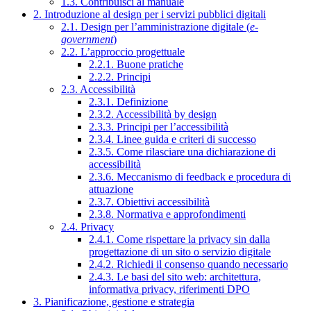
1.3. Contribuisci al manuale
2. Introduzione al design per i servizi pubblici digitali
2.1. Design per l’amministrazione digitale (
e-
government
)
2.2. L’approccio progettuale
2.2.1. Buone pratiche
2.2.2. Principi
2.3. Accessibilità
2.3.1. Definizione
2.3.2. Accessibilità by design
2.3.3. Principi per l’accessibilità
2.3.4. Linee guida e criteri di successo
2.3.5. Come rilasciare una dichiarazione di
accessibilità
2.3.6. Meccanismo di feedback e procedura di
attuazione
2.3.7. Obiettivi accessibilità
2.3.8. Normativa e approfondimenti
2.4. Privacy
2.4.1. Come rispettare la privacy sin dalla
progettazione di un sito o servizio digitale
2.4.2. Richiedi il consenso quando necessario
2.4.3. Le basi del sito web: architettura,
informativa privacy, riferimenti DPO
3. Pianificazione, gestione e strategia