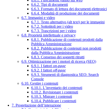
6.6.1. I documenti vanno sul web
6.6.2. Tipi di documenti
6.6.3. Formato di lettura dei documenti elettronici
6.6.4. Modalità di produzione dei documenti
6.7. Immagini e video
6.7.1. Testo alternativo (alt text) per le immagini
6.7.2. Sottotitoli per i video
6.7.3. Trascrizioni per i video
6.8. Proprietà intellettuale e privacy
6.8.1. Pubblicazione di contenuti prodotti dalla
Pubblica Amministrazione
6.8.2. Pubblicazione di contenuti non prodotti
dalla Pubblica Amministrazione
6.8.3. Consenso dei soggetti ritratti
6.9. Ottimizzazione per i motori di ricerca (SEO)
6.9.1. I fattori
on-page
6.9.2. I fattori
off-page
6.9.3. Strumenti di diagnostica SEO: Search
Console
6.10. Gestire i contenuti
6.10.1. L’inventario dei contenuti
6.10.2. Revisionare i contenuti
6.10.3. Migrare i contenuti
6.10.4. Pubblicare i contenuti
7. Progettazione dell’interazione