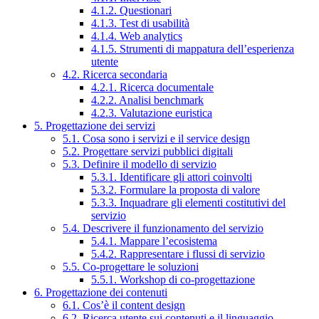
4.1.2. Questionari
4.1.3. Test di usabilità
4.1.4. Web analytics
4.1.5. Strumenti di mappatura dell’esperienza
utente
4.2. Ricerca secondaria
4.2.1. Ricerca documentale
4.2.2. Analisi benchmark
4.2.3. Valutazione euristica
5. Progettazione dei servizi
5.1. Cosa sono i servizi e il service design
5.2. Progettare servizi pubblici digitali
5.3. Definire il modello di servizio
5.3.1. Identificare gli attori coinvolti
5.3.2. Formulare la proposta di valore
5.3.3. Inquadrare gli elementi costitutivi del
servizio
5.4. Descrivere il funzionamento del servizio
5.4.1. Mappare l’ecosistema
5.4.2. Rappresentare i flussi di servizio
5.5. Co-progettare le soluzioni
5.5.1. Workshop di co-progettazione
6. Progettazione dei contenuti
6.1. Cos’è il content design
6.2. Ricerca utente sui contenuti e il linguaggio