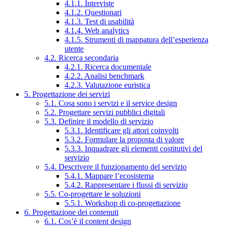
4.1.1. Interviste
4.1.2. Questionari
4.1.3. Test di usabilità
4.1.4. Web analytics
4.1.5. Strumenti di mappatura dell’esperienza
utente
4.2. Ricerca secondaria
4.2.1. Ricerca documentale
4.2.2. Analisi benchmark
4.2.3. Valutazione euristica
5. Progettazione dei servizi
5.1. Cosa sono i servizi e il service design
5.2. Progettare servizi pubblici digitali
5.3. Definire il modello di servizio
5.3.1. Identificare gli attori coinvolti
5.3.2. Formulare la proposta di valore
5.3.3. Inquadrare gli elementi costitutivi del
servizio
5.4. Descrivere il funzionamento del servizio
5.4.1. Mappare l’ecosistema
5.4.2. Rappresentare i flussi di servizio
5.5. Co-progettare le soluzioni
5.5.1. Workshop di co-progettazione
6. Progettazione dei contenuti
6.1. Cos’è il content design