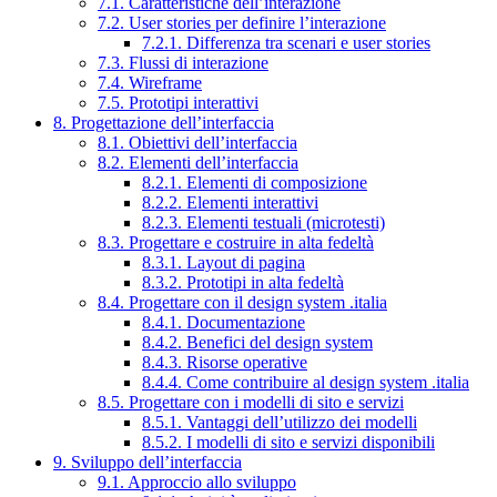
7.1. Caratteristiche dell’interazione
7.2. User stories per definire l’interazione
7.2.1. Differenza tra scenari e user stories
7.3. Flussi di interazione
7.4. Wireframe
7.5. Prototipi interattivi
8. Progettazione dell’interfaccia
8.1. Obiettivi dell’interfaccia
8.2. Elementi dell’interfaccia
8.2.1. Elementi di composizione
8.2.2. Elementi interattivi
8.2.3. Elementi testuali (microtesti)
8.3. Progettare e costruire in alta fedeltà
8.3.1. Layout di pagina
8.3.2. Prototipi in alta fedeltà
8.4. Progettare con il design system .italia
8.4.1. Documentazione
8.4.2. Benefici del design system
8.4.3. Risorse operative
8.4.4. Come contribuire al design system .italia
8.5. Progettare con i modelli di sito e servizi
8.5.1. Vantaggi dell’utilizzo dei modelli
8.5.2. I modelli di sito e servizi disponibili
9. Sviluppo dell’interfaccia
9.1. Approccio allo sviluppo