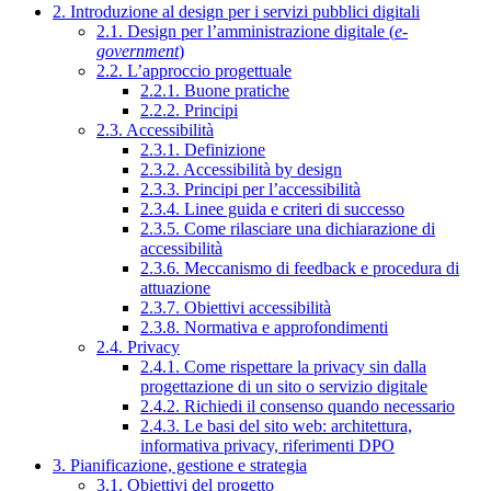
2. Introduzione al design per i servizi pubblici digitali
2.1. Design per l’amministrazione digitale (
e-
government
)
2.2. L’approccio progettuale
2.2.1. Buone pratiche
2.2.2. Principi
2.3. Accessibilità
2.3.1. Definizione
2.3.2. Accessibilità by design
2.3.3. Principi per l’accessibilità
2.3.4. Linee guida e criteri di successo
2.3.5. Come rilasciare una dichiarazione di
accessibilità
2.3.6. Meccanismo di feedback e procedura di
attuazione
2.3.7. Obiettivi accessibilità
2.3.8. Normativa e approfondimenti
2.4. Privacy
2.4.1. Come rispettare la privacy sin dalla
progettazione di un sito o servizio digitale
2.4.2. Richiedi il consenso quando necessario
2.4.3. Le basi del sito web: architettura,
informativa privacy, riferimenti DPO
3. Pianificazione, gestione e strategia
3.1. Obiettivi del progetto