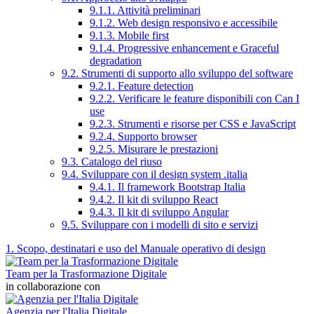
9.1.1. Attività preliminari
9.1.2. Web design responsivo e accessibile
9.1.3. Mobile first
9.1.4. Progressive enhancement e Graceful
degradation
9.2. Strumenti di supporto allo sviluppo del software
9.2.1. Feature detection
9.2.2. Verificare le feature disponibili con Can I
use
9.2.3. Strumenti e risorse per CSS e JavaScript
9.2.4. Supporto browser
9.2.5. Misurare le prestazioni
9.3. Catalogo del riuso
9.4. Sviluppare con il design system .italia
9.4.1. Il framework Bootstrap Italia
9.4.2. Il kit di sviluppo React
9.4.3. Il kit di sviluppo Angular
9.5. Sviluppare con i modelli di sito e servizi
1. Scopo, destinatari e uso del Manuale operativo di design
Team per la Trasformazione Digitale
in collaborazione con
Agenzia per l'Italia Digitale