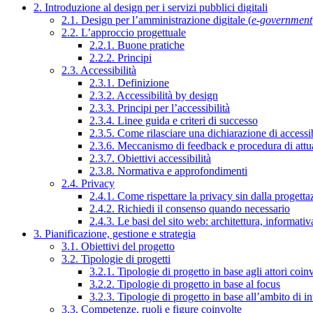
2. Introduzione al design per i servizi pubblici digitali
2.1. Design per l’amministrazione digitale (
e-government
2.2. L’approccio progettuale
2.2.1. Buone pratiche
2.2.2. Principi
2.3. Accessibilità
2.3.1. Definizione
2.3.2. Accessibilità by design
2.3.3. Principi per l’accessibilità
2.3.4. Linee guida e criteri di successo
2.3.5. Come rilasciare una dichiarazione di accessib
2.3.6. Meccanismo di feedback e procedura di attu
2.3.7. Obiettivi accessibilità
2.3.8. Normativa e approfondimenti
2.4. Privacy
2.4.1. Come rispettare la privacy sin dalla progettaz
2.4.2. Richiedi il consenso quando necessario
2.4.3. Le basi del sito web: architettura, informati
3. Pianificazione, gestione e strategia
3.1. Obiettivi del progetto
3.2. Tipologie di progetti
3.2.1. Tipologie di progetto in base agli attori coinv
3.2.2. Tipologie di progetto in base al focus
3.2.3. Tipologie di progetto in base all’ambito di i
3.3. Competenze, ruoli e figure coinvolte