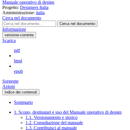
Manuale operativo di design
Progetto:
Designers Italia
Amministrazione:
italia
Cerca nel documento
Cerca nel documento
Informazioni
versione-corrente
Scarica
pdf
html
epub
Sorgente
Azioni
indice dei contenuti
Sommario
1. Scopo, destinatari e uso del Manuale operativo di design
1.1. Versionamento e storico
1.2. Consultazione del manuale
1.3. Contribuisci al manuale