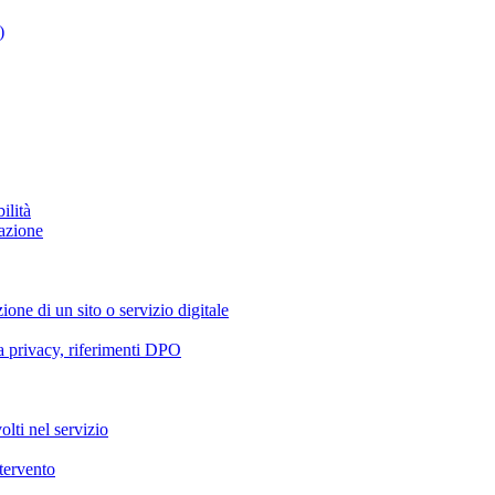
)
ilità
azione
ione di un sito o servizio digitale
va privacy, riferimenti DPO
olti nel servizio
ntervento