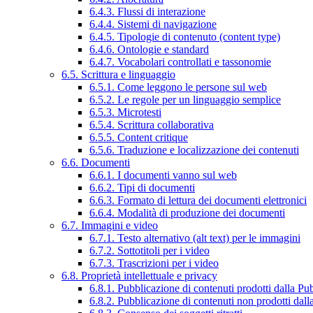
6.4.3. Flussi di interazione
6.4.4. Sistemi di navigazione
6.4.5. Tipologie di contenuto (content type)
6.4.6. Ontologie e standard
6.4.7. Vocabolari controllati e tassonomie
6.5. Scrittura e linguaggio
6.5.1. Come leggono le persone sul web
6.5.2. Le regole per un linguaggio semplice
6.5.3. Microtesti
6.5.4. Scrittura collaborativa
6.5.5. Content critique
6.5.6. Traduzione e localizzazione dei contenuti
6.6. Documenti
6.6.1. I documenti vanno sul web
6.6.2. Tipi di documenti
6.6.3. Formato di lettura dei documenti elettronici
6.6.4. Modalità di produzione dei documenti
6.7. Immagini e video
6.7.1. Testo alternativo (alt text) per le immagini
6.7.2. Sottotitoli per i video
6.7.3. Trascrizioni per i video
6.8. Proprietà intellettuale e privacy
6.8.1. Pubblicazione di contenuti prodotti dalla P
6.8.2. Pubblicazione di contenuti non prodotti dal