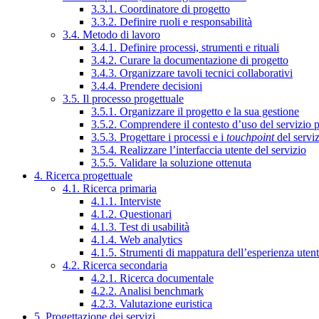
3.3.1. Coordinatore di progetto
3.3.2. Definire ruoli e responsabilità
3.4. Metodo di lavoro
3.4.1. Definire processi, strumenti e rituali
3.4.2. Curare la documentazione di progetto
3.4.3. Organizzare tavoli tecnici collaborativi
3.4.4. Prendere decisioni
3.5. Il processo progettuale
3.5.1. Organizzare il progetto e la sua gestione
3.5.2. Comprendere il contesto d’uso del servizio 
3.5.3. Progettare i processi e i
touchpoint
del servi
3.5.4. Realizzare l’interfaccia utente del servizio
3.5.5. Validare la soluzione ottenuta
4. Ricerca progettuale
4.1. Ricerca primaria
4.1.1. Interviste
4.1.2. Questionari
4.1.3. Test di usabilità
4.1.4. Web analytics
4.1.5. Strumenti di mappatura dell’esperienza uten
4.2. Ricerca secondaria
4.2.1. Ricerca documentale
4.2.2. Analisi benchmark
4.2.3. Valutazione euristica
5. Progettazione dei servizi