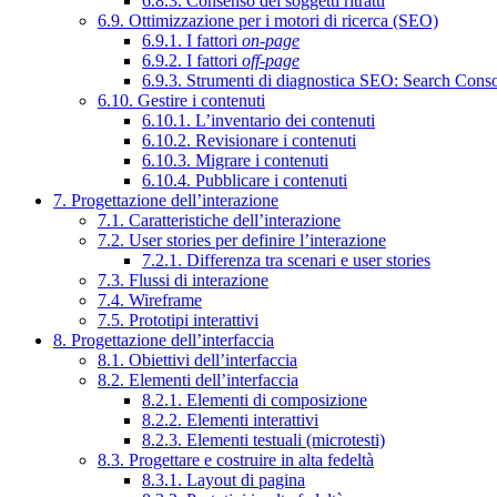
6.8.3. Consenso dei soggetti ritratti
6.9. Ottimizzazione per i motori di ricerca (SEO)
6.9.1. I fattori
on-page
6.9.2. I fattori
off-page
6.9.3. Strumenti di diagnostica SEO: Search Cons
6.10. Gestire i contenuti
6.10.1. L’inventario dei contenuti
6.10.2. Revisionare i contenuti
6.10.3. Migrare i contenuti
6.10.4. Pubblicare i contenuti
7. Progettazione dell’interazione
7.1. Caratteristiche dell’interazione
7.2. User stories per definire l’interazione
7.2.1. Differenza tra scenari e user stories
7.3. Flussi di interazione
7.4. Wireframe
7.5. Prototipi interattivi
8. Progettazione dell’interfaccia
8.1. Obiettivi dell’interfaccia
8.2. Elementi dell’interfaccia
8.2.1. Elementi di composizione
8.2.2. Elementi interattivi
8.2.3. Elementi testuali (microtesti)
8.3. Progettare e costruire in alta fedeltà
8.3.1. Layout di pagina