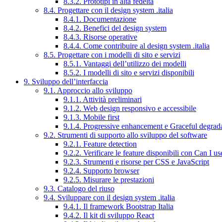
8.3.2. Prototipi in alta fedeltà
8.4. Progettare con il design system .italia
8.4.1. Documentazione
8.4.2. Benefici del design system
8.4.3. Risorse operative
8.4.4. Come contribuire al design system .italia
8.5. Progettare con i modelli di sito e servizi
8.5.1. Vantaggi dell’utilizzo dei modelli
8.5.2. I modelli di sito e servizi disponibili
9. Sviluppo dell’interfaccia
9.1. Approccio allo sviluppo
9.1.1. Attività preliminari
9.1.2. Web design responsivo e accessibile
9.1.3. Mobile first
9.1.4. Progressive enhancement e Graceful degrad
9.2. Strumenti di supporto allo sviluppo del software
9.2.1. Feature detection
9.2.2. Verificare le feature disponibili con Can I us
9.2.3. Strumenti e risorse per CSS e JavaScript
9.2.4. Supporto browser
9.2.5. Misurare le prestazioni
9.3. Catalogo del riuso
9.4. Sviluppare con il design system .italia
9.4.1. Il framework Bootstrap Italia
9.4.2. Il kit di sviluppo React