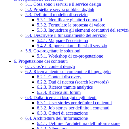
5.1. Cosa sono i servizi e il service design
5.2. Progettare servizi pubblici digitali
5.3. Definire il modello di servizio
5.3.1. Identificare gli attori coinvolti
5.3.2. Formulare la proposta di valore
5.3.3. Inquadrare gli elementi costitutivi del serviz
5.4. Descrivere il funzionamento del servizio
5.4.1. Mappare l’ecosistema
5.4.2. Rappresentare i flussi di servizio
5.5. Co-progettare le soluzioni
5.5.1. Workshop di co-progettazione
6. Progettazione dei contenuti
6.1. Cos’è il content design
6.2. Ricerca utente sui contenuti e il linguaggio
6.2.1. Content discovery
6.2.2. Dati di ricerca (search keywords)
6.2.3. Ricerca tramite analytics
6.2.4. Ricerca sui forum
6.3. Dalla ricerca ai bisogni degli utenti
6.3.1. User stories per definire i contenuti
6.3.2. Job stories per definire i contenuti
6.3.3. Criteri di accettazione
6.4. Architettura dell’informazione
6.4.1. Definire l’architettura dell’informazione
6.4.2. Alberatura