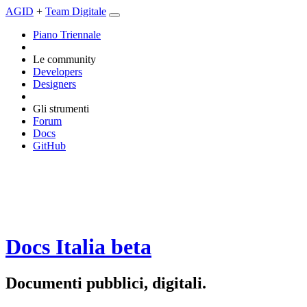
AGID
+
Team Digitale
Piano Triennale
Le community
Developers
Designers
Gli strumenti
Forum
Docs
GitHub
Docs Italia
beta
Documenti pubblici, digitali.