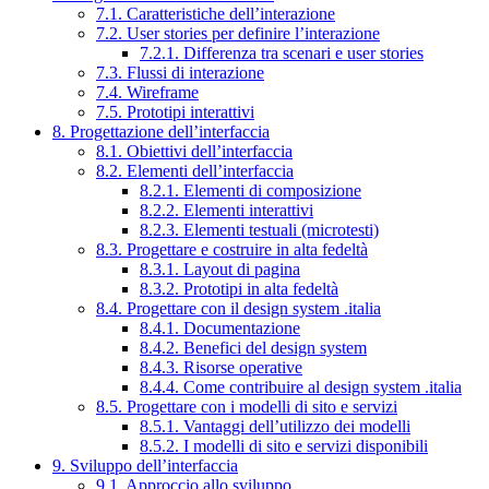
7.1. Caratteristiche dell’interazione
7.2. User stories per definire l’interazione
7.2.1. Differenza tra scenari e user stories
7.3. Flussi di interazione
7.4. Wireframe
7.5. Prototipi interattivi
8. Progettazione dell’interfaccia
8.1. Obiettivi dell’interfaccia
8.2. Elementi dell’interfaccia
8.2.1. Elementi di composizione
8.2.2. Elementi interattivi
8.2.3. Elementi testuali (microtesti)
8.3. Progettare e costruire in alta fedeltà
8.3.1. Layout di pagina
8.3.2. Prototipi in alta fedeltà
8.4. Progettare con il design system .italia
8.4.1. Documentazione
8.4.2. Benefici del design system
8.4.3. Risorse operative
8.4.4. Come contribuire al design system .italia
8.5. Progettare con i modelli di sito e servizi
8.5.1. Vantaggi dell’utilizzo dei modelli
8.5.2. I modelli di sito e servizi disponibili
9. Sviluppo dell’interfaccia
9.1. Approccio allo sviluppo