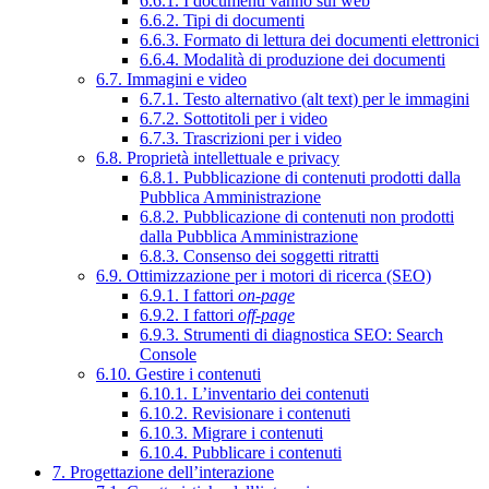
6.6.1. I documenti vanno sul web
6.6.2. Tipi di documenti
6.6.3. Formato di lettura dei documenti elettronici
6.6.4. Modalità di produzione dei documenti
6.7. Immagini e video
6.7.1. Testo alternativo (alt text) per le immagini
6.7.2. Sottotitoli per i video
6.7.3. Trascrizioni per i video
6.8. Proprietà intellettuale e privacy
6.8.1. Pubblicazione di contenuti prodotti dalla
Pubblica Amministrazione
6.8.2. Pubblicazione di contenuti non prodotti
dalla Pubblica Amministrazione
6.8.3. Consenso dei soggetti ritratti
6.9. Ottimizzazione per i motori di ricerca (SEO)
6.9.1. I fattori
on-page
6.9.2. I fattori
off-page
6.9.3. Strumenti di diagnostica SEO: Search
Console
6.10. Gestire i contenuti
6.10.1. L’inventario dei contenuti
6.10.2. Revisionare i contenuti
6.10.3. Migrare i contenuti
6.10.4. Pubblicare i contenuti
7. Progettazione dell’interazione