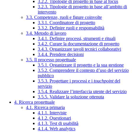
3.2.2. Tipologie di progetto in base al focus
3.2.3. Tipologie di progetto in base all’ambito di
intervento
3.3. Competenze, ruoli e figure coinvolte
3.3.1. Coordinatore di progetto
3.3.2. Definire ruoli e responsabilità
3.4. Metodo di lavoro
3.4.1. Definire processi, strumenti e rituali
3.4.2. Curare la documentazione di progetto
3.4.3. Organizzare tavoli tecnici collaborativi
3.4.4. Prendere decisioni
3.5. Il processo progettuale
3.5.1. Organizzare il progetto e la sua gestione
3.5.2. Comprendere il contesto d’uso del servizio
pubblico
3.5.3. Progettare i processi e i
touchpoint
del
servizio
3.5.4. Realizzare l’interfaccia utente del servizio
3.5.5. Validare la soluzione ottenuta
4. Ricerca progettuale
4.1. Ricerca primaria
4.1.1. Interviste
4.1.2. Questionari
4.1.3. Test di usabilità
4.1.4. Web analytics