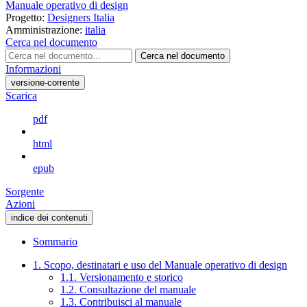
Manuale operativo di design
Progetto:
Designers Italia
Amministrazione:
italia
Cerca nel documento
Cerca nel documento
Informazioni
versione-corrente
Scarica
pdf
html
epub
Sorgente
Azioni
indice dei contenuti
Sommario
1. Scopo, destinatari e uso del Manuale operativo di design
1.1. Versionamento e storico
1.2. Consultazione del manuale
1.3. Contribuisci al manuale