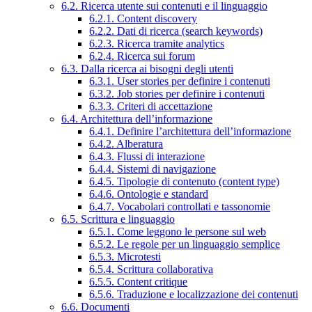
6.2. Ricerca utente sui contenuti e il linguaggio
6.2.1. Content discovery
6.2.2. Dati di ricerca (search keywords)
6.2.3. Ricerca tramite analytics
6.2.4. Ricerca sui forum
6.3. Dalla ricerca ai bisogni degli utenti
6.3.1. User stories per definire i contenuti
6.3.2. Job stories per definire i contenuti
6.3.3. Criteri di accettazione
6.4. Architettura dell’informazione
6.4.1. Definire l’architettura dell’informazione
6.4.2. Alberatura
6.4.3. Flussi di interazione
6.4.4. Sistemi di navigazione
6.4.5. Tipologie di contenuto (content type)
6.4.6. Ontologie e standard
6.4.7. Vocabolari controllati e tassonomie
6.5. Scrittura e linguaggio
6.5.1. Come leggono le persone sul web
6.5.2. Le regole per un linguaggio semplice
6.5.3. Microtesti
6.5.4. Scrittura collaborativa
6.5.5. Content critique
6.5.6. Traduzione e localizzazione dei contenuti
6.6. Documenti