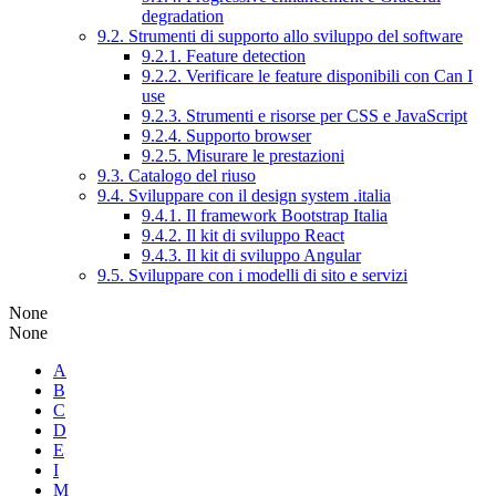
degradation
9.2. Strumenti di supporto allo sviluppo del software
9.2.1. Feature detection
9.2.2. Verificare le feature disponibili con Can I
use
9.2.3. Strumenti e risorse per CSS e JavaScript
9.2.4. Supporto browser
9.2.5. Misurare le prestazioni
9.3. Catalogo del riuso
9.4. Sviluppare con il design system .italia
9.4.1. Il framework Bootstrap Italia
9.4.2. Il kit di sviluppo React
9.4.3. Il kit di sviluppo Angular
9.5. Sviluppare con i modelli di sito e servizi
None
None
A
B
C
D
E
I
M