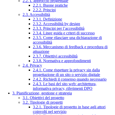
2.2. L’approccio progettuale
2.2.1. Buone pratiche
2.2.2. Principi
2.3. Accessibilità
2.3.1. Definizione
2.3.2. Accessibilità by design
2.3.3. Principi per l’accessibilità
2.3.4. Linee guida e criteri di successo
2.3.5. Come rilasciare una dichiarazione di
accessibilità
2.3.6. Meccanismo di feedback e procedura di
attuazione
2.3.7. Obiettivi accessibilità
2.3.8. Normativa e approfondimenti
2.4. Privacy
2.4.1. Come rispettare la privacy sin dalla
progettazione di un sito o servizio digitale
2.4.2. Richiedi il consenso quando necessario
2.4.3. Le basi del sito web: architettura,
informativa privacy, riferimenti DPO
3. Pianificazione, gestione e strategia
3.1. Obiettivi del progetto
3.2. Tipologie di progetti
3.2.1. Tipologie di progetto in base agli attori
coinvolti nel servizio