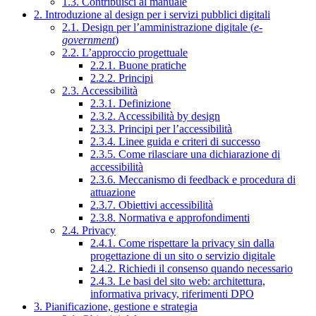
1.3. Contribuisci al manuale
2. Introduzione al design per i servizi pubblici digitali
2.1. Design per l’amministrazione digitale (
e-
government
)
2.2. L’approccio progettuale
2.2.1. Buone pratiche
2.2.2. Principi
2.3. Accessibilità
2.3.1. Definizione
2.3.2. Accessibilità by design
2.3.3. Principi per l’accessibilità
2.3.4. Linee guida e criteri di successo
2.3.5. Come rilasciare una dichiarazione di
accessibilità
2.3.6. Meccanismo di feedback e procedura di
attuazione
2.3.7. Obiettivi accessibilità
2.3.8. Normativa e approfondimenti
2.4. Privacy
2.4.1. Come rispettare la privacy sin dalla
progettazione di un sito o servizio digitale
2.4.2. Richiedi il consenso quando necessario
2.4.3. Le basi del sito web: architettura,
informativa privacy, riferimenti DPO
3. Pianificazione, gestione e strategia