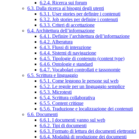
6.2.4. Ricerca sui forum
6.3. Dalla ricerca ai bisogni degli utenti
6.3.1. User stories per definire i contenuti
6.3.2. Job stories per definire i contenuti
6.3.3. Criteri di accettazione
6.4. Architettura dell’informazione
6.4.1. Definire l’architettura dell’informazione
6.4.2. Alberatura
6.4.3. Flussi di interazione
6.4.4. Sistemi di navigazione
6.4.5. Tipologie di contenuto (content type)
6.4.6. Ontologie e standard
6.4.7. Vocabolari controllati e tassonomie
6.5. Scrittura e linguaggio
6.5.1. Come leggono le persone sul web
6.5.2. Le regole per un linguaggio semplice
6.5.3. Microtesti
6.5.4. Scrittura collaborativa
6.5.5. Content critique
6.5.6. Traduzione e localizzazione dei contenuti
6.6. Documenti
6.6.1. I documenti vanno sul web
6.6.2. Tipi di documenti
6.6.3. Formato di lettura dei documenti elettronici
6.6.4. Modalità di produzione dei documenti