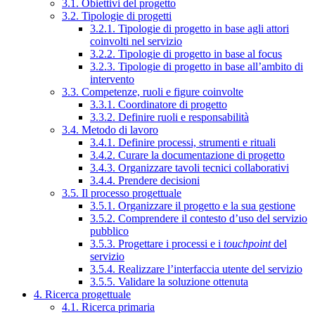
3.1. Obiettivi del progetto
3.2. Tipologie di progetti
3.2.1. Tipologie di progetto in base agli attori
coinvolti nel servizio
3.2.2. Tipologie di progetto in base al focus
3.2.3. Tipologie di progetto in base all’ambito di
intervento
3.3. Competenze, ruoli e figure coinvolte
3.3.1. Coordinatore di progetto
3.3.2. Definire ruoli e responsabilità
3.4. Metodo di lavoro
3.4.1. Definire processi, strumenti e rituali
3.4.2. Curare la documentazione di progetto
3.4.3. Organizzare tavoli tecnici collaborativi
3.4.4. Prendere decisioni
3.5. Il processo progettuale
3.5.1. Organizzare il progetto e la sua gestione
3.5.2. Comprendere il contesto d’uso del servizio
pubblico
3.5.3. Progettare i processi e i
touchpoint
del
servizio
3.5.4. Realizzare l’interfaccia utente del servizio
3.5.5. Validare la soluzione ottenuta
4. Ricerca progettuale
4.1. Ricerca primaria