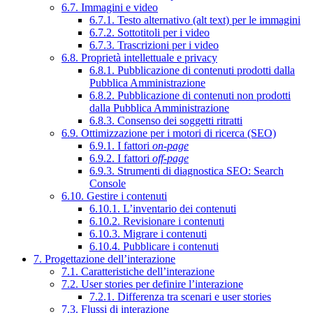
6.7. Immagini e video
6.7.1. Testo alternativo (alt text) per le immagini
6.7.2. Sottotitoli per i video
6.7.3. Trascrizioni per i video
6.8. Proprietà intellettuale e privacy
6.8.1. Pubblicazione di contenuti prodotti dalla
Pubblica Amministrazione
6.8.2. Pubblicazione di contenuti non prodotti
dalla Pubblica Amministrazione
6.8.3. Consenso dei soggetti ritratti
6.9. Ottimizzazione per i motori di ricerca (SEO)
6.9.1. I fattori
on-page
6.9.2. I fattori
off-page
6.9.3. Strumenti di diagnostica SEO: Search
Console
6.10. Gestire i contenuti
6.10.1. L’inventario dei contenuti
6.10.2. Revisionare i contenuti
6.10.3. Migrare i contenuti
6.10.4. Pubblicare i contenuti
7. Progettazione dell’interazione
7.1. Caratteristiche dell’interazione
7.2. User stories per definire l’interazione
7.2.1. Differenza tra scenari e user stories
7.3. Flussi di interazione