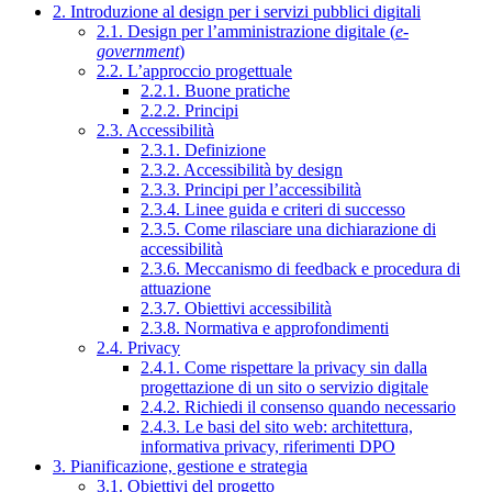
2. Introduzione al design per i servizi pubblici digitali
2.1. Design per l’amministrazione digitale (
e-
government
)
2.2. L’approccio progettuale
2.2.1. Buone pratiche
2.2.2. Principi
2.3. Accessibilità
2.3.1. Definizione
2.3.2. Accessibilità by design
2.3.3. Principi per l’accessibilità
2.3.4. Linee guida e criteri di successo
2.3.5. Come rilasciare una dichiarazione di
accessibilità
2.3.6. Meccanismo di feedback e procedura di
attuazione
2.3.7. Obiettivi accessibilità
2.3.8. Normativa e approfondimenti
2.4. Privacy
2.4.1. Come rispettare la privacy sin dalla
progettazione di un sito o servizio digitale
2.4.2. Richiedi il consenso quando necessario
2.4.3. Le basi del sito web: architettura,
informativa privacy, riferimenti DPO
3. Pianificazione, gestione e strategia
3.1. Obiettivi del progetto