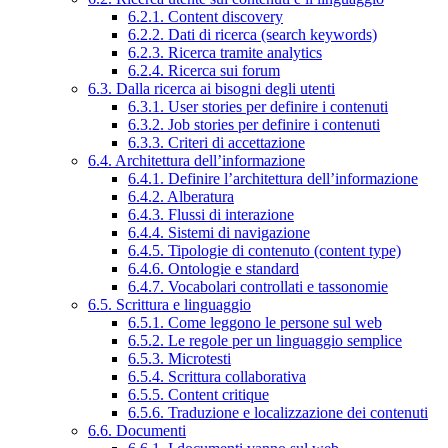
6.2.1. Content discovery
6.2.2. Dati di ricerca (search keywords)
6.2.3. Ricerca tramite analytics
6.2.4. Ricerca sui forum
6.3. Dalla ricerca ai bisogni degli utenti
6.3.1. User stories per definire i contenuti
6.3.2. Job stories per definire i contenuti
6.3.3. Criteri di accettazione
6.4. Architettura dell’informazione
6.4.1. Definire l’architettura dell’informazione
6.4.2. Alberatura
6.4.3. Flussi di interazione
6.4.4. Sistemi di navigazione
6.4.5. Tipologie di contenuto (content type)
6.4.6. Ontologie e standard
6.4.7. Vocabolari controllati e tassonomie
6.5. Scrittura e linguaggio
6.5.1. Come leggono le persone sul web
6.5.2. Le regole per un linguaggio semplice
6.5.3. Microtesti
6.5.4. Scrittura collaborativa
6.5.5. Content critique
6.5.6. Traduzione e localizzazione dei contenuti
6.6. Documenti