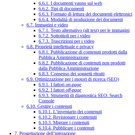
6.6.1. I documenti vanno sul web
6.6.2. Tipi di documenti
6.6.3. Formato di lettura dei documenti elettronici
6.6.4. Modalità di produzione dei documenti
6.7. Immagini e video
6.7.1. Testo alternativo (alt text) per le immagini
6.7.2. Sottotitoli per i video
6.7.3. Trascrizioni per i video
6.8. Proprietà intellettuale e privacy
6.8.1. Pubblicazione di contenuti prodotti dalla
Pubblica Amministrazione
6.8.2. Pubblicazione di contenuti non prodotti
dalla Pubblica Amministrazione
6.8.3. Consenso dei soggetti ritratti
6.9. Ottimizzazione per i motori di ricerca (SEO)
6.9.1. I fattori
on-page
6.9.2. I fattori
off-page
6.9.3. Strumenti di diagnostica SEO: Search
Console
6.10. Gestire i contenuti
6.10.1. L’inventario dei contenuti
6.10.2. Revisionare i contenuti
6.10.3. Migrare i contenuti
6.10.4. Pubblicare i contenuti
7. Progettazione dell’interazione