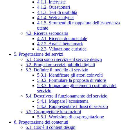
4.1.1. Interviste
4.1.2. Questionari
4.1.3. Test di usabilità
4.1.4. Web analytics
4.1.5. Strumenti di mappatura dell’esperienza
utente
4.2. Ricerca secondaria
4.2.1. Ricerca documentale
4.2.2. Analisi benchmark
4.2.3. Valutazione euristica
5. Progettazione dei servizi
5.1. Cosa sono i servizi e il service design
5.2. Progettare servizi pubblici digitali
5.3. Definire il modello di servizio
5.3.1. Identificare gli attori coinvolti
5.3.2. Formulare la proposta di valore
5.3.3. Inquadrare gli elementi costitutivi del
servizio
5.4. Descrivere il funzionamento del servizio
5.4.1. Mappare l’ecosistema
5.4.2. Rappresentare i flussi di servizio
5.5. Co-progettare le soluzioni
5.5.1. Workshop di co-progettazione
6. Progettazione dei contenuti
6.1. Cos’è il content design