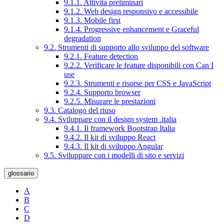
9.1.1. Attività preliminari
9.1.2. Web design responsivo e accessibile
9.1.3. Mobile first
9.1.4. Progressive enhancement e Graceful
degradation
9.2. Strumenti di supporto allo sviluppo del software
9.2.1. Feature detection
9.2.2. Verificare le feature disponibili con Can I
use
9.2.3. Strumenti e risorse per CSS e JavaScript
9.2.4. Supporto browser
9.2.5. Misurare le prestazioni
9.3. Catalogo del riuso
9.4. Sviluppare con il design system .italia
9.4.1. Il framework Bootstrap Italia
9.4.2. Il kit di sviluppo React
9.4.3. Il kit di sviluppo Angular
9.5. Sviluppare con i modelli di sito e servizi
glossario
A
B
C
D