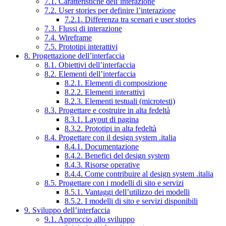
7.1. Caratteristiche dell’interazione
7.2. User stories per definire l’interazione
7.2.1. Differenza tra scenari e user stories
7.3. Flussi di interazione
7.4. Wireframe
7.5. Prototipi interattivi
8. Progettazione dell’interfaccia
8.1. Obiettivi dell’interfaccia
8.2. Elementi dell’interfaccia
8.2.1. Elementi di composizione
8.2.2. Elementi interattivi
8.2.3. Elementi testuali (microtesti)
8.3. Progettare e costruire in alta fedeltà
8.3.1. Layout di pagina
8.3.2. Prototipi in alta fedeltà
8.4. Progettare con il design system .italia
8.4.1. Documentazione
8.4.2. Benefici del design system
8.4.3. Risorse operative
8.4.4. Come contribuire al design system .italia
8.5. Progettare con i modelli di sito e servizi
8.5.1. Vantaggi dell’utilizzo dei modelli
8.5.2. I modelli di sito e servizi disponibili
9. Sviluppo dell’interfaccia
9.1. Approccio allo sviluppo