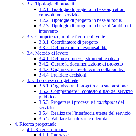
3.2. Tipologie di progetti
3.2.1. Tipologie di progetto in base agli attori
coinvolti nel servizio
3.2.2. Tipologie di progetto in base al focus
3.2.3. Tipologie di progetto in base all’ambito di
intervento
3.3. Competenze, ruoli e figure coinvolte
3.3.1. Coordinatore di progetto
3.3.2. Definire ruoli e responsabilità
3.4. Metodo di lavoro
3.4.1. Definire processi, strumenti e rituali
3.4.2. Curare la documentazione di progetto
3.4.3. Organizzare tavoli tecnici collaborativi
3.4.4. Prendere decisioni
3.5. Il processo progettuale
3.5.1. Organizzare il progetto e la sua gestione
3.5.2. Comprendere il contesto d’uso del servizio
pubblico
3.5.3. Progettare i processi e i
touchpoint
del
servizio
3.5.4. Realizzare l’interfaccia utente del servizio
3.5.5. Validare la soluzione ottenuta
4. Ricerca progettuale
4.1. Ricerca primaria
4.1.1. Interviste