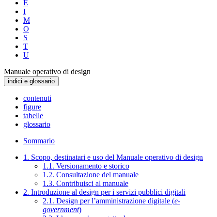
E
I
M
O
S
T
U
Manuale operativo di design
indici e glossario
contenuti
figure
tabelle
glossario
Sommario
1. Scopo, destinatari e uso del Manuale operativo di design
1.1. Versionamento e storico
1.2. Consultazione del manuale
1.3. Contribuisci al manuale
2. Introduzione al design per i servizi pubblici digitali
2.1. Design per l’amministrazione digitale (
e-
government
)