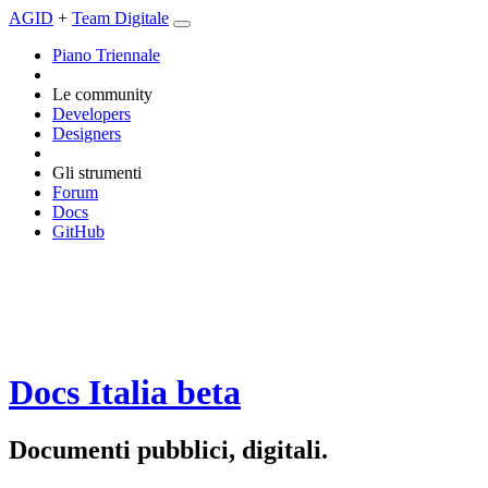
AGID
+
Team Digitale
Piano Triennale
Le community
Developers
Designers
Gli strumenti
Forum
Docs
GitHub
Docs Italia
beta
Documenti pubblici, digitali.