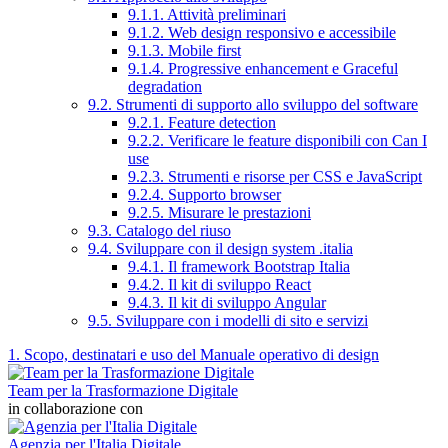
9.1.1. Attività preliminari
9.1.2. Web design responsivo e accessibile
9.1.3. Mobile first
9.1.4. Progressive enhancement e Graceful
degradation
9.2. Strumenti di supporto allo sviluppo del software
9.2.1. Feature detection
9.2.2. Verificare le feature disponibili con Can I
use
9.2.3. Strumenti e risorse per CSS e JavaScript
9.2.4. Supporto browser
9.2.5. Misurare le prestazioni
9.3. Catalogo del riuso
9.4. Sviluppare con il design system .italia
9.4.1. Il framework Bootstrap Italia
9.4.2. Il kit di sviluppo React
9.4.3. Il kit di sviluppo Angular
9.5. Sviluppare con i modelli di sito e servizi
1. Scopo, destinatari e uso del Manuale operativo di design
Team per la Trasformazione Digitale
in collaborazione con
Agenzia per l'Italia Digitale