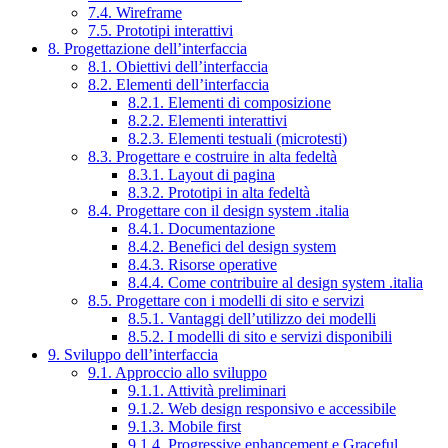
7.4. Wireframe
7.5. Prototipi interattivi
8. Progettazione dell’interfaccia
8.1. Obiettivi dell’interfaccia
8.2. Elementi dell’interfaccia
8.2.1. Elementi di composizione
8.2.2. Elementi interattivi
8.2.3. Elementi testuali (microtesti)
8.3. Progettare e costruire in alta fedeltà
8.3.1. Layout di pagina
8.3.2. Prototipi in alta fedeltà
8.4. Progettare con il design system .italia
8.4.1. Documentazione
8.4.2. Benefici del design system
8.4.3. Risorse operative
8.4.4. Come contribuire al design system .italia
8.5. Progettare con i modelli di sito e servizi
8.5.1. Vantaggi dell’utilizzo dei modelli
8.5.2. I modelli di sito e servizi disponibili
9. Sviluppo dell’interfaccia
9.1. Approccio allo sviluppo
9.1.1. Attività preliminari
9.1.2. Web design responsivo e accessibile
9.1.3. Mobile first
9.1.4. Progressive enhancement e Graceful