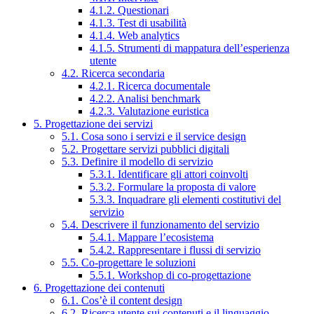
4.1.2. Questionari
4.1.3. Test di usabilità
4.1.4. Web analytics
4.1.5. Strumenti di mappatura dell’esperienza
utente
4.2. Ricerca secondaria
4.2.1. Ricerca documentale
4.2.2. Analisi benchmark
4.2.3. Valutazione euristica
5. Progettazione dei servizi
5.1. Cosa sono i servizi e il service design
5.2. Progettare servizi pubblici digitali
5.3. Definire il modello di servizio
5.3.1. Identificare gli attori coinvolti
5.3.2. Formulare la proposta di valore
5.3.3. Inquadrare gli elementi costitutivi del
servizio
5.4. Descrivere il funzionamento del servizio
5.4.1. Mappare l’ecosistema
5.4.2. Rappresentare i flussi di servizio
5.5. Co-progettare le soluzioni
5.5.1. Workshop di co-progettazione
6. Progettazione dei contenuti
6.1. Cos’è il content design
6.2. Ricerca utente sui contenuti e il linguaggio