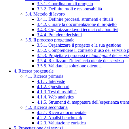
3.3.1. Coordinatore di progetto
3.3.2. Definire ruoli e responsabilità
3.4. Metodo di lavoro
3.4.1. Definire processi, strumenti e rituali
3.4.2. Curare la documentazione di progetto
3.4.3. Organizzare tavoli tecnici collaborativi
3.4.4. Prendere decisioni
3.5. Il processo progettuale
3.5.1. Organizzare il progetto e la sua gestione
3.5.2. Comprendere il contesto d’uso del servizio 
3.5.3. Progettare i processi e i
touchpoint
del servi
3.5.4. Realizzare l’interfaccia utente del servizio
3.5.5. Validare la soluzione ottenuta
4. Ricerca progettuale
4.1. Ricerca primaria
4.1.1. Interviste
4.1.2. Questionari
4.1.3. Test di usabilità
4.1.4. Web analytics
4.1.5. Strumenti di mappatura dell’esperienza uten
4.2. Ricerca secondaria
4.2.1. Ricerca documentale
4.2.2. Analisi benchmark
4.2.3. Valutazione euristica
5. Progettazione dei servizi