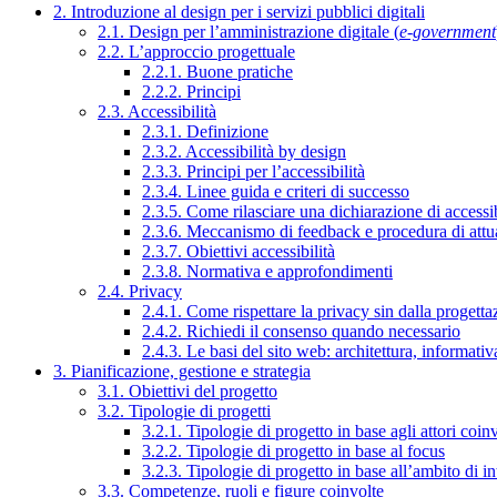
2. Introduzione al design per i servizi pubblici digitali
2.1. Design per l’amministrazione digitale (
e-government
2.2. L’approccio progettuale
2.2.1. Buone pratiche
2.2.2. Principi
2.3. Accessibilità
2.3.1. Definizione
2.3.2. Accessibilità by design
2.3.3. Principi per l’accessibilità
2.3.4. Linee guida e criteri di successo
2.3.5. Come rilasciare una dichiarazione di accessib
2.3.6. Meccanismo di feedback e procedura di attu
2.3.7. Obiettivi accessibilità
2.3.8. Normativa e approfondimenti
2.4. Privacy
2.4.1. Come rispettare la privacy sin dalla progettaz
2.4.2. Richiedi il consenso quando necessario
2.4.3. Le basi del sito web: architettura, informati
3. Pianificazione, gestione e strategia
3.1. Obiettivi del progetto
3.2. Tipologie di progetti
3.2.1. Tipologie di progetto in base agli attori coinv
3.2.2. Tipologie di progetto in base al focus
3.2.3. Tipologie di progetto in base all’ambito di i
3.3. Competenze, ruoli e figure coinvolte