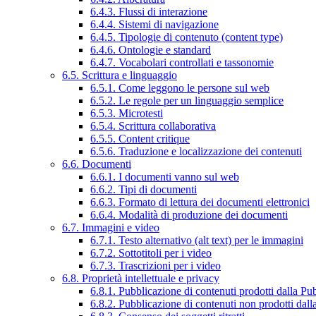
6.4.3. Flussi di interazione
6.4.4. Sistemi di navigazione
6.4.5. Tipologie di contenuto (content type)
6.4.6. Ontologie e standard
6.4.7. Vocabolari controllati e tassonomie
6.5. Scrittura e linguaggio
6.5.1. Come leggono le persone sul web
6.5.2. Le regole per un linguaggio semplice
6.5.3. Microtesti
6.5.4. Scrittura collaborativa
6.5.5. Content critique
6.5.6. Traduzione e localizzazione dei contenuti
6.6. Documenti
6.6.1. I documenti vanno sul web
6.6.2. Tipi di documenti
6.6.3. Formato di lettura dei documenti elettronici
6.6.4. Modalità di produzione dei documenti
6.7. Immagini e video
6.7.1. Testo alternativo (alt text) per le immagini
6.7.2. Sottotitoli per i video
6.7.3. Trascrizioni per i video
6.8. Proprietà intellettuale e privacy
6.8.1. Pubblicazione di contenuti prodotti dalla P
6.8.2. Pubblicazione di contenuti non prodotti dal