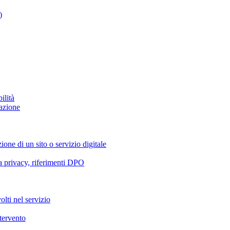
)
ilità
azione
ione di un sito o servizio digitale
va privacy, riferimenti DPO
olti nel servizio
ntervento