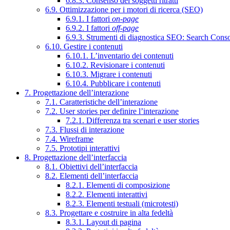
6.8.3. Consenso dei soggetti ritratti
6.9. Ottimizzazione per i motori di ricerca (SEO)
6.9.1. I fattori
on-page
6.9.2. I fattori
off-page
6.9.3. Strumenti di diagnostica SEO: Search Cons
6.10. Gestire i contenuti
6.10.1. L’inventario dei contenuti
6.10.2. Revisionare i contenuti
6.10.3. Migrare i contenuti
6.10.4. Pubblicare i contenuti
7. Progettazione dell’interazione
7.1. Caratteristiche dell’interazione
7.2. User stories per definire l’interazione
7.2.1. Differenza tra scenari e user stories
7.3. Flussi di interazione
7.4. Wireframe
7.5. Prototipi interattivi
8. Progettazione dell’interfaccia
8.1. Obiettivi dell’interfaccia
8.2. Elementi dell’interfaccia
8.2.1. Elementi di composizione
8.2.2. Elementi interattivi
8.2.3. Elementi testuali (microtesti)
8.3. Progettare e costruire in alta fedeltà
8.3.1. Layout di pagina