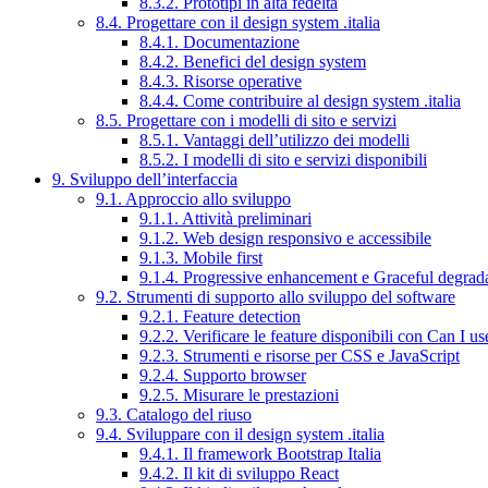
8.3.2. Prototipi in alta fedeltà
8.4. Progettare con il design system .italia
8.4.1. Documentazione
8.4.2. Benefici del design system
8.4.3. Risorse operative
8.4.4. Come contribuire al design system .italia
8.5. Progettare con i modelli di sito e servizi
8.5.1. Vantaggi dell’utilizzo dei modelli
8.5.2. I modelli di sito e servizi disponibili
9. Sviluppo dell’interfaccia
9.1. Approccio allo sviluppo
9.1.1. Attività preliminari
9.1.2. Web design responsivo e accessibile
9.1.3. Mobile first
9.1.4. Progressive enhancement e Graceful degrad
9.2. Strumenti di supporto allo sviluppo del software
9.2.1. Feature detection
9.2.2. Verificare le feature disponibili con Can I us
9.2.3. Strumenti e risorse per CSS e JavaScript
9.2.4. Supporto browser
9.2.5. Misurare le prestazioni
9.3. Catalogo del riuso
9.4. Sviluppare con il design system .italia
9.4.1. Il framework Bootstrap Italia
9.4.2. Il kit di sviluppo React