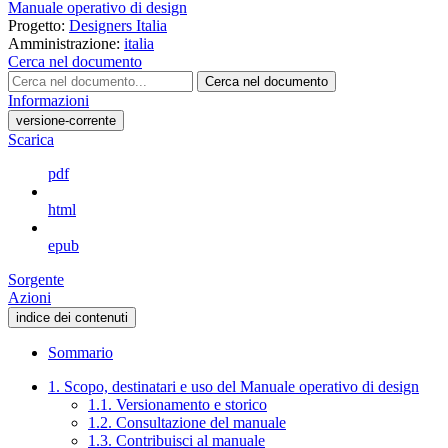
Manuale operativo di design
Progetto:
Designers Italia
Amministrazione:
italia
Cerca nel documento
Cerca nel documento
Informazioni
versione-corrente
Scarica
pdf
html
epub
Sorgente
Azioni
indice dei contenuti
Sommario
1. Scopo, destinatari e uso del Manuale operativo di design
1.1. Versionamento e storico
1.2. Consultazione del manuale
1.3. Contribuisci al manuale