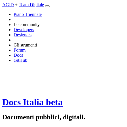
AGID
+
Team Digitale
Piano Triennale
Le community
Developers
Designers
Gli strumenti
Forum
Docs
GitHub
Docs Italia
beta
Documenti pubblici, digitali.