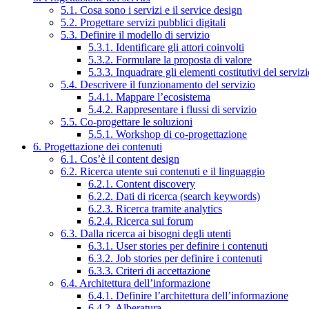
5.1. Cosa sono i servizi e il service design
5.2. Progettare servizi pubblici digitali
5.3. Definire il modello di servizio
5.3.1. Identificare gli attori coinvolti
5.3.2. Formulare la proposta di valore
5.3.3. Inquadrare gli elementi costitutivi del serviz
5.4. Descrivere il funzionamento del servizio
5.4.1. Mappare l’ecosistema
5.4.2. Rappresentare i flussi di servizio
5.5. Co-progettare le soluzioni
5.5.1. Workshop di co-progettazione
6. Progettazione dei contenuti
6.1. Cos’è il content design
6.2. Ricerca utente sui contenuti e il linguaggio
6.2.1. Content discovery
6.2.2. Dati di ricerca (search keywords)
6.2.3. Ricerca tramite analytics
6.2.4. Ricerca sui forum
6.3. Dalla ricerca ai bisogni degli utenti
6.3.1. User stories per definire i contenuti
6.3.2. Job stories per definire i contenuti
6.3.3. Criteri di accettazione
6.4. Architettura dell’informazione
6.4.1. Definire l’architettura dell’informazione
6.4.2. Alberatura