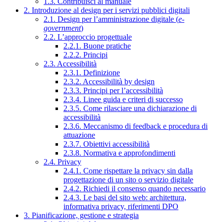
1.3. Contribuisci al manuale
2. Introduzione al design per i servizi pubblici digitali
2.1. Design per l’amministrazione digitale (
e-
government
)
2.2. L’approccio progettuale
2.2.1. Buone pratiche
2.2.2. Principi
2.3. Accessibilità
2.3.1. Definizione
2.3.2. Accessibilità by design
2.3.3. Principi per l’accessibilità
2.3.4. Linee guida e criteri di successo
2.3.5. Come rilasciare una dichiarazione di
accessibilità
2.3.6. Meccanismo di feedback e procedura di
attuazione
2.3.7. Obiettivi accessibilità
2.3.8. Normativa e approfondimenti
2.4. Privacy
2.4.1. Come rispettare la privacy sin dalla
progettazione di un sito o servizio digitale
2.4.2. Richiedi il consenso quando necessario
2.4.3. Le basi del sito web: architettura,
informativa privacy, riferimenti DPO
3. Pianificazione, gestione e strategia