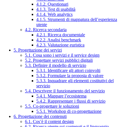
4.1.2. Questionari
4.1.3. Test di usabilità
4.1.4. Web analytics
4.1.5. Strumenti di mappatura dell’esperienza
utente
4.2. Ricerca secondaria
4.2.1. Ricerca documentale
4.2.2. Analisi benchmark
4.2.3. Valutazione euristica
5. Progettazione dei servizi
5.1. Cosa sono i servizi e il service design
5.2. Progettare servizi pubblici digitali
5.3. Definire il modello di servizio
5.3.1. Identificare gli attori coinvolti
5.3.2. Formulare la proposta di valore
5.3.3. Inquadrare gli elementi costitutivi del
servizio
5.4. Descrivere il funzionamento del servizio
5.4.1. Mappare l’ecosistema
5.4.2. Rappresentare i flussi di servizio
5.5. Co-progettare le soluzioni
5.5.1. Workshop di co-progettazione
6. Progettazione dei contenuti
6.1. Cos’è il content design
6.2. Ricerca utente sui contenuti e il linguaggio