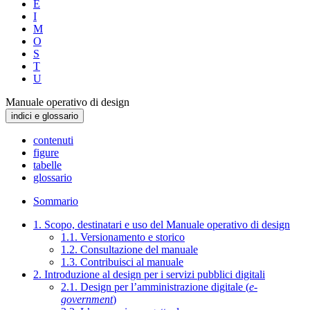
E
I
M
O
S
T
U
Manuale operativo di design
indici e glossario
contenuti
figure
tabelle
glossario
Sommario
1. Scopo, destinatari e uso del Manuale operativo di design
1.1. Versionamento e storico
1.2. Consultazione del manuale
1.3. Contribuisci al manuale
2. Introduzione al design per i servizi pubblici digitali
2.1. Design per l’amministrazione digitale (
e-
government
)