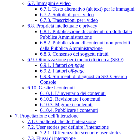
6.7. Immagini e video
6.7.1. Testo alternativo (alt text) per le immagini
6.7.2. Sottotitoli per i video
6.7.3. Trascrizioni per i video
6.8. Proprietà intellettuale e privacy
6.8.1. Pubblicazione di contenuti prodotti dalla
Pubblica Amministrazione
6.8.2. Pubblicazione di contenuti non prodotti
dalla Pubblica Amministrazione
6.8.3. Consenso dei soggetti ritratti
6.9. Ottimizzazione per i motori di ricerca (SEO)
6.9.1. I fattori
on-page
6.9.2. I fattori
off-page
6.9.3. Strumenti di diagnostica SEO: Search
Console
6.10. Gestire i contenuti
6.10.1. L’inventario dei contenuti
6.10.2. Revisionare i contenuti
6.10.3. Migrare i contenuti
6.10.4. Pubblicare i contenuti
7. Progettazione dell’interazione
7.1. Caratteristiche dell’interazione
7.2. User stories per definire l’interazione
7.2.1. Differenza tra scenari e user stories
7.3. Flussi di interazione