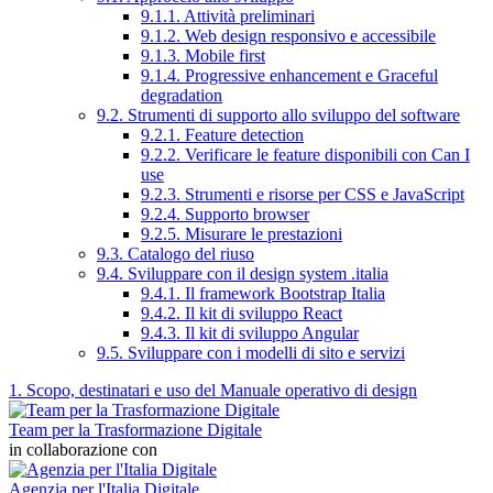
9.1.1. Attività preliminari
9.1.2. Web design responsivo e accessibile
9.1.3. Mobile first
9.1.4. Progressive enhancement e Graceful
degradation
9.2. Strumenti di supporto allo sviluppo del software
9.2.1. Feature detection
9.2.2. Verificare le feature disponibili con Can I
use
9.2.3. Strumenti e risorse per CSS e JavaScript
9.2.4. Supporto browser
9.2.5. Misurare le prestazioni
9.3. Catalogo del riuso
9.4. Sviluppare con il design system .italia
9.4.1. Il framework Bootstrap Italia
9.4.2. Il kit di sviluppo React
9.4.3. Il kit di sviluppo Angular
9.5. Sviluppare con i modelli di sito e servizi
1. Scopo, destinatari e uso del Manuale operativo di design
Team per la Trasformazione Digitale
in collaborazione con
Agenzia per l'Italia Digitale