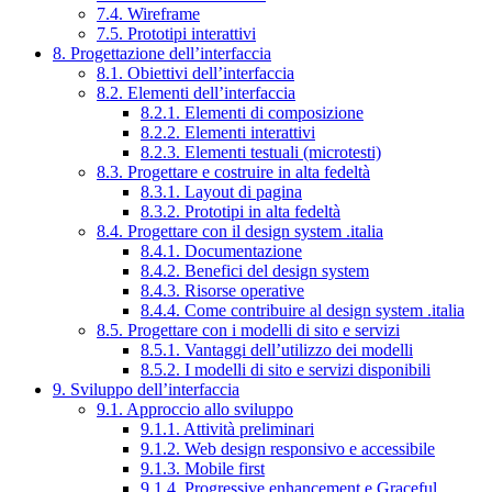
7.4. Wireframe
7.5. Prototipi interattivi
8. Progettazione dell’interfaccia
8.1. Obiettivi dell’interfaccia
8.2. Elementi dell’interfaccia
8.2.1. Elementi di composizione
8.2.2. Elementi interattivi
8.2.3. Elementi testuali (microtesti)
8.3. Progettare e costruire in alta fedeltà
8.3.1. Layout di pagina
8.3.2. Prototipi in alta fedeltà
8.4. Progettare con il design system .italia
8.4.1. Documentazione
8.4.2. Benefici del design system
8.4.3. Risorse operative
8.4.4. Come contribuire al design system .italia
8.5. Progettare con i modelli di sito e servizi
8.5.1. Vantaggi dell’utilizzo dei modelli
8.5.2. I modelli di sito e servizi disponibili
9. Sviluppo dell’interfaccia
9.1. Approccio allo sviluppo
9.1.1. Attività preliminari
9.1.2. Web design responsivo e accessibile
9.1.3. Mobile first
9.1.4. Progressive enhancement e Graceful