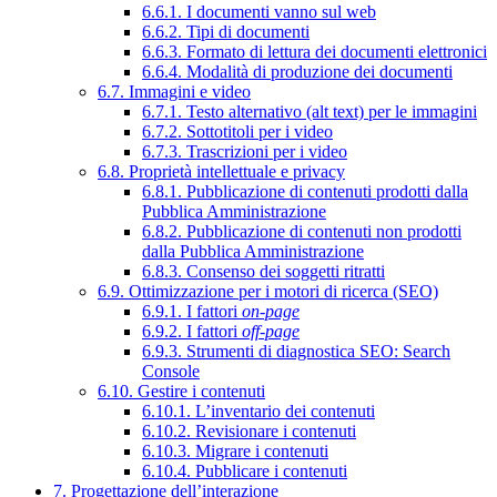
6.6.1. I documenti vanno sul web
6.6.2. Tipi di documenti
6.6.3. Formato di lettura dei documenti elettronici
6.6.4. Modalità di produzione dei documenti
6.7. Immagini e video
6.7.1. Testo alternativo (alt text) per le immagini
6.7.2. Sottotitoli per i video
6.7.3. Trascrizioni per i video
6.8. Proprietà intellettuale e privacy
6.8.1. Pubblicazione di contenuti prodotti dalla
Pubblica Amministrazione
6.8.2. Pubblicazione di contenuti non prodotti
dalla Pubblica Amministrazione
6.8.3. Consenso dei soggetti ritratti
6.9. Ottimizzazione per i motori di ricerca (SEO)
6.9.1. I fattori
on-page
6.9.2. I fattori
off-page
6.9.3. Strumenti di diagnostica SEO: Search
Console
6.10. Gestire i contenuti
6.10.1. L’inventario dei contenuti
6.10.2. Revisionare i contenuti
6.10.3. Migrare i contenuti
6.10.4. Pubblicare i contenuti
7. Progettazione dell’interazione