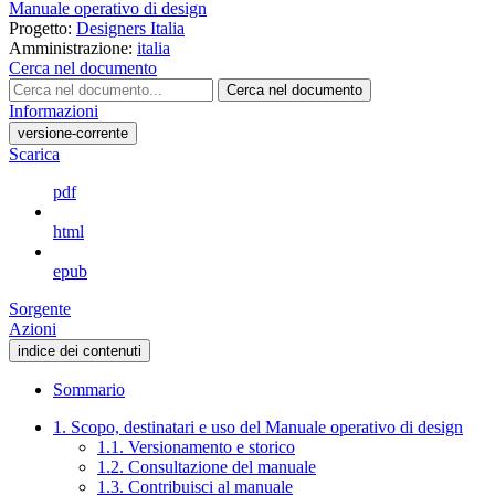
Manuale operativo di design
Progetto:
Designers Italia
Amministrazione:
italia
Cerca nel documento
Cerca nel documento
Informazioni
versione-corrente
Scarica
pdf
html
epub
Sorgente
Azioni
indice dei contenuti
Sommario
1. Scopo, destinatari e uso del Manuale operativo di design
1.1. Versionamento e storico
1.2. Consultazione del manuale
1.3. Contribuisci al manuale