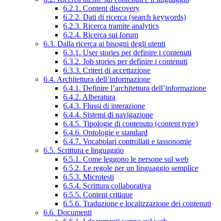
6.2.1. Content discovery
6.2.2. Dati di ricerca (search keywords)
6.2.3. Ricerca tramite analytics
6.2.4. Ricerca sui forum
6.3. Dalla ricerca ai bisogni degli utenti
6.3.1. User stories per definire i contenuti
6.3.2. Job stories per definire i contenuti
6.3.3. Criteri di accettazione
6.4. Architettura dell’informazione
6.4.1. Definire l’architettura dell’informazione
6.4.2. Alberatura
6.4.3. Flussi di interazione
6.4.4. Sistemi di navigazione
6.4.5. Tipologie di contenuto (content type)
6.4.6. Ontologie e standard
6.4.7. Vocabolari controllati e tassonomie
6.5. Scrittura e linguaggio
6.5.1. Come leggono le persone sul web
6.5.2. Le regole per un linguaggio semplice
6.5.3. Microtesti
6.5.4. Scrittura collaborativa
6.5.5. Content critique
6.5.6. Traduzione e localizzazione dei contenuti
6.6. Documenti