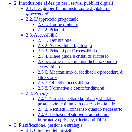
2. Introduzione al design per i servizi pubblici digitali
2.1. Design per l’amministrazione digitale (
e-
government
)
2.2. L’approccio progettuale
2.2.1. Buone pratiche
2.2.2. Principi
2.3. Accessibilità
2.3.1. Definizione
2.3.2. Accessibilità by design
2.3.3. Principi per l’accessibilità
2.3.4. Linee guida e criteri di successo
2.3.5. Come rilasciare una dichiarazione di
accessibilità
2.3.6. Meccanismo di feedback e procedura di
attuazione
2.3.7. Obiettivi accessibilità
2.3.8. Normativa e approfondimenti
2.4. Privacy
2.4.1. Come rispettare la privacy sin dalla
progettazione di un sito o servizio digitale
2.4.2. Richiedi il consenso quando necessario
2.4.3. Le basi del sito web: architettura,
informativa privacy, riferimenti DPO
3. Pianificazione, gestione e strategia
3.1. Obiettivi del progetto