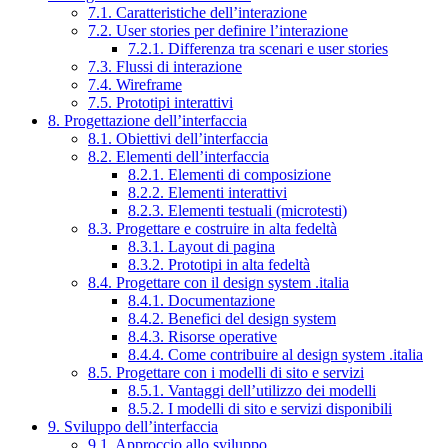
7.1. Caratteristiche dell’interazione
7.2. User stories per definire l’interazione
7.2.1. Differenza tra scenari e user stories
7.3. Flussi di interazione
7.4. Wireframe
7.5. Prototipi interattivi
8. Progettazione dell’interfaccia
8.1. Obiettivi dell’interfaccia
8.2. Elementi dell’interfaccia
8.2.1. Elementi di composizione
8.2.2. Elementi interattivi
8.2.3. Elementi testuali (microtesti)
8.3. Progettare e costruire in alta fedeltà
8.3.1. Layout di pagina
8.3.2. Prototipi in alta fedeltà
8.4. Progettare con il design system .italia
8.4.1. Documentazione
8.4.2. Benefici del design system
8.4.3. Risorse operative
8.4.4. Come contribuire al design system .italia
8.5. Progettare con i modelli di sito e servizi
8.5.1. Vantaggi dell’utilizzo dei modelli
8.5.2. I modelli di sito e servizi disponibili
9. Sviluppo dell’interfaccia
9.1. Approccio allo sviluppo