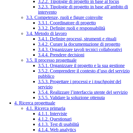
3.2.2. Tipologie di progetto in base al focus
3.2.3. Tipologie di progetto in base all’ambito di
intervento
3.3. Competenze, ruoli e figure coinvolte
3.3.1. Coordinatore di progetto
3.3.2. Definire ruoli e responsabilità
3.4. Metodo di lavoro
3.4.1. Definire processi, strumenti e rituali
3.4.2. Curare la documentazione di progetto
3.4.3. Organizzare tavoli tecnici collaborativi
3.4.4. Prendere decisioni
3.5. Il processo progettuale
3.5.1. Organizzare il progetto e la sua gestione
3.5.2. Comprendere il contesto d’uso del servizio
pubblico
3.5.3. Progettare i processi e i
touchpoint
del
servizio
3.5.4. Realizzare l’interfaccia utente del servizio
3.5.5. Validare la soluzione ottenuta
4. Ricerca progettuale
4.1. Ricerca primaria
4.1.1. Interviste
4.1.2. Questionari
4.1.3. Test di usabilità
4.1.4. Web analytics