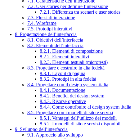
7.1. Caratteristiche dell’interazione
7.2. User stories per definire l’interazione
7.2.1. Differenza tra scenari e user stories
7.3. Flussi di interazione
7.4. Wireframe
7.5. Prototipi interattivi
8. Progettazione dell’interfaccia
8.1. Obiettivi dell’interfaccia
8.2. Elementi dell’interfaccia
8.2.1. Elementi di composizione
8.2.2. Elementi interattivi
8.2.3. Elementi testuali (microtesti)
8.3. Progettare e costruire in alta fedeltà
8.3.1. Layout di pagina
8.3.2. Prototipi in alta fedeltà
8.4. Progettare con il design system .italia
8.4.1. Documentazione
8.4.2. Benefici del design system
8.4.3. Risorse operative
8.4.4. Come contribuire al design system .italia
8.5. Progettare con i modelli di sito e servizi
8.5.1. Vantaggi dell’utilizzo dei modelli
8.5.2. I modelli di sito e servizi disponibili
9. Sviluppo dell’interfaccia
9.1. Approccio allo sviluppo