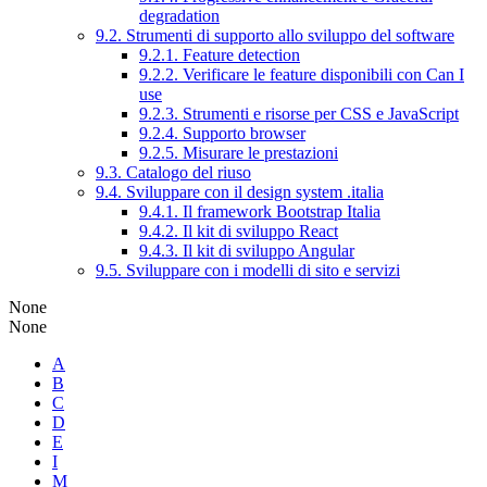
degradation
9.2. Strumenti di supporto allo sviluppo del software
9.2.1. Feature detection
9.2.2. Verificare le feature disponibili con Can I
use
9.2.3. Strumenti e risorse per CSS e JavaScript
9.2.4. Supporto browser
9.2.5. Misurare le prestazioni
9.3. Catalogo del riuso
9.4. Sviluppare con il design system .italia
9.4.1. Il framework Bootstrap Italia
9.4.2. Il kit di sviluppo React
9.4.3. Il kit di sviluppo Angular
9.5. Sviluppare con i modelli di sito e servizi
None
None
A
B
C
D
E
I
M