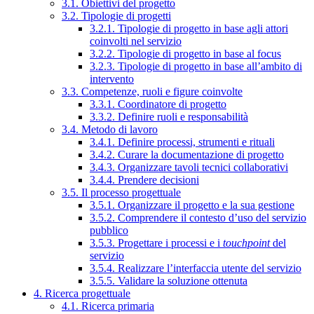
3.1. Obiettivi del progetto
3.2. Tipologie di progetti
3.2.1. Tipologie di progetto in base agli attori
coinvolti nel servizio
3.2.2. Tipologie di progetto in base al focus
3.2.3. Tipologie di progetto in base all’ambito di
intervento
3.3. Competenze, ruoli e figure coinvolte
3.3.1. Coordinatore di progetto
3.3.2. Definire ruoli e responsabilità
3.4. Metodo di lavoro
3.4.1. Definire processi, strumenti e rituali
3.4.2. Curare la documentazione di progetto
3.4.3. Organizzare tavoli tecnici collaborativi
3.4.4. Prendere decisioni
3.5. Il processo progettuale
3.5.1. Organizzare il progetto e la sua gestione
3.5.2. Comprendere il contesto d’uso del servizio
pubblico
3.5.3. Progettare i processi e i
touchpoint
del
servizio
3.5.4. Realizzare l’interfaccia utente del servizio
3.5.5. Validare la soluzione ottenuta
4. Ricerca progettuale
4.1. Ricerca primaria