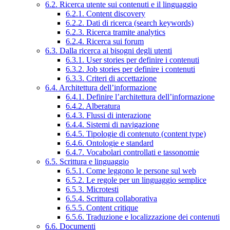
6.2. Ricerca utente sui contenuti e il linguaggio
6.2.1. Content discovery
6.2.2. Dati di ricerca (search keywords)
6.2.3. Ricerca tramite analytics
6.2.4. Ricerca sui forum
6.3. Dalla ricerca ai bisogni degli utenti
6.3.1. User stories per definire i contenuti
6.3.2. Job stories per definire i contenuti
6.3.3. Criteri di accettazione
6.4. Architettura dell’informazione
6.4.1. Definire l’architettura dell’informazione
6.4.2. Alberatura
6.4.3. Flussi di interazione
6.4.4. Sistemi di navigazione
6.4.5. Tipologie di contenuto (content type)
6.4.6. Ontologie e standard
6.4.7. Vocabolari controllati e tassonomie
6.5. Scrittura e linguaggio
6.5.1. Come leggono le persone sul web
6.5.2. Le regole per un linguaggio semplice
6.5.3. Microtesti
6.5.4. Scrittura collaborativa
6.5.5. Content critique
6.5.6. Traduzione e localizzazione dei contenuti
6.6. Documenti