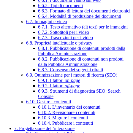
6.6.1. I documenti vanno sul web
6.6.2. Tipi di documenti
6.6.3. Formato di lettura dei documenti elettronici
6.6.4. Modalità di produzione dei documenti
6.7. Immagini e video
6.7.1. Testo alternativo (alt text) per le immagini
6.7.2. Sottotitoli per i video
6.7.3. Trascrizioni per i video
6.8. Proprietà intellettuale e privacy
6.8.1. Pubblicazione di contenuti prodotti dalla
Pubblica Amministrazione
6.8.2. Pubblicazione di contenuti non prodotti
dalla Pubblica Amministrazione
6.8.3. Consenso dei soggetti ritratti
6.9. Ottimizzazione per i motori di ricerca (SEO)
6.9.1. I fattori
on-page
6.9.2. I fattori
off-page
6.9.3. Strumenti di diagnostica SEO: Search
Console
6.10. Gestire i contenuti
6.10.1. L’inventario dei contenuti
6.10.2. Revisionare i contenuti
6.10.3. Migrare i contenuti
6.10.4. Pubblicare i contenuti
7. Progettazione dell’interazione