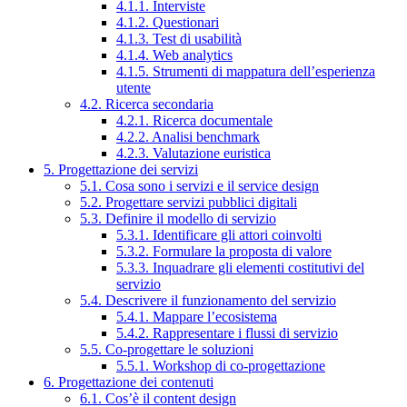
4.1.1. Interviste
4.1.2. Questionari
4.1.3. Test di usabilità
4.1.4. Web analytics
4.1.5. Strumenti di mappatura dell’esperienza
utente
4.2. Ricerca secondaria
4.2.1. Ricerca documentale
4.2.2. Analisi benchmark
4.2.3. Valutazione euristica
5. Progettazione dei servizi
5.1. Cosa sono i servizi e il service design
5.2. Progettare servizi pubblici digitali
5.3. Definire il modello di servizio
5.3.1. Identificare gli attori coinvolti
5.3.2. Formulare la proposta di valore
5.3.3. Inquadrare gli elementi costitutivi del
servizio
5.4. Descrivere il funzionamento del servizio
5.4.1. Mappare l’ecosistema
5.4.2. Rappresentare i flussi di servizio
5.5. Co-progettare le soluzioni
5.5.1. Workshop di co-progettazione
6. Progettazione dei contenuti
6.1. Cos’è il content design