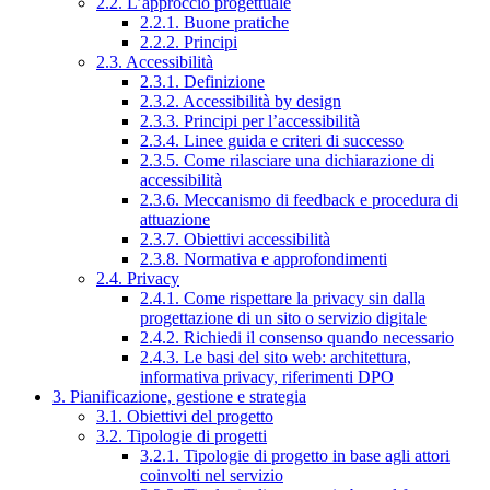
2.2. L’approccio progettuale
2.2.1. Buone pratiche
2.2.2. Principi
2.3. Accessibilità
2.3.1. Definizione
2.3.2. Accessibilità by design
2.3.3. Principi per l’accessibilità
2.3.4. Linee guida e criteri di successo
2.3.5. Come rilasciare una dichiarazione di
accessibilità
2.3.6. Meccanismo di feedback e procedura di
attuazione
2.3.7. Obiettivi accessibilità
2.3.8. Normativa e approfondimenti
2.4. Privacy
2.4.1. Come rispettare la privacy sin dalla
progettazione di un sito o servizio digitale
2.4.2. Richiedi il consenso quando necessario
2.4.3. Le basi del sito web: architettura,
informativa privacy, riferimenti DPO
3. Pianificazione, gestione e strategia
3.1. Obiettivi del progetto
3.2. Tipologie di progetti
3.2.1. Tipologie di progetto in base agli attori
coinvolti nel servizio