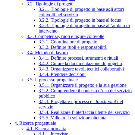
3.2. Tipologie di progetti
3.2.1. Tipologie di progetto in base agli attori
coinvolti nel servizio
3.2.2. Tipologie di progetto in base al focus
3.2.3. Tipologie di progetto in base all’ambito di
intervento
3.3. Competenze, ruoli e figure coinvolte
3.3.1. Coordinatore di progetto
3.3.2. Definire ruoli e responsabilità
3.4. Metodo di lavoro
3.4.1. Definire processi, strumenti e rituali
3.4.2. Curare la documentazione di progetto
3.4.3. Organizzare tavoli tecnici collaborativi
3.4.4. Prendere decisioni
3.5. Il processo progettuale
3.5.1. Organizzare il progetto e la sua gestione
3.5.2. Comprendere il contesto d’uso del servizio
pubblico
3.5.3. Progettare i processi e i
touchpoint
del
servizio
3.5.4. Realizzare l’interfaccia utente del servizio
3.5.5. Validare la soluzione ottenuta
4. Ricerca progettuale
4.1. Ricerca primaria
4.1.1. Interviste