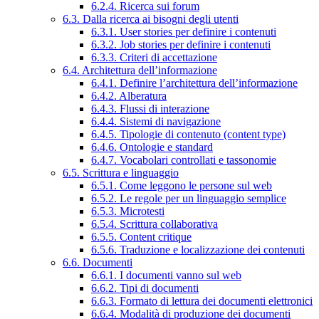
6.2.4. Ricerca sui forum
6.3. Dalla ricerca ai bisogni degli utenti
6.3.1. User stories per definire i contenuti
6.3.2. Job stories per definire i contenuti
6.3.3. Criteri di accettazione
6.4. Architettura dell’informazione
6.4.1. Definire l’architettura dell’informazione
6.4.2. Alberatura
6.4.3. Flussi di interazione
6.4.4. Sistemi di navigazione
6.4.5. Tipologie di contenuto (content type)
6.4.6. Ontologie e standard
6.4.7. Vocabolari controllati e tassonomie
6.5. Scrittura e linguaggio
6.5.1. Come leggono le persone sul web
6.5.2. Le regole per un linguaggio semplice
6.5.3. Microtesti
6.5.4. Scrittura collaborativa
6.5.5. Content critique
6.5.6. Traduzione e localizzazione dei contenuti
6.6. Documenti
6.6.1. I documenti vanno sul web
6.6.2. Tipi di documenti
6.6.3. Formato di lettura dei documenti elettronici
6.6.4. Modalità di produzione dei documenti