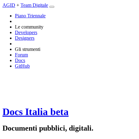
AGID
+
Team Digitale
Piano Triennale
Le community
Developers
Designers
Gli strumenti
Forum
Docs
GitHub
Docs Italia
beta
Documenti pubblici, digitali.