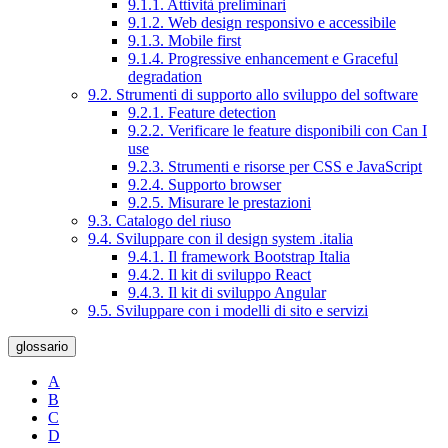
9.1.1. Attività preliminari
9.1.2. Web design responsivo e accessibile
9.1.3. Mobile first
9.1.4. Progressive enhancement e Graceful
degradation
9.2. Strumenti di supporto allo sviluppo del software
9.2.1. Feature detection
9.2.2. Verificare le feature disponibili con Can I
use
9.2.3. Strumenti e risorse per CSS e JavaScript
9.2.4. Supporto browser
9.2.5. Misurare le prestazioni
9.3. Catalogo del riuso
9.4. Sviluppare con il design system .italia
9.4.1. Il framework Bootstrap Italia
9.4.2. Il kit di sviluppo React
9.4.3. Il kit di sviluppo Angular
9.5. Sviluppare con i modelli di sito e servizi
glossario
A
B
C
D