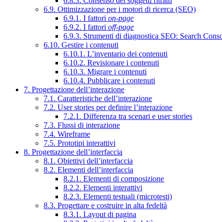
6.8.3. Consenso dei soggetti ritratti
6.9. Ottimizzazione per i motori di ricerca (SEO)
6.9.1. I fattori
on-page
6.9.2. I fattori
off-page
6.9.3. Strumenti di diagnostica SEO: Search Cons
6.10. Gestire i contenuti
6.10.1. L’inventario dei contenuti
6.10.2. Revisionare i contenuti
6.10.3. Migrare i contenuti
6.10.4. Pubblicare i contenuti
7. Progettazione dell’interazione
7.1. Caratteristiche dell’interazione
7.2. User stories per definire l’interazione
7.2.1. Differenza tra scenari e user stories
7.3. Flussi di interazione
7.4. Wireframe
7.5. Prototipi interattivi
8. Progettazione dell’interfaccia
8.1. Obiettivi dell’interfaccia
8.2. Elementi dell’interfaccia
8.2.1. Elementi di composizione
8.2.2. Elementi interattivi
8.2.3. Elementi testuali (microtesti)
8.3. Progettare e costruire in alta fedeltà
8.3.1. Layout di pagina