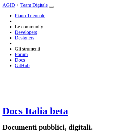
AGID
+
Team Digitale
Piano Triennale
Le community
Developers
Designers
Gli strumenti
Forum
Docs
GitHub
Docs Italia
beta
Documenti pubblici, digitali.