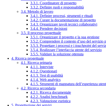
3.3.1. Coordinatore di progetto
3.3.2. Definire ruoli e responsabilità
3.4. Metodo di lavoro
3.4.1. Definire processi, strumenti e rituali
3.4.2. Curare la documentazione di progetto
3.4.3. Organizzare tavoli tecnici collaborativi
3.4.4. Prendere decisioni
3.5. Il processo progettuale
3.5.1. Organizzare il progetto e la sua gestione
3.5.2. Comprendere il contesto d’uso del servizio 
3.5.3. Progettare i processi e i
touchpoint
del servi
3.5.4. Realizzare l’interfaccia utente del servizio
3.5.5. Validare la soluzione ottenuta
4. Ricerca progettuale
4.1. Ricerca primaria
4.1.1. Interviste
4.1.2. Questionari
4.1.3. Test di usabilità
4.1.4. Web analytics
4.1.5. Strumenti di mappatura dell’esperienza uten
4.2. Ricerca secondaria
4.2.1. Ricerca documentale
4.2.2. Analisi benchmark
4.2.3. Valutazione euristica
5. Progettazione dei servizi