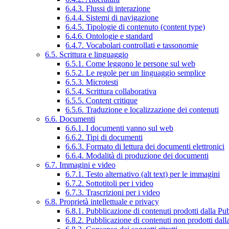
6.4.3. Flussi di interazione
6.4.4. Sistemi di navigazione
6.4.5. Tipologie di contenuto (content type)
6.4.6. Ontologie e standard
6.4.7. Vocabolari controllati e tassonomie
6.5. Scrittura e linguaggio
6.5.1. Come leggono le persone sul web
6.5.2. Le regole per un linguaggio semplice
6.5.3. Microtesti
6.5.4. Scrittura collaborativa
6.5.5. Content critique
6.5.6. Traduzione e localizzazione dei contenuti
6.6. Documenti
6.6.1. I documenti vanno sul web
6.6.2. Tipi di documenti
6.6.3. Formato di lettura dei documenti elettronici
6.6.4. Modalità di produzione dei documenti
6.7. Immagini e video
6.7.1. Testo alternativo (alt text) per le immagini
6.7.2. Sottotitoli per i video
6.7.3. Trascrizioni per i video
6.8. Proprietà intellettuale e privacy
6.8.1. Pubblicazione di contenuti prodotti dalla P
6.8.2. Pubblicazione di contenuti non prodotti dal