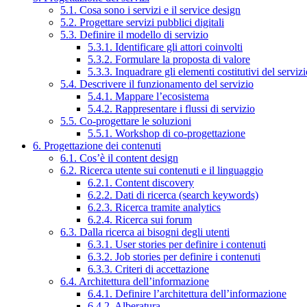
5.1. Cosa sono i servizi e il service design
5.2. Progettare servizi pubblici digitali
5.3. Definire il modello di servizio
5.3.1. Identificare gli attori coinvolti
5.3.2. Formulare la proposta di valore
5.3.3. Inquadrare gli elementi costitutivi del serviz
5.4. Descrivere il funzionamento del servizio
5.4.1. Mappare l’ecosistema
5.4.2. Rappresentare i flussi di servizio
5.5. Co-progettare le soluzioni
5.5.1. Workshop di co-progettazione
6. Progettazione dei contenuti
6.1. Cos’è il content design
6.2. Ricerca utente sui contenuti e il linguaggio
6.2.1. Content discovery
6.2.2. Dati di ricerca (search keywords)
6.2.3. Ricerca tramite analytics
6.2.4. Ricerca sui forum
6.3. Dalla ricerca ai bisogni degli utenti
6.3.1. User stories per definire i contenuti
6.3.2. Job stories per definire i contenuti
6.3.3. Criteri di accettazione
6.4. Architettura dell’informazione
6.4.1. Definire l’architettura dell’informazione
6.4.2. Alberatura