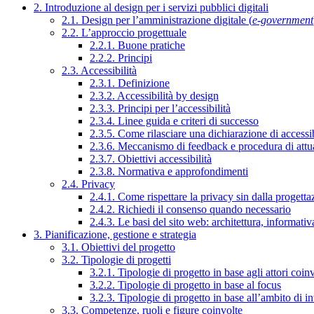
2. Introduzione al design per i servizi pubblici digitali
2.1. Design per l’amministrazione digitale (
e-government
2.2. L’approccio progettuale
2.2.1. Buone pratiche
2.2.2. Principi
2.3. Accessibilità
2.3.1. Definizione
2.3.2. Accessibilità by design
2.3.3. Principi per l’accessibilità
2.3.4. Linee guida e criteri di successo
2.3.5. Come rilasciare una dichiarazione di accessib
2.3.6. Meccanismo di feedback e procedura di attu
2.3.7. Obiettivi accessibilità
2.3.8. Normativa e approfondimenti
2.4. Privacy
2.4.1. Come rispettare la privacy sin dalla progettaz
2.4.2. Richiedi il consenso quando necessario
2.4.3. Le basi del sito web: architettura, informati
3. Pianificazione, gestione e strategia
3.1. Obiettivi del progetto
3.2. Tipologie di progetti
3.2.1. Tipologie di progetto in base agli attori coinv
3.2.2. Tipologie di progetto in base al focus
3.2.3. Tipologie di progetto in base all’ambito di i
3.3. Competenze, ruoli e figure coinvolte