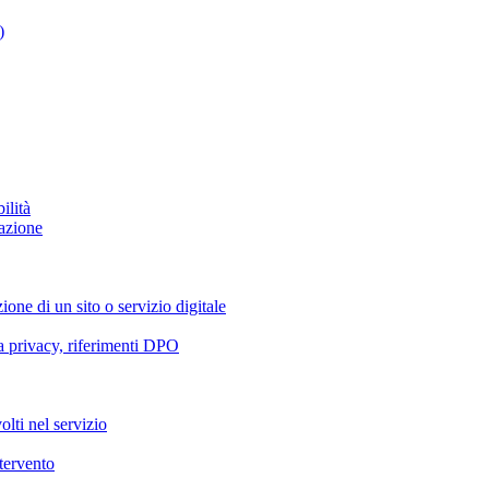
)
ilità
azione
ione di un sito o servizio digitale
va privacy, riferimenti DPO
olti nel servizio
ntervento