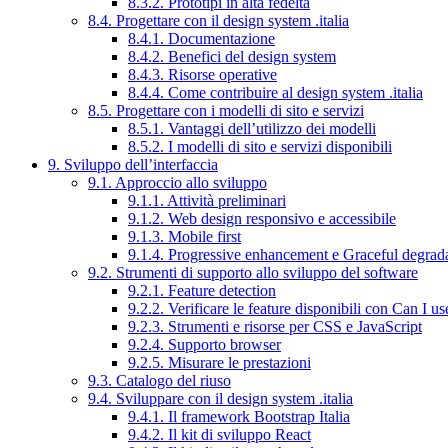
8.3.2. Prototipi in alta fedeltà
8.4. Progettare con il design system .italia
8.4.1. Documentazione
8.4.2. Benefici del design system
8.4.3. Risorse operative
8.4.4. Come contribuire al design system .italia
8.5. Progettare con i modelli di sito e servizi
8.5.1. Vantaggi dell’utilizzo dei modelli
8.5.2. I modelli di sito e servizi disponibili
9. Sviluppo dell’interfaccia
9.1. Approccio allo sviluppo
9.1.1. Attività preliminari
9.1.2. Web design responsivo e accessibile
9.1.3. Mobile first
9.1.4. Progressive enhancement e Graceful degrad
9.2. Strumenti di supporto allo sviluppo del software
9.2.1. Feature detection
9.2.2. Verificare le feature disponibili con Can I us
9.2.3. Strumenti e risorse per CSS e JavaScript
9.2.4. Supporto browser
9.2.5. Misurare le prestazioni
9.3. Catalogo del riuso
9.4. Sviluppare con il design system .italia
9.4.1. Il framework Bootstrap Italia
9.4.2. Il kit di sviluppo React