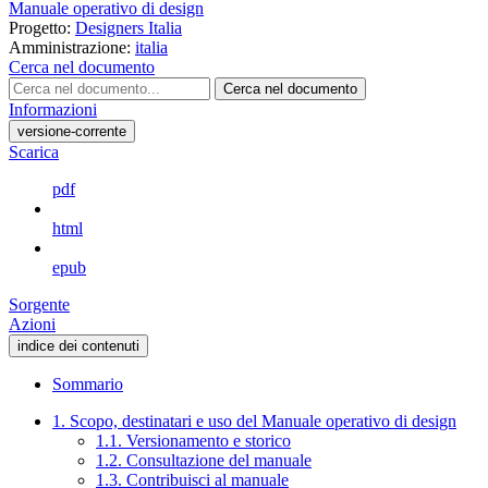
Manuale operativo di design
Progetto:
Designers Italia
Amministrazione:
italia
Cerca nel documento
Cerca nel documento
Informazioni
versione-corrente
Scarica
pdf
html
epub
Sorgente
Azioni
indice dei contenuti
Sommario
1. Scopo, destinatari e uso del Manuale operativo di design
1.1. Versionamento e storico
1.2. Consultazione del manuale
1.3. Contribuisci al manuale