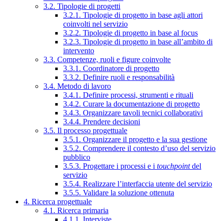
3.2. Tipologie di progetti
3.2.1. Tipologie di progetto in base agli attori
coinvolti nel servizio
3.2.2. Tipologie di progetto in base al focus
3.2.3. Tipologie di progetto in base all’ambito di
intervento
3.3. Competenze, ruoli e figure coinvolte
3.3.1. Coordinatore di progetto
3.3.2. Definire ruoli e responsabilità
3.4. Metodo di lavoro
3.4.1. Definire processi, strumenti e rituali
3.4.2. Curare la documentazione di progetto
3.4.3. Organizzare tavoli tecnici collaborativi
3.4.4. Prendere decisioni
3.5. Il processo progettuale
3.5.1. Organizzare il progetto e la sua gestione
3.5.2. Comprendere il contesto d’uso del servizio
pubblico
3.5.3. Progettare i processi e i
touchpoint
del
servizio
3.5.4. Realizzare l’interfaccia utente del servizio
3.5.5. Validare la soluzione ottenuta
4. Ricerca progettuale
4.1. Ricerca primaria
4.1.1. Interviste