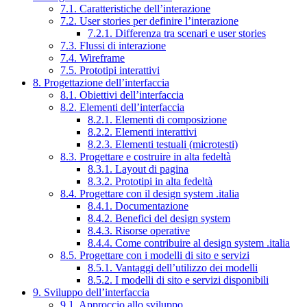
7.1. Caratteristiche dell’interazione
7.2. User stories per definire l’interazione
7.2.1. Differenza tra scenari e user stories
7.3. Flussi di interazione
7.4. Wireframe
7.5. Prototipi interattivi
8. Progettazione dell’interfaccia
8.1. Obiettivi dell’interfaccia
8.2. Elementi dell’interfaccia
8.2.1. Elementi di composizione
8.2.2. Elementi interattivi
8.2.3. Elementi testuali (microtesti)
8.3. Progettare e costruire in alta fedeltà
8.3.1. Layout di pagina
8.3.2. Prototipi in alta fedeltà
8.4. Progettare con il design system .italia
8.4.1. Documentazione
8.4.2. Benefici del design system
8.4.3. Risorse operative
8.4.4. Come contribuire al design system .italia
8.5. Progettare con i modelli di sito e servizi
8.5.1. Vantaggi dell’utilizzo dei modelli
8.5.2. I modelli di sito e servizi disponibili
9. Sviluppo dell’interfaccia
9.1. Approccio allo sviluppo