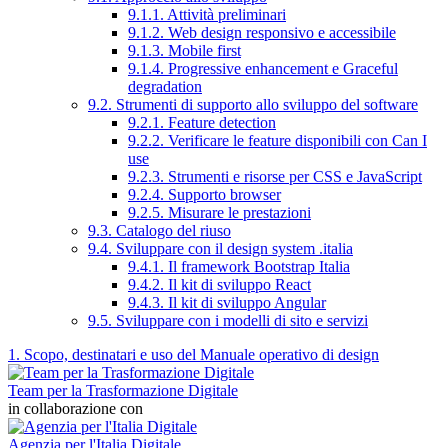
9.1.1. Attività preliminari
9.1.2. Web design responsivo e accessibile
9.1.3. Mobile first
9.1.4. Progressive enhancement e Graceful
degradation
9.2. Strumenti di supporto allo sviluppo del software
9.2.1. Feature detection
9.2.2. Verificare le feature disponibili con Can I
use
9.2.3. Strumenti e risorse per CSS e JavaScript
9.2.4. Supporto browser
9.2.5. Misurare le prestazioni
9.3. Catalogo del riuso
9.4. Sviluppare con il design system .italia
9.4.1. Il framework Bootstrap Italia
9.4.2. Il kit di sviluppo React
9.4.3. Il kit di sviluppo Angular
9.5. Sviluppare con i modelli di sito e servizi
1. Scopo, destinatari e uso del Manuale operativo di design
Team per la Trasformazione Digitale
in collaborazione con
Agenzia per l'Italia Digitale