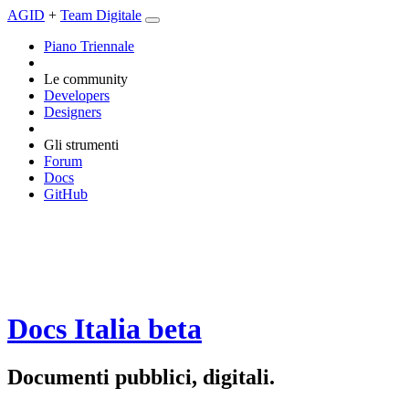
AGID
+
Team Digitale
Piano Triennale
Le community
Developers
Designers
Gli strumenti
Forum
Docs
GitHub
Docs Italia
beta
Documenti pubblici, digitali.