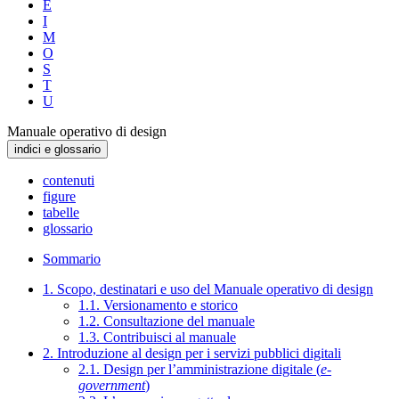
E
I
M
O
S
T
U
Manuale operativo di design
indici e glossario
contenuti
figure
tabelle
glossario
Sommario
1. Scopo, destinatari e uso del Manuale operativo di design
1.1. Versionamento e storico
1.2. Consultazione del manuale
1.3. Contribuisci al manuale
2. Introduzione al design per i servizi pubblici digitali
2.1. Design per l’amministrazione digitale (
e-
government
)