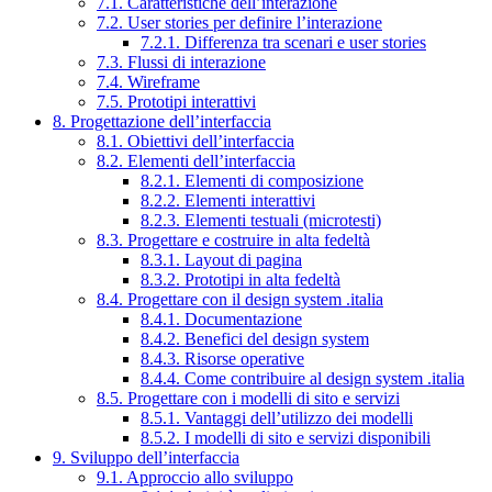
7.1. Caratteristiche dell’interazione
7.2. User stories per definire l’interazione
7.2.1. Differenza tra scenari e user stories
7.3. Flussi di interazione
7.4. Wireframe
7.5. Prototipi interattivi
8. Progettazione dell’interfaccia
8.1. Obiettivi dell’interfaccia
8.2. Elementi dell’interfaccia
8.2.1. Elementi di composizione
8.2.2. Elementi interattivi
8.2.3. Elementi testuali (microtesti)
8.3. Progettare e costruire in alta fedeltà
8.3.1. Layout di pagina
8.3.2. Prototipi in alta fedeltà
8.4. Progettare con il design system .italia
8.4.1. Documentazione
8.4.2. Benefici del design system
8.4.3. Risorse operative
8.4.4. Come contribuire al design system .italia
8.5. Progettare con i modelli di sito e servizi
8.5.1. Vantaggi dell’utilizzo dei modelli
8.5.2. I modelli di sito e servizi disponibili
9. Sviluppo dell’interfaccia
9.1. Approccio allo sviluppo