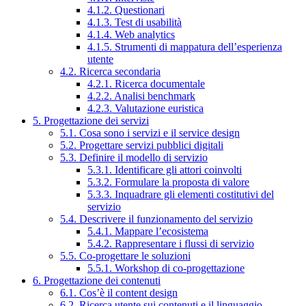
4.1.2. Questionari
4.1.3. Test di usabilità
4.1.4. Web analytics
4.1.5. Strumenti di mappatura dell’esperienza
utente
4.2. Ricerca secondaria
4.2.1. Ricerca documentale
4.2.2. Analisi benchmark
4.2.3. Valutazione euristica
5. Progettazione dei servizi
5.1. Cosa sono i servizi e il service design
5.2. Progettare servizi pubblici digitali
5.3. Definire il modello di servizio
5.3.1. Identificare gli attori coinvolti
5.3.2. Formulare la proposta di valore
5.3.3. Inquadrare gli elementi costitutivi del
servizio
5.4. Descrivere il funzionamento del servizio
5.4.1. Mappare l’ecosistema
5.4.2. Rappresentare i flussi di servizio
5.5. Co-progettare le soluzioni
5.5.1. Workshop di co-progettazione
6. Progettazione dei contenuti
6.1. Cos’è il content design
6.2. Ricerca utente sui contenuti e il linguaggio