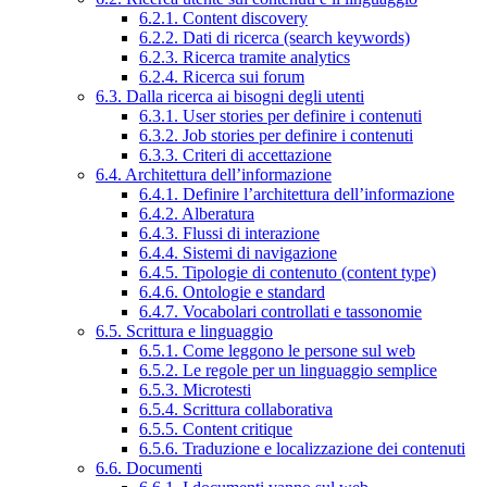
6.2.1. Content discovery
6.2.2. Dati di ricerca (search keywords)
6.2.3. Ricerca tramite analytics
6.2.4. Ricerca sui forum
6.3. Dalla ricerca ai bisogni degli utenti
6.3.1. User stories per definire i contenuti
6.3.2. Job stories per definire i contenuti
6.3.3. Criteri di accettazione
6.4. Architettura dell’informazione
6.4.1. Definire l’architettura dell’informazione
6.4.2. Alberatura
6.4.3. Flussi di interazione
6.4.4. Sistemi di navigazione
6.4.5. Tipologie di contenuto (content type)
6.4.6. Ontologie e standard
6.4.7. Vocabolari controllati e tassonomie
6.5. Scrittura e linguaggio
6.5.1. Come leggono le persone sul web
6.5.2. Le regole per un linguaggio semplice
6.5.3. Microtesti
6.5.4. Scrittura collaborativa
6.5.5. Content critique
6.5.6. Traduzione e localizzazione dei contenuti
6.6. Documenti