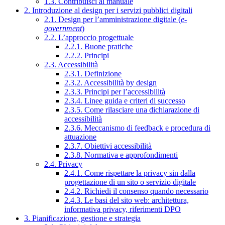
1.3. Contribuisci al manuale
2. Introduzione al design per i servizi pubblici digitali
2.1. Design per l’amministrazione digitale (
e-
government
)
2.2. L’approccio progettuale
2.2.1. Buone pratiche
2.2.2. Principi
2.3. Accessibilità
2.3.1. Definizione
2.3.2. Accessibilità by design
2.3.3. Principi per l’accessibilità
2.3.4. Linee guida e criteri di successo
2.3.5. Come rilasciare una dichiarazione di
accessibilità
2.3.6. Meccanismo di feedback e procedura di
attuazione
2.3.7. Obiettivi accessibilità
2.3.8. Normativa e approfondimenti
2.4. Privacy
2.4.1. Come rispettare la privacy sin dalla
progettazione di un sito o servizio digitale
2.4.2. Richiedi il consenso quando necessario
2.4.3. Le basi del sito web: architettura,
informativa privacy, riferimenti DPO
3. Pianificazione, gestione e strategia