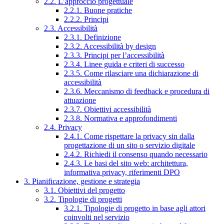
2.2. L’approccio progettuale
2.2.1. Buone pratiche
2.2.2. Principi
2.3. Accessibilità
2.3.1. Definizione
2.3.2. Accessibilità by design
2.3.3. Principi per l’accessibilità
2.3.4. Linee guida e criteri di successo
2.3.5. Come rilasciare una dichiarazione di
accessibilità
2.3.6. Meccanismo di feedback e procedura di
attuazione
2.3.7. Obiettivi accessibilità
2.3.8. Normativa e approfondimenti
2.4. Privacy
2.4.1. Come rispettare la privacy sin dalla
progettazione di un sito o servizio digitale
2.4.2. Richiedi il consenso quando necessario
2.4.3. Le basi del sito web: architettura,
informativa privacy, riferimenti DPO
3. Pianificazione, gestione e strategia
3.1. Obiettivi del progetto
3.2. Tipologie di progetti
3.2.1. Tipologie di progetto in base agli attori
coinvolti nel servizio