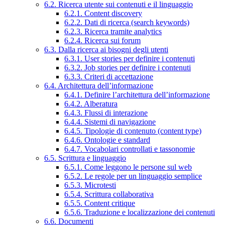
6.2. Ricerca utente sui contenuti e il linguaggio
6.2.1. Content discovery
6.2.2. Dati di ricerca (search keywords)
6.2.3. Ricerca tramite analytics
6.2.4. Ricerca sui forum
6.3. Dalla ricerca ai bisogni degli utenti
6.3.1. User stories per definire i contenuti
6.3.2. Job stories per definire i contenuti
6.3.3. Criteri di accettazione
6.4. Architettura dell’informazione
6.4.1. Definire l’architettura dell’informazione
6.4.2. Alberatura
6.4.3. Flussi di interazione
6.4.4. Sistemi di navigazione
6.4.5. Tipologie di contenuto (content type)
6.4.6. Ontologie e standard
6.4.7. Vocabolari controllati e tassonomie
6.5. Scrittura e linguaggio
6.5.1. Come leggono le persone sul web
6.5.2. Le regole per un linguaggio semplice
6.5.3. Microtesti
6.5.4. Scrittura collaborativa
6.5.5. Content critique
6.5.6. Traduzione e localizzazione dei contenuti
6.6. Documenti