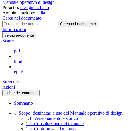
Manuale operativo di design
Progetto:
Designers Italia
Amministrazione:
italia
Cerca nel documento
Cerca nel documento
Informazioni
versione-corrente
Scarica
pdf
html
epub
Sorgente
Azioni
indice dei contenuti
Sommario
1. Scopo, destinatari e uso del Manuale operativo di design
1.1. Versionamento e storico
1.2. Consultazione del manuale
1.3. Contribuisci al manuale