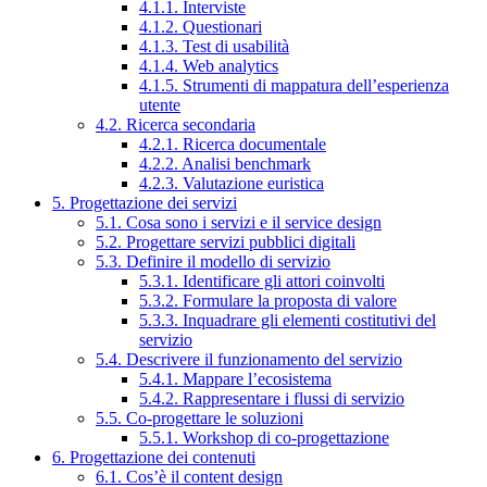
4.1.1. Interviste
4.1.2. Questionari
4.1.3. Test di usabilità
4.1.4. Web analytics
4.1.5. Strumenti di mappatura dell’esperienza
utente
4.2. Ricerca secondaria
4.2.1. Ricerca documentale
4.2.2. Analisi benchmark
4.2.3. Valutazione euristica
5. Progettazione dei servizi
5.1. Cosa sono i servizi e il service design
5.2. Progettare servizi pubblici digitali
5.3. Definire il modello di servizio
5.3.1. Identificare gli attori coinvolti
5.3.2. Formulare la proposta di valore
5.3.3. Inquadrare gli elementi costitutivi del
servizio
5.4. Descrivere il funzionamento del servizio
5.4.1. Mappare l’ecosistema
5.4.2. Rappresentare i flussi di servizio
5.5. Co-progettare le soluzioni
5.5.1. Workshop di co-progettazione
6. Progettazione dei contenuti
6.1. Cos’è il content design