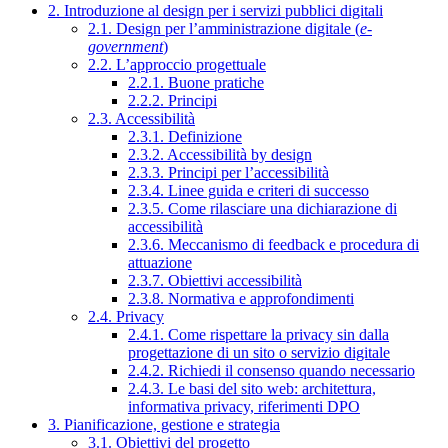
2. Introduzione al design per i servizi pubblici digitali
2.1. Design per l’amministrazione digitale (
e-
government
)
2.2. L’approccio progettuale
2.2.1. Buone pratiche
2.2.2. Principi
2.3. Accessibilità
2.3.1. Definizione
2.3.2. Accessibilità by design
2.3.3. Principi per l’accessibilità
2.3.4. Linee guida e criteri di successo
2.3.5. Come rilasciare una dichiarazione di
accessibilità
2.3.6. Meccanismo di feedback e procedura di
attuazione
2.3.7. Obiettivi accessibilità
2.3.8. Normativa e approfondimenti
2.4. Privacy
2.4.1. Come rispettare la privacy sin dalla
progettazione di un sito o servizio digitale
2.4.2. Richiedi il consenso quando necessario
2.4.3. Le basi del sito web: architettura,
informativa privacy, riferimenti DPO
3. Pianificazione, gestione e strategia
3.1. Obiettivi del progetto