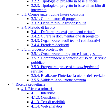
3.2.2. Tipologie di progetto in base al focus
3.2.3. Tipologie di progetto in base all’ambito di
intervento
3.3. Competenze, ruoli e figure coinvolte
3.3.1. Coordinatore di progetto
3.3.2. Definire ruoli e responsabilità
3.4. Metodo di lavoro
3.4.1. Definire processi, strumenti e rituali
3.4.2. Curare la documentazione di progetto
3.4.3. Organizzare tavoli tecnici collaborativi
3.4.4. Prendere decisioni
3.5. Il processo progettuale
3.5.1. Organizzare il progetto e la sua gestione
3.5.2. Comprendere il contesto d’uso del servizio
pubblico
3.5.3. Progettare i processi e i
touchpoint
del
servizio
3.5.4. Realizzare l’interfaccia utente del servizio
3.5.5. Validare la soluzione ottenuta
4. Ricerca progettuale
4.1. Ricerca primaria
4.1.1. Interviste
4.1.2. Questionari
4.1.3. Test di usabilità
4.1.4. Web analytics