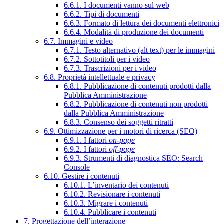
6.6.1. I documenti vanno sul web
6.6.2. Tipi di documenti
6.6.3. Formato di lettura dei documenti elettronici
6.6.4. Modalità di produzione dei documenti
6.7. Immagini e video
6.7.1. Testo alternativo (alt text) per le immagini
6.7.2. Sottotitoli per i video
6.7.3. Trascrizioni per i video
6.8. Proprietà intellettuale e privacy
6.8.1. Pubblicazione di contenuti prodotti dalla
Pubblica Amministrazione
6.8.2. Pubblicazione di contenuti non prodotti
dalla Pubblica Amministrazione
6.8.3. Consenso dei soggetti ritratti
6.9. Ottimizzazione per i motori di ricerca (SEO)
6.9.1. I fattori
on-page
6.9.2. I fattori
off-page
6.9.3. Strumenti di diagnostica SEO: Search
Console
6.10. Gestire i contenuti
6.10.1. L’inventario dei contenuti
6.10.2. Revisionare i contenuti
6.10.3. Migrare i contenuti
6.10.4. Pubblicare i contenuti
7. Progettazione dell’interazione