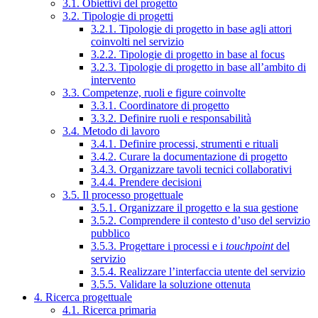
3.1. Obiettivi del progetto
3.2. Tipologie di progetti
3.2.1. Tipologie di progetto in base agli attori
coinvolti nel servizio
3.2.2. Tipologie di progetto in base al focus
3.2.3. Tipologie di progetto in base all’ambito di
intervento
3.3. Competenze, ruoli e figure coinvolte
3.3.1. Coordinatore di progetto
3.3.2. Definire ruoli e responsabilità
3.4. Metodo di lavoro
3.4.1. Definire processi, strumenti e rituali
3.4.2. Curare la documentazione di progetto
3.4.3. Organizzare tavoli tecnici collaborativi
3.4.4. Prendere decisioni
3.5. Il processo progettuale
3.5.1. Organizzare il progetto e la sua gestione
3.5.2. Comprendere il contesto d’uso del servizio
pubblico
3.5.3. Progettare i processi e i
touchpoint
del
servizio
3.5.4. Realizzare l’interfaccia utente del servizio
3.5.5. Validare la soluzione ottenuta
4. Ricerca progettuale
4.1. Ricerca primaria