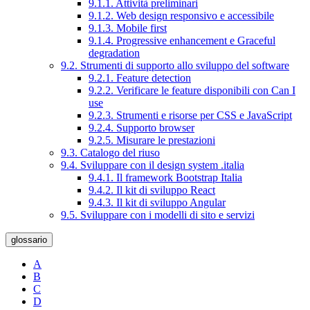
9.1.1. Attività preliminari
9.1.2. Web design responsivo e accessibile
9.1.3. Mobile first
9.1.4. Progressive enhancement e Graceful
degradation
9.2. Strumenti di supporto allo sviluppo del software
9.2.1. Feature detection
9.2.2. Verificare le feature disponibili con Can I
use
9.2.3. Strumenti e risorse per CSS e JavaScript
9.2.4. Supporto browser
9.2.5. Misurare le prestazioni
9.3. Catalogo del riuso
9.4. Sviluppare con il design system .italia
9.4.1. Il framework Bootstrap Italia
9.4.2. Il kit di sviluppo React
9.4.3. Il kit di sviluppo Angular
9.5. Sviluppare con i modelli di sito e servizi
glossario
A
B
C
D