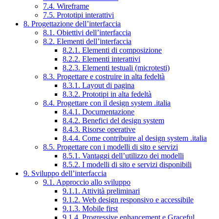
7.4. Wireframe
7.5. Prototipi interattivi
8. Progettazione dell’interfaccia
8.1. Obiettivi dell’interfaccia
8.2. Elementi dell’interfaccia
8.2.1. Elementi di composizione
8.2.2. Elementi interattivi
8.2.3. Elementi testuali (microtesti)
8.3. Progettare e costruire in alta fedeltà
8.3.1. Layout di pagina
8.3.2. Prototipi in alta fedeltà
8.4. Progettare con il design system .italia
8.4.1. Documentazione
8.4.2. Benefici del design system
8.4.3. Risorse operative
8.4.4. Come contribuire al design system .italia
8.5. Progettare con i modelli di sito e servizi
8.5.1. Vantaggi dell’utilizzo dei modelli
8.5.2. I modelli di sito e servizi disponibili
9. Sviluppo dell’interfaccia
9.1. Approccio allo sviluppo
9.1.1. Attività preliminari
9.1.2. Web design responsivo e accessibile
9.1.3. Mobile first
9.1.4. Progressive enhancement e Graceful