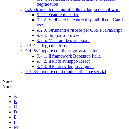
degradation
9.2. Strumenti di supporto allo sviluppo del software
9.2.1. Feature detection
9.2.2. Verificare le feature disponibili con Can I
use
9.2.3. Strumenti e risorse per CSS e JavaScript
9.2.4. Supporto browser
9.2.5. Misurare le prestazioni
9.3. Catalogo del riuso
9.4. Sviluppare con il design system .italia
9.4.1. Il framework Bootstrap Italia
9.4.2. Il kit di sviluppo React
9.4.3. Il kit di sviluppo Angular
9.5. Sviluppare con i modelli di sito e servizi
None
None
A
B
C
D
E
I
M