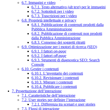
6.7. Immagini e video
6.7.1. Testo alternativo (alt text) per le immagini
6.7.2. Sottotitoli per i video
6.7.3. Trascrizioni per i video
6.8. Proprietà intellettuale e privacy
6.8.1. Pubblicazione di contenuti prodotti dalla
Pubblica Amministrazione
6.8.2. Pubblicazione di contenuti non prodotti
dalla Pubblica Amministrazione
6.8.3. Consenso dei soggetti ritratti
6.9. Ottimizzazione per i motori di ricerca (SEO)
6.9.1. I fattori
on-page
6.9.2. I fattori
off-page
6.9.3. Strumenti di diagnostica SEO: Search
Console
6.10. Gestire i contenuti
6.10.1. L’inventario dei contenuti
6.10.2. Revisionare i contenuti
6.10.3. Migrare i contenuti
6.10.4. Pubblicare i contenuti
7. Progettazione dell’interazione
7.1. Caratteristiche dell’interazione
7.2. User stories per definire l’interazione
7.2.1. Differenza tra scenari e user stories
7.3. Flussi di interazione