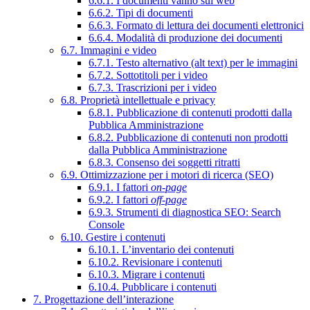
6.6.1. I documenti vanno sul web
6.6.2. Tipi di documenti
6.6.3. Formato di lettura dei documenti elettronici
6.6.4. Modalità di produzione dei documenti
6.7. Immagini e video
6.7.1. Testo alternativo (alt text) per le immagini
6.7.2. Sottotitoli per i video
6.7.3. Trascrizioni per i video
6.8. Proprietà intellettuale e privacy
6.8.1. Pubblicazione di contenuti prodotti dalla
Pubblica Amministrazione
6.8.2. Pubblicazione di contenuti non prodotti
dalla Pubblica Amministrazione
6.8.3. Consenso dei soggetti ritratti
6.9. Ottimizzazione per i motori di ricerca (SEO)
6.9.1. I fattori
on-page
6.9.2. I fattori
off-page
6.9.3. Strumenti di diagnostica SEO: Search
Console
6.10. Gestire i contenuti
6.10.1. L’inventario dei contenuti
6.10.2. Revisionare i contenuti
6.10.3. Migrare i contenuti
6.10.4. Pubblicare i contenuti
7. Progettazione dell’interazione