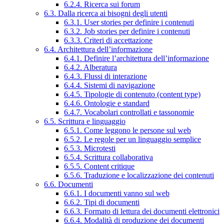
6.2.4. Ricerca sui forum
6.3. Dalla ricerca ai bisogni degli utenti
6.3.1. User stories per definire i contenuti
6.3.2. Job stories per definire i contenuti
6.3.3. Criteri di accettazione
6.4. Architettura dell’informazione
6.4.1. Definire l’architettura dell’informazione
6.4.2. Alberatura
6.4.3. Flussi di interazione
6.4.4. Sistemi di navigazione
6.4.5. Tipologie di contenuto (content type)
6.4.6. Ontologie e standard
6.4.7. Vocabolari controllati e tassonomie
6.5. Scrittura e linguaggio
6.5.1. Come leggono le persone sul web
6.5.2. Le regole per un linguaggio semplice
6.5.3. Microtesti
6.5.4. Scrittura collaborativa
6.5.5. Content critique
6.5.6. Traduzione e localizzazione dei contenuti
6.6. Documenti
6.6.1. I documenti vanno sul web
6.6.2. Tipi di documenti
6.6.3. Formato di lettura dei documenti elettronici
6.6.4. Modalità di produzione dei documenti