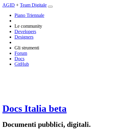
AGID
+
Team Digitale
Piano Triennale
Le community
Developers
Designers
Gli strumenti
Forum
Docs
GitHub
Docs Italia
beta
Documenti pubblici, digitali.