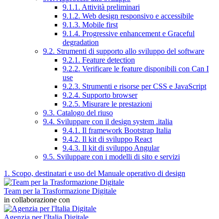
9.1.1. Attività preliminari
9.1.2. Web design responsivo e accessibile
9.1.3. Mobile first
9.1.4. Progressive enhancement e Graceful
degradation
9.2. Strumenti di supporto allo sviluppo del software
9.2.1. Feature detection
9.2.2. Verificare le feature disponibili con Can I
use
9.2.3. Strumenti e risorse per CSS e JavaScript
9.2.4. Supporto browser
9.2.5. Misurare le prestazioni
9.3. Catalogo del riuso
9.4. Sviluppare con il design system .italia
9.4.1. Il framework Bootstrap Italia
9.4.2. Il kit di sviluppo React
9.4.3. Il kit di sviluppo Angular
9.5. Sviluppare con i modelli di sito e servizi
1. Scopo, destinatari e uso del Manuale operativo di design
Team per la Trasformazione Digitale
in collaborazione con
Agenzia per l'Italia Digitale