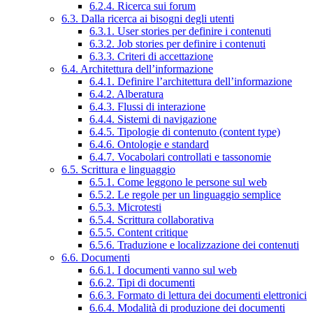
6.2.4. Ricerca sui forum
6.3. Dalla ricerca ai bisogni degli utenti
6.3.1. User stories per definire i contenuti
6.3.2. Job stories per definire i contenuti
6.3.3. Criteri di accettazione
6.4. Architettura dell’informazione
6.4.1. Definire l’architettura dell’informazione
6.4.2. Alberatura
6.4.3. Flussi di interazione
6.4.4. Sistemi di navigazione
6.4.5. Tipologie di contenuto (content type)
6.4.6. Ontologie e standard
6.4.7. Vocabolari controllati e tassonomie
6.5. Scrittura e linguaggio
6.5.1. Come leggono le persone sul web
6.5.2. Le regole per un linguaggio semplice
6.5.3. Microtesti
6.5.4. Scrittura collaborativa
6.5.5. Content critique
6.5.6. Traduzione e localizzazione dei contenuti
6.6. Documenti
6.6.1. I documenti vanno sul web
6.6.2. Tipi di documenti
6.6.3. Formato di lettura dei documenti elettronici
6.6.4. Modalità di produzione dei documenti