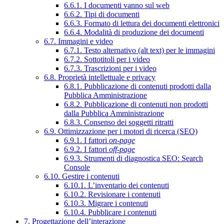
6.6.1. I documenti vanno sul web
6.6.2. Tipi di documenti
6.6.3. Formato di lettura dei documenti elettronici
6.6.4. Modalità di produzione dei documenti
6.7. Immagini e video
6.7.1. Testo alternativo (alt text) per le immagini
6.7.2. Sottotitoli per i video
6.7.3. Trascrizioni per i video
6.8. Proprietà intellettuale e privacy
6.8.1. Pubblicazione di contenuti prodotti dalla
Pubblica Amministrazione
6.8.2. Pubblicazione di contenuti non prodotti
dalla Pubblica Amministrazione
6.8.3. Consenso dei soggetti ritratti
6.9. Ottimizzazione per i motori di ricerca (SEO)
6.9.1. I fattori
on-page
6.9.2. I fattori
off-page
6.9.3. Strumenti di diagnostica SEO: Search
Console
6.10. Gestire i contenuti
6.10.1. L’inventario dei contenuti
6.10.2. Revisionare i contenuti
6.10.3. Migrare i contenuti
6.10.4. Pubblicare i contenuti
7. Progettazione dell’interazione