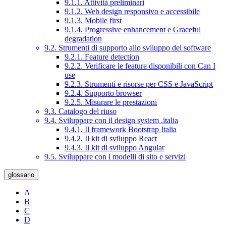
9.1.1. Attività preliminari
9.1.2. Web design responsivo e accessibile
9.1.3. Mobile first
9.1.4. Progressive enhancement e Graceful
degradation
9.2. Strumenti di supporto allo sviluppo del software
9.2.1. Feature detection
9.2.2. Verificare le feature disponibili con Can I
use
9.2.3. Strumenti e risorse per CSS e JavaScript
9.2.4. Supporto browser
9.2.5. Misurare le prestazioni
9.3. Catalogo del riuso
9.4. Sviluppare con il design system .italia
9.4.1. Il framework Bootstrap Italia
9.4.2. Il kit di sviluppo React
9.4.3. Il kit di sviluppo Angular
9.5. Sviluppare con i modelli di sito e servizi
glossario
A
B
C
D