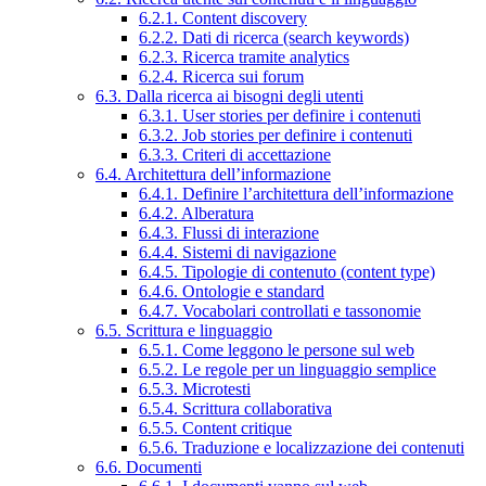
6.2.1. Content discovery
6.2.2. Dati di ricerca (search keywords)
6.2.3. Ricerca tramite analytics
6.2.4. Ricerca sui forum
6.3. Dalla ricerca ai bisogni degli utenti
6.3.1. User stories per definire i contenuti
6.3.2. Job stories per definire i contenuti
6.3.3. Criteri di accettazione
6.4. Architettura dell’informazione
6.4.1. Definire l’architettura dell’informazione
6.4.2. Alberatura
6.4.3. Flussi di interazione
6.4.4. Sistemi di navigazione
6.4.5. Tipologie di contenuto (content type)
6.4.6. Ontologie e standard
6.4.7. Vocabolari controllati e tassonomie
6.5. Scrittura e linguaggio
6.5.1. Come leggono le persone sul web
6.5.2. Le regole per un linguaggio semplice
6.5.3. Microtesti
6.5.4. Scrittura collaborativa
6.5.5. Content critique
6.5.6. Traduzione e localizzazione dei contenuti
6.6. Documenti