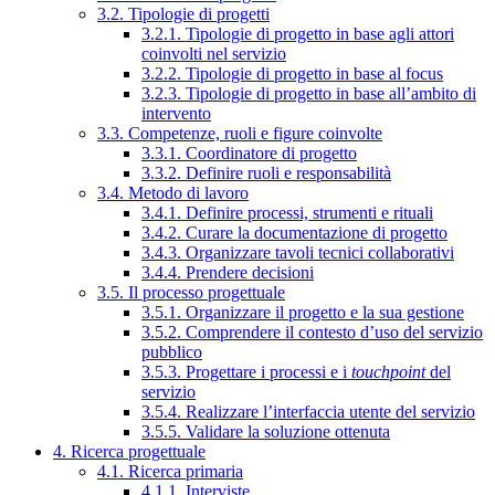
3.2. Tipologie di progetti
3.2.1. Tipologie di progetto in base agli attori
coinvolti nel servizio
3.2.2. Tipologie di progetto in base al focus
3.2.3. Tipologie di progetto in base all’ambito di
intervento
3.3. Competenze, ruoli e figure coinvolte
3.3.1. Coordinatore di progetto
3.3.2. Definire ruoli e responsabilità
3.4. Metodo di lavoro
3.4.1. Definire processi, strumenti e rituali
3.4.2. Curare la documentazione di progetto
3.4.3. Organizzare tavoli tecnici collaborativi
3.4.4. Prendere decisioni
3.5. Il processo progettuale
3.5.1. Organizzare il progetto e la sua gestione
3.5.2. Comprendere il contesto d’uso del servizio
pubblico
3.5.3. Progettare i processi e i
touchpoint
del
servizio
3.5.4. Realizzare l’interfaccia utente del servizio
3.5.5. Validare la soluzione ottenuta
4. Ricerca progettuale
4.1. Ricerca primaria
4.1.1. Interviste