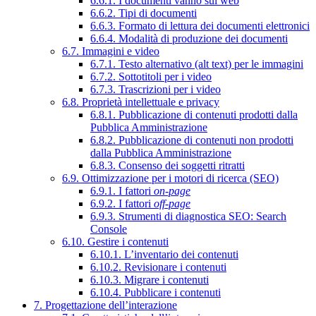
6.6.1. I documenti vanno sul web
6.6.2. Tipi di documenti
6.6.3. Formato di lettura dei documenti elettronici
6.6.4. Modalità di produzione dei documenti
6.7. Immagini e video
6.7.1. Testo alternativo (alt text) per le immagini
6.7.2. Sottotitoli per i video
6.7.3. Trascrizioni per i video
6.8. Proprietà intellettuale e privacy
6.8.1. Pubblicazione di contenuti prodotti dalla
Pubblica Amministrazione
6.8.2. Pubblicazione di contenuti non prodotti
dalla Pubblica Amministrazione
6.8.3. Consenso dei soggetti ritratti
6.9. Ottimizzazione per i motori di ricerca (SEO)
6.9.1. I fattori
on-page
6.9.2. I fattori
off-page
6.9.3. Strumenti di diagnostica SEO: Search
Console
6.10. Gestire i contenuti
6.10.1. L’inventario dei contenuti
6.10.2. Revisionare i contenuti
6.10.3. Migrare i contenuti
6.10.4. Pubblicare i contenuti
7. Progettazione dell’interazione