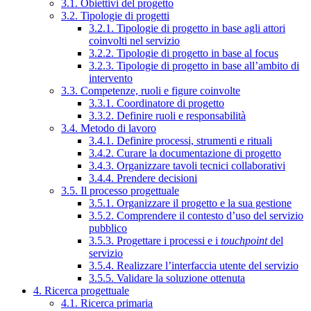
3.1. Obiettivi del progetto
3.2. Tipologie di progetti
3.2.1. Tipologie di progetto in base agli attori
coinvolti nel servizio
3.2.2. Tipologie di progetto in base al focus
3.2.3. Tipologie di progetto in base all’ambito di
intervento
3.3. Competenze, ruoli e figure coinvolte
3.3.1. Coordinatore di progetto
3.3.2. Definire ruoli e responsabilità
3.4. Metodo di lavoro
3.4.1. Definire processi, strumenti e rituali
3.4.2. Curare la documentazione di progetto
3.4.3. Organizzare tavoli tecnici collaborativi
3.4.4. Prendere decisioni
3.5. Il processo progettuale
3.5.1. Organizzare il progetto e la sua gestione
3.5.2. Comprendere il contesto d’uso del servizio
pubblico
3.5.3. Progettare i processi e i
touchpoint
del
servizio
3.5.4. Realizzare l’interfaccia utente del servizio
3.5.5. Validare la soluzione ottenuta
4. Ricerca progettuale
4.1. Ricerca primaria