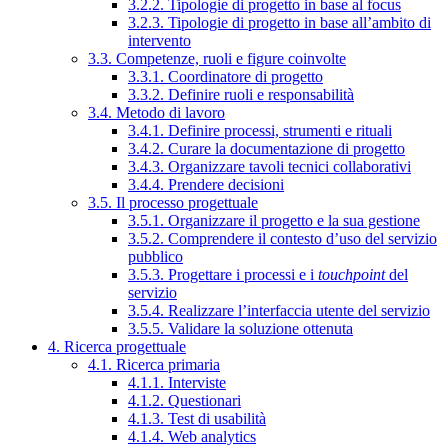
3.2.2. Tipologie di progetto in base al focus
3.2.3. Tipologie di progetto in base all’ambito di
intervento
3.3. Competenze, ruoli e figure coinvolte
3.3.1. Coordinatore di progetto
3.3.2. Definire ruoli e responsabilità
3.4. Metodo di lavoro
3.4.1. Definire processi, strumenti e rituali
3.4.2. Curare la documentazione di progetto
3.4.3. Organizzare tavoli tecnici collaborativi
3.4.4. Prendere decisioni
3.5. Il processo progettuale
3.5.1. Organizzare il progetto e la sua gestione
3.5.2. Comprendere il contesto d’uso del servizio
pubblico
3.5.3. Progettare i processi e i
touchpoint
del
servizio
3.5.4. Realizzare l’interfaccia utente del servizio
3.5.5. Validare la soluzione ottenuta
4. Ricerca progettuale
4.1. Ricerca primaria
4.1.1. Interviste
4.1.2. Questionari
4.1.3. Test di usabilità
4.1.4. Web analytics