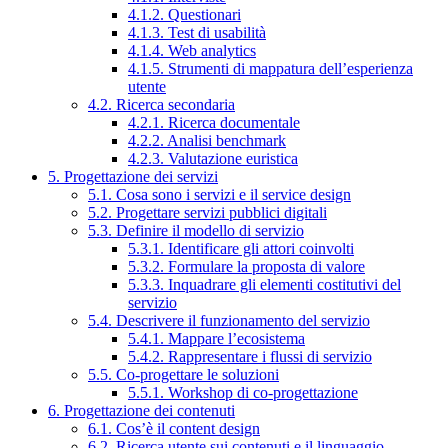
4.1.2. Questionari
4.1.3. Test di usabilità
4.1.4. Web analytics
4.1.5. Strumenti di mappatura dell’esperienza
utente
4.2. Ricerca secondaria
4.2.1. Ricerca documentale
4.2.2. Analisi benchmark
4.2.3. Valutazione euristica
5. Progettazione dei servizi
5.1. Cosa sono i servizi e il service design
5.2. Progettare servizi pubblici digitali
5.3. Definire il modello di servizio
5.3.1. Identificare gli attori coinvolti
5.3.2. Formulare la proposta di valore
5.3.3. Inquadrare gli elementi costitutivi del
servizio
5.4. Descrivere il funzionamento del servizio
5.4.1. Mappare l’ecosistema
5.4.2. Rappresentare i flussi di servizio
5.5. Co-progettare le soluzioni
5.5.1. Workshop di co-progettazione
6. Progettazione dei contenuti
6.1. Cos’è il content design
6.2. Ricerca utente sui contenuti e il linguaggio