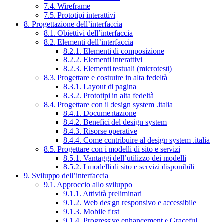
7.4. Wireframe
7.5. Prototipi interattivi
8. Progettazione dell’interfaccia
8.1. Obiettivi dell’interfaccia
8.2. Elementi dell’interfaccia
8.2.1. Elementi di composizione
8.2.2. Elementi interattivi
8.2.3. Elementi testuali (microtesti)
8.3. Progettare e costruire in alta fedeltà
8.3.1. Layout di pagina
8.3.2. Prototipi in alta fedeltà
8.4. Progettare con il design system .italia
8.4.1. Documentazione
8.4.2. Benefici del design system
8.4.3. Risorse operative
8.4.4. Come contribuire al design system .italia
8.5. Progettare con i modelli di sito e servizi
8.5.1. Vantaggi dell’utilizzo dei modelli
8.5.2. I modelli di sito e servizi disponibili
9. Sviluppo dell’interfaccia
9.1. Approccio allo sviluppo
9.1.1. Attività preliminari
9.1.2. Web design responsivo e accessibile
9.1.3. Mobile first
9.1.4. Progressive enhancement e Graceful