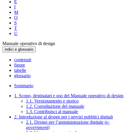
E
I
M
O
S
T
U
Manuale operativo di design
indici e glossario
contenuti
figure
tabelle
glossario
Sommario
1. Scopo, destinatari e uso del Manuale operativo di design
1.1. Versionamento e storico
1.2. Consultazione del manuale
1.3. Contribuisci al manuale
2. Introduzione al design per i servizi pubblici digitali
2.1. Design per l’amministrazione digitale (
e-
government
)