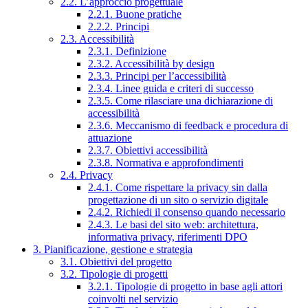
2.2. L’approccio progettuale
2.2.1. Buone pratiche
2.2.2. Principi
2.3. Accessibilità
2.3.1. Definizione
2.3.2. Accessibilità by design
2.3.3. Principi per l’accessibilità
2.3.4. Linee guida e criteri di successo
2.3.5. Come rilasciare una dichiarazione di
accessibilità
2.3.6. Meccanismo di feedback e procedura di
attuazione
2.3.7. Obiettivi accessibilità
2.3.8. Normativa e approfondimenti
2.4. Privacy
2.4.1. Come rispettare la privacy sin dalla
progettazione di un sito o servizio digitale
2.4.2. Richiedi il consenso quando necessario
2.4.3. Le basi del sito web: architettura,
informativa privacy, riferimenti DPO
3. Pianificazione, gestione e strategia
3.1. Obiettivi del progetto
3.2. Tipologie di progetti
3.2.1. Tipologie di progetto in base agli attori
coinvolti nel servizio