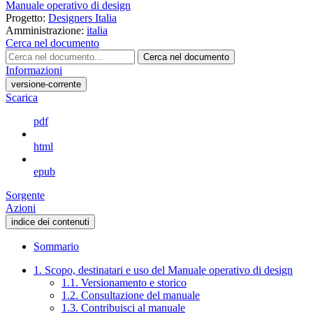
Manuale operativo di design
Progetto:
Designers Italia
Amministrazione:
italia
Cerca nel documento
Cerca nel documento
Informazioni
versione-corrente
Scarica
pdf
html
epub
Sorgente
Azioni
indice dei contenuti
Sommario
1. Scopo, destinatari e uso del Manuale operativo di design
1.1. Versionamento e storico
1.2. Consultazione del manuale
1.3. Contribuisci al manuale