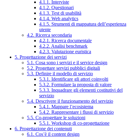
4.1.1. Interviste
4.1.2. Questionari
4.1.3. Test di usabilità
4.1.4. Web analytics
4.1.5. Strumenti di mappatura dell’esperienza
utente
4.2. Ricerca secondaria
4.2.1. Ricerca documentale
4.2.2. Analisi benchmark
4.2.3. Valutazione euristica
5. Progettazione dei servizi
5.1. Cosa sono i servizi e il service design
5.2. Progettare servizi pubblici digitali
5.3. Definire il modello di servizio
5.3.1. Identificare gli attori coinvolti
5.3.2. Formulare la proposta di valore
5.3.3. Inquadrare gli elementi costitutivi del
servizio
5.4. Descrivere il funzionamento del servizio
5.4.1. Mappare l’ecosistema
5.4.2. Rappresentare i flussi di servizio
5.5. Co-progettare le soluzioni
5.5.1. Workshop di co-progettazione
6. Progettazione dei contenuti
6.1. Cos’è il content design