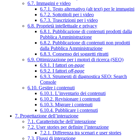
6.7. Immagini e video
6.7.1. Testo alternativo (alt text) per le immagini
6.7.2. Sottotitoli per i video
6.7.3. Trascrizioni per i video
6.8. Proprietà intellettuale e privacy
6.8.1. Pubblicazione di contenuti prodotti dalla
Pubblica Amministrazione
6.8.2. Pubblicazione di contenuti non prodotti
dalla Pubblica Amministrazione
6.8.3. Consenso dei soggetti ritratti
6.9. Ottimizzazione per i motori di ricerca (SEO)
6.9.1. I fattori
on-page
6.9.2. I fattori
off-page
6.9.3. Strumenti di diagnostica SEO: Search
Console
6.10. Gestire i contenuti
6.10.1. L’inventario dei contenuti
6.10.2. Revisionare i contenuti
6.10.3. Migrare i contenuti
6.10.4. Pubblicare i contenuti
7. Progettazione dell’interazione
7.1. Caratteristiche dell’interazione
7.2. User stories per definire l’interazione
7.2.1. Differenza tra scenari e user stories
7.3. Flussi di interazione