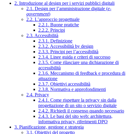
2. Introduzione al design per i servizi pubblici digitali
2.1. Design per l’amministrazione digitale (
e-
government
)
2.2. L’approccio progettuale
2.2.1. Buone pratiche
2.2.2. Principi
2.3. Accessibilità
2.3.1. Definizione
2.3.2. Accessibilità by design
2.3.3. Principi per l’accessibilità
2.3.4. Linee guida e criteri di successo
2.3.5. Come rilasciare una dichiarazione di
accessibilità
2.3.6. Meccanismo di feedback e procedura di
attuazione
2.3.7. Obiettivi accessibilità
2.3.8. Normativa e approfondimenti
2.4. Privacy
2.4.1. Come rispettare la privacy sin dalla
progettazione di un sito o servizio digitale
2.4.2. Richiedi il consenso quando necessario
2.4.3. Le basi del sito web: architettura,
informativa privacy, riferimenti DPO
3. Pianificazione, gestione e strategia
3.1. Obiettivi del progetto