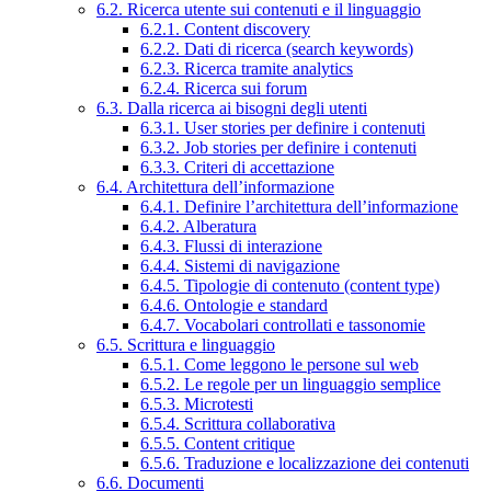
6.2. Ricerca utente sui contenuti e il linguaggio
6.2.1. Content discovery
6.2.2. Dati di ricerca (search keywords)
6.2.3. Ricerca tramite analytics
6.2.4. Ricerca sui forum
6.3. Dalla ricerca ai bisogni degli utenti
6.3.1. User stories per definire i contenuti
6.3.2. Job stories per definire i contenuti
6.3.3. Criteri di accettazione
6.4. Architettura dell’informazione
6.4.1. Definire l’architettura dell’informazione
6.4.2. Alberatura
6.4.3. Flussi di interazione
6.4.4. Sistemi di navigazione
6.4.5. Tipologie di contenuto (content type)
6.4.6. Ontologie e standard
6.4.7. Vocabolari controllati e tassonomie
6.5. Scrittura e linguaggio
6.5.1. Come leggono le persone sul web
6.5.2. Le regole per un linguaggio semplice
6.5.3. Microtesti
6.5.4. Scrittura collaborativa
6.5.5. Content critique
6.5.6. Traduzione e localizzazione dei contenuti
6.6. Documenti