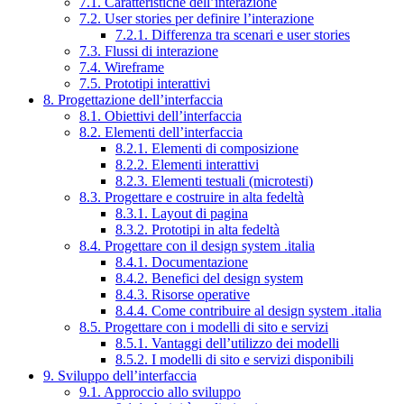
7.1. Caratteristiche dell’interazione
7.2. User stories per definire l’interazione
7.2.1. Differenza tra scenari e user stories
7.3. Flussi di interazione
7.4. Wireframe
7.5. Prototipi interattivi
8. Progettazione dell’interfaccia
8.1. Obiettivi dell’interfaccia
8.2. Elementi dell’interfaccia
8.2.1. Elementi di composizione
8.2.2. Elementi interattivi
8.2.3. Elementi testuali (microtesti)
8.3. Progettare e costruire in alta fedeltà
8.3.1. Layout di pagina
8.3.2. Prototipi in alta fedeltà
8.4. Progettare con il design system .italia
8.4.1. Documentazione
8.4.2. Benefici del design system
8.4.3. Risorse operative
8.4.4. Come contribuire al design system .italia
8.5. Progettare con i modelli di sito e servizi
8.5.1. Vantaggi dell’utilizzo dei modelli
8.5.2. I modelli di sito e servizi disponibili
9. Sviluppo dell’interfaccia
9.1. Approccio allo sviluppo