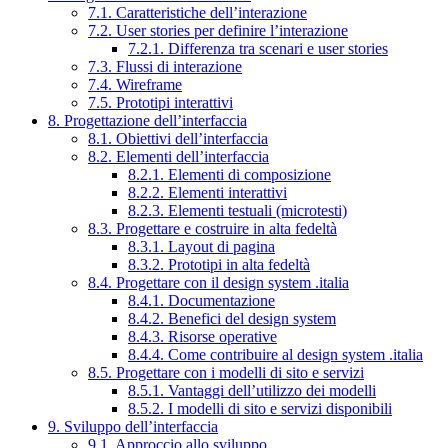
7.1. Caratteristiche dell’interazione
7.2. User stories per definire l’interazione
7.2.1. Differenza tra scenari e user stories
7.3. Flussi di interazione
7.4. Wireframe
7.5. Prototipi interattivi
8. Progettazione dell’interfaccia
8.1. Obiettivi dell’interfaccia
8.2. Elementi dell’interfaccia
8.2.1. Elementi di composizione
8.2.2. Elementi interattivi
8.2.3. Elementi testuali (microtesti)
8.3. Progettare e costruire in alta fedeltà
8.3.1. Layout di pagina
8.3.2. Prototipi in alta fedeltà
8.4. Progettare con il design system .italia
8.4.1. Documentazione
8.4.2. Benefici del design system
8.4.3. Risorse operative
8.4.4. Come contribuire al design system .italia
8.5. Progettare con i modelli di sito e servizi
8.5.1. Vantaggi dell’utilizzo dei modelli
8.5.2. I modelli di sito e servizi disponibili
9. Sviluppo dell’interfaccia
9.1. Approccio allo sviluppo