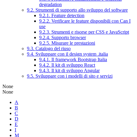
degradation
9.2. Strumenti di supporto allo sviluppo del software
9.2.1. Feature detection
9.2.2. Verificare le feature disponibili con Can I
use
9.2.3. Strumenti e risorse per CSS e JavaScript
9.2.4. Supporto browser
9.2.5. Misurare le prestazioni
9.3. Catalogo del riuso
9.4. Sviluppare con il design system .italia
9.4.1. Il framework Bootstrap Italia
9.4.2. Il kit di sviluppo React
9.4.3. Il kit di sviluppo Angular
9.5. Sviluppare con i modelli di sito e servizi
None
None
A
B
C
D
E
I
M