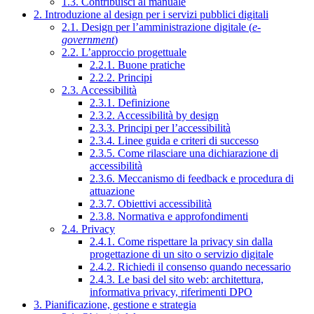
1.3. Contribuisci al manuale
2. Introduzione al design per i servizi pubblici digitali
2.1. Design per l’amministrazione digitale (
e-
government
)
2.2. L’approccio progettuale
2.2.1. Buone pratiche
2.2.2. Principi
2.3. Accessibilità
2.3.1. Definizione
2.3.2. Accessibilità by design
2.3.3. Principi per l’accessibilità
2.3.4. Linee guida e criteri di successo
2.3.5. Come rilasciare una dichiarazione di
accessibilità
2.3.6. Meccanismo di feedback e procedura di
attuazione
2.3.7. Obiettivi accessibilità
2.3.8. Normativa e approfondimenti
2.4. Privacy
2.4.1. Come rispettare la privacy sin dalla
progettazione di un sito o servizio digitale
2.4.2. Richiedi il consenso quando necessario
2.4.3. Le basi del sito web: architettura,
informativa privacy, riferimenti DPO
3. Pianificazione, gestione e strategia