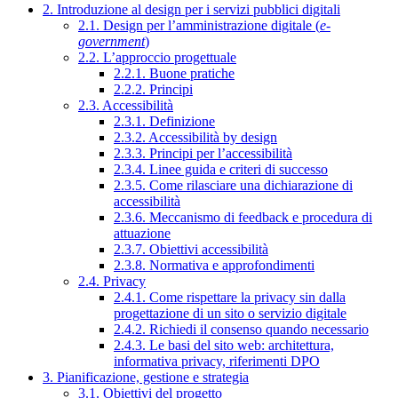
2. Introduzione al design per i servizi pubblici digitali
2.1. Design per l’amministrazione digitale (
e-
government
)
2.2. L’approccio progettuale
2.2.1. Buone pratiche
2.2.2. Principi
2.3. Accessibilità
2.3.1. Definizione
2.3.2. Accessibilità by design
2.3.3. Principi per l’accessibilità
2.3.4. Linee guida e criteri di successo
2.3.5. Come rilasciare una dichiarazione di
accessibilità
2.3.6. Meccanismo di feedback e procedura di
attuazione
2.3.7. Obiettivi accessibilità
2.3.8. Normativa e approfondimenti
2.4. Privacy
2.4.1. Come rispettare la privacy sin dalla
progettazione di un sito o servizio digitale
2.4.2. Richiedi il consenso quando necessario
2.4.3. Le basi del sito web: architettura,
informativa privacy, riferimenti DPO
3. Pianificazione, gestione e strategia
3.1. Obiettivi del progetto