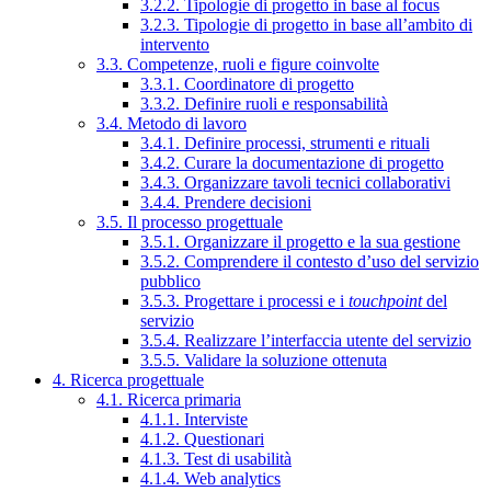
3.2.2. Tipologie di progetto in base al focus
3.2.3. Tipologie di progetto in base all’ambito di
intervento
3.3. Competenze, ruoli e figure coinvolte
3.3.1. Coordinatore di progetto
3.3.2. Definire ruoli e responsabilità
3.4. Metodo di lavoro
3.4.1. Definire processi, strumenti e rituali
3.4.2. Curare la documentazione di progetto
3.4.3. Organizzare tavoli tecnici collaborativi
3.4.4. Prendere decisioni
3.5. Il processo progettuale
3.5.1. Organizzare il progetto e la sua gestione
3.5.2. Comprendere il contesto d’uso del servizio
pubblico
3.5.3. Progettare i processi e i
touchpoint
del
servizio
3.5.4. Realizzare l’interfaccia utente del servizio
3.5.5. Validare la soluzione ottenuta
4. Ricerca progettuale
4.1. Ricerca primaria
4.1.1. Interviste
4.1.2. Questionari
4.1.3. Test di usabilità
4.1.4. Web analytics