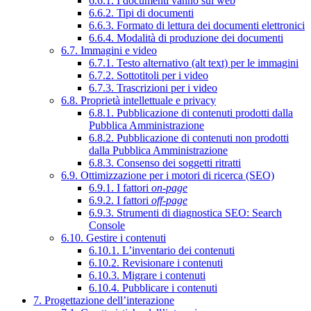
6.6.1. I documenti vanno sul web
6.6.2. Tipi di documenti
6.6.3. Formato di lettura dei documenti elettronici
6.6.4. Modalità di produzione dei documenti
6.7. Immagini e video
6.7.1. Testo alternativo (alt text) per le immagini
6.7.2. Sottotitoli per i video
6.7.3. Trascrizioni per i video
6.8. Proprietà intellettuale e privacy
6.8.1. Pubblicazione di contenuti prodotti dalla
Pubblica Amministrazione
6.8.2. Pubblicazione di contenuti non prodotti
dalla Pubblica Amministrazione
6.8.3. Consenso dei soggetti ritratti
6.9. Ottimizzazione per i motori di ricerca (SEO)
6.9.1. I fattori
on-page
6.9.2. I fattori
off-page
6.9.3. Strumenti di diagnostica SEO: Search
Console
6.10. Gestire i contenuti
6.10.1. L’inventario dei contenuti
6.10.2. Revisionare i contenuti
6.10.3. Migrare i contenuti
6.10.4. Pubblicare i contenuti
7. Progettazione dell’interazione