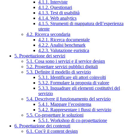
4.1.1. Interviste
4.1.2. Questionari
4.1.3. Test di usabilità
4.1.4. Web analytics
4.1.5. Strumenti di mappatura dell’esperienza
utente
4.2. Ricerca secondaria
4.2.1. Ricerca documentale
4.2.2. Analisi benchmark
4.2.3. Valutazione euristica
5. Progettazione dei servizi
5.1. Cosa sono i servizi e il service design
5.2. Progettare servizi pubblici digitali
5.3. Definire il modello di servizio
5.3.1. Identificare gli attori coinvolti
5.3.2. Formulare la proposta di valore
5.3.3. Inquadrare gli elementi costitutivi del
servizio
5.4. Descrivere il funzionamento del servizio
5.4.1. Mappare l’ecosistema
5.4.2. Rappresentare i flussi di servizio
5.5. Co-progettare le soluzioni
5.5.1. Workshop di co-progettazione
6. Progettazione dei contenuti
6.1. Cos’è il content design