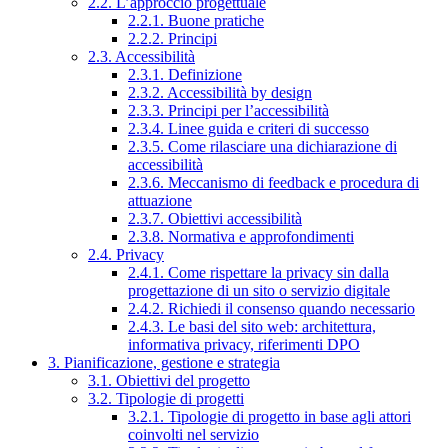
2.2. L’approccio progettuale
2.2.1. Buone pratiche
2.2.2. Principi
2.3. Accessibilità
2.3.1. Definizione
2.3.2. Accessibilità by design
2.3.3. Principi per l’accessibilità
2.3.4. Linee guida e criteri di successo
2.3.5. Come rilasciare una dichiarazione di
accessibilità
2.3.6. Meccanismo di feedback e procedura di
attuazione
2.3.7. Obiettivi accessibilità
2.3.8. Normativa e approfondimenti
2.4. Privacy
2.4.1. Come rispettare la privacy sin dalla
progettazione di un sito o servizio digitale
2.4.2. Richiedi il consenso quando necessario
2.4.3. Le basi del sito web: architettura,
informativa privacy, riferimenti DPO
3. Pianificazione, gestione e strategia
3.1. Obiettivi del progetto
3.2. Tipologie di progetti
3.2.1. Tipologie di progetto in base agli attori
coinvolti nel servizio