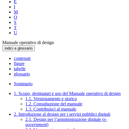
E
I
M
O
S
T
U
Manuale operativo di design
indici e glossario
contenuti
figure
tabelle
glossario
Sommario
1. Scopo, destinatari e uso del Manuale operativo di design
1.1. Versionamento e storico
1.2. Consultazione del manuale
1.3. Contribuisci al manuale
2. Introduzione al design per i servizi pubblici digitali
2.1. Design per l’amministrazione digitale (
e-
government
)