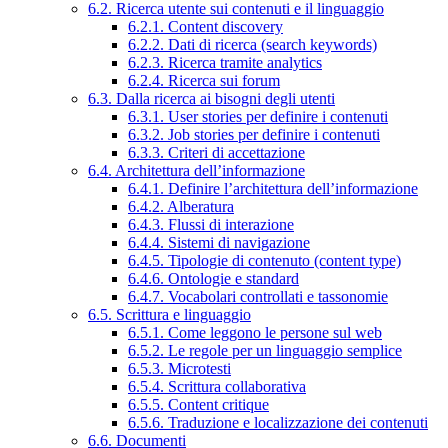
6.2. Ricerca utente sui contenuti e il linguaggio
6.2.1. Content discovery
6.2.2. Dati di ricerca (search keywords)
6.2.3. Ricerca tramite analytics
6.2.4. Ricerca sui forum
6.3. Dalla ricerca ai bisogni degli utenti
6.3.1. User stories per definire i contenuti
6.3.2. Job stories per definire i contenuti
6.3.3. Criteri di accettazione
6.4. Architettura dell’informazione
6.4.1. Definire l’architettura dell’informazione
6.4.2. Alberatura
6.4.3. Flussi di interazione
6.4.4. Sistemi di navigazione
6.4.5. Tipologie di contenuto (content type)
6.4.6. Ontologie e standard
6.4.7. Vocabolari controllati e tassonomie
6.5. Scrittura e linguaggio
6.5.1. Come leggono le persone sul web
6.5.2. Le regole per un linguaggio semplice
6.5.3. Microtesti
6.5.4. Scrittura collaborativa
6.5.5. Content critique
6.5.6. Traduzione e localizzazione dei contenuti
6.6. Documenti