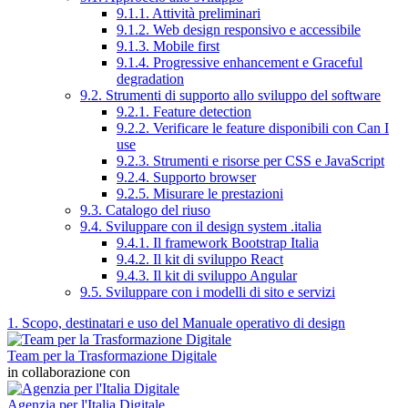
9.1.1. Attività preliminari
9.1.2. Web design responsivo e accessibile
9.1.3. Mobile first
9.1.4. Progressive enhancement e Graceful
degradation
9.2. Strumenti di supporto allo sviluppo del software
9.2.1. Feature detection
9.2.2. Verificare le feature disponibili con Can I
use
9.2.3. Strumenti e risorse per CSS e JavaScript
9.2.4. Supporto browser
9.2.5. Misurare le prestazioni
9.3. Catalogo del riuso
9.4. Sviluppare con il design system .italia
9.4.1. Il framework Bootstrap Italia
9.4.2. Il kit di sviluppo React
9.4.3. Il kit di sviluppo Angular
9.5. Sviluppare con i modelli di sito e servizi
1. Scopo, destinatari e uso del Manuale operativo di design
Team per la Trasformazione Digitale
in collaborazione con
Agenzia per l'Italia Digitale