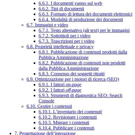
6.6.1. I documenti vanno sul web
6.6.2. Tipi di documenti
6.6.3. Formato di lettura dei documenti elettronici
6.6.4. Modalità di produzione dei documenti
6.7. Immagini e video
6.7.1. Testo alternativo (alt text) per le immagini
6.7.2. Sottotitoli per i video
6.7.3. Trascrizioni per i video
6.8. Proprietà intellettuale e privacy
6.8.1. Pubblicazione di contenuti prodotti dalla
Pubblica Amministrazione
6.8.2. Pubblicazione di contenuti non prodotti
dalla Pubblica Amministrazione
6.8.3. Consenso dei soggetti ritratti
6.9. Ottimizzazione per i motori di ricerca (SEO)
6.9.1. I fattori
on-page
6.9.2. I fattori
off-page
6.9.3. Strumenti di diagnostica SEO: Search
Console
6.10. Gestire i contenuti
6.10.1. L’inventario dei contenuti
6.10.2. Revisionare i contenuti
6.10.3. Migrare i contenuti
6.10.4. Pubblicare i contenuti
7. Progettazione dell’interazione