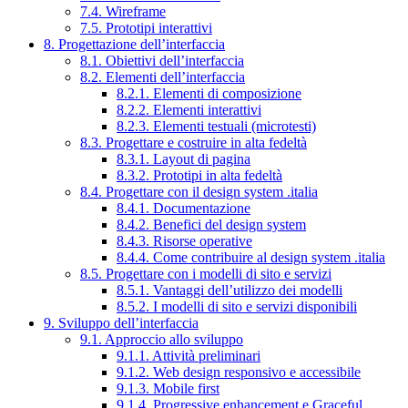
7.4. Wireframe
7.5. Prototipi interattivi
8. Progettazione dell’interfaccia
8.1. Obiettivi dell’interfaccia
8.2. Elementi dell’interfaccia
8.2.1. Elementi di composizione
8.2.2. Elementi interattivi
8.2.3. Elementi testuali (microtesti)
8.3. Progettare e costruire in alta fedeltà
8.3.1. Layout di pagina
8.3.2. Prototipi in alta fedeltà
8.4. Progettare con il design system .italia
8.4.1. Documentazione
8.4.2. Benefici del design system
8.4.3. Risorse operative
8.4.4. Come contribuire al design system .italia
8.5. Progettare con i modelli di sito e servizi
8.5.1. Vantaggi dell’utilizzo dei modelli
8.5.2. I modelli di sito e servizi disponibili
9. Sviluppo dell’interfaccia
9.1. Approccio allo sviluppo
9.1.1. Attività preliminari
9.1.2. Web design responsivo e accessibile
9.1.3. Mobile first
9.1.4. Progressive enhancement e Graceful