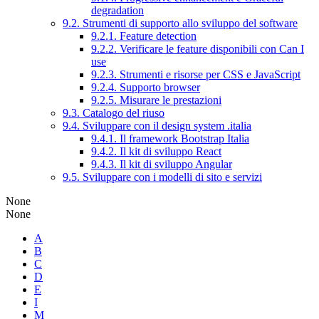
degradation
9.2. Strumenti di supporto allo sviluppo del software
9.2.1. Feature detection
9.2.2. Verificare le feature disponibili con Can I
use
9.2.3. Strumenti e risorse per CSS e JavaScript
9.2.4. Supporto browser
9.2.5. Misurare le prestazioni
9.3. Catalogo del riuso
9.4. Sviluppare con il design system .italia
9.4.1. Il framework Bootstrap Italia
9.4.2. Il kit di sviluppo React
9.4.3. Il kit di sviluppo Angular
9.5. Sviluppare con i modelli di sito e servizi
None
None
A
B
C
D
E
I
M