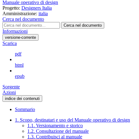
Manuale operativo di design
Progetto:
Designers Italia
Amministrazione:
italia
Cerca nel documento
Cerca nel documento
Informazioni
versione-corrente
Scarica
pdf
html
epub
Sorgente
Azioni
indice dei contenuti
Sommario
1. Scopo, destinatari e uso del Manuale operativo di design
1.1. Versionamento e storico
1.2. Consultazione del manuale
1.3. Contribuisci al manuale