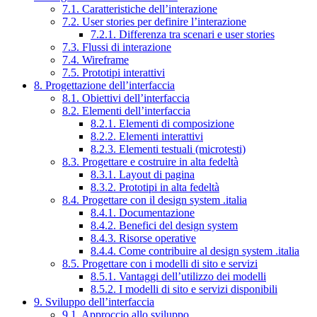
7.1. Caratteristiche dell’interazione
7.2. User stories per definire l’interazione
7.2.1. Differenza tra scenari e user stories
7.3. Flussi di interazione
7.4. Wireframe
7.5. Prototipi interattivi
8. Progettazione dell’interfaccia
8.1. Obiettivi dell’interfaccia
8.2. Elementi dell’interfaccia
8.2.1. Elementi di composizione
8.2.2. Elementi interattivi
8.2.3. Elementi testuali (microtesti)
8.3. Progettare e costruire in alta fedeltà
8.3.1. Layout di pagina
8.3.2. Prototipi in alta fedeltà
8.4. Progettare con il design system .italia
8.4.1. Documentazione
8.4.2. Benefici del design system
8.4.3. Risorse operative
8.4.4. Come contribuire al design system .italia
8.5. Progettare con i modelli di sito e servizi
8.5.1. Vantaggi dell’utilizzo dei modelli
8.5.2. I modelli di sito e servizi disponibili
9. Sviluppo dell’interfaccia
9.1. Approccio allo sviluppo