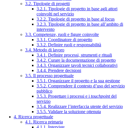
3.2. Tipologie di progetti
3.2.1. Tipologie di progetto in base agli attori
coinvolti nel servizio
3.2.2. Tipologie di progetto in base al focus
3.2.3. Tipologie di progetto in base all’ambito di
intervento
3.3. Competenze, ruoli e figure coinvolte
3.3.1. Coordinatore di progetto
3.3.2. Definire ruoli e responsabilità
3.4. Metodo di lavoro
3.4.1. Definire processi, strumenti e rituali
3.4.2. Curare la documentazione di progetto
3.4.3. Organizzare tavoli tecnici collaborativi
3.4.4. Prendere decisioni
3.5. Il processo progettuale
3.5.1. Organizzare il progetto e la sua gestione
3.5.2. Comprendere il contesto d’uso del servizio
pubblico
3.5.3. Progettare i processi e i
touchpoint
del
servizio
3.5.4. Realizzare l’interfaccia utente del servizio
3.5.5. Validare la soluzione ottenuta
4. Ricerca progettuale
4.1. Ricerca primaria
4.1.1. Interviste