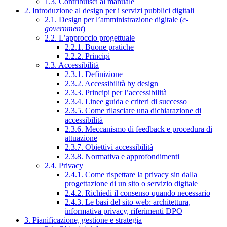
1.3. Contribuisci al manuale
2. Introduzione al design per i servizi pubblici digitali
2.1. Design per l’amministrazione digitale (
e-
government
)
2.2. L’approccio progettuale
2.2.1. Buone pratiche
2.2.2. Principi
2.3. Accessibilità
2.3.1. Definizione
2.3.2. Accessibilità by design
2.3.3. Principi per l’accessibilità
2.3.4. Linee guida e criteri di successo
2.3.5. Come rilasciare una dichiarazione di
accessibilità
2.3.6. Meccanismo di feedback e procedura di
attuazione
2.3.7. Obiettivi accessibilità
2.3.8. Normativa e approfondimenti
2.4. Privacy
2.4.1. Come rispettare la privacy sin dalla
progettazione di un sito o servizio digitale
2.4.2. Richiedi il consenso quando necessario
2.4.3. Le basi del sito web: architettura,
informativa privacy, riferimenti DPO
3. Pianificazione, gestione e strategia