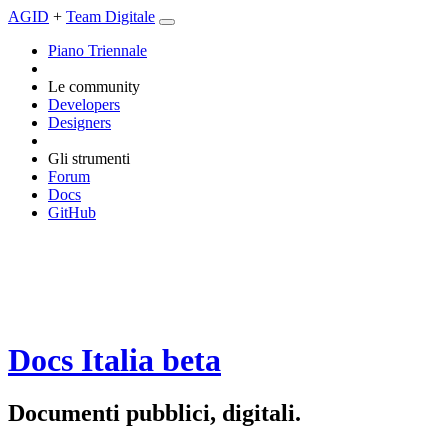
AGID
+
Team Digitale
Piano Triennale
Le community
Developers
Designers
Gli strumenti
Forum
Docs
GitHub
Docs Italia
beta
Documenti pubblici, digitali.