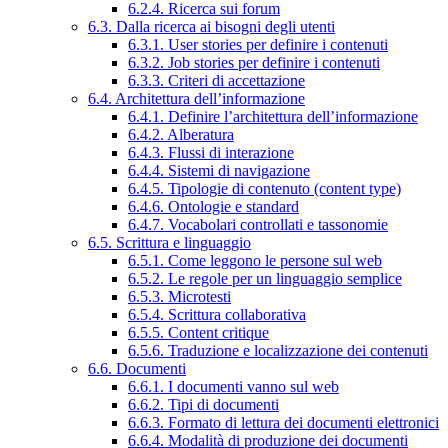
6.2.4. Ricerca sui forum
6.3. Dalla ricerca ai bisogni degli utenti
6.3.1. User stories per definire i contenuti
6.3.2. Job stories per definire i contenuti
6.3.3. Criteri di accettazione
6.4. Architettura dell’informazione
6.4.1. Definire l’architettura dell’informazione
6.4.2. Alberatura
6.4.3. Flussi di interazione
6.4.4. Sistemi di navigazione
6.4.5. Tipologie di contenuto (content type)
6.4.6. Ontologie e standard
6.4.7. Vocabolari controllati e tassonomie
6.5. Scrittura e linguaggio
6.5.1. Come leggono le persone sul web
6.5.2. Le regole per un linguaggio semplice
6.5.3. Microtesti
6.5.4. Scrittura collaborativa
6.5.5. Content critique
6.5.6. Traduzione e localizzazione dei contenuti
6.6. Documenti
6.6.1. I documenti vanno sul web
6.6.2. Tipi di documenti
6.6.3. Formato di lettura dei documenti elettronici
6.6.4. Modalità di produzione dei documenti