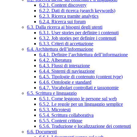
6.2.1. Content discovery
6.2.2. Dati di ricerca (search keywords)
6.2.3. Ricerca tramite analytics
6.2.4. Ricerca sui forum
6.3. Dalla ricerca ai bisogni degli utenti
6.3.1. User stories per definire i contenuti
6.3.2. Job stories per definire i contenuti
6.3.3. Criteri di accettazione
6.4. Architettura dell’informazione
6.4.1. Definire l’architettura dell’informazione
6.4.2. Alberatura
6.4.3. Flussi di interazione
6.4.4. Sistemi di navigazione
6.4.5. Tipologie di contenuto (content type)
6.4.6. Ontologie e standard
6.4.7. Vocabolari controllati e tassonomie
6.5. Scrittura e linguaggio
6.5.1. Come leggono le persone sul web
6.5.2. Le regole per un linguaggio semplice
6.5.3. Microtesti
6.5.4. Scrittura collaborativa
6.5.5. Content critique
6.5.6. Traduzione e localizzazione dei contenuti
6.6. Documenti