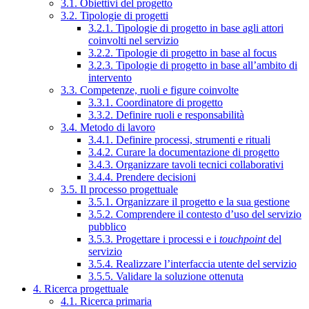
3.1. Obiettivi del progetto
3.2. Tipologie di progetti
3.2.1. Tipologie di progetto in base agli attori
coinvolti nel servizio
3.2.2. Tipologie di progetto in base al focus
3.2.3. Tipologie di progetto in base all’ambito di
intervento
3.3. Competenze, ruoli e figure coinvolte
3.3.1. Coordinatore di progetto
3.3.2. Definire ruoli e responsabilità
3.4. Metodo di lavoro
3.4.1. Definire processi, strumenti e rituali
3.4.2. Curare la documentazione di progetto
3.4.3. Organizzare tavoli tecnici collaborativi
3.4.4. Prendere decisioni
3.5. Il processo progettuale
3.5.1. Organizzare il progetto e la sua gestione
3.5.2. Comprendere il contesto d’uso del servizio
pubblico
3.5.3. Progettare i processi e i
touchpoint
del
servizio
3.5.4. Realizzare l’interfaccia utente del servizio
3.5.5. Validare la soluzione ottenuta
4. Ricerca progettuale
4.1. Ricerca primaria