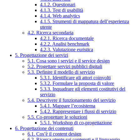
4.1.2. Questionari
4.1.3. Test di usabilità
4.1.4. Web analytics
4.1.5. Strumenti di mappatura dell’esperienza
utente
4.2. Ricerca secondaria
4.2.1. Ricerca documentale
4.2.2. Analisi benchmark
4.2.3. Valutazione euristica
5. Progettazione dei servizi
5.1. Cosa sono i servizi e il service design
5.2. Progettare servizi pubblici digitali
5.3. Definire il modello di servizio
5.3.1. Identificare gli attori coinvolti
5.3.2. Formulare la proposta di valore
5.3.3. Inquadrare gli elementi costitutivi del
servizio
5.4. Descrivere il funzionamento del servizio
5.4.1. Mappare l’ecosistema
5.4.2. Rappresentare i flussi di servizio
5.5. Co-progettare le soluzioni
5.5.1. Workshop di co-progettazione
6. Progettazione dei contenuti
6.1. Cos’è il content design
6.2. Ricerca utente sui contenuti e il linguaggio