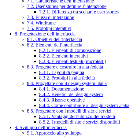
7.1. Caratteristiche dell’interazione
7.2. User stories per definire l’interazione
7.2.1. Differenza tra scenari e user stories
7.3. Flussi di interazione
7.4. Wireframe
7.5. Prototipi interattivi
8. Progettazione dell’interfaccia
8.1. Obiettivi dell’interfaccia
8.2. Elementi dell’interfaccia
8.2.1. Elementi di composizione
8.2.2. Elementi interattivi
8.2.3. Elementi testuali (microtesti)
8.3. Progettare e costruire in alta fedeltà
8.3.1. Layout di pagina
8.3.2. Prototipi in alta fedeltà
8.4. Progettare con il design system .italia
8.4.1. Documentazione
8.4.2. Benefici del design system
8.4.3. Risorse operative
8.4.4. Come contribuire al design system .italia
8.5. Progettare con i modelli di sito e servizi
8.5.1. Vantaggi dell’utilizzo dei modelli
8.5.2. I modelli di sito e servizi disponibili
9. Sviluppo dell’interfaccia
9.1. Approccio allo sviluppo