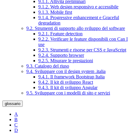
9.1.1. Attività preliminari
9.1.2. Web design responsivo e accessibile
9.1.3. Mobile first
9.1.4. Progressive enhancement e Graceful
degradation
9.2. Strumenti di supporto allo sviluppo del software
9.2.1. Feature detection
9.2.2. Verificare le feature disponibili con Can I
use
9.2.3. Strumenti e risorse per CSS e JavaScript
9.2.4. Supporto browser
9.2.5. Misurare le prestazioni
9.3. Catalogo del riuso
9.4. Sviluppare con il design system .italia
9.4.1. Il framework Bootstrap Italia
9.4.2. Il kit di sviluppo React
9.4.3. Il kit di sviluppo Angular
9.5. Sviluppare con i modelli di sito e servizi
glossario
A
B
C
D