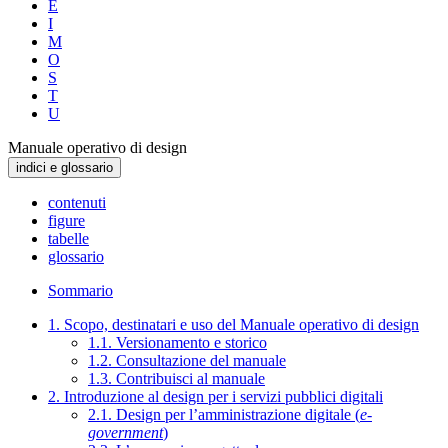
E
I
M
O
S
T
U
Manuale operativo di design
indici e glossario
contenuti
figure
tabelle
glossario
Sommario
1. Scopo, destinatari e uso del Manuale operativo di design
1.1. Versionamento e storico
1.2. Consultazione del manuale
1.3. Contribuisci al manuale
2. Introduzione al design per i servizi pubblici digitali
2.1. Design per l’amministrazione digitale (
e-
government
)