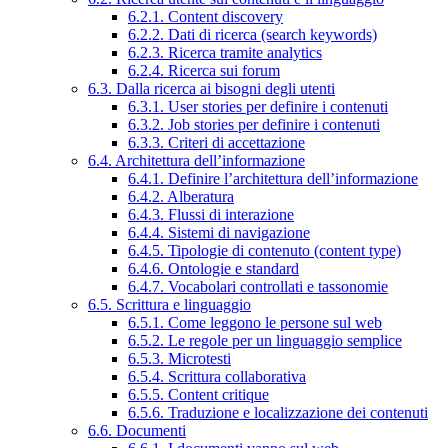
6.2.1. Content discovery
6.2.2. Dati di ricerca (search keywords)
6.2.3. Ricerca tramite analytics
6.2.4. Ricerca sui forum
6.3. Dalla ricerca ai bisogni degli utenti
6.3.1. User stories per definire i contenuti
6.3.2. Job stories per definire i contenuti
6.3.3. Criteri di accettazione
6.4. Architettura dell’informazione
6.4.1. Definire l’architettura dell’informazione
6.4.2. Alberatura
6.4.3. Flussi di interazione
6.4.4. Sistemi di navigazione
6.4.5. Tipologie di contenuto (content type)
6.4.6. Ontologie e standard
6.4.7. Vocabolari controllati e tassonomie
6.5. Scrittura e linguaggio
6.5.1. Come leggono le persone sul web
6.5.2. Le regole per un linguaggio semplice
6.5.3. Microtesti
6.5.4. Scrittura collaborativa
6.5.5. Content critique
6.5.6. Traduzione e localizzazione dei contenuti
6.6. Documenti