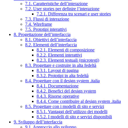
7.1. Caratteristiche dell’interazione
7.2. User stories per definire l’interazione
7.2.1. Differenza tra scenari e user stories
7.3. Flussi di interazione
7.4. Wireframe
7.5. Prototipi interattivi
8. Progettazione dell’interfaccia
8.1. Obiettivi dell’interfaccia
8.2. Elementi dell’interfaccia
8.2.1. Elementi di composizione
8.2.2. Elementi interattivi
8.2.3. Elementi testuali (microtesti)
8.3. Progettare e costruire in alta fedeltà
8.3.1. Layout di pagina
8.3.2. Prototipi in alta fedeltà
8.4. Progettare con il design system .italia
8.4.1. Documentazione
8.4.2. Benefici del design system
8.4.3. Risorse operative
8.4.4. Come contribuire al design system .italia
8.5. Progettare con i modelli di sito e servizi
8.5.1. Vantaggi dell’utilizzo dei modelli
8.5.2. I modelli di sito e servizi disponibili
9. Sviluppo dell’interfaccia
9.1. Approccio allo sviluppo