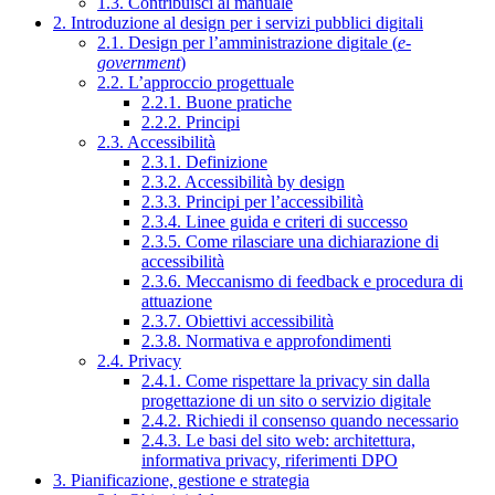
1.3. Contribuisci al manuale
2. Introduzione al design per i servizi pubblici digitali
2.1. Design per l’amministrazione digitale (
e-
government
)
2.2. L’approccio progettuale
2.2.1. Buone pratiche
2.2.2. Principi
2.3. Accessibilità
2.3.1. Definizione
2.3.2. Accessibilità by design
2.3.3. Principi per l’accessibilità
2.3.4. Linee guida e criteri di successo
2.3.5. Come rilasciare una dichiarazione di
accessibilità
2.3.6. Meccanismo di feedback e procedura di
attuazione
2.3.7. Obiettivi accessibilità
2.3.8. Normativa e approfondimenti
2.4. Privacy
2.4.1. Come rispettare la privacy sin dalla
progettazione di un sito o servizio digitale
2.4.2. Richiedi il consenso quando necessario
2.4.3. Le basi del sito web: architettura,
informativa privacy, riferimenti DPO
3. Pianificazione, gestione e strategia