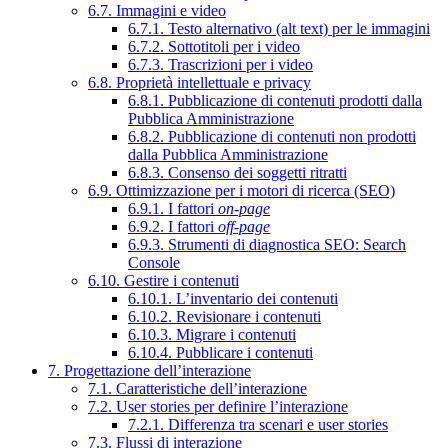
6.7. Immagini e video
6.7.1. Testo alternativo (alt text) per le immagini
6.7.2. Sottotitoli per i video
6.7.3. Trascrizioni per i video
6.8. Proprietà intellettuale e privacy
6.8.1. Pubblicazione di contenuti prodotti dalla
Pubblica Amministrazione
6.8.2. Pubblicazione di contenuti non prodotti
dalla Pubblica Amministrazione
6.8.3. Consenso dei soggetti ritratti
6.9. Ottimizzazione per i motori di ricerca (SEO)
6.9.1. I fattori
on-page
6.9.2. I fattori
off-page
6.9.3. Strumenti di diagnostica SEO: Search
Console
6.10. Gestire i contenuti
6.10.1. L’inventario dei contenuti
6.10.2. Revisionare i contenuti
6.10.3. Migrare i contenuti
6.10.4. Pubblicare i contenuti
7. Progettazione dell’interazione
7.1. Caratteristiche dell’interazione
7.2. User stories per definire l’interazione
7.2.1. Differenza tra scenari e user stories
7.3. Flussi di interazione