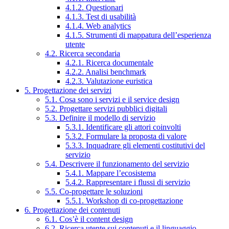
4.1.2. Questionari
4.1.3. Test di usabilità
4.1.4. Web analytics
4.1.5. Strumenti di mappatura dell’esperienza
utente
4.2. Ricerca secondaria
4.2.1. Ricerca documentale
4.2.2. Analisi benchmark
4.2.3. Valutazione euristica
5. Progettazione dei servizi
5.1. Cosa sono i servizi e il service design
5.2. Progettare servizi pubblici digitali
5.3. Definire il modello di servizio
5.3.1. Identificare gli attori coinvolti
5.3.2. Formulare la proposta di valore
5.3.3. Inquadrare gli elementi costitutivi del
servizio
5.4. Descrivere il funzionamento del servizio
5.4.1. Mappare l’ecosistema
5.4.2. Rappresentare i flussi di servizio
5.5. Co-progettare le soluzioni
5.5.1. Workshop di co-progettazione
6. Progettazione dei contenuti
6.1. Cos’è il content design
6.2. Ricerca utente sui contenuti e il linguaggio