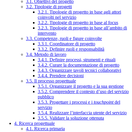
3.1. Obiettivi del progetto
3.2. Tipologie di progetti
3.2.1. Tipologie di progetto in base agli attori
coinvolti nel servizio
3.2.2. Tipologie di progetto in base al focus
3.2.3. Tipologie di progetto in base all’ambito di
intervento
3.3. Competenze, ruoli e figure coinvolte
3.3.1. Coordinatore di progetto
3.3.2. Definire ruoli e responsabilità
3.4. Metodo di lavoro
3.4.1. Definire processi, strumenti e rituali
3.4.2. Curare la documentazione di progetto
3.4.3. Organizzare tavoli tecnici collaborativi
3.4.4. Prendere decisioni
3.5. Il processo progettuale
3.5.1. Organizzare il progetto e la sua gestione
3.5.2. Comprendere il contesto d’uso del servizio
pubblico
3.5.3. Progettare i processi e i
touchpoint
del
servizio
3.5.4. Realizzare l’interfaccia utente del servizio
3.5.5. Validare la soluzione ottenuta
4. Ricerca progettuale
4.1. Ricerca primaria