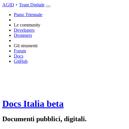
AGID
+
Team Digitale
Piano Triennale
Le community
Developers
Designers
Gli strumenti
Forum
Docs
GitHub
Docs Italia
beta
Documenti pubblici, digitali.