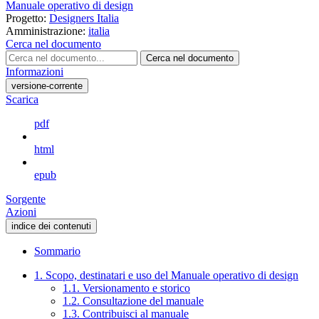
Manuale operativo di design
Progetto:
Designers Italia
Amministrazione:
italia
Cerca nel documento
Cerca nel documento
Informazioni
versione-corrente
Scarica
pdf
html
epub
Sorgente
Azioni
indice dei contenuti
Sommario
1. Scopo, destinatari e uso del Manuale operativo di design
1.1. Versionamento e storico
1.2. Consultazione del manuale
1.3. Contribuisci al manuale