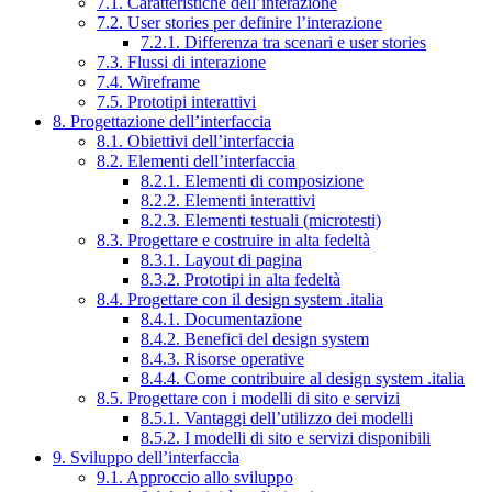
7.1. Caratteristiche dell’interazione
7.2. User stories per definire l’interazione
7.2.1. Differenza tra scenari e user stories
7.3. Flussi di interazione
7.4. Wireframe
7.5. Prototipi interattivi
8. Progettazione dell’interfaccia
8.1. Obiettivi dell’interfaccia
8.2. Elementi dell’interfaccia
8.2.1. Elementi di composizione
8.2.2. Elementi interattivi
8.2.3. Elementi testuali (microtesti)
8.3. Progettare e costruire in alta fedeltà
8.3.1. Layout di pagina
8.3.2. Prototipi in alta fedeltà
8.4. Progettare con il design system .italia
8.4.1. Documentazione
8.4.2. Benefici del design system
8.4.3. Risorse operative
8.4.4. Come contribuire al design system .italia
8.5. Progettare con i modelli di sito e servizi
8.5.1. Vantaggi dell’utilizzo dei modelli
8.5.2. I modelli di sito e servizi disponibili
9. Sviluppo dell’interfaccia
9.1. Approccio allo sviluppo