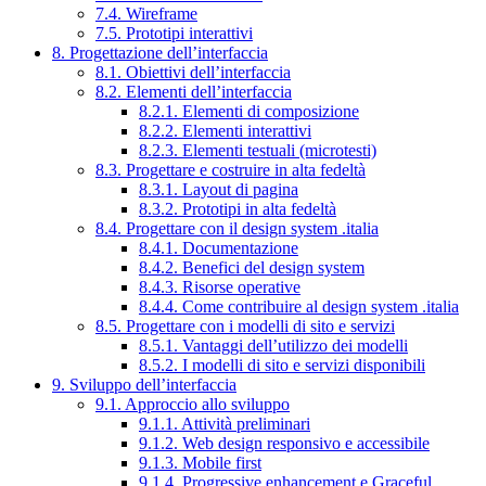
7.4. Wireframe
7.5. Prototipi interattivi
8. Progettazione dell’interfaccia
8.1. Obiettivi dell’interfaccia
8.2. Elementi dell’interfaccia
8.2.1. Elementi di composizione
8.2.2. Elementi interattivi
8.2.3. Elementi testuali (microtesti)
8.3. Progettare e costruire in alta fedeltà
8.3.1. Layout di pagina
8.3.2. Prototipi in alta fedeltà
8.4. Progettare con il design system .italia
8.4.1. Documentazione
8.4.2. Benefici del design system
8.4.3. Risorse operative
8.4.4. Come contribuire al design system .italia
8.5. Progettare con i modelli di sito e servizi
8.5.1. Vantaggi dell’utilizzo dei modelli
8.5.2. I modelli di sito e servizi disponibili
9. Sviluppo dell’interfaccia
9.1. Approccio allo sviluppo
9.1.1. Attività preliminari
9.1.2. Web design responsivo e accessibile
9.1.3. Mobile first
9.1.4. Progressive enhancement e Graceful