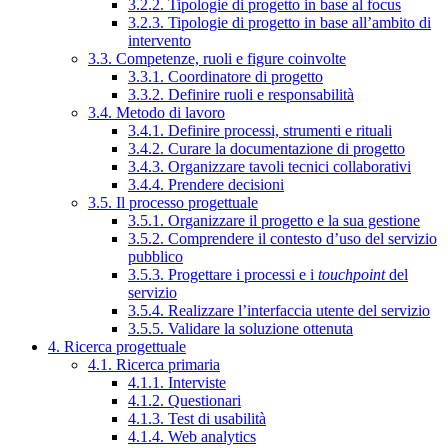
3.2.2. Tipologie di progetto in base al focus
3.2.3. Tipologie di progetto in base all’ambito di
intervento
3.3. Competenze, ruoli e figure coinvolte
3.3.1. Coordinatore di progetto
3.3.2. Definire ruoli e responsabilità
3.4. Metodo di lavoro
3.4.1. Definire processi, strumenti e rituali
3.4.2. Curare la documentazione di progetto
3.4.3. Organizzare tavoli tecnici collaborativi
3.4.4. Prendere decisioni
3.5. Il processo progettuale
3.5.1. Organizzare il progetto e la sua gestione
3.5.2. Comprendere il contesto d’uso del servizio
pubblico
3.5.3. Progettare i processi e i
touchpoint
del
servizio
3.5.4. Realizzare l’interfaccia utente del servizio
3.5.5. Validare la soluzione ottenuta
4. Ricerca progettuale
4.1. Ricerca primaria
4.1.1. Interviste
4.1.2. Questionari
4.1.3. Test di usabilità
4.1.4. Web analytics