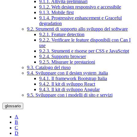
9.1.1. Attività preliminari
9.1.2. Web design responsivo e accessibile
9.1.3. Mobile first
9.1.4. Progressive enhancement e Graceful
degradation
9.2. Strumenti di supporto allo sviluppo del software
9.2.1. Feature detection
9.2.2. Verificare le feature disponibili con Can I
use
9.2.3. Strumenti e risorse per CSS e JavaScript
9.2.4. Supporto browser
9.2.5. Misurare le prestazioni
9.3. Catalogo del riuso
9.4. Sviluppare con il design system .italia
9.4.1. Il framework Bootstrap Italia
9.4.2. Il kit di sviluppo React
9.4.3. Il kit di sviluppo Angular
9.5. Sviluppare con i modelli di sito e servizi
glossario
A
B
C
D