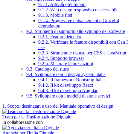
9.1.1. Attività preliminari
9.1.2. Web design responsivo e accessibile
9.1.3. Mobile first
9.1.4. Progressive enhancement e Graceful
degradation
9.2. Strumenti di supporto allo sviluppo del software
9.2.1. Feature detection
9.2.2. Verificare le feature disponibili con Can I
use
9.2.3. Strumenti e risorse per CSS e JavaScript
9.2.4. Supporto browser
9.2.5. Misurare le prestazioni
9.3. Catalogo del riuso
9.4. Sviluppare con il design system .italia
9.4.1. Il framework Bootstrap Italia
9.4.2. Il kit di sviluppo React
9.4.3. Il kit di sviluppo Angular
9.5. Sviluppare con i modelli di sito e servizi
1. Scopo, destinatari e uso del Manuale operativo di design
Team per la Trasformazione Digitale
in collaborazione con
Agenzia per l'Italia Digitale