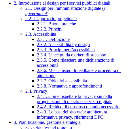
2. Introduzione al design per i servizi pubblici digitali
2.1. Design per l’amministrazione digitale (
e-
government
)
2.2. L’approccio progettuale
2.2.1. Buone pratiche
2.2.2. Principi
2.3. Accessibilità
2.3.1. Definizione
2.3.2. Accessibilità by design
2.3.3. Principi per l’accessibilità
2.3.4. Linee guida e criteri di successo
2.3.5. Come rilasciare una dichiarazione di
accessibilità
2.3.6. Meccanismo di feedback e procedura di
attuazione
2.3.7. Obiettivi accessibilità
2.3.8. Normativa e approfondimenti
2.4. Privacy
2.4.1. Come rispettare la privacy sin dalla
progettazione di un sito o servizio digitale
2.4.2. Richiedi il consenso quando necessario
2.4.3. Le basi del sito web: architettura,
informativa privacy, riferimenti DPO
3. Pianificazione, gestione e strategia
3.1. Obiettivi del progetto