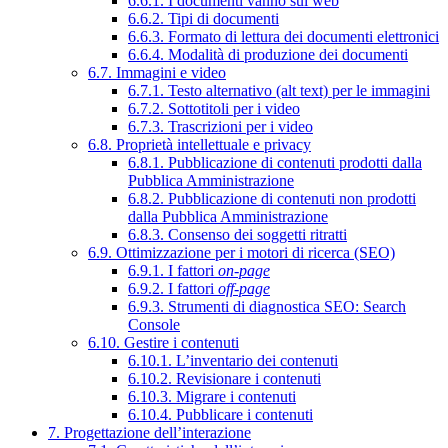
6.6.1. I documenti vanno sul web
6.6.2. Tipi di documenti
6.6.3. Formato di lettura dei documenti elettronici
6.6.4. Modalità di produzione dei documenti
6.7. Immagini e video
6.7.1. Testo alternativo (alt text) per le immagini
6.7.2. Sottotitoli per i video
6.7.3. Trascrizioni per i video
6.8. Proprietà intellettuale e privacy
6.8.1. Pubblicazione di contenuti prodotti dalla
Pubblica Amministrazione
6.8.2. Pubblicazione di contenuti non prodotti
dalla Pubblica Amministrazione
6.8.3. Consenso dei soggetti ritratti
6.9. Ottimizzazione per i motori di ricerca (SEO)
6.9.1. I fattori
on-page
6.9.2. I fattori
off-page
6.9.3. Strumenti di diagnostica SEO: Search
Console
6.10. Gestire i contenuti
6.10.1. L’inventario dei contenuti
6.10.2. Revisionare i contenuti
6.10.3. Migrare i contenuti
6.10.4. Pubblicare i contenuti
7. Progettazione dell’interazione