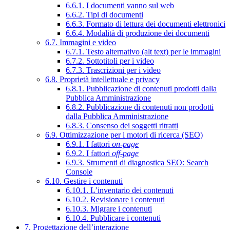
6.6.1. I documenti vanno sul web
6.6.2. Tipi di documenti
6.6.3. Formato di lettura dei documenti elettronici
6.6.4. Modalità di produzione dei documenti
6.7. Immagini e video
6.7.1. Testo alternativo (alt text) per le immagini
6.7.2. Sottotitoli per i video
6.7.3. Trascrizioni per i video
6.8. Proprietà intellettuale e privacy
6.8.1. Pubblicazione di contenuti prodotti dalla
Pubblica Amministrazione
6.8.2. Pubblicazione di contenuti non prodotti
dalla Pubblica Amministrazione
6.8.3. Consenso dei soggetti ritratti
6.9. Ottimizzazione per i motori di ricerca (SEO)
6.9.1. I fattori
on-page
6.9.2. I fattori
off-page
6.9.3. Strumenti di diagnostica SEO: Search
Console
6.10. Gestire i contenuti
6.10.1. L’inventario dei contenuti
6.10.2. Revisionare i contenuti
6.10.3. Migrare i contenuti
6.10.4. Pubblicare i contenuti
7. Progettazione dell’interazione