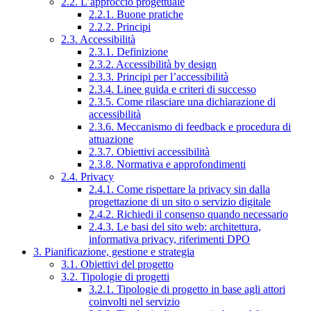
2.2. L’approccio progettuale
2.2.1. Buone pratiche
2.2.2. Principi
2.3. Accessibilità
2.3.1. Definizione
2.3.2. Accessibilità by design
2.3.3. Principi per l’accessibilità
2.3.4. Linee guida e criteri di successo
2.3.5. Come rilasciare una dichiarazione di
accessibilità
2.3.6. Meccanismo di feedback e procedura di
attuazione
2.3.7. Obiettivi accessibilità
2.3.8. Normativa e approfondimenti
2.4. Privacy
2.4.1. Come rispettare la privacy sin dalla
progettazione di un sito o servizio digitale
2.4.2. Richiedi il consenso quando necessario
2.4.3. Le basi del sito web: architettura,
informativa privacy, riferimenti DPO
3. Pianificazione, gestione e strategia
3.1. Obiettivi del progetto
3.2. Tipologie di progetti
3.2.1. Tipologie di progetto in base agli attori
coinvolti nel servizio