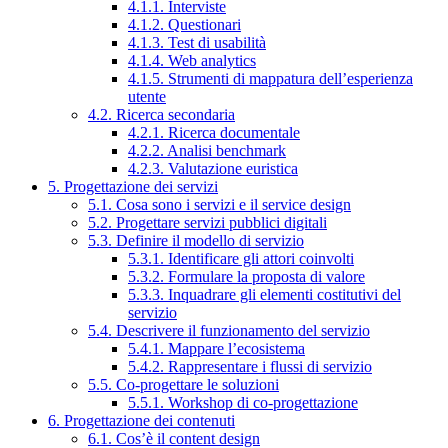
4.1.1. Interviste
4.1.2. Questionari
4.1.3. Test di usabilità
4.1.4. Web analytics
4.1.5. Strumenti di mappatura dell’esperienza
utente
4.2. Ricerca secondaria
4.2.1. Ricerca documentale
4.2.2. Analisi benchmark
4.2.3. Valutazione euristica
5. Progettazione dei servizi
5.1. Cosa sono i servizi e il service design
5.2. Progettare servizi pubblici digitali
5.3. Definire il modello di servizio
5.3.1. Identificare gli attori coinvolti
5.3.2. Formulare la proposta di valore
5.3.3. Inquadrare gli elementi costitutivi del
servizio
5.4. Descrivere il funzionamento del servizio
5.4.1. Mappare l’ecosistema
5.4.2. Rappresentare i flussi di servizio
5.5. Co-progettare le soluzioni
5.5.1. Workshop di co-progettazione
6. Progettazione dei contenuti
6.1. Cos’è il content design