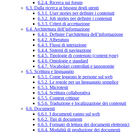
6.2.4. Ricerca sui forum
6.3. Dalla ricerca ai bisogni degli utenti
6.3.1. User stories per definire i contenuti
6.3.2. Job stories per definire i contenuti
6.3.3. Criteri di accettazione
6.4. Architettura dell’informazione
6.4.1. Definire l’architettura dell’informazione
6.4.2. Alberatura
6.4.3. Flussi di interazione
6.4.4. Sistemi di navigazione
6.4.5. Tipologie di contenuto (content type)
6.4.6. Ontologie e standard
6.4.7. Vocabolari controllati e tassonomie
6.5. Scrittura e linguaggio
6.5.1. Come leggono le persone sul web
6.5.2. Le regole per un linguaggio semplice
6.5.3. Microtesti
6.5.4. Scrittura collaborativa
6.5.5. Content critique
6.5.6. Traduzione e localizzazione dei contenuti
6.6. Documenti
6.6.1. I documenti vanno sul web
6.6.2. Tipi di documenti
6.6.3. Formato di lettura dei documenti elettronici
6.6.4. Modalità di produzione dei documenti