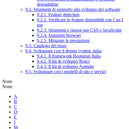
degradation
9.2. Strumenti di supporto allo sviluppo del software
9.2.1. Feature detection
9.2.2. Verificare le feature disponibili con Can I
use
9.2.3. Strumenti e risorse per CSS e JavaScript
9.2.4. Supporto browser
9.2.5. Misurare le prestazioni
9.3. Catalogo del riuso
9.4. Sviluppare con il design system .italia
9.4.1. Il framework Bootstrap Italia
9.4.2. Il kit di sviluppo React
9.4.3. Il kit di sviluppo Angular
9.5. Sviluppare con i modelli di sito e servizi
None
None
A
B
C
D
E
I
M