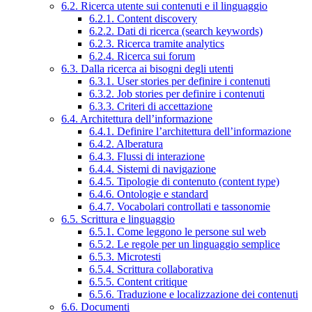
6.2. Ricerca utente sui contenuti e il linguaggio
6.2.1. Content discovery
6.2.2. Dati di ricerca (search keywords)
6.2.3. Ricerca tramite analytics
6.2.4. Ricerca sui forum
6.3. Dalla ricerca ai bisogni degli utenti
6.3.1. User stories per definire i contenuti
6.3.2. Job stories per definire i contenuti
6.3.3. Criteri di accettazione
6.4. Architettura dell’informazione
6.4.1. Definire l’architettura dell’informazione
6.4.2. Alberatura
6.4.3. Flussi di interazione
6.4.4. Sistemi di navigazione
6.4.5. Tipologie di contenuto (content type)
6.4.6. Ontologie e standard
6.4.7. Vocabolari controllati e tassonomie
6.5. Scrittura e linguaggio
6.5.1. Come leggono le persone sul web
6.5.2. Le regole per un linguaggio semplice
6.5.3. Microtesti
6.5.4. Scrittura collaborativa
6.5.5. Content critique
6.5.6. Traduzione e localizzazione dei contenuti
6.6. Documenti