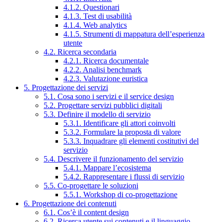
4.1.2. Questionari
4.1.3. Test di usabilità
4.1.4. Web analytics
4.1.5. Strumenti di mappatura dell’esperienza
utente
4.2. Ricerca secondaria
4.2.1. Ricerca documentale
4.2.2. Analisi benchmark
4.2.3. Valutazione euristica
5. Progettazione dei servizi
5.1. Cosa sono i servizi e il service design
5.2. Progettare servizi pubblici digitali
5.3. Definire il modello di servizio
5.3.1. Identificare gli attori coinvolti
5.3.2. Formulare la proposta di valore
5.3.3. Inquadrare gli elementi costitutivi del
servizio
5.4. Descrivere il funzionamento del servizio
5.4.1. Mappare l’ecosistema
5.4.2. Rappresentare i flussi di servizio
5.5. Co-progettare le soluzioni
5.5.1. Workshop di co-progettazione
6. Progettazione dei contenuti
6.1. Cos’è il content design
6.2. Ricerca utente sui contenuti e il linguaggio