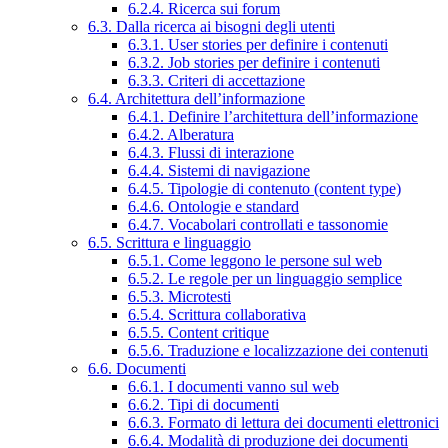
6.2.4. Ricerca sui forum
6.3. Dalla ricerca ai bisogni degli utenti
6.3.1. User stories per definire i contenuti
6.3.2. Job stories per definire i contenuti
6.3.3. Criteri di accettazione
6.4. Architettura dell’informazione
6.4.1. Definire l’architettura dell’informazione
6.4.2. Alberatura
6.4.3. Flussi di interazione
6.4.4. Sistemi di navigazione
6.4.5. Tipologie di contenuto (content type)
6.4.6. Ontologie e standard
6.4.7. Vocabolari controllati e tassonomie
6.5. Scrittura e linguaggio
6.5.1. Come leggono le persone sul web
6.5.2. Le regole per un linguaggio semplice
6.5.3. Microtesti
6.5.4. Scrittura collaborativa
6.5.5. Content critique
6.5.6. Traduzione e localizzazione dei contenuti
6.6. Documenti
6.6.1. I documenti vanno sul web
6.6.2. Tipi di documenti
6.6.3. Formato di lettura dei documenti elettronici
6.6.4. Modalità di produzione dei documenti