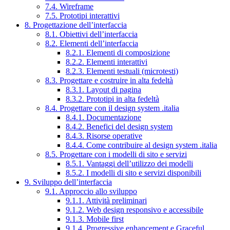
7.4. Wireframe
7.5. Prototipi interattivi
8. Progettazione dell’interfaccia
8.1. Obiettivi dell’interfaccia
8.2. Elementi dell’interfaccia
8.2.1. Elementi di composizione
8.2.2. Elementi interattivi
8.2.3. Elementi testuali (microtesti)
8.3. Progettare e costruire in alta fedeltà
8.3.1. Layout di pagina
8.3.2. Prototipi in alta fedeltà
8.4. Progettare con il design system .italia
8.4.1. Documentazione
8.4.2. Benefici del design system
8.4.3. Risorse operative
8.4.4. Come contribuire al design system .italia
8.5. Progettare con i modelli di sito e servizi
8.5.1. Vantaggi dell’utilizzo dei modelli
8.5.2. I modelli di sito e servizi disponibili
9. Sviluppo dell’interfaccia
9.1. Approccio allo sviluppo
9.1.1. Attività preliminari
9.1.2. Web design responsivo e accessibile
9.1.3. Mobile first
9.1.4. Progressive enhancement e Graceful