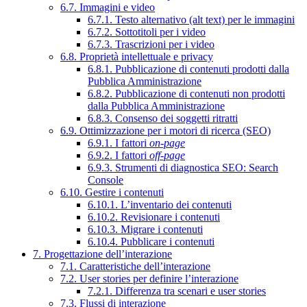
6.7. Immagini e video
6.7.1. Testo alternativo (alt text) per le immagini
6.7.2. Sottotitoli per i video
6.7.3. Trascrizioni per i video
6.8. Proprietà intellettuale e privacy
6.8.1. Pubblicazione di contenuti prodotti dalla
Pubblica Amministrazione
6.8.2. Pubblicazione di contenuti non prodotti
dalla Pubblica Amministrazione
6.8.3. Consenso dei soggetti ritratti
6.9. Ottimizzazione per i motori di ricerca (SEO)
6.9.1. I fattori
on-page
6.9.2. I fattori
off-page
6.9.3. Strumenti di diagnostica SEO: Search
Console
6.10. Gestire i contenuti
6.10.1. L’inventario dei contenuti
6.10.2. Revisionare i contenuti
6.10.3. Migrare i contenuti
6.10.4. Pubblicare i contenuti
7. Progettazione dell’interazione
7.1. Caratteristiche dell’interazione
7.2. User stories per definire l’interazione
7.2.1. Differenza tra scenari e user stories
7.3. Flussi di interazione