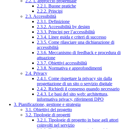
2.2. L’approccio progettuale
2.2.1. Buone pratiche
2.2.2. Principi
2.3. Accessibilità
2.3.1. Definizione
2.3.2. Accessibilità by design
2.3.3. Principi per l’accessibilità
2.3.4. Linee guida e criteri di successo
2.3.5. Come rilasciare una dichiarazione di
accessibilità
2.3.6. Meccanismo di feedback e procedura di
attuazione
2.3.7. Obiettivi accessibilità
2.3.8. Normativa e approfondimenti
2.4. Privacy
2.4.1. Come rispettare la privacy sin dalla
progettazione di un sito o servizio digitale
2.4.2. Richiedi il consenso quando necessario
2.4.3. Le basi del sito web: architettura,
informativa privacy, riferimenti DPO
3. Pianificazione, gestione e strategia
3.1. Obiettivi del progetto
3.2. Tipologie di progetti
3.2.1. Tipologie di progetto in base agli attori
coinvolti nel servizio