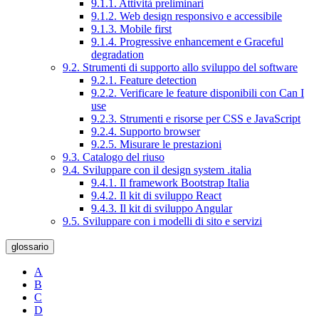
9.1.1. Attività preliminari
9.1.2. Web design responsivo e accessibile
9.1.3. Mobile first
9.1.4. Progressive enhancement e Graceful
degradation
9.2. Strumenti di supporto allo sviluppo del software
9.2.1. Feature detection
9.2.2. Verificare le feature disponibili con Can I
use
9.2.3. Strumenti e risorse per CSS e JavaScript
9.2.4. Supporto browser
9.2.5. Misurare le prestazioni
9.3. Catalogo del riuso
9.4. Sviluppare con il design system .italia
9.4.1. Il framework Bootstrap Italia
9.4.2. Il kit di sviluppo React
9.4.3. Il kit di sviluppo Angular
9.5. Sviluppare con i modelli di sito e servizi
glossario
A
B
C
D