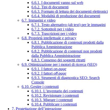
6.6.1. I documenti vanno sul web
6.6.2. Tipi di documenti
6.6.3. Formato di lettura dei documenti elettronici
6.6.4. Modalità di produzione dei documenti
6.7. Immagini e video
6.7.1. Testo alternativo (alt text) per le immagini
6.7.2. Sottotitoli per i video
6.7.3. Trascrizioni per i video
6.8. Proprietà intellettuale e privacy
6.8.1. Pubblicazione di contenuti prodotti dalla
Pubblica Amministrazione
6.8.2. Pubblicazione di contenuti non prodotti
dalla Pubblica Amministrazione
6.8.3. Consenso dei soggetti ritratti
6.9. Ottimizzazione per i motori di ricerca (SEO)
6.9.1. I fattori
on-page
6.9.2. I fattori
off-page
6.9.3. Strumenti di diagnostica SEO: Search
Console
6.10. Gestire i contenuti
6.10.1. L’inventario dei contenuti
6.10.2. Revisionare i contenuti
6.10.3. Migrare i contenuti
6.10.4. Pubblicare i contenuti
7. Progettazione dell’interazione