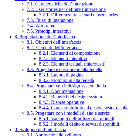
7.1. Caratteristiche dell’interazione
7.2. User stories per definire l’interazione
7.2.1. Differenza tra scenari e user stories
7.3. Flussi di interazione
7.4. Wireframe
7.5. Prototipi interattivi
8. Progettazione dell’interfaccia
8.1. Obiettivi dell’interfaccia
8.2. Elementi dell’interfaccia
8.2.1. Elementi di composizione
8.2.2. Elementi interattivi
8.2.3. Elementi testuali (microtesti)
8.3. Progettare e costruire in alta fedeltà
8.3.1. Layout di pagina
8.3.2. Prototipi in alta fedeltà
8.4. Progettare con il design system .italia
8.4.1. Documentazione
8.4.2. Benefici del design system
8.4.3. Risorse operative
8.4.4. Come contribuire al design system .italia
8.5. Progettare con i modelli di sito e servizi
8.5.1. Vantaggi dell’utilizzo dei modelli
8.5.2. I modelli di sito e servizi disponibili
9. Sviluppo dell’interfaccia
9.1. Approccio allo sviluppo