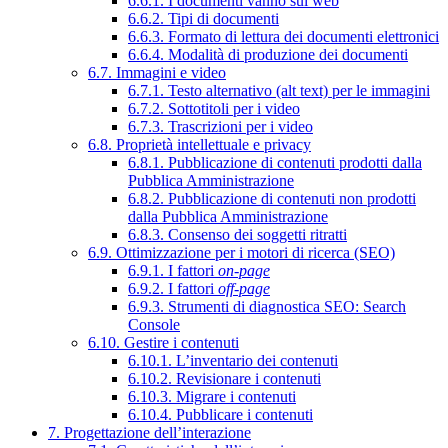
6.6.1. I documenti vanno sul web
6.6.2. Tipi di documenti
6.6.3. Formato di lettura dei documenti elettronici
6.6.4. Modalità di produzione dei documenti
6.7. Immagini e video
6.7.1. Testo alternativo (alt text) per le immagini
6.7.2. Sottotitoli per i video
6.7.3. Trascrizioni per i video
6.8. Proprietà intellettuale e privacy
6.8.1. Pubblicazione di contenuti prodotti dalla
Pubblica Amministrazione
6.8.2. Pubblicazione di contenuti non prodotti
dalla Pubblica Amministrazione
6.8.3. Consenso dei soggetti ritratti
6.9. Ottimizzazione per i motori di ricerca (SEO)
6.9.1. I fattori
on-page
6.9.2. I fattori
off-page
6.9.3. Strumenti di diagnostica SEO: Search
Console
6.10. Gestire i contenuti
6.10.1. L’inventario dei contenuti
6.10.2. Revisionare i contenuti
6.10.3. Migrare i contenuti
6.10.4. Pubblicare i contenuti
7. Progettazione dell’interazione