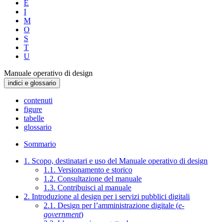
E
I
M
O
S
T
U
Manuale operativo di design
indici e glossario
contenuti
figure
tabelle
glossario
Sommario
1. Scopo, destinatari e uso del Manuale operativo di design
1.1. Versionamento e storico
1.2. Consultazione del manuale
1.3. Contribuisci al manuale
2. Introduzione al design per i servizi pubblici digitali
2.1. Design per l’amministrazione digitale (
e-
government
)