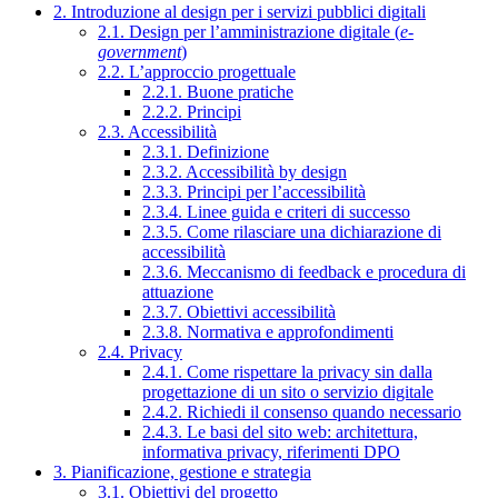
2. Introduzione al design per i servizi pubblici digitali
2.1. Design per l’amministrazione digitale (
e-
government
)
2.2. L’approccio progettuale
2.2.1. Buone pratiche
2.2.2. Principi
2.3. Accessibilità
2.3.1. Definizione
2.3.2. Accessibilità by design
2.3.3. Principi per l’accessibilità
2.3.4. Linee guida e criteri di successo
2.3.5. Come rilasciare una dichiarazione di
accessibilità
2.3.6. Meccanismo di feedback e procedura di
attuazione
2.3.7. Obiettivi accessibilità
2.3.8. Normativa e approfondimenti
2.4. Privacy
2.4.1. Come rispettare la privacy sin dalla
progettazione di un sito o servizio digitale
2.4.2. Richiedi il consenso quando necessario
2.4.3. Le basi del sito web: architettura,
informativa privacy, riferimenti DPO
3. Pianificazione, gestione e strategia
3.1. Obiettivi del progetto