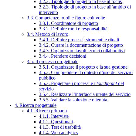
3.2.2. Tipologie di progetto in base al focus
3.2.3. Tipologie di progetto in base all’ambito di
intervento
3.3. Competenze, ruoli e figure coinvolte
3.3.1. Coordinatore di progetto
3.3.2. Definire ruoli e responsabilità
3.4. Metodo di lavoro
3.4.1. Definire processi, strumenti e rituali
3.4.2. Curare la documentazione di progetto
3.4.3. Organizzare tavoli tecnici collaborativi
3.4.4. Prendere decisioni
3.5. Il processo progettuale
3.5.1. Organizzare il progetto e la sua gestione
3.5.2. Comprendere il contesto d’uso del servizio
pubblico
3.5.3. Progettare i processi e i
touchpoint
del
servizio
3.5.4. Realizzare l’interfaccia utente del servizio
3.5.5. Validare la soluzione ottenuta
4. Ricerca progettuale
4.1. Ricerca primaria
4.1.1. Interviste
4.1.2. Questionari
4.1.3. Test di usabilità
4.1.4. Web analytics