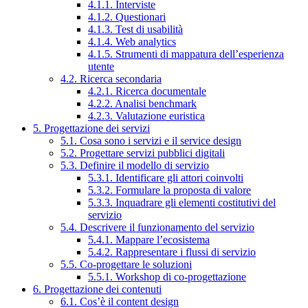
4.1.1. Interviste
4.1.2. Questionari
4.1.3. Test di usabilità
4.1.4. Web analytics
4.1.5. Strumenti di mappatura dell’esperienza
utente
4.2. Ricerca secondaria
4.2.1. Ricerca documentale
4.2.2. Analisi benchmark
4.2.3. Valutazione euristica
5. Progettazione dei servizi
5.1. Cosa sono i servizi e il service design
5.2. Progettare servizi pubblici digitali
5.3. Definire il modello di servizio
5.3.1. Identificare gli attori coinvolti
5.3.2. Formulare la proposta di valore
5.3.3. Inquadrare gli elementi costitutivi del
servizio
5.4. Descrivere il funzionamento del servizio
5.4.1. Mappare l’ecosistema
5.4.2. Rappresentare i flussi di servizio
5.5. Co-progettare le soluzioni
5.5.1. Workshop di co-progettazione
6. Progettazione dei contenuti
6.1. Cos’è il content design