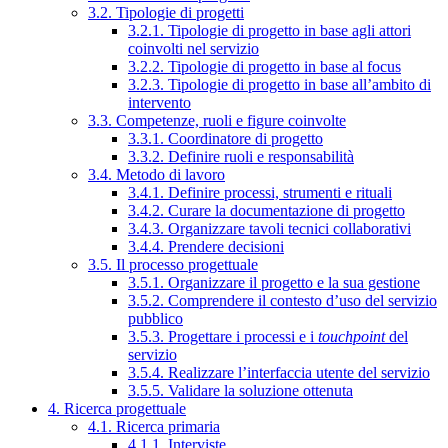
3.2. Tipologie di progetti
3.2.1. Tipologie di progetto in base agli attori
coinvolti nel servizio
3.2.2. Tipologie di progetto in base al focus
3.2.3. Tipologie di progetto in base all’ambito di
intervento
3.3. Competenze, ruoli e figure coinvolte
3.3.1. Coordinatore di progetto
3.3.2. Definire ruoli e responsabilità
3.4. Metodo di lavoro
3.4.1. Definire processi, strumenti e rituali
3.4.2. Curare la documentazione di progetto
3.4.3. Organizzare tavoli tecnici collaborativi
3.4.4. Prendere decisioni
3.5. Il processo progettuale
3.5.1. Organizzare il progetto e la sua gestione
3.5.2. Comprendere il contesto d’uso del servizio
pubblico
3.5.3. Progettare i processi e i
touchpoint
del
servizio
3.5.4. Realizzare l’interfaccia utente del servizio
3.5.5. Validare la soluzione ottenuta
4. Ricerca progettuale
4.1. Ricerca primaria
4.1.1. Interviste