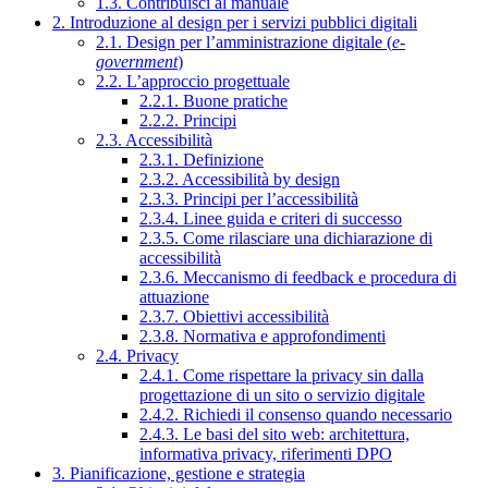
1.3. Contribuisci al manuale
2. Introduzione al design per i servizi pubblici digitali
2.1. Design per l’amministrazione digitale (
e-
government
)
2.2. L’approccio progettuale
2.2.1. Buone pratiche
2.2.2. Principi
2.3. Accessibilità
2.3.1. Definizione
2.3.2. Accessibilità by design
2.3.3. Principi per l’accessibilità
2.3.4. Linee guida e criteri di successo
2.3.5. Come rilasciare una dichiarazione di
accessibilità
2.3.6. Meccanismo di feedback e procedura di
attuazione
2.3.7. Obiettivi accessibilità
2.3.8. Normativa e approfondimenti
2.4. Privacy
2.4.1. Come rispettare la privacy sin dalla
progettazione di un sito o servizio digitale
2.4.2. Richiedi il consenso quando necessario
2.4.3. Le basi del sito web: architettura,
informativa privacy, riferimenti DPO
3. Pianificazione, gestione e strategia