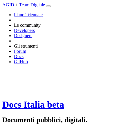
AGID
+
Team Digitale
Piano Triennale
Le community
Developers
Designers
Gli strumenti
Forum
Docs
GitHub
Docs Italia
beta
Documenti pubblici, digitali.