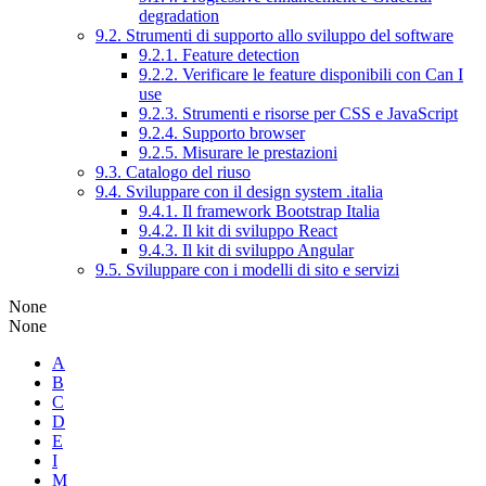
degradation
9.2. Strumenti di supporto allo sviluppo del software
9.2.1. Feature detection
9.2.2. Verificare le feature disponibili con Can I
use
9.2.3. Strumenti e risorse per CSS e JavaScript
9.2.4. Supporto browser
9.2.5. Misurare le prestazioni
9.3. Catalogo del riuso
9.4. Sviluppare con il design system .italia
9.4.1. Il framework Bootstrap Italia
9.4.2. Il kit di sviluppo React
9.4.3. Il kit di sviluppo Angular
9.5. Sviluppare con i modelli di sito e servizi
None
None
A
B
C
D
E
I
M