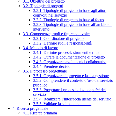
3.1. Obiettivi del progetto
3.2. Tipologie di progetti
3.2.1. Tipologie di progetto in base agli attori
coinvolti nel servizio
3.2.2. Tipologie di progetto in base al focus
3.2.3. Tipologie di progetto in base all’ambito di
intervento
3.3. Competenze, ruoli e figure coinvolte
3.3.1. Coordinatore di progetto
3.3.2. Definire ruoli e responsabilità
3.4. Metodo di lavoro
3.4.1. Definire processi, strumenti e rituali
3.4.2. Curare la documentazione di progetto
3.4.3. Organizzare tavoli tecnici collaborativi
3.4.4. Prendere decisioni
3.5. Il processo progettuale
3.5.1. Organizzare il progetto e la sua gestione
3.5.2. Comprendere il contesto d’uso del servizio
pubblico
3.5.3. Progettare i processi e i
touchpoint
del
servizio
3.5.4. Realizzare l’interfaccia utente del servizio
3.5.5. Validare la soluzione ottenuta
4. Ricerca progettuale
4.1. Ricerca primaria