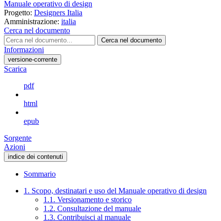
Manuale operativo di design
Progetto:
Designers Italia
Amministrazione:
italia
Cerca nel documento
Cerca nel documento
Informazioni
versione-corrente
Scarica
pdf
html
epub
Sorgente
Azioni
indice dei contenuti
Sommario
1. Scopo, destinatari e uso del Manuale operativo di design
1.1. Versionamento e storico
1.2. Consultazione del manuale
1.3. Contribuisci al manuale