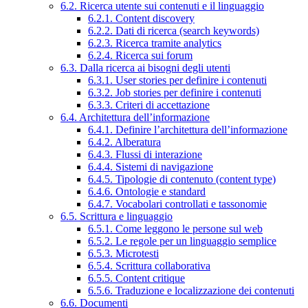
6.2. Ricerca utente sui contenuti e il linguaggio
6.2.1. Content discovery
6.2.2. Dati di ricerca (search keywords)
6.2.3. Ricerca tramite analytics
6.2.4. Ricerca sui forum
6.3. Dalla ricerca ai bisogni degli utenti
6.3.1. User stories per definire i contenuti
6.3.2. Job stories per definire i contenuti
6.3.3. Criteri di accettazione
6.4. Architettura dell’informazione
6.4.1. Definire l’architettura dell’informazione
6.4.2. Alberatura
6.4.3. Flussi di interazione
6.4.4. Sistemi di navigazione
6.4.5. Tipologie di contenuto (content type)
6.4.6. Ontologie e standard
6.4.7. Vocabolari controllati e tassonomie
6.5. Scrittura e linguaggio
6.5.1. Come leggono le persone sul web
6.5.2. Le regole per un linguaggio semplice
6.5.3. Microtesti
6.5.4. Scrittura collaborativa
6.5.5. Content critique
6.5.6. Traduzione e localizzazione dei contenuti
6.6. Documenti