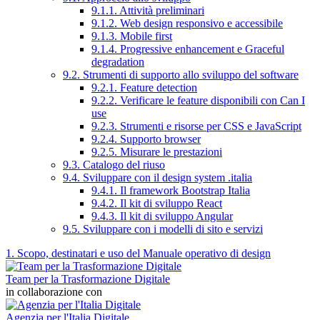
9.1.1. Attività preliminari
9.1.2. Web design responsivo e accessibile
9.1.3. Mobile first
9.1.4. Progressive enhancement e Graceful
degradation
9.2. Strumenti di supporto allo sviluppo del software
9.2.1. Feature detection
9.2.2. Verificare le feature disponibili con Can I
use
9.2.3. Strumenti e risorse per CSS e JavaScript
9.2.4. Supporto browser
9.2.5. Misurare le prestazioni
9.3. Catalogo del riuso
9.4. Sviluppare con il design system .italia
9.4.1. Il framework Bootstrap Italia
9.4.2. Il kit di sviluppo React
9.4.3. Il kit di sviluppo Angular
9.5. Sviluppare con i modelli di sito e servizi
1. Scopo, destinatari e uso del Manuale operativo di design
Team per la Trasformazione Digitale
in collaborazione con
Agenzia per l'Italia Digitale