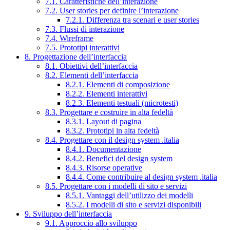
7.1. Caratteristiche dell’interazione
7.2. User stories per definire l’interazione
7.2.1. Differenza tra scenari e user stories
7.3. Flussi di interazione
7.4. Wireframe
7.5. Prototipi interattivi
8. Progettazione dell’interfaccia
8.1. Obiettivi dell’interfaccia
8.2. Elementi dell’interfaccia
8.2.1. Elementi di composizione
8.2.2. Elementi interattivi
8.2.3. Elementi testuali (microtesti)
8.3. Progettare e costruire in alta fedeltà
8.3.1. Layout di pagina
8.3.2. Prototipi in alta fedeltà
8.4. Progettare con il design system .italia
8.4.1. Documentazione
8.4.2. Benefici del design system
8.4.3. Risorse operative
8.4.4. Come contribuire al design system .italia
8.5. Progettare con i modelli di sito e servizi
8.5.1. Vantaggi dell’utilizzo dei modelli
8.5.2. I modelli di sito e servizi disponibili
9. Sviluppo dell’interfaccia
9.1. Approccio allo sviluppo