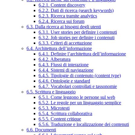
6.2.1. Content discovery
6.2.2. Dati di ricerca (search keywords)
6.2.3. Ricerca tramite analytics
6.2.4. Ricerca sui forum
6.3. Dalla ricerca ai bisogni degli utenti
6.3.1. User stories per definire i contenuti
6.3.2. Job stories per definire i contenuti
6.3.3. Criteri di accettazione
6.4. Architettura dell’informazione
6.4.1. Definire l’architettura dell’informazione
6.4.2. Alberatura
6.4.3. Flussi di interazione
6.4.4. Sistemi di navigazione
6.4.5. Tipologie di contenuto (content type)
6.4.6. Ontologie e standard
6.4.7. Vocabolari controllati e tassonomie
6.5. Scrittura e linguaggio
6.5.1. Come leggono le persone sul web
6.5.2. Le regole per un linguaggio semplice
6.5.3. Microtesti
6.5.4. Scrittura collaborativa
6.5.5. Content critique
6.5.6. Traduzione e localizzazione dei contenuti
6.6. Documenti