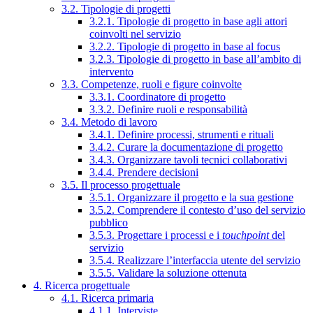
3.2. Tipologie di progetti
3.2.1. Tipologie di progetto in base agli attori
coinvolti nel servizio
3.2.2. Tipologie di progetto in base al focus
3.2.3. Tipologie di progetto in base all’ambito di
intervento
3.3. Competenze, ruoli e figure coinvolte
3.3.1. Coordinatore di progetto
3.3.2. Definire ruoli e responsabilità
3.4. Metodo di lavoro
3.4.1. Definire processi, strumenti e rituali
3.4.2. Curare la documentazione di progetto
3.4.3. Organizzare tavoli tecnici collaborativi
3.4.4. Prendere decisioni
3.5. Il processo progettuale
3.5.1. Organizzare il progetto e la sua gestione
3.5.2. Comprendere il contesto d’uso del servizio
pubblico
3.5.3. Progettare i processi e i
touchpoint
del
servizio
3.5.4. Realizzare l’interfaccia utente del servizio
3.5.5. Validare la soluzione ottenuta
4. Ricerca progettuale
4.1. Ricerca primaria
4.1.1. Interviste