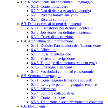
6.2. Ricerca utente sui contenuti e il linguaggio
6.2.1. Content discovery
6.2.2. Dati di ricerca (search keywords)
6.2.3. Ricerca tramite analytics
6.2.4. Ricerca sui forum
6.3. Dalla ricerca ai bisogni degli utenti
6.3.1. User stories per definire i contenuti
6.3.2. Job stories per definire i contenuti
6.3.3. Criteri di accettazione
6.4. Architettura dell’informazione
6.4.1. Definire l’architettura dell’informazione
6.4.2. Alberatura
6.4.3. Flussi di interazione
6.4.4. Sistemi di navigazione
6.4.5. Tipologie di contenuto (content type)
6.4.6. Ontologie e standard
6.4.7. Vocabolari controllati e tassonomie
6.5. Scrittura e linguaggio
6.5.1. Come leggono le persone sul web
6.5.2. Le regole per un linguaggio semplice
6.5.3. Microtesti
6.5.4. Scrittura collaborativa
6.5.5. Content critique
6.5.6. Traduzione e localizzazione dei contenuti
6.6. Documenti