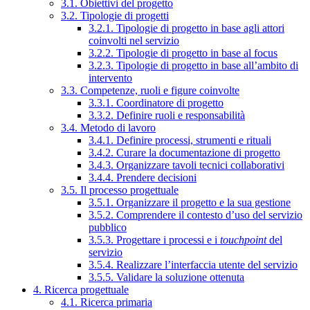
3.1. Obiettivi del progetto
3.2. Tipologie di progetti
3.2.1. Tipologie di progetto in base agli attori
coinvolti nel servizio
3.2.2. Tipologie di progetto in base al focus
3.2.3. Tipologie di progetto in base all’ambito di
intervento
3.3. Competenze, ruoli e figure coinvolte
3.3.1. Coordinatore di progetto
3.3.2. Definire ruoli e responsabilità
3.4. Metodo di lavoro
3.4.1. Definire processi, strumenti e rituali
3.4.2. Curare la documentazione di progetto
3.4.3. Organizzare tavoli tecnici collaborativi
3.4.4. Prendere decisioni
3.5. Il processo progettuale
3.5.1. Organizzare il progetto e la sua gestione
3.5.2. Comprendere il contesto d’uso del servizio
pubblico
3.5.3. Progettare i processi e i
touchpoint
del
servizio
3.5.4. Realizzare l’interfaccia utente del servizio
3.5.5. Validare la soluzione ottenuta
4. Ricerca progettuale
4.1. Ricerca primaria