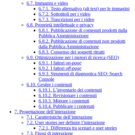
6.7. Immagini e video
6.7.1. Testo alternativo (alt text) per le immagini
6.7.2. Sottotitoli per i video
6.7.3. Trascrizioni per i video
6.8. Proprietà intellettuale e privacy
6.8.1. Pubblicazione di contenuti prodotti dalla
Pubblica Amministrazione
6.8.2. Pubblicazione di contenuti non prodotti
dalla Pubblica Amministrazione
6.8.3. Consenso dei soggetti ritratti
6.9. Ottimizzazione per i motori di ricerca (SEO)
6.9.1. I fattori
on-page
6.9.2. I fattori
off-page
6.9.3. Strumenti di diagnostica SEO: Search
Console
6.10. Gestire i contenuti
6.10.1. L’inventario dei contenuti
6.10.2. Revisionare i contenuti
6.10.3. Migrare i contenuti
6.10.4. Pubblicare i contenuti
7. Progettazione dell’interazione
7.1. Caratteristiche dell’interazione
7.2. User stories per definire l’interazione
7.2.1. Differenza tra scenari e user stories
7.3. Flussi di interazione