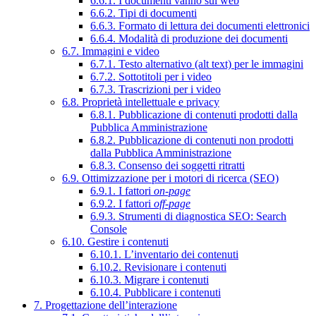
6.6.1. I documenti vanno sul web
6.6.2. Tipi di documenti
6.6.3. Formato di lettura dei documenti elettronici
6.6.4. Modalità di produzione dei documenti
6.7. Immagini e video
6.7.1. Testo alternativo (alt text) per le immagini
6.7.2. Sottotitoli per i video
6.7.3. Trascrizioni per i video
6.8. Proprietà intellettuale e privacy
6.8.1. Pubblicazione di contenuti prodotti dalla
Pubblica Amministrazione
6.8.2. Pubblicazione di contenuti non prodotti
dalla Pubblica Amministrazione
6.8.3. Consenso dei soggetti ritratti
6.9. Ottimizzazione per i motori di ricerca (SEO)
6.9.1. I fattori
on-page
6.9.2. I fattori
off-page
6.9.3. Strumenti di diagnostica SEO: Search
Console
6.10. Gestire i contenuti
6.10.1. L’inventario dei contenuti
6.10.2. Revisionare i contenuti
6.10.3. Migrare i contenuti
6.10.4. Pubblicare i contenuti
7. Progettazione dell’interazione