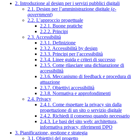
2. Introduzione al design per i servizi pubblici digitali
2.1. Design per l’amministrazione digitale (
e-
government
)
2.2. L’approccio progettuale
2.2.1. Buone pratiche
2.2.2. Principi
2.3. Accessibilità
2.3.1. Definizione
2.3.2. Accessibilità by design
2.3.3. Principi per l’accessibilità
2.3.4. Linee guida e criteri di successo
2.3.5. Come rilasciare una dichiarazione di
accessibilità
2.3.6. Meccanismo di feedback e procedura di
attuazione
2.3.7. Obiettivi accessibilità
2.3.8. Normativa e approfondimenti
2.4. Privacy
2.4.1. Come rispettare la privacy sin dalla
progettazione di un sito o servizio digitale
2.4.2. Richiedi il consenso quando necessario
2.4.3. Le basi del sito web: architettura,
informativa privacy, riferimenti DPO
3. Pianificazione, gestione e strategia
3.1. Obiettivi del progetto