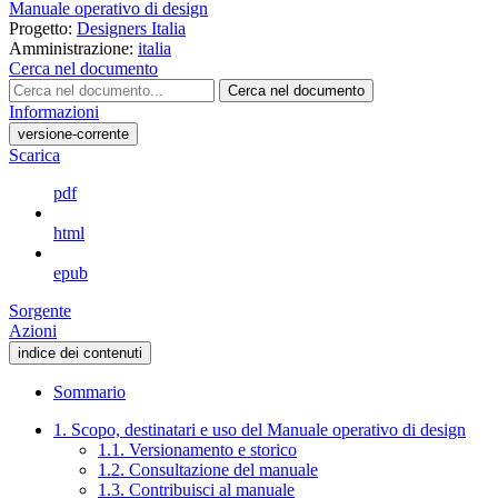
Manuale operativo di design
Progetto:
Designers Italia
Amministrazione:
italia
Cerca nel documento
Cerca nel documento
Informazioni
versione-corrente
Scarica
pdf
html
epub
Sorgente
Azioni
indice dei contenuti
Sommario
1. Scopo, destinatari e uso del Manuale operativo di design
1.1. Versionamento e storico
1.2. Consultazione del manuale
1.3. Contribuisci al manuale