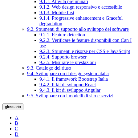
9.1.1. Attività preliminari
9.1.2. Web design responsivo e accessibile
9.1.3. Mobile first
9.1.4. Progressive enhancement e Graceful
degradation
9.2. Strumenti di supporto allo sviluppo del software
9.2.1. Feature detection
9.2.2. Verificare le feature disponibili con Can I
use
9.2.3. Strumenti e risorse per CSS e JavaScript
9.2.4. Supporto browser
9.2.5. Misurare le prestazioni
9.3. Catalogo del riuso
9.4. Sviluppare con il design system .italia
9.4.1. Il framework Bootstrap Italia
9.4.2. Il kit di sviluppo React
9.4.3. Il kit di sviluppo Angular
9.5. Sviluppare con i modelli di sito e servizi
glossario
A
B
C
D