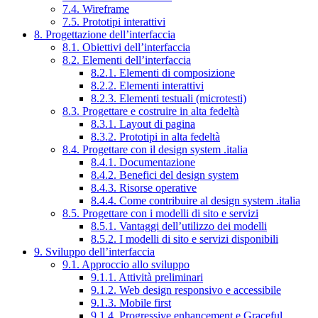
7.4. Wireframe
7.5. Prototipi interattivi
8. Progettazione dell’interfaccia
8.1. Obiettivi dell’interfaccia
8.2. Elementi dell’interfaccia
8.2.1. Elementi di composizione
8.2.2. Elementi interattivi
8.2.3. Elementi testuali (microtesti)
8.3. Progettare e costruire in alta fedeltà
8.3.1. Layout di pagina
8.3.2. Prototipi in alta fedeltà
8.4. Progettare con il design system .italia
8.4.1. Documentazione
8.4.2. Benefici del design system
8.4.3. Risorse operative
8.4.4. Come contribuire al design system .italia
8.5. Progettare con i modelli di sito e servizi
8.5.1. Vantaggi dell’utilizzo dei modelli
8.5.2. I modelli di sito e servizi disponibili
9. Sviluppo dell’interfaccia
9.1. Approccio allo sviluppo
9.1.1. Attività preliminari
9.1.2. Web design responsivo e accessibile
9.1.3. Mobile first
9.1.4. Progressive enhancement e Graceful