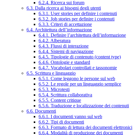
6.2.4. Ricerca sui forum
6.3. Dalla ricerca ai bisogni degli utenti
6.3.1. User stories per definire i contenuti
6.3.2. Job stories per definire i contenuti
6.3.3. Criteri di accettazione
6.4. Architettura dell’informazione
6.4.1. Definire l’architettura dell’informazione
6.4.2. Alberatura
6.4.3. Flussi di interazione
6.4.4. Sistemi di navigazione
6.4.5. Tipologie di contenuto (content type)
6.4.6. Ontologie e standard
6.4.7. Vocabolari controllati e tassonomie
6.5. Scrittura e linguaggio
6.5.1. Come leggono le persone sul web
6.5.2. Le regole per un linguaggio semplice
6.5.3. Microtesti
6.5.4. Scrittura collaborativa
6.5.5. Content critique
6.5.6. Traduzione e localizzazione dei contenuti
6.6. Documenti
6.6.1. I documenti vanno sul web
6.6.2. Tipi di documenti
6.6.3. Formato di lettura dei documenti elettronici
6.6.4. Modalità di produzione dei documenti