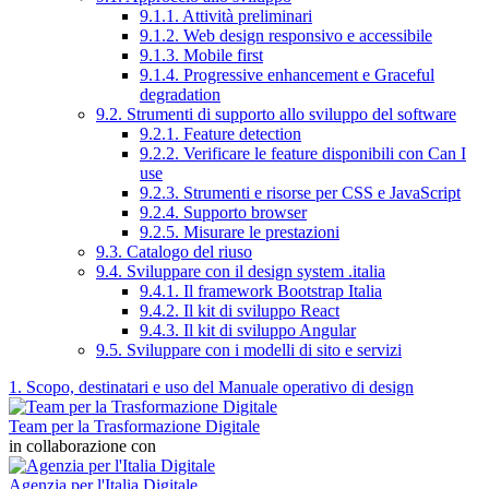
9.1.1. Attività preliminari
9.1.2. Web design responsivo e accessibile
9.1.3. Mobile first
9.1.4. Progressive enhancement e Graceful
degradation
9.2. Strumenti di supporto allo sviluppo del software
9.2.1. Feature detection
9.2.2. Verificare le feature disponibili con Can I
use
9.2.3. Strumenti e risorse per CSS e JavaScript
9.2.4. Supporto browser
9.2.5. Misurare le prestazioni
9.3. Catalogo del riuso
9.4. Sviluppare con il design system .italia
9.4.1. Il framework Bootstrap Italia
9.4.2. Il kit di sviluppo React
9.4.3. Il kit di sviluppo Angular
9.5. Sviluppare con i modelli di sito e servizi
1. Scopo, destinatari e uso del Manuale operativo di design
Team per la Trasformazione Digitale
in collaborazione con
Agenzia per l'Italia Digitale