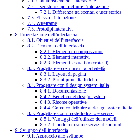
7.1. Caratteristiche dell’interazione
7.2. User stories per definire l’interazione
7.2.1. Differenza tra scenari e user stories
7.3. Flussi di interazione
7.4. Wireframe
7.5. Prototipi interattivi
8. Progettazione dell’interfaccia
8.1. Obiettivi dell’interfaccia
8.2. Elementi dell’interfaccia
8.2.1. Elementi di composizione
8.2.2. Elementi interattivi
8.2.3. Elementi testuali (microtesti)
8.3. Progettare e costruire in alta fedeltà
8.3.1. Layout di pagina
8.3.2. Prototipi in alta fedeltà
8.4. Progettare con il design system .italia
8.4.1. Documentazione
8.4.2. Benefici del design system
8.4.3. Risorse operative
8.4.4. Come contribuire al design system .italia
8.5. Progettare con i modelli di sito e servizi
8.5.1. Vantaggi dell’utilizzo dei modelli
8.5.2. I modelli di sito e servizi disponibili
9. Sviluppo dell’interfaccia
9.1. Approccio allo sviluppo