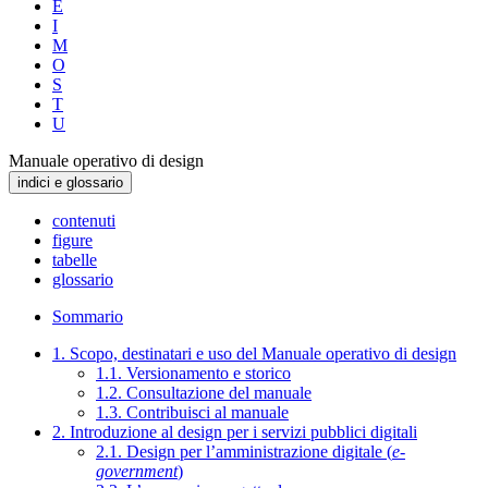
E
I
M
O
S
T
U
Manuale operativo di design
indici e glossario
contenuti
figure
tabelle
glossario
Sommario
1. Scopo, destinatari e uso del Manuale operativo di design
1.1. Versionamento e storico
1.2. Consultazione del manuale
1.3. Contribuisci al manuale
2. Introduzione al design per i servizi pubblici digitali
2.1. Design per l’amministrazione digitale (
e-
government
)