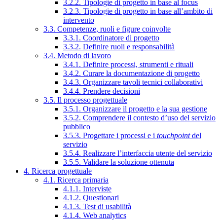
3.2.2. Tipologie di progetto in base al focus
3.2.3. Tipologie di progetto in base all’ambito di
intervento
3.3. Competenze, ruoli e figure coinvolte
3.3.1. Coordinatore di progetto
3.3.2. Definire ruoli e responsabilità
3.4. Metodo di lavoro
3.4.1. Definire processi, strumenti e rituali
3.4.2. Curare la documentazione di progetto
3.4.3. Organizzare tavoli tecnici collaborativi
3.4.4. Prendere decisioni
3.5. Il processo progettuale
3.5.1. Organizzare il progetto e la sua gestione
3.5.2. Comprendere il contesto d’uso del servizio
pubblico
3.5.3. Progettare i processi e i
touchpoint
del
servizio
3.5.4. Realizzare l’interfaccia utente del servizio
3.5.5. Validare la soluzione ottenuta
4. Ricerca progettuale
4.1. Ricerca primaria
4.1.1. Interviste
4.1.2. Questionari
4.1.3. Test di usabilità
4.1.4. Web analytics