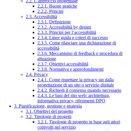
2.2. L’approccio progettuale
2.2.1. Buone pratiche
2.2.2. Principi
2.3. Accessibilità
2.3.1. Definizione
2.3.2. Accessibilità by design
2.3.3. Principi per l’accessibilità
2.3.4. Linee guida e criteri di successo
2.3.5. Come rilasciare una dichiarazione di
accessibilità
2.3.6. Meccanismo di feedback e procedura di
attuazione
2.3.7. Obiettivi accessibilità
2.3.8. Normativa e approfondimenti
2.4. Privacy
2.4.1. Come rispettare la privacy sin dalla
progettazione di un sito o servizio digitale
2.4.2. Richiedi il consenso quando necessario
2.4.3. Le basi del sito web: architettura,
informativa privacy, riferimenti DPO
3. Pianificazione, gestione e strategia
3.1. Obiettivi del progetto
3.2. Tipologie di progetti
3.2.1. Tipologie di progetto in base agli attori
coinvolti nel servizio