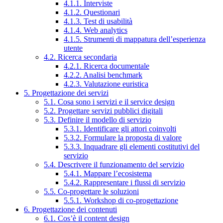
4.1.1. Interviste
4.1.2. Questionari
4.1.3. Test di usabilità
4.1.4. Web analytics
4.1.5. Strumenti di mappatura dell’esperienza
utente
4.2. Ricerca secondaria
4.2.1. Ricerca documentale
4.2.2. Analisi benchmark
4.2.3. Valutazione euristica
5. Progettazione dei servizi
5.1. Cosa sono i servizi e il service design
5.2. Progettare servizi pubblici digitali
5.3. Definire il modello di servizio
5.3.1. Identificare gli attori coinvolti
5.3.2. Formulare la proposta di valore
5.3.3. Inquadrare gli elementi costitutivi del
servizio
5.4. Descrivere il funzionamento del servizio
5.4.1. Mappare l’ecosistema
5.4.2. Rappresentare i flussi di servizio
5.5. Co-progettare le soluzioni
5.5.1. Workshop di co-progettazione
6. Progettazione dei contenuti
6.1. Cos’è il content design