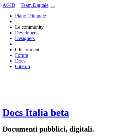
AGID
+
Team Digitale
Piano Triennale
Le community
Developers
Designers
Gli strumenti
Forum
Docs
GitHub
Docs Italia
beta
Documenti pubblici, digitali.