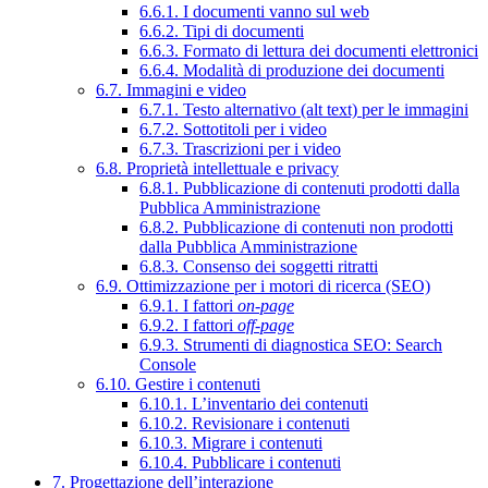
6.6.1. I documenti vanno sul web
6.6.2. Tipi di documenti
6.6.3. Formato di lettura dei documenti elettronici
6.6.4. Modalità di produzione dei documenti
6.7. Immagini e video
6.7.1. Testo alternativo (alt text) per le immagini
6.7.2. Sottotitoli per i video
6.7.3. Trascrizioni per i video
6.8. Proprietà intellettuale e privacy
6.8.1. Pubblicazione di contenuti prodotti dalla
Pubblica Amministrazione
6.8.2. Pubblicazione di contenuti non prodotti
dalla Pubblica Amministrazione
6.8.3. Consenso dei soggetti ritratti
6.9. Ottimizzazione per i motori di ricerca (SEO)
6.9.1. I fattori
on-page
6.9.2. I fattori
off-page
6.9.3. Strumenti di diagnostica SEO: Search
Console
6.10. Gestire i contenuti
6.10.1. L’inventario dei contenuti
6.10.2. Revisionare i contenuti
6.10.3. Migrare i contenuti
6.10.4. Pubblicare i contenuti
7. Progettazione dell’interazione