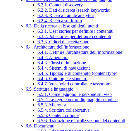
6.2.1. Content discovery
6.2.2. Dati di ricerca (search keywords)
6.2.3. Ricerca tramite analytics
6.2.4. Ricerca sui forum
6.3. Dalla ricerca ai bisogni degli utenti
6.3.1. User stories per definire i contenuti
6.3.2. Job stories per definire i contenuti
6.3.3. Criteri di accettazione
6.4. Architettura dell’informazione
6.4.1. Definire l’architettura dell’informazione
6.4.2. Alberatura
6.4.3. Flussi di interazione
6.4.4. Sistemi di navigazione
6.4.5. Tipologie di contenuto (content type)
6.4.6. Ontologie e standard
6.4.7. Vocabolari controllati e tassonomie
6.5. Scrittura e linguaggio
6.5.1. Come leggono le persone sul web
6.5.2. Le regole per un linguaggio semplice
6.5.3. Microtesti
6.5.4. Scrittura collaborativa
6.5.5. Content critique
6.5.6. Traduzione e localizzazione dei contenuti
6.6. Documenti