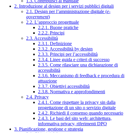
1.3. Contribuisci al manuale
2. Introduzione al design per i servizi pubblici digitali
2.1. Design per l’amministrazione digitale (
e-
government
)
2.2. L’approccio progettuale
2.2.1. Buone pratiche
2.2.2. Principi
2.3. Accessibilità
2.3.1. Definizione
2.3.2. Accessibilità by design
2.3.3. Principi per l’accessibilità
2.3.4. Linee guida e criteri di successo
2.3.5. Come rilasciare una dichiarazione di
accessibilità
2.3.6. Meccanismo di feedback e procedura di
attuazione
2.3.7. Obiettivi accessibilità
2.3.8. Normativa e approfondimenti
2.4. Privacy
2.4.1. Come rispettare la privacy sin dalla
progettazione di un sito o servizio digitale
2.4.2. Richiedi il consenso quando necessario
2.4.3. Le basi del sito web: architettura,
informativa privacy, riferimenti DPO
3. Pianificazione, gestione e strategia