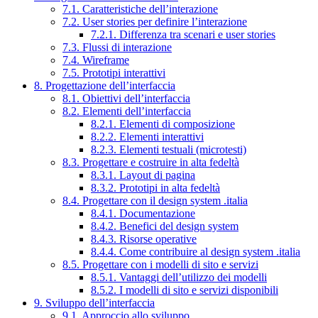
7.1. Caratteristiche dell’interazione
7.2. User stories per definire l’interazione
7.2.1. Differenza tra scenari e user stories
7.3. Flussi di interazione
7.4. Wireframe
7.5. Prototipi interattivi
8. Progettazione dell’interfaccia
8.1. Obiettivi dell’interfaccia
8.2. Elementi dell’interfaccia
8.2.1. Elementi di composizione
8.2.2. Elementi interattivi
8.2.3. Elementi testuali (microtesti)
8.3. Progettare e costruire in alta fedeltà
8.3.1. Layout di pagina
8.3.2. Prototipi in alta fedeltà
8.4. Progettare con il design system .italia
8.4.1. Documentazione
8.4.2. Benefici del design system
8.4.3. Risorse operative
8.4.4. Come contribuire al design system .italia
8.5. Progettare con i modelli di sito e servizi
8.5.1. Vantaggi dell’utilizzo dei modelli
8.5.2. I modelli di sito e servizi disponibili
9. Sviluppo dell’interfaccia
9.1. Approccio allo sviluppo