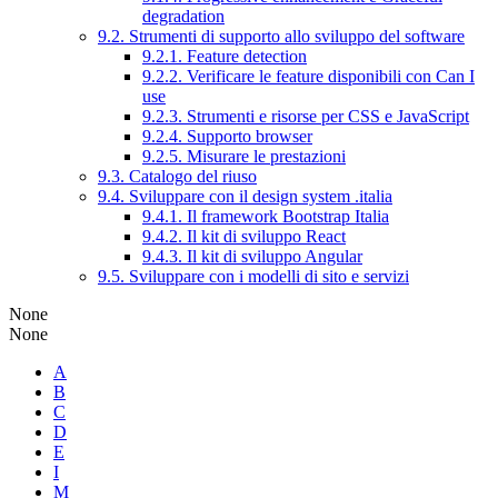
degradation
9.2. Strumenti di supporto allo sviluppo del software
9.2.1. Feature detection
9.2.2. Verificare le feature disponibili con Can I
use
9.2.3. Strumenti e risorse per CSS e JavaScript
9.2.4. Supporto browser
9.2.5. Misurare le prestazioni
9.3. Catalogo del riuso
9.4. Sviluppare con il design system .italia
9.4.1. Il framework Bootstrap Italia
9.4.2. Il kit di sviluppo React
9.4.3. Il kit di sviluppo Angular
9.5. Sviluppare con i modelli di sito e servizi
None
None
A
B
C
D
E
I
M