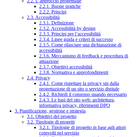
2.2. L’approccio progettuale
2.2.1. Buone pratiche
2.2.2. Principi
2.3. Accessibilità
2.3.1. Definizione
2.3.2. Accessibilità by design
2.3.3. Principi per l’accessibilità
2.3.4. Linee guida e criteri di successo
2.3.5. Come rilasciare una dichiarazione di
accessibilità
2.3.6. Meccanismo di feedback e procedura di
attuazione
2.3.7. Obiettivi accessibilità
2.3.8. Normativa e approfondimenti
2.4. Privacy
2.4.1. Come rispettare la privacy sin dalla
progettazione di un sito o servizio digitale
2.4.2. Richiedi il consenso quando necessario
2.4.3. Le basi del sito web: architettura,
informativa privacy, riferimenti DPO
3. Pianificazione, gestione e strategia
3.1. Obiettivi del progetto
3.2. Tipologie di progetti
3.2.1. Tipologie di progetto in base agli attori
coinvolti nel servizio