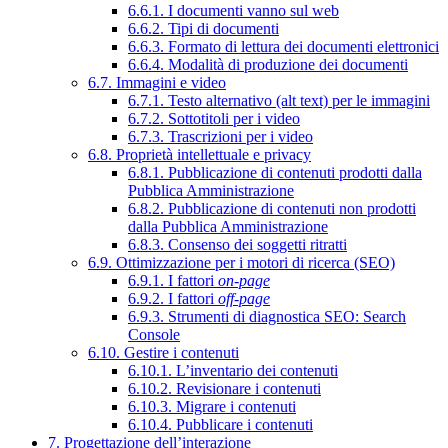
6.6.1. I documenti vanno sul web
6.6.2. Tipi di documenti
6.6.3. Formato di lettura dei documenti elettronici
6.6.4. Modalità di produzione dei documenti
6.7. Immagini e video
6.7.1. Testo alternativo (alt text) per le immagini
6.7.2. Sottotitoli per i video
6.7.3. Trascrizioni per i video
6.8. Proprietà intellettuale e privacy
6.8.1. Pubblicazione di contenuti prodotti dalla
Pubblica Amministrazione
6.8.2. Pubblicazione di contenuti non prodotti
dalla Pubblica Amministrazione
6.8.3. Consenso dei soggetti ritratti
6.9. Ottimizzazione per i motori di ricerca (SEO)
6.9.1. I fattori
on-page
6.9.2. I fattori
off-page
6.9.3. Strumenti di diagnostica SEO: Search
Console
6.10. Gestire i contenuti
6.10.1. L’inventario dei contenuti
6.10.2. Revisionare i contenuti
6.10.3. Migrare i contenuti
6.10.4. Pubblicare i contenuti
7. Progettazione dell’interazione