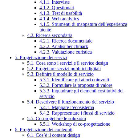
4.1.1. Interviste
4.1.2. Questionari
4.1.3. Test di usabilità
4.1.4. Web analytics
4.1.5. Strumenti di mappatura dell’esperienza
utente
4.2. Ricerca secondaria
4.2.1. Ricerca documentale
4.2.2. Analisi benchmark
4.2.3. Valutazione euristica
5. Progettazione dei servizi
5.1. Cosa sono i servizi e il service design
5.2. Progettare servizi pubblici digitali
5.3. Definire il modello di servizio
5.3.1. Identificare gli attori coinvolti
5.3.2. Formulare la proposta di valore
5.3.3. Inquadrare gli elementi costitutivi del
servizio
5.4. Descrivere il funzionamento del servizio
5.4.1. Mappare l’ecosistema
5.4.2. Rappresentare i flussi di servizio
5.5. Co-progettare le soluzioni
5.5.1. Workshop di co-progettazione
6. Progettazione dei contenuti
6.1. Cos’è il content design