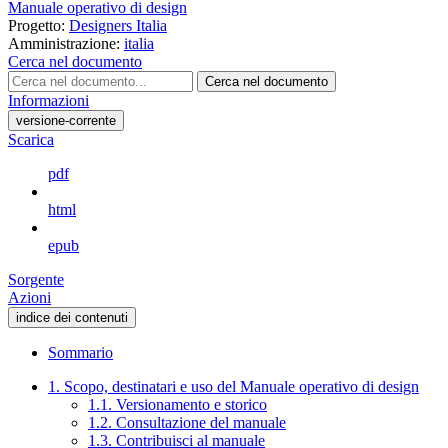
Manuale operativo di design
Progetto:
Designers Italia
Amministrazione:
italia
Cerca nel documento
Cerca nel documento
Informazioni
versione-corrente
Scarica
pdf
html
epub
Sorgente
Azioni
indice dei contenuti
Sommario
1. Scopo, destinatari e uso del Manuale operativo di design
1.1. Versionamento e storico
1.2. Consultazione del manuale
1.3. Contribuisci al manuale