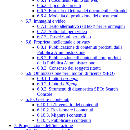
6.6.1. I documenti vanno sul web
6.6.2. Tipi di documenti
6.6.3. Formato di lettura dei documenti elettronici
6.6.4. Modalità di produzione dei documenti
6.7. Immagini e video
6.7.1. Testo alternativo (alt text) per le immagini
6.7.2. Sottotitoli per i video
6.7.3. Trascrizioni per i video
6.8. Proprietà intellettuale e privacy
6.8.1. Pubblicazione di contenuti prodotti dalla
Pubblica Amministrazione
6.8.2. Pubblicazione di contenuti non prodotti
dalla Pubblica Amministrazione
6.8.3. Consenso dei soggetti ritratti
6.9. Ottimizzazione per i motori di ricerca (SEO)
6.9.1. I fattori
on-page
6.9.2. I fattori
off-page
6.9.3. Strumenti di diagnostica SEO: Search
Console
6.10. Gestire i contenuti
6.10.1. L’inventario dei contenuti
6.10.2. Revisionare i contenuti
6.10.3. Migrare i contenuti
6.10.4. Pubblicare i contenuti
7. Progettazione dell’interazione