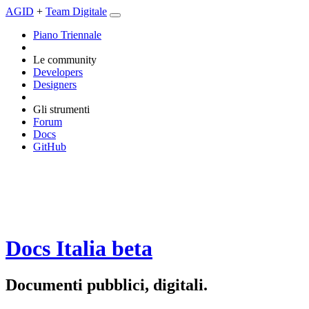
AGID
+
Team Digitale
Piano Triennale
Le community
Developers
Designers
Gli strumenti
Forum
Docs
GitHub
Docs Italia
beta
Documenti pubblici, digitali.