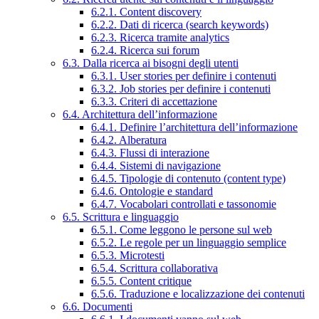
6.2.1. Content discovery
6.2.2. Dati di ricerca (search keywords)
6.2.3. Ricerca tramite analytics
6.2.4. Ricerca sui forum
6.3. Dalla ricerca ai bisogni degli utenti
6.3.1. User stories per definire i contenuti
6.3.2. Job stories per definire i contenuti
6.3.3. Criteri di accettazione
6.4. Architettura dell’informazione
6.4.1. Definire l’architettura dell’informazione
6.4.2. Alberatura
6.4.3. Flussi di interazione
6.4.4. Sistemi di navigazione
6.4.5. Tipologie di contenuto (content type)
6.4.6. Ontologie e standard
6.4.7. Vocabolari controllati e tassonomie
6.5. Scrittura e linguaggio
6.5.1. Come leggono le persone sul web
6.5.2. Le regole per un linguaggio semplice
6.5.3. Microtesti
6.5.4. Scrittura collaborativa
6.5.5. Content critique
6.5.6. Traduzione e localizzazione dei contenuti
6.6. Documenti