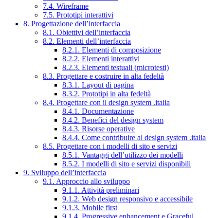
7.4. Wireframe
7.5. Prototipi interattivi
8. Progettazione dell’interfaccia
8.1. Obiettivi dell’interfaccia
8.2. Elementi dell’interfaccia
8.2.1. Elementi di composizione
8.2.2. Elementi interattivi
8.2.3. Elementi testuali (microtesti)
8.3. Progettare e costruire in alta fedeltà
8.3.1. Layout di pagina
8.3.2. Prototipi in alta fedeltà
8.4. Progettare con il design system .italia
8.4.1. Documentazione
8.4.2. Benefici del design system
8.4.3. Risorse operative
8.4.4. Come contribuire al design system .italia
8.5. Progettare con i modelli di sito e servizi
8.5.1. Vantaggi dell’utilizzo dei modelli
8.5.2. I modelli di sito e servizi disponibili
9. Sviluppo dell’interfaccia
9.1. Approccio allo sviluppo
9.1.1. Attività preliminari
9.1.2. Web design responsivo e accessibile
9.1.3. Mobile first
9.1.4. Progressive enhancement e Graceful