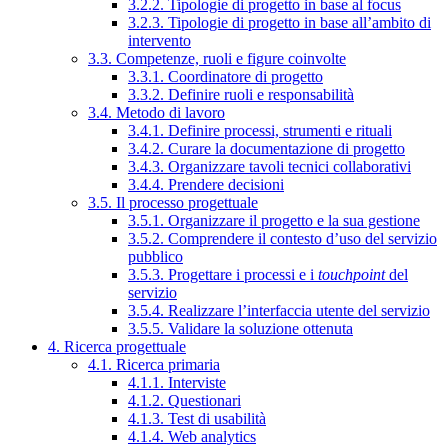
3.2.2. Tipologie di progetto in base al focus
3.2.3. Tipologie di progetto in base all’ambito di
intervento
3.3. Competenze, ruoli e figure coinvolte
3.3.1. Coordinatore di progetto
3.3.2. Definire ruoli e responsabilità
3.4. Metodo di lavoro
3.4.1. Definire processi, strumenti e rituali
3.4.2. Curare la documentazione di progetto
3.4.3. Organizzare tavoli tecnici collaborativi
3.4.4. Prendere decisioni
3.5. Il processo progettuale
3.5.1. Organizzare il progetto e la sua gestione
3.5.2. Comprendere il contesto d’uso del servizio
pubblico
3.5.3. Progettare i processi e i
touchpoint
del
servizio
3.5.4. Realizzare l’interfaccia utente del servizio
3.5.5. Validare la soluzione ottenuta
4. Ricerca progettuale
4.1. Ricerca primaria
4.1.1. Interviste
4.1.2. Questionari
4.1.3. Test di usabilità
4.1.4. Web analytics