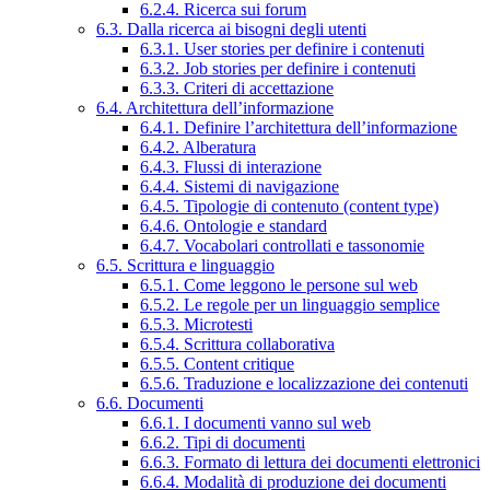
6.2.4. Ricerca sui forum
6.3. Dalla ricerca ai bisogni degli utenti
6.3.1. User stories per definire i contenuti
6.3.2. Job stories per definire i contenuti
6.3.3. Criteri di accettazione
6.4. Architettura dell’informazione
6.4.1. Definire l’architettura dell’informazione
6.4.2. Alberatura
6.4.3. Flussi di interazione
6.4.4. Sistemi di navigazione
6.4.5. Tipologie di contenuto (content type)
6.4.6. Ontologie e standard
6.4.7. Vocabolari controllati e tassonomie
6.5. Scrittura e linguaggio
6.5.1. Come leggono le persone sul web
6.5.2. Le regole per un linguaggio semplice
6.5.3. Microtesti
6.5.4. Scrittura collaborativa
6.5.5. Content critique
6.5.6. Traduzione e localizzazione dei contenuti
6.6. Documenti
6.6.1. I documenti vanno sul web
6.6.2. Tipi di documenti
6.6.3. Formato di lettura dei documenti elettronici
6.6.4. Modalità di produzione dei documenti