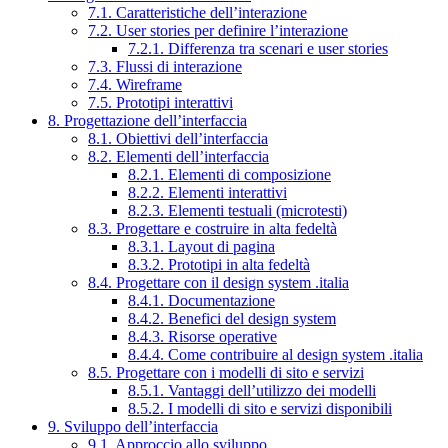
7.1. Caratteristiche dell’interazione
7.2. User stories per definire l’interazione
7.2.1. Differenza tra scenari e user stories
7.3. Flussi di interazione
7.4. Wireframe
7.5. Prototipi interattivi
8. Progettazione dell’interfaccia
8.1. Obiettivi dell’interfaccia
8.2. Elementi dell’interfaccia
8.2.1. Elementi di composizione
8.2.2. Elementi interattivi
8.2.3. Elementi testuali (microtesti)
8.3. Progettare e costruire in alta fedeltà
8.3.1. Layout di pagina
8.3.2. Prototipi in alta fedeltà
8.4. Progettare con il design system .italia
8.4.1. Documentazione
8.4.2. Benefici del design system
8.4.3. Risorse operative
8.4.4. Come contribuire al design system .italia
8.5. Progettare con i modelli di sito e servizi
8.5.1. Vantaggi dell’utilizzo dei modelli
8.5.2. I modelli di sito e servizi disponibili
9. Sviluppo dell’interfaccia
9.1. Approccio allo sviluppo