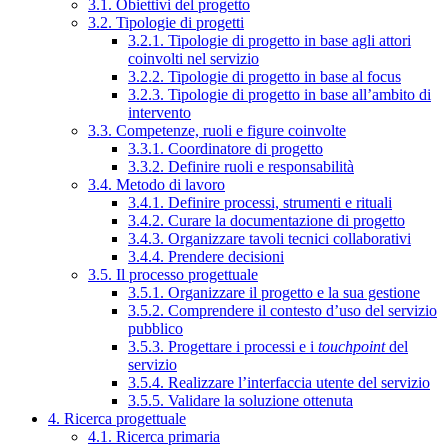
3.1. Obiettivi del progetto
3.2. Tipologie di progetti
3.2.1. Tipologie di progetto in base agli attori
coinvolti nel servizio
3.2.2. Tipologie di progetto in base al focus
3.2.3. Tipologie di progetto in base all’ambito di
intervento
3.3. Competenze, ruoli e figure coinvolte
3.3.1. Coordinatore di progetto
3.3.2. Definire ruoli e responsabilità
3.4. Metodo di lavoro
3.4.1. Definire processi, strumenti e rituali
3.4.2. Curare la documentazione di progetto
3.4.3. Organizzare tavoli tecnici collaborativi
3.4.4. Prendere decisioni
3.5. Il processo progettuale
3.5.1. Organizzare il progetto e la sua gestione
3.5.2. Comprendere il contesto d’uso del servizio
pubblico
3.5.3. Progettare i processi e i
touchpoint
del
servizio
3.5.4. Realizzare l’interfaccia utente del servizio
3.5.5. Validare la soluzione ottenuta
4. Ricerca progettuale
4.1. Ricerca primaria