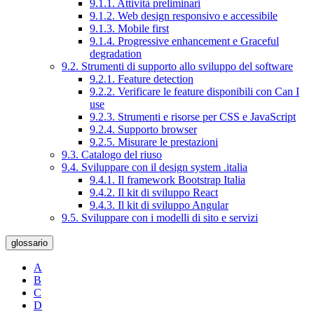
9.1.1. Attività preliminari
9.1.2. Web design responsivo e accessibile
9.1.3. Mobile first
9.1.4. Progressive enhancement e Graceful
degradation
9.2. Strumenti di supporto allo sviluppo del software
9.2.1. Feature detection
9.2.2. Verificare le feature disponibili con Can I
use
9.2.3. Strumenti e risorse per CSS e JavaScript
9.2.4. Supporto browser
9.2.5. Misurare le prestazioni
9.3. Catalogo del riuso
9.4. Sviluppare con il design system .italia
9.4.1. Il framework Bootstrap Italia
9.4.2. Il kit di sviluppo React
9.4.3. Il kit di sviluppo Angular
9.5. Sviluppare con i modelli di sito e servizi
glossario
A
B
C
D