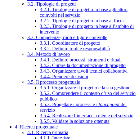
3.2. Tipologie di progetti
3.2.1. Tipologie di progetto in base agli attori
coinvolti nel servizio
3.2.2. Tipologie di progetto in base al focus
3.2.3. Tipologie di progetto in base all’ambito di
intervento
3.3. Competenze, ruoli e figure coinvolte
3.3.1. Coordinatore di progetto
3.3.2. Definire ruoli e responsabilità
3.4. Metodo di lavoro
3.4.1. Definire processi, strumenti e rituali
3.4.2. Curare la documentazione di progetto
3.4.3. Organizzare tavoli tecnici collaborativi
3.4.4. Prendere decisioni
3.5. Il processo progettuale
3.5.1. Organizzare il progetto e la sua gestione
3.5.2. Comprendere il contesto d’uso del servizio
pubblico
3.5.3. Progettare i processi e i
touchpoint
del
servizio
3.5.4. Realizzare l’interfaccia utente del servizio
3.5.5. Validare la soluzione ottenuta
4. Ricerca progettuale
4.1. Ricerca primaria
4.1.1. Interviste