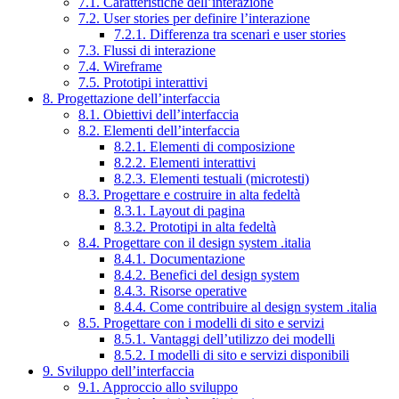
7.1. Caratteristiche dell’interazione
7.2. User stories per definire l’interazione
7.2.1. Differenza tra scenari e user stories
7.3. Flussi di interazione
7.4. Wireframe
7.5. Prototipi interattivi
8. Progettazione dell’interfaccia
8.1. Obiettivi dell’interfaccia
8.2. Elementi dell’interfaccia
8.2.1. Elementi di composizione
8.2.2. Elementi interattivi
8.2.3. Elementi testuali (microtesti)
8.3. Progettare e costruire in alta fedeltà
8.3.1. Layout di pagina
8.3.2. Prototipi in alta fedeltà
8.4. Progettare con il design system .italia
8.4.1. Documentazione
8.4.2. Benefici del design system
8.4.3. Risorse operative
8.4.4. Come contribuire al design system .italia
8.5. Progettare con i modelli di sito e servizi
8.5.1. Vantaggi dell’utilizzo dei modelli
8.5.2. I modelli di sito e servizi disponibili
9. Sviluppo dell’interfaccia
9.1. Approccio allo sviluppo