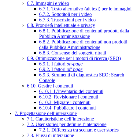
6.7. Immagini e video
6.7.1. Testo alternativo (alt text) per le immagini
6.7.2. Sottotitoli per i video
6.7.3. Trascrizioni per i video
6.8. Proprietà intellettuale e privacy
6.8.1. Pubblicazione di contenuti prodotti dalla
Pubblica Amministrazione
6.8.2. Pubblicazione di contenuti non prodotti
dalla Pubblica Amministrazione
6.8.3. Consenso dei soggetti ritratti
6.9. Ottimizzazione per i motori di ricerca (SEO)
6.9.1. I fattori
on-page
6.9.2. I fattori
off-page
6.9.3. Strumenti di diagnostica SEO: Search
Console
6.10. Gestire i contenuti
6.10.1. L’inventario dei contenuti
6.10.2. Revisionare i contenuti
6.10.3. Migrare i contenuti
6.10.4. Pubblicare i contenuti
7. Progettazione dell’interazione
7.1. Caratteristiche dell’interazione
7.2. User stories per definire l’interazione
7.2.1. Differenza tra scenari e user stories
7.3. Flussi di interazione