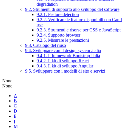
degradation
9.2. Strumenti di supporto allo sviluppo del software
9.2.1. Feature detection
9.2.2. Verificare le feature disponibili con Can I
use
9.2.3. Strumenti e risorse per CSS e JavaScript
9.2.4. Supporto browser
9.2.5. Misurare le prestazioni
9.3. Catalogo del riuso
9.4. Sviluppare con il design system .italia
9.4.1. Il framework Bootstrap Italia
9.4.2. Il kit di sviluppo React
9.4.3. Il kit di sviluppo Angular
9.5. Sviluppare con i modelli di sito e servizi
None
None
A
B
C
D
E
I
M