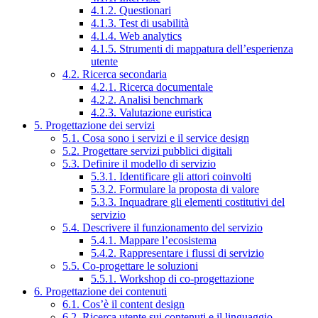
4.1.2. Questionari
4.1.3. Test di usabilità
4.1.4. Web analytics
4.1.5. Strumenti di mappatura dell’esperienza
utente
4.2. Ricerca secondaria
4.2.1. Ricerca documentale
4.2.2. Analisi benchmark
4.2.3. Valutazione euristica
5. Progettazione dei servizi
5.1. Cosa sono i servizi e il service design
5.2. Progettare servizi pubblici digitali
5.3. Definire il modello di servizio
5.3.1. Identificare gli attori coinvolti
5.3.2. Formulare la proposta di valore
5.3.3. Inquadrare gli elementi costitutivi del
servizio
5.4. Descrivere il funzionamento del servizio
5.4.1. Mappare l’ecosistema
5.4.2. Rappresentare i flussi di servizio
5.5. Co-progettare le soluzioni
5.5.1. Workshop di co-progettazione
6. Progettazione dei contenuti
6.1. Cos’è il content design
6.2. Ricerca utente sui contenuti e il linguaggio