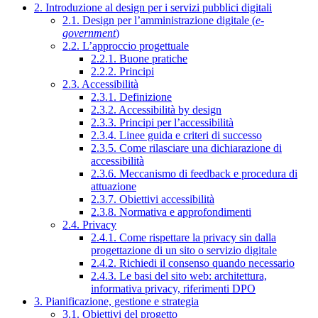
2. Introduzione al design per i servizi pubblici digitali
2.1. Design per l’amministrazione digitale (
e-
government
)
2.2. L’approccio progettuale
2.2.1. Buone pratiche
2.2.2. Principi
2.3. Accessibilità
2.3.1. Definizione
2.3.2. Accessibilità by design
2.3.3. Principi per l’accessibilità
2.3.4. Linee guida e criteri di successo
2.3.5. Come rilasciare una dichiarazione di
accessibilità
2.3.6. Meccanismo di feedback e procedura di
attuazione
2.3.7. Obiettivi accessibilità
2.3.8. Normativa e approfondimenti
2.4. Privacy
2.4.1. Come rispettare la privacy sin dalla
progettazione di un sito o servizio digitale
2.4.2. Richiedi il consenso quando necessario
2.4.3. Le basi del sito web: architettura,
informativa privacy, riferimenti DPO
3. Pianificazione, gestione e strategia
3.1. Obiettivi del progetto