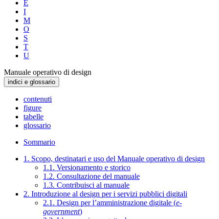
E
I
M
O
S
T
U
Manuale operativo di design
indici e glossario
contenuti
figure
tabelle
glossario
Sommario
1. Scopo, destinatari e uso del Manuale operativo di design
1.1. Versionamento e storico
1.2. Consultazione del manuale
1.3. Contribuisci al manuale
2. Introduzione al design per i servizi pubblici digitali
2.1. Design per l’amministrazione digitale (
e-
government
)