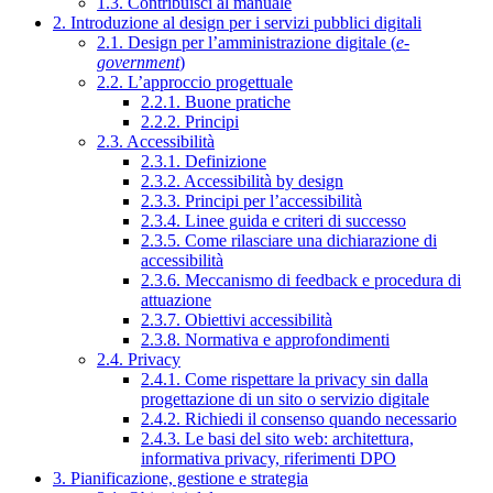
1.3. Contribuisci al manuale
2. Introduzione al design per i servizi pubblici digitali
2.1. Design per l’amministrazione digitale (
e-
government
)
2.2. L’approccio progettuale
2.2.1. Buone pratiche
2.2.2. Principi
2.3. Accessibilità
2.3.1. Definizione
2.3.2. Accessibilità by design
2.3.3. Principi per l’accessibilità
2.3.4. Linee guida e criteri di successo
2.3.5. Come rilasciare una dichiarazione di
accessibilità
2.3.6. Meccanismo di feedback e procedura di
attuazione
2.3.7. Obiettivi accessibilità
2.3.8. Normativa e approfondimenti
2.4. Privacy
2.4.1. Come rispettare la privacy sin dalla
progettazione di un sito o servizio digitale
2.4.2. Richiedi il consenso quando necessario
2.4.3. Le basi del sito web: architettura,
informativa privacy, riferimenti DPO
3. Pianificazione, gestione e strategia