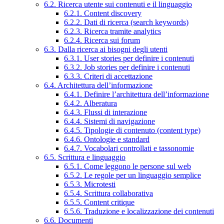
6.2. Ricerca utente sui contenuti e il linguaggio
6.2.1. Content discovery
6.2.2. Dati di ricerca (search keywords)
6.2.3. Ricerca tramite analytics
6.2.4. Ricerca sui forum
6.3. Dalla ricerca ai bisogni degli utenti
6.3.1. User stories per definire i contenuti
6.3.2. Job stories per definire i contenuti
6.3.3. Criteri di accettazione
6.4. Architettura dell’informazione
6.4.1. Definire l’architettura dell’informazione
6.4.2. Alberatura
6.4.3. Flussi di interazione
6.4.4. Sistemi di navigazione
6.4.5. Tipologie di contenuto (content type)
6.4.6. Ontologie e standard
6.4.7. Vocabolari controllati e tassonomie
6.5. Scrittura e linguaggio
6.5.1. Come leggono le persone sul web
6.5.2. Le regole per un linguaggio semplice
6.5.3. Microtesti
6.5.4. Scrittura collaborativa
6.5.5. Content critique
6.5.6. Traduzione e localizzazione dei contenuti
6.6. Documenti