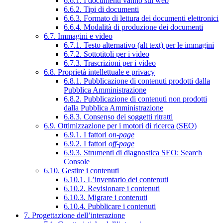
6.6.1. I documenti vanno sul web
6.6.2. Tipi di documenti
6.6.3. Formato di lettura dei documenti elettronici
6.6.4. Modalità di produzione dei documenti
6.7. Immagini e video
6.7.1. Testo alternativo (alt text) per le immagini
6.7.2. Sottotitoli per i video
6.7.3. Trascrizioni per i video
6.8. Proprietà intellettuale e privacy
6.8.1. Pubblicazione di contenuti prodotti dalla
Pubblica Amministrazione
6.8.2. Pubblicazione di contenuti non prodotti
dalla Pubblica Amministrazione
6.8.3. Consenso dei soggetti ritratti
6.9. Ottimizzazione per i motori di ricerca (SEO)
6.9.1. I fattori
on-page
6.9.2. I fattori
off-page
6.9.3. Strumenti di diagnostica SEO: Search
Console
6.10. Gestire i contenuti
6.10.1. L’inventario dei contenuti
6.10.2. Revisionare i contenuti
6.10.3. Migrare i contenuti
6.10.4. Pubblicare i contenuti
7. Progettazione dell’interazione