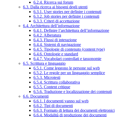
6.2.4. Ricerca sui forum
6.3. Dalla ricerca ai bisogni degli utenti
6.3.1. User stories per definire i contenuti
6.3.2. Job stories per definire i contenuti
6.3.3. Criteri di accettazione
6.4. Architettura dell’informazione
6.4.1. Definire l’architettura dell’informazione
6.4.2. Alberatura
6.4.3. Flussi di interazione
6.4.4. Sistemi di navigazione
6.4.5. Tipologie di contenuto (content type)
6.4.6. Ontologie e standard
6.4.7. Vocabolari controllati e tassonomie
6.5. Scrittura e linguaggio
6.5.1. Come leggono le persone sul web
6.5.2. Le regole per un linguaggio semplice
6.5.3. Microtesti
6.5.4. Scrittura collaborativa
6.5.5. Content critique
6.5.6. Traduzione e localizzazione dei contenuti
6.6. Documenti
6.6.1. I documenti vanno sul web
6.6.2. Tipi di documenti
6.6.3. Formato di lettura dei documenti elettronici
6.6.4. Modalità di produzione dei documenti