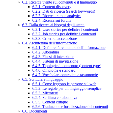
6.2. Ricerca utente sui contenuti e il linguaggio
6.2.1. Content discovery
6.2.2. Dati di ricerca (search keywords)
6.2.3. Ricerca tramite analytics
6.2.4. Ricerca sui forum
6.3. Dalla ricerca ai bisogni degli utenti
6.3.1. User stories per definire i contenuti
6.3.2. Job stories per definire i contenuti
6.3.3. Criteri di accettazione
6.4. Architettura dell’informazione
6.4.1. Definire l’architettura dell’informazione
6.4.2. Alberatura
6.4.3. Flussi di interazione
6.4.4. Sistemi di navigazione
6.4.5. Tipologie di contenuto (content type)
6.4.6. Ontologie e standard
6.4.7. Vocabolari controllati e tassonomie
6.5. Scrittura e linguaggio
6.5.1. Come leggono le persone sul web
6.5.2. Le regole per un linguaggio semplice
6.5.3. Microtesti
6.5.4. Scrittura collaborativa
6.5.5. Content critique
6.5.6. Traduzione e localizzazione dei contenuti
6.6. Documenti