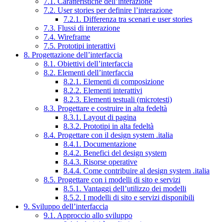
7.1. Caratteristiche dell’interazione
7.2. User stories per definire l’interazione
7.2.1. Differenza tra scenari e user stories
7.3. Flussi di interazione
7.4. Wireframe
7.5. Prototipi interattivi
8. Progettazione dell’interfaccia
8.1. Obiettivi dell’interfaccia
8.2. Elementi dell’interfaccia
8.2.1. Elementi di composizione
8.2.2. Elementi interattivi
8.2.3. Elementi testuali (microtesti)
8.3. Progettare e costruire in alta fedeltà
8.3.1. Layout di pagina
8.3.2. Prototipi in alta fedeltà
8.4. Progettare con il design system .italia
8.4.1. Documentazione
8.4.2. Benefici del design system
8.4.3. Risorse operative
8.4.4. Come contribuire al design system .italia
8.5. Progettare con i modelli di sito e servizi
8.5.1. Vantaggi dell’utilizzo dei modelli
8.5.2. I modelli di sito e servizi disponibili
9. Sviluppo dell’interfaccia
9.1. Approccio allo sviluppo