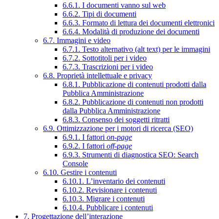
6.6.1. I documenti vanno sul web
6.6.2. Tipi di documenti
6.6.3. Formato di lettura dei documenti elettronici
6.6.4. Modalità di produzione dei documenti
6.7. Immagini e video
6.7.1. Testo alternativo (alt text) per le immagini
6.7.2. Sottotitoli per i video
6.7.3. Trascrizioni per i video
6.8. Proprietà intellettuale e privacy
6.8.1. Pubblicazione di contenuti prodotti dalla
Pubblica Amministrazione
6.8.2. Pubblicazione di contenuti non prodotti
dalla Pubblica Amministrazione
6.8.3. Consenso dei soggetti ritratti
6.9. Ottimizzazione per i motori di ricerca (SEO)
6.9.1. I fattori
on-page
6.9.2. I fattori
off-page
6.9.3. Strumenti di diagnostica SEO: Search
Console
6.10. Gestire i contenuti
6.10.1. L’inventario dei contenuti
6.10.2. Revisionare i contenuti
6.10.3. Migrare i contenuti
6.10.4. Pubblicare i contenuti
7. Progettazione dell’interazione