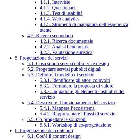
4.1.1. Interviste
4.1.2. Questionari
4.1.3. Test di usabilità
4.1.4. Web analytics
4.1.5. Strumenti di mappatura dell’esperienza
utente
4.2. Ricerca secondaria
4.2.1. Ricerca documentale
4.2.2. Analisi benchmark
4.2.3. Valutazione euristica
5. Progettazione dei servizi
5.1. Cosa sono i servizi e il service design
5.2. Progettare servizi pubblici digitali
5.3. Definire il modello di servizio
5.3.1. Identificare gli attori coinvolti
5.3.2. Formulare la proposta di valore
5.3.3. Inquadrare gli elementi costitutivi del
servizio
5.4. Descrivere il funzionamento del servizio
5.4.1. Mappare l’ecosistema
5.4.2. Rappresentare i flussi di servizio
5.5. Co-progettare le soluzioni
5.5.1. Workshop di co-progettazione
6. Progettazione dei contenuti
6.1. Cos’è il content design