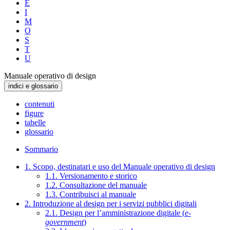
E
I
M
O
S
T
U
Manuale operativo di design
indici e glossario
contenuti
figure
tabelle
glossario
Sommario
1. Scopo, destinatari e uso del Manuale operativo di design
1.1. Versionamento e storico
1.2. Consultazione del manuale
1.3. Contribuisci al manuale
2. Introduzione al design per i servizi pubblici digitali
2.1. Design per l’amministrazione digitale (
e-
government
)