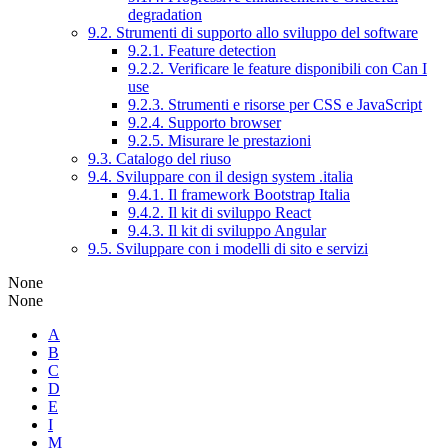
degradation
9.2. Strumenti di supporto allo sviluppo del software
9.2.1. Feature detection
9.2.2. Verificare le feature disponibili con Can I
use
9.2.3. Strumenti e risorse per CSS e JavaScript
9.2.4. Supporto browser
9.2.5. Misurare le prestazioni
9.3. Catalogo del riuso
9.4. Sviluppare con il design system .italia
9.4.1. Il framework Bootstrap Italia
9.4.2. Il kit di sviluppo React
9.4.3. Il kit di sviluppo Angular
9.5. Sviluppare con i modelli di sito e servizi
None
None
A
B
C
D
E
I
M