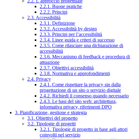
2.2. L’approccio progettuale
2.2.1. Buone pratiche
2.2.2. Principi
2.3. Accessibilità
2.3.1. Definizione
2.3.2. Accessibilità by design
2.3.3. Principi per l’accessibilità
2.3.4. Linee guida e criteri di successo
2.3.5. Come rilasciare una dichiarazione di
accessibilità
2.3.6. Meccanismo di feedback e procedura di
attuazione
2.3.7. Obiettivi accessibilità
2.3.8. Normativa e approfondimenti
2.4. Privacy
2.4.1. Come rispettare la privacy sin dalla
progettazione di un sito o servizio digitale
2.4.2. Richiedi il consenso quando necessario
2.4.3. Le basi del sito web: architettura,
informativa privacy, riferimenti DPO
3. Pianificazione, gestione e strategia
3.1. Obiettivi del progetto
3.2. Tipologie di progetti
3.2.1. Tipologie di progetto in base agli attori
coinvolti nel servizio