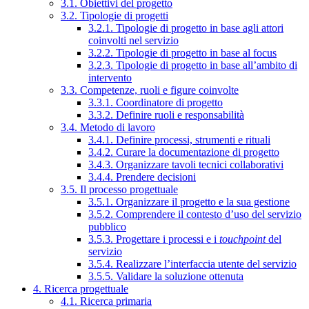
3.1. Obiettivi del progetto
3.2. Tipologie di progetti
3.2.1. Tipologie di progetto in base agli attori
coinvolti nel servizio
3.2.2. Tipologie di progetto in base al focus
3.2.3. Tipologie di progetto in base all’ambito di
intervento
3.3. Competenze, ruoli e figure coinvolte
3.3.1. Coordinatore di progetto
3.3.2. Definire ruoli e responsabilità
3.4. Metodo di lavoro
3.4.1. Definire processi, strumenti e rituali
3.4.2. Curare la documentazione di progetto
3.4.3. Organizzare tavoli tecnici collaborativi
3.4.4. Prendere decisioni
3.5. Il processo progettuale
3.5.1. Organizzare il progetto e la sua gestione
3.5.2. Comprendere il contesto d’uso del servizio
pubblico
3.5.3. Progettare i processi e i
touchpoint
del
servizio
3.5.4. Realizzare l’interfaccia utente del servizio
3.5.5. Validare la soluzione ottenuta
4. Ricerca progettuale
4.1. Ricerca primaria