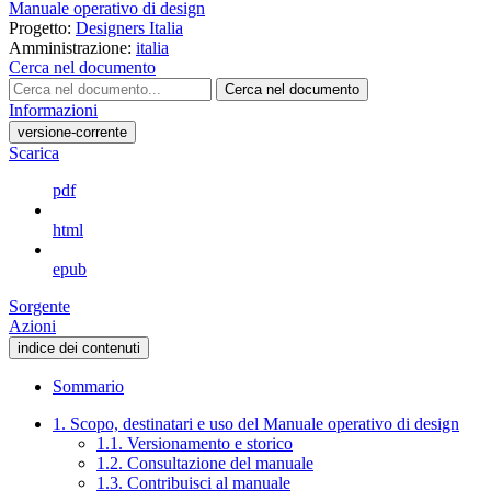
Manuale operativo di design
Progetto:
Designers Italia
Amministrazione:
italia
Cerca nel documento
Cerca nel documento
Informazioni
versione-corrente
Scarica
pdf
html
epub
Sorgente
Azioni
indice dei contenuti
Sommario
1. Scopo, destinatari e uso del Manuale operativo di design
1.1. Versionamento e storico
1.2. Consultazione del manuale
1.3. Contribuisci al manuale