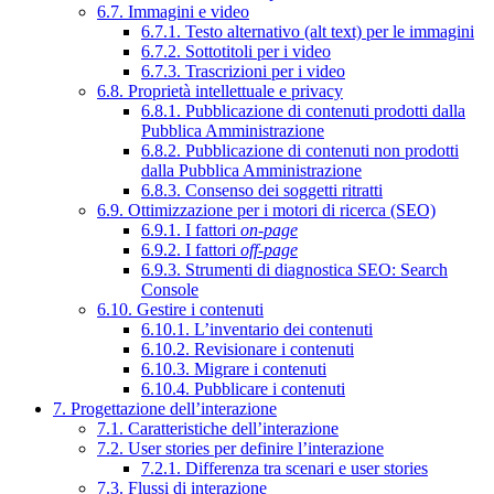
6.7. Immagini e video
6.7.1. Testo alternativo (alt text) per le immagini
6.7.2. Sottotitoli per i video
6.7.3. Trascrizioni per i video
6.8. Proprietà intellettuale e privacy
6.8.1. Pubblicazione di contenuti prodotti dalla
Pubblica Amministrazione
6.8.2. Pubblicazione di contenuti non prodotti
dalla Pubblica Amministrazione
6.8.3. Consenso dei soggetti ritratti
6.9. Ottimizzazione per i motori di ricerca (SEO)
6.9.1. I fattori
on-page
6.9.2. I fattori
off-page
6.9.3. Strumenti di diagnostica SEO: Search
Console
6.10. Gestire i contenuti
6.10.1. L’inventario dei contenuti
6.10.2. Revisionare i contenuti
6.10.3. Migrare i contenuti
6.10.4. Pubblicare i contenuti
7. Progettazione dell’interazione
7.1. Caratteristiche dell’interazione
7.2. User stories per definire l’interazione
7.2.1. Differenza tra scenari e user stories
7.3. Flussi di interazione