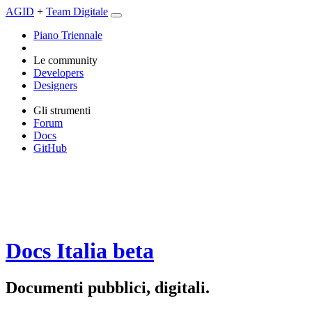
AGID
+
Team Digitale
Piano Triennale
Le community
Developers
Designers
Gli strumenti
Forum
Docs
GitHub
Docs Italia
beta
Documenti pubblici, digitali.