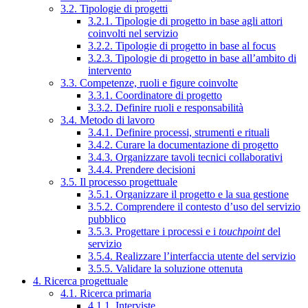
3.2. Tipologie di progetti
3.2.1. Tipologie di progetto in base agli attori
coinvolti nel servizio
3.2.2. Tipologie di progetto in base al focus
3.2.3. Tipologie di progetto in base all’ambito di
intervento
3.3. Competenze, ruoli e figure coinvolte
3.3.1. Coordinatore di progetto
3.3.2. Definire ruoli e responsabilità
3.4. Metodo di lavoro
3.4.1. Definire processi, strumenti e rituali
3.4.2. Curare la documentazione di progetto
3.4.3. Organizzare tavoli tecnici collaborativi
3.4.4. Prendere decisioni
3.5. Il processo progettuale
3.5.1. Organizzare il progetto e la sua gestione
3.5.2. Comprendere il contesto d’uso del servizio
pubblico
3.5.3. Progettare i processi e i
touchpoint
del
servizio
3.5.4. Realizzare l’interfaccia utente del servizio
3.5.5. Validare la soluzione ottenuta
4. Ricerca progettuale
4.1. Ricerca primaria
4.1.1. Interviste