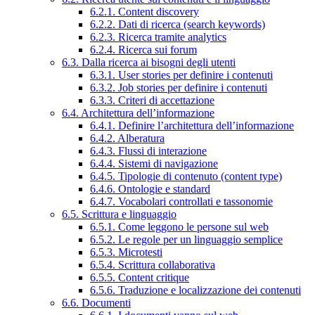
6.2.1. Content discovery
6.2.2. Dati di ricerca (search keywords)
6.2.3. Ricerca tramite analytics
6.2.4. Ricerca sui forum
6.3. Dalla ricerca ai bisogni degli utenti
6.3.1. User stories per definire i contenuti
6.3.2. Job stories per definire i contenuti
6.3.3. Criteri di accettazione
6.4. Architettura dell’informazione
6.4.1. Definire l’architettura dell’informazione
6.4.2. Alberatura
6.4.3. Flussi di interazione
6.4.4. Sistemi di navigazione
6.4.5. Tipologie di contenuto (content type)
6.4.6. Ontologie e standard
6.4.7. Vocabolari controllati e tassonomie
6.5. Scrittura e linguaggio
6.5.1. Come leggono le persone sul web
6.5.2. Le regole per un linguaggio semplice
6.5.3. Microtesti
6.5.4. Scrittura collaborativa
6.5.5. Content critique
6.5.6. Traduzione e localizzazione dei contenuti
6.6. Documenti