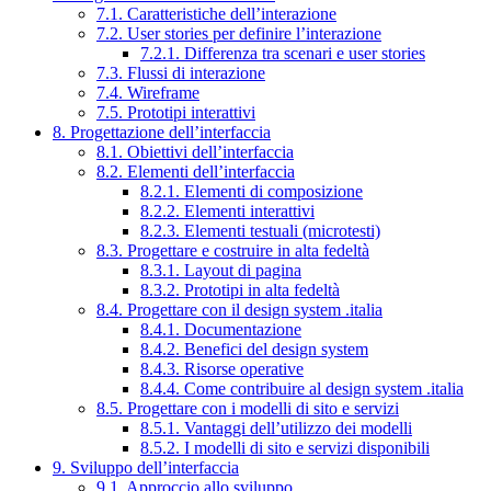
7.1. Caratteristiche dell’interazione
7.2. User stories per definire l’interazione
7.2.1. Differenza tra scenari e user stories
7.3. Flussi di interazione
7.4. Wireframe
7.5. Prototipi interattivi
8. Progettazione dell’interfaccia
8.1. Obiettivi dell’interfaccia
8.2. Elementi dell’interfaccia
8.2.1. Elementi di composizione
8.2.2. Elementi interattivi
8.2.3. Elementi testuali (microtesti)
8.3. Progettare e costruire in alta fedeltà
8.3.1. Layout di pagina
8.3.2. Prototipi in alta fedeltà
8.4. Progettare con il design system .italia
8.4.1. Documentazione
8.4.2. Benefici del design system
8.4.3. Risorse operative
8.4.4. Come contribuire al design system .italia
8.5. Progettare con i modelli di sito e servizi
8.5.1. Vantaggi dell’utilizzo dei modelli
8.5.2. I modelli di sito e servizi disponibili
9. Sviluppo dell’interfaccia
9.1. Approccio allo sviluppo