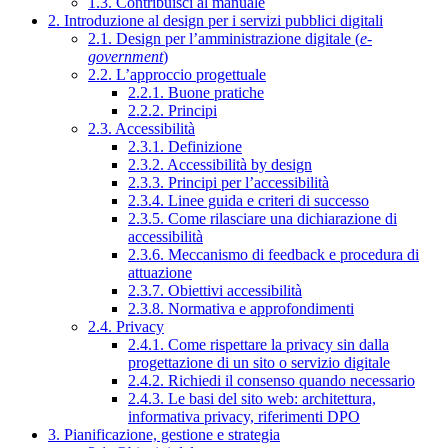
1.3. Contribuisci al manuale
2. Introduzione al design per i servizi pubblici digitali
2.1. Design per l’amministrazione digitale (
e-
government
)
2.2. L’approccio progettuale
2.2.1. Buone pratiche
2.2.2. Principi
2.3. Accessibilità
2.3.1. Definizione
2.3.2. Accessibilità by design
2.3.3. Principi per l’accessibilità
2.3.4. Linee guida e criteri di successo
2.3.5. Come rilasciare una dichiarazione di
accessibilità
2.3.6. Meccanismo di feedback e procedura di
attuazione
2.3.7. Obiettivi accessibilità
2.3.8. Normativa e approfondimenti
2.4. Privacy
2.4.1. Come rispettare la privacy sin dalla
progettazione di un sito o servizio digitale
2.4.2. Richiedi il consenso quando necessario
2.4.3. Le basi del sito web: architettura,
informativa privacy, riferimenti DPO
3. Pianificazione, gestione e strategia