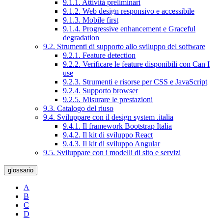
9.1.1. Attività preliminari
9.1.2. Web design responsivo e accessibile
9.1.3. Mobile first
9.1.4. Progressive enhancement e Graceful
degradation
9.2. Strumenti di supporto allo sviluppo del software
9.2.1. Feature detection
9.2.2. Verificare le feature disponibili con Can I
use
9.2.3. Strumenti e risorse per CSS e JavaScript
9.2.4. Supporto browser
9.2.5. Misurare le prestazioni
9.3. Catalogo del riuso
9.4. Sviluppare con il design system .italia
9.4.1. Il framework Bootstrap Italia
9.4.2. Il kit di sviluppo React
9.4.3. Il kit di sviluppo Angular
9.5. Sviluppare con i modelli di sito e servizi
glossario
A
B
C
D