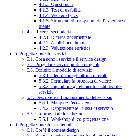
4.1.2. Questionari
4.1.3. Test di usabilità
4.1.4. Web analytics
4.1.5. Strumenti di mappatura dell’esperienza
utente
4.2. Ricerca secondaria
4.2.1. Ricerca documentale
4.2.2. Analisi benchmark
4.2.3. Valutazione euristica
5. Progettazione dei servizi
5.1. Cosa sono i servizi e il service design
5.2. Progettare servizi pubblici digitali
5.3. Definire il modello di servizio
5.3.1. Identificare gli attori coinvolti
5.3.2. Formulare la proposta di valore
5.3.3. Inquadrare gli elementi costitutivi del
servizio
5.4. Descrivere il funzionamento del servizio
5.4.1. Mappare l’ecosistema
5.4.2. Rappresentare i flussi di servizio
5.5. Co-progettare le soluzioni
5.5.1. Workshop di co-progettazione
6. Progettazione dei contenuti
6.1. Cos’è il content design
6.2. Ricerca utente sui contenuti e il linguaggio