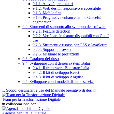
9.1.1. Attività preliminari
9.1.2. Web design responsivo e accessibile
9.1.3. Mobile first
9.1.4. Progressive enhancement e Graceful
degradation
9.2. Strumenti di supporto allo sviluppo del software
9.2.1. Feature detection
9.2.2. Verificare le feature disponibili con Can I
use
9.2.3. Strumenti e risorse per CSS e JavaScript
9.2.4. Supporto browser
9.2.5. Misurare le prestazioni
9.3. Catalogo del riuso
9.4. Sviluppare con il design system .italia
9.4.1. Il framework Bootstrap Italia
9.4.2. Il kit di sviluppo React
9.4.3. Il kit di sviluppo Angular
9.5. Sviluppare con i modelli di sito e servizi
1. Scopo, destinatari e uso del Manuale operativo di design
Team per la Trasformazione Digitale
in collaborazione con
Agenzia per l'Italia Digitale