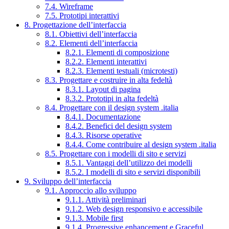
7.4. Wireframe
7.5. Prototipi interattivi
8. Progettazione dell’interfaccia
8.1. Obiettivi dell’interfaccia
8.2. Elementi dell’interfaccia
8.2.1. Elementi di composizione
8.2.2. Elementi interattivi
8.2.3. Elementi testuali (microtesti)
8.3. Progettare e costruire in alta fedeltà
8.3.1. Layout di pagina
8.3.2. Prototipi in alta fedeltà
8.4. Progettare con il design system .italia
8.4.1. Documentazione
8.4.2. Benefici del design system
8.4.3. Risorse operative
8.4.4. Come contribuire al design system .italia
8.5. Progettare con i modelli di sito e servizi
8.5.1. Vantaggi dell’utilizzo dei modelli
8.5.2. I modelli di sito e servizi disponibili
9. Sviluppo dell’interfaccia
9.1. Approccio allo sviluppo
9.1.1. Attività preliminari
9.1.2. Web design responsivo e accessibile
9.1.3. Mobile first
9.1.4. Progressive enhancement e Graceful