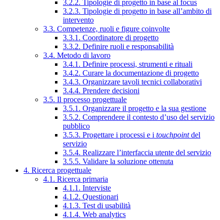
3.2.2. Tipologie di progetto in base al focus
3.2.3. Tipologie di progetto in base all’ambito di
intervento
3.3. Competenze, ruoli e figure coinvolte
3.3.1. Coordinatore di progetto
3.3.2. Definire ruoli e responsabilità
3.4. Metodo di lavoro
3.4.1. Definire processi, strumenti e rituali
3.4.2. Curare la documentazione di progetto
3.4.3. Organizzare tavoli tecnici collaborativi
3.4.4. Prendere decisioni
3.5. Il processo progettuale
3.5.1. Organizzare il progetto e la sua gestione
3.5.2. Comprendere il contesto d’uso del servizio
pubblico
3.5.3. Progettare i processi e i
touchpoint
del
servizio
3.5.4. Realizzare l’interfaccia utente del servizio
3.5.5. Validare la soluzione ottenuta
4. Ricerca progettuale
4.1. Ricerca primaria
4.1.1. Interviste
4.1.2. Questionari
4.1.3. Test di usabilità
4.1.4. Web analytics