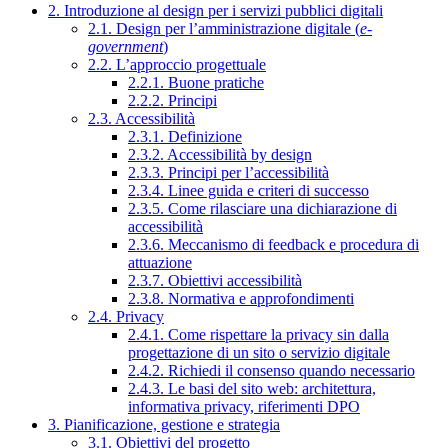
2. Introduzione al design per i servizi pubblici digitali
2.1. Design per l’amministrazione digitale (
e-
government
)
2.2. L’approccio progettuale
2.2.1. Buone pratiche
2.2.2. Principi
2.3. Accessibilità
2.3.1. Definizione
2.3.2. Accessibilità by design
2.3.3. Principi per l’accessibilità
2.3.4. Linee guida e criteri di successo
2.3.5. Come rilasciare una dichiarazione di
accessibilità
2.3.6. Meccanismo di feedback e procedura di
attuazione
2.3.7. Obiettivi accessibilità
2.3.8. Normativa e approfondimenti
2.4. Privacy
2.4.1. Come rispettare la privacy sin dalla
progettazione di un sito o servizio digitale
2.4.2. Richiedi il consenso quando necessario
2.4.3. Le basi del sito web: architettura,
informativa privacy, riferimenti DPO
3. Pianificazione, gestione e strategia
3.1. Obiettivi del progetto