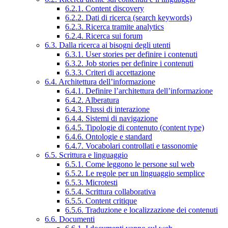
6.2.1. Content discovery
6.2.2. Dati di ricerca (search keywords)
6.2.3. Ricerca tramite analytics
6.2.4. Ricerca sui forum
6.3. Dalla ricerca ai bisogni degli utenti
6.3.1. User stories per definire i contenuti
6.3.2. Job stories per definire i contenuti
6.3.3. Criteri di accettazione
6.4. Architettura dell’informazione
6.4.1. Definire l’architettura dell’informazione
6.4.2. Alberatura
6.4.3. Flussi di interazione
6.4.4. Sistemi di navigazione
6.4.5. Tipologie di contenuto (content type)
6.4.6. Ontologie e standard
6.4.7. Vocabolari controllati e tassonomie
6.5. Scrittura e linguaggio
6.5.1. Come leggono le persone sul web
6.5.2. Le regole per un linguaggio semplice
6.5.3. Microtesti
6.5.4. Scrittura collaborativa
6.5.5. Content critique
6.5.6. Traduzione e localizzazione dei contenuti
6.6. Documenti