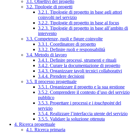
3.1. Obiettivi del progetto
3.2. Tipologie di progetti
3.2.1. Tipologie di progetto in base agli attori
coinvolti nel servizio
3.2.2. Tipologie di progetto in base al focus
3.2.3. Tipologie di progetto in base all’ambito di
intervento
3.3. Competenze, ruoli e figure coinvolte
3.3.1. Coordinatore di progetto
3.3.2. Definire ruoli e responsabilità
3.4. Metodo di lavoro
3.4.1. Definire processi, strumenti e rituali
3.4.2. Curare la documentazione di progetto
3.4.3. Organizzare tavoli tecnici collaborativi
3.4.4. Prendere decisioni
3.5. Il processo progettuale
3.5.1. Organizzare il progetto e la sua gestione
3.5.2. Comprendere il contesto d’uso del servizio
pubblico
3.5.3. Progettare i processi e i
touchpoint
del
servizio
3.5.4. Realizzare l’interfaccia utente del servizio
3.5.5. Validare la soluzione ottenuta
4. Ricerca progettuale
4.1. Ricerca primaria