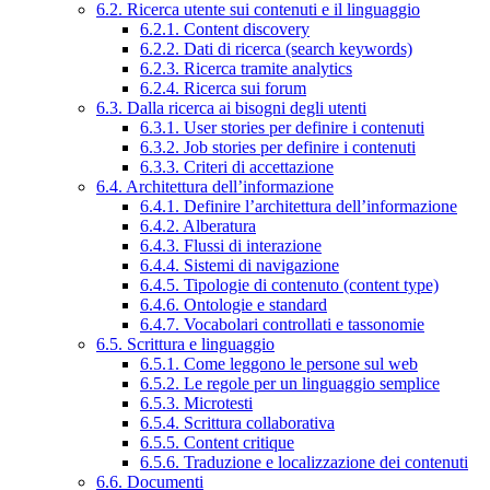
6.2. Ricerca utente sui contenuti e il linguaggio
6.2.1. Content discovery
6.2.2. Dati di ricerca (search keywords)
6.2.3. Ricerca tramite analytics
6.2.4. Ricerca sui forum
6.3. Dalla ricerca ai bisogni degli utenti
6.3.1. User stories per definire i contenuti
6.3.2. Job stories per definire i contenuti
6.3.3. Criteri di accettazione
6.4. Architettura dell’informazione
6.4.1. Definire l’architettura dell’informazione
6.4.2. Alberatura
6.4.3. Flussi di interazione
6.4.4. Sistemi di navigazione
6.4.5. Tipologie di contenuto (content type)
6.4.6. Ontologie e standard
6.4.7. Vocabolari controllati e tassonomie
6.5. Scrittura e linguaggio
6.5.1. Come leggono le persone sul web
6.5.2. Le regole per un linguaggio semplice
6.5.3. Microtesti
6.5.4. Scrittura collaborativa
6.5.5. Content critique
6.5.6. Traduzione e localizzazione dei contenuti
6.6. Documenti