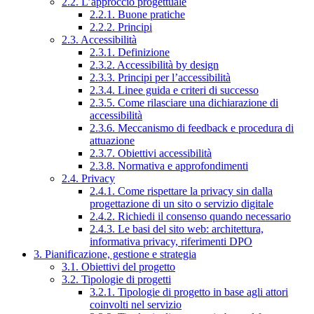
2.2. L’approccio progettuale
2.2.1. Buone pratiche
2.2.2. Principi
2.3. Accessibilità
2.3.1. Definizione
2.3.2. Accessibilità by design
2.3.3. Principi per l’accessibilità
2.3.4. Linee guida e criteri di successo
2.3.5. Come rilasciare una dichiarazione di
accessibilità
2.3.6. Meccanismo di feedback e procedura di
attuazione
2.3.7. Obiettivi accessibilità
2.3.8. Normativa e approfondimenti
2.4. Privacy
2.4.1. Come rispettare la privacy sin dalla
progettazione di un sito o servizio digitale
2.4.2. Richiedi il consenso quando necessario
2.4.3. Le basi del sito web: architettura,
informativa privacy, riferimenti DPO
3. Pianificazione, gestione e strategia
3.1. Obiettivi del progetto
3.2. Tipologie di progetti
3.2.1. Tipologie di progetto in base agli attori
coinvolti nel servizio