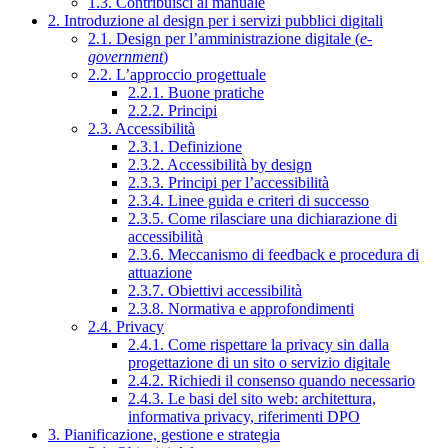
1.3. Contribuisci al manuale
2. Introduzione al design per i servizi pubblici digitali
2.1. Design per l’amministrazione digitale (
e-
government
)
2.2. L’approccio progettuale
2.2.1. Buone pratiche
2.2.2. Principi
2.3. Accessibilità
2.3.1. Definizione
2.3.2. Accessibilità by design
2.3.3. Principi per l’accessibilità
2.3.4. Linee guida e criteri di successo
2.3.5. Come rilasciare una dichiarazione di
accessibilità
2.3.6. Meccanismo di feedback e procedura di
attuazione
2.3.7. Obiettivi accessibilità
2.3.8. Normativa e approfondimenti
2.4. Privacy
2.4.1. Come rispettare la privacy sin dalla
progettazione di un sito o servizio digitale
2.4.2. Richiedi il consenso quando necessario
2.4.3. Le basi del sito web: architettura,
informativa privacy, riferimenti DPO
3. Pianificazione, gestione e strategia