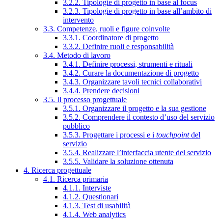
3.2.2. Tipologie di progetto in base al focus
3.2.3. Tipologie di progetto in base all’ambito di
intervento
3.3. Competenze, ruoli e figure coinvolte
3.3.1. Coordinatore di progetto
3.3.2. Definire ruoli e responsabilità
3.4. Metodo di lavoro
3.4.1. Definire processi, strumenti e rituali
3.4.2. Curare la documentazione di progetto
3.4.3. Organizzare tavoli tecnici collaborativi
3.4.4. Prendere decisioni
3.5. Il processo progettuale
3.5.1. Organizzare il progetto e la sua gestione
3.5.2. Comprendere il contesto d’uso del servizio
pubblico
3.5.3. Progettare i processi e i
touchpoint
del
servizio
3.5.4. Realizzare l’interfaccia utente del servizio
3.5.5. Validare la soluzione ottenuta
4. Ricerca progettuale
4.1. Ricerca primaria
4.1.1. Interviste
4.1.2. Questionari
4.1.3. Test di usabilità
4.1.4. Web analytics