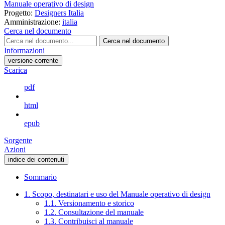
Manuale operativo di design
Progetto:
Designers Italia
Amministrazione:
italia
Cerca nel documento
Cerca nel documento
Informazioni
versione-corrente
Scarica
pdf
html
epub
Sorgente
Azioni
indice dei contenuti
Sommario
1. Scopo, destinatari e uso del Manuale operativo di design
1.1. Versionamento e storico
1.2. Consultazione del manuale
1.3. Contribuisci al manuale