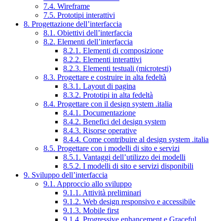
7.4. Wireframe
7.5. Prototipi interattivi
8. Progettazione dell’interfaccia
8.1. Obiettivi dell’interfaccia
8.2. Elementi dell’interfaccia
8.2.1. Elementi di composizione
8.2.2. Elementi interattivi
8.2.3. Elementi testuali (microtesti)
8.3. Progettare e costruire in alta fedeltà
8.3.1. Layout di pagina
8.3.2. Prototipi in alta fedeltà
8.4. Progettare con il design system .italia
8.4.1. Documentazione
8.4.2. Benefici del design system
8.4.3. Risorse operative
8.4.4. Come contribuire al design system .italia
8.5. Progettare con i modelli di sito e servizi
8.5.1. Vantaggi dell’utilizzo dei modelli
8.5.2. I modelli di sito e servizi disponibili
9. Sviluppo dell’interfaccia
9.1. Approccio allo sviluppo
9.1.1. Attività preliminari
9.1.2. Web design responsivo e accessibile
9.1.3. Mobile first
9.1.4. Progressive enhancement e Graceful