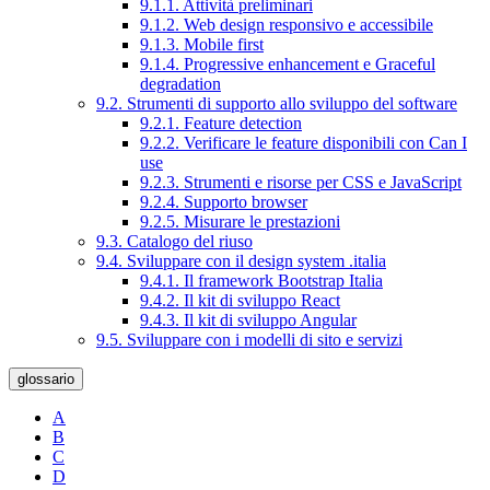
9.1.1. Attività preliminari
9.1.2. Web design responsivo e accessibile
9.1.3. Mobile first
9.1.4. Progressive enhancement e Graceful
degradation
9.2. Strumenti di supporto allo sviluppo del software
9.2.1. Feature detection
9.2.2. Verificare le feature disponibili con Can I
use
9.2.3. Strumenti e risorse per CSS e JavaScript
9.2.4. Supporto browser
9.2.5. Misurare le prestazioni
9.3. Catalogo del riuso
9.4. Sviluppare con il design system .italia
9.4.1. Il framework Bootstrap Italia
9.4.2. Il kit di sviluppo React
9.4.3. Il kit di sviluppo Angular
9.5. Sviluppare con i modelli di sito e servizi
glossario
A
B
C
D