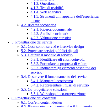
4.1.2. Questionari
4.1.3. Test di usabilità
4.1.4. Web analytics
4.1.5. Strumenti di mappatura dell’esperienza
utente
4.2. Ricerca secondaria
4.2.1. Ricerca documentale
4.2.2. Analisi benchmark
4.2.3. Valutazione euristica
5. Progettazione dei servizi
5.1. Cosa sono i servizi e il service design
5.2. Progettare servizi pubblici digitali
5.3. Definire il modello di servizio
5.3.1. Identificare gli attori coinvolti
5.3.2. Formulare la proposta di valore
5.3.3. Inquadrare gli elementi costitutivi del
servizio
5.4. Descrivere il funzionamento del servizio
5.4.1. Mappare l’ecosistema
5.4.2. Rappresentare i flussi di servizio
5.5. Co-progettare le soluzioni
5.5.1. Workshop di co-progettazione
6. Progettazione dei contenuti
6.1. Cos’è il content design
6.2. Ricerca utente sui contenuti e il linguaggio