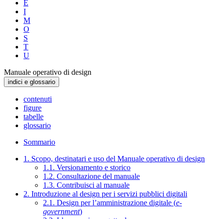
E
I
M
O
S
T
U
Manuale operativo di design
indici e glossario
contenuti
figure
tabelle
glossario
Sommario
1. Scopo, destinatari e uso del Manuale operativo di design
1.1. Versionamento e storico
1.2. Consultazione del manuale
1.3. Contribuisci al manuale
2. Introduzione al design per i servizi pubblici digitali
2.1. Design per l’amministrazione digitale (
e-
government
)