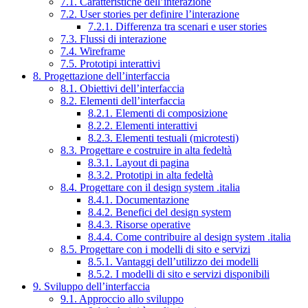
7.1. Caratteristiche dell’interazione
7.2. User stories per definire l’interazione
7.2.1. Differenza tra scenari e user stories
7.3. Flussi di interazione
7.4. Wireframe
7.5. Prototipi interattivi
8. Progettazione dell’interfaccia
8.1. Obiettivi dell’interfaccia
8.2. Elementi dell’interfaccia
8.2.1. Elementi di composizione
8.2.2. Elementi interattivi
8.2.3. Elementi testuali (microtesti)
8.3. Progettare e costruire in alta fedeltà
8.3.1. Layout di pagina
8.3.2. Prototipi in alta fedeltà
8.4. Progettare con il design system .italia
8.4.1. Documentazione
8.4.2. Benefici del design system
8.4.3. Risorse operative
8.4.4. Come contribuire al design system .italia
8.5. Progettare con i modelli di sito e servizi
8.5.1. Vantaggi dell’utilizzo dei modelli
8.5.2. I modelli di sito e servizi disponibili
9. Sviluppo dell’interfaccia
9.1. Approccio allo sviluppo