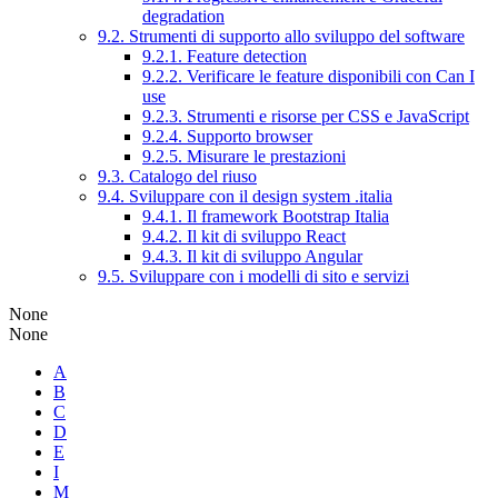
degradation
9.2. Strumenti di supporto allo sviluppo del software
9.2.1. Feature detection
9.2.2. Verificare le feature disponibili con Can I
use
9.2.3. Strumenti e risorse per CSS e JavaScript
9.2.4. Supporto browser
9.2.5. Misurare le prestazioni
9.3. Catalogo del riuso
9.4. Sviluppare con il design system .italia
9.4.1. Il framework Bootstrap Italia
9.4.2. Il kit di sviluppo React
9.4.3. Il kit di sviluppo Angular
9.5. Sviluppare con i modelli di sito e servizi
None
None
A
B
C
D
E
I
M