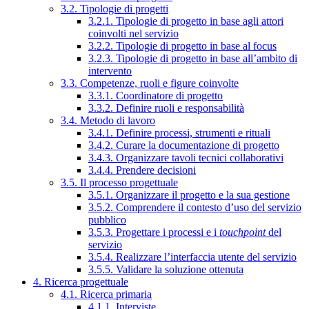
3.2. Tipologie di progetti
3.2.1. Tipologie di progetto in base agli attori
coinvolti nel servizio
3.2.2. Tipologie di progetto in base al focus
3.2.3. Tipologie di progetto in base all’ambito di
intervento
3.3. Competenze, ruoli e figure coinvolte
3.3.1. Coordinatore di progetto
3.3.2. Definire ruoli e responsabilità
3.4. Metodo di lavoro
3.4.1. Definire processi, strumenti e rituali
3.4.2. Curare la documentazione di progetto
3.4.3. Organizzare tavoli tecnici collaborativi
3.4.4. Prendere decisioni
3.5. Il processo progettuale
3.5.1. Organizzare il progetto e la sua gestione
3.5.2. Comprendere il contesto d’uso del servizio
pubblico
3.5.3. Progettare i processi e i
touchpoint
del
servizio
3.5.4. Realizzare l’interfaccia utente del servizio
3.5.5. Validare la soluzione ottenuta
4. Ricerca progettuale
4.1. Ricerca primaria
4.1.1. Interviste