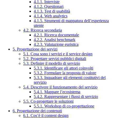
4.1.1. Interviste
4.1.2. Questionari
4.1.3. Test di usabilità
4.1.4. Web analytics
4.1.5. Strumenti di mappatura dell’esperienza
utente
4.2. Ricerca secondaria
4.2.1. Ricerca documentale
4.2.2. Analisi benchmark
4.2.3. Valutazione euristica
5. Progettazione dei servizi
5.1. Cosa sono i servizi e il service design
5.2. Progettare servizi pubblici digitali
5.3. Definire il modello di servizio
5.3.1. Identificare gli attori coinvolti
5.3.2. Formulare la proposta di valore
5.3.3. Inquadrare gli elementi costitutivi del
servizio
5.4. Descrivere il funzionamento del servizio
5.4.1. Mappare l’ecosistema
5.4.2. Rappresentare i flussi di servizio
5.5. Co-progettare le soluzioni
5.5.1. Workshop di co-progettazione
6. Progettazione dei contenuti
6.1. Cos’è il content design