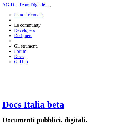
AGID
+
Team Digitale
Piano Triennale
Le community
Developers
Designers
Gli strumenti
Forum
Docs
GitHub
Docs Italia
beta
Documenti pubblici, digitali.