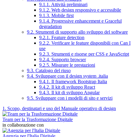
9.1.1. Attività preliminari
9.1.2. Web design responsivo e accessibile
9.1.3. Mobile first
9.1.4. Progressive enhancement e Graceful
degradation
9.2. Strumenti di supporto allo sviluppo del software
9.2.1. Feature detection
9.2.2. Verificare le feature disponibili con Can I
use
9.2.3. Strumenti e risorse per CSS e JavaScript
9.2.4. Supporto browser
9.2.5. Misurare le prestazioni
9.3. Catalogo del riuso
9.4. Sviluppare con il design system .italia
9.4.1. Il framework Bootstrap Italia
9.4.2. Il kit di sviluppo React
9.4.3. Il kit di sviluppo Angular
9.5. Sviluppare con i modelli di sito e servizi
1. Scopo, destinatari e uso del Manuale operativo di design
Team per la Trasformazione Digitale
in collaborazione con
Agenzia per l'Italia Digitale