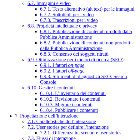
6.7. Immagini e video
6.7.1. Testo alternativo (alt text) per le immagini
6.7.2. Sottotitoli per i video
6.7.3. Trascrizioni per i video
6.8. Proprietà intellettuale e privacy
6.8.1. Pubblicazione di contenuti prodotti dalla
Pubblica Amministrazione
6.8.2. Pubblicazione di contenuti non prodotti
dalla Pubblica Amministrazione
6.8.3. Consenso dei soggetti ritratti
6.9. Ottimizzazione per i motori di ricerca (SEO)
6.9.1. I fattori
on-page
6.9.2. I fattori
off-page
6.9.3. Strumenti di diagnostica SEO: Search
Console
6.10. Gestire i contenuti
6.10.1. L’inventario dei contenuti
6.10.2. Revisionare i contenuti
6.10.3. Migrare i contenuti
6.10.4. Pubblicare i contenuti
7. Progettazione dell’interazione
7.1. Caratteristiche dell’interazione
7.2. User stories per definire l’interazione
7.2.1. Differenza tra scenari e user stories
7.3. Flussi di interazione