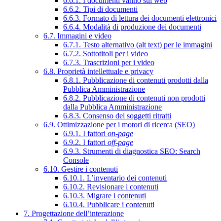
6.6.1. I documenti vanno sul web
6.6.2. Tipi di documenti
6.6.3. Formato di lettura dei documenti elettronici
6.6.4. Modalità di produzione dei documenti
6.7. Immagini e video
6.7.1. Testo alternativo (alt text) per le immagini
6.7.2. Sottotitoli per i video
6.7.3. Trascrizioni per i video
6.8. Proprietà intellettuale e privacy
6.8.1. Pubblicazione di contenuti prodotti dalla
Pubblica Amministrazione
6.8.2. Pubblicazione di contenuti non prodotti
dalla Pubblica Amministrazione
6.8.3. Consenso dei soggetti ritratti
6.9. Ottimizzazione per i motori di ricerca (SEO)
6.9.1. I fattori
on-page
6.9.2. I fattori
off-page
6.9.3. Strumenti di diagnostica SEO: Search
Console
6.10. Gestire i contenuti
6.10.1. L’inventario dei contenuti
6.10.2. Revisionare i contenuti
6.10.3. Migrare i contenuti
6.10.4. Pubblicare i contenuti
7. Progettazione dell’interazione