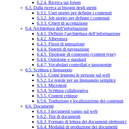
6.2.4. Ricerca sui forum
6.3. Dalla ricerca ai bisogni degli utenti
6.3.1. User stories per definire i contenuti
6.3.2. Job stories per definire i contenuti
6.3.3. Criteri di accettazione
6.4. Architettura dell’informazione
6.4.1. Definire l’architettura dell’informazione
6.4.2. Alberatura
6.4.3. Flussi di interazione
6.4.4. Sistemi di navigazione
6.4.5. Tipologie di contenuto (content type)
6.4.6. Ontologie e standard
6.4.7. Vocabolari controllati e tassonomie
6.5. Scrittura e linguaggio
6.5.1. Come leggono le persone sul web
6.5.2. Le regole per un linguaggio semplice
6.5.3. Microtesti
6.5.4. Scrittura collaborativa
6.5.5. Content critique
6.5.6. Traduzione e localizzazione dei contenuti
6.6. Documenti
6.6.1. I documenti vanno sul web
6.6.2. Tipi di documenti
6.6.3. Formato di lettura dei documenti elettronici
6.6.4. Modalità di produzione dei documenti