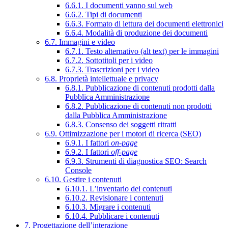
6.6.1. I documenti vanno sul web
6.6.2. Tipi di documenti
6.6.3. Formato di lettura dei documenti elettronici
6.6.4. Modalità di produzione dei documenti
6.7. Immagini e video
6.7.1. Testo alternativo (alt text) per le immagini
6.7.2. Sottotitoli per i video
6.7.3. Trascrizioni per i video
6.8. Proprietà intellettuale e privacy
6.8.1. Pubblicazione di contenuti prodotti dalla
Pubblica Amministrazione
6.8.2. Pubblicazione di contenuti non prodotti
dalla Pubblica Amministrazione
6.8.3. Consenso dei soggetti ritratti
6.9. Ottimizzazione per i motori di ricerca (SEO)
6.9.1. I fattori
on-page
6.9.2. I fattori
off-page
6.9.3. Strumenti di diagnostica SEO: Search
Console
6.10. Gestire i contenuti
6.10.1. L’inventario dei contenuti
6.10.2. Revisionare i contenuti
6.10.3. Migrare i contenuti
6.10.4. Pubblicare i contenuti
7. Progettazione dell’interazione