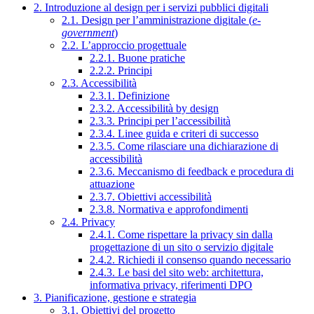
2. Introduzione al design per i servizi pubblici digitali
2.1. Design per l’amministrazione digitale (
e-
government
)
2.2. L’approccio progettuale
2.2.1. Buone pratiche
2.2.2. Principi
2.3. Accessibilità
2.3.1. Definizione
2.3.2. Accessibilità by design
2.3.3. Principi per l’accessibilità
2.3.4. Linee guida e criteri di successo
2.3.5. Come rilasciare una dichiarazione di
accessibilità
2.3.6. Meccanismo di feedback e procedura di
attuazione
2.3.7. Obiettivi accessibilità
2.3.8. Normativa e approfondimenti
2.4. Privacy
2.4.1. Come rispettare la privacy sin dalla
progettazione di un sito o servizio digitale
2.4.2. Richiedi il consenso quando necessario
2.4.3. Le basi del sito web: architettura,
informativa privacy, riferimenti DPO
3. Pianificazione, gestione e strategia
3.1. Obiettivi del progetto