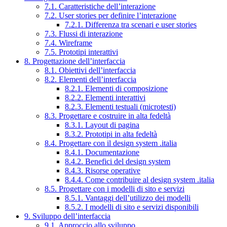
7.1. Caratteristiche dell’interazione
7.2. User stories per definire l’interazione
7.2.1. Differenza tra scenari e user stories
7.3. Flussi di interazione
7.4. Wireframe
7.5. Prototipi interattivi
8. Progettazione dell’interfaccia
8.1. Obiettivi dell’interfaccia
8.2. Elementi dell’interfaccia
8.2.1. Elementi di composizione
8.2.2. Elementi interattivi
8.2.3. Elementi testuali (microtesti)
8.3. Progettare e costruire in alta fedeltà
8.3.1. Layout di pagina
8.3.2. Prototipi in alta fedeltà
8.4. Progettare con il design system .italia
8.4.1. Documentazione
8.4.2. Benefici del design system
8.4.3. Risorse operative
8.4.4. Come contribuire al design system .italia
8.5. Progettare con i modelli di sito e servizi
8.5.1. Vantaggi dell’utilizzo dei modelli
8.5.2. I modelli di sito e servizi disponibili
9. Sviluppo dell’interfaccia
9.1. Approccio allo sviluppo