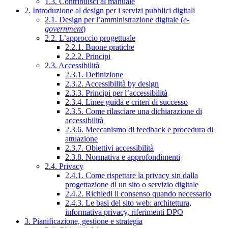
1.3. Contribuisci al manuale
2. Introduzione al design per i servizi pubblici digitali
2.1. Design per l’amministrazione digitale (
e-
government
)
2.2. L’approccio progettuale
2.2.1. Buone pratiche
2.2.2. Principi
2.3. Accessibilità
2.3.1. Definizione
2.3.2. Accessibilità by design
2.3.3. Principi per l’accessibilità
2.3.4. Linee guida e criteri di successo
2.3.5. Come rilasciare una dichiarazione di
accessibilità
2.3.6. Meccanismo di feedback e procedura di
attuazione
2.3.7. Obiettivi accessibilità
2.3.8. Normativa e approfondimenti
2.4. Privacy
2.4.1. Come rispettare la privacy sin dalla
progettazione di un sito o servizio digitale
2.4.2. Richiedi il consenso quando necessario
2.4.3. Le basi del sito web: architettura,
informativa privacy, riferimenti DPO
3. Pianificazione, gestione e strategia