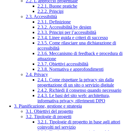
2.2. L’approccio progettuale
2.2.1. Buone pratiche
2.2.2. Principi
2.3. Accessibilità
2.3.1. Definizione
2.3.2. Accessibilità by design
2.3.3. Principi per l’accessibilità
2.3.4. Linee guida e criteri di successo
2.3.5. Come rilasciare una dichiarazione di
accessibilità
2.3.6. Meccanismo di feedback e procedura di
attuazione
2.3.7. Obiettivi accessibilità
2.3.8. Normativa e approfondimenti
2.4. Privacy
2.4.1. Come rispettare la privacy sin dalla
progettazione di un sito o servizio digitale
2.4.2. Richiedi il consenso quando necessario
2.4.3. Le basi del sito web: architettura,
informativa privacy, riferimenti DPO
3. Pianificazione, gestione e strategia
3.1. Obiettivi del progetto
3.2. Tipologie di progetti
3.2.1. Tipologie di progetto in base agli attori
coinvolti nel servizio