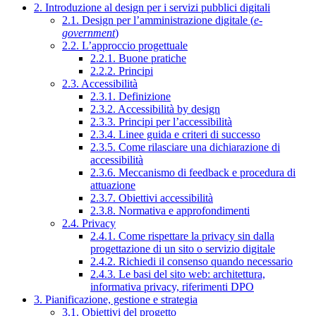
2. Introduzione al design per i servizi pubblici digitali
2.1. Design per l’amministrazione digitale (
e-
government
)
2.2. L’approccio progettuale
2.2.1. Buone pratiche
2.2.2. Principi
2.3. Accessibilità
2.3.1. Definizione
2.3.2. Accessibilità by design
2.3.3. Principi per l’accessibilità
2.3.4. Linee guida e criteri di successo
2.3.5. Come rilasciare una dichiarazione di
accessibilità
2.3.6. Meccanismo di feedback e procedura di
attuazione
2.3.7. Obiettivi accessibilità
2.3.8. Normativa e approfondimenti
2.4. Privacy
2.4.1. Come rispettare la privacy sin dalla
progettazione di un sito o servizio digitale
2.4.2. Richiedi il consenso quando necessario
2.4.3. Le basi del sito web: architettura,
informativa privacy, riferimenti DPO
3. Pianificazione, gestione e strategia
3.1. Obiettivi del progetto