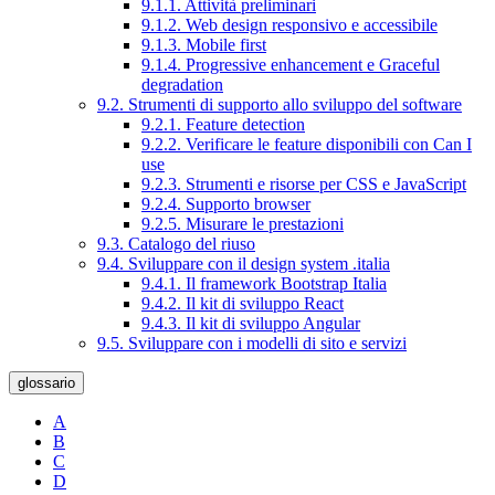
9.1.1. Attività preliminari
9.1.2. Web design responsivo e accessibile
9.1.3. Mobile first
9.1.4. Progressive enhancement e Graceful
degradation
9.2. Strumenti di supporto allo sviluppo del software
9.2.1. Feature detection
9.2.2. Verificare le feature disponibili con Can I
use
9.2.3. Strumenti e risorse per CSS e JavaScript
9.2.4. Supporto browser
9.2.5. Misurare le prestazioni
9.3. Catalogo del riuso
9.4. Sviluppare con il design system .italia
9.4.1. Il framework Bootstrap Italia
9.4.2. Il kit di sviluppo React
9.4.3. Il kit di sviluppo Angular
9.5. Sviluppare con i modelli di sito e servizi
glossario
A
B
C
D