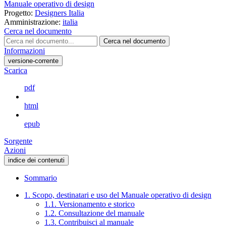
Manuale operativo di design
Progetto:
Designers Italia
Amministrazione:
italia
Cerca nel documento
Cerca nel documento
Informazioni
versione-corrente
Scarica
pdf
html
epub
Sorgente
Azioni
indice dei contenuti
Sommario
1. Scopo, destinatari e uso del Manuale operativo di design
1.1. Versionamento e storico
1.2. Consultazione del manuale
1.3. Contribuisci al manuale