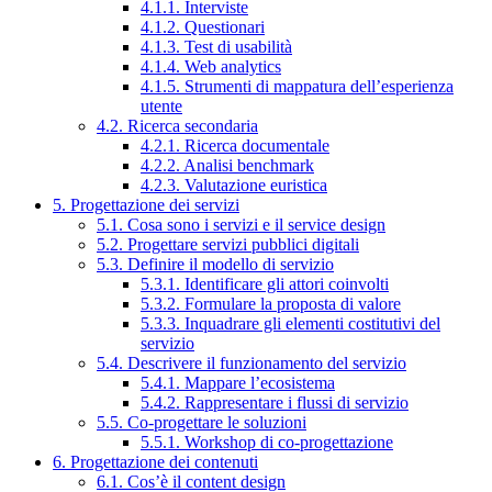
4.1.1. Interviste
4.1.2. Questionari
4.1.3. Test di usabilità
4.1.4. Web analytics
4.1.5. Strumenti di mappatura dell’esperienza
utente
4.2. Ricerca secondaria
4.2.1. Ricerca documentale
4.2.2. Analisi benchmark
4.2.3. Valutazione euristica
5. Progettazione dei servizi
5.1. Cosa sono i servizi e il service design
5.2. Progettare servizi pubblici digitali
5.3. Definire il modello di servizio
5.3.1. Identificare gli attori coinvolti
5.3.2. Formulare la proposta di valore
5.3.3. Inquadrare gli elementi costitutivi del
servizio
5.4. Descrivere il funzionamento del servizio
5.4.1. Mappare l’ecosistema
5.4.2. Rappresentare i flussi di servizio
5.5. Co-progettare le soluzioni
5.5.1. Workshop di co-progettazione
6. Progettazione dei contenuti
6.1. Cos’è il content design