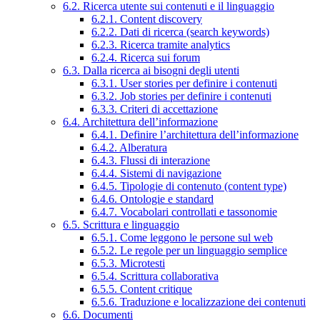
6.2. Ricerca utente sui contenuti e il linguaggio
6.2.1. Content discovery
6.2.2. Dati di ricerca (search keywords)
6.2.3. Ricerca tramite analytics
6.2.4. Ricerca sui forum
6.3. Dalla ricerca ai bisogni degli utenti
6.3.1. User stories per definire i contenuti
6.3.2. Job stories per definire i contenuti
6.3.3. Criteri di accettazione
6.4. Architettura dell’informazione
6.4.1. Definire l’architettura dell’informazione
6.4.2. Alberatura
6.4.3. Flussi di interazione
6.4.4. Sistemi di navigazione
6.4.5. Tipologie di contenuto (content type)
6.4.6. Ontologie e standard
6.4.7. Vocabolari controllati e tassonomie
6.5. Scrittura e linguaggio
6.5.1. Come leggono le persone sul web
6.5.2. Le regole per un linguaggio semplice
6.5.3. Microtesti
6.5.4. Scrittura collaborativa
6.5.5. Content critique
6.5.6. Traduzione e localizzazione dei contenuti
6.6. Documenti