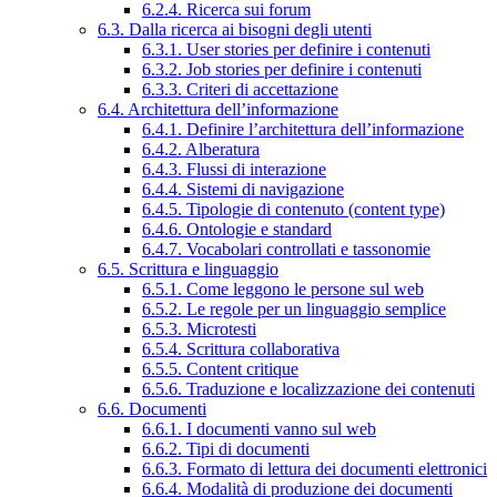
6.2.4. Ricerca sui forum
6.3. Dalla ricerca ai bisogni degli utenti
6.3.1. User stories per definire i contenuti
6.3.2. Job stories per definire i contenuti
6.3.3. Criteri di accettazione
6.4. Architettura dell’informazione
6.4.1. Definire l’architettura dell’informazione
6.4.2. Alberatura
6.4.3. Flussi di interazione
6.4.4. Sistemi di navigazione
6.4.5. Tipologie di contenuto (content type)
6.4.6. Ontologie e standard
6.4.7. Vocabolari controllati e tassonomie
6.5. Scrittura e linguaggio
6.5.1. Come leggono le persone sul web
6.5.2. Le regole per un linguaggio semplice
6.5.3. Microtesti
6.5.4. Scrittura collaborativa
6.5.5. Content critique
6.5.6. Traduzione e localizzazione dei contenuti
6.6. Documenti
6.6.1. I documenti vanno sul web
6.6.2. Tipi di documenti
6.6.3. Formato di lettura dei documenti elettronici
6.6.4. Modalità di produzione dei documenti