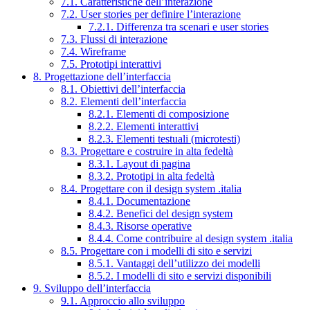
7.1. Caratteristiche dell’interazione
7.2. User stories per definire l’interazione
7.2.1. Differenza tra scenari e user stories
7.3. Flussi di interazione
7.4. Wireframe
7.5. Prototipi interattivi
8. Progettazione dell’interfaccia
8.1. Obiettivi dell’interfaccia
8.2. Elementi dell’interfaccia
8.2.1. Elementi di composizione
8.2.2. Elementi interattivi
8.2.3. Elementi testuali (microtesti)
8.3. Progettare e costruire in alta fedeltà
8.3.1. Layout di pagina
8.3.2. Prototipi in alta fedeltà
8.4. Progettare con il design system .italia
8.4.1. Documentazione
8.4.2. Benefici del design system
8.4.3. Risorse operative
8.4.4. Come contribuire al design system .italia
8.5. Progettare con i modelli di sito e servizi
8.5.1. Vantaggi dell’utilizzo dei modelli
8.5.2. I modelli di sito e servizi disponibili
9. Sviluppo dell’interfaccia
9.1. Approccio allo sviluppo