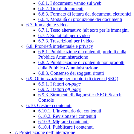
6.6.1. I documenti vanno sul web
6.6.2. Tipi di documenti
6.6.3. Formato di lettura dei documenti elettronici
6.6.4. Modalità di produzione dei documenti
6.7. Immagini e video
6.7.1. Testo alternativo (alt text) per le immagini
6.7.2. Sottotitoli per i video
6.7.3. Trascrizioni per i video
6.8. Proprietà intellettuale e privacy
6.8.1. Pubblicazione di contenuti prodotti dalla
Pubblica Amministrazione
6.8.2. Pubblicazione di contenuti non prodotti
dalla Pubblica Amministrazione
6.8.3. Consenso dei soggetti ritratti
6.9. Ottimizzazione per i motori di ricerca (SEO)
6.9.1. I fattori
on-page
6.9.2. I fattori
off-page
6.9.3. Strumenti di diagnostica SEO: Search
Console
6.10. Gestire i contenuti
6.10.1. L’inventario dei contenuti
6.10.2. Revisionare i contenuti
6.10.3. Migrare i contenuti
6.10.4. Pubblicare i contenuti
7. Progettazione dell’interazione