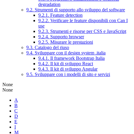
degradation
9.2. Strumenti di supporto allo sviluppo del software
9.2.1. Feature detection
9.2.2. Verificare le feature disponibili con Can I
use
9.2.3. Strumenti e risorse per CSS e JavaScript
9.2.4. Supporto browser
9.2.5. Misurare le prestazioni
9.3. Catalogo del riuso
9.4. Sviluppare con il design system .italia
9.4.1. Il framework Bootstrap Italia
9.4.2. Il kit di sviluppo React
9.4.3. Il kit di sviluppo Angular
9.5. Sviluppare con i modelli di sito e servizi
None
None
A
B
C
D
E
I
M