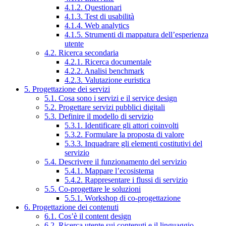
4.1.2. Questionari
4.1.3. Test di usabilità
4.1.4. Web analytics
4.1.5. Strumenti di mappatura dell’esperienza
utente
4.2. Ricerca secondaria
4.2.1. Ricerca documentale
4.2.2. Analisi benchmark
4.2.3. Valutazione euristica
5. Progettazione dei servizi
5.1. Cosa sono i servizi e il service design
5.2. Progettare servizi pubblici digitali
5.3. Definire il modello di servizio
5.3.1. Identificare gli attori coinvolti
5.3.2. Formulare la proposta di valore
5.3.3. Inquadrare gli elementi costitutivi del
servizio
5.4. Descrivere il funzionamento del servizio
5.4.1. Mappare l’ecosistema
5.4.2. Rappresentare i flussi di servizio
5.5. Co-progettare le soluzioni
5.5.1. Workshop di co-progettazione
6. Progettazione dei contenuti
6.1. Cos’è il content design
6.2. Ricerca utente sui contenuti e il linguaggio