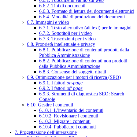
6.6.1. I documenti vanno sul web
6.6.2. Tipi di documenti
6.6.3. Formato di lettura dei documenti elettronici
6.6.4. Modalità di produzione dei documenti
6.7. Immagini e video
6.7.1. Testo alternativo (alt text) per le immagini
6.7.2. Sottotitoli per i video
6.7.3. Trascrizioni per i video
6.8. Proprietà intellettuale e privacy
6.8.1. Pubblicazione di contenuti prodotti dalla
Pubblica Amministrazione
6.8.2. Pubblicazione di contenuti non prodotti
dalla Pubblica Amministrazione
6.8.3. Consenso dei soggetti ritratti
6.9. Ottimizzazione per i motori di ricerca (SEO)
6.9.1. I fattori
on-page
6.9.2. I fattori
off-page
6.9.3. Strumenti di diagnostica SEO: Search
Console
6.10. Gestire i contenuti
6.10.1. L’inventario dei contenuti
6.10.2. Revisionare i contenuti
6.10.3. Migrare i contenuti
6.10.4. Pubblicare i contenuti
7. Progettazione dell’interazione