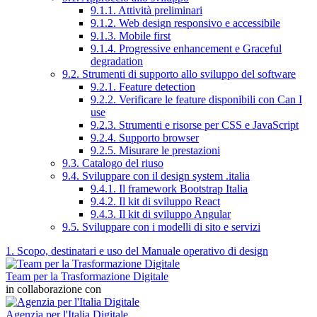
9.1.1. Attività preliminari
9.1.2. Web design responsivo e accessibile
9.1.3. Mobile first
9.1.4. Progressive enhancement e Graceful
degradation
9.2. Strumenti di supporto allo sviluppo del software
9.2.1. Feature detection
9.2.2. Verificare le feature disponibili con Can I
use
9.2.3. Strumenti e risorse per CSS e JavaScript
9.2.4. Supporto browser
9.2.5. Misurare le prestazioni
9.3. Catalogo del riuso
9.4. Sviluppare con il design system .italia
9.4.1. Il framework Bootstrap Italia
9.4.2. Il kit di sviluppo React
9.4.3. Il kit di sviluppo Angular
9.5. Sviluppare con i modelli di sito e servizi
1. Scopo, destinatari e uso del Manuale operativo di design
Team per la Trasformazione Digitale
in collaborazione con
Agenzia per l'Italia Digitale