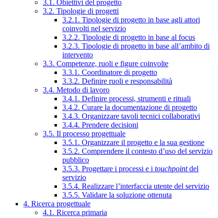
3.1. Obiettivi del progetto
3.2. Tipologie di progetti
3.2.1. Tipologie di progetto in base agli attori
coinvolti nel servizio
3.2.2. Tipologie di progetto in base al focus
3.2.3. Tipologie di progetto in base all’ambito di
intervento
3.3. Competenze, ruoli e figure coinvolte
3.3.1. Coordinatore di progetto
3.3.2. Definire ruoli e responsabilità
3.4. Metodo di lavoro
3.4.1. Definire processi, strumenti e rituali
3.4.2. Curare la documentazione di progetto
3.4.3. Organizzare tavoli tecnici collaborativi
3.4.4. Prendere decisioni
3.5. Il processo progettuale
3.5.1. Organizzare il progetto e la sua gestione
3.5.2. Comprendere il contesto d’uso del servizio
pubblico
3.5.3. Progettare i processi e i
touchpoint
del
servizio
3.5.4. Realizzare l’interfaccia utente del servizio
3.5.5. Validare la soluzione ottenuta
4. Ricerca progettuale
4.1. Ricerca primaria