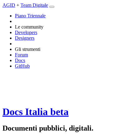
AGID
+
Team Digitale
Piano Triennale
Le community
Developers
Designers
Gli strumenti
Forum
Docs
GitHub
Docs Italia
beta
Documenti pubblici, digitali.