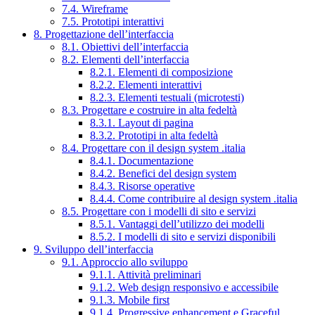
7.4. Wireframe
7.5. Prototipi interattivi
8. Progettazione dell’interfaccia
8.1. Obiettivi dell’interfaccia
8.2. Elementi dell’interfaccia
8.2.1. Elementi di composizione
8.2.2. Elementi interattivi
8.2.3. Elementi testuali (microtesti)
8.3. Progettare e costruire in alta fedeltà
8.3.1. Layout di pagina
8.3.2. Prototipi in alta fedeltà
8.4. Progettare con il design system .italia
8.4.1. Documentazione
8.4.2. Benefici del design system
8.4.3. Risorse operative
8.4.4. Come contribuire al design system .italia
8.5. Progettare con i modelli di sito e servizi
8.5.1. Vantaggi dell’utilizzo dei modelli
8.5.2. I modelli di sito e servizi disponibili
9. Sviluppo dell’interfaccia
9.1. Approccio allo sviluppo
9.1.1. Attività preliminari
9.1.2. Web design responsivo e accessibile
9.1.3. Mobile first
9.1.4. Progressive enhancement e Graceful