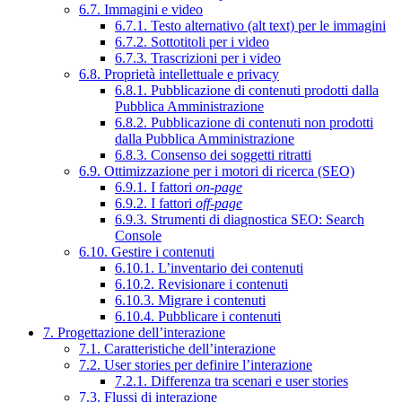
6.7. Immagini e video
6.7.1. Testo alternativo (alt text) per le immagini
6.7.2. Sottotitoli per i video
6.7.3. Trascrizioni per i video
6.8. Proprietà intellettuale e privacy
6.8.1. Pubblicazione di contenuti prodotti dalla
Pubblica Amministrazione
6.8.2. Pubblicazione di contenuti non prodotti
dalla Pubblica Amministrazione
6.8.3. Consenso dei soggetti ritratti
6.9. Ottimizzazione per i motori di ricerca (SEO)
6.9.1. I fattori
on-page
6.9.2. I fattori
off-page
6.9.3. Strumenti di diagnostica SEO: Search
Console
6.10. Gestire i contenuti
6.10.1. L’inventario dei contenuti
6.10.2. Revisionare i contenuti
6.10.3. Migrare i contenuti
6.10.4. Pubblicare i contenuti
7. Progettazione dell’interazione
7.1. Caratteristiche dell’interazione
7.2. User stories per definire l’interazione
7.2.1. Differenza tra scenari e user stories
7.3. Flussi di interazione