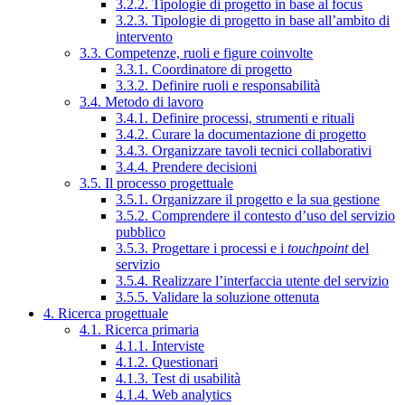
3.2.2. Tipologie di progetto in base al focus
3.2.3. Tipologie di progetto in base all’ambito di
intervento
3.3. Competenze, ruoli e figure coinvolte
3.3.1. Coordinatore di progetto
3.3.2. Definire ruoli e responsabilità
3.4. Metodo di lavoro
3.4.1. Definire processi, strumenti e rituali
3.4.2. Curare la documentazione di progetto
3.4.3. Organizzare tavoli tecnici collaborativi
3.4.4. Prendere decisioni
3.5. Il processo progettuale
3.5.1. Organizzare il progetto e la sua gestione
3.5.2. Comprendere il contesto d’uso del servizio
pubblico
3.5.3. Progettare i processi e i
touchpoint
del
servizio
3.5.4. Realizzare l’interfaccia utente del servizio
3.5.5. Validare la soluzione ottenuta
4. Ricerca progettuale
4.1. Ricerca primaria
4.1.1. Interviste
4.1.2. Questionari
4.1.3. Test di usabilità
4.1.4. Web analytics