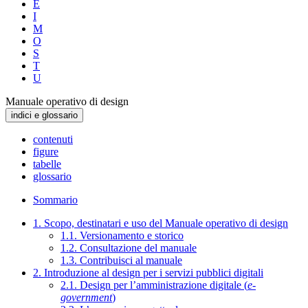
E
I
M
O
S
T
U
Manuale operativo di design
indici e glossario
contenuti
figure
tabelle
glossario
Sommario
1. Scopo, destinatari e uso del Manuale operativo di design
1.1. Versionamento e storico
1.2. Consultazione del manuale
1.3. Contribuisci al manuale
2. Introduzione al design per i servizi pubblici digitali
2.1. Design per l’amministrazione digitale (
e-
government
)