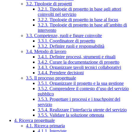
3.2. Tipologie di progetti
3.2.1. Tipologie di progetto in base agli attori
coinvolti nel servizio
3.2.2. Tipologie di progetto in base al focus
3.2.3. Tipologie di progetto in base all’ambito di
intervento
3.3. Competenze, ruoli e figure coinvolte
3.3.1. Coordinatore di progetto
3.3.2. Definire ruoli e responsabilità
3.4. Metodo di lavoro
3.4.1. Definire processi, strumenti e rituali
3.4.2. Curare la documentazione di progetto
3.4.3. Organizzare tavoli tecnici collaborativi
3.4.4. Prendere decisioni
3.5. Il processo progettuale
3.5.1. Organizzare il progetto e la sua gestione
3.5.2. Comprendere il contesto d’uso del servizio
pubblico
3.5.3. Progettare i processi e i
touchpoint
del
servizio
3.5.4. Realizzare l’interfaccia utente del servizio
3.5.5. Validare la soluzione ottenuta
4. Ricerca progettuale
4.1. Ricerca primaria
4.1.1. Interviste