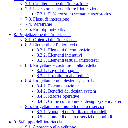
7.1. Caratteristiche dell’interazione
7.2. User stories per definire l’interazione
7.2.1. Differenza tra scenari e user stories
7.3. Flussi di interazione
7.4. Wireframe
7.5. Prototipi interattivi
8. Progettazione dell’interfaccia
8.1. Obiettivi dell’interfaccia
8.2. Elementi dell’interfaccia
8.2.1. Elementi di composizione
8.2.2. Elementi interattivi
8.2.3. Elementi testuali (microtesti)
8.3. Progettare e costruire in alta fedeltà
8.3.1. Layout di pagina
8.3.2. Prototipi in alta fedeltà
8.4. Progettare con il design system .italia
8.4.1. Documentazione
8.4.2. Benefici del design system
8.4.3. Risorse operative
8.4.4. Come contribuire al design system .italia
8.5. Progettare con i modelli di sito e servizi
8.5.1. Vantaggi dell’utilizzo dei modelli
8.5.2. I modelli di sito e servizi disponibili
9. Sviluppo dell’interfaccia
9.1. Approccio allo sviluppo