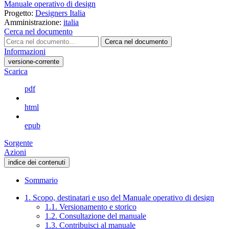
Manuale operativo di design
Progetto:
Designers Italia
Amministrazione:
italia
Cerca nel documento
Cerca nel documento
Informazioni
versione-corrente
Scarica
pdf
html
epub
Sorgente
Azioni
indice dei contenuti
Sommario
1. Scopo, destinatari e uso del Manuale operativo di design
1.1. Versionamento e storico
1.2. Consultazione del manuale
1.3. Contribuisci al manuale