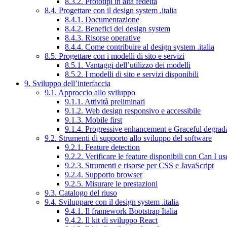
8.3.2. Prototipi in alta fedeltà
8.4. Progettare con il design system .italia
8.4.1. Documentazione
8.4.2. Benefici del design system
8.4.3. Risorse operative
8.4.4. Come contribuire al design system .italia
8.5. Progettare con i modelli di sito e servizi
8.5.1. Vantaggi dell’utilizzo dei modelli
8.5.2. I modelli di sito e servizi disponibili
9. Sviluppo dell’interfaccia
9.1. Approccio allo sviluppo
9.1.1. Attività preliminari
9.1.2. Web design responsivo e accessibile
9.1.3. Mobile first
9.1.4. Progressive enhancement e Graceful degrad
9.2. Strumenti di supporto allo sviluppo del software
9.2.1. Feature detection
9.2.2. Verificare le feature disponibili con Can I us
9.2.3. Strumenti e risorse per CSS e JavaScript
9.2.4. Supporto browser
9.2.5. Misurare le prestazioni
9.3. Catalogo del riuso
9.4. Sviluppare con il design system .italia
9.4.1. Il framework Bootstrap Italia
9.4.2. Il kit di sviluppo React