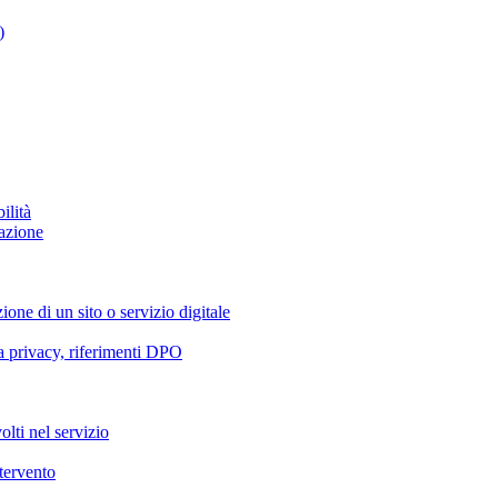
)
ilità
azione
ione di un sito o servizio digitale
va privacy, riferimenti DPO
olti nel servizio
ntervento