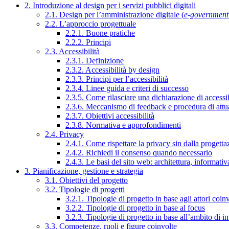
2. Introduzione al design per i servizi pubblici digitali
2.1. Design per l’amministrazione digitale (
e-government
2.2. L’approccio progettuale
2.2.1. Buone pratiche
2.2.2. Principi
2.3. Accessibilità
2.3.1. Definizione
2.3.2. Accessibilità by design
2.3.3. Principi per l’accessibilità
2.3.4. Linee guida e criteri di successo
2.3.5. Come rilasciare una dichiarazione di accessib
2.3.6. Meccanismo di feedback e procedura di attu
2.3.7. Obiettivi accessibilità
2.3.8. Normativa e approfondimenti
2.4. Privacy
2.4.1. Come rispettare la privacy sin dalla progettaz
2.4.2. Richiedi il consenso quando necessario
2.4.3. Le basi del sito web: architettura, informati
3. Pianificazione, gestione e strategia
3.1. Obiettivi del progetto
3.2. Tipologie di progetti
3.2.1. Tipologie di progetto in base agli attori coinv
3.2.2. Tipologie di progetto in base al focus
3.2.3. Tipologie di progetto in base all’ambito di i
3.3. Competenze, ruoli e figure coinvolte