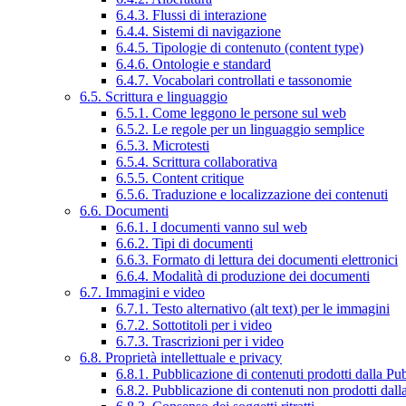
6.4.3. Flussi di interazione
6.4.4. Sistemi di navigazione
6.4.5. Tipologie di contenuto (content type)
6.4.6. Ontologie e standard
6.4.7. Vocabolari controllati e tassonomie
6.5. Scrittura e linguaggio
6.5.1. Come leggono le persone sul web
6.5.2. Le regole per un linguaggio semplice
6.5.3. Microtesti
6.5.4. Scrittura collaborativa
6.5.5. Content critique
6.5.6. Traduzione e localizzazione dei contenuti
6.6. Documenti
6.6.1. I documenti vanno sul web
6.6.2. Tipi di documenti
6.6.3. Formato di lettura dei documenti elettronici
6.6.4. Modalità di produzione dei documenti
6.7. Immagini e video
6.7.1. Testo alternativo (alt text) per le immagini
6.7.2. Sottotitoli per i video
6.7.3. Trascrizioni per i video
6.8. Proprietà intellettuale e privacy
6.8.1. Pubblicazione di contenuti prodotti dalla P
6.8.2. Pubblicazione di contenuti non prodotti dal