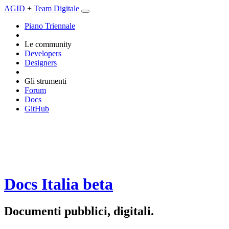
AGID
+
Team Digitale
Piano Triennale
Le community
Developers
Designers
Gli strumenti
Forum
Docs
GitHub
Docs Italia
beta
Documenti pubblici, digitali.