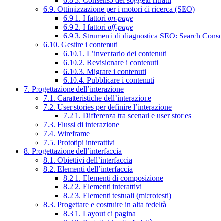
6.8.3. Consenso dei soggetti ritratti
6.9. Ottimizzazione per i motori di ricerca (SEO)
6.9.1. I fattori
on-page
6.9.2. I fattori
off-page
6.9.3. Strumenti di diagnostica SEO: Search Cons
6.10. Gestire i contenuti
6.10.1. L’inventario dei contenuti
6.10.2. Revisionare i contenuti
6.10.3. Migrare i contenuti
6.10.4. Pubblicare i contenuti
7. Progettazione dell’interazione
7.1. Caratteristiche dell’interazione
7.2. User stories per definire l’interazione
7.2.1. Differenza tra scenari e user stories
7.3. Flussi di interazione
7.4. Wireframe
7.5. Prototipi interattivi
8. Progettazione dell’interfaccia
8.1. Obiettivi dell’interfaccia
8.2. Elementi dell’interfaccia
8.2.1. Elementi di composizione
8.2.2. Elementi interattivi
8.2.3. Elementi testuali (microtesti)
8.3. Progettare e costruire in alta fedeltà
8.3.1. Layout di pagina