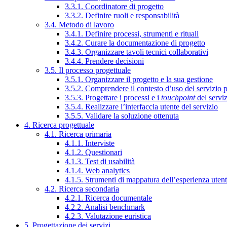
3.3.1. Coordinatore di progetto
3.3.2. Definire ruoli e responsabilità
3.4. Metodo di lavoro
3.4.1. Definire processi, strumenti e rituali
3.4.2. Curare la documentazione di progetto
3.4.3. Organizzare tavoli tecnici collaborativi
3.4.4. Prendere decisioni
3.5. Il processo progettuale
3.5.1. Organizzare il progetto e la sua gestione
3.5.2. Comprendere il contesto d’uso del servizio 
3.5.3. Progettare i processi e i
touchpoint
del servi
3.5.4. Realizzare l’interfaccia utente del servizio
3.5.5. Validare la soluzione ottenuta
4. Ricerca progettuale
4.1. Ricerca primaria
4.1.1. Interviste
4.1.2. Questionari
4.1.3. Test di usabilità
4.1.4. Web analytics
4.1.5. Strumenti di mappatura dell’esperienza uten
4.2. Ricerca secondaria
4.2.1. Ricerca documentale
4.2.2. Analisi benchmark
4.2.3. Valutazione euristica
5. Progettazione dei servizi