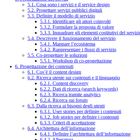
5.1. Cosa sono i servizi e il service design
5.2. Progettare servizi pubblici digitali
5.3. Definire il modello di servizio
5.3.1. Identificare gli attori coinvolti
5.3.2. Formulare la proposta di valore
5.3.3. Inquadrare gli elementi costitutivi del serviz
5.4. Descrivere il funzionamento del servizio
5.4.1. Mappare l’ecosistema
5.4.2. Rappresentare i flussi di servizio
5.5. Co-progettare le soluzioni
5.5.1. Workshop di co-progettazione
6. Progettazione dei contenuti
6.1. Cos’è il content design
6.2. Ricerca utente sui contenuti e il linguaggio
6.2.1. Content discovery
6.2.2. Dati di ricerca (search keywords)
6.2.3. Ricerca tramite analytics
6.2.4. Ricerca sui forum
6.3. Dalla ricerca ai bisogni degli utenti
6.3.1. User stories per definire i contenuti
6.3.2. Job stories per definire i contenuti
6.3.3. Criteri di accettazione
6.4. Architettura dell’informazione
6.4.1. Definire l’architettura dell’informazione
6.4.2. Alberatura