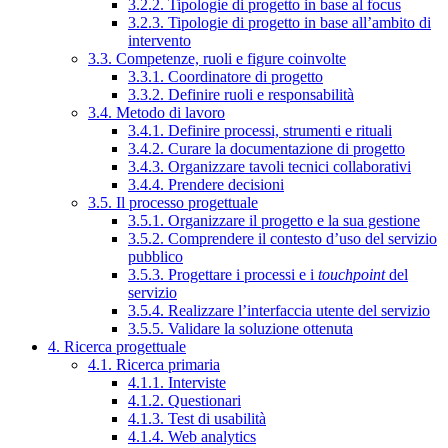
3.2.2. Tipologie di progetto in base al focus
3.2.3. Tipologie di progetto in base all’ambito di
intervento
3.3. Competenze, ruoli e figure coinvolte
3.3.1. Coordinatore di progetto
3.3.2. Definire ruoli e responsabilità
3.4. Metodo di lavoro
3.4.1. Definire processi, strumenti e rituali
3.4.2. Curare la documentazione di progetto
3.4.3. Organizzare tavoli tecnici collaborativi
3.4.4. Prendere decisioni
3.5. Il processo progettuale
3.5.1. Organizzare il progetto e la sua gestione
3.5.2. Comprendere il contesto d’uso del servizio
pubblico
3.5.3. Progettare i processi e i
touchpoint
del
servizio
3.5.4. Realizzare l’interfaccia utente del servizio
3.5.5. Validare la soluzione ottenuta
4. Ricerca progettuale
4.1. Ricerca primaria
4.1.1. Interviste
4.1.2. Questionari
4.1.3. Test di usabilità
4.1.4. Web analytics