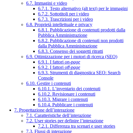
6.7. Immagini e video
6.7.1. Testo alternativo (alt text) per le immagini
6.7.2. Sottotitoli per i video
6.7.3. Trascrizioni per i video
6.8. Proprietà intellettuale e privacy
6.8.1. Pubblicazione di contenuti prodotti dalla
Pubblica Amministrazione
6.8.2. Pubblicazione di contenuti non prodotti
dalla Pubblica Amministrazione
6.8.3. Consenso dei soggetti ritratti
6.9. Ottimizzazione per i motori di ricerca (SEO)
6.9.1. I fattori
on-page
6.9.2. I fattori
off-page
6.9.3. Strumenti di diagnostica SEO: Search
Console
6.10. Gestire i contenuti
6.10.1. L’inventario dei contenuti
6.10.2. Revisionare i contenuti
6.10.3. Migrare i contenuti
6.10.4. Pubblicare i contenuti
7. Progettazione dell’interazione
7.1. Caratteristiche dell’interazione
7.2. User stories per definire l’interazione
7.2.1. Differenza tra scenari e user stories
7.3. Flussi di interazione