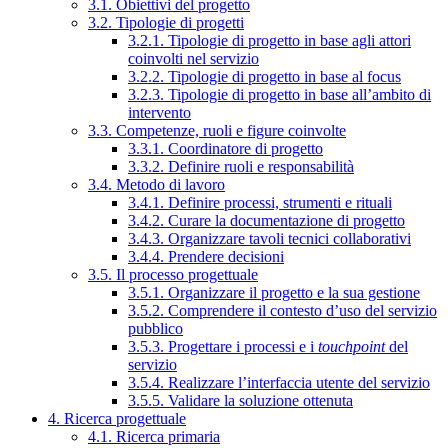
3.1. Obiettivi del progetto
3.2. Tipologie di progetti
3.2.1. Tipologie di progetto in base agli attori
coinvolti nel servizio
3.2.2. Tipologie di progetto in base al focus
3.2.3. Tipologie di progetto in base all’ambito di
intervento
3.3. Competenze, ruoli e figure coinvolte
3.3.1. Coordinatore di progetto
3.3.2. Definire ruoli e responsabilità
3.4. Metodo di lavoro
3.4.1. Definire processi, strumenti e rituali
3.4.2. Curare la documentazione di progetto
3.4.3. Organizzare tavoli tecnici collaborativi
3.4.4. Prendere decisioni
3.5. Il processo progettuale
3.5.1. Organizzare il progetto e la sua gestione
3.5.2. Comprendere il contesto d’uso del servizio
pubblico
3.5.3. Progettare i processi e i
touchpoint
del
servizio
3.5.4. Realizzare l’interfaccia utente del servizio
3.5.5. Validare la soluzione ottenuta
4. Ricerca progettuale
4.1. Ricerca primaria