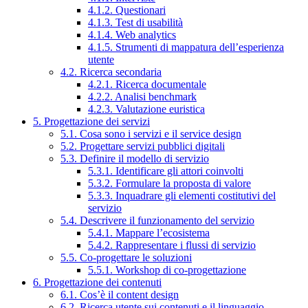
4.1.2. Questionari
4.1.3. Test di usabilità
4.1.4. Web analytics
4.1.5. Strumenti di mappatura dell’esperienza
utente
4.2. Ricerca secondaria
4.2.1. Ricerca documentale
4.2.2. Analisi benchmark
4.2.3. Valutazione euristica
5. Progettazione dei servizi
5.1. Cosa sono i servizi e il service design
5.2. Progettare servizi pubblici digitali
5.3. Definire il modello di servizio
5.3.1. Identificare gli attori coinvolti
5.3.2. Formulare la proposta di valore
5.3.3. Inquadrare gli elementi costitutivi del
servizio
5.4. Descrivere il funzionamento del servizio
5.4.1. Mappare l’ecosistema
5.4.2. Rappresentare i flussi di servizio
5.5. Co-progettare le soluzioni
5.5.1. Workshop di co-progettazione
6. Progettazione dei contenuti
6.1. Cos’è il content design
6.2. Ricerca utente sui contenuti e il linguaggio