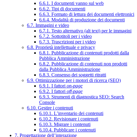
6.6.1. I documenti vanno sul web
6.6.2. Tipi di documenti
6.6.3. Formato di lettura dei documenti elettronici
6.6.4. Modalità di produzione dei documenti
6.7. Immagini e video
6.7.1. Testo alternativo (alt text) per le immagini
6.7.2. Sottotitoli per i video
6.7.3. Trascrizioni per i video
6.8. Proprietà intellettuale e privacy
6.8.1. Pubblicazione di contenuti prodotti dalla
Pubblica Amministrazione
6.8.2. Pubblicazione di contenuti non prodotti
dalla Pubblica Amministrazione
6.8.3. Consenso dei soggetti ritratti
6.9. Ottimizzazione per i motori di ricerca (SEO)
6.9.1. I fattori
on-page
6.9.2. I fattori
off-page
6.9.3. Strumenti di diagnostica SEO: Search
Console
6.10. Gestire i contenuti
6.10.1. L’inventario dei contenuti
6.10.2. Revisionare i contenuti
6.10.3. Migrare i contenuti
6.10.4. Pubblicare i contenuti
7. Progettazione dell’interazione