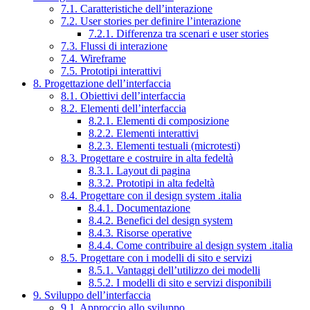
7.1. Caratteristiche dell’interazione
7.2. User stories per definire l’interazione
7.2.1. Differenza tra scenari e user stories
7.3. Flussi di interazione
7.4. Wireframe
7.5. Prototipi interattivi
8. Progettazione dell’interfaccia
8.1. Obiettivi dell’interfaccia
8.2. Elementi dell’interfaccia
8.2.1. Elementi di composizione
8.2.2. Elementi interattivi
8.2.3. Elementi testuali (microtesti)
8.3. Progettare e costruire in alta fedeltà
8.3.1. Layout di pagina
8.3.2. Prototipi in alta fedeltà
8.4. Progettare con il design system .italia
8.4.1. Documentazione
8.4.2. Benefici del design system
8.4.3. Risorse operative
8.4.4. Come contribuire al design system .italia
8.5. Progettare con i modelli di sito e servizi
8.5.1. Vantaggi dell’utilizzo dei modelli
8.5.2. I modelli di sito e servizi disponibili
9. Sviluppo dell’interfaccia
9.1. Approccio allo sviluppo