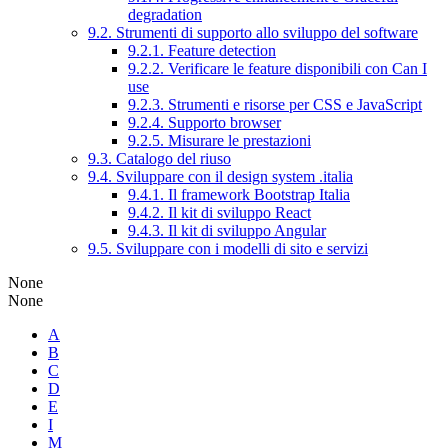
degradation
9.2. Strumenti di supporto allo sviluppo del software
9.2.1. Feature detection
9.2.2. Verificare le feature disponibili con Can I
use
9.2.3. Strumenti e risorse per CSS e JavaScript
9.2.4. Supporto browser
9.2.5. Misurare le prestazioni
9.3. Catalogo del riuso
9.4. Sviluppare con il design system .italia
9.4.1. Il framework Bootstrap Italia
9.4.2. Il kit di sviluppo React
9.4.3. Il kit di sviluppo Angular
9.5. Sviluppare con i modelli di sito e servizi
None
None
A
B
C
D
E
I
M