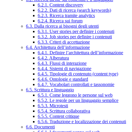
6.2.1. Content discovery
6.2.2. Dati di ricerca (search keywords)
6.2.3. Ricerca tramite analytics
6.2.4. Ricerca sui forum
6.3. Dalla ricerca ai bisogni degli utenti
6.3.1. User stories per definire i contenuti
6.3.2. Job stories per definire i contenuti
6.3.3. Criteri di accettazione
6.4. Architettura dell’informazione
6.4.1. Definire l’architettura dell’informazione
6.4.2. Alberatura
6.4.3. Flussi di interazione
6.4.4. Sistemi di navigazione
6.4.5. Tipologie di contenuto (content type)
6.4.6. Ontologie e standard
6.4.7. Vocabolari controllati e tassonomie
6.5. Scrittura e linguaggio
6.5.1. Come leggono le persone sul web
6.5.2. Le regole per un linguaggio semplice
6.5.3. Microtesti
6.5.4. Scrittura collaborativa
6.5.5. Content critique
6.5.6. Traduzione e localizzazione dei contenuti
6.6. Documenti