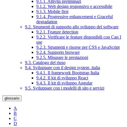
9.1.1. Attività preliminari
9.1.2. Web design responsivo e accessibile
9.1.3. Mobile first
9.1.4. Progressive enhancement e Graceful
degradation
9.2. Strumenti di supporto allo sviluppo del software
9.2.1. Feature detection
9.2.2. Verificare le feature disponibili con Can I
use
9.2.3. Strumenti e risorse per CSS e JavaScript
9.2.4. Supporto browser
9.2.5. Misurare le prestazioni
9.3. Catalogo del riuso
9.4. Sviluppare con il design system .italia
9.4.1. Il framework Bootstrap Italia
9.4.2. Il kit di sviluppo React
9.4.3. Il kit di sviluppo Angular
9.5. Sviluppare con i modelli di sito e servizi
glossario
A
B
C
D