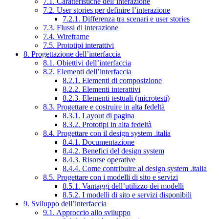
7.1. Caratteristiche dell’interazione
7.2. User stories per definire l’interazione
7.2.1. Differenza tra scenari e user stories
7.3. Flussi di interazione
7.4. Wireframe
7.5. Prototipi interattivi
8. Progettazione dell’interfaccia
8.1. Obiettivi dell’interfaccia
8.2. Elementi dell’interfaccia
8.2.1. Elementi di composizione
8.2.2. Elementi interattivi
8.2.3. Elementi testuali (microtesti)
8.3. Progettare e costruire in alta fedeltà
8.3.1. Layout di pagina
8.3.2. Prototipi in alta fedeltà
8.4. Progettare con il design system .italia
8.4.1. Documentazione
8.4.2. Benefici del design system
8.4.3. Risorse operative
8.4.4. Come contribuire al design system .italia
8.5. Progettare con i modelli di sito e servizi
8.5.1. Vantaggi dell’utilizzo dei modelli
8.5.2. I modelli di sito e servizi disponibili
9. Sviluppo dell’interfaccia
9.1. Approccio allo sviluppo