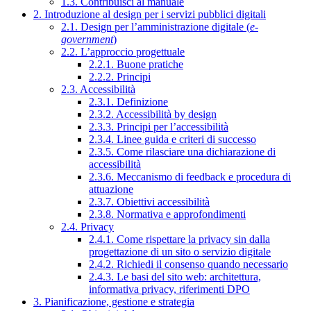
1.3. Contribuisci al manuale
2. Introduzione al design per i servizi pubblici digitali
2.1. Design per l’amministrazione digitale (
e-
government
)
2.2. L’approccio progettuale
2.2.1. Buone pratiche
2.2.2. Principi
2.3. Accessibilità
2.3.1. Definizione
2.3.2. Accessibilità by design
2.3.3. Principi per l’accessibilità
2.3.4. Linee guida e criteri di successo
2.3.5. Come rilasciare una dichiarazione di
accessibilità
2.3.6. Meccanismo di feedback e procedura di
attuazione
2.3.7. Obiettivi accessibilità
2.3.8. Normativa e approfondimenti
2.4. Privacy
2.4.1. Come rispettare la privacy sin dalla
progettazione di un sito o servizio digitale
2.4.2. Richiedi il consenso quando necessario
2.4.3. Le basi del sito web: architettura,
informativa privacy, riferimenti DPO
3. Pianificazione, gestione e strategia