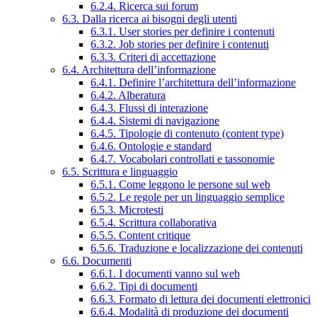
6.2.4. Ricerca sui forum
6.3. Dalla ricerca ai bisogni degli utenti
6.3.1. User stories per definire i contenuti
6.3.2. Job stories per definire i contenuti
6.3.3. Criteri di accettazione
6.4. Architettura dell’informazione
6.4.1. Definire l’architettura dell’informazione
6.4.2. Alberatura
6.4.3. Flussi di interazione
6.4.4. Sistemi di navigazione
6.4.5. Tipologie di contenuto (content type)
6.4.6. Ontologie e standard
6.4.7. Vocabolari controllati e tassonomie
6.5. Scrittura e linguaggio
6.5.1. Come leggono le persone sul web
6.5.2. Le regole per un linguaggio semplice
6.5.3. Microtesti
6.5.4. Scrittura collaborativa
6.5.5. Content critique
6.5.6. Traduzione e localizzazione dei contenuti
6.6. Documenti
6.6.1. I documenti vanno sul web
6.6.2. Tipi di documenti
6.6.3. Formato di lettura dei documenti elettronici
6.6.4. Modalità di produzione dei documenti