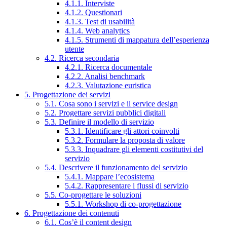
4.1.1. Interviste
4.1.2. Questionari
4.1.3. Test di usabilità
4.1.4. Web analytics
4.1.5. Strumenti di mappatura dell’esperienza
utente
4.2. Ricerca secondaria
4.2.1. Ricerca documentale
4.2.2. Analisi benchmark
4.2.3. Valutazione euristica
5. Progettazione dei servizi
5.1. Cosa sono i servizi e il service design
5.2. Progettare servizi pubblici digitali
5.3. Definire il modello di servizio
5.3.1. Identificare gli attori coinvolti
5.3.2. Formulare la proposta di valore
5.3.3. Inquadrare gli elementi costitutivi del
servizio
5.4. Descrivere il funzionamento del servizio
5.4.1. Mappare l’ecosistema
5.4.2. Rappresentare i flussi di servizio
5.5. Co-progettare le soluzioni
5.5.1. Workshop di co-progettazione
6. Progettazione dei contenuti
6.1. Cos’è il content design