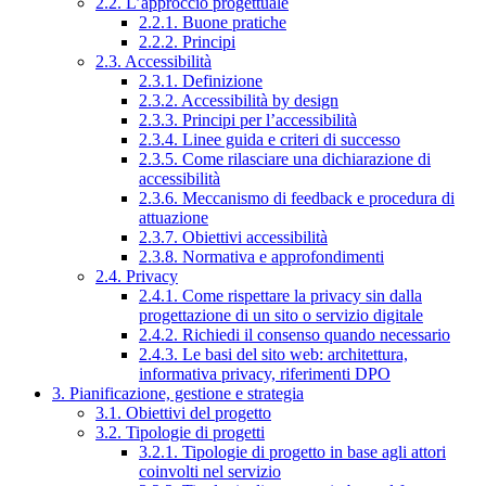
2.2. L’approccio progettuale
2.2.1. Buone pratiche
2.2.2. Principi
2.3. Accessibilità
2.3.1. Definizione
2.3.2. Accessibilità by design
2.3.3. Principi per l’accessibilità
2.3.4. Linee guida e criteri di successo
2.3.5. Come rilasciare una dichiarazione di
accessibilità
2.3.6. Meccanismo di feedback e procedura di
attuazione
2.3.7. Obiettivi accessibilità
2.3.8. Normativa e approfondimenti
2.4. Privacy
2.4.1. Come rispettare la privacy sin dalla
progettazione di un sito o servizio digitale
2.4.2. Richiedi il consenso quando necessario
2.4.3. Le basi del sito web: architettura,
informativa privacy, riferimenti DPO
3. Pianificazione, gestione e strategia
3.1. Obiettivi del progetto
3.2. Tipologie di progetti
3.2.1. Tipologie di progetto in base agli attori
coinvolti nel servizio