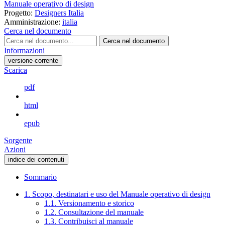
Manuale operativo di design
Progetto:
Designers Italia
Amministrazione:
italia
Cerca nel documento
Cerca nel documento
Informazioni
versione-corrente
Scarica
pdf
html
epub
Sorgente
Azioni
indice dei contenuti
Sommario
1. Scopo, destinatari e uso del Manuale operativo di design
1.1. Versionamento e storico
1.2. Consultazione del manuale
1.3. Contribuisci al manuale