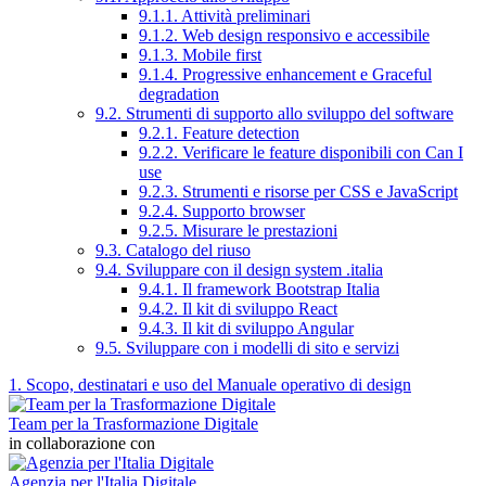
9.1.1. Attività preliminari
9.1.2. Web design responsivo e accessibile
9.1.3. Mobile first
9.1.4. Progressive enhancement e Graceful
degradation
9.2. Strumenti di supporto allo sviluppo del software
9.2.1. Feature detection
9.2.2. Verificare le feature disponibili con Can I
use
9.2.3. Strumenti e risorse per CSS e JavaScript
9.2.4. Supporto browser
9.2.5. Misurare le prestazioni
9.3. Catalogo del riuso
9.4. Sviluppare con il design system .italia
9.4.1. Il framework Bootstrap Italia
9.4.2. Il kit di sviluppo React
9.4.3. Il kit di sviluppo Angular
9.5. Sviluppare con i modelli di sito e servizi
1. Scopo, destinatari e uso del Manuale operativo di design
Team per la Trasformazione Digitale
in collaborazione con
Agenzia per l'Italia Digitale