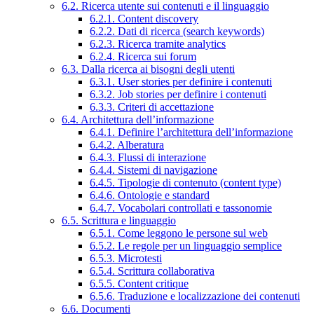
6.2. Ricerca utente sui contenuti e il linguaggio
6.2.1. Content discovery
6.2.2. Dati di ricerca (search keywords)
6.2.3. Ricerca tramite analytics
6.2.4. Ricerca sui forum
6.3. Dalla ricerca ai bisogni degli utenti
6.3.1. User stories per definire i contenuti
6.3.2. Job stories per definire i contenuti
6.3.3. Criteri di accettazione
6.4. Architettura dell’informazione
6.4.1. Definire l’architettura dell’informazione
6.4.2. Alberatura
6.4.3. Flussi di interazione
6.4.4. Sistemi di navigazione
6.4.5. Tipologie di contenuto (content type)
6.4.6. Ontologie e standard
6.4.7. Vocabolari controllati e tassonomie
6.5. Scrittura e linguaggio
6.5.1. Come leggono le persone sul web
6.5.2. Le regole per un linguaggio semplice
6.5.3. Microtesti
6.5.4. Scrittura collaborativa
6.5.5. Content critique
6.5.6. Traduzione e localizzazione dei contenuti
6.6. Documenti