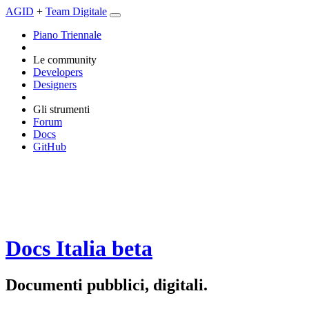
AGID
+
Team Digitale
Piano Triennale
Le community
Developers
Designers
Gli strumenti
Forum
Docs
GitHub
Docs Italia
beta
Documenti pubblici, digitali.