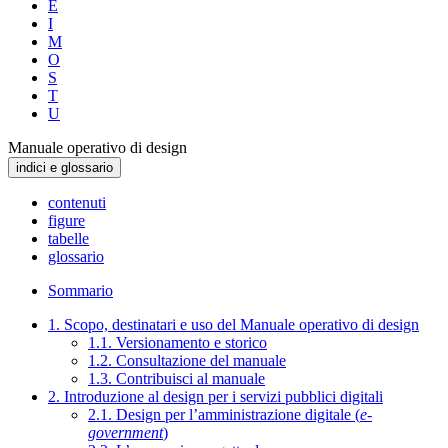
E
I
M
O
S
T
U
Manuale operativo di design
indici e glossario
contenuti
figure
tabelle
glossario
Sommario
1. Scopo, destinatari e uso del Manuale operativo di design
1.1. Versionamento e storico
1.2. Consultazione del manuale
1.3. Contribuisci al manuale
2. Introduzione al design per i servizi pubblici digitali
2.1. Design per l’amministrazione digitale (
e-
government
)