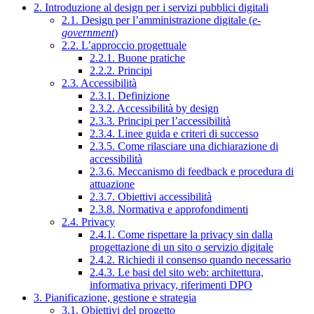
2. Introduzione al design per i servizi pubblici digitali
2.1. Design per l’amministrazione digitale (
e-
government
)
2.2. L’approccio progettuale
2.2.1. Buone pratiche
2.2.2. Principi
2.3. Accessibilità
2.3.1. Definizione
2.3.2. Accessibilità by design
2.3.3. Principi per l’accessibilità
2.3.4. Linee guida e criteri di successo
2.3.5. Come rilasciare una dichiarazione di
accessibilità
2.3.6. Meccanismo di feedback e procedura di
attuazione
2.3.7. Obiettivi accessibilità
2.3.8. Normativa e approfondimenti
2.4. Privacy
2.4.1. Come rispettare la privacy sin dalla
progettazione di un sito o servizio digitale
2.4.2. Richiedi il consenso quando necessario
2.4.3. Le basi del sito web: architettura,
informativa privacy, riferimenti DPO
3. Pianificazione, gestione e strategia
3.1. Obiettivi del progetto