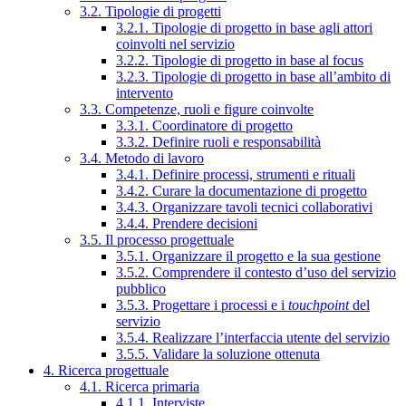
3.2. Tipologie di progetti
3.2.1. Tipologie di progetto in base agli attori
coinvolti nel servizio
3.2.2. Tipologie di progetto in base al focus
3.2.3. Tipologie di progetto in base all’ambito di
intervento
3.3. Competenze, ruoli e figure coinvolte
3.3.1. Coordinatore di progetto
3.3.2. Definire ruoli e responsabilità
3.4. Metodo di lavoro
3.4.1. Definire processi, strumenti e rituali
3.4.2. Curare la documentazione di progetto
3.4.3. Organizzare tavoli tecnici collaborativi
3.4.4. Prendere decisioni
3.5. Il processo progettuale
3.5.1. Organizzare il progetto e la sua gestione
3.5.2. Comprendere il contesto d’uso del servizio
pubblico
3.5.3. Progettare i processi e i
touchpoint
del
servizio
3.5.4. Realizzare l’interfaccia utente del servizio
3.5.5. Validare la soluzione ottenuta
4. Ricerca progettuale
4.1. Ricerca primaria
4.1.1. Interviste