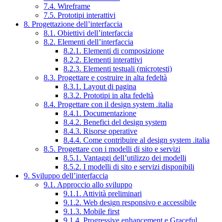
7.4. Wireframe
7.5. Prototipi interattivi
8. Progettazione dell’interfaccia
8.1. Obiettivi dell’interfaccia
8.2. Elementi dell’interfaccia
8.2.1. Elementi di composizione
8.2.2. Elementi interattivi
8.2.3. Elementi testuali (microtesti)
8.3. Progettare e costruire in alta fedeltà
8.3.1. Layout di pagina
8.3.2. Prototipi in alta fedeltà
8.4. Progettare con il design system .italia
8.4.1. Documentazione
8.4.2. Benefici del design system
8.4.3. Risorse operative
8.4.4. Come contribuire al design system .italia
8.5. Progettare con i modelli di sito e servizi
8.5.1. Vantaggi dell’utilizzo dei modelli
8.5.2. I modelli di sito e servizi disponibili
9. Sviluppo dell’interfaccia
9.1. Approccio allo sviluppo
9.1.1. Attività preliminari
9.1.2. Web design responsivo e accessibile
9.1.3. Mobile first
9.1.4. Progressive enhancement e Graceful