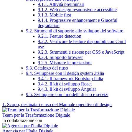
9.1.1. Attività preliminari
9.1.2. Web design responsivo e accessibile
9.1.3. Mobile first
9.1.4. Progressive enhancement e Graceful
degradation
9.2. Strumenti di supporto allo sviluppo del software
9.2.1. Feature detection
9.2.2. Verificare le feature disponibili con Can I
use
9.2.3. Strumenti e risorse per CSS e JavaScript
9.2.4. Supporto browser
9.2.5. Misurare le prestazioni
9.3. Catalogo del riuso
9.4. Sviluppare con il design system .italia
9.4.1. Il framework Bootstrap Italia
9.4.2. Il kit di sviluppo React
9.4.3. Il kit di sviluppo Angular
9.5. Sviluppare con i modelli di sito e servizi
1. Scopo, destinatari e uso del Manuale operativo di design
Team per la Trasformazione Digitale
in collaborazione con
Agenzia per l'Italia Digitale