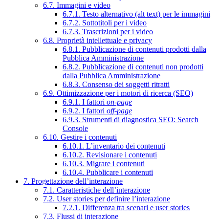
6.7. Immagini e video
6.7.1. Testo alternativo (alt text) per le immagini
6.7.2. Sottotitoli per i video
6.7.3. Trascrizioni per i video
6.8. Proprietà intellettuale e privacy
6.8.1. Pubblicazione di contenuti prodotti dalla
Pubblica Amministrazione
6.8.2. Pubblicazione di contenuti non prodotti
dalla Pubblica Amministrazione
6.8.3. Consenso dei soggetti ritratti
6.9. Ottimizzazione per i motori di ricerca (SEO)
6.9.1. I fattori
on-page
6.9.2. I fattori
off-page
6.9.3. Strumenti di diagnostica SEO: Search
Console
6.10. Gestire i contenuti
6.10.1. L’inventario dei contenuti
6.10.2. Revisionare i contenuti
6.10.3. Migrare i contenuti
6.10.4. Pubblicare i contenuti
7. Progettazione dell’interazione
7.1. Caratteristiche dell’interazione
7.2. User stories per definire l’interazione
7.2.1. Differenza tra scenari e user stories
7.3. Flussi di interazione