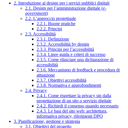
2. Introduzione al design per i servizi pubblici digitali
2.1. Design per l’amministrazione digitale (
e-
government
)
2.2. L’approccio progettuale
2.2.1. Buone pratiche
2.2.2. Principi
2.3. Accessibilità
2.3.1. Definizione
2.3.2. Accessibilità by design
2.3.3. Principi per l’accessibilità
2.3.4. Linee guida e criteri di successo
2.3.5. Come rilasciare una dichiarazione di
accessibilità
2.3.6. Meccanismo di feedback e procedura di
attuazione
2.3.7. Obiettivi accessibilità
2.3.8. Normativa e approfondimenti
2.4. Privacy
2.4.1. Come rispettare la privacy sin dalla
progettazione di un sito o servizio digitale
2.4.2. Richiedi il consenso quando necessario
2.4.3. Le basi del sito web: architettura,
informativa privacy, riferimenti DPO
3. Pianificazione, gestione e strategia
3.1. Obiettivi del progetto