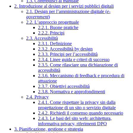
1.3. Contribuisci al manuale
2. Introduzione al design per i servizi pubblici digitali
2.1. Design per l’amministrazione digitale (
e-
government
)
2.2. L’approccio progettuale
2.2.1. Buone pratiche
2.2.2. Principi
2.3. Accessibilità
2.3.1. Definizione
2.3.2. Accessibilità by design
2.3.3. Principi per l’accessibilità
2.3.4. Linee guida e criteri di successo
2.3.5. Come rilasciare una dichiarazione di
accessibilità
2.3.6. Meccanismo di feedback e procedura di
attuazione
2.3.7. Obiettivi accessibilità
2.3.8. Normativa e approfondimenti
2.4. Privacy
2.4.1. Come rispettare la privacy sin dalla
progettazione di un sito o servizio digitale
2.4.2. Richiedi il consenso quando necessario
2.4.3. Le basi del sito web: architettura,
informativa privacy, riferimenti DPO
3. Pianificazione, gestione e strategia