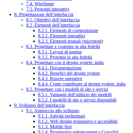
7.4. Wireframe
7.5. Prototipi interattivi
8. Progettazione dell’interfaccia
8.1. Obiettivi dell’interfaccia
8.2. Elementi dell’interfaccia
8.2.1. Elementi di composizione
8.2.2. Elementi interattivi
8.2.3. Elementi testuali (microtesti)
8.3. Progettare e costruire in alta fedeltà
8.3.1. Layout di pagina
8.3.2. Prototipi in alta fedeltà
8.4. Progettare con il design system .italia
8.4.1. Documentazione
8.4.2. Benefici del design system
8.4.3. Risorse operative
8.4.4. Come contribuire al design system .italia
8.5. Progettare con i modelli di sito e servizi
8.5.1. Vantaggi dell’utilizzo dei modelli
8.5.2. I modelli di sito e servizi disponibili
9. Sviluppo dell’interfaccia
9.1. Approccio allo sviluppo
9.1.1. Attività preliminari
9.1.2. Web design responsivo e accessibile
9.1.3. Mobile first
9.1.4. Progressive enhancement e Graceful