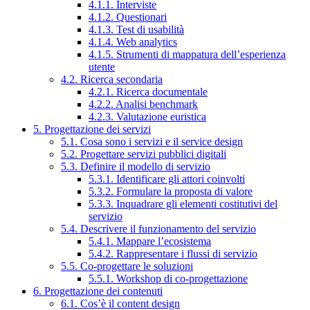
4.1.1. Interviste
4.1.2. Questionari
4.1.3. Test di usabilità
4.1.4. Web analytics
4.1.5. Strumenti di mappatura dell’esperienza
utente
4.2. Ricerca secondaria
4.2.1. Ricerca documentale
4.2.2. Analisi benchmark
4.2.3. Valutazione euristica
5. Progettazione dei servizi
5.1. Cosa sono i servizi e il service design
5.2. Progettare servizi pubblici digitali
5.3. Definire il modello di servizio
5.3.1. Identificare gli attori coinvolti
5.3.2. Formulare la proposta di valore
5.3.3. Inquadrare gli elementi costitutivi del
servizio
5.4. Descrivere il funzionamento del servizio
5.4.1. Mappare l’ecosistema
5.4.2. Rappresentare i flussi di servizio
5.5. Co-progettare le soluzioni
5.5.1. Workshop di co-progettazione
6. Progettazione dei contenuti
6.1. Cos’è il content design