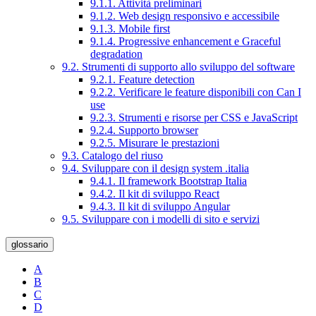
9.1.1. Attività preliminari
9.1.2. Web design responsivo e accessibile
9.1.3. Mobile first
9.1.4. Progressive enhancement e Graceful
degradation
9.2. Strumenti di supporto allo sviluppo del software
9.2.1. Feature detection
9.2.2. Verificare le feature disponibili con Can I
use
9.2.3. Strumenti e risorse per CSS e JavaScript
9.2.4. Supporto browser
9.2.5. Misurare le prestazioni
9.3. Catalogo del riuso
9.4. Sviluppare con il design system .italia
9.4.1. Il framework Bootstrap Italia
9.4.2. Il kit di sviluppo React
9.4.3. Il kit di sviluppo Angular
9.5. Sviluppare con i modelli di sito e servizi
glossario
A
B
C
D