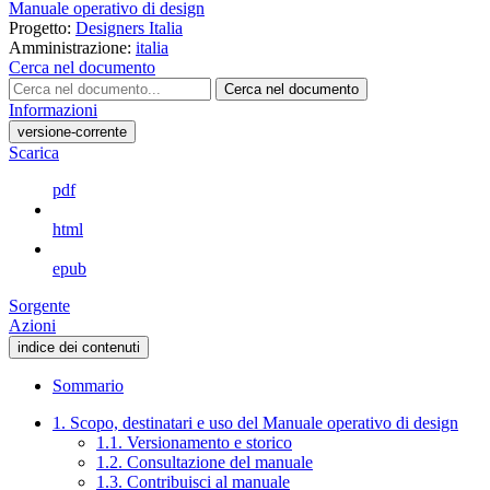
Manuale operativo di design
Progetto:
Designers Italia
Amministrazione:
italia
Cerca nel documento
Cerca nel documento
Informazioni
versione-corrente
Scarica
pdf
html
epub
Sorgente
Azioni
indice dei contenuti
Sommario
1. Scopo, destinatari e uso del Manuale operativo di design
1.1. Versionamento e storico
1.2. Consultazione del manuale
1.3. Contribuisci al manuale