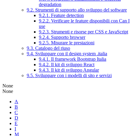
degradation
9.2. Strumenti di supporto allo sviluppo del software
9.2.1. Feature detection
9.2.2. Verificare le feature disponibili con Can I
use
9.2.3. Strumenti e risorse per CSS e JavaScript
9.2.4. Supporto browser
9.2.5. Misurare le prestazioni
9.3. Catalogo del riuso
9.4. Sviluppare con il design system .italia
9.4.1. Il framework Bootstrap Italia
9.4.2. Il kit di sviluppo React
9.4.3. Il kit di sviluppo Angular
9.5. Sviluppare con i modelli di sito e servizi
None
None
A
B
C
D
E
I
M