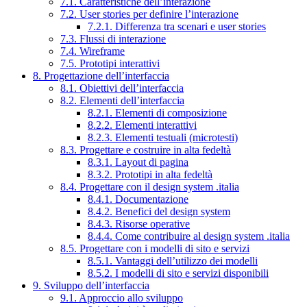
7.1. Caratteristiche dell’interazione
7.2. User stories per definire l’interazione
7.2.1. Differenza tra scenari e user stories
7.3. Flussi di interazione
7.4. Wireframe
7.5. Prototipi interattivi
8. Progettazione dell’interfaccia
8.1. Obiettivi dell’interfaccia
8.2. Elementi dell’interfaccia
8.2.1. Elementi di composizione
8.2.2. Elementi interattivi
8.2.3. Elementi testuali (microtesti)
8.3. Progettare e costruire in alta fedeltà
8.3.1. Layout di pagina
8.3.2. Prototipi in alta fedeltà
8.4. Progettare con il design system .italia
8.4.1. Documentazione
8.4.2. Benefici del design system
8.4.3. Risorse operative
8.4.4. Come contribuire al design system .italia
8.5. Progettare con i modelli di sito e servizi
8.5.1. Vantaggi dell’utilizzo dei modelli
8.5.2. I modelli di sito e servizi disponibili
9. Sviluppo dell’interfaccia
9.1. Approccio allo sviluppo