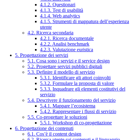
4.1.2. Questionari
4.1.3. Test di usabilità
4.1.4. Web analytics
4.1.5. Strumenti di mappatura dell’esperienza
utente
4.2. Ricerca secondaria
4.2.1. Ricerca documentale
4.2.2. Analisi benchmark
4.2.3. Valutazione euristica
5. Progettazione dei servizi
5.1. Cosa sono i servizi e il service design
5.2. Progettare servizi pubblici digitali
5.3. Definire il modello di servizio
5.3.1. Identificare gli attori coinvolti
5.3.2. Formulare la proposta di valore
5.3.3. Inquadrare gli elementi costitutivi del
servizio
5.4. Descrivere il funzionamento del servizio
5.4.1. Mappare l’ecosistema
5.4.2. Rappresentare i flussi di servizio
5.5. Co-progettare le soluzioni
5.5.1. Workshop di co-progettazione
6. Progettazione dei contenuti
6.1. Cos’è il content design
6.2. Ricerca utente sui contenuti e il linguaggio