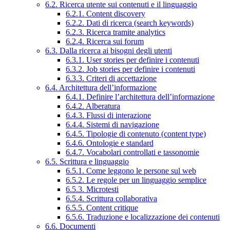
6.2. Ricerca utente sui contenuti e il linguaggio
6.2.1. Content discovery
6.2.2. Dati di ricerca (search keywords)
6.2.3. Ricerca tramite analytics
6.2.4. Ricerca sui forum
6.3. Dalla ricerca ai bisogni degli utenti
6.3.1. User stories per definire i contenuti
6.3.2. Job stories per definire i contenuti
6.3.3. Criteri di accettazione
6.4. Architettura dell’informazione
6.4.1. Definire l’architettura dell’informazione
6.4.2. Alberatura
6.4.3. Flussi di interazione
6.4.4. Sistemi di navigazione
6.4.5. Tipologie di contenuto (content type)
6.4.6. Ontologie e standard
6.4.7. Vocabolari controllati e tassonomie
6.5. Scrittura e linguaggio
6.5.1. Come leggono le persone sul web
6.5.2. Le regole per un linguaggio semplice
6.5.3. Microtesti
6.5.4. Scrittura collaborativa
6.5.5. Content critique
6.5.6. Traduzione e localizzazione dei contenuti
6.6. Documenti