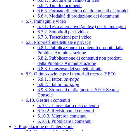
6.6.1. I documenti vanno sul web
6.6.2. Tipi di documenti
6.6.3. Formato di lettura dei documenti elettronici
6.6.4. Modalità di produzione dei documenti
6.7. Immagini e video
6.7.1. Testo alternativo (alt text) per le immagini
6.7.2. Sottotitoli per i video
6.7.3. Trascrizioni per i video
6.8. Proprietà intellettuale e privacy
6.8.1. Pubblicazione di contenuti prodotti dalla
Pubblica Amministrazione
6.8.2. Pubblicazione di contenuti non prodotti
dalla Pubblica Amministrazione
6.8.3. Consenso dei soggetti ritratti
6.9. Ottimizzazione per i motori di ricerca (SEO)
6.9.1. I fattori
on-page
6.9.2. I fattori
off-page
6.9.3. Strumenti di diagnostica SEO: Search
Console
6.10. Gestire i contenuti
6.10.1. L’inventario dei contenuti
6.10.2. Revisionare i contenuti
6.10.3. Migrare i contenuti
6.10.4. Pubblicare i contenuti
7. Progettazione dell’interazione