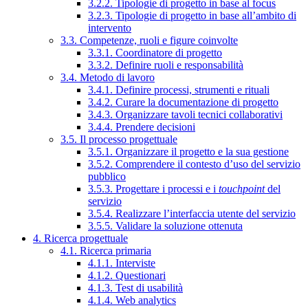
3.2.2. Tipologie di progetto in base al focus
3.2.3. Tipologie di progetto in base all’ambito di
intervento
3.3. Competenze, ruoli e figure coinvolte
3.3.1. Coordinatore di progetto
3.3.2. Definire ruoli e responsabilità
3.4. Metodo di lavoro
3.4.1. Definire processi, strumenti e rituali
3.4.2. Curare la documentazione di progetto
3.4.3. Organizzare tavoli tecnici collaborativi
3.4.4. Prendere decisioni
3.5. Il processo progettuale
3.5.1. Organizzare il progetto e la sua gestione
3.5.2. Comprendere il contesto d’uso del servizio
pubblico
3.5.3. Progettare i processi e i
touchpoint
del
servizio
3.5.4. Realizzare l’interfaccia utente del servizio
3.5.5. Validare la soluzione ottenuta
4. Ricerca progettuale
4.1. Ricerca primaria
4.1.1. Interviste
4.1.2. Questionari
4.1.3. Test di usabilità
4.1.4. Web analytics