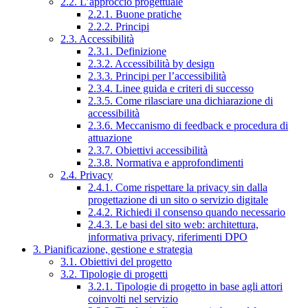
2.2. L’approccio progettuale
2.2.1. Buone pratiche
2.2.2. Principi
2.3. Accessibilità
2.3.1. Definizione
2.3.2. Accessibilità by design
2.3.3. Principi per l’accessibilità
2.3.4. Linee guida e criteri di successo
2.3.5. Come rilasciare una dichiarazione di
accessibilità
2.3.6. Meccanismo di feedback e procedura di
attuazione
2.3.7. Obiettivi accessibilità
2.3.8. Normativa e approfondimenti
2.4. Privacy
2.4.1. Come rispettare la privacy sin dalla
progettazione di un sito o servizio digitale
2.4.2. Richiedi il consenso quando necessario
2.4.3. Le basi del sito web: architettura,
informativa privacy, riferimenti DPO
3. Pianificazione, gestione e strategia
3.1. Obiettivi del progetto
3.2. Tipologie di progetti
3.2.1. Tipologie di progetto in base agli attori
coinvolti nel servizio