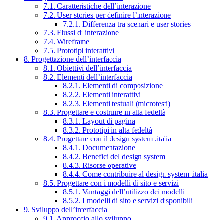
7.1. Caratteristiche dell’interazione
7.2. User stories per definire l’interazione
7.2.1. Differenza tra scenari e user stories
7.3. Flussi di interazione
7.4. Wireframe
7.5. Prototipi interattivi
8. Progettazione dell’interfaccia
8.1. Obiettivi dell’interfaccia
8.2. Elementi dell’interfaccia
8.2.1. Elementi di composizione
8.2.2. Elementi interattivi
8.2.3. Elementi testuali (microtesti)
8.3. Progettare e costruire in alta fedeltà
8.3.1. Layout di pagina
8.3.2. Prototipi in alta fedeltà
8.4. Progettare con il design system .italia
8.4.1. Documentazione
8.4.2. Benefici del design system
8.4.3. Risorse operative
8.4.4. Come contribuire al design system .italia
8.5. Progettare con i modelli di sito e servizi
8.5.1. Vantaggi dell’utilizzo dei modelli
8.5.2. I modelli di sito e servizi disponibili
9. Sviluppo dell’interfaccia
9.1. Approccio allo sviluppo