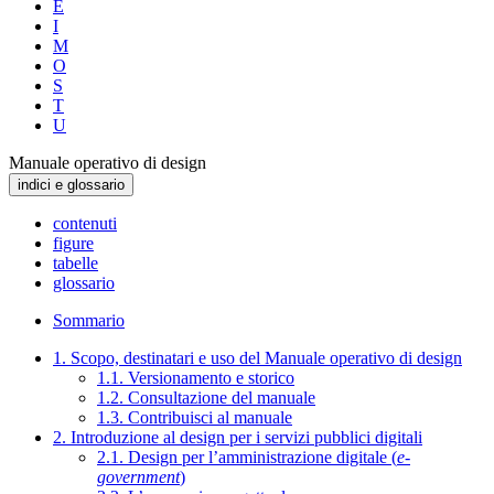
E
I
M
O
S
T
U
Manuale operativo di design
indici e glossario
contenuti
figure
tabelle
glossario
Sommario
1. Scopo, destinatari e uso del Manuale operativo di design
1.1. Versionamento e storico
1.2. Consultazione del manuale
1.3. Contribuisci al manuale
2. Introduzione al design per i servizi pubblici digitali
2.1. Design per l’amministrazione digitale (
e-
government
)