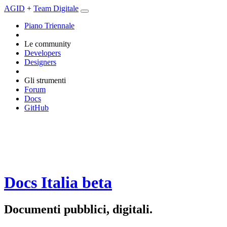
AGID
+
Team Digitale
Piano Triennale
Le community
Developers
Designers
Gli strumenti
Forum
Docs
GitHub
Docs Italia
beta
Documenti pubblici, digitali.