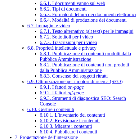
6.6.1. I documenti vanno sul web
6.6.2. Tipi di documenti
6.6.3. Formato di lettura dei documenti elettronici
6.6.4. Modalità di produzione dei documenti
6.7. Immagini e video
6.7.1. Testo alternativo (alt text) per le immagini
6.7.2. Sottotitoli per i video
6.7.3. Trascrizioni per i video
6.8. Proprietà intellettuale e privacy
6.8.1. Pubblicazione di contenuti prodotti dalla
Pubblica Amministrazione
6.8.2. Pubblicazione di contenuti non prodotti
dalla Pubblica Amministrazione
6.8.3. Consenso dei soggetti ritratti
6.9. Ottimizzazione per i motori di ricerca (SEO)
6.9.1. I fattori
on-page
6.9.2. I fattori
off-page
6.9.3. Strumenti di diagnostica SEO: Search
Console
6.10. Gestire i contenuti
6.10.1. L’inventario dei contenuti
6.10.2. Revisionare i contenuti
6.10.3. Migrare i contenuti
6.10.4. Pubblicare i contenuti
7. Progettazione dell’interazione