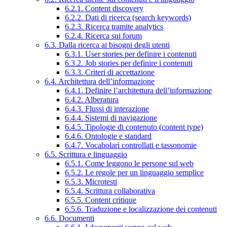
6.2.1. Content discovery
6.2.2. Dati di ricerca (search keywords)
6.2.3. Ricerca tramite analytics
6.2.4. Ricerca sui forum
6.3. Dalla ricerca ai bisogni degli utenti
6.3.1. User stories per definire i contenuti
6.3.2. Job stories per definire i contenuti
6.3.3. Criteri di accettazione
6.4. Architettura dell’informazione
6.4.1. Definire l’architettura dell’informazione
6.4.2. Alberatura
6.4.3. Flussi di interazione
6.4.4. Sistemi di navigazione
6.4.5. Tipologie di contenuto (content type)
6.4.6. Ontologie e standard
6.4.7. Vocabolari controllati e tassonomie
6.5. Scrittura e linguaggio
6.5.1. Come leggono le persone sul web
6.5.2. Le regole per un linguaggio semplice
6.5.3. Microtesti
6.5.4. Scrittura collaborativa
6.5.5. Content critique
6.5.6. Traduzione e localizzazione dei contenuti
6.6. Documenti