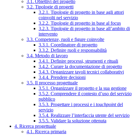
3.1. Obiettivi del progetto
3.2. Tipologie di progetti
3.2.1. Tipologie di progetto in base agli attori
coinvolti nel servizio
3.2.2. Tipologie di progetto in base al focus
3.2.3. Tipologie di progetto in base all’ambito di
intervento
3.3. Competenze, ruoli e figure coinvolte
3.3.1. Coordinatore di progetto
3.3.2. Definire ruoli e responsabilità
3.4. Metodo di lavoro
3.4.1. Definire processi, strumenti e rituali
3.4.2. Curare la documentazione di progetto
3.4.3. Organizzare tavoli tecnici collaborativi
3.4.4. Prendere decisioni
3.5. Il processo progettuale
3.5.1. Organizzare il progetto e la sua gestione
3.5.2. Comprendere il contesto d’uso del servizio
pubblico
3.5.3. Progettare i processi e i
touchpoint
del
servizio
3.5.4. Realizzare l’interfaccia utente del servizio
3.5.5. Validare la soluzione ottenuta
4. Ricerca progettuale
4.1. Ricerca primaria