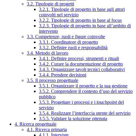
3.2. Tipologie di progetti
3.2.1. Tipologie di progetto in base agli attori
coinvolti nel servizio
3.2.2. Tipologie di progetto in base al focus
3.2.3. Tipologie di progetto in base all’ambito di
intervento
3.3. Competenze, ruoli e figure coinvolte
3.3.1. Coordinatore di progetto
3.3.2. Definire ruoli e responsabilità
3.4. Metodo di lavoro
3.4.1. Definire processi, strumenti e rituali
3.4.2. Curare la documentazione di progetto
3.4.3. Organizzare tavoli tecnici collaborativi
3.4.4. Prendere decisioni
3.5. Il processo progettuale
3.5.1. Organizzare il progetto e la sua gestione
3.5.2. Comprendere il contesto d’uso del servizio
pubblico
3.5.3. Progettare i processi e i
touchpoint
del
servizio
3.5.4. Realizzare l’interfaccia utente del servizio
3.5.5. Validare la soluzione ottenuta
4. Ricerca progettuale
4.1. Ricerca primaria
4.1.1. Interviste