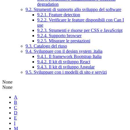
degradation
9.2. Strumenti di supporto allo sviluppo del software
9.2.1. Feature detection
9.2.2. Verificare le feature disponibili con Can I
use
9.2.3. Strumenti e risorse per CSS e JavaScript
9.2.4. Supporto browser
9.2.5. Misurare le prestazioni
9.3. Catalogo del riuso
9.4. Sviluppare con il design system .italia
9.4.1. Il framework Bootstrap Italia
9.4.2. Il kit di sviluppo React
9.4.3. Il kit di sviluppo Angular
9.5. Sviluppare con i modelli di sito e servizi
None
None
A
B
C
D
E
I
M