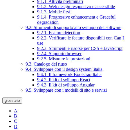
9.1.1. Attività preliminari
9.1.2. Web design responsivo e accessibile
9.1.3. Mobile first
9.1.4. Progressive enhancement e Graceful
degradation
9.2. Strumenti di supporto allo sviluppo del software
9.2.1. Feature detection
9.2.2. Verificare le feature disponibili con Can I
use
9.2.3. Strumenti e risorse per CSS e JavaScript
9.2.4. Supporto browser
9.2.5. Misurare le prestazioni
9.3. Catalogo del riuso
9.4. Sviluppare con il design system .italia
9.4.1. Il framework Bootstrap Italia
9.4.2. Il kit di sviluppo React
9.4.3. Il kit di sviluppo Angular
9.5. Sviluppare con i modelli di sito e servizi
glossario
A
B
C
D