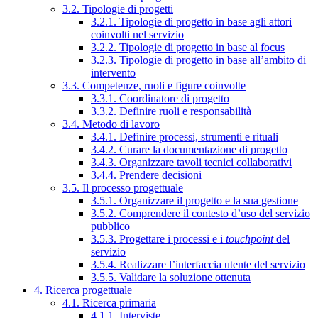
3.2. Tipologie di progetti
3.2.1. Tipologie di progetto in base agli attori
coinvolti nel servizio
3.2.2. Tipologie di progetto in base al focus
3.2.3. Tipologie di progetto in base all’ambito di
intervento
3.3. Competenze, ruoli e figure coinvolte
3.3.1. Coordinatore di progetto
3.3.2. Definire ruoli e responsabilità
3.4. Metodo di lavoro
3.4.1. Definire processi, strumenti e rituali
3.4.2. Curare la documentazione di progetto
3.4.3. Organizzare tavoli tecnici collaborativi
3.4.4. Prendere decisioni
3.5. Il processo progettuale
3.5.1. Organizzare il progetto e la sua gestione
3.5.2. Comprendere il contesto d’uso del servizio
pubblico
3.5.3. Progettare i processi e i
touchpoint
del
servizio
3.5.4. Realizzare l’interfaccia utente del servizio
3.5.5. Validare la soluzione ottenuta
4. Ricerca progettuale
4.1. Ricerca primaria
4.1.1. Interviste