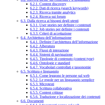
6.2.1. Content discovery
6.2.2. Dati di ricerca (search keywords)
6.2.3. Ricerca tramite analytics
6.2.4. Ricerca sui forum
6.3. Dalla ricerca ai bisogni degli utenti
6.3.1. User stories per definire i contenuti
6.3.2. Job stories per definire i contenuti
6.3.3. Criteri di accettazione
6.4. Architettura dell’informazione
6.4.1. Definire l’architettura dell’informazione
6.4.2. Alberatura
6.4.3. Flussi di interazione
6.4.4. Sistemi di navigazione
6.4.5. Tipologie di contenuto (content type)
6.4.6. Ontologie e standard
6.4.7. Vocabolari controllati e tassonomie
6.5. Scrittura e linguaggio
6.5.1. Come leggono le persone sul web
6.5.2. Le regole per un linguaggio semplice
6.5.3. Microtesti
6.5.4. Scrittura collaborativa
6.5.5. Content critique
6.5.6. Traduzione e localizzazione dei contenuti
6.6. Documenti