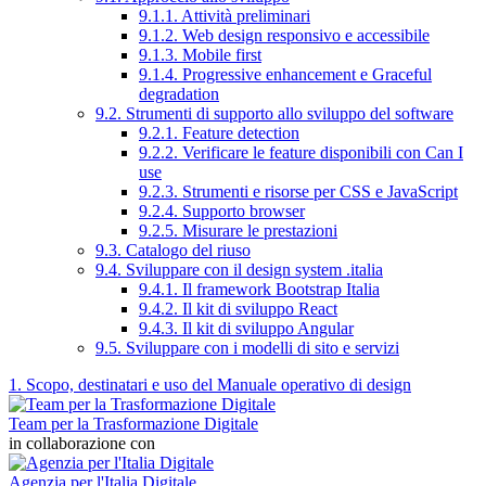
9.1.1. Attività preliminari
9.1.2. Web design responsivo e accessibile
9.1.3. Mobile first
9.1.4. Progressive enhancement e Graceful
degradation
9.2. Strumenti di supporto allo sviluppo del software
9.2.1. Feature detection
9.2.2. Verificare le feature disponibili con Can I
use
9.2.3. Strumenti e risorse per CSS e JavaScript
9.2.4. Supporto browser
9.2.5. Misurare le prestazioni
9.3. Catalogo del riuso
9.4. Sviluppare con il design system .italia
9.4.1. Il framework Bootstrap Italia
9.4.2. Il kit di sviluppo React
9.4.3. Il kit di sviluppo Angular
9.5. Sviluppare con i modelli di sito e servizi
1. Scopo, destinatari e uso del Manuale operativo di design
Team per la Trasformazione Digitale
in collaborazione con
Agenzia per l'Italia Digitale