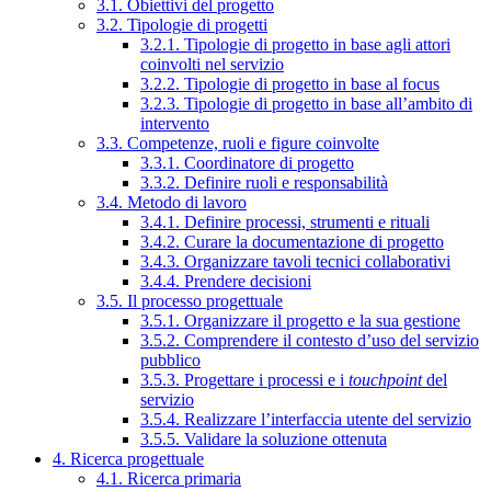
3.1. Obiettivi del progetto
3.2. Tipologie di progetti
3.2.1. Tipologie di progetto in base agli attori
coinvolti nel servizio
3.2.2. Tipologie di progetto in base al focus
3.2.3. Tipologie di progetto in base all’ambito di
intervento
3.3. Competenze, ruoli e figure coinvolte
3.3.1. Coordinatore di progetto
3.3.2. Definire ruoli e responsabilità
3.4. Metodo di lavoro
3.4.1. Definire processi, strumenti e rituali
3.4.2. Curare la documentazione di progetto
3.4.3. Organizzare tavoli tecnici collaborativi
3.4.4. Prendere decisioni
3.5. Il processo progettuale
3.5.1. Organizzare il progetto e la sua gestione
3.5.2. Comprendere il contesto d’uso del servizio
pubblico
3.5.3. Progettare i processi e i
touchpoint
del
servizio
3.5.4. Realizzare l’interfaccia utente del servizio
3.5.5. Validare la soluzione ottenuta
4. Ricerca progettuale
4.1. Ricerca primaria