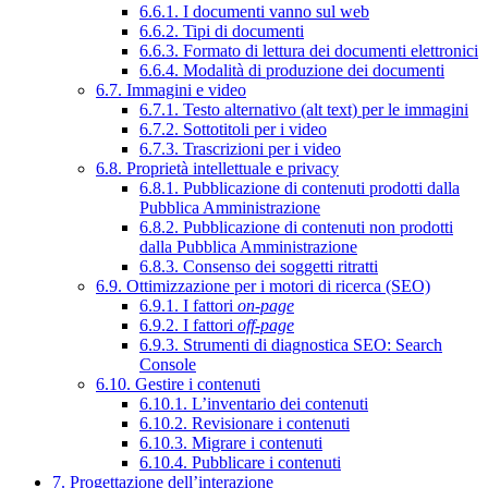
6.6.1. I documenti vanno sul web
6.6.2. Tipi di documenti
6.6.3. Formato di lettura dei documenti elettronici
6.6.4. Modalità di produzione dei documenti
6.7. Immagini e video
6.7.1. Testo alternativo (alt text) per le immagini
6.7.2. Sottotitoli per i video
6.7.3. Trascrizioni per i video
6.8. Proprietà intellettuale e privacy
6.8.1. Pubblicazione di contenuti prodotti dalla
Pubblica Amministrazione
6.8.2. Pubblicazione di contenuti non prodotti
dalla Pubblica Amministrazione
6.8.3. Consenso dei soggetti ritratti
6.9. Ottimizzazione per i motori di ricerca (SEO)
6.9.1. I fattori
on-page
6.9.2. I fattori
off-page
6.9.3. Strumenti di diagnostica SEO: Search
Console
6.10. Gestire i contenuti
6.10.1. L’inventario dei contenuti
6.10.2. Revisionare i contenuti
6.10.3. Migrare i contenuti
6.10.4. Pubblicare i contenuti
7. Progettazione dell’interazione