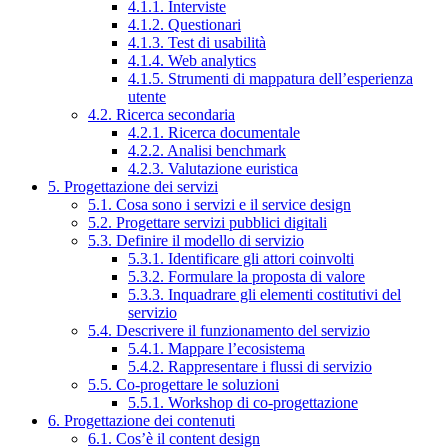
4.1.1. Interviste
4.1.2. Questionari
4.1.3. Test di usabilità
4.1.4. Web analytics
4.1.5. Strumenti di mappatura dell’esperienza
utente
4.2. Ricerca secondaria
4.2.1. Ricerca documentale
4.2.2. Analisi benchmark
4.2.3. Valutazione euristica
5. Progettazione dei servizi
5.1. Cosa sono i servizi e il service design
5.2. Progettare servizi pubblici digitali
5.3. Definire il modello di servizio
5.3.1. Identificare gli attori coinvolti
5.3.2. Formulare la proposta di valore
5.3.3. Inquadrare gli elementi costitutivi del
servizio
5.4. Descrivere il funzionamento del servizio
5.4.1. Mappare l’ecosistema
5.4.2. Rappresentare i flussi di servizio
5.5. Co-progettare le soluzioni
5.5.1. Workshop di co-progettazione
6. Progettazione dei contenuti
6.1. Cos’è il content design