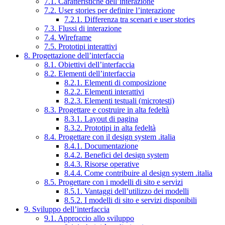
7.1. Caratteristiche dell’interazione
7.2. User stories per definire l’interazione
7.2.1. Differenza tra scenari e user stories
7.3. Flussi di interazione
7.4. Wireframe
7.5. Prototipi interattivi
8. Progettazione dell’interfaccia
8.1. Obiettivi dell’interfaccia
8.2. Elementi dell’interfaccia
8.2.1. Elementi di composizione
8.2.2. Elementi interattivi
8.2.3. Elementi testuali (microtesti)
8.3. Progettare e costruire in alta fedeltà
8.3.1. Layout di pagina
8.3.2. Prototipi in alta fedeltà
8.4. Progettare con il design system .italia
8.4.1. Documentazione
8.4.2. Benefici del design system
8.4.3. Risorse operative
8.4.4. Come contribuire al design system .italia
8.5. Progettare con i modelli di sito e servizi
8.5.1. Vantaggi dell’utilizzo dei modelli
8.5.2. I modelli di sito e servizi disponibili
9. Sviluppo dell’interfaccia
9.1. Approccio allo sviluppo