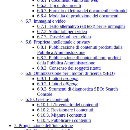
6.6.1. I documenti vanno sul web
6.6.2. Tipi di documenti
6.6.3. Formato di lettura dei documenti elettronici
6.6.4. Modalità di produzione dei documenti
6.7. Immagini e video
6.7.1. Testo alternativo (alt text) per le immagini
6.7.2. Sottotitoli per i video
6.7.3. Trascrizioni per i video
6.8. Proprietà intellettuale e privacy
6.8.1. Pubblicazione di contenuti prodotti dalla
Pubblica Amministrazione
6.8.2. Pubblicazione di contenuti non prodotti
dalla Pubblica Amministrazione
6.8.3. Consenso dei soggetti ritratti
6.9. Ottimizzazione per i motori di ricerca (SEO)
6.9.1. I fattori
on-page
6.9.2. I fattori
off-page
6.9.3. Strumenti di diagnostica SEO: Search
Console
6.10. Gestire i contenuti
6.10.1. L’inventario dei contenuti
6.10.2. Revisionare i contenuti
6.10.3. Migrare i contenuti
6.10.4. Pubblicare i contenuti
7. Progettazione dell’interazione