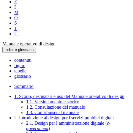
E
I
M
O
S
T
U
Manuale operativo di design
indici e glossario
contenuti
figure
tabelle
glossario
Sommario
1. Scopo, destinatari e uso del Manuale operativo di design
1.1. Versionamento e storico
1.2. Consultazione del manuale
1.3. Contribuisci al manuale
2. Introduzione al design per i servizi pubblici digitali
2.1. Design per l’amministrazione digitale (
e-
government
)