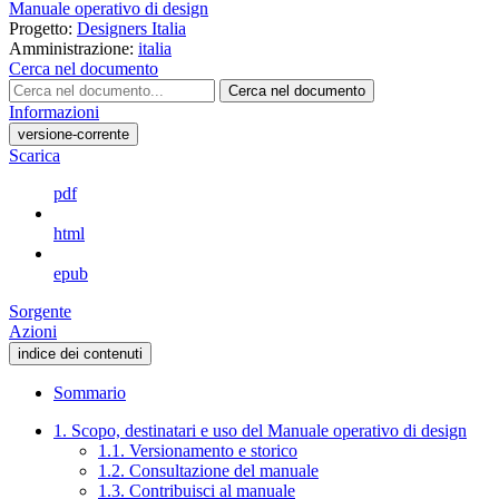
Manuale operativo di design
Progetto:
Designers Italia
Amministrazione:
italia
Cerca nel documento
Cerca nel documento
Informazioni
versione-corrente
Scarica
pdf
html
epub
Sorgente
Azioni
indice dei contenuti
Sommario
1. Scopo, destinatari e uso del Manuale operativo di design
1.1. Versionamento e storico
1.2. Consultazione del manuale
1.3. Contribuisci al manuale