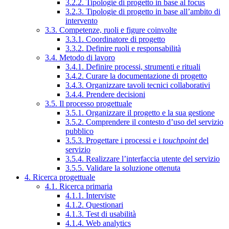
3.2.2. Tipologie di progetto in base al focus
3.2.3. Tipologie di progetto in base all’ambito di
intervento
3.3. Competenze, ruoli e figure coinvolte
3.3.1. Coordinatore di progetto
3.3.2. Definire ruoli e responsabilità
3.4. Metodo di lavoro
3.4.1. Definire processi, strumenti e rituali
3.4.2. Curare la documentazione di progetto
3.4.3. Organizzare tavoli tecnici collaborativi
3.4.4. Prendere decisioni
3.5. Il processo progettuale
3.5.1. Organizzare il progetto e la sua gestione
3.5.2. Comprendere il contesto d’uso del servizio
pubblico
3.5.3. Progettare i processi e i
touchpoint
del
servizio
3.5.4. Realizzare l’interfaccia utente del servizio
3.5.5. Validare la soluzione ottenuta
4. Ricerca progettuale
4.1. Ricerca primaria
4.1.1. Interviste
4.1.2. Questionari
4.1.3. Test di usabilità
4.1.4. Web analytics