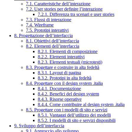
7.1. Caratteristiche dell’interazione
7.2. User stories per definire l’interazione
7.2.1. Differenza tra scenari e user stories
7.3. Flussi di interazione
7.4. Wireframe
7.5. Prototipi interattivi
8. Progettazione dell’interfaccia
8.1. Obiettivi dell’interfaccia
8.2. Elementi dell’interfaccia
8.2.1. Elementi di composizione
8.2.2. Elementi interattivi
8.2.3. Elementi testuali (microtesti)
8.3. Progettare e costruire in alta fedeltà
8.3.1. Layout di pagina
8.3.2. Prototipi in alta fedeltà
8.4. Progettare con il design system .italia
8.4.1. Documentazione
8.4.2. Benefici del design system
8.4.3. Risorse operative
8.4.4. Come contribuire al design system .italia
8.5. Progettare con i modelli di sito e servizi
8.5.1. Vantaggi dell’utilizzo dei modelli
8.5.2. I modelli di sito e servizi disponibili
9. Sviluppo dell’interfaccia
9.1. Approccio allo sviluppo