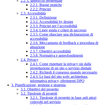
2.2. L’approccio progettuale
2.2.1. Buone pratiche
2.2.2. Principi
2.3. Accessibilità
2.3.1. Definizione
2.3.2. Accessibilità by design
2.3.3. Principi per l’accessibilità
2.3.4. Linee guida e criteri di successo
2.3.5. Come rilasciare una dichiarazione di
accessibilità
2.3.6. Meccanismo di feedback e procedura di
attuazione
2.3.7. Obiettivi accessibilità
2.3.8. Normativa e approfondimenti
2.4. Privacy
2.4.1. Come rispettare la privacy sin dalla
progettazione di un sito o servizio digitale
2.4.2. Richiedi il consenso quando necessario
2.4.3. Le basi del sito web: architettura,
informativa privacy, riferimenti DPO
3. Pianificazione, gestione e strategia
3.1. Obiettivi del progetto
3.2. Tipologie di progetti
3.2.1. Tipologie di progetto in base agli attori
coinvolti nel servizio