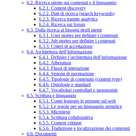
6.2. Ricerca utente sui contenuti e il linguaggio
6.2.1. Content discovery
6.2.2. Dati di ricerca (search keywords)
6.2.3. Ricerca tramite analytics
6.2.4. Ricerca sui forum
6.3. Dalla ricerca ai bisogni degli utenti
6.3.1. User stories per definire i contenuti
6.3.2. Job stories per definire i contenuti
6.3.3. Criteri di accettazione
6.4. Architettura dell’informazione
6.4.1. Definire l’architettura dell’informazione
6.4.2. Alberatura
6.4.3. Flussi di interazione
6.4.4. Sistemi di navigazione
6.4.5. Tipologie di contenuto (content type)
6.4.6. Ontologie e standard
6.4.7. Vocabolari controllati e tassonomie
6.5. Scrittura e linguaggio
6.5.1. Come leggono le persone sul web
6.5.2. Le regole per un linguaggio semplice
6.5.3. Microtesti
6.5.4. Scrittura collaborativa
6.5.5. Content critique
6.5.6. Traduzione e localizzazione dei contenuti
6.6. Documenti