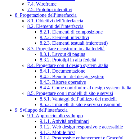
7.4. Wireframe
7.5. Prototipi interattivi
8. Progettazione dell’interfaccia
8.1. Obiettivi dell’interfaccia
8.2. Elementi dell’interfaccia
8.2.1. Elementi di composizione
8.2.2. Elementi interattivi
8.2.3. Elementi testuali (microtesti)
8.3. Progettare e costruire in alta fedeltà
8.3.1. Layout di pagina
8.3.2. Prototipi in alta fedeltà
8.4. Progettare con il design system .italia
8.4.1. Documentazione
8.4.2. Benefici del design system
8.4.3. Risorse operative
8.4.4. Come contribuire al design system .italia
8.5. Progettare con i modelli di sito e servizi
8.5.1. Vantaggi dell’utilizzo dei modelli
8.5.2. I modelli di sito e servizi disponibili
9. Sviluppo dell’interfaccia
9.1. Approccio allo sviluppo
9.1.1. Attività preliminari
9.1.2. Web design responsivo e accessibile
9.1.3. Mobile first
9.1.4. Progressive enhancement e Graceful