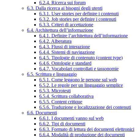
6.2.4. Ricerca sui forum
6.3. Dalla ricerca ai bisogni degli utenti
6.3.1. User stories per definire i contenuti
6.3.2. Job stories per definire i contenuti
6.3.3. Criteri di accettazione
6.4. Architettura dell’informazione
6.4.1. Definire l’architettura dell’informazione
6.4.2. Alberatura
6.4.3. Flussi di interazione
6.4.4. Sistemi di navigazione
6.4.5. Tipologie di contenuto (content type)
6.4.6. Ontologie e standard
6.4.7. Vocabolari controllati e tassonomie
6.5. Scrittura e linguaggio
6.5.1. Come leggono le persone sul web
6.5.2. Le regole per un linguaggio semplice
6.5.3. Microtesti
6.5.4. Scrittura collaborativa
6.5.5. Content critique
6.5.6. Traduzione e localizzazione dei contenuti
6.6. Documenti
6.6.1. I documenti vanno sul web
6.6.2. Tipi di documenti
6.6.3. Formato di lettura dei documenti elettronici
6.6.4. Modalità di produzione dei documenti