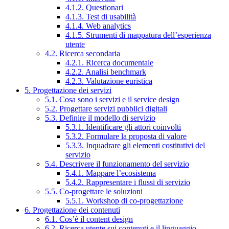
4.1.2. Questionari
4.1.3. Test di usabilità
4.1.4. Web analytics
4.1.5. Strumenti di mappatura dell’esperienza
utente
4.2. Ricerca secondaria
4.2.1. Ricerca documentale
4.2.2. Analisi benchmark
4.2.3. Valutazione euristica
5. Progettazione dei servizi
5.1. Cosa sono i servizi e il service design
5.2. Progettare servizi pubblici digitali
5.3. Definire il modello di servizio
5.3.1. Identificare gli attori coinvolti
5.3.2. Formulare la proposta di valore
5.3.3. Inquadrare gli elementi costitutivi del
servizio
5.4. Descrivere il funzionamento del servizio
5.4.1. Mappare l’ecosistema
5.4.2. Rappresentare i flussi di servizio
5.5. Co-progettare le soluzioni
5.5.1. Workshop di co-progettazione
6. Progettazione dei contenuti
6.1. Cos’è il content design
6.2. Ricerca utente sui contenuti e il linguaggio