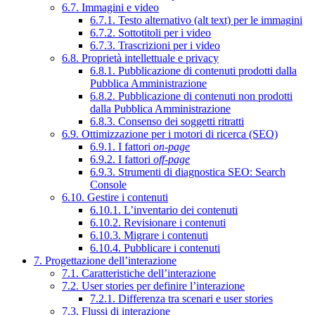
6.7. Immagini e video
6.7.1. Testo alternativo (alt text) per le immagini
6.7.2. Sottotitoli per i video
6.7.3. Trascrizioni per i video
6.8. Proprietà intellettuale e privacy
6.8.1. Pubblicazione di contenuti prodotti dalla
Pubblica Amministrazione
6.8.2. Pubblicazione di contenuti non prodotti
dalla Pubblica Amministrazione
6.8.3. Consenso dei soggetti ritratti
6.9. Ottimizzazione per i motori di ricerca (SEO)
6.9.1. I fattori
on-page
6.9.2. I fattori
off-page
6.9.3. Strumenti di diagnostica SEO: Search
Console
6.10. Gestire i contenuti
6.10.1. L’inventario dei contenuti
6.10.2. Revisionare i contenuti
6.10.3. Migrare i contenuti
6.10.4. Pubblicare i contenuti
7. Progettazione dell’interazione
7.1. Caratteristiche dell’interazione
7.2. User stories per definire l’interazione
7.2.1. Differenza tra scenari e user stories
7.3. Flussi di interazione