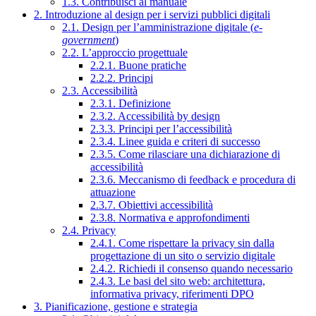
1.3. Contribuisci al manuale
2. Introduzione al design per i servizi pubblici digitali
2.1. Design per l’amministrazione digitale (
e-
government
)
2.2. L’approccio progettuale
2.2.1. Buone pratiche
2.2.2. Principi
2.3. Accessibilità
2.3.1. Definizione
2.3.2. Accessibilità by design
2.3.3. Principi per l’accessibilità
2.3.4. Linee guida e criteri di successo
2.3.5. Come rilasciare una dichiarazione di
accessibilità
2.3.6. Meccanismo di feedback e procedura di
attuazione
2.3.7. Obiettivi accessibilità
2.3.8. Normativa e approfondimenti
2.4. Privacy
2.4.1. Come rispettare la privacy sin dalla
progettazione di un sito o servizio digitale
2.4.2. Richiedi il consenso quando necessario
2.4.3. Le basi del sito web: architettura,
informativa privacy, riferimenti DPO
3. Pianificazione, gestione e strategia