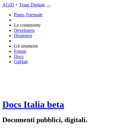
AGID
+
Team Digitale
Piano Triennale
Le community
Developers
Designers
Gli strumenti
Forum
Docs
GitHub
Docs Italia
beta
Documenti pubblici, digitali.