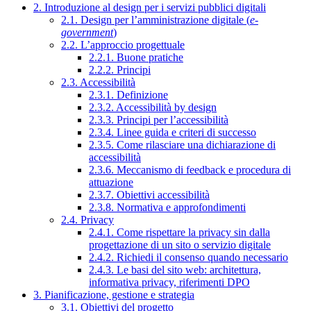
2. Introduzione al design per i servizi pubblici digitali
2.1. Design per l’amministrazione digitale (
e-
government
)
2.2. L’approccio progettuale
2.2.1. Buone pratiche
2.2.2. Principi
2.3. Accessibilità
2.3.1. Definizione
2.3.2. Accessibilità by design
2.3.3. Principi per l’accessibilità
2.3.4. Linee guida e criteri di successo
2.3.5. Come rilasciare una dichiarazione di
accessibilità
2.3.6. Meccanismo di feedback e procedura di
attuazione
2.3.7. Obiettivi accessibilità
2.3.8. Normativa e approfondimenti
2.4. Privacy
2.4.1. Come rispettare la privacy sin dalla
progettazione di un sito o servizio digitale
2.4.2. Richiedi il consenso quando necessario
2.4.3. Le basi del sito web: architettura,
informativa privacy, riferimenti DPO
3. Pianificazione, gestione e strategia
3.1. Obiettivi del progetto