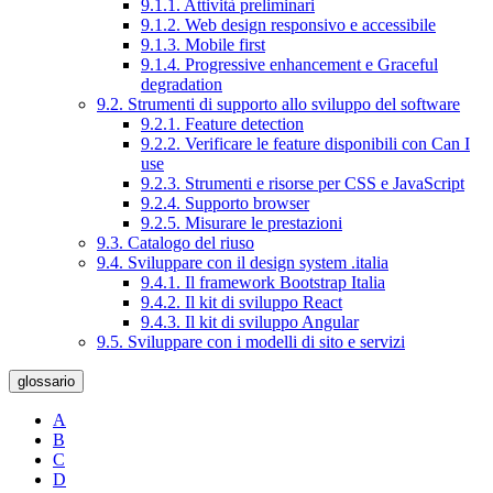
9.1.1. Attività preliminari
9.1.2. Web design responsivo e accessibile
9.1.3. Mobile first
9.1.4. Progressive enhancement e Graceful
degradation
9.2. Strumenti di supporto allo sviluppo del software
9.2.1. Feature detection
9.2.2. Verificare le feature disponibili con Can I
use
9.2.3. Strumenti e risorse per CSS e JavaScript
9.2.4. Supporto browser
9.2.5. Misurare le prestazioni
9.3. Catalogo del riuso
9.4. Sviluppare con il design system .italia
9.4.1. Il framework Bootstrap Italia
9.4.2. Il kit di sviluppo React
9.4.3. Il kit di sviluppo Angular
9.5. Sviluppare con i modelli di sito e servizi
glossario
A
B
C
D