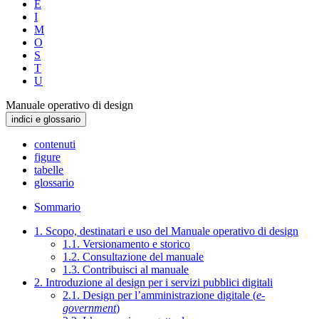
E
I
M
O
S
T
U
Manuale operativo di design
indici e glossario
contenuti
figure
tabelle
glossario
Sommario
1. Scopo, destinatari e uso del Manuale operativo di design
1.1. Versionamento e storico
1.2. Consultazione del manuale
1.3. Contribuisci al manuale
2. Introduzione al design per i servizi pubblici digitali
2.1. Design per l’amministrazione digitale (
e-
government
)