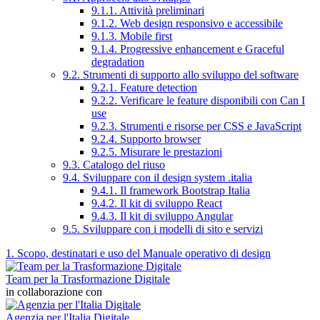
9.1.1. Attività preliminari
9.1.2. Web design responsivo e accessibile
9.1.3. Mobile first
9.1.4. Progressive enhancement e Graceful
degradation
9.2. Strumenti di supporto allo sviluppo del software
9.2.1. Feature detection
9.2.2. Verificare le feature disponibili con Can I
use
9.2.3. Strumenti e risorse per CSS e JavaScript
9.2.4. Supporto browser
9.2.5. Misurare le prestazioni
9.3. Catalogo del riuso
9.4. Sviluppare con il design system .italia
9.4.1. Il framework Bootstrap Italia
9.4.2. Il kit di sviluppo React
9.4.3. Il kit di sviluppo Angular
9.5. Sviluppare con i modelli di sito e servizi
1. Scopo, destinatari e uso del Manuale operativo di design
Team per la Trasformazione Digitale
in collaborazione con
Agenzia per l'Italia Digitale