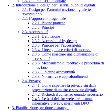
1.3. Contribuisci al manuale
2. Introduzione al design per i servizi pubblici digitali
2.1. Design per l’amministrazione digitale (
e-
government
)
2.2. L’approccio progettuale
2.2.1. Buone pratiche
2.2.2. Principi
2.3. Accessibilità
2.3.1. Definizione
2.3.2. Accessibilità by design
2.3.3. Principi per l’accessibilità
2.3.4. Linee guida e criteri di successo
2.3.5. Come rilasciare una dichiarazione di
accessibilità
2.3.6. Meccanismo di feedback e procedura di
attuazione
2.3.7. Obiettivi accessibilità
2.3.8. Normativa e approfondimenti
2.4. Privacy
2.4.1. Come rispettare la privacy sin dalla
progettazione di un sito o servizio digitale
2.4.2. Richiedi il consenso quando necessario
2.4.3. Le basi del sito web: architettura,
informativa privacy, riferimenti DPO
3. Pianificazione, gestione e strategia