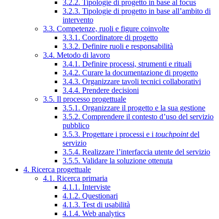
3.2.2. Tipologie di progetto in base al focus
3.2.3. Tipologie di progetto in base all’ambito di
intervento
3.3. Competenze, ruoli e figure coinvolte
3.3.1. Coordinatore di progetto
3.3.2. Definire ruoli e responsabilità
3.4. Metodo di lavoro
3.4.1. Definire processi, strumenti e rituali
3.4.2. Curare la documentazione di progetto
3.4.3. Organizzare tavoli tecnici collaborativi
3.4.4. Prendere decisioni
3.5. Il processo progettuale
3.5.1. Organizzare il progetto e la sua gestione
3.5.2. Comprendere il contesto d’uso del servizio
pubblico
3.5.3. Progettare i processi e i
touchpoint
del
servizio
3.5.4. Realizzare l’interfaccia utente del servizio
3.5.5. Validare la soluzione ottenuta
4. Ricerca progettuale
4.1. Ricerca primaria
4.1.1. Interviste
4.1.2. Questionari
4.1.3. Test di usabilità
4.1.4. Web analytics