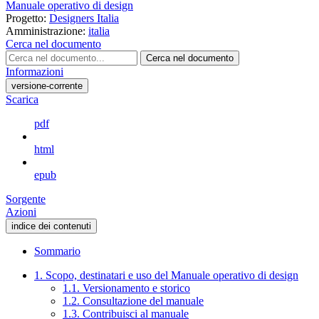
Manuale operativo di design
Progetto:
Designers Italia
Amministrazione:
italia
Cerca nel documento
Cerca nel documento
Informazioni
versione-corrente
Scarica
pdf
html
epub
Sorgente
Azioni
indice dei contenuti
Sommario
1. Scopo, destinatari e uso del Manuale operativo di design
1.1. Versionamento e storico
1.2. Consultazione del manuale
1.3. Contribuisci al manuale