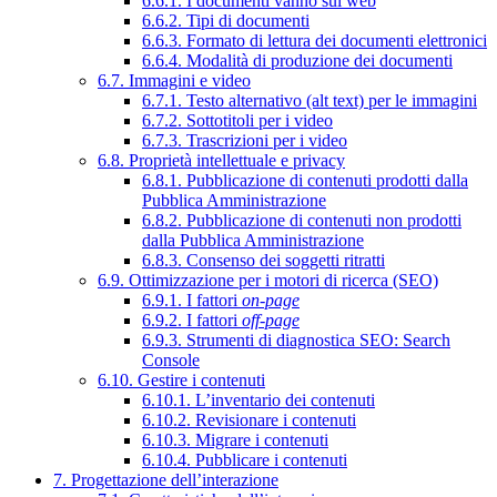
6.6.1. I documenti vanno sul web
6.6.2. Tipi di documenti
6.6.3. Formato di lettura dei documenti elettronici
6.6.4. Modalità di produzione dei documenti
6.7. Immagini e video
6.7.1. Testo alternativo (alt text) per le immagini
6.7.2. Sottotitoli per i video
6.7.3. Trascrizioni per i video
6.8. Proprietà intellettuale e privacy
6.8.1. Pubblicazione di contenuti prodotti dalla
Pubblica Amministrazione
6.8.2. Pubblicazione di contenuti non prodotti
dalla Pubblica Amministrazione
6.8.3. Consenso dei soggetti ritratti
6.9. Ottimizzazione per i motori di ricerca (SEO)
6.9.1. I fattori
on-page
6.9.2. I fattori
off-page
6.9.3. Strumenti di diagnostica SEO: Search
Console
6.10. Gestire i contenuti
6.10.1. L’inventario dei contenuti
6.10.2. Revisionare i contenuti
6.10.3. Migrare i contenuti
6.10.4. Pubblicare i contenuti
7. Progettazione dell’interazione