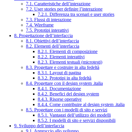
7.1. Caratteristiche dell’interazione
7.2. User stories per definire l’interazione
7.2.1. Differenza tra scenari e user stories
7.3. Flussi di interazione
7.4. Wireframe
7.5. Prototipi interattivi
8. Progettazione dell’interfaccia
8.1. Obiettivi dell’interfaccia
8.2. Elementi dell’interfaccia
8.2.1. Elementi di composizione
8.2.2. Elementi interattivi
8.2.3. Elementi testuali (microtesti)
8.3. Progettare e costruire in alta fedeltà
8.3.1. Layout di pagina
8.3.2. Prototipi in alta fedeltà
8.4. Progettare con il design system .italia
8.4.1. Documentazione
8.4.2. Benefici del design system
8.4.3. Risorse operative
8.4.4. Come contribuire al design system .italia
8.5. Progettare con i modelli di sito e servizi
8.5.1. Vantaggi dell’utilizzo dei modelli
8.5.2. I modelli di sito e servizi disponibili
9. Sviluppo dell’interfaccia
9.1. Approccio allo sviluppo