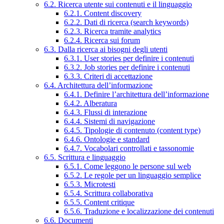
6.2. Ricerca utente sui contenuti e il linguaggio
6.2.1. Content discovery
6.2.2. Dati di ricerca (search keywords)
6.2.3. Ricerca tramite analytics
6.2.4. Ricerca sui forum
6.3. Dalla ricerca ai bisogni degli utenti
6.3.1. User stories per definire i contenuti
6.3.2. Job stories per definire i contenuti
6.3.3. Criteri di accettazione
6.4. Architettura dell’informazione
6.4.1. Definire l’architettura dell’informazione
6.4.2. Alberatura
6.4.3. Flussi di interazione
6.4.4. Sistemi di navigazione
6.4.5. Tipologie di contenuto (content type)
6.4.6. Ontologie e standard
6.4.7. Vocabolari controllati e tassonomie
6.5. Scrittura e linguaggio
6.5.1. Come leggono le persone sul web
6.5.2. Le regole per un linguaggio semplice
6.5.3. Microtesti
6.5.4. Scrittura collaborativa
6.5.5. Content critique
6.5.6. Traduzione e localizzazione dei contenuti
6.6. Documenti