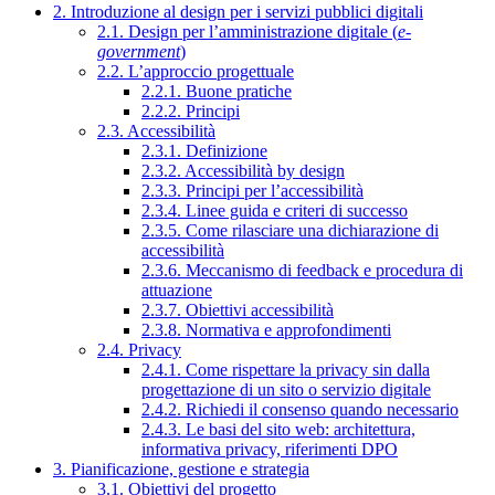
2. Introduzione al design per i servizi pubblici digitali
2.1. Design per l’amministrazione digitale (
e-
government
)
2.2. L’approccio progettuale
2.2.1. Buone pratiche
2.2.2. Principi
2.3. Accessibilità
2.3.1. Definizione
2.3.2. Accessibilità by design
2.3.3. Principi per l’accessibilità
2.3.4. Linee guida e criteri di successo
2.3.5. Come rilasciare una dichiarazione di
accessibilità
2.3.6. Meccanismo di feedback e procedura di
attuazione
2.3.7. Obiettivi accessibilità
2.3.8. Normativa e approfondimenti
2.4. Privacy
2.4.1. Come rispettare la privacy sin dalla
progettazione di un sito o servizio digitale
2.4.2. Richiedi il consenso quando necessario
2.4.3. Le basi del sito web: architettura,
informativa privacy, riferimenti DPO
3. Pianificazione, gestione e strategia
3.1. Obiettivi del progetto