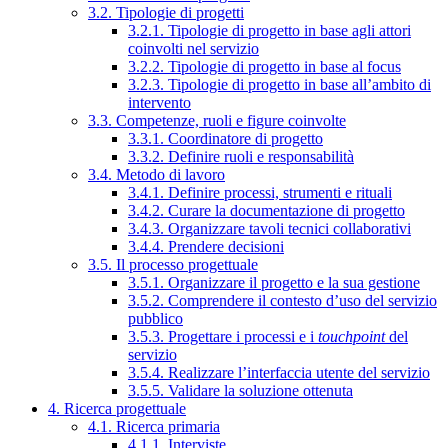
3.2. Tipologie di progetti
3.2.1. Tipologie di progetto in base agli attori
coinvolti nel servizio
3.2.2. Tipologie di progetto in base al focus
3.2.3. Tipologie di progetto in base all’ambito di
intervento
3.3. Competenze, ruoli e figure coinvolte
3.3.1. Coordinatore di progetto
3.3.2. Definire ruoli e responsabilità
3.4. Metodo di lavoro
3.4.1. Definire processi, strumenti e rituali
3.4.2. Curare la documentazione di progetto
3.4.3. Organizzare tavoli tecnici collaborativi
3.4.4. Prendere decisioni
3.5. Il processo progettuale
3.5.1. Organizzare il progetto e la sua gestione
3.5.2. Comprendere il contesto d’uso del servizio
pubblico
3.5.3. Progettare i processi e i
touchpoint
del
servizio
3.5.4. Realizzare l’interfaccia utente del servizio
3.5.5. Validare la soluzione ottenuta
4. Ricerca progettuale
4.1. Ricerca primaria
4.1.1. Interviste