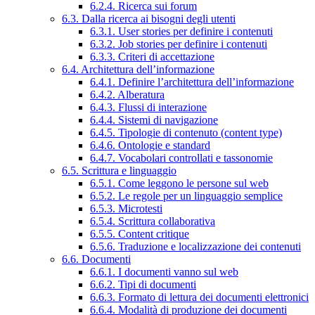
6.2.4. Ricerca sui forum
6.3. Dalla ricerca ai bisogni degli utenti
6.3.1. User stories per definire i contenuti
6.3.2. Job stories per definire i contenuti
6.3.3. Criteri di accettazione
6.4. Architettura dell’informazione
6.4.1. Definire l’architettura dell’informazione
6.4.2. Alberatura
6.4.3. Flussi di interazione
6.4.4. Sistemi di navigazione
6.4.5. Tipologie di contenuto (content type)
6.4.6. Ontologie e standard
6.4.7. Vocabolari controllati e tassonomie
6.5. Scrittura e linguaggio
6.5.1. Come leggono le persone sul web
6.5.2. Le regole per un linguaggio semplice
6.5.3. Microtesti
6.5.4. Scrittura collaborativa
6.5.5. Content critique
6.5.6. Traduzione e localizzazione dei contenuti
6.6. Documenti
6.6.1. I documenti vanno sul web
6.6.2. Tipi di documenti
6.6.3. Formato di lettura dei documenti elettronici
6.6.4. Modalità di produzione dei documenti