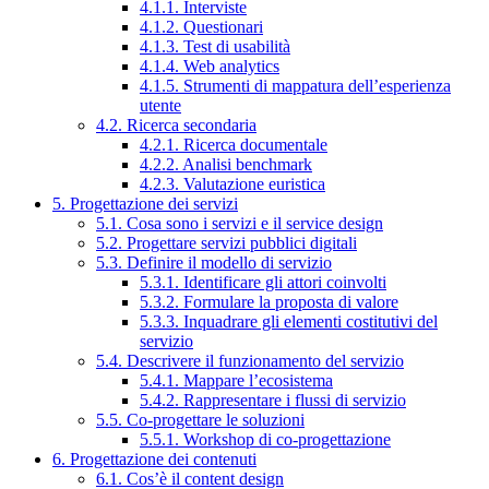
4.1.1. Interviste
4.1.2. Questionari
4.1.3. Test di usabilità
4.1.4. Web analytics
4.1.5. Strumenti di mappatura dell’esperienza
utente
4.2. Ricerca secondaria
4.2.1. Ricerca documentale
4.2.2. Analisi benchmark
4.2.3. Valutazione euristica
5. Progettazione dei servizi
5.1. Cosa sono i servizi e il service design
5.2. Progettare servizi pubblici digitali
5.3. Definire il modello di servizio
5.3.1. Identificare gli attori coinvolti
5.3.2. Formulare la proposta di valore
5.3.3. Inquadrare gli elementi costitutivi del
servizio
5.4. Descrivere il funzionamento del servizio
5.4.1. Mappare l’ecosistema
5.4.2. Rappresentare i flussi di servizio
5.5. Co-progettare le soluzioni
5.5.1. Workshop di co-progettazione
6. Progettazione dei contenuti
6.1. Cos’è il content design