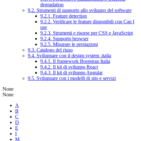
degradation
9.2. Strumenti di supporto allo sviluppo del software
9.2.1. Feature detection
9.2.2. Verificare le feature disponibili con Can I
use
9.2.3. Strumenti e risorse per CSS e JavaScript
9.2.4. Supporto browser
9.2.5. Misurare le prestazioni
9.3. Catalogo del riuso
9.4. Sviluppare con il design system .italia
9.4.1. Il framework Bootstrap Italia
9.4.2. Il kit di sviluppo React
9.4.3. Il kit di sviluppo Angular
9.5. Sviluppare con i modelli di sito e servizi
None
None
A
B
C
D
E
I
M