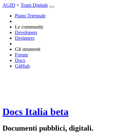
AGID
+
Team Digitale
Piano Triennale
Le community
Developers
Designers
Gli strumenti
Forum
Docs
GitHub
Docs Italia
beta
Documenti pubblici, digitali.