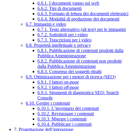
6.6.1. I documenti vanno sul web
6.6.2. Tipi di documenti
6.6.3. Formato di lettura dei documenti elettronici
6.6.4. Modalità di produzione dei documenti
6.7. Immagini e video
6.7.1. Testo alternativo (alt text) per le immagini
6.7.2. Sottotitoli per i video
6.7.3. Trascrizioni per i video
6.8. Proprietà intellettuale e privacy
6.8.1. Pubblicazione di contenuti prodotti dalla
Pubblica Amministrazione
6.8.2. Pubblicazione di contenuti non prodotti
dalla Pubblica Amministrazione
6.8.3. Consenso dei soggetti ritratti
6.9. Ottimizzazione per i motori di ricerca (SEO)
6.9.1. I fattori
on-page
6.9.2. I fattori
off-page
6.9.3. Strumenti di diagnostica SEO: Search
Console
6.10. Gestire i contenuti
6.10.1. L’inventario dei contenuti
6.10.2. Revisionare i contenuti
6.10.3. Migrare i contenuti
6.10.4. Pubblicare i contenuti
7. Progettazione dell’interazione