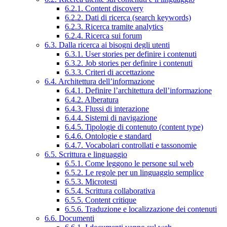
6.2.1. Content discovery
6.2.2. Dati di ricerca (search keywords)
6.2.3. Ricerca tramite analytics
6.2.4. Ricerca sui forum
6.3. Dalla ricerca ai bisogni degli utenti
6.3.1. User stories per definire i contenuti
6.3.2. Job stories per definire i contenuti
6.3.3. Criteri di accettazione
6.4. Architettura dell’informazione
6.4.1. Definire l’architettura dell’informazione
6.4.2. Alberatura
6.4.3. Flussi di interazione
6.4.4. Sistemi di navigazione
6.4.5. Tipologie di contenuto (content type)
6.4.6. Ontologie e standard
6.4.7. Vocabolari controllati e tassonomie
6.5. Scrittura e linguaggio
6.5.1. Come leggono le persone sul web
6.5.2. Le regole per un linguaggio semplice
6.5.3. Microtesti
6.5.4. Scrittura collaborativa
6.5.5. Content critique
6.5.6. Traduzione e localizzazione dei contenuti
6.6. Documenti