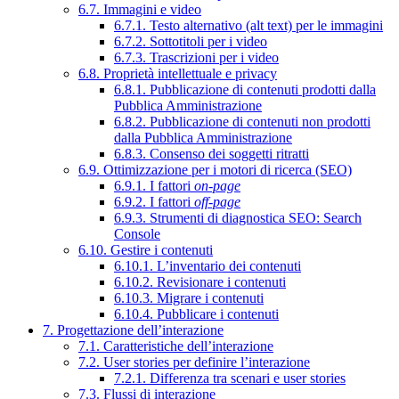
6.7. Immagini e video
6.7.1. Testo alternativo (alt text) per le immagini
6.7.2. Sottotitoli per i video
6.7.3. Trascrizioni per i video
6.8. Proprietà intellettuale e privacy
6.8.1. Pubblicazione di contenuti prodotti dalla
Pubblica Amministrazione
6.8.2. Pubblicazione di contenuti non prodotti
dalla Pubblica Amministrazione
6.8.3. Consenso dei soggetti ritratti
6.9. Ottimizzazione per i motori di ricerca (SEO)
6.9.1. I fattori
on-page
6.9.2. I fattori
off-page
6.9.3. Strumenti di diagnostica SEO: Search
Console
6.10. Gestire i contenuti
6.10.1. L’inventario dei contenuti
6.10.2. Revisionare i contenuti
6.10.3. Migrare i contenuti
6.10.4. Pubblicare i contenuti
7. Progettazione dell’interazione
7.1. Caratteristiche dell’interazione
7.2. User stories per definire l’interazione
7.2.1. Differenza tra scenari e user stories
7.3. Flussi di interazione