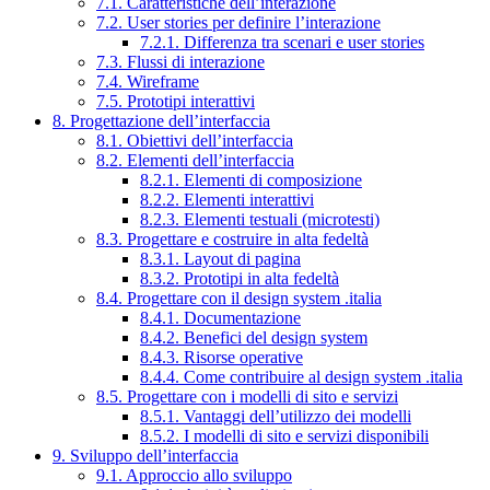
7.1. Caratteristiche dell’interazione
7.2. User stories per definire l’interazione
7.2.1. Differenza tra scenari e user stories
7.3. Flussi di interazione
7.4. Wireframe
7.5. Prototipi interattivi
8. Progettazione dell’interfaccia
8.1. Obiettivi dell’interfaccia
8.2. Elementi dell’interfaccia
8.2.1. Elementi di composizione
8.2.2. Elementi interattivi
8.2.3. Elementi testuali (microtesti)
8.3. Progettare e costruire in alta fedeltà
8.3.1. Layout di pagina
8.3.2. Prototipi in alta fedeltà
8.4. Progettare con il design system .italia
8.4.1. Documentazione
8.4.2. Benefici del design system
8.4.3. Risorse operative
8.4.4. Come contribuire al design system .italia
8.5. Progettare con i modelli di sito e servizi
8.5.1. Vantaggi dell’utilizzo dei modelli
8.5.2. I modelli di sito e servizi disponibili
9. Sviluppo dell’interfaccia
9.1. Approccio allo sviluppo