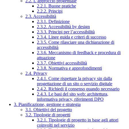
2.2. L’approccio progettuale
2.2.1. Buone pratiche
2.2.2. Principi
2.3. Accessibilità
2.3.1. Definizione
2.3.2. Accessibilità by design
2.3.3. Principi per l’accessibilità
2.3.4. Linee guida e criteri di successo
2.3.5. Come rilasciare una dichiarazione di
accessibilità
2.3.6. Meccanismo di feedback e procedura di
attuazione
2.3.7. Obiettivi accessibilità
2.3.8. Normativa e approfondimenti
2.4. Privacy
2.4.1. Come rispettare la privacy sin dalla
progettazione di un sito o servizio digitale
2.4.2. Richiedi il consenso quando necessario
2.4.3. Le basi del sito web: architettura,
informativa privacy, riferimenti DPO
3. Pianificazione, gestione e strategia
3.1. Obiettivi del progetto
3.2. Tipologie di progetti
3.2.1. Tipologie di progetto in base agli attori
coinvolti nel servizio