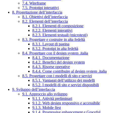
7.4. Wireframe
7.5. Prototipi interattivi
8. Progettazione dell’interfaccia
8.1. Obiettivi dell’interfaccia
8.2. Elementi dell’interfaccia
8.2.1. Elementi di composizione
8.2.2. Elementi interattivi
8.2.3. Elementi testuali (microtesti)
8.3. Progettare e costruire in alta fedeltà
8.3.1. Layout di pagina
8.3.2. Prototipi in alta fedeltà
8.4. Progettare con il design system .italia
8.4.1. Documentazione
8.4.2. Benefici del design system
8.4.3. Risorse operative
8.4.4. Come contribuire al design system .italia
8.5. Progettare con i modelli di sito e servizi
8.5.1. Vantaggi dell’utilizzo dei modelli
8.5.2. I modelli di sito e servizi disponibili
9. Sviluppo dell’interfaccia
9.1. Approccio allo sviluppo
9.1.1. Attività preliminari
9.1.2. Web design responsivo e accessibile
9.1.3. Mobile first
9.1.4. Progressive enhancement e Graceful