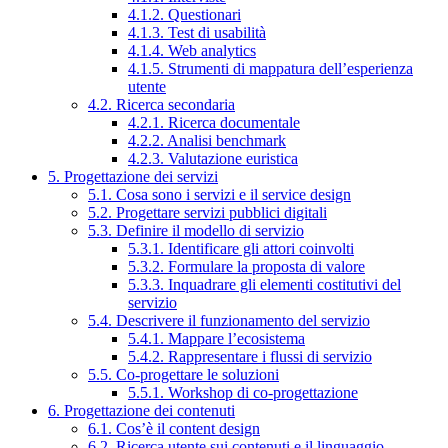
4.1.2. Questionari
4.1.3. Test di usabilità
4.1.4. Web analytics
4.1.5. Strumenti di mappatura dell’esperienza
utente
4.2. Ricerca secondaria
4.2.1. Ricerca documentale
4.2.2. Analisi benchmark
4.2.3. Valutazione euristica
5. Progettazione dei servizi
5.1. Cosa sono i servizi e il service design
5.2. Progettare servizi pubblici digitali
5.3. Definire il modello di servizio
5.3.1. Identificare gli attori coinvolti
5.3.2. Formulare la proposta di valore
5.3.3. Inquadrare gli elementi costitutivi del
servizio
5.4. Descrivere il funzionamento del servizio
5.4.1. Mappare l’ecosistema
5.4.2. Rappresentare i flussi di servizio
5.5. Co-progettare le soluzioni
5.5.1. Workshop di co-progettazione
6. Progettazione dei contenuti
6.1. Cos’è il content design
6.2. Ricerca utente sui contenuti e il linguaggio