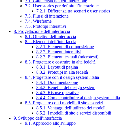
7.1. Caratteristiche dell’interazione
7.2. User stories per definire l’interazione
7.2.1. Differenza tra scenari e user stories
7.3. Flussi di interazione
7.4. Wireframe
7.5. Prototipi interattivi
8. Progettazione dell’interfaccia
8.1. Obiettivi dell’interfaccia
8.2. Elementi dell’interfaccia
8.2.1. Elementi di composizione
8.2.2. Elementi interattivi
8.2.3. Elementi testuali (microtesti)
8.3. Progettare e costruire in alta fedeltà
8.3.1. Layout di pagina
8.3.2. Prototipi in alta fedeltà
8.4. Progettare con il design system .italia
8.4.1. Documentazione
8.4.2. Benefici del design system
8.4.3. Risorse operative
8.4.4. Come contribuire al design system .italia
8.5. Progettare con i modelli di sito e servizi
8.5.1. Vantaggi dell’utilizzo dei modelli
8.5.2. I modelli di sito e servizi disponibili
9. Sviluppo dell’interfaccia
9.1. Approccio allo sviluppo