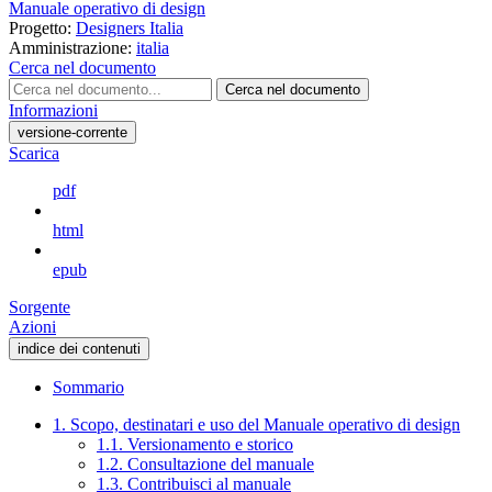
Manuale operativo di design
Progetto:
Designers Italia
Amministrazione:
italia
Cerca nel documento
Cerca nel documento
Informazioni
versione-corrente
Scarica
pdf
html
epub
Sorgente
Azioni
indice dei contenuti
Sommario
1. Scopo, destinatari e uso del Manuale operativo di design
1.1. Versionamento e storico
1.2. Consultazione del manuale
1.3. Contribuisci al manuale