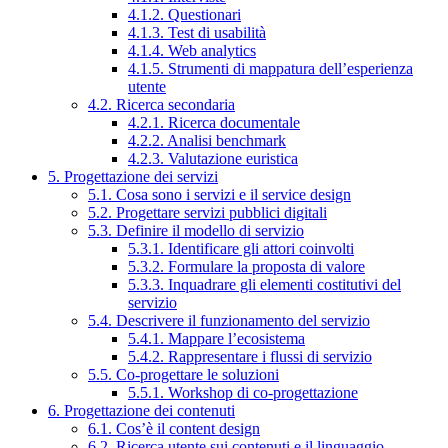
4.1.2. Questionari
4.1.3. Test di usabilità
4.1.4. Web analytics
4.1.5. Strumenti di mappatura dell’esperienza
utente
4.2. Ricerca secondaria
4.2.1. Ricerca documentale
4.2.2. Analisi benchmark
4.2.3. Valutazione euristica
5. Progettazione dei servizi
5.1. Cosa sono i servizi e il service design
5.2. Progettare servizi pubblici digitali
5.3. Definire il modello di servizio
5.3.1. Identificare gli attori coinvolti
5.3.2. Formulare la proposta di valore
5.3.3. Inquadrare gli elementi costitutivi del
servizio
5.4. Descrivere il funzionamento del servizio
5.4.1. Mappare l’ecosistema
5.4.2. Rappresentare i flussi di servizio
5.5. Co-progettare le soluzioni
5.5.1. Workshop di co-progettazione
6. Progettazione dei contenuti
6.1. Cos’è il content design
6.2. Ricerca utente sui contenuti e il linguaggio