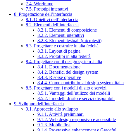
7.4. Wireframe
7.5. Prototipi interattivi
8. Progettazione dell’interfaccia
8.1. Obiettivi dell’interfaccia
8.2. Elementi dell’interfaccia
8.2.1. Elementi di composizione
8.2.2. Elementi interattivi
8.2.3. Elementi testuali (microtesti)
8.3. Progettare e costruire in alta fedeltà
8.3.1. Layout di pagina
8.3.2. Prototipi in alta fedeltà
8.4. Progettare con il design system .italia
8.4.1. Documentazione
8.4.2. Benefici del design system
8.4.3. Risorse operative
8.4.4. Come contribuire al design system .italia
8.5. Progettare con i modelli di sito e servizi
8.5.1. Vantaggi dell’utilizzo dei modelli
8.5.2. I modelli di sito e servizi disponibili
9. Sviluppo dell’interfaccia
9.1. Approccio allo sviluppo
9.1.1. Attività preliminari
9.1.2. Web design responsivo e accessibile
9.1.3. Mobile first
9.1.4. Progressive enhancement e Graceful