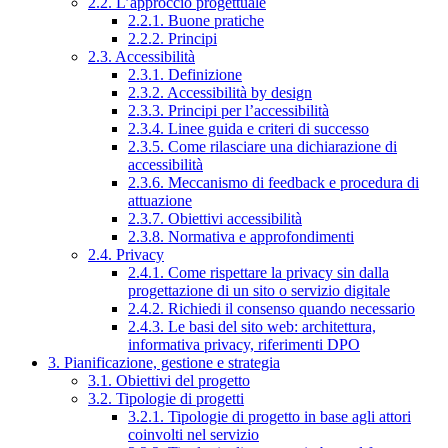
2.2. L’approccio progettuale
2.2.1. Buone pratiche
2.2.2. Principi
2.3. Accessibilità
2.3.1. Definizione
2.3.2. Accessibilità by design
2.3.3. Principi per l’accessibilità
2.3.4. Linee guida e criteri di successo
2.3.5. Come rilasciare una dichiarazione di
accessibilità
2.3.6. Meccanismo di feedback e procedura di
attuazione
2.3.7. Obiettivi accessibilità
2.3.8. Normativa e approfondimenti
2.4. Privacy
2.4.1. Come rispettare la privacy sin dalla
progettazione di un sito o servizio digitale
2.4.2. Richiedi il consenso quando necessario
2.4.3. Le basi del sito web: architettura,
informativa privacy, riferimenti DPO
3. Pianificazione, gestione e strategia
3.1. Obiettivi del progetto
3.2. Tipologie di progetti
3.2.1. Tipologie di progetto in base agli attori
coinvolti nel servizio