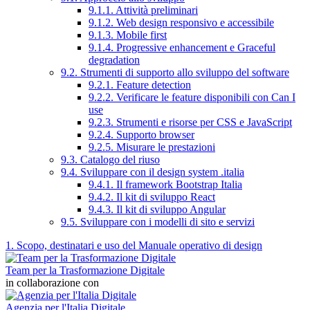
9.1.1. Attività preliminari
9.1.2. Web design responsivo e accessibile
9.1.3. Mobile first
9.1.4. Progressive enhancement e Graceful
degradation
9.2. Strumenti di supporto allo sviluppo del software
9.2.1. Feature detection
9.2.2. Verificare le feature disponibili con Can I
use
9.2.3. Strumenti e risorse per CSS e JavaScript
9.2.4. Supporto browser
9.2.5. Misurare le prestazioni
9.3. Catalogo del riuso
9.4. Sviluppare con il design system .italia
9.4.1. Il framework Bootstrap Italia
9.4.2. Il kit di sviluppo React
9.4.3. Il kit di sviluppo Angular
9.5. Sviluppare con i modelli di sito e servizi
1. Scopo, destinatari e uso del Manuale operativo di design
Team per la Trasformazione Digitale
in collaborazione con
Agenzia per l'Italia Digitale