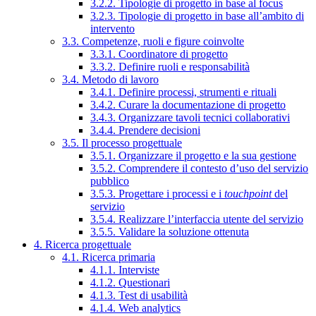
3.2.2. Tipologie di progetto in base al focus
3.2.3. Tipologie di progetto in base all’ambito di
intervento
3.3. Competenze, ruoli e figure coinvolte
3.3.1. Coordinatore di progetto
3.3.2. Definire ruoli e responsabilità
3.4. Metodo di lavoro
3.4.1. Definire processi, strumenti e rituali
3.4.2. Curare la documentazione di progetto
3.4.3. Organizzare tavoli tecnici collaborativi
3.4.4. Prendere decisioni
3.5. Il processo progettuale
3.5.1. Organizzare il progetto e la sua gestione
3.5.2. Comprendere il contesto d’uso del servizio
pubblico
3.5.3. Progettare i processi e i
touchpoint
del
servizio
3.5.4. Realizzare l’interfaccia utente del servizio
3.5.5. Validare la soluzione ottenuta
4. Ricerca progettuale
4.1. Ricerca primaria
4.1.1. Interviste
4.1.2. Questionari
4.1.3. Test di usabilità
4.1.4. Web analytics