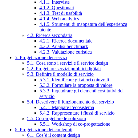
4.1.1. Interviste
4.1.2. Questionari
4.1.3. Test di usabilità
4.1.4. Web analytics
4.1.5. Strumenti di mappatura dell’esperienza
utente
4.2. Ricerca secondaria
4.2.1. Ricerca documentale
4.2.2. Analisi benchmark
4.2.3. Valutazione euristica
5. Progettazione dei servizi
5.1. Cosa sono i servizi e il service design
5.2. Progettare servizi pubblici digitali
5.3. Definire il modello di servizio
5.3.1. Identificare gli attori coinvolti
5.3.2. Formulare la proposta di valore
5.3.3. Inquadrare gli elementi costitutivi del
servizio
5.4. Descrivere il funzionamento del servizio
5.4.1. Mappare l’ecosistema
5.4.2. Rappresentare i flussi di servizio
5.5. Co-progettare le soluzioni
5.5.1. Workshop di co-progettazione
6. Progettazione dei contenuti
6.1. Cos’è il content design