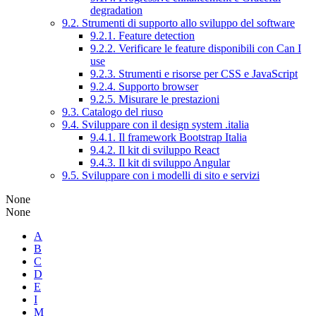
degradation
9.2. Strumenti di supporto allo sviluppo del software
9.2.1. Feature detection
9.2.2. Verificare le feature disponibili con Can I
use
9.2.3. Strumenti e risorse per CSS e JavaScript
9.2.4. Supporto browser
9.2.5. Misurare le prestazioni
9.3. Catalogo del riuso
9.4. Sviluppare con il design system .italia
9.4.1. Il framework Bootstrap Italia
9.4.2. Il kit di sviluppo React
9.4.3. Il kit di sviluppo Angular
9.5. Sviluppare con i modelli di sito e servizi
None
None
A
B
C
D
E
I
M