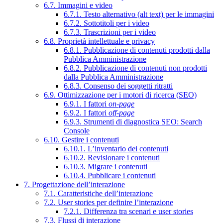
6.7. Immagini e video
6.7.1. Testo alternativo (alt text) per le immagini
6.7.2. Sottotitoli per i video
6.7.3. Trascrizioni per i video
6.8. Proprietà intellettuale e privacy
6.8.1. Pubblicazione di contenuti prodotti dalla
Pubblica Amministrazione
6.8.2. Pubblicazione di contenuti non prodotti
dalla Pubblica Amministrazione
6.8.3. Consenso dei soggetti ritratti
6.9. Ottimizzazione per i motori di ricerca (SEO)
6.9.1. I fattori
on-page
6.9.2. I fattori
off-page
6.9.3. Strumenti di diagnostica SEO: Search
Console
6.10. Gestire i contenuti
6.10.1. L’inventario dei contenuti
6.10.2. Revisionare i contenuti
6.10.3. Migrare i contenuti
6.10.4. Pubblicare i contenuti
7. Progettazione dell’interazione
7.1. Caratteristiche dell’interazione
7.2. User stories per definire l’interazione
7.2.1. Differenza tra scenari e user stories
7.3. Flussi di interazione