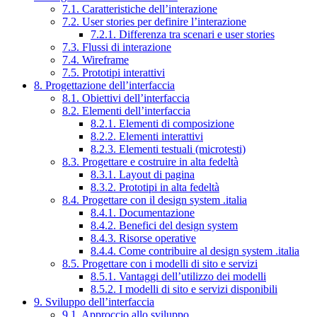
7.1. Caratteristiche dell’interazione
7.2. User stories per definire l’interazione
7.2.1. Differenza tra scenari e user stories
7.3. Flussi di interazione
7.4. Wireframe
7.5. Prototipi interattivi
8. Progettazione dell’interfaccia
8.1. Obiettivi dell’interfaccia
8.2. Elementi dell’interfaccia
8.2.1. Elementi di composizione
8.2.2. Elementi interattivi
8.2.3. Elementi testuali (microtesti)
8.3. Progettare e costruire in alta fedeltà
8.3.1. Layout di pagina
8.3.2. Prototipi in alta fedeltà
8.4. Progettare con il design system .italia
8.4.1. Documentazione
8.4.2. Benefici del design system
8.4.3. Risorse operative
8.4.4. Come contribuire al design system .italia
8.5. Progettare con i modelli di sito e servizi
8.5.1. Vantaggi dell’utilizzo dei modelli
8.5.2. I modelli di sito e servizi disponibili
9. Sviluppo dell’interfaccia
9.1. Approccio allo sviluppo