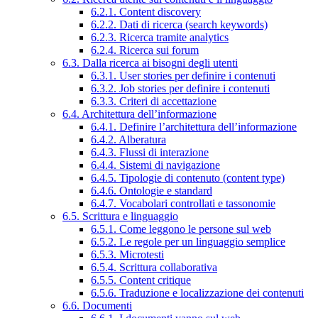
6.2.1. Content discovery
6.2.2. Dati di ricerca (search keywords)
6.2.3. Ricerca tramite analytics
6.2.4. Ricerca sui forum
6.3. Dalla ricerca ai bisogni degli utenti
6.3.1. User stories per definire i contenuti
6.3.2. Job stories per definire i contenuti
6.3.3. Criteri di accettazione
6.4. Architettura dell’informazione
6.4.1. Definire l’architettura dell’informazione
6.4.2. Alberatura
6.4.3. Flussi di interazione
6.4.4. Sistemi di navigazione
6.4.5. Tipologie di contenuto (content type)
6.4.6. Ontologie e standard
6.4.7. Vocabolari controllati e tassonomie
6.5. Scrittura e linguaggio
6.5.1. Come leggono le persone sul web
6.5.2. Le regole per un linguaggio semplice
6.5.3. Microtesti
6.5.4. Scrittura collaborativa
6.5.5. Content critique
6.5.6. Traduzione e localizzazione dei contenuti
6.6. Documenti