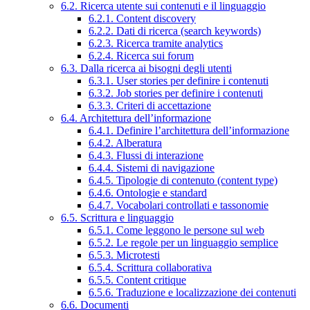
6.2. Ricerca utente sui contenuti e il linguaggio
6.2.1. Content discovery
6.2.2. Dati di ricerca (search keywords)
6.2.3. Ricerca tramite analytics
6.2.4. Ricerca sui forum
6.3. Dalla ricerca ai bisogni degli utenti
6.3.1. User stories per definire i contenuti
6.3.2. Job stories per definire i contenuti
6.3.3. Criteri di accettazione
6.4. Architettura dell’informazione
6.4.1. Definire l’architettura dell’informazione
6.4.2. Alberatura
6.4.3. Flussi di interazione
6.4.4. Sistemi di navigazione
6.4.5. Tipologie di contenuto (content type)
6.4.6. Ontologie e standard
6.4.7. Vocabolari controllati e tassonomie
6.5. Scrittura e linguaggio
6.5.1. Come leggono le persone sul web
6.5.2. Le regole per un linguaggio semplice
6.5.3. Microtesti
6.5.4. Scrittura collaborativa
6.5.5. Content critique
6.5.6. Traduzione e localizzazione dei contenuti
6.6. Documenti