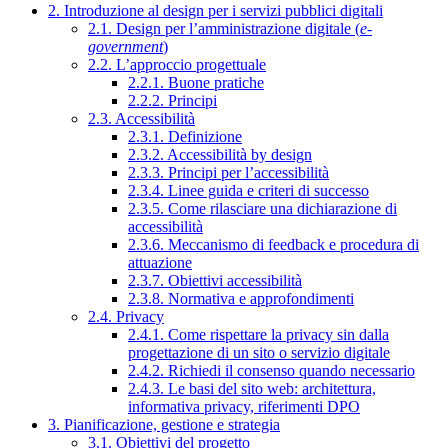
2. Introduzione al design per i servizi pubblici digitali
2.1. Design per l’amministrazione digitale (
e-
government
)
2.2. L’approccio progettuale
2.2.1. Buone pratiche
2.2.2. Principi
2.3. Accessibilità
2.3.1. Definizione
2.3.2. Accessibilità by design
2.3.3. Principi per l’accessibilità
2.3.4. Linee guida e criteri di successo
2.3.5. Come rilasciare una dichiarazione di
accessibilità
2.3.6. Meccanismo di feedback e procedura di
attuazione
2.3.7. Obiettivi accessibilità
2.3.8. Normativa e approfondimenti
2.4. Privacy
2.4.1. Come rispettare la privacy sin dalla
progettazione di un sito o servizio digitale
2.4.2. Richiedi il consenso quando necessario
2.4.3. Le basi del sito web: architettura,
informativa privacy, riferimenti DPO
3. Pianificazione, gestione e strategia
3.1. Obiettivi del progetto