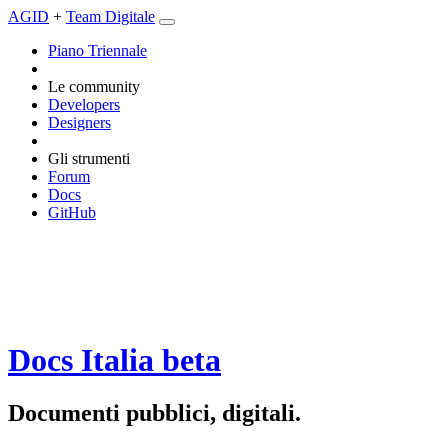
AGID
+
Team Digitale
Piano Triennale
Le community
Developers
Designers
Gli strumenti
Forum
Docs
GitHub
Docs Italia
beta
Documenti pubblici, digitali.