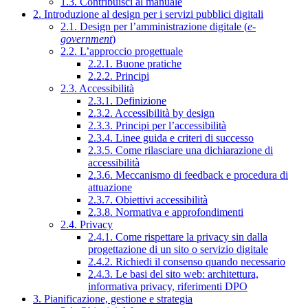
1.3. Contribuisci al manuale
2. Introduzione al design per i servizi pubblici digitali
2.1. Design per l’amministrazione digitale (
e-
government
)
2.2. L’approccio progettuale
2.2.1. Buone pratiche
2.2.2. Principi
2.3. Accessibilità
2.3.1. Definizione
2.3.2. Accessibilità by design
2.3.3. Principi per l’accessibilità
2.3.4. Linee guida e criteri di successo
2.3.5. Come rilasciare una dichiarazione di
accessibilità
2.3.6. Meccanismo di feedback e procedura di
attuazione
2.3.7. Obiettivi accessibilità
2.3.8. Normativa e approfondimenti
2.4. Privacy
2.4.1. Come rispettare la privacy sin dalla
progettazione di un sito o servizio digitale
2.4.2. Richiedi il consenso quando necessario
2.4.3. Le basi del sito web: architettura,
informativa privacy, riferimenti DPO
3. Pianificazione, gestione e strategia