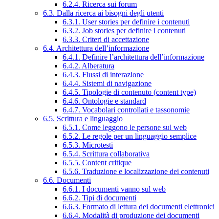
6.2.4. Ricerca sui forum
6.3. Dalla ricerca ai bisogni degli utenti
6.3.1. User stories per definire i contenuti
6.3.2. Job stories per definire i contenuti
6.3.3. Criteri di accettazione
6.4. Architettura dell’informazione
6.4.1. Definire l’architettura dell’informazione
6.4.2. Alberatura
6.4.3. Flussi di interazione
6.4.4. Sistemi di navigazione
6.4.5. Tipologie di contenuto (content type)
6.4.6. Ontologie e standard
6.4.7. Vocabolari controllati e tassonomie
6.5. Scrittura e linguaggio
6.5.1. Come leggono le persone sul web
6.5.2. Le regole per un linguaggio semplice
6.5.3. Microtesti
6.5.4. Scrittura collaborativa
6.5.5. Content critique
6.5.6. Traduzione e localizzazione dei contenuti
6.6. Documenti
6.6.1. I documenti vanno sul web
6.6.2. Tipi di documenti
6.6.3. Formato di lettura dei documenti elettronici
6.6.4. Modalità di produzione dei documenti