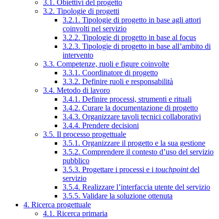
3.1. Obiettivi del progetto
3.2. Tipologie di progetti
3.2.1. Tipologie di progetto in base agli attori
coinvolti nel servizio
3.2.2. Tipologie di progetto in base al focus
3.2.3. Tipologie di progetto in base all’ambito di
intervento
3.3. Competenze, ruoli e figure coinvolte
3.3.1. Coordinatore di progetto
3.3.2. Definire ruoli e responsabilità
3.4. Metodo di lavoro
3.4.1. Definire processi, strumenti e rituali
3.4.2. Curare la documentazione di progetto
3.4.3. Organizzare tavoli tecnici collaborativi
3.4.4. Prendere decisioni
3.5. Il processo progettuale
3.5.1. Organizzare il progetto e la sua gestione
3.5.2. Comprendere il contesto d’uso del servizio
pubblico
3.5.3. Progettare i processi e i
touchpoint
del
servizio
3.5.4. Realizzare l’interfaccia utente del servizio
3.5.5. Validare la soluzione ottenuta
4. Ricerca progettuale
4.1. Ricerca primaria