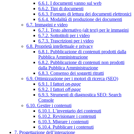
6.6.1. I documenti vanno sul web
6.6.2. Tipi di documenti
6.6.3. Formato di lettura dei documenti elettronici
6.6.4. Modalità di produzione dei documenti
6.7. Immagini e video
6.7.1. Testo alternativo (alt text) per le immagini
6.7.2. Sottotitoli per i video
6.7.3. Trascrizioni per i video
6.8. Proprietà intellettuale e privacy
6.8.1. Pubblicazione di contenuti prodotti dalla
Pubblica Amministrazione
6.8.2. Pubblicazione di contenuti non prodotti
dalla Pubblica Amministrazione
6.8.3. Consenso dei soggetti ritratti
6.9. Ottimizzazione per i motori di ricerca (SEO)
6.9.1. I fattori
on-page
6.9.2. I fattori
off-page
6.9.3. Strumenti di diagnostica SEO: Search
Console
6.10. Gestire i contenuti
6.10.1. L’inventario dei contenuti
6.10.2. Revisionare i contenuti
6.10.3. Migrare i contenuti
6.10.4. Pubblicare i contenuti
7. Progettazione dell’interazione