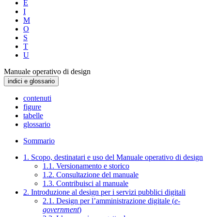
E
I
M
O
S
T
U
Manuale operativo di design
indici e glossario
contenuti
figure
tabelle
glossario
Sommario
1. Scopo, destinatari e uso del Manuale operativo di design
1.1. Versionamento e storico
1.2. Consultazione del manuale
1.3. Contribuisci al manuale
2. Introduzione al design per i servizi pubblici digitali
2.1. Design per l’amministrazione digitale (
e-
government
)