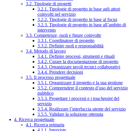
3.2. Tipologie di progetti
3.2.1. Tipologie di progetto in base agli attori
coinvolti nel servizio
3.2.2. Tipologie di progetto in base al focus
3.2.3. Tipologie di progetto in base all’ambito di
intervento
3.3. Competenze, ruoli e figure coinvolte
3.3.1. Coordinatore di progetto
3.3.2. Definire ruoli e responsabilità
3.4. Metodo di lavoro
3.4.1. Definire processi, strumenti e rituali
3.4.2. Curare la documentazione di progetto
3.4.3. Organizzare tavoli tecnici collaborativi
3.4.4. Prendere decisioni
3.5. Il processo progettuale
3.5.1. Organizzare il progetto e la sua gestione
3.5.2. Comprendere il contesto d’uso del servizio
pubblico
3.5.3. Progettare i processi e i
touchpoint
del
servizio
3.5.4. Realizzare l’interfaccia utente del servizio
3.5.5. Validare la soluzione ottenuta
4. Ricerca progettuale
4.1. Ricerca primaria
4.1.1. Interviste