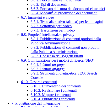
6.6.1. I documenti vanno sul web
6.6.2. Tipi di documenti
6.6.3. Formato di lettura dei documenti elettronici
6.6.4. Modalità di produzione dei documenti
6.7. Immagini e video
6.7.1. Testo alternativo (alt text) per le immagini
6.7.2. Sottotitoli per i video
6.7.3. Trascrizioni per i video
6.8. Proprietà intellettuale e privacy
6.8.1. Pubblicazione di contenuti prodotti dalla
Pubblica Amministrazione
6.8.2. Pubblicazione di contenuti non prodotti
dalla Pubblica Amministrazione
6.8.3. Consenso dei soggetti ritratti
6.9. Ottimizzazione per i motori di ricerca (SEO)
6.9.1. I fattori
on-page
6.9.2. I fattori
off-page
6.9.3. Strumenti di diagnostica SEO: Search
Console
6.10. Gestire i contenuti
6.10.1. L’inventario dei contenuti
6.10.2. Revisionare i contenuti
6.10.3. Migrare i contenuti
6.10.4. Pubblicare i contenuti
7. Progettazione dell’interazione