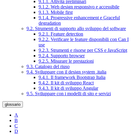
9.1.1. Attività preliminari
9.1.2. Web design responsivo e accessibile
9.1.3. Mobile first
9.1.4. Progressive enhancement e Graceful
degradation
9.2. Strumenti di supporto allo sviluppo del software
9.2.1. Feature detection
9.2.2. Verificare le feature disponibili con Can I
use
9.2.3. Strumenti e risorse per CSS e JavaScript
9.2.4. Supporto browser
9.2.5. Misurare le prestazioni
9.3. Catalogo del riuso
9.4. Sviluppare con il design system .italia
9.4.1. Il framework Bootstrap Italia
9.4.2. Il kit di sviluppo React
9.4.3. Il kit di sviluppo Angular
9.5. Sviluppare con i modelli di sito e servizi
glossario
A
B
C
D