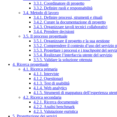
3.3.1. Coordinatore di progetto
3.3.2. Definire ruoli e responsabilità
3.4. Metodo di lavoro
3.4.1. Definire processi, strumenti e rituali
3.4.2. Curare la documentazione di progetto
3.4.3. Organizzare tavoli tecnici collaborativi
3.4.4. Prendere decisioni
3.5. Il processo progettuale
3.5.1. Organizzare il progetto e la sua gestione
3.5.2. Comprendere il contesto d’uso del servizio 
3.5.3. Progettare i processi e i
touchpoint
del servi
3.5.4. Realizzare l’interfaccia utente del servizio
3.5.5. Validare la soluzione ottenuta
4. Ricerca progettuale
4.1. Ricerca primaria
4.1.1. Interviste
4.1.2. Questionari
4.1.3. Test di usabilità
4.1.4. Web analytics
4.1.5. Strumenti di mappatura dell’esperienza uten
4.2. Ricerca secondaria
4.2.1. Ricerca documentale
4.2.2. Analisi benchmark
4.2.3. Valutazione euristica
5. Progettazione dei servizi