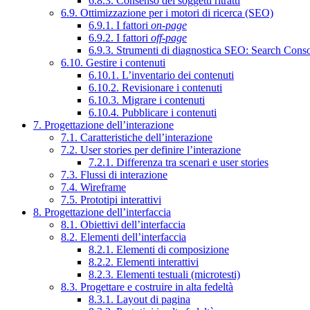
6.8.3. Consenso dei soggetti ritratti
6.9. Ottimizzazione per i motori di ricerca (SEO)
6.9.1. I fattori
on-page
6.9.2. I fattori
off-page
6.9.3. Strumenti di diagnostica SEO: Search Cons
6.10. Gestire i contenuti
6.10.1. L’inventario dei contenuti
6.10.2. Revisionare i contenuti
6.10.3. Migrare i contenuti
6.10.4. Pubblicare i contenuti
7. Progettazione dell’interazione
7.1. Caratteristiche dell’interazione
7.2. User stories per definire l’interazione
7.2.1. Differenza tra scenari e user stories
7.3. Flussi di interazione
7.4. Wireframe
7.5. Prototipi interattivi
8. Progettazione dell’interfaccia
8.1. Obiettivi dell’interfaccia
8.2. Elementi dell’interfaccia
8.2.1. Elementi di composizione
8.2.2. Elementi interattivi
8.2.3. Elementi testuali (microtesti)
8.3. Progettare e costruire in alta fedeltà
8.3.1. Layout di pagina