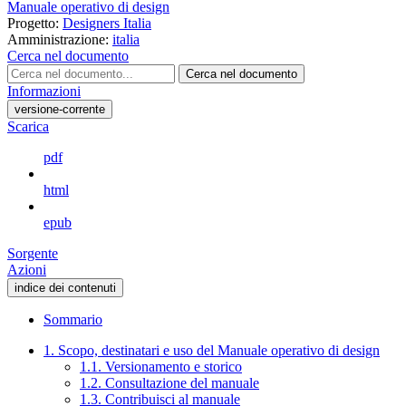
Manuale operativo di design
Progetto:
Designers Italia
Amministrazione:
italia
Cerca nel documento
Cerca nel documento
Informazioni
versione-corrente
Scarica
pdf
html
epub
Sorgente
Azioni
indice dei contenuti
Sommario
1. Scopo, destinatari e uso del Manuale operativo di design
1.1. Versionamento e storico
1.2. Consultazione del manuale
1.3. Contribuisci al manuale