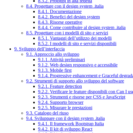
8.3.2. Prototipi in alta fedeltà
8.4. Progettare con il design system .italia
8.4.1. Documentazione
8.4.2. Benefici del design system
8.4.3. Risorse operative
8.4.4. Come contribuire al design system .italia
8.5. Progettare con i modelli di sito e servizi
8.5.1. Vantaggi dell’utilizzo dei modelli
8.5.2. I modelli di sito e servizi disponibili
9. Sviluppo dell’interfaccia
9.1. Approccio allo sviluppo
9.1.1. Attività preliminari
9.1.2. Web design responsivo e accessibile
9.1.3. Mobile first
9.1.4. Progressive enhancement e Graceful degrad
9.2. Strumenti di supporto allo sviluppo del software
9.2.1. Feature detection
9.2.2. Verificare le feature disponibili con Can I us
9.2.3. Strumenti e risorse per CSS e JavaScript
9.2.4. Supporto browser
9.2.5. Misurare le prestazioni
9.3. Catalogo del riuso
9.4. Sviluppare con il design system .italia
9.4.1. Il framework Bootstrap Italia
9.4.2. Il kit di sviluppo React