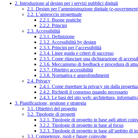
2. Introduzione al design per i servizi pubblici digitali
2.1. Design per l’amministrazione digitale (
e-government
2.2. L’approccio progettuale
2.2.1. Buone pratiche
2.2.2. Principi
2.3. Accessibilità
2.3.1. Definizione
2.3.2. Accessibilità by design
2.3.3. Principi per l’accessibilità
2.3.4. Linee guida e criteri di successo
2.3.5. Come rilasciare una dichiarazione di accessib
2.3.6. Meccanismo di feedback e procedura di attu
2.3.7. Obiettivi accessibilità
2.3.8. Normativa e approfondimenti
2.4. Privacy
2.4.1. Come rispettare la privacy sin dalla progettaz
2.4.2. Richiedi il consenso quando necessario
2.4.3. Le basi del sito web: architettura, informati
3. Pianificazione, gestione e strategia
3.1. Obiettivi del progetto
3.2. Tipologie di progetti
3.2.1. Tipologie di progetto in base agli attori coinv
3.2.2. Tipologie di progetto in base al focus
3.2.3. Tipologie di progetto in base all’ambito di i
3.3. Competenze, ruoli e figure coinvolte