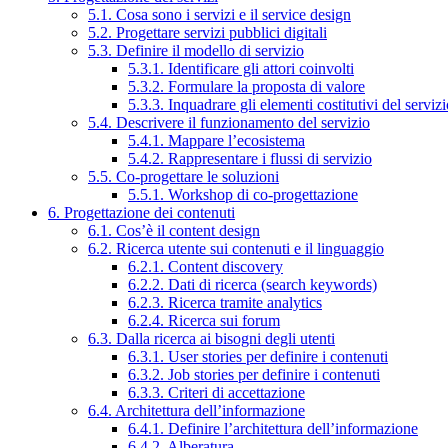
5.1. Cosa sono i servizi e il service design
5.2. Progettare servizi pubblici digitali
5.3. Definire il modello di servizio
5.3.1. Identificare gli attori coinvolti
5.3.2. Formulare la proposta di valore
5.3.3. Inquadrare gli elementi costitutivi del serviz
5.4. Descrivere il funzionamento del servizio
5.4.1. Mappare l’ecosistema
5.4.2. Rappresentare i flussi di servizio
5.5. Co-progettare le soluzioni
5.5.1. Workshop di co-progettazione
6. Progettazione dei contenuti
6.1. Cos’è il content design
6.2. Ricerca utente sui contenuti e il linguaggio
6.2.1. Content discovery
6.2.2. Dati di ricerca (search keywords)
6.2.3. Ricerca tramite analytics
6.2.4. Ricerca sui forum
6.3. Dalla ricerca ai bisogni degli utenti
6.3.1. User stories per definire i contenuti
6.3.2. Job stories per definire i contenuti
6.3.3. Criteri di accettazione
6.4. Architettura dell’informazione
6.4.1. Definire l’architettura dell’informazione
6.4.2. Alberatura