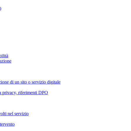
)
ilità
azione
ione di un sito o servizio digitale
va privacy, riferimenti DPO
olti nel servizio
ntervento