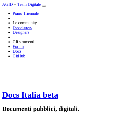
AGID
+
Team Digitale
Piano Triennale
Le community
Developers
Designers
Gli strumenti
Forum
Docs
GitHub
Docs Italia
beta
Documenti pubblici, digitali.