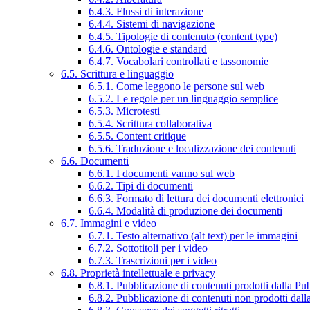
6.4.3. Flussi di interazione
6.4.4. Sistemi di navigazione
6.4.5. Tipologie di contenuto (content type)
6.4.6. Ontologie e standard
6.4.7. Vocabolari controllati e tassonomie
6.5. Scrittura e linguaggio
6.5.1. Come leggono le persone sul web
6.5.2. Le regole per un linguaggio semplice
6.5.3. Microtesti
6.5.4. Scrittura collaborativa
6.5.5. Content critique
6.5.6. Traduzione e localizzazione dei contenuti
6.6. Documenti
6.6.1. I documenti vanno sul web
6.6.2. Tipi di documenti
6.6.3. Formato di lettura dei documenti elettronici
6.6.4. Modalità di produzione dei documenti
6.7. Immagini e video
6.7.1. Testo alternativo (alt text) per le immagini
6.7.2. Sottotitoli per i video
6.7.3. Trascrizioni per i video
6.8. Proprietà intellettuale e privacy
6.8.1. Pubblicazione di contenuti prodotti dalla P
6.8.2. Pubblicazione di contenuti non prodotti dal