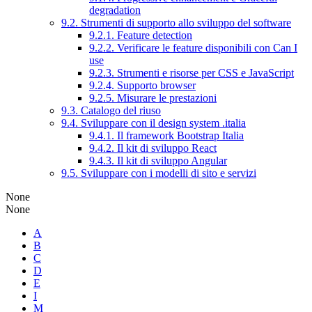
degradation
9.2. Strumenti di supporto allo sviluppo del software
9.2.1. Feature detection
9.2.2. Verificare le feature disponibili con Can I
use
9.2.3. Strumenti e risorse per CSS e JavaScript
9.2.4. Supporto browser
9.2.5. Misurare le prestazioni
9.3. Catalogo del riuso
9.4. Sviluppare con il design system .italia
9.4.1. Il framework Bootstrap Italia
9.4.2. Il kit di sviluppo React
9.4.3. Il kit di sviluppo Angular
9.5. Sviluppare con i modelli di sito e servizi
None
None
A
B
C
D
E
I
M