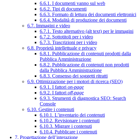
6.6.1. I documenti vanno sul web
6.6.2. Tipi di documenti
6.6.3. Formato di lettura dei documenti elettronici
6.6.4. Modalità di produzione dei documenti
6.7. Immagini e video
6.7.1. Testo alternativo (alt text) per le immagini
6.7.2. Sottotitoli per i video
6.7.3. Trascrizioni per i video
6.8. Proprietà intellettuale e privacy
6.8.1. Pubblicazione di contenuti prodotti dalla
Pubblica Amministrazione
6.8.2. Pubblicazione di contenuti non prodotti
dalla Pubblica Amministrazione
6.8.3. Consenso dei soggetti ritratti
6.9. Ottimizzazione per i motori di ricerca (SEO)
6.9.1. I fattori
on-page
6.9.2. I fattori
off-page
6.9.3. Strumenti di diagnostica SEO: Search
Console
6.10. Gestire i contenuti
6.10.1. L’inventario dei contenuti
6.10.2. Revisionare i contenuti
6.10.3. Migrare i contenuti
6.10.4. Pubblicare i contenuti
7. Progettazione dell’interazione