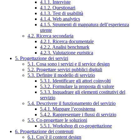
4.1.1. Interviste
4.1.2. Questionari
4.1.3. Test di usabilità
4.1.4. Web analytics
4.1.5. Strumenti di mappatura dell’esperienza
utente
4.2. Ricerca secondaria
4.2.1. Ricerca documentale
4.2.2. Analisi benchmark
4.2.3. Valutazione euristica
5. Progettazione dei servizi
5.1. Cosa sono i servizi e il service design
5.2. Progettare servizi pubblici digitali
5.3. Definire il modello di servizio
5.3.1. Identificare gli attori coinvolti
5.3.2. Formulare la proposta di valore
5.3.3. Inquadrare gli elementi costitutivi del
servizio
5.4. Descrivere il funzionamento del servizio
5.4.1. Mappare l’ecosistema
5.4.2. Rappresentare i flussi di servizio
5.5. Co-progettare le soluzioni
5.5.1. Workshop di co-progettazione
6. Progettazione dei contenuti
6.1. Cos’è il content design