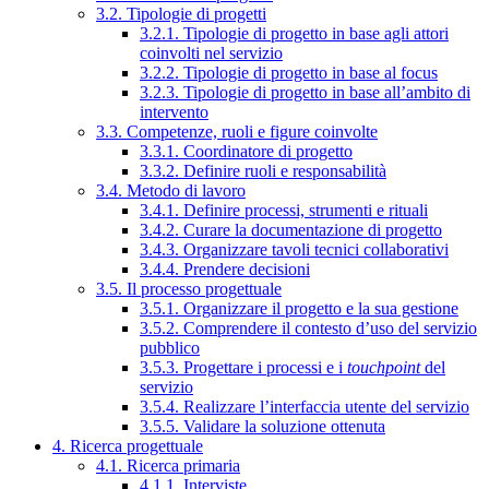
3.2. Tipologie di progetti
3.2.1. Tipologie di progetto in base agli attori
coinvolti nel servizio
3.2.2. Tipologie di progetto in base al focus
3.2.3. Tipologie di progetto in base all’ambito di
intervento
3.3. Competenze, ruoli e figure coinvolte
3.3.1. Coordinatore di progetto
3.3.2. Definire ruoli e responsabilità
3.4. Metodo di lavoro
3.4.1. Definire processi, strumenti e rituali
3.4.2. Curare la documentazione di progetto
3.4.3. Organizzare tavoli tecnici collaborativi
3.4.4. Prendere decisioni
3.5. Il processo progettuale
3.5.1. Organizzare il progetto e la sua gestione
3.5.2. Comprendere il contesto d’uso del servizio
pubblico
3.5.3. Progettare i processi e i
touchpoint
del
servizio
3.5.4. Realizzare l’interfaccia utente del servizio
3.5.5. Validare la soluzione ottenuta
4. Ricerca progettuale
4.1. Ricerca primaria
4.1.1. Interviste