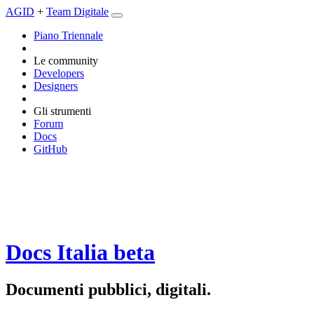
AGID
+
Team Digitale
Piano Triennale
Le community
Developers
Designers
Gli strumenti
Forum
Docs
GitHub
Docs Italia
beta
Documenti pubblici, digitali.