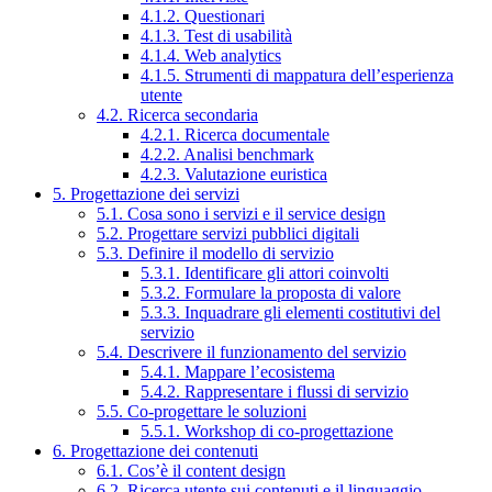
4.1.2. Questionari
4.1.3. Test di usabilità
4.1.4. Web analytics
4.1.5. Strumenti di mappatura dell’esperienza
utente
4.2. Ricerca secondaria
4.2.1. Ricerca documentale
4.2.2. Analisi benchmark
4.2.3. Valutazione euristica
5. Progettazione dei servizi
5.1. Cosa sono i servizi e il service design
5.2. Progettare servizi pubblici digitali
5.3. Definire il modello di servizio
5.3.1. Identificare gli attori coinvolti
5.3.2. Formulare la proposta di valore
5.3.3. Inquadrare gli elementi costitutivi del
servizio
5.4. Descrivere il funzionamento del servizio
5.4.1. Mappare l’ecosistema
5.4.2. Rappresentare i flussi di servizio
5.5. Co-progettare le soluzioni
5.5.1. Workshop di co-progettazione
6. Progettazione dei contenuti
6.1. Cos’è il content design
6.2. Ricerca utente sui contenuti e il linguaggio