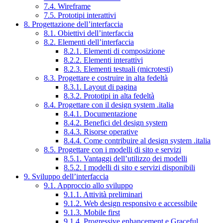
7.4. Wireframe
7.5. Prototipi interattivi
8. Progettazione dell’interfaccia
8.1. Obiettivi dell’interfaccia
8.2. Elementi dell’interfaccia
8.2.1. Elementi di composizione
8.2.2. Elementi interattivi
8.2.3. Elementi testuali (microtesti)
8.3. Progettare e costruire in alta fedeltà
8.3.1. Layout di pagina
8.3.2. Prototipi in alta fedeltà
8.4. Progettare con il design system .italia
8.4.1. Documentazione
8.4.2. Benefici del design system
8.4.3. Risorse operative
8.4.4. Come contribuire al design system .italia
8.5. Progettare con i modelli di sito e servizi
8.5.1. Vantaggi dell’utilizzo dei modelli
8.5.2. I modelli di sito e servizi disponibili
9. Sviluppo dell’interfaccia
9.1. Approccio allo sviluppo
9.1.1. Attività preliminari
9.1.2. Web design responsivo e accessibile
9.1.3. Mobile first
9.1.4. Progressive enhancement e Graceful