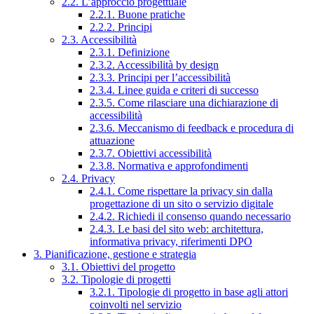
2.2. L’approccio progettuale
2.2.1. Buone pratiche
2.2.2. Principi
2.3. Accessibilità
2.3.1. Definizione
2.3.2. Accessibilità by design
2.3.3. Principi per l’accessibilità
2.3.4. Linee guida e criteri di successo
2.3.5. Come rilasciare una dichiarazione di
accessibilità
2.3.6. Meccanismo di feedback e procedura di
attuazione
2.3.7. Obiettivi accessibilità
2.3.8. Normativa e approfondimenti
2.4. Privacy
2.4.1. Come rispettare la privacy sin dalla
progettazione di un sito o servizio digitale
2.4.2. Richiedi il consenso quando necessario
2.4.3. Le basi del sito web: architettura,
informativa privacy, riferimenti DPO
3. Pianificazione, gestione e strategia
3.1. Obiettivi del progetto
3.2. Tipologie di progetti
3.2.1. Tipologie di progetto in base agli attori
coinvolti nel servizio