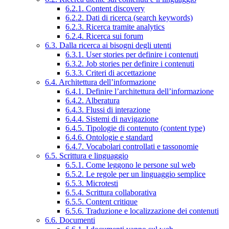
6.2.1. Content discovery
6.2.2. Dati di ricerca (search keywords)
6.2.3. Ricerca tramite analytics
6.2.4. Ricerca sui forum
6.3. Dalla ricerca ai bisogni degli utenti
6.3.1. User stories per definire i contenuti
6.3.2. Job stories per definire i contenuti
6.3.3. Criteri di accettazione
6.4. Architettura dell’informazione
6.4.1. Definire l’architettura dell’informazione
6.4.2. Alberatura
6.4.3. Flussi di interazione
6.4.4. Sistemi di navigazione
6.4.5. Tipologie di contenuto (content type)
6.4.6. Ontologie e standard
6.4.7. Vocabolari controllati e tassonomie
6.5. Scrittura e linguaggio
6.5.1. Come leggono le persone sul web
6.5.2. Le regole per un linguaggio semplice
6.5.3. Microtesti
6.5.4. Scrittura collaborativa
6.5.5. Content critique
6.5.6. Traduzione e localizzazione dei contenuti
6.6. Documenti