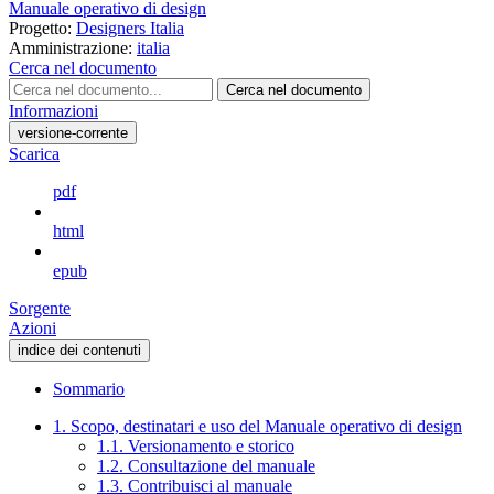
Manuale operativo di design
Progetto:
Designers Italia
Amministrazione:
italia
Cerca nel documento
Cerca nel documento
Informazioni
versione-corrente
Scarica
pdf
html
epub
Sorgente
Azioni
indice dei contenuti
Sommario
1. Scopo, destinatari e uso del Manuale operativo di design
1.1. Versionamento e storico
1.2. Consultazione del manuale
1.3. Contribuisci al manuale