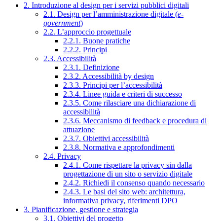
2. Introduzione al design per i servizi pubblici digitali
2.1. Design per l’amministrazione digitale (
e-
government
)
2.2. L’approccio progettuale
2.2.1. Buone pratiche
2.2.2. Principi
2.3. Accessibilità
2.3.1. Definizione
2.3.2. Accessibilità by design
2.3.3. Principi per l’accessibilità
2.3.4. Linee guida e criteri di successo
2.3.5. Come rilasciare una dichiarazione di
accessibilità
2.3.6. Meccanismo di feedback e procedura di
attuazione
2.3.7. Obiettivi accessibilità
2.3.8. Normativa e approfondimenti
2.4. Privacy
2.4.1. Come rispettare la privacy sin dalla
progettazione di un sito o servizio digitale
2.4.2. Richiedi il consenso quando necessario
2.4.3. Le basi del sito web: architettura,
informativa privacy, riferimenti DPO
3. Pianificazione, gestione e strategia
3.1. Obiettivi del progetto