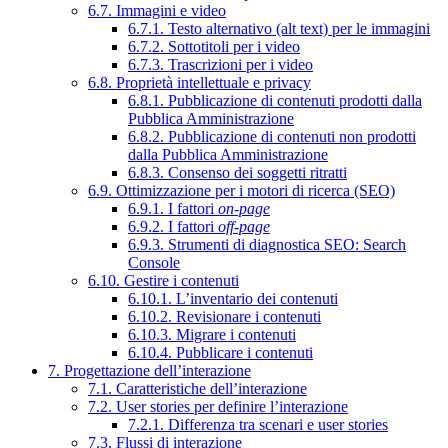
6.7. Immagini e video
6.7.1. Testo alternativo (alt text) per le immagini
6.7.2. Sottotitoli per i video
6.7.3. Trascrizioni per i video
6.8. Proprietà intellettuale e privacy
6.8.1. Pubblicazione di contenuti prodotti dalla
Pubblica Amministrazione
6.8.2. Pubblicazione di contenuti non prodotti
dalla Pubblica Amministrazione
6.8.3. Consenso dei soggetti ritratti
6.9. Ottimizzazione per i motori di ricerca (SEO)
6.9.1. I fattori
on-page
6.9.2. I fattori
off-page
6.9.3. Strumenti di diagnostica SEO: Search
Console
6.10. Gestire i contenuti
6.10.1. L’inventario dei contenuti
6.10.2. Revisionare i contenuti
6.10.3. Migrare i contenuti
6.10.4. Pubblicare i contenuti
7. Progettazione dell’interazione
7.1. Caratteristiche dell’interazione
7.2. User stories per definire l’interazione
7.2.1. Differenza tra scenari e user stories
7.3. Flussi di interazione