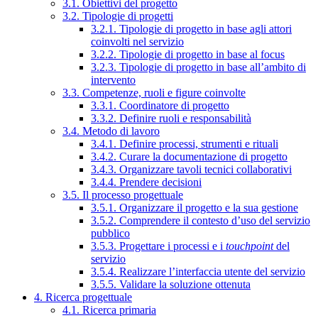
3.1. Obiettivi del progetto
3.2. Tipologie di progetti
3.2.1. Tipologie di progetto in base agli attori
coinvolti nel servizio
3.2.2. Tipologie di progetto in base al focus
3.2.3. Tipologie di progetto in base all’ambito di
intervento
3.3. Competenze, ruoli e figure coinvolte
3.3.1. Coordinatore di progetto
3.3.2. Definire ruoli e responsabilità
3.4. Metodo di lavoro
3.4.1. Definire processi, strumenti e rituali
3.4.2. Curare la documentazione di progetto
3.4.3. Organizzare tavoli tecnici collaborativi
3.4.4. Prendere decisioni
3.5. Il processo progettuale
3.5.1. Organizzare il progetto e la sua gestione
3.5.2. Comprendere il contesto d’uso del servizio
pubblico
3.5.3. Progettare i processi e i
touchpoint
del
servizio
3.5.4. Realizzare l’interfaccia utente del servizio
3.5.5. Validare la soluzione ottenuta
4. Ricerca progettuale
4.1. Ricerca primaria