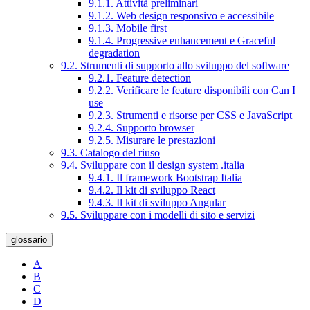
9.1.1. Attività preliminari
9.1.2. Web design responsivo e accessibile
9.1.3. Mobile first
9.1.4. Progressive enhancement e Graceful
degradation
9.2. Strumenti di supporto allo sviluppo del software
9.2.1. Feature detection
9.2.2. Verificare le feature disponibili con Can I
use
9.2.3. Strumenti e risorse per CSS e JavaScript
9.2.4. Supporto browser
9.2.5. Misurare le prestazioni
9.3. Catalogo del riuso
9.4. Sviluppare con il design system .italia
9.4.1. Il framework Bootstrap Italia
9.4.2. Il kit di sviluppo React
9.4.3. Il kit di sviluppo Angular
9.5. Sviluppare con i modelli di sito e servizi
glossario
A
B
C
D