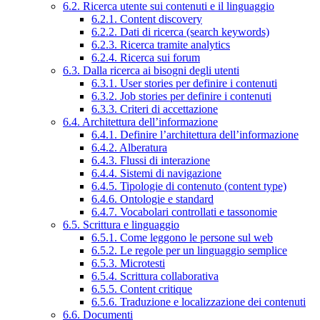
6.2. Ricerca utente sui contenuti e il linguaggio
6.2.1. Content discovery
6.2.2. Dati di ricerca (search keywords)
6.2.3. Ricerca tramite analytics
6.2.4. Ricerca sui forum
6.3. Dalla ricerca ai bisogni degli utenti
6.3.1. User stories per definire i contenuti
6.3.2. Job stories per definire i contenuti
6.3.3. Criteri di accettazione
6.4. Architettura dell’informazione
6.4.1. Definire l’architettura dell’informazione
6.4.2. Alberatura
6.4.3. Flussi di interazione
6.4.4. Sistemi di navigazione
6.4.5. Tipologie di contenuto (content type)
6.4.6. Ontologie e standard
6.4.7. Vocabolari controllati e tassonomie
6.5. Scrittura e linguaggio
6.5.1. Come leggono le persone sul web
6.5.2. Le regole per un linguaggio semplice
6.5.3. Microtesti
6.5.4. Scrittura collaborativa
6.5.5. Content critique
6.5.6. Traduzione e localizzazione dei contenuti
6.6. Documenti