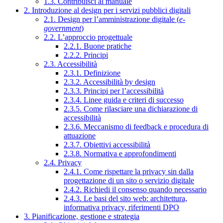
1.3. Contribuisci al manuale
2. Introduzione al design per i servizi pubblici digitali
2.1. Design per l’amministrazione digitale (
e-
government
)
2.2. L’approccio progettuale
2.2.1. Buone pratiche
2.2.2. Principi
2.3. Accessibilità
2.3.1. Definizione
2.3.2. Accessibilità by design
2.3.3. Principi per l’accessibilità
2.3.4. Linee guida e criteri di successo
2.3.5. Come rilasciare una dichiarazione di
accessibilità
2.3.6. Meccanismo di feedback e procedura di
attuazione
2.3.7. Obiettivi accessibilità
2.3.8. Normativa e approfondimenti
2.4. Privacy
2.4.1. Come rispettare la privacy sin dalla
progettazione di un sito o servizio digitale
2.4.2. Richiedi il consenso quando necessario
2.4.3. Le basi del sito web: architettura,
informativa privacy, riferimenti DPO
3. Pianificazione, gestione e strategia