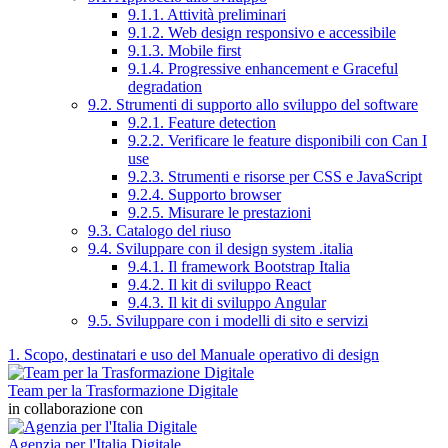
9.1.1. Attività preliminari
9.1.2. Web design responsivo e accessibile
9.1.3. Mobile first
9.1.4. Progressive enhancement e Graceful
degradation
9.2. Strumenti di supporto allo sviluppo del software
9.2.1. Feature detection
9.2.2. Verificare le feature disponibili con Can I
use
9.2.3. Strumenti e risorse per CSS e JavaScript
9.2.4. Supporto browser
9.2.5. Misurare le prestazioni
9.3. Catalogo del riuso
9.4. Sviluppare con il design system .italia
9.4.1. Il framework Bootstrap Italia
9.4.2. Il kit di sviluppo React
9.4.3. Il kit di sviluppo Angular
9.5. Sviluppare con i modelli di sito e servizi
1. Scopo, destinatari e uso del Manuale operativo di design
Team per la Trasformazione Digitale
in collaborazione con
Agenzia per l'Italia Digitale