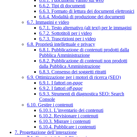
6.6.1. I documenti vanno sul web
6.6.2. Tipi di documenti
6.6.3. Formato di lettura dei documenti elettronici
6.6.4. Modalità di produzione dei documenti
6.7. Immagini e video
6.7.1. Testo alternativo (alt text) per le immagini
6.7.2. Sottotitoli per i video
6.7.3. Trascrizioni per i video
6.8. Proprietà intellettuale e privacy
6.8.1. Pubblicazione di contenuti prodotti dalla
Pubblica Amministrazione
6.8.2. Pubblicazione di contenuti non prodotti
dalla Pubblica Amministrazione
6.8.3. Consenso dei soggetti ritratti
6.9. Ottimizzazione per i motori di ricerca (SEO)
6.9.1. I fattori
on-page
6.9.2. I fattori
off-page
6.9.3. Strumenti di diagnostica SEO: Search
Console
6.10. Gestire i contenuti
6.10.1. L’inventario dei contenuti
6.10.2. Revisionare i contenuti
6.10.3. Migrare i contenuti
6.10.4. Pubblicare i contenuti
7. Progettazione dell’interazione