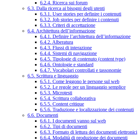
6.2.4. Ricerca sui forum
6.3. Dalla ricerca ai bisogni degli utenti
6.3.1. User stories per definire i contenuti
6.3.2. Job stories per definire i contenuti
6.3.3. Criteri di accettazione
6.4. Architettura dell’informazione
6.4.1. Definire l’architettura dell’informazione
6.4.2. Alberatura
6.4.3. Flussi di interazione
6.4.4. Sistemi di navigazione
6.4.5. Tipologie di contenuto (content type)
6.4.6. Ontologie e standard
6.4.7. Vocabolari controllati e tassonomie
6.5. Scrittura e linguaggio
6.5.1. Come leggono le persone sul web
6.5.2. Le regole per un linguaggio semplice
6.5.3. Microtesti
6.5.4. Scrittura collaborativa
6.5.5. Content critique
6.5.6. Traduzione e localizzazione dei contenuti
6.6. Documenti
6.6.1. I documenti vanno sul web
6.6.2. Tipi di documenti
6.6.3. Formato di lettura dei documenti elettronici
6.6.4. Modalità di produzione dei documenti