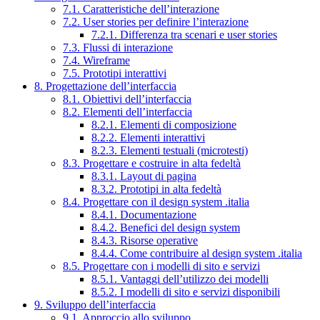
7.1. Caratteristiche dell’interazione
7.2. User stories per definire l’interazione
7.2.1. Differenza tra scenari e user stories
7.3. Flussi di interazione
7.4. Wireframe
7.5. Prototipi interattivi
8. Progettazione dell’interfaccia
8.1. Obiettivi dell’interfaccia
8.2. Elementi dell’interfaccia
8.2.1. Elementi di composizione
8.2.2. Elementi interattivi
8.2.3. Elementi testuali (microtesti)
8.3. Progettare e costruire in alta fedeltà
8.3.1. Layout di pagina
8.3.2. Prototipi in alta fedeltà
8.4. Progettare con il design system .italia
8.4.1. Documentazione
8.4.2. Benefici del design system
8.4.3. Risorse operative
8.4.4. Come contribuire al design system .italia
8.5. Progettare con i modelli di sito e servizi
8.5.1. Vantaggi dell’utilizzo dei modelli
8.5.2. I modelli di sito e servizi disponibili
9. Sviluppo dell’interfaccia
9.1. Approccio allo sviluppo