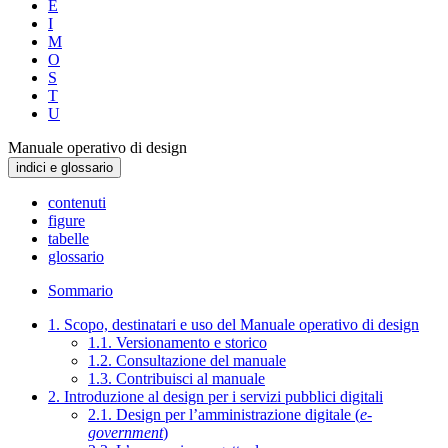
E
I
M
O
S
T
U
Manuale operativo di design
indici e glossario
contenuti
figure
tabelle
glossario
Sommario
1. Scopo, destinatari e uso del Manuale operativo di design
1.1. Versionamento e storico
1.2. Consultazione del manuale
1.3. Contribuisci al manuale
2. Introduzione al design per i servizi pubblici digitali
2.1. Design per l’amministrazione digitale (
e-
government
)