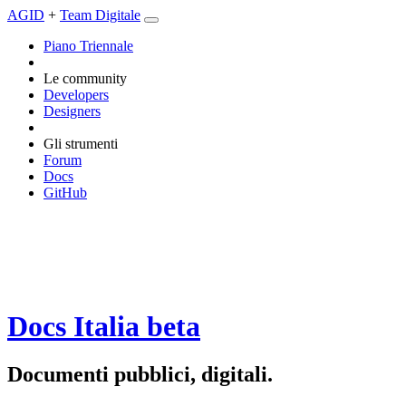
AGID
+
Team Digitale
Piano Triennale
Le community
Developers
Designers
Gli strumenti
Forum
Docs
GitHub
Docs Italia
beta
Documenti pubblici, digitali.