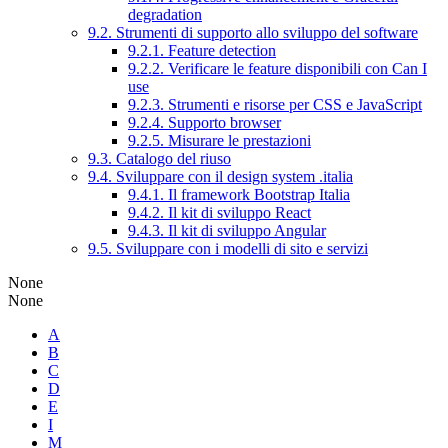
degradation
9.2. Strumenti di supporto allo sviluppo del software
9.2.1. Feature detection
9.2.2. Verificare le feature disponibili con Can I
use
9.2.3. Strumenti e risorse per CSS e JavaScript
9.2.4. Supporto browser
9.2.5. Misurare le prestazioni
9.3. Catalogo del riuso
9.4. Sviluppare con il design system .italia
9.4.1. Il framework Bootstrap Italia
9.4.2. Il kit di sviluppo React
9.4.3. Il kit di sviluppo Angular
9.5. Sviluppare con i modelli di sito e servizi
None
None
A
B
C
D
E
I
M