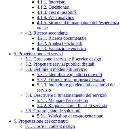
4.1.1. Interviste
4.1.2. Questionari
4.1.3. Test di usabilità
4.1.4. Web analytics
4.1.5. Strumenti di mappatura dell’esperienza
utente
4.2. Ricerca secondaria
4.2.1. Ricerca documentale
4.2.2. Analisi benchmark
4.2.3. Valutazione euristica
5. Progettazione dei servizi
5.1. Cosa sono i servizi e il service design
5.2. Progettare servizi pubblici digitali
5.3. Definire il modello di servizio
5.3.1. Identificare gli attori coinvolti
5.3.2. Formulare la proposta di valore
5.3.3. Inquadrare gli elementi costitutivi del
servizio
5.4. Descrivere il funzionamento del servizio
5.4.1. Mappare l’ecosistema
5.4.2. Rappresentare i flussi di servizio
5.5. Co-progettare le soluzioni
5.5.1. Workshop di co-progettazione
6. Progettazione dei contenuti
6.1. Cos’è il content design