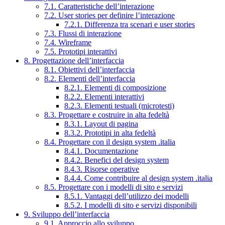
7.1. Caratteristiche dell’interazione
7.2. User stories per definire l’interazione
7.2.1. Differenza tra scenari e user stories
7.3. Flussi di interazione
7.4. Wireframe
7.5. Prototipi interattivi
8. Progettazione dell’interfaccia
8.1. Obiettivi dell’interfaccia
8.2. Elementi dell’interfaccia
8.2.1. Elementi di composizione
8.2.2. Elementi interattivi
8.2.3. Elementi testuali (microtesti)
8.3. Progettare e costruire in alta fedeltà
8.3.1. Layout di pagina
8.3.2. Prototipi in alta fedeltà
8.4. Progettare con il design system .italia
8.4.1. Documentazione
8.4.2. Benefici del design system
8.4.3. Risorse operative
8.4.4. Come contribuire al design system .italia
8.5. Progettare con i modelli di sito e servizi
8.5.1. Vantaggi dell’utilizzo dei modelli
8.5.2. I modelli di sito e servizi disponibili
9. Sviluppo dell’interfaccia
9.1. Approccio allo sviluppo