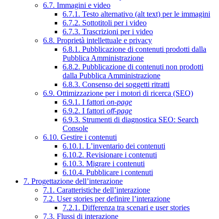
6.7. Immagini e video
6.7.1. Testo alternativo (alt text) per le immagini
6.7.2. Sottotitoli per i video
6.7.3. Trascrizioni per i video
6.8. Proprietà intellettuale e privacy
6.8.1. Pubblicazione di contenuti prodotti dalla
Pubblica Amministrazione
6.8.2. Pubblicazione di contenuti non prodotti
dalla Pubblica Amministrazione
6.8.3. Consenso dei soggetti ritratti
6.9. Ottimizzazione per i motori di ricerca (SEO)
6.9.1. I fattori
on-page
6.9.2. I fattori
off-page
6.9.3. Strumenti di diagnostica SEO: Search
Console
6.10. Gestire i contenuti
6.10.1. L’inventario dei contenuti
6.10.2. Revisionare i contenuti
6.10.3. Migrare i contenuti
6.10.4. Pubblicare i contenuti
7. Progettazione dell’interazione
7.1. Caratteristiche dell’interazione
7.2. User stories per definire l’interazione
7.2.1. Differenza tra scenari e user stories
7.3. Flussi di interazione