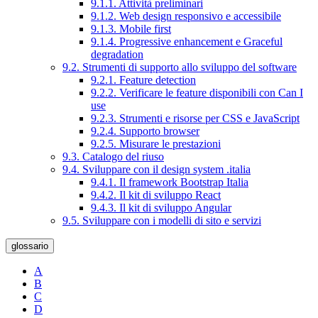
9.1.1. Attività preliminari
9.1.2. Web design responsivo e accessibile
9.1.3. Mobile first
9.1.4. Progressive enhancement e Graceful
degradation
9.2. Strumenti di supporto allo sviluppo del software
9.2.1. Feature detection
9.2.2. Verificare le feature disponibili con Can I
use
9.2.3. Strumenti e risorse per CSS e JavaScript
9.2.4. Supporto browser
9.2.5. Misurare le prestazioni
9.3. Catalogo del riuso
9.4. Sviluppare con il design system .italia
9.4.1. Il framework Bootstrap Italia
9.4.2. Il kit di sviluppo React
9.4.3. Il kit di sviluppo Angular
9.5. Sviluppare con i modelli di sito e servizi
glossario
A
B
C
D