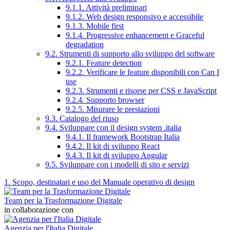
9.1.1. Attività preliminari
9.1.2. Web design responsivo e accessibile
9.1.3. Mobile first
9.1.4. Progressive enhancement e Graceful
degradation
9.2. Strumenti di supporto allo sviluppo del software
9.2.1. Feature detection
9.2.2. Verificare le feature disponibili con Can I
use
9.2.3. Strumenti e risorse per CSS e JavaScript
9.2.4. Supporto browser
9.2.5. Misurare le prestazioni
9.3. Catalogo del riuso
9.4. Sviluppare con il design system .italia
9.4.1. Il framework Bootstrap Italia
9.4.2. Il kit di sviluppo React
9.4.3. Il kit di sviluppo Angular
9.5. Sviluppare con i modelli di sito e servizi
1. Scopo, destinatari e uso del Manuale operativo di design
Team per la Trasformazione Digitale
in collaborazione con
Agenzia per l'Italia Digitale