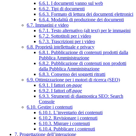
6.6.1. I documenti vanno sul web
6.6.2. Tipi di documenti
6.6.3. Formato di lettura dei documenti elettronici
6.6.4. Modalità di produzione dei documenti
6.7. Immagini e video
6.7.1. Testo alternativo (alt text) per le immagini
6.7.2. Sottotitoli per i video
6.7.3. Trascrizioni per i video
6.8. Proprietà intellettuale e privacy
6.8.1. Pubblicazione di contenuti prodotti dalla
Pubblica Amministrazione
6.8.2. Pubblicazione di contenuti non prodotti
dalla Pubblica Amministrazione
6.8.3. Consenso dei soggetti ritratti
6.9. Ottimizzazione per i motori di ricerca (SEO)
6.9.1. I fattori
on-page
6.9.2. I fattori
off-page
6.9.3. Strumenti di diagnostica SEO: Search
Console
6.10. Gestire i contenuti
6.10.1. L’inventario dei contenuti
6.10.2. Revisionare i contenuti
6.10.3. Migrare i contenuti
6.10.4. Pubblicare i contenuti
7. Progettazione dell’interazione