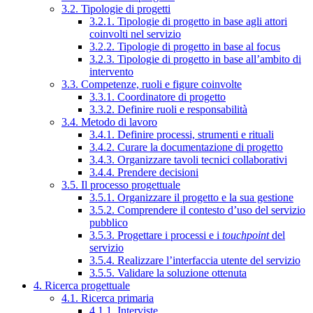
3.2. Tipologie di progetti
3.2.1. Tipologie di progetto in base agli attori
coinvolti nel servizio
3.2.2. Tipologie di progetto in base al focus
3.2.3. Tipologie di progetto in base all’ambito di
intervento
3.3. Competenze, ruoli e figure coinvolte
3.3.1. Coordinatore di progetto
3.3.2. Definire ruoli e responsabilità
3.4. Metodo di lavoro
3.4.1. Definire processi, strumenti e rituali
3.4.2. Curare la documentazione di progetto
3.4.3. Organizzare tavoli tecnici collaborativi
3.4.4. Prendere decisioni
3.5. Il processo progettuale
3.5.1. Organizzare il progetto e la sua gestione
3.5.2. Comprendere il contesto d’uso del servizio
pubblico
3.5.3. Progettare i processi e i
touchpoint
del
servizio
3.5.4. Realizzare l’interfaccia utente del servizio
3.5.5. Validare la soluzione ottenuta
4. Ricerca progettuale
4.1. Ricerca primaria
4.1.1. Interviste