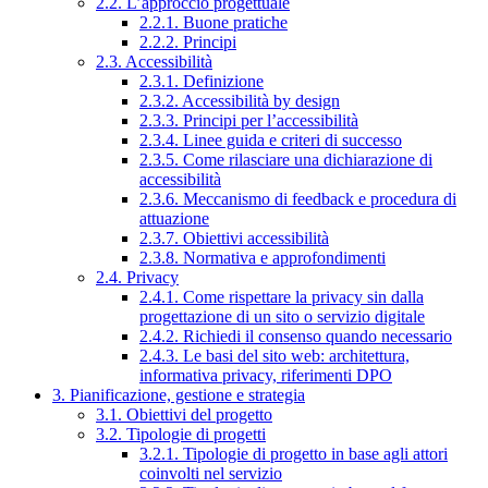
2.2. L’approccio progettuale
2.2.1. Buone pratiche
2.2.2. Principi
2.3. Accessibilità
2.3.1. Definizione
2.3.2. Accessibilità by design
2.3.3. Principi per l’accessibilità
2.3.4. Linee guida e criteri di successo
2.3.5. Come rilasciare una dichiarazione di
accessibilità
2.3.6. Meccanismo di feedback e procedura di
attuazione
2.3.7. Obiettivi accessibilità
2.3.8. Normativa e approfondimenti
2.4. Privacy
2.4.1. Come rispettare la privacy sin dalla
progettazione di un sito o servizio digitale
2.4.2. Richiedi il consenso quando necessario
2.4.3. Le basi del sito web: architettura,
informativa privacy, riferimenti DPO
3. Pianificazione, gestione e strategia
3.1. Obiettivi del progetto
3.2. Tipologie di progetti
3.2.1. Tipologie di progetto in base agli attori
coinvolti nel servizio