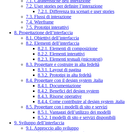
7.1. Caratteristiche dell’interazione
7.2. User stories per definire l’interazione
7.2.1. Differenza tra scenari e user stories
7.3. Flussi di interazione
7.4. Wireframe
7.5. Prototipi interattivi
8. Progettazione dell’interfaccia
8.1. Obiettivi dell’interfaccia
8.2. Elementi dell’interfaccia
8.2.1. Elementi di composizione
8.2.2. Elementi interattivi
8.2.3. Elementi testuali (microtesti)
8.3. Progettare e costruire in alta fedeltà
8.3.1. Layout di pagina
8.3.2. Prototipi in alta fedeltà
8.4. Progettare con il design system .italia
8.4.1. Documentazione
8.4.2. Benefici del design system
8.4.3. Risorse operative
8.4.4. Come contribuire al design system .italia
8.5. Progettare con i modelli di sito e servizi
8.5.1. Vantaggi dell’utilizzo dei modelli
8.5.2. I modelli di sito e servizi disponibili
9. Sviluppo dell’interfaccia
9.1. Approccio allo sviluppo