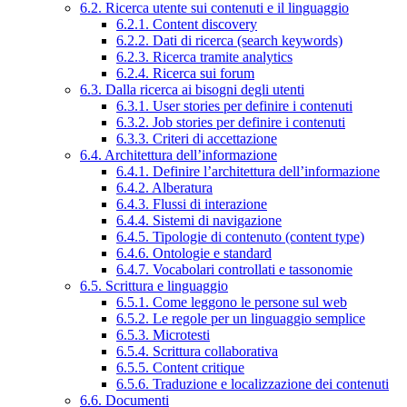
6.2. Ricerca utente sui contenuti e il linguaggio
6.2.1. Content discovery
6.2.2. Dati di ricerca (search keywords)
6.2.3. Ricerca tramite analytics
6.2.4. Ricerca sui forum
6.3. Dalla ricerca ai bisogni degli utenti
6.3.1. User stories per definire i contenuti
6.3.2. Job stories per definire i contenuti
6.3.3. Criteri di accettazione
6.4. Architettura dell’informazione
6.4.1. Definire l’architettura dell’informazione
6.4.2. Alberatura
6.4.3. Flussi di interazione
6.4.4. Sistemi di navigazione
6.4.5. Tipologie di contenuto (content type)
6.4.6. Ontologie e standard
6.4.7. Vocabolari controllati e tassonomie
6.5. Scrittura e linguaggio
6.5.1. Come leggono le persone sul web
6.5.2. Le regole per un linguaggio semplice
6.5.3. Microtesti
6.5.4. Scrittura collaborativa
6.5.5. Content critique
6.5.6. Traduzione e localizzazione dei contenuti
6.6. Documenti