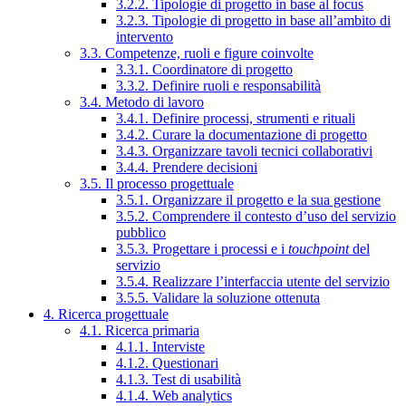
3.2.2. Tipologie di progetto in base al focus
3.2.3. Tipologie di progetto in base all’ambito di
intervento
3.3. Competenze, ruoli e figure coinvolte
3.3.1. Coordinatore di progetto
3.3.2. Definire ruoli e responsabilità
3.4. Metodo di lavoro
3.4.1. Definire processi, strumenti e rituali
3.4.2. Curare la documentazione di progetto
3.4.3. Organizzare tavoli tecnici collaborativi
3.4.4. Prendere decisioni
3.5. Il processo progettuale
3.5.1. Organizzare il progetto e la sua gestione
3.5.2. Comprendere il contesto d’uso del servizio
pubblico
3.5.3. Progettare i processi e i
touchpoint
del
servizio
3.5.4. Realizzare l’interfaccia utente del servizio
3.5.5. Validare la soluzione ottenuta
4. Ricerca progettuale
4.1. Ricerca primaria
4.1.1. Interviste
4.1.2. Questionari
4.1.3. Test di usabilità
4.1.4. Web analytics