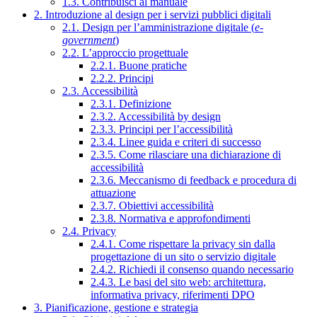
1.3. Contribuisci al manuale
2. Introduzione al design per i servizi pubblici digitali
2.1. Design per l’amministrazione digitale (
e-
government
)
2.2. L’approccio progettuale
2.2.1. Buone pratiche
2.2.2. Principi
2.3. Accessibilità
2.3.1. Definizione
2.3.2. Accessibilità by design
2.3.3. Principi per l’accessibilità
2.3.4. Linee guida e criteri di successo
2.3.5. Come rilasciare una dichiarazione di
accessibilità
2.3.6. Meccanismo di feedback e procedura di
attuazione
2.3.7. Obiettivi accessibilità
2.3.8. Normativa e approfondimenti
2.4. Privacy
2.4.1. Come rispettare la privacy sin dalla
progettazione di un sito o servizio digitale
2.4.2. Richiedi il consenso quando necessario
2.4.3. Le basi del sito web: architettura,
informativa privacy, riferimenti DPO
3. Pianificazione, gestione e strategia