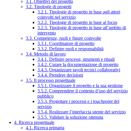
3.1. Obiettivi del progetto
3.2. Tipologie di progetti
3.2.1. Tipologie di progetto in base agli attori
coinvolti nel servizio
3.2.2. Tipologie di progetto in base al focus
3.2.3. Tipologie di progetto in base all’ambito di
intervento
3.3. Competenze, ruoli e figure coinvolte
3.3.1. Coordinatore di progetto
3.3.2. Definire ruoli e responsabilità
3.4. Metodo di lavoro
3.4.1. Definire processi, strumenti e rituali
3.4.2. Curare la documentazione di progetto
3.4.3. Organizzare tavoli tecnici collaborativi
3.4.4. Prendere decisioni
3.5. Il processo progettuale
3.5.1. Organizzare il progetto e la sua gestione
3.5.2. Comprendere il contesto d’uso del servizio
pubblico
3.5.3. Progettare i processi e i
touchpoint
del
servizio
3.5.4. Realizzare l’interfaccia utente del servizio
3.5.5. Validare la soluzione ottenuta
4. Ricerca progettuale
4.1. Ricerca primaria