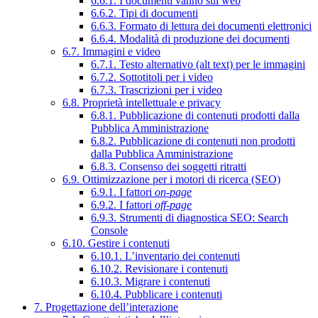
6.6.1. I documenti vanno sul web
6.6.2. Tipi di documenti
6.6.3. Formato di lettura dei documenti elettronici
6.6.4. Modalità di produzione dei documenti
6.7. Immagini e video
6.7.1. Testo alternativo (alt text) per le immagini
6.7.2. Sottotitoli per i video
6.7.3. Trascrizioni per i video
6.8. Proprietà intellettuale e privacy
6.8.1. Pubblicazione di contenuti prodotti dalla
Pubblica Amministrazione
6.8.2. Pubblicazione di contenuti non prodotti
dalla Pubblica Amministrazione
6.8.3. Consenso dei soggetti ritratti
6.9. Ottimizzazione per i motori di ricerca (SEO)
6.9.1. I fattori
on-page
6.9.2. I fattori
off-page
6.9.3. Strumenti di diagnostica SEO: Search
Console
6.10. Gestire i contenuti
6.10.1. L’inventario dei contenuti
6.10.2. Revisionare i contenuti
6.10.3. Migrare i contenuti
6.10.4. Pubblicare i contenuti
7. Progettazione dell’interazione