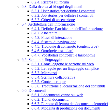
6.2.4. Ricerca sui forum
6.3. Dalla ricerca ai bisogni degli utenti
6.3.1. User stories per definire i contenuti
6.3.2. Job stories per definire i contenuti
6.3.3. Criteri di accettazione
6.4. Architettura dell’informazione
6.4.1. Definire l’architettura dell’informazione
6.4.2. Alberatura
6.4.3. Flussi di interazione
6.4.4. Sistemi di navigazione
6.4.5. Tipologie di contenuto (content type)
6.4.6. Ontologie e standard
6.4.7. Vocabolari controllati e tassonomie
6.5. Scrittura e linguaggio
6.5.1. Come leggono le persone sul web
6.5.2. Le regole per un linguaggio semplice
6.5.3. Microtesti
6.5.4. Scrittura collaborativa
6.5.5. Content critique
6.5.6. Traduzione e localizzazione dei contenuti
6.6. Documenti
6.6.1. I documenti vanno sul web
6.6.2. Tipi di documenti
6.6.3. Formato di lettura dei documenti elettronici
6.6.4. Modalità di produzione dei documenti