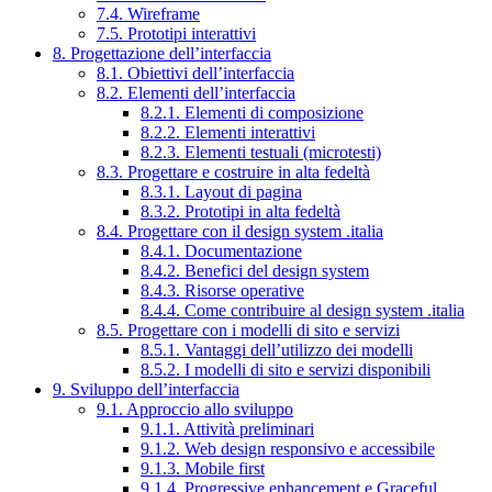
7.4. Wireframe
7.5. Prototipi interattivi
8. Progettazione dell’interfaccia
8.1. Obiettivi dell’interfaccia
8.2. Elementi dell’interfaccia
8.2.1. Elementi di composizione
8.2.2. Elementi interattivi
8.2.3. Elementi testuali (microtesti)
8.3. Progettare e costruire in alta fedeltà
8.3.1. Layout di pagina
8.3.2. Prototipi in alta fedeltà
8.4. Progettare con il design system .italia
8.4.1. Documentazione
8.4.2. Benefici del design system
8.4.3. Risorse operative
8.4.4. Come contribuire al design system .italia
8.5. Progettare con i modelli di sito e servizi
8.5.1. Vantaggi dell’utilizzo dei modelli
8.5.2. I modelli di sito e servizi disponibili
9. Sviluppo dell’interfaccia
9.1. Approccio allo sviluppo
9.1.1. Attività preliminari
9.1.2. Web design responsivo e accessibile
9.1.3. Mobile first
9.1.4. Progressive enhancement e Graceful