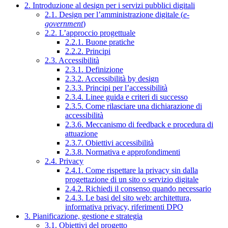
2. Introduzione al design per i servizi pubblici digitali
2.1. Design per l’amministrazione digitale (
e-
government
)
2.2. L’approccio progettuale
2.2.1. Buone pratiche
2.2.2. Principi
2.3. Accessibilità
2.3.1. Definizione
2.3.2. Accessibilità by design
2.3.3. Principi per l’accessibilità
2.3.4. Linee guida e criteri di successo
2.3.5. Come rilasciare una dichiarazione di
accessibilità
2.3.6. Meccanismo di feedback e procedura di
attuazione
2.3.7. Obiettivi accessibilità
2.3.8. Normativa e approfondimenti
2.4. Privacy
2.4.1. Come rispettare la privacy sin dalla
progettazione di un sito o servizio digitale
2.4.2. Richiedi il consenso quando necessario
2.4.3. Le basi del sito web: architettura,
informativa privacy, riferimenti DPO
3. Pianificazione, gestione e strategia
3.1. Obiettivi del progetto