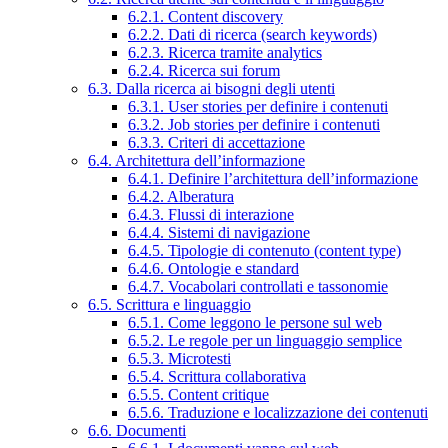
6.2.1. Content discovery
6.2.2. Dati di ricerca (search keywords)
6.2.3. Ricerca tramite analytics
6.2.4. Ricerca sui forum
6.3. Dalla ricerca ai bisogni degli utenti
6.3.1. User stories per definire i contenuti
6.3.2. Job stories per definire i contenuti
6.3.3. Criteri di accettazione
6.4. Architettura dell’informazione
6.4.1. Definire l’architettura dell’informazione
6.4.2. Alberatura
6.4.3. Flussi di interazione
6.4.4. Sistemi di navigazione
6.4.5. Tipologie di contenuto (content type)
6.4.6. Ontologie e standard
6.4.7. Vocabolari controllati e tassonomie
6.5. Scrittura e linguaggio
6.5.1. Come leggono le persone sul web
6.5.2. Le regole per un linguaggio semplice
6.5.3. Microtesti
6.5.4. Scrittura collaborativa
6.5.5. Content critique
6.5.6. Traduzione e localizzazione dei contenuti
6.6. Documenti