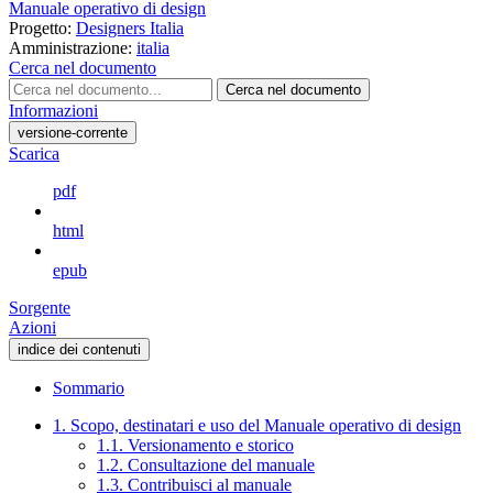
Manuale operativo di design
Progetto:
Designers Italia
Amministrazione:
italia
Cerca nel documento
Cerca nel documento
Informazioni
versione-corrente
Scarica
pdf
html
epub
Sorgente
Azioni
indice dei contenuti
Sommario
1. Scopo, destinatari e uso del Manuale operativo di design
1.1. Versionamento e storico
1.2. Consultazione del manuale
1.3. Contribuisci al manuale