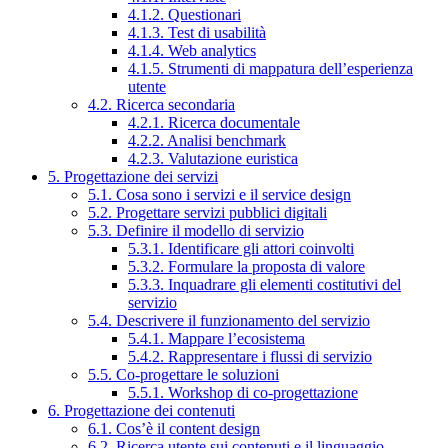
4.1.2. Questionari
4.1.3. Test di usabilità
4.1.4. Web analytics
4.1.5. Strumenti di mappatura dell’esperienza
utente
4.2. Ricerca secondaria
4.2.1. Ricerca documentale
4.2.2. Analisi benchmark
4.2.3. Valutazione euristica
5. Progettazione dei servizi
5.1. Cosa sono i servizi e il service design
5.2. Progettare servizi pubblici digitali
5.3. Definire il modello di servizio
5.3.1. Identificare gli attori coinvolti
5.3.2. Formulare la proposta di valore
5.3.3. Inquadrare gli elementi costitutivi del
servizio
5.4. Descrivere il funzionamento del servizio
5.4.1. Mappare l’ecosistema
5.4.2. Rappresentare i flussi di servizio
5.5. Co-progettare le soluzioni
5.5.1. Workshop di co-progettazione
6. Progettazione dei contenuti
6.1. Cos’è il content design
6.2. Ricerca utente sui contenuti e il linguaggio